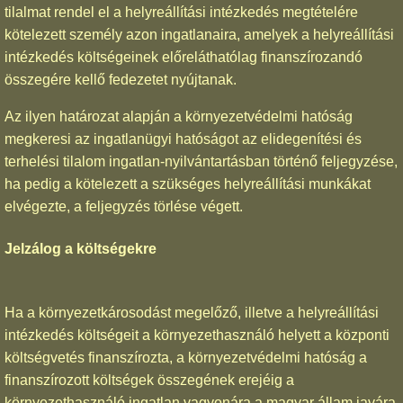
tilalmat rendel el a helyreállítási intézkedés megtételére
kötelezett személy azon ingatlanaira, amelyek a helyreállítási
intézkedés költségeinek előreláthatólag finanszírozandó
összegére kellő fedezetet nyújtanak.
Az ilyen határozat alapján a környezetvédelmi hatóság
megkeresi az ingatlanügyi hatóságot az elidegenítési és
terhelési tilalom ingatlan-nyilvántartásban történő feljegyzése,
ha pedig a kötelezett a szükséges helyreállítási munkákat
elvégezte, a feljegyzés törlése végett.
Jelzálog a költségekre
Ha a környezetkárosodást megelőző, illetve a helyreállítási
intézkedés költségeit a környezethasználó helyett a központi
költségvetés finanszírozta, a környezetvédelmi hatóság a
finanszírozott költségek összegének erejéig a
környezethasználó ingatlan vagyonára a magyar állam javára