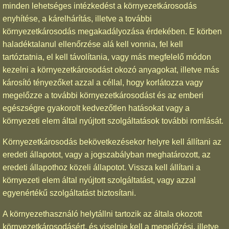
minden lehetséges intézkedést a környezetkárosodás
enyhítése, a kárelhárítás, illetve a további
környezetkárosodás megakadályozása érdekében. E körben
haladéktalanul ellenőrzése alá kell vonnia, fel kell
tartóztatnia, el kell távolítania, vagy más megfelelő módon
kezelni a környezetkárosodást okozó anyagokat, illetve más
károsító tényezőket azzal a céllal, hogy korlátozza vagy
megelőzze a további környezetkárosodást és az emberi
egészségre gyakorolt kedvezőtlen hatásokat vagy a
környezeti elem által nyújtott szolgáltatások további romlását.
Környezetkárosodás bekövetkezésekor helyre kell állítani az
eredeti állapotot, vagy a jogszabályban meghatározott, az
eredeti állapothoz közeli állapotot. Vissza kell állítani a
környezeti elem által nyújtott szolgáltatást, vagy azzal
egyenértékű szolgáltatást biztosítani.
A környezethasználó helytállni tartozik az általa okozott
környezetkárosodásért, és viselnie kell a megelőzési, illetve