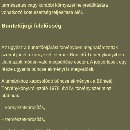
természetes vagy korábbi környezet helyreállítására
vonatkozó kötelezettség teljesítése alól.
Büntetőjogi felelősség
Az ügyész a büntetőeljárási törvényben meghatározottak
szerint jár el a környezeti elemek Büntető Törvénykönyvben
tilalmazott módon való megsértése esetén. A jogsértések egy
része ugyanis bűncselekményt is megvalósít.
A témánkhoz kapcsolódó bűncselekmények a Büntető
Törvénykönyvről szóló 1978. évi IV. törvény szerint az
alábbiak:
– környezetkárosítás,
– természetkárosítás,