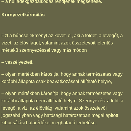
– a hulladékgazdálkodás rendjének megsértése.
Környezetkárosítás
Ezt a bűncselekményt az követi el, aki a földet, a levegőt, a
vizet, az élővilágot, valamint azok összetevőit jelentős
mértékű szennyezéssel vagy más módon
– veszélyezteti,
– olyan mértékben károsítja, hogy annak természetes vagy
korábbi állapota csak beavatkozással állítható helyre,
– olyan mértékben károsítja, hogy annak természetes vagy
korábbi állapota nem állítható helyre. Szennyezés: a föld, a
levegő, a víz, az élővilág, valamint azok összetevői
jogszabályban vagy hatósági határozatban megállapított
kibocsátási határértéket meghaladó terhelése.