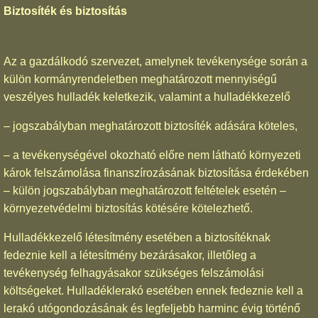
Biztosíték és biztosítás
Az a gazdálkodó szervezet, amelynek tevékenysége során a
külön kormányrendeletben meghatározott mennyiségű
veszélyes hulladék keletkezik, valamint a hulladékkezelő
– jogszabályban meghatározott biztosíték adására köteles,
– a tevékenységével okozható előre nem látható környezeti
károk felszámolása finanszírozásának biztosítása érdekében
– külön jogszabályban meghatározott feltételek esetén –
környezetvédelmi biztosítás kötésére kötelezhető.
Hulladékkezelő létesítmény esetében a biztosítéknak
fedeznie kell a létesítmény bezárásakor, illetőleg a
tevékenység felhagyásakor szükséges felszámolási
költségeket. Hulladéklerakó esetében ennek fedeznie kell a
lerakó utógondozásának és legfeljebb harminc évig történő