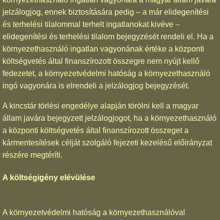
jelzálogjog, ennek biztosítására pedig – a már elidegenítési
és terhelési tilalommal terhelt ingatlanokat kivéve –
elidegenítési és terhelési tilalom bejegyzését rendeli el. Ha a
környezethasználó ingatlan vagyonának értéke a központi
költségvetés által finanszírozott összegre nem nyújt kellő
fedezetet, a környezetvédelmi hatóság a környezethasználó
ingó vagyonára is elrendeli a jelzálogjog bejegyzését.
A kincstár törlési engedélye alapján törölni kell a magyar
állam javára bejegyzett jelzálogjogot, ha a környezethasználó
a központi költségvetés által finanszírozott összeget a
kármentesítések célját szolgáló fejezeti kezelésű előirányzat
részére megtéríti.
A költségigény elévülése
A környezetvédelmi hatóság a környezethasználóval