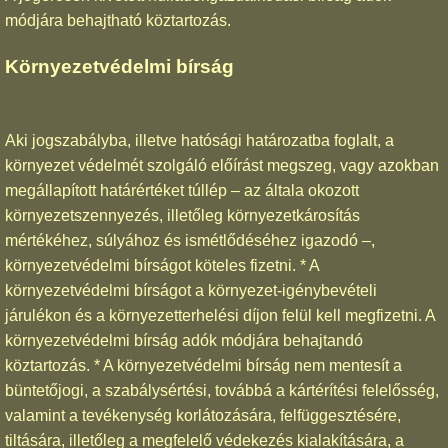
módjára behajtható köztartozás.
Környezetvédelmi bírság
Aki jogszabályba, illetve hatósági határozatba foglalt, a
környezet védelmét szolgáló előírást megszeg, vagy azokban
megállapított határértéket túllép – az általa okozott
környezetszennyezés, illetőleg környezetkárosítás
mértékéhez, súlyához és ismétlődéséhez igazodó –,
környezetvédelmi bírságot köteles fizetni. * A
környezetvédelmi bírságot a környezet-igénybevételi
járulékon és a környezetterhelési díjon felül kell megfizetni. A
környezetvédelmi bírság adók módjára behajtandó
köztartozás. * A környezetvédelmi bírság nem mentesít a
büntetőjogi, a szabálysértési, továbbá a kártérítési felelősség,
valamint a tevékenység korlátozására, felfüggesztésére,
tiltására, illetőleg a megfelelő védekezés kialakítására, a