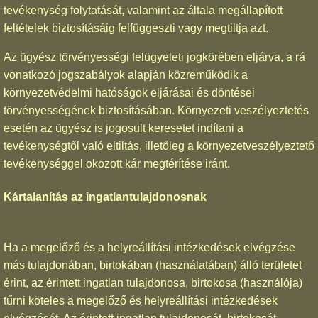
tevékenység folytatását, valamint az általa megállapított
feltételek biztosításáig felfüggeszti vagy megtiltja azt.
Az ügyész törvényességi felügyeleti jogkörében eljárva, a rá
vonatkozó jogszabályok alapján közreműködik a
környezetvédelmi hatóságok eljárásai és döntései
törvényességének biztosításában. Környezeti veszélyeztetés
esetén az ügyész is jogosult keresetet indítani a
tevékenységtől való eltiltás, illetőleg a környezetveszélyeztető
tevékenységgel okozott kár megtérítése iránt.
Kártalanítás az ingatlantulajdonosnak
Ha a megelőző és a helyreállítási intézkedések elvégzése
más tulajdonában, birtokában (használatában) álló területet
érint, az érintett ingatlan tulajdonosa, birtokosa (használója)
tűrni köteles a megelőző és helyreállítási intézkedések