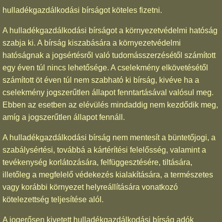
hulladékgazdálkodási bírságot köteles fizetni.
A hulladékgazdálkodási bírságot a környezetvédelmi hatóság
szabja ki. A bírság kiszabására a környezetvédelmi
hatóságnak a jogsértésről való tudomásszerzésétől számított
egy éven túl nincs lehetősége. A cselekmény elkövetésétől
számított öt éven túl nem szabható ki bírság, kivéve ha a
cselekmény jogszerűtlen állapot fenntartásával valósul meg.
Ebben az esetben az elévülés mindaddig nem kezdődik meg,
amíg a jogszerűtlen állapot fennáll.
A hulladékgazdálkodási bírság nem mentesít a büntetőjogi, a
szabálysértési, továbbá a kártérítési felelősség, valamint a
tevékenység korlátozására, felfüggesztésére, tiltására,
illetőleg a megfelelő védekezés kialakítására, a természetes
vagy korábbi környezet helyreállítására vonatkozó
kötelezettség teljesítése alól.
A jogerősen kivetett hulladékgazdálkodási bírság adók