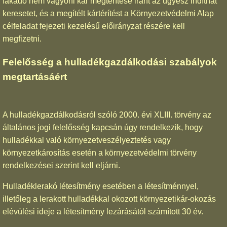
fakadó nem vagyoni kár megtérítése iránt az ügyész indíthat
keresetet, és a megítélt kártérítést a Környezetvédelmi Alap
célfeladat fejezeti kezelésű előirányzat részére kell
megfizetni.
Felelősség a hulladékgazdálkodási szabályok
megtartásáért
A hulladékgazdálkodásról szóló 2000. évi XLIII. törvény az
általános jogi felelősség kapcsán úgy rendelkezik, hogy
hulladékkal való környezetveszélyeztetés vagy
környezetkárosítás esetén a környezetvédelmi törvény
rendelkezései szerint kell eljárni.
Hulladéklerakó létesítmény esetében a létesítménnyel,
illetőleg a lerakott hulladékkal okozott környezetikár-okozás
elévülési ideje a létesítmény lezárásától számított 30 év.