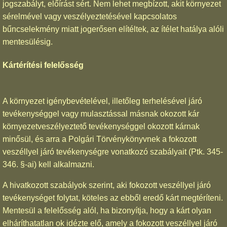
jogszabályt, előírást sért. Nem lehet megbízott, akit környezet
sérelmével vagy veszélyeztetésével kapcsolatos
bűncselekmény miatt jogerősen elítéltek, az ítélet hatálya alóli
mentesülésig.
Kártérítési felelősség
A környezet igénybevételével, illetőleg terhelésével járó
tevékenységgel vagy mulasztással másnak okozott kár
környezetveszélyeztető tevékenységgel okozott kárnak
minősül, és arra a Polgári Törvénykönyvnek a fokozott
veszéllyel járó tevékenységre vonatkozó szabályait (Ptk. 345-
346. §-ai) kell alkalmazni.
A hivatkozott szabályok szerint, aki fokozott veszéllyel járó
tevékenységet folytat, köteles az ebből eredő kárt megtéríteni.
Mentesül a felelősség alól, ha bizonyítja, hogy a kárt olyan
elháríthatatlan ok idézte elő, amely a fokozott veszéllyel járó