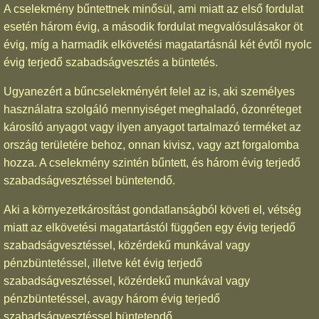
A cselekmény bűntettnek minősül, ami miatt az első fordulat
esetén három évig, a második fordulat megvalósulásakor öt
évig, míg a harmadik elkövetési magatartásnál két évtől nyolc
évig terjedő szabadságvesztés a büntetés.
Ugyanezért a bűncselekményért felel az is, aki személyes
használatra szolgáló mennyiséget meghaladó, ózonréteget
károsító anyagot vagy ilyen anyagot tartalmazó terméket az
ország területére behoz, onnan kivisz, vagy azt forgalomba
hozza. A cselekmény szintén bűntett, és három évig terjedő
szabadságvesztéssel büntetendő.
Aki a környezetkárosítást gondatlanságból követi el, vétség
miatt az elkövetési magatartástól függően egy évig terjedő
szabadságvesztéssel, közérdekű munkával vagy
pénzbüntetéssel, illetve két évig terjedő
szabadságvesztéssel, közérdekű munkával vagy
pénzbüntetéssel, avagy három évig terjedő
szabadságvesztéssel büntetendő.