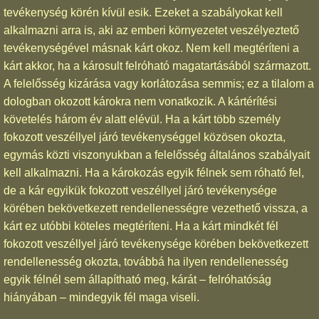
tevékenység körén kívül esik. Ezeket a szabályokat kell
alkalmazni arra is, aki az emberi környezetet veszélyeztető
tevékenységével másnak kárt okoz. Nem kell megtéríteni a
kárt akkor, ha a károsult felróható magatartásából származott.
A felelősség kizárása vagy korlátozása semmis; ez a tilalom a
dologban okozott károkra nem vonatkozik. A kártérítési
követelés három év alatt elévül. Ha a kárt több személy
fokozott veszéllyel járó tevékenységgel közösen okozta,
egymás közti viszonyukban a felelősség általános szabályait
kell alkalmazni. Ha a károkozás egyik félnek sem róható fel,
de a kár egyikük fokozott veszéllyel járó tevékenysége
körében bekövetkezett rendellenességre vezethető vissza, a
kárt ez utóbbi köteles megtéríteni. Ha a kárt mindkét fél
fokozott veszéllyel járó tevékenysége körében bekövetkezett
rendellenesség okozta, továbbá ha ilyen rendellenesség
egyik félnél sem állapítható meg, kárát – felróhatóság
hiányában – mindegyik fél maga viseli.