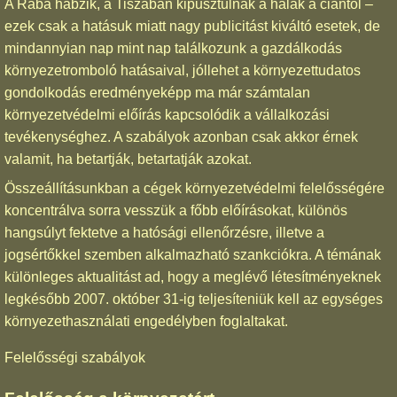
A Rába habzik, a Tiszában kipusztulnak a halak a ciántól –
ezek csak a hatásuk miatt nagy publicitást kiváltó esetek, de
mindannyian nap mint nap találkozunk a gazdálkodás
környezetromboló hatásaival, jóllehet a környezettudatos
gondolkodás eredményeképp ma már számtalan
környezetvédelmi előírás kapcsolódik a vállalkozási
tevékenységhez. A szabályok azonban csak akkor érnek
valamit, ha betartják, betartatják azokat.
Összeállításunkban a cégek környezetvédelmi felelősségére
koncentrálva sorra vesszük a főbb előírásokat, különös
hangsúlyt fektetve a hatósági ellenőrzésre, illetve a
jogsértőkkel szemben alkalmazható szankciókra. A témának
különleges aktualitást ad, hogy a meglévő létesítményeknek
legkésőbb 2007. október 31-ig teljesíteniük kell az egységes
környezethasználati engedélyben foglaltakat.
Felelősségi szabályok