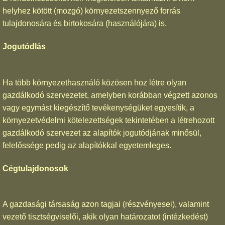
helyhez kötött (mozgó) környezetszennyező forrás
tulajdonosára és birtokosára (használójára) is.
Jogutódlás
Ha több környezethasználó közösen hoz létre olyan
gazdálkodó szervezetet, amelyben korábban végzett azonos
vagy egymást kiegészítő tevékenységüket egyesítik, a
környezetvédelmi kötelezettségek tekintetében a létrehozott
gazdálkodó szervezet az alapítók jogutódjának minősül,
felelőssége pedig az alapítókkal egyetemleges.
Cégtulajdonosok
A gazdasági társaság azon tagjai (részvényesei), valamint
vezető tisztségviselői, akik olyan határozatot (intézkedést)