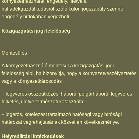
környezethasználati engedély, illetve a
hulladékgazdálkodásról szóló külön jogszabály szerinti
engedély birtokában végezheti.
Közigazgatási jogi felelősség
Mentesülés
A környezethasználó mentesül a közigazgatási jogi
felelősség alól, ha bizonyítja, hogy a környezetveszélyeztetés
vagy a környezetkárosodás
– fegyveres összeütközés, háború, polgárháború, fegyveres
felkelés, illetve természeti katasztrófa;
– jogerős, kötelezést tartalmazó hatósági vagy bírósági
határozat végrehajtásának közvetlen következménye.
Helyreállítási intézkedések