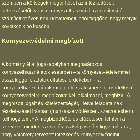
szemben a költségek megtérítését az intézkedések
befejezésétől vagy a környezethasználó azonosításától
számított öt éven belül követelheti, attól függően, hogy melyik
következik be később.
Környezetvédelmi megbízott
A kormány által jogszabályban meghatározott
környezethasználatok esetében – a környezetvédelemmel
összefüggő feladatok ellátása érdekében – a
környezethasználónak megfelelő szakismerettel rendelkező
környezetvédelmi megbízottat kell alkalmazni, megbízni. A
megbízott jogait és kötelezettségét, illetve feladatainak
részletezését írásban (munkaszerződésben, szerződésben)
kell rögzíteni. * A megbízott köteles előzetesen felhívni a
szervezet minden szerve és tisztségviselője figyelmét arra,
hogy valamely tervezett intézkedés környezetvédelmi