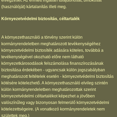
elvégzését. Az érintett ingatlan tulajdonosát, birtokosát
(használóját) kártalanítás illeti meg.
Környezetvédelmi biztosítás, céltartalék
A környezethasználó a törvény szerint külön
kormányrendeletben meghatározott tevékenységéhez
környezetvédelmi biztosíték adására köteles, továbbá a
tevékenységével okozható előre nem látható
környezetkárosodások felszámolása finanszírozásának
biztosítása érdekében - ugyancsak külön jogszabályban
meghatározott feltételek esetén - környezetvédelmi biztosítás
kötésére kötelezhető. A környezethasználó elvileg szintén
külön kormányrendeletben meghatározottak szerint
környezetvédelmi céltartalékot képezhet a jövőben
valószínűleg vagy bizonyosan felmerülő környezetvédelmi
kötelezettségeire. (A vonatkozó kormányrendeletek nem
születtek meg.)