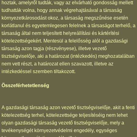
hoztak, amelyről tudták, vagy az elvárható gondosság mellett
tudhatták volna, hogy annak végrehajtásával a társaság
környezetkárosodást okoz, a társaság megszűnése esetén
korlátlanul és egyetemlegesen felelnek a társaságot terhelő, a
társaság által nem teljesített helyreállítási és kártérítési
kötelezettségekért. Mentesül a felelősség alól a gazdasági
társaság azon tagja (részvényese), illetve vezető
tisztségviselője, aki a határozat (intézkedés) meghozatalában
nem vett részt, a határozat ellen szavazott, illetve az
intézkedéssel szemben tiltakozott.
Összeférhetetlenség
A gazdasági társaság azon vezető tisztségviselője, akit a fenti
kötelezettség terhel, kötelezettsége teljesítéséig nem lehet
olyan gazdasági társaság vezető tisztségviselője, mely a
tevékenységét környezetvédelmi engedély, egységes