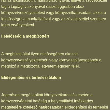
Ha az alkalmazott a munkaviszonyával, illetve a szövetkezeti
tag a tagsági viszonyával összefüggésben okoz
környezetveszélyeztetést vagy környezetkárosodást, akkor a
felelősséget a munkáltatóval vagy a szövetkezettel szemben
lehet érvényesíteni.
Felelősség a megbízottért
A megbízott által ilyen minőségében okozott
környezetveszélyeztetésért vagy környezetkárosodásért a
megbízó a megbízottal egyetemlegesen felel.
Elidegenítési és terhelési tilalom
Jogerősen megállapított környezetkárosítás esetén a
környezetvédelmi hatóság a helyreállítási intézkedés
megtételére kötelező határozatában elidegenítési és terhelési