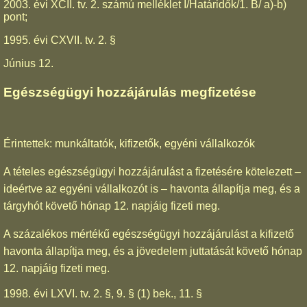
2003. évi XCII. tv. 2. számú melléklet I/Határidők/1. B/ a)-b)
pont;
1995. évi CXVII. tv. 2. §
Június 12.
Egészségügyi hozzájárulás megfizetése
Érintettek: munkáltatók, kifizetők, egyéni vállalkozók
A tételes egészségügyi hozzájárulást a fizetésére kötelezett –
ideértve az egyéni vállalkozót is – havonta állapítja meg, és a
tárgyhót követő hónap 12. napjáig fizeti meg.
A százalékos mértékű egészségügyi hozzájárulást a kifizető
havonta állapítja meg, és a jövedelem juttatását követő hónap
12. napjáig fizeti meg.
1998. évi LXVI. tv. 2. §, 9. § (1) bek., 11. §