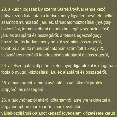
23. a külön jogszabály szerint Start-kártyával rendelkező
pályakezdő fiatal után a kedvezmény figyelembevétele nélkül
számított munkaadói járulék, társadalombiztosítási (nyugdíj-
biztosítási, természetbeni és pénzbeli egészségbiztosítási)
járulék alapjáról és összegéről, a tételes egészségügyi
hozzájárulás kedvezmény nélkül számított összegéről,
továbbá a bruttó munkabér alapján számított 15 vagy 25
százalékos mértékű kötelezettség alapjáról és összegéről,
24. a felszolgálási díj után fizetett nyugdíjjárulékot is magában
foglaló nyugdíj-biztosítási járulék alapjáról és összegéről,
25. a munkaadói, a munkavállalói, a vállalkozói járulék
alapjáról és összegéről,
26. a tárgyhónaptól eltérő időtartamról, amelyre tekintettel a
tárgyhónapban munkaadói-, munkavállalói-,
vállalkozóijárulék-alapot képező jövedelem kifizetésére került