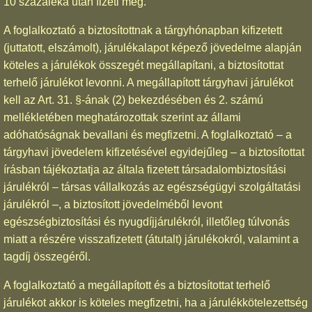
10 százaléka után fizeti meg.
A foglalkoztató a biztosítottnak a tárgyhónapban kifizetett
(juttatott, elszámolt), járulékalapot képező jövedelme alapján
köteles a járulékok összegét megállapítani, a biztosítottat
terhelő járulékot levonni. A megállapított tárgyhavi járulékot
kell az Art. 31. §-ának (2) bekezdésében és 2. számú
mellékletében meghatározottak szerint az állami
adóhatóságnak bevallani és megfizetni. A foglalkoztató – a
tárgyhavi jövedelem kifizetésével egyidejűleg – a biztosítottat
írásban tájékoztatja az általa fizetett társadalombiztosítási
járulékról – társas vállalkozás az egészségügyi szolgáltatási
járulékról –, a biztosított jövedelméből levont
egészségbiztosítási és nyugdíjjárulékról, illetőleg túlvonás
miatt a részére visszafizetett (átutalt) járulékokról, valamint a
tagdíj összegéről.
A foglalkoztató a megállapított és a biztosítottat terhelő
járulékot akkor is köteles megfizetni, ha a járulékkötelezettség