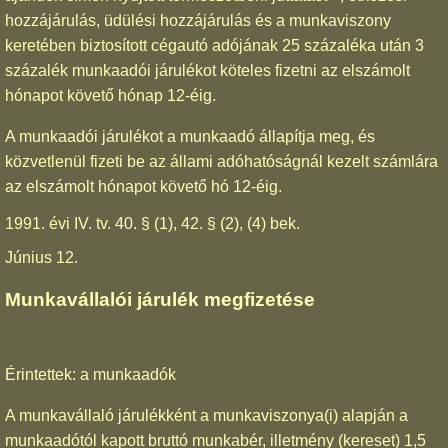
hozzájárulás, üdülési hozzájárulás és a munkaviszony
keretében biztosított cégautó adójának 25 százaléka után 3
százalék munkaadói járulékot köteles fizetni az elszámolt
hónapot követő hónap 12-éig.
A munkaadói járulékot a munkaadó állapítja meg, és
közvetlenül fizeti be az állami adóhatóságnál kezelt számlára
az elszámolt hónapot követő hó 12-éig.
1991. évi IV. tv. 40. § (1), 42. § (2), (4) bek.
Június 12.
Munkavállalói járulék megfizetése
Érintettek: a munkaadók
A munkavállaló járulékként a munkaviszonya(i) alapján a
munkaadótól kapott bruttó munkabér, illetmény (kereset) 1,5