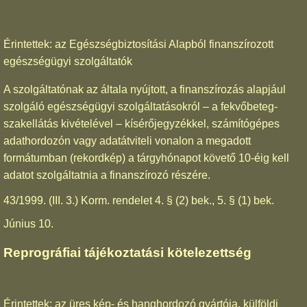
Érintettek: az Egészségbiztosítási Alapból finanszírozott
egészségügyi szolgáltatók
A szolgáltatónak az általa nyújtott, a finanszírozás alapjául
szolgáló egészségügyi szolgáltatásokról – a fekvőbeteg-
szakellátás kivételével – kísérőjegyzékkel, számítógépes
adathordozón vagy adatátviteli vonalon a megadott
formátumban (rekordkép) a tárgyhónapot követő 10-éig kell
adatot szolgáltatnia a finanszírozó részére.
43/1999. (III. 3.) Korm. rendelet 4. § (2) bek., 5. § (1) bek.
Június 10.
Reprográfiai tájékoztatási kötelezettség
Érintettek: az üres kép- és hanghordozó gyártója, külföldi