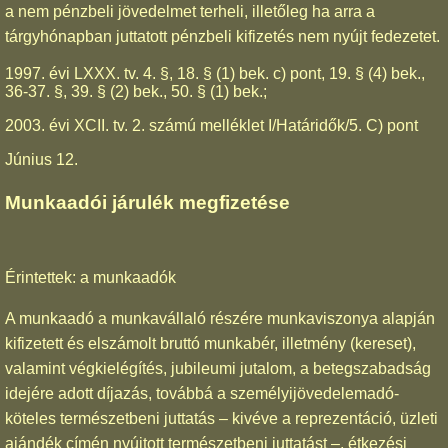
a nem pénzbeli jövedelmet terheli, illetőleg ha arra a
tárgyhónapban juttatott pénzbeli kifizetés nem nyújt fedezetet.
1997. évi LXXX. tv. 4. §, 18. § (1) bek. c) pont, 19. § (4) bek.,
36-37. §, 39. § (2) bek., 50. § (1) bek.;
2003. évi XCII. tv. 2. számú melléklet I/Határidők/5. C) pont
Június 12.
Munkaadói járulék megfizetése
Érintettek: a munkaadók
A munkaadó a munkavállaló részére munkaviszonya alapján
kifizetett és elszámolt bruttó munkabér, illetmény (kereset),
valamint végkielégítés, jubileumi jutalom, a betegszabadság
idejére adott díjazás, továbbá a személyijövedelemadó-
köteles természetbeni juttatás – kivéve a reprezentáció, üzleti
ajándék címén nyújtott természetbeni juttatást –, étkezési