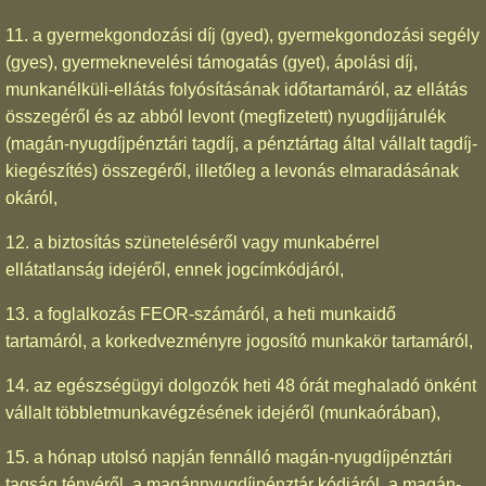
11. a gyermekgondozási díj (gyed), gyermekgondozási segély
(gyes), gyermeknevelési támogatás (gyet), ápolási díj,
munkanélküli-ellátás folyósításának időtartamáról, az ellátás
összegéről és az abból levont (megfizetett) nyugdíjjárulék
(magán-nyugdíjpénztári tagdíj, a pénztártag által vállalt tagdíj-
kiegészítés) összegéről, illetőleg a levonás elmaradásának
okáról,
12. a biztosítás szüneteléséről vagy munkabérrel
ellátatlanság idejéről, ennek jogcímkódjáról,
13. a foglalkozás FEOR-számáról, a heti munkaidő
tartamáról, a korkedvezményre jogosító munkakör tartamáról,
14. az egészségügyi dolgozók heti 48 órát meghaladó önként
vállalt többletmunkavégzésének idejéről (munkaórában),
15. a hónap utolsó napján fennálló magán-nyugdíjpénztári
tagság tényéről, a magánnyugdíjpénztár kódjáról, a magán-