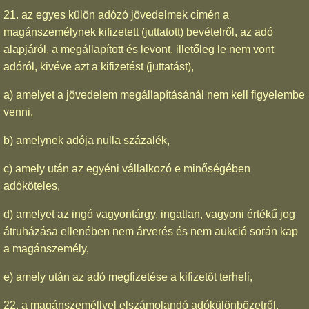
21. az egyes külön adózó jövedelmek címén a
magánszemélynek kifizetett (juttatott) bevételről, az adó
alapjáról, a megállapított és levont, illetőleg le nem vont
adóról, kivéve azt a kifizetést (juttatást),
a) amelyet a jövedelem megállapításánál nem kell figyelembe
venni,
b) amelynek adója nulla százalék,
c) amely után az egyéni vállalkozó e minőségében
adóköteles,
d) amelyet az ingó vagyontárgy, ingatlan, vagyoni értékű jog
átruházása ellenében nem árverés és nem aukció során kap
a magánszemély,
e) amely után az adó megfizetése a kifizetőt terheli,
22. a magánszeméllyel elszámolandó adókülönbözetről,