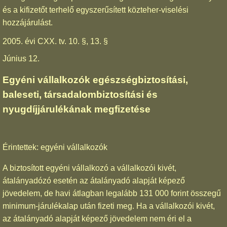
és a kifizetőt terhelő egyszerűsített közteher-viselési
hozzájárulást.
2005. évi CXX. tv. 10. §, 13. §
Június 12.
Egyéni vállalkozók egészségbiztosítási,
baleseti, társadalombiztosítási és
nyugdíjjárulékának megfizetése
Érintettek: egyéni vállalkozók
A biztosított egyéni vállalkozó a vállalkozói kivét,
átalányadózó esetén az átalányadó alapját képező
jövedelem, de havi átlagban legalább 131 000 forint összegű
minimum-járulékalap után fizeti meg. Ha a vállalkozói kivét,
az átalányadó alapját képező jövedelem nem éri el a