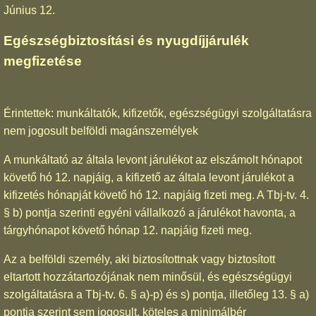
Június 12.
Egészségbiztosítási és nyugdíjjárulék
megfizetése
Érintettek: munkáltatók, kifizetők, egészségügyi szolgáltatásra
nem jogosult belföldi magánszemélyek
A munkáltató az általa levont járulékot az elszámolt hónapot
követő hó 12. napjáig, a kifizető az általa levont járulékot a
kifizetés hónapját követő hó 12. napjáig fizeti meg. A Tbj-tv. 4.
§ b) pontja szerinti egyéni vállalkozó a járulékot havonta, a
tárgyhónapot követő hónap 12. napjáig fizeti meg.
Az a belföldi személy, aki biztosítottnak vagy biztosított
eltartott hozzátartozójának nem minősül, és egészségügyi
szolgáltatásra a Tbj-tv. 6. § a)-p) és s) pontja, illetőleg 13. § a)
pontja szerint sem jogosult, köteles a minimálbér