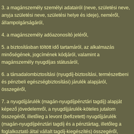
3. a magánszemély személyi adatairól (neve, születési neve,
anyja születési neve, születési helye és ideje), neméről,
állampolgárságáról,
4. a magánszemély adóazonosító jeléről,
5. a biztosításban töltött idő tartamáról, az alkalmazás
minőségének, jogcímének kódjáról, valamint a
magánszemély nyugdíjas státusáról,
6. a társadalombiztosítási (nyugdíj-biztosítási, természetbeni
és pénzbeli egészségbiztosítási) járulék alapjáról,
összegéről,
7. a nyugdíjjárulék (magán-nyugdíjpénztári tagdíj) alapját
képező jövedelemről, a nyugdíjjárulék-köteles jutalom
összegéről, illetőleg a levont (befizetett) nyugdíjjárulék
(magán-nyugdíjpénztári tagdíj és a pénztártag, illetőleg a
foglalkoztató által vállalt tagdíj-kiegészítés) összegéről,