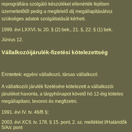
reprográfiára szolgáló készüléket ellenérték fejében
üzemeltetőtől pedig a megfelelő díj megállapításához
szükséges adatok szolgáltatását kérheti.
1999. évi LXXVI. tv. 20. § (2) bek., 21. §, 22. § (1) bek.
Június 12.
Vállalkozóijárulék-fizetési kötelezettség
Érintettek: egyéni vállalkozó, társas vállalkozó
A vállalkozói járulék fizetésére kötelezett a vállalkozói
járulékot havonta, a tárgyhónapot követő hó 12-éig köteles
megállapítani, levonni és megfizetni.
1991. évi IV. tv. 46/B §;
2003. évi XCII. tv. 178. § 15. pont, 2. sz. melléklet I/Határidők
5/A/c pont