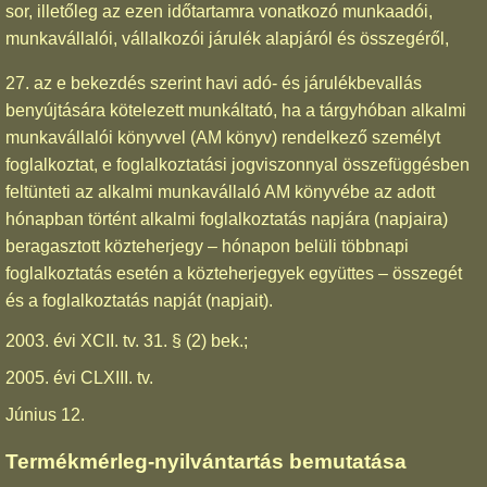
sor, illetőleg az ezen időtartamra vonatkozó munkaadói,
munkavállalói, vállalkozói járulék alapjáról és összegéről,
27. az e bekezdés szerint havi adó- és járulékbevallás
benyújtására kötelezett munkáltató, ha a tárgyhóban alkalmi
munkavállalói könyvvel (AM könyv) rendelkező személyt
foglalkoztat, e foglalkoztatási jogviszonnyal összefüggésben
feltünteti az alkalmi munkavállaló AM könyvébe az adott
hónapban történt alkalmi foglalkoztatás napjára (napjaira)
beragasztott közteherjegy – hónapon belüli többnapi
foglalkoztatás esetén a közteherjegyek együttes – összegét
és a foglalkoztatás napját (napjait).
2003. évi XCII. tv. 31. § (2) bek.;
2005. évi CLXIII. tv.
Június 12.
Termékmérleg-nyilvántartás bemutatása