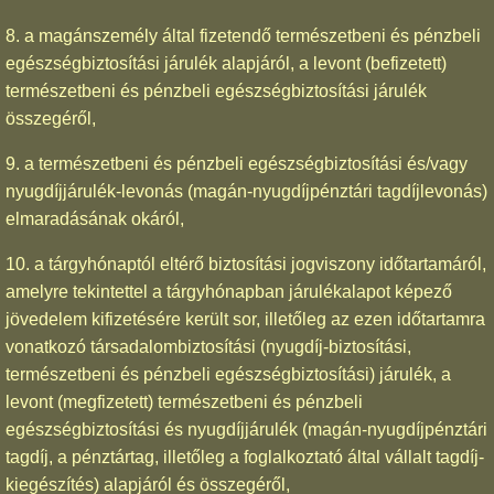
8. a magánszemély által fizetendő természetbeni és pénzbeli
egészségbiztosítási járulék alapjáról, a levont (befizetett)
természetbeni és pénzbeli egészségbiztosítási járulék
összegéről,
9. a természetbeni és pénzbeli egészségbiztosítási és/vagy
nyugdíjjárulék-levonás (magán-nyugdíjpénztári tagdíjlevonás)
elmaradásának okáról,
10. a tárgyhónaptól eltérő biztosítási jogviszony időtartamáról,
amelyre tekintettel a tárgyhónapban járulékalapot képező
jövedelem kifizetésére került sor, illetőleg az ezen időtartamra
vonatkozó társadalombiztosítási (nyugdíj-biztosítási,
természetbeni és pénzbeli egészségbiztosítási) járulék, a
levont (megfizetett) természetbeni és pénzbeli
egészségbiztosítási és nyugdíjjárulék (magán-nyugdíjpénztári
tagdíj, a pénztártag, illetőleg a foglalkoztató által vállalt tagdíj-
kiegészítés) alapjáról és összegéről,