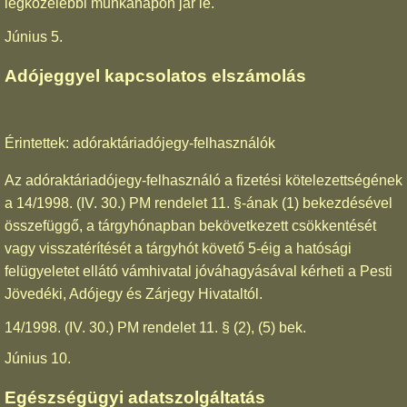
legközelebbi munkanapon jár le.
Június 5.
Adójeggyel kapcsolatos elszámolás
Érintettek: adóraktáriadójegy-felhasználók
Az adóraktáriadójegy-felhasználó a fizetési kötelezettségének
a 14/1998. (IV. 30.) PM rendelet 11. §-ának (1) bekezdésével
összefüggő, a tárgyhónapban bekövetkezett csökkentését
vagy visszatérítését a tárgyhót követő 5-éig a hatósági
felügyeletet ellátó vámhivatal jóváhagyásával kérheti a Pesti
Jövedéki, Adójegy és Zárjegy Hivataltól.
14/1998. (IV. 30.) PM rendelet 11. § (2), (5) bek.
Június 10.
Egészségügyi adatszolgáltatás