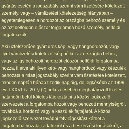
gyártás esetén a jogszabály szerint vám fizetésére kötelezett
személy, vagy – vámfizetési kötelezettség hiányában –
egyetemlegesen a hordozót az országba behozó személy és
az azt belföldön először forgalomba hozó személy, belföldi
forgalmazók
Aki üzletszerűen gyárt üres kép- vagy hanghordozót, vagy
ilyet vámfizetési kötelezettség nélkül az országba behoz,
vagy az így behozott hordozót először belföldi forgalomba
hozza, illetve aki ilyen kép- vagy hanghordozó vagy készülék
behozatala miatt jogszabály szerint vám fizetésére kötelezett,
minden naptári hónap tizedik napjáig, de legkésőbb az 1999.
évi LXXVI. tv. 20. § (2) bekezdésében meghatározott fizetési
határidőn belül köteles tájékoztatni a közös jogkezelő
szervezetet a forgalomba hozott vagy behozott mennyiségről,
továbbá a hordozó vagy a készülék fajtájáról. A közös
jogkezelő szervezet további felvilágosítást kérhet a
forgalomba hozatali adatokról és a beszerzési forrásokról; a