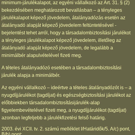
minimum-járulékalapot, az egyéni vállalkozó az Art. 31. § (2)
bekezdésében meghatározott bevallásban – a tényleges
járulékalapot képező jövedelem, átalányadózás esetén az
átalányadó alapját képező jövedelem feltüntetésével -
bejelentést tehet arról, hogy a társadalombiztosítási járulékot
a tényleges járulékalapot képező jövedelem, illetőleg az
átalányadó alapját képező jövedelem, de legalább a
minimálbér alapulvételével fizeti meg.
A tételes átalányadózó esetében a társadalombiztosítási
járulék alapja a minimálbér.
Az egyéni vállalkozó – ideértve a tételes átalányadózót is – a
nyugdíjjárulékot (tagdíjat) és egészségbiztosítási járulékot az
előbbiekben társadalombiztosításijárulék-alap
figyelembevételével fizeti meg, a nyugdíjjárulékot (tagdíjat)
azonban legfeljebb a járulékfizetési felső határig.
2003. évi XCII. tv. 2. számú melléklet I/Határidők/5. A/c) pont,
B/b) pont;