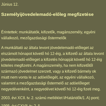
Június 12.
Személyijövedelemadó-előleg megfizetése
Érintettek: munkáltatók, kifizetők, magánszemély, egyéni
vállalkozó, mezőgazdasági őstermelők
A munkáltató az általa levont jövedelemadó-előleget az
elszámolt hónapot követő hó 12-éig, a kifizető az általa levont
jövedelemadó-előleget a kifizetés hónapját követő hó 12-éig
köteles megfizetni. A magánszemély, ha nem kifizetőtől
származó jövedelmet szerzett, vagy a kifizető bármely ok
miatt nem vonta le az adóelőlegét, az egyéni vállalkozó,
valamint a mezőgazdasági őstermelő az adóelőleget
negyedévenként, a negyedévet követő hó 12-éig fizeti meg.
2003. évi XCII. tv. 2. számú melléklet I/Határidők/1. A) pont;
1995. évi CXVII. tv. 2. §