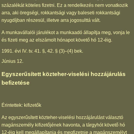
százalékát köteles fizetni. Ez a rendelkezés nem vonatkozik
arra, aki öregségi, rokkantsági vagy baleseti rokkantsági
nyugdíjban részesül, illetve arra jogosulttá vált.
A munkavállalói járulékot a munkaadó állapítja meg, vonja le
és fizeti meg az elszámolt hónapot követő hó 12-éig.
1991. évi IV. tv. 41. §, 42. § (3)–(4) bek.
Június 12.
Egyszerűsített közteher-viselési hozzájárulás
befizetése
Érintettek: kifizetők
Az egyszerűsített közteher-viselési hozzájárulást választó
magánszemély kifizetőjének havonta, a tárgyhót követő hó
12-éig kell megállapítania és megfizetnie a magánszemélyt