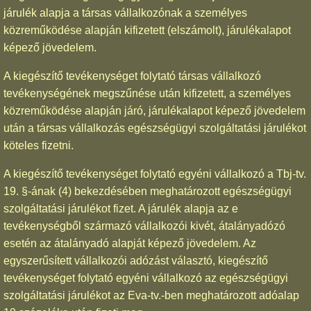
járulék alapja a társas vállalkozónak a személyes
közreműködése alapján kifizetett (elszámolt), járulékalapot
képező jövedelem.
A kiegészítő tevékenységet folytató társas vállalkozó
tevékenységének megszűnése után kifizetett, a személyes
közreműködése alapján járó, járulékalapot képező jövedelem
után a társas vállalkozás egészségügyi szolgáltatási járulékot
köteles fizetni.
A kiegészítő tevékenységet folytató egyéni vállalkozó a Tbj-tv.
19. §-ának (4) bekezdésében meghatározott egészségügyi
szolgáltatási járulékot fizet. A járulék alapja az e
tevékenységből származó vállalkozói kivét, átalányadózó
esetén az átalányadó alapját képező jövedelem. Az
egyszerűsített vállalkozói adózást választó, kiegészítő
tevékenységet folytató egyéni vállalkozó az egészségügyi
szolgáltatási járulékot az Eva-tv.-ben meghatározott adóalap