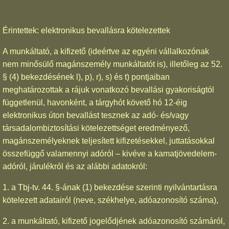
Érintettek: elektronikus bevallásra kötelezettek
A munkáltató, a kifizető (ideértve az egyéni vállalkozónak
nem minősülő magánszemély munkáltatót is), illetőleg az 52.
§ (4) bekezdésének l), p), r), s) és t) pontjaiban
meghatározottak a rájuk vonatkozó bevallási gyakoriságtól
függetlenül, havonként, a tárgyhót követő hó 12-éig
elektronikus úton bevallást tesznek az adó- és/vagy
társadalombiztosítási kötelezettséget eredményező,
magánszemélyeknek teljesített kifizetésekkel, juttatásokkal
összefüggő valamennyi adóról – kivéve a kamatjövedelem-
adóról, járulékról és az alábbi adatokról:
1. a Tbj-tv. 44. §-ának (1) bekezdése szerinti nyilvántartásra
kötelezett adatairól (neve, székhelye, adóazonosító száma),
2. a munkáltató, kifizető jogelődjének adóazonosító számáról,