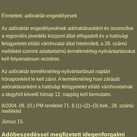
Érintettek: adóraktár-engedélyesek
Az adóraktár engedélyesének adóraktáranként és összesítve
a regionális jövedéki központ által elfogadott és a hatósági
felügyeletet ellátó vámhivatal által hitelesített, a 28. számú
melléklet szerinti adattartalmú termékmérleg-nyilvántartásokat
kell folyamatosan vezetnie.
Az adóraktár termékmérleg-nyilvántartásait naptári
hónaponként le kell zárni. A termékmérleg havi zárását
adóraktáranként a hatósági felügyeletet ellátó vámhivatalnak
a tárgyhót követő hónap 12. napjáig kell bemutatni.
8/2004. (III. 10.) PM rendelet 71. § (1)–(2)–(3) bek., 28. számú
melléklet
Június 15.
Adóbeszedéssel megfizetett idegenforgalmi