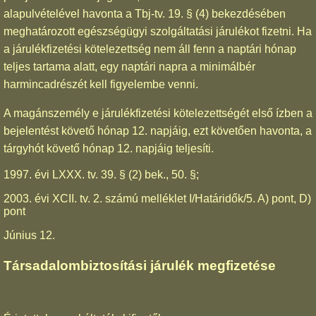
alapulvételével havonta a Tbj-tv. 19. § (4) bekezdésében
meghatározott egészségügyi szolgáltatási járulékot fizetni. Ha
a járulékfizetési kötelezettség nem áll fenn a naptári hónap
teljes tartama alatt, egy naptári napra a minimálbér
harmincadrészét kell figyelembe venni.
A magánszemély e járulékfizetési kötelezettségét első ízben a
bejelentést követő hónap 12. napjáig, ezt követően havonta, a
tárgyhót követő hónap 12. napjáig teljesíti.
1997. évi LXXX. tv. 39. § (2) bek., 50. §;
2003. évi XCII. tv. 2. számú melléklet I/Határidők/5. A) pont, D)
pont
Június 12.
Társadalombiztosítási járulék megfizetése