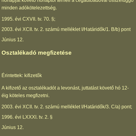
hónapját követő hónaptól terheli a cégautóadóval összefüggő
minden adókötelezettség.
1995. évi CXVII. tv. 70. §;
2003. évi XCII. tv. 2. számú melléklet I/Határidők/1. B/b) pont
Június 12.
Osztalékadó megfizetése
Érintettek: kifizetők
A kifizető az osztalékadót a levonást, juttatást követő hó 12-
éig köteles megfizetni.
2003. évi XCII. tv. 2. számú melléklet I/Határidők/3. C/a) pont;
1996. évi LXXXI. tv. 2. §
Június 12.