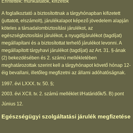
Érintettek: munkáltatók, kifizetők
A foglalkoztató a biztosítottnak a tárgyhónapban kifizetett
(juttatott, elszámolt), járulékalapot képező jövedelem alapján
köteles a társadalombiztosítási járulékot, az
egészségbiztosítási járulékot, a nyugdíjjárulékot (tagdíjat)
megállapítani és a biztosítottat terhelő járulékot levonni. A
megállapított tárgyhavi járulékot (tagdíjat) az Art. 31. §-ának
(2) bekezdésében és 2. számú mellékletében
meghatározottak szerint kell a tárgyhónapot követő hónap 12-
éig bevallani, illetőleg megfizetni az állami adóhatóságnak.
1997. évi LXXX. tv. 50. §;
2003. évi XCII. tv. 2. számú melléklet I/Határidők/5. B) pont
Június 12.
Egészségügyi szolgáltatási járulék megfizetése