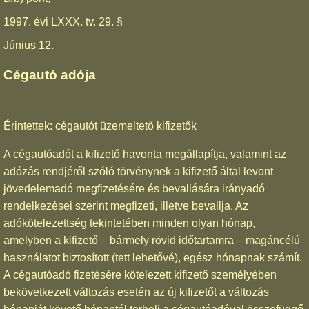
1997. évi LXXX. tv. 29. §
Június 12.
Cégautó adója
Érintettek: cégautót üzemeltető kifizetők
A cégautóadót a kifizető havonta megállapítja, valamint az
adózás rendjéről szóló törvénynek a kifizető által levont
jövedelemadó megfizetésére és bevallására irányadó
rendelkezései szerint megfizeti, illetve bevallja. Az
adókötelezettség tekintetében minden olyan hónap,
amelyben a kifizető – bármely rövid időtartamra – magáncélú
használatot biztosított (tett lehetővé), egész hónapnak számít.
A cégautóadó fizetésére kötelezett kifizető személyében
bekövetkezett változás esetén az új kifizetőt a változás