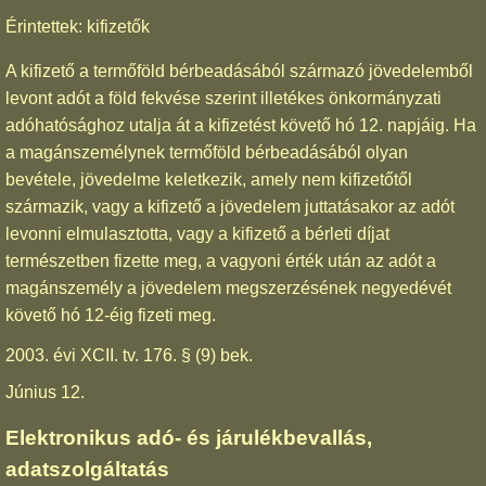
Érintettek: kifizetők
A kifizető a termőföld bérbeadásából származó jövedelemből
levont adót a föld fekvése szerint illetékes önkormányzati
adóhatósághoz utalja át a kifizetést követő hó 12. napjáig. Ha
a magánszemélynek termőföld bérbeadásából olyan
bevétele, jövedelme keletkezik, amely nem kifizetőtől
származik, vagy a kifizető a jövedelem juttatásakor az adót
levonni elmulasztotta, vagy a kifizető a bérleti díjat
természetben fizette meg, a vagyoni érték után az adót a
magánszemély a jövedelem megszerzésének negyedévét
követő hó 12-éig fizeti meg.
2003. évi XCII. tv. 176. § (9) bek.
Június 12.
Elektronikus adó- és járulékbevallás,
adatszolgáltatás