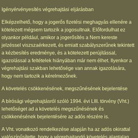
Igényérvényesítés végrehajtási eljárásban
Elképzelhető, hogy a jogerős fizetési meghagyás ellenére a
kötelezett mégsem tartozik a jogosultnak. Előfordulhat ez
olyankor például, amikor a jogerősítés a Nem kereste
jelzéssel viszszaérkezett, és emiatt szabályszerűnek tekintett
a kézbesítés eredménye, és a kötelezett perújítással,
igazolással a feltételek hiányában már nem élhet. Ilyenkor a
végrehajtási szakban lehetősége van annak igazolására,
hogy nem tartozik a kérelmezőnek.
A követelés csökkenésének, megszűnésének bejelentése
A bírósági végrehajtásról szóló 1994. évi LIII. törvény (Vht.)
lehetőséget ad a követelés megszűnésének és
csökkenésének bejelentésére az adós részére is.
A Vht. vonatkozó rendelkezése alapján ha az adós okirattal
valószínűsítette, hogy a végrehajtandó követelés alaptalan,