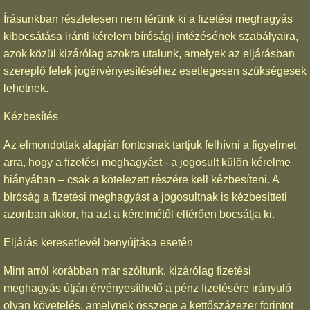
Írásunkban részletesen nem térünk ki a fizetési meghagyás
kibocsátása iránti kérelem bírósági intézésének szabályaira,
azok közül kizárólag azokra utalunk, amelyek az eljárásban
szereplő felek jogérvényesítéséhez esetlegesen szükségesek
lehetnek.
Kézbesítés
Az elmondottak alapján fontosnak tartjuk felhívni a figyelmet
arra, hogy a fizetési meghagyást - a jogosult külön kérelme
hiányában – csak a kötelezett részére kell kézbesíteni. A
bíróság a fizetési meghagyást a jogosultnak is kézbesítteti
azonban akkor, ha azt a kérelmétől eltérően bocsátja ki.
Eljárás keresetlevél benyújtása esetén
Mint arról korábban már szóltunk, kizárólag fizetési
meghagyás útján érvényesíthető a pénz fizetésére irányuló
olyan követelés, amelynek összege a kettőszázezer forintot