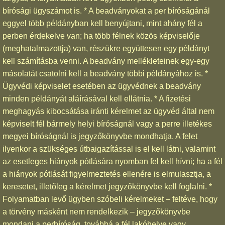
bírósági ügyszámot is. * A beadványokat a per bíróságánál
eggyel több példányban kell benyújtani, mint ahány fél a
perben érdekelve van; ha több félnek közös képviselője
(meghatalmazottja) van, részükre együttesen egy példányt
kell számításba venni. A beadvány mellékleteinek egy-egy
másolatát csatolni kell a beadvány többi példányához is. *
Ügyvédi képviselet esetében az ügyvédnek a beadvány
minden példányát aláírásával kell ellátnia. * A fizetési
meghagyás kibocsátása iránti kérelmet az ügyvéd által nem
képviselt fél bármely helyi bíróságnál vagy a perre illetékes
megyei bíróságnál is jegyzőkönyvbe mondhatja. A felet
ilyenkor a szükséges útbaigazítással is el kell látni, valamint
az esetleges hiányok pótlására nyomban fel kell hívni; ha a fél
a hiányok pótlását figyelmeztetés ellenére is elmulasztja, a
keresetet, illetőleg a kérelmet jegyzőkönyvbe kell foglalni. *
Folyamatban levő ügyben szóbeli kérelmeket – feltéve, hogy
a törvény másként nem rendelkezik – jegyzőkönyvbe
mondani a perbíróság, továbbá a fél lakóhelye vagy