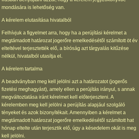
mondására is lehetőség van.
A kérelem elutasítása hivatalból
Felhívjuk a figyelmet arra, hogy ha a perújítási kérelmet a
megtámadott határozat jogerőre emelkedésétől számított öt év
elteltével terjesztették elő, a bíróság azt tárgyalás kitűzése
nélkül, hivatalból utasítja el.
A kérelem tartalma
A beadványban meg kell jelölni azt a határozatot (jogerős
fizetési meghagyást), amely ellen a perújítás irányul, s annak
megváltoztatása iránt kérelmet kell előterjeszteni. A
kérelemben meg kell jelölni a perújítás alapjául szolgáló
tényeket és azok bizonyítékait. Amennyiben a kérelmet a
megtámadott határozat jogerőre emelkedésétől számított hat
hónap eltelte után terjesztik elő, úgy a késedelem okát is meg
kell jelölni.