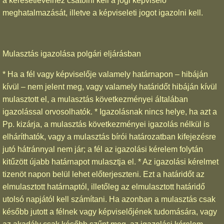
a keresetlevélhez csatolni kell a jogi képviselő
meghatalmazását, illetve a képviseleti jogot igazolni kell.
Mulasztás igazolása polgári eljárásban
* Ha a fél vagy képviselője valamely határnapon – hibáján
kívül – nem jelent meg, vagy valamely határidőt hibáján kívül
mulasztott el, a mulasztás következményei általában
igazolással orvosolhatók. * Igazolásnak nincs helye, ha azt a
Pp. kizárja, a mulasztás következményei igazolás nélkül is
elháríthatók, vagy a mulasztás bírói határozatban kifejezésre
jutó hátránnyal nem jár; a fél az igazolási kérelem folytán
kitűzött újabb határnapot mulasztja el. * Az igazolási kérelmet
tizenöt napon belül lehet előterjeszteni. Ezt a határidőt az
elmulasztott határnaptól, illetőleg az elmulasztott határidő
utolsó napjától kell számítani. Ha azonban a mulasztás csak
később jutott a félnek vagy képviselőjének tudomására, vagy