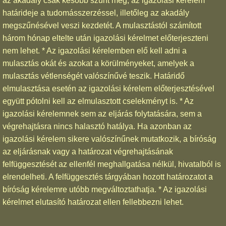
az akadály csak később szűnt meg, az igazolási kérelem
határideje a tudomásszerzéssel, illetőleg az akadály
megszűnésével veszi kezdetét. A mulasztástól számított
három hónap eltelte után igazolási kérelmet előterjeszteni
nem lehet. * Az igazolási kérelemben elő kell adni a
mulasztás okát és azokat a körülményeket, amelyek a
mulasztás vétlenségét valószínűvé teszik. Határidő
elmulasztása esetén az igazolási kérelem előterjesztésével
együtt pótolni kell az elmulasztott cselekményt is. * Az
igazolási kérelemnek sem az eljárás folytatására, sem a
végrehajtásra nincs halasztó hatálya. Ha azonban az
igazolási kérelem sikere valószínűnek mutatkozik, a bíróság
az eljárásnak vagy a határozat végrehajtásának
felfüggesztését az ellenfél meghallgatása nélkül, hivatalból is
elrendelheti. A felfüggesztés tárgyában hozott határozatot a
bíróság kérelemre utóbb megváltoztathatja. * Az igazolási
kérelmet elutasító határozat ellen fellebbezni lehet.