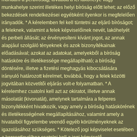
munkahelye szerint illetékes helyi bíróság előtt lehet; az előző
bekezdések rendelkezései egyébként ilyenkor is megfelelően
irányadók. * A kérelemben fel kell tüntetni az eljáró bíróságot;
a feleknek, valamint a felek képviselőinek nevét, lakóhelyét
és perbeli állását; az érvényesíteni kívánt jogot, az annak
alapjául szolgáló tényeknek és azok bizonyítékainak
előadásával; azokat az adatokat, amelyekből a bíróság
hatásköre és illetékessége megállapítható; a bíróság
döntésére, illetve a fizetési meghagyás kibocsátására
irányuló határozott kérelmet, továbbá, hogy a felek közötti
jogvitában közvetítői eljárás volt-e folyamatban. * A
kérelemhez csatolni kell azt az okiratot, illetve annak
másolatát (kivonatát), amelynek tartalmára a felperes
bizonyítékként hivatkozik, vagy amely a bíróság hatáskörének
és illetékességének megállapításához, valamint amely a
hivatalból figyelembe veendő egyéb körülményeknek az
igazolásához szükséges. * Kötelező jogi képviselet esetében