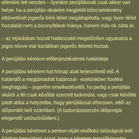
ellenére lett vesztes – ilyenkor perújításnak csak akkor van
helye, ha a perújítás okaként megjelölt bűncselekmény
elkövetését jogerős bírói ítélet megállapította, vagy ilyen ítélet
hozatalát nem a bizonyítékok hiánya, hanem más ok zárta ki;
– az eljárásban hozott határozatot megelőzően ugyanarra a
jogra nézve már korábban jogerős ítéletet hoztak.
A perújítási kérelem előterjesztésének határideje
A perújítási kérelem hat hónap alatt terjeszthető elő. A
határidőt a megtámadott határozat - esetünkben fizetési
meghagyás – jogerőre emelkedésétől, ha pedig a perújítás
okáról a fél csak később szerzett tudomást, vagy csak később
jutott abba a helyzetbe, hogy perújítással élhessen, ettől az
időponttól kell számítani. (A tudomásszerzés időpontját
elegendő valószínűsíteni.)
A perújítási kérelmet a perben eljárt elsőfokú bíróságnál kell
írásban benyújtani azzal, hogy a kérelem jegyzőkönyvbe