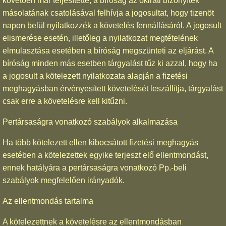
követően már teljesítette, a bíróság az okirati bizonyíték
másolatának csatolásával felhívja a jogosultat, hogy tizenöt
napon belül nyilatkozzék a követelés fennállásáról. A jogosult
elismerése esetén, illetőleg a nyilatkozat megtételének
elmulasztása esetében a bíróság megszünteti az eljárást. A
bíróság minden más esetben tárgyalást tűz ki azzal, hogy ha
a jogosult a kötelezett nyilatkozata alapján a fizetési
meghagyásban érvényesített követelését leszállítja, tárgyalást
csak erre a követelésre kell kitűzni.
Pertársaságra vonatkozó szabályok alkalmazása
Ha több kötelezett ellen kibocsátott fizetési meghagyás
esetében a kötelezettek egyike terjeszt elő ellentmondást,
ennek hatályára a pertársaságra vonatkozó Pp.-beli
szabályok megfelelően irányadók.
Az ellentmondás tartalma
A kötelezettnek a követelésre az ellentmondásban