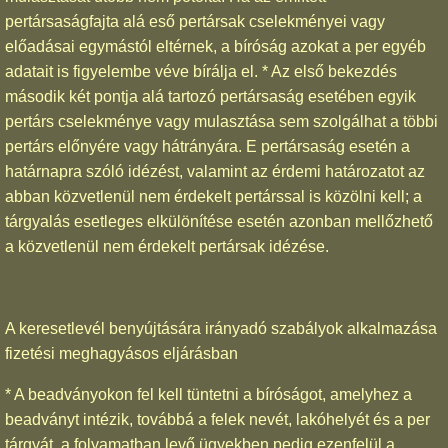
pertársaságfajta alá eső pertársak cselekményei vagy
előadásai egymástól eltérnek, a bíróság azokat a per egyéb
adatait is figyelembe véve bírálja el. * Az első bekezdés
második két pontja alá tartozó pertársaság esetében egyik
pertárs cselekménye vagy mulasztása sem szolgálhat a többi
pertárs előnyére vagy hátrányára. E pertársaság esetén a
határnapra szóló idézést, valamint az érdemi határozatot az
abban közvetlenül nem érdekelt pertárssal is közölni kell; a
tárgyalás esetleges elkülönítése esetén azonban mellőzhető
a közvetlenül nem érdekelt pertársak idézése.
A keresetlevél benyújtására irányadó szabályok alkalmazása
fizetési meghagyásos eljárásban
* A beadványokon fel kell tüntetni a bíróságot, amelyhez a
beadványt intézik, továbbá a felek nevét, lakóhelyét és a per
tárgyát, a folyamatban levő ügyekben pedig ezenfelül a