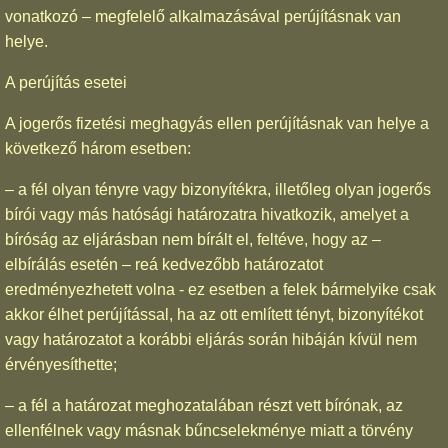
vonatkozó – megfelelő alkalmazásával perújításnak van
helye.
A perújítás esetei
A jogerős fizetési meghagyás ellen perújításnak van helye a
következő három esetben:
– a fél olyan tényre vagy bizonyítékra, illetőleg olyan jogerős
bírói vagy más hatósági határozatra hivatkozik, amelyet a
bíróság az eljárásban nem bírált el, feltéve, hogy az –
elbírálás esetén – reá kedvezőbb határozatot
eredményezhetett volna - ez esetben a felek bármelyike csak
akkor élhet perújítással, ha az ott említett tényt, bizonyítékot
vagy határozatot a korábbi eljárás során hibáján kívül nem
érvényesíthette;
– a fél a határozat meghozatalában részt vett bírónak, az
ellenfélnek vagy másnak bűncselekménye miatt a törvény