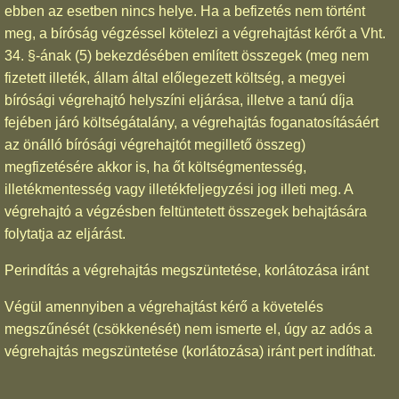
ebben az esetben nincs helye. Ha a befizetés nem történt
meg, a bíróság végzéssel kötelezi a végrehajtást kérőt a Vht.
34. §-ának (5) bekezdésében említett összegek (meg nem
fizetett illeték, állam által előlegezett költség, a megyei
bírósági végrehajtó helyszíni eljárása, illetve a tanú díja
fejében járó költségátalány, a végrehajtás foganatosításáért
az önálló bírósági végrehajtót megillető összeg)
megfizetésére akkor is, ha őt költségmentesség,
illetékmentesség vagy illetékfeljegyzési jog illeti meg. A
végrehajtó a végzésben feltüntetett összegek behajtására
folytatja az eljárást.
Perindítás a végrehajtás megszüntetése, korlátozása iránt
Végül amennyiben a végrehajtást kérő a követelés
megszűnését (csökkenését) nem ismerte el, úgy az adós a
végrehajtás megszüntetése (korlátozása) iránt pert indíthat.