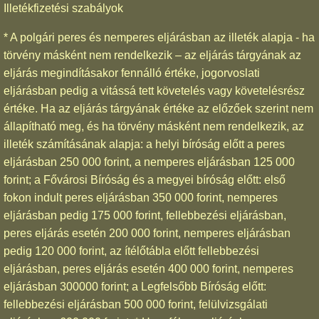
Illetékfizetési szabályok
* A polgári peres és nemperes eljárásban az illeték alapja - ha
törvény másként nem rendelkezik – az eljárás tárgyának az
eljárás megindításakor fennálló értéke, jogorvoslati
eljárásban pedig a vitássá tett követelés vagy követelésrész
értéke. Ha az eljárás tárgyának értéke az előzőek szerint nem
állapítható meg, és ha törvény másként nem rendelkezik, az
illeték számításának alapja: a helyi bíróság előtt a peres
eljárásban 250 000 forint, a nemperes eljárásban 125 000
forint; a Fővárosi Bíróság és a megyei bíróság előtt: első
fokon indult peres eljárásban 350 000 forint, nemperes
eljárásban pedig 175 000 forint, fellebbezési eljárásban,
peres eljárás esetén 200 000 forint, nemperes eljárásban
pedig 120 000 forint, az ítélőtábla előtt fellebbezési
eljárásban, peres eljárás esetén 400 000 forint, nemperes
eljárásban 300000 forint; a Legfelsőbb Bíróság előtt:
fellebbezési eljárásban 500 000 forint, felülvizsgálati