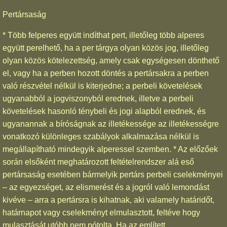
Pertársaság
* Több felperes együtt indíthat pert, illetőleg több alperes
együtt perelhető, ha a per tárgya olyan közös jog, illetőleg
olyan közös kötelezettség, amely csak egységesen dönthető
el, vagy ha a perben hozott döntés a pertársakra a perben
való részvétel nélkül is kiterjedne; a perbeli követelések
ugyanabból a jogviszonyból erednek, illetve a perbeli
követelések hasonló ténybeli és jogi alapból erednek, és
ugyanannak a bíróságnak az illetékessége az illetékességre
vonatkozó különleges szabályok alkalmazása nélkül is
megállapítható mindegyik alperessel szemben. * Az előzőek
során elsőként meghatározott feltételrendszer alá eső
pertársaság esetében bármelyik pertárs perbeli cselekményei
– az egyezséget, az elismerést és a jogról való lemondást
kivéve – arra a pertársra is kihatnak, aki valamely határidőt,
határnapot vagy cselekményt elmulasztott, feltéve hogy
mulasztását utóbb nem pótolta. Ha az említett