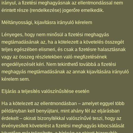
irányul, a fizetési meghagyásnak az ellentmondással nem
érintett része (rendelkezése) jogerőre emelkedik.
Méltányossági, kijavításra irányuló kérelem
Lényeges, hogy nem minősül a fizetési meghagyás
megtámadásának az, ha a kötelezett a követelés összegét
teljes egészében elismeri, és csak a fizetésre halasztásnak
vagy az összeg részletekben való megfizetésének
engedélyezését kéri. Nem tekinthető továbbá a fizetési
meghagyás megtámadásának az annak kijavítására irányuló
kérelem sem.
Eljárás a teljesítés valószínűsítése esetén
Ha a kötelezett az ellentmondásban – amelyet eggyel több
példányban kell benyújtani, mint ahány fél az eljárásban
érdekelt – okirati bizonyítékkal valószínűvé teszi, hogy az
érvényesített követelést a fizetési meghagyás kibocsátását