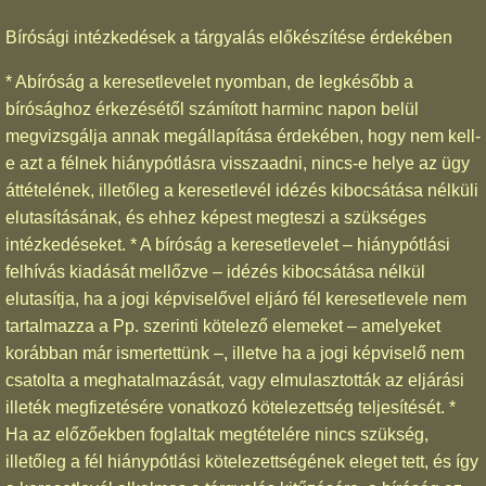
Bírósági intézkedések a tárgyalás előkészítése érdekében
* Abíróság a keresetlevelet nyomban, de legkésőbb a
bírósághoz érkezésétől számított harminc napon belül
megvizsgálja annak megállapítása érdekében, hogy nem kell-
e azt a félnek hiánypótlásra visszaadni, nincs-e helye az ügy
áttételének, illetőleg a keresetlevél idézés kibocsátása nélküli
elutasításának, és ehhez képest megteszi a szükséges
intézkedéseket. * A bíróság a keresetlevelet – hiánypótlási
felhívás kiadását mellőzve – idézés kibocsátása nélkül
elutasítja, ha a jogi képviselővel eljáró fél keresetlevele nem
tartalmazza a Pp. szerinti kötelező elemeket – amelyeket
korábban már ismertettünk –, illetve ha a jogi képviselő nem
csatolta a meghatalmazását, vagy elmulasztották az eljárási
illeték megfizetésére vonatkozó kötelezettség teljesítését. *
Ha az előzőekben foglaltak megtételére nincs szükség,
illetőleg a fél hiánypótlási kötelezettségének eleget tett, és így