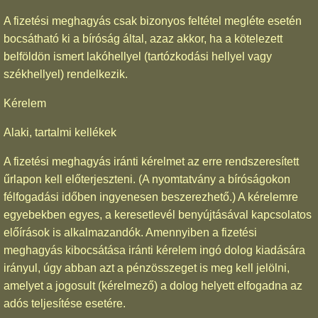
A fizetési meghagyás csak bizonyos feltétel megléte esetén
bocsátható ki a bíróság által, azaz akkor, ha a kötelezett
belföldön ismert lakóhellyel (tartózkodási hellyel vagy
székhellyel) rendelkezik.
Kérelem
Alaki, tartalmi kellékek
A fizetési meghagyás iránti kérelmet az erre rendszeresített
űrlapon kell előterjeszteni. (A nyomtatvány a bíróságokon
félfogadási időben ingyenesen beszerezhető.) A kérelemre
egyebekben egyes, a keresetlevél benyújtásával kapcsolatos
előírások is alkalmazandók. Amennyiben a fizetési
meghagyás kibocsátása iránti kérelem ingó dolog kiadására
irányul, úgy abban azt a pénzösszeget is meg kell jelölni,
amelyet a jogosult (kérelmező) a dolog helyett elfogadna az
adós teljesítése esetére.