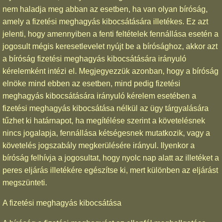
nem haladja meg abban az esetben, ha van olyan bíróság,
amely a fizetési meghagyás kibocsátására illetékes. Ez azt
jelenti, hogy amennyiben a fenti feltételek fennállása esetén a
jogosult mégis keresetlevelet nyújt be a bírósághoz, akkor azt
a bíróság fizetési meghagyás kibocsátására irányuló
kérelemként intézi el. Megjegyezzük azonban, hogy a bíróság
elnöke mind ebben az esetben, mind pedig fizetési
meghagyás kibocsátására irányuló kérelem esetében a
fizetési meghagyás kibocsátása nélkül az ügy tárgyalására
tűzhet ki határnapot, ha megítélése szerint a követelésnek
nincs jogalapja, fennállása kétségesnek mutatkozik, vagy a
követelés jogszabály megkerülésére irányul. Ilyenkor a
bíróság felhívja a jogosultat, hogy nyolc nap alatt az illetéket a
peres eljárás illetékére egészítse ki, mert különben az eljárást
megszünteti.
A fizetési meghagyás kibocsátása