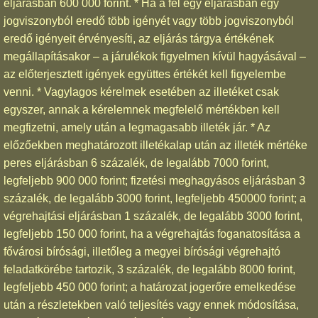
eljárásban 600 000 forint. * Ha a fél egy eljárásban egy
jogviszonyból eredő több igényét vagy több jogviszonyból
eredő igényeit érvényesíti, az eljárás tárgya értékének
megállapításakor – a járulékok figyelmen kívül hagyásával –
az előterjesztett igények együttes értékét kell figyelembe
venni. * Vagylagos kérelmek esetében az illetéket csak
egyszer, annak a kérelemnek megfelelő mértékben kell
megfizetni, amely után a legmagasabb illeték jár. * Az
előzőekben meghatározott illetékalap után az illeték mértéke
peres eljárásban 6 százalék, de legalább 7000 forint,
legfeljebb 900 000 forint; fizetési meghagyásos eljárásban 3
százalék, de legalább 3000 forint, legfeljebb 450000 forint; a
végrehajtási eljárásban 1 százalék, de legalább 3000 forint,
legfeljebb 150 000 forint, ha a végrehajtás foganatosítása a
fővárosi bírósági, illetőleg a megyei bírósági végrehajtó
feladatkörébe tartozik, 3 százalék, de legalább 8000 forint,
legfeljebb 450 000 forint; a határozat jogerőre emelkedése
után a részletekben való teljesítés vagy ennek módosítása,