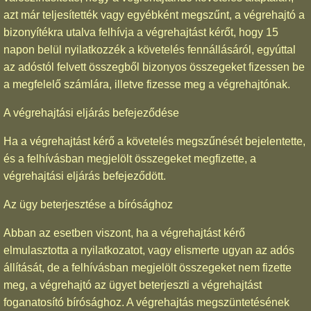
azt már teljesítették vagy egyébként megszűnt, a végrehajtó a
bizonyítékra utalva felhívja a végrehajtást kérőt, hogy 15
napon belül nyilatkozzék a követelés fennállásáról, egyúttal
az adóstól felvett összegből bizonyos összegeket fizessen be
a megfelelő számlára, illetve fizesse meg a végrehajtónak.
A végrehajtási eljárás befejeződése
Ha a végrehajtást kérő a követelés megszűnését bejelentette,
és a felhívásban megjelölt összegeket megfizette, a
végrehajtási eljárás befejeződött.
Az ügy beterjesztése a bírósághoz
Abban az esetben viszont, ha a végrehajtást kérő
elmulasztotta a nyilatkozatot, vagy elismerte ugyan az adós
állítását, de a felhívásban megjelölt összegeket nem fizette
meg, a végrehajtó az ügyet beterjeszti a végrehajtást
foganatosító bírósághoz. A végrehajtás megszüntetésének