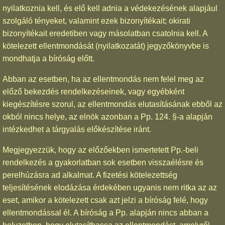
nyilatkoznia kell, és elő kell adnia a védekezésének alapjául
szolgáló tényeket, valamint ezek bizonyítékait; okirati
bizonyítékait eredetiben vagy másolatban csatolnia kell. A
kötelezett ellentmondását (nyilatkozatát) jegyzőkönyvbe is
mondhatja a bíróság előtt.
Abban az esetben, ha az ellentmondás nem felel meg az
előző bekezdés rendelkezéseinek, vagy egyébként
kiegészítésre szorul, az ellentmondás elutasításának ebből az
okból nincs helye, az elnök azonban a Pp. 124. §-a alapján
intézkedhet a tárgyalás előkészítése iránt.
Megjegyezzük, hogy az előzőekben ismertetett Pp.-beli
rendelkezés a gyakorlatban sok esetben visszaélésre és
perelhúzásra ad alkalmat. A fizetési kötelezettség
teljesítésének elodázása érdekében ugyanis nem ritka az az
eset, amikor a kötelezett csak azt jelzi a bíróság felé, hogy
ellentmondással él. A bíróság a Pp. alapján nincs abban a