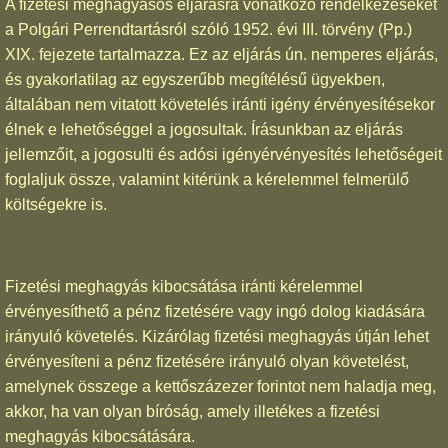
A fizetési meghagyásos eljárásra vonatkozó rendelkezéseket
a Polgári Perrendtartásról szóló 1952. évi III. törvény (Pp.)
XIX. fejezete tartalmazza. Ez az eljárás ún. nemperes eljárás,
és gyakorlatilag az egyszerűbb megítélésű ügyekben,
általában nem vitatott követelés iránti igény érvényesítésekor
élnek e lehetőséggel a jogosultak. Írásunkban az eljárás
jellemzőit, a jogosulti és adósi igényérvényesítés lehetőségeit
foglaljuk össze, valamint kitérünk a kérelemmel felmerülő
költségekre is.
Fizetési meghagyás kibocsátása iránti kérelemmel
érvényesíthető a pénz fizetésére vagy ingó dolog kiadására
irányuló követelés. Kizárólag fizetési meghagyás útján lehet
érvényesíteni a pénz fizetésére irányuló olyan követelést,
amelynek összege a kettőszázezer forintot nem haladja meg,
akkor, ha van olyan bíróság, amely illetékes a fizetési
meghagyás kibocsátására.