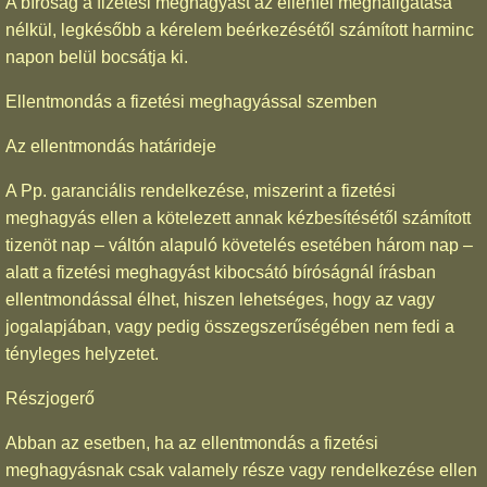
A bíróság a fizetési meghagyást az ellenfél meghallgatása
nélkül, legkésőbb a kérelem beérkezésétől számított harminc
napon belül bocsátja ki.
Ellentmondás a fizetési meghagyással szemben
Az ellentmondás határideje
A Pp. garanciális rendelkezése, miszerint a fizetési
meghagyás ellen a kötelezett annak kézbesítésétől számított
tizenöt nap – váltón alapuló követelés esetében három nap –
alatt a fizetési meghagyást kibocsátó bíróságnál írásban
ellentmondással élhet, hiszen lehetséges, hogy az vagy
jogalapjában, vagy pedig összegszerűségében nem fedi a
tényleges helyzetet.
Részjogerő
Abban az esetben, ha az ellentmondás a fizetési
meghagyásnak csak valamely része vagy rendelkezése ellen