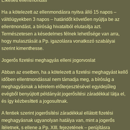
Elkésett ellentmondás
Ha a kötelezett az ellenmondásra nyitva álló 15 napos –
váltóügyekben 3 napos – határidőt követően nyújtja be az
ellentmondást, a bíróság hivatalból elutasítja azt.
Természetesen a késedelmes félnek lehetősége van arra,
hogy mulasztását a Pp. igazolásra vonatkozó szabályai
szerint kimenthesse.
Jogerős fizetési meghagyás elleni jogorvoslat
Abban az esetben, ha a kötelezett a fizetési meghagyást kellő
időben ellentmondással nem támadja meg, a bíróság a
meghagyásnak a kérelem előterjesztésével egyidejűleg
evégből benyújtott példányát jogerősítési záradékkal látja el,
és így kézbesítteti a jogosultnak.
A fentiek szerint jogerősítési záradékkal ellátott fizetési
meghagyásnak ugyanolyan hatálya van, mint a jogerős
ítéletnek, s ellene a Pp. XIII. fejezetének – perújításra