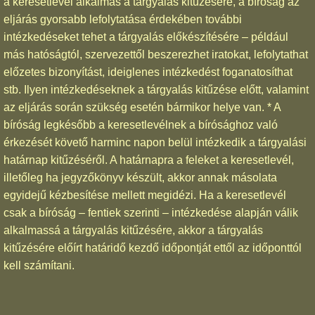
a keresetlevél alkalmas a tárgyalás kitűzésére, a bíróság az
eljárás gyorsabb lefolytatása érdekében további
intézkedéseket tehet a tárgyalás előkészítésére – például
más hatóságtól, szervezettől beszerezhet iratokat, lefolytathat
előzetes bizonyítást, ideiglenes intézkedést foganatosíthat
stb. Ilyen intézkedéseknek a tárgyalás kitűzése előtt, valamint
az eljárás során szükség esetén bármikor helye van. * A
bíróság legkésőbb a keresetlevélnek a bírósághoz való
érkezését követő harminc napon belül intézkedik a tárgyalási
határnap kitűzéséről. A határnapra a feleket a keresetlevél,
illetőleg ha jegyzőkönyv készült, akkor annak másolata
egyidejű kézbesítése mellett megidézi. Ha a keresetlevél
csak a bíróság – fentiek szerinti – intézkedése alapján válik
alkalmassá a tárgyalás kitűzésére, akkor a tárgyalás
kitűzésére előírt határidő kezdő időpontját ettől az időponttól
kell számítani.