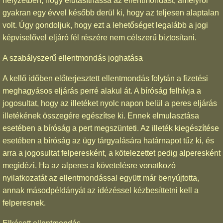
helyzetben, hogy elutasíthassa az ellentmondást, amelyről
gyakran egy évvel később derül ki, hogy az teljesen alaptalan
volt. Úgy gondoljuk, hogy ezt a lehetőséget legalább a jogi
képviselővel eljáró fél részére nem célszerű biztosítani.
A szabályszerű ellentmondás joghatása
A kellő időben előterjesztett ellentmondás folytán a fizetési
meghagyásos eljárás perré alakul át. A bíróság felhívja a
jogosultat, hogy az illetéket nyolc napon belül a peres eljárás
illetékének összegére egészítse ki. Ennek elmulasztása
esetében a bíróság a pert megszünteti. Az illeték kiegészítése
esetében a bíróság az ügy tárgyalására határnapot tűz ki, és
arra a jogosultat felperesként, a kötelezettet pedig alperesként
megidézi. Ha az alperes a követelésre vonatkozó
nyilatkozatát az ellentmondással együtt már benyújtotta,
annak másodpéldányát az idézéssel kézbesíttetni kell a
felperesnek.