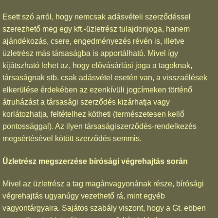
Esett szó arról, hogy nemcsak adásvételi szerződéssel
szerezhető meg egy kft.-üzletrész tulajdonjoga, hanem
ajándékozás, csere, engedményezés révén is, illetve
üzletrész más társaságba is apportálható. Mivel így
kijátszható lehet az, hogy elővásárlási joga a tagoknak,
társaságnak stb. csak adásvétel esetén van, a visszaélések
elkerülése érdekében az ezenkívüli jogcímeken történő
átruházást a társasági szerződés kizárhatja vagy
korlátozhatja, feltételhez kötheti (természetesen kellő
pontossággal). Az ilyen társaságiszerződés-rendelkezés
megsértésével kötött szerződés semmis.
Üzletrész megszerzése bírósági végrehajtás során
Mivel az üzletrész a tag magánvagyonának része, bírósági
végrehajtás ugyanúgy vezethető rá, mint egyéb
vagyontárgyaira. Sajátos szabály viszont, hogy a Gt. ebben