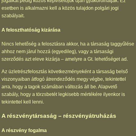
jogaikat pedig közös képviselőjük úján gyakorolhatják. Ez
esetben is alkalmazni kell a közös tulajdon polgári jogi
szabályait.
A feloszthatóság kizárása
Nincs lehetőség a felosztásra akkor, ha a társaság taggyűlése
ahhoz nem járul hozzá (egyedileg), vagy a társasági
szerződés azt eleve kizárja – amelyre a Gt. lehetőséget ad.
Az üzletrészfelosztás következményeként a társaság belső
viszonyaiban átfogó átrendeződés megy végbe, tekintettel
arra, hogy a tagok számában változás áll be. Alapvető
szabály, hogy a törzsbetét legkisebb mértékére ilyenkor is
tekintettel kell lenni.
A részvénytársaság – részvényátruházás
A részvény fogalma