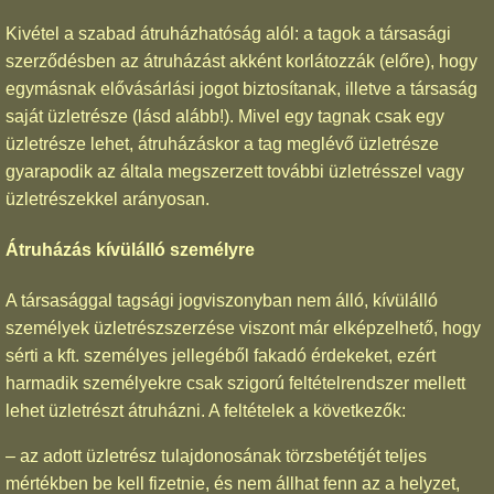
Kivétel a szabad átruházhatóság alól: a tagok a társasági
szerződésben az átruházást akként korlátozzák (előre), hogy
egymásnak elővásárlási jogot biztosítanak, illetve a társaság
saját üzletrésze (lásd alább!). Mivel egy tagnak csak egy
üzletrésze lehet, átruházáskor a tag meglévő üzletrésze
gyarapodik az általa megszerzett további üzletrésszel vagy
üzletrészekkel arányosan.
Átruházás kívülálló személyre
A társasággal tagsági jogviszonyban nem álló, kívülálló
személyek üzletrészszerzése viszont már elképzelhető, hogy
sérti a kft. személyes jellegéből fakadó érdekeket, ezért
harmadik személyekre csak szigorú feltételrendszer mellett
lehet üzletrészt átruházni. A feltételek a következők:
– az adott üzletrész tulajdonosának törzsbetétjét teljes
mértékben be kell fizetnie, és nem állhat fenn az a helyzet,