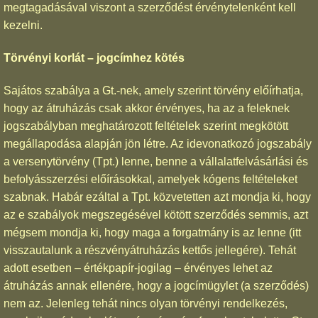
megtagadásával viszont a szerződést érvénytelenként kell
kezelni.
Törvényi korlát – jogcímhez kötés
Sajátos szabálya a Gt.-nek, amely szerint törvény előírhatja,
hogy az átruházás csak akkor érvényes, ha az a feleknek
jogszabályban meghatározott feltételek szerint megkötött
megállapodása alapján jön létre. Az idevonatkozó jogszabály
a versenytörvény (Tpt.) lenne, benne a vállalatfelvásárlási és
befolyásszerzési előírásokkal, amelyek kógens feltételeket
szabnak. Habár ezáltal a Tpt. közvetetten azt mondja ki, hogy
az e szabályok megszegésével kötött szerződés semmis, azt
mégsem mondja ki, hogy maga a forgatmány is az lenne (itt
visszautalunk a részvényátruházás kettős jellegére). Tehát
adott esetben – értékpapír-jogilag – érvényes lehet az
átruházás annak ellenére, hogy a jogcímügylet (a szerződés)
nem az. Jelenleg tehát nincs olyan törvényi rendelkezés,