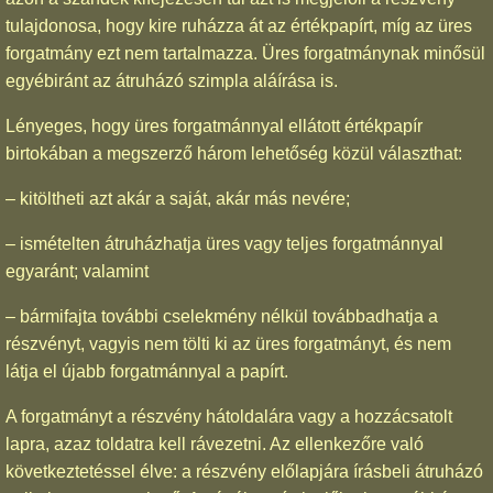
tulajdonosa, hogy kire ruházza át az értékpapírt, míg az üres
forgatmány ezt nem tartalmazza. Üres forgatmánynak minősül
egyébiránt az átruházó szimpla aláírása is.
Lényeges, hogy üres forgatmánnyal ellátott értékpapír
birtokában a megszerző három lehetőség közül választhat:
– kitöltheti azt akár a saját, akár más nevére;
– ismételten átruházhatja üres vagy teljes forgatmánnyal
egyaránt; valamint
– bármifajta további cselekmény nélkül továbbadhatja a
részvényt, vagyis nem tölti ki az üres forgatmányt, és nem
látja el újabb forgatmánnyal a papírt.
A forgatmányt a részvény hátoldalára vagy a hozzácsatolt
lapra, azaz toldatra kell rávezetni. Az ellenkezőre való
következtetéssel élve: a részvény előlapjára írásbeli átruházó