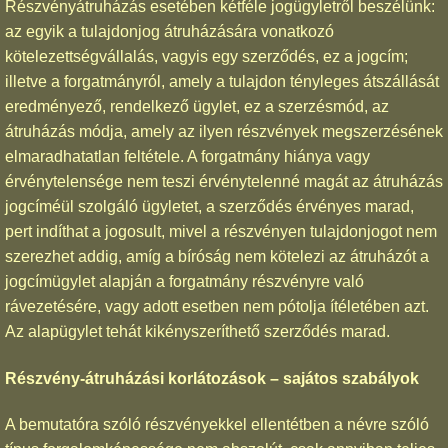
Részvényátruházás esetében kétféle jogügyletről beszélünk:
az egyik a tulajdonjog átruházására vonatkozó
kötelezettségvállalás, vagyis egy szerződés, ez a jogcím;
illetve a forgatmányról, amely a tulajdon tényleges átszállását
eredményező, rendelkező ügylet, ez a szerzésmód, az
átruházás módja, amely az ilyen részvények megszerzésének
elmaradhatatlan feltétele. A forgatmány hiánya vagy
érvénytelensége nem teszi érvénytelenné magát az átruházás
jogcíméül szolgáló ügyletet, a szerződés érvényes marad,
pert indíthat a jogosult, mivel a részvényen tulajdonjogot nem
szerezhet addig, amíg a bíróság nem kötelezi az átruházót a
jogcímügylet alapján a forgatmány részvényre való
rávezetésére, vagy adott esetben nem pótolja ítéletében azt.
Az alapügylet tehát kikényszeríthető szerződés marad.
Részvény-átruházási korlátozások – sajátos szabályok
A bemutatóra szóló részvényekkel ellentétben a névre szóló