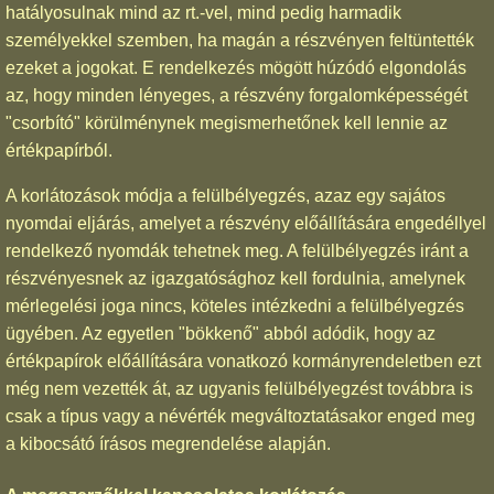
hatályosulnak mind az rt.-vel, mind pedig harmadik
személyekkel szemben, ha magán a részvényen feltüntették
ezeket a jogokat. E rendelkezés mögött húzódó elgondolás
az, hogy minden lényeges, a részvény forgalomképességét
"csorbító" körülménynek megismerhetőnek kell lennie az
értékpapírból.
A korlátozások módja a felülbélyegzés, azaz egy sajátos
nyomdai eljárás, amelyet a részvény előállítására engedéllyel
rendelkező nyomdák tehetnek meg. A felülbélyegzés iránt a
részvényesnek az igazgatósághoz kell fordulnia, amelynek
mérlegelési joga nincs, köteles intézkedni a felülbélyegzés
ügyében. Az egyetlen "bökkenő" abból adódik, hogy az
értékpapírok előállítására vonatkozó kormányrendeletben ezt
még nem vezették át, az ugyanis felülbélyegzést továbbra is
csak a típus vagy a névérték megváltoztatásakor enged meg
a kibocsátó írásos megrendelése alapján.