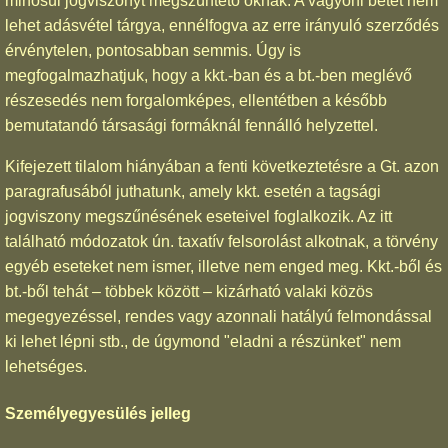
minősül jogviszonyt megszüntető oknak. A vagyoni betét nem
lehet adásvétel tárgya, ennélfogva az erre irányuló szerződés
érvénytelen, pontosabban semmis. Úgy is
megfogalmazhatjuk, hogy a kkt.-ban és a bt.-ben meglévő
részesedés nem forgalomképes, ellentétben a később
bemutatandó társasági formáknál fennálló helyzettel.
Kifejezett tilalom hiányában a fenti következtetésre a Gt. azon
paragrafusából juthatunk, amely kkt. esetén a tagsági
jogviszony megszűnésének eseteivel foglalkozik. Az itt
található módozatok ún. taxatív felsorolást alkotnak, a törvény
egyéb eseteket nem ismer, illetve nem enged meg. Kkt.-ből és
bt.-ből tehát – többek között – kizárható valaki közös
megegyezéssel, rendes vagy azonnali hatályú felmondással
ki lehet lépni stb., de úgymond "eladni a részünket" nem
lehetséges.
Személyegyesülés jelleg