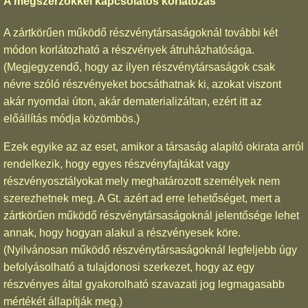
A megszerzőkkel kapcsolatos korlátozás
A zártkörűen működő részvénytársaságoknál további két
módon korlátozható a részvények átruházhatósága.
(Megjegyzendő, hogy az ilyen részvénytársaságok csak
névre szóló részvényeket bocsáthatnak ki, azokat viszont
akár nyomdai úton, akár dematerializáltan, ezért itt az
előállítás módja közömbös.)
Ezek egyike az az eset, amikor a társaság alapító okirata arról
rendelkezik, hogy egyes részvényfajtákat vagy
részvényosztályokat mely meghatározott személyek nem
szerezhetnek meg. A Gt. azért ad erre lehetőséget, mert a
zártkörűen működő részvénytársaságoknál jelentősége lehet
annak, hogy hogyan alakul a részvényesek köre.
(Nyilvánosan működő részvénytársaságoknál legfeljebb úgy
befolyásolható a tulajdonosi szerkezet, hogy az egy
részvényes által gyakorolható szavazati jog legmagasabb
mértékét állapítják meg.)