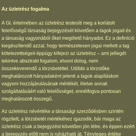
Az üzletrész fogalma
A Gt. értelmében az üzletrész testesíti meg a korlátolt
felelősségű társaság bejegyzését követően a tagok jogait és
a társaság vagyonából őket megillető hányadot. Ez a definíció
kiegészítendő azzal, hogy természetesen jogai mellett a tag
kötelezettségeit éppúgy kifejezi az üzletrész – ami jellegét
tekintve absztrakt fogalom, elvont dolog, nem
összekeverendő a törzsbetéttel. Utóbbi a törzstőke
meghatározott hányadaként jelenti a tagok alapításkori
vagyoni hozzájárulásának mértékét, illetve annak
szolgáltatásáért való felelősséget, ennélfogva pontosan
meghatározott összegű.
Az üzletrész névértéke a társasági szerződésben szintén
rögzített, a törzsbetét mértékéhez igazodik, bár maga az
üzletrész csak a bejegyzést követően jön létre, és éppen ezért
a bejegyzés előtt nem is ruházható át. Tényleges értéke