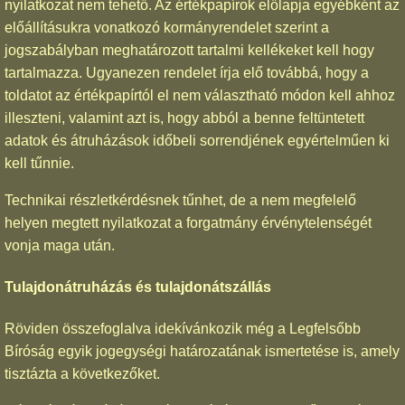
nyilatkozat nem tehető. Az értékpapírok előlapja egyébként az
előállításukra vonatkozó kormányrendelet szerint a
jogszabályban meghatározott tartalmi kellékeket kell hogy
tartalmazza. Ugyanezen rendelet írja elő továbbá, hogy a
toldatot az értékpapírtól el nem választható módon kell ahhoz
illeszteni, valamint azt is, hogy abból a benne feltüntetett
adatok és átruházások időbeli sorrendjének egyértelműen ki
kell tűnnie.
Technikai részletkérdésnek tűnhet, de a nem megfelelő
helyen megtett nyilatkozat a forgatmány érvénytelenségét
vonja maga után.
Tulajdonátruházás és tulajdonátszállás
Röviden összefoglalva idekívánkozik még a Legfelsőbb
Bíróság egyik jogegységi határozatának ismertetése is, amely
tisztázta a következőket.