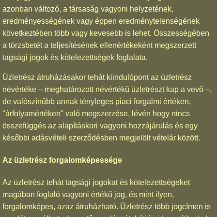
azonban változó, a társaság vagyoni helyzetének,
eredményességének vagy éppen eredménytelenségének
következtében több vagy kevesebb is lehet. Összességében
a törzsbetét a teljesítésének ellenértékeként megszerzett
tagsági jogok és kötelezettségek foglalata.
Üzletrész átruházásakor tehát kiindulópont az üzletrész
névértéke – meghatározott névértékű üzletrészt kap a vevő –,
de valószínűbb annak tényleges piaci forgalmi értéken,
"árfolyamértéken" való megszerzése, lévén hogy nincs
összefüggés az alapításkori vagyoni hozzájárulás és egy
későbbi adásvételi szerződésben megjelölt vételár között.
Az üzletrész forgalomképessége
Az üzletrész tehát tagsági jogokat és kötelezettségeket
magában foglaló vagyoni értékű jog, és mint ilyen,
forgalomképes, azaz átruházható. Üzletrész több jogcímen is