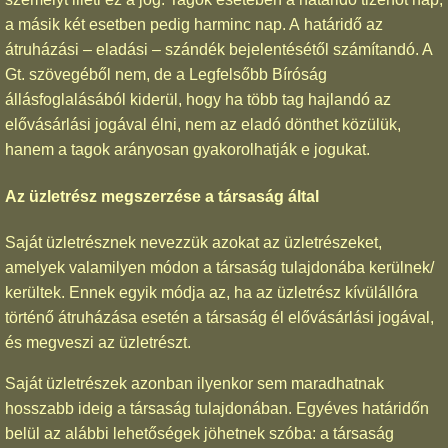
a másik két esetben pedig harminc nap. A határidő az
átruházási – eladási – szándék bejelentésétől számítandó. A
Gt. szövegéből nem, de a Legfelsőbb Bíróság
állásfoglalásából kiderül, hogy ha több tag hajlandó az
elővásárlási jogával élni, nem az eladó dönthet közülük,
hanem a tagok arányosan gyakorolhatják e jogukat.
Az üzletrész megszerzése a társaság által
Saját üzletrésznek nevezzük azokat az üzletrészeket,
amelyek valamilyen módon a társaság tulajdonába kerülnek/
kerültek. Ennek egyik módja az, ha az üzletrész kívülállóra
történő átruházása esetén a társaság él elővásárlási jogával,
és megveszi az üzletrészt.
Saját üzletrészek azonban ilyenkor sem maradhatnak
hosszabb ideig a társaság tulajdonában. Egyéves határidőn
belül az alábbi lehetőségek jöhetnek szóba: a társaság