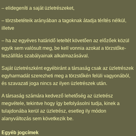
– elidegeníti a saját üzletrészeket,
– törzsbetéteik arányában a tagoknak átadja térítés nélkül,
illetve
– ha az egyéves határidő leteltét követően az előzőek közül
egyik sem valósult meg, be kell vonnia azokat a törzstőke-
leszállítás szabályainak alkalmazásával.
Saját üzletrészként egyébiránt a társaság csak az üzletrészek
egyharmadát szerezheti meg a törzstőkén felüli vagyonából,
és szavazati joga nincs az ilyen üzletrészek után.
A társaság számára kedvező lehetőség az üzletrész
megvétele, tekintve hogy így befolyásolni tudja, kinek a
tulajdonába kerül az üzletrész, esetleg ily módon
alanyváltozás sem következik be.
Egyéb jogcímek