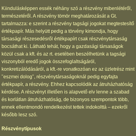
Kiindulásképpen essék néhány szó a részvény mibenlétéről,
természetéről. A részvény tömör meghatározását a Gt.
tartalmazza: e szerint a részvény tagsági jogokat megtestesítő
értékpapír. Más helyütt pedig a törvény kimondja, hogy
társasági részesedésről értékpapírt csak részvénytársaság
bocsáthat ki. Látható tehát, hogy a gazdasági társaságok
közül csak a kft. és az rt. esetében beszélhetünk a tagsági
viszonyból eredő jogok összefoglaltságáról,
konkretizálódásáról, a kft.-re vonatkozóan ez az üzletrész mint
"eszmei dolog", részvénytársaságoknál pedig egyfajta
értékpapír, a részvény. Ehhez kapcsolódik az átruházhatóság
kérdése. A részvényt illetően is alapvető elv lenne a szabad
és korlátlan átruházhatóság, de bizonyos szempontok több,
ennek ellentmondó rendelkezést tettek indokolttá – ezekről
később lesz szó.
Részvénytípusok