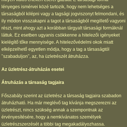
lényeges ismérvei közé tartozik, hogy nem lehetséges a
társaságból kilépni vagy a tagsági jogviszonyt felmondani, és
ily módon visszakapni a tagot a társaságból megillető vagyoni
részt, mint ahogy azt a korábban tárgyalt társasági formáknál
láttuk. Ez esetben ugyanis csökkenne a hitelezői igényeket
kielégítő tőke mennyisége. A hitelezővédelmi okok miatt
elképzelhető egyetlen módja, hogy a tag a társaságtól
"szabaduljon", az, ha üzletrészét átruházza.
Az üzletrész-átruházás esetei
Átruházás a társaság tagjaira
Főszabály szerint az üzletrész a társaság tagjaira szabadon
átruházható. Ha már meglévő tag kívánja megszerezni az
üzletrészt, nincs szükség annak a szempontnak az
érvényesítésére, hogy a nemkívánatos személyek
üzletrészszerzését a többi tag megakadályozhassa.