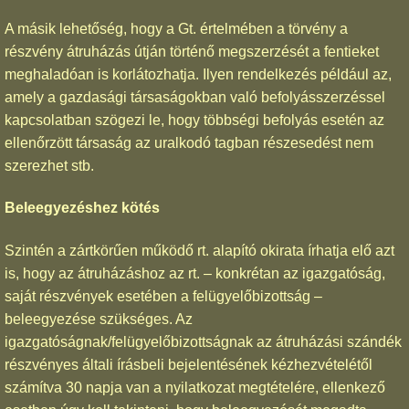
A másik lehetőség, hogy a Gt. értelmében a törvény a
részvény átruházás útján történő megszerzését a fentieket
meghaladóan is korlátozhatja. Ilyen rendelkezés például az,
amely a gazdasági társaságokban való befolyásszerzéssel
kapcsolatban szögezi le, hogy többségi befolyás esetén az
ellenőrzött társaság az uralkodó tagban részesedést nem
szerezhet stb.
Beleegyezéshez kötés
Szintén a zártkörűen működő rt. alapító okirata írhatja elő azt
is, hogy az átruházáshoz az rt. – konkrétan az igazgatóság,
saját részvények esetében a felügyelőbizottság –
beleegyezése szükséges. Az
igazgatóságnak/felügyelőbizottságnak az átruházási szándék
részvényes általi írásbeli bejelentésének kézhezvételétől
számítva 30 napja van a nyilatkozat megtételére, ellenkező