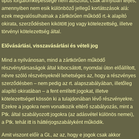
típus forgalomképessége nem abszolút, csak annyiban teljes,
amennyiben nem esik különböző jellegű korlátozások alá:
ezek megvalósulhatnak a zártkörűen működő rt.-k alapító
okirata, szerződésben kikötött jog vagy kötelezettség, illetve
törvényi kötelezettség által.
Elővásárlási, visszavásárlási és vételi jog
Mind a nyilvánosan, mind a zártkörűen működő
részvénytársaságok által kibocsátott, nyomdai úton előállított,
névre szóló részvényeknél lehetséges az, hogy a részvényes
szerződésben – nem pedig az rt. alapszabályában, illetőleg
alapító okiratában – a fent említett jogokat, illetve
kötelezettséget kössön ki a tulajdonában lévő részvényekre.
Ezekre a jogokra nem vonatkozik eltérő szabályozás, mint a
Ptk. által szabályozott jogokra (az adásvétel különös nemei),
a Ptk. tehát itt is háttérjogszabályként működik.
Amit viszont előír a Gt., az az, hogy e jogok csak akkor