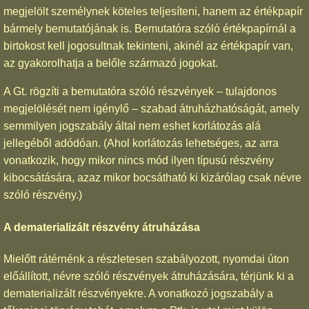
megjelölt személynek köteles teljesíteni, hanem az értékpapír
bármely bemutatójának is. Bemutatóra szóló értékpapírnál a
birtokost kell jogosultnak tekinteni, akinél az értékpapír van,
az gyakorolhatja a belőle származó jogokat.
A Gt. rögzíti a bemutatóra szóló részvények – tulajdonos
megjelölését nem igénylő – szabad átruházhatóságát, amely
semmilyen jogszabály által nem eshet korlátozás alá
jellegéből adódóan. (Ahol korlátozás lehetséges, az arra
vonatkozik, hogy mikor nincs mód ilyen típusú részvény
kibocsátására, azaz mikor bocsátható ki kizárólag csak névre
szóló részvény.)
A dematerializált részvény átruházása
Mielőtt rátérnénk a részletesen szabályozott, nyomdai úton
előállított, névre szóló részvények átruházására, térjünk ki a
dematerializált részvényekre. A vonatkozó jogszabály a