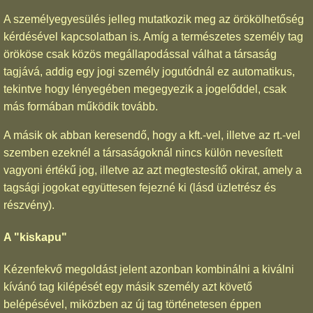
A személyegyesülés jelleg mutatkozik meg az örökölhetőség
kérdésével kapcsolatban is. Amíg a természetes személy tag
örököse csak közös megállapodással válhat a társaság
tagjává, addig egy jogi személy jogutódnál ez automatikus,
tekintve hogy lényegében megegyezik a jogelőddel, csak
más formában működik tovább.
A másik ok abban keresendő, hogy a kft.-vel, illetve az rt.-vel
szemben ezeknél a társaságoknál nincs külön nevesített
vagyoni értékű jog, illetve az azt megtestesítő okirat, amely a
tagsági jogokat együttesen fejezné ki (lásd üzletrész és
részvény).
A "kiskapu"
Kézenfekvő megoldást jelent azonban kombinálni a kiválni
kívánó tag kilépését egy másik személy azt követő
belépésével, miközben az új tag történetesen éppen