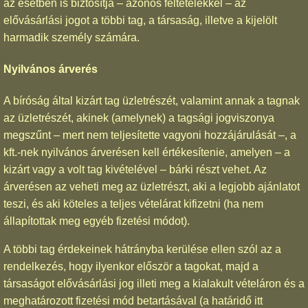
az esetben is biztosítja – azonos feltételekkel – az
elővásárlási jogot a többi tag, a társaság, illetve a kijelölt
harmadik személy számára.
Nyilvános árverés
A bíróság által kizárt tag üzletrészét, valamint annak a tagnak
az üzletrészét, akinek (amelynek) a tagsági jogviszonya
megszűnt – mert nem teljesítette vagyoni hozzájárulását –, a
kft.-nek nyilvános árverésen kell értékesítenie, amelyen – a
kizárt vagy a volt tag kivételével – bárki részt vehet. Az
árverésen az veheti meg az üzletrészt, aki a legjobb ajánlatot
teszi, és aki köteles a teljes vételárat kifizetni (ha nem
állapítottak meg egyéb fizetési módot).
A többi tag érdekeinek hátrányba kerülése ellen szól az a
rendelkezés, hogy ilyenkor először a tagokat, majd a
társaságot elővásárlási jog illeti meg a kialakult vételáron és a
meghatározott fizetési mód betartásával (a határidő itt