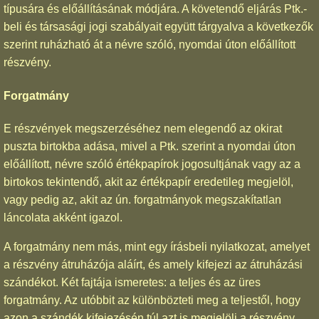
típusára és előállításának módjára. A követendő eljárás Ptk.-
beli és társasági jogi szabályait együtt tárgyalva a következők
szerint ruházható át a névre szóló, nyomdai úton előállított
részvény.
Forgatmány
E részvények megszerzéséhez nem elegendő az okirat
puszta birtokba adása, mivel a Ptk. szerint a nyomdai úton
előállított, névre szóló értékpapírok jogosultjának vagy az a
birtokos tekintendő, akit az értékpapír eredetileg megjelöl,
vagy pedig az, akit az ún. forgatmányok megszakítatlan
láncolata akként igazol.
A forgatmány nem más, mint egy írásbeli nyilatkozat, amelyet
a részvény átruházója aláírt, és amely kifejezi az átruházási
szándékot. Két fajtája ismeretes: a teljes és az üres
forgatmány. Az utóbbit az különbözteti meg a teljestől, hogy
azon a szándék kifejezésén túl azt is megjelöli a részvény