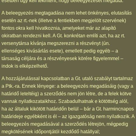
esetben úgy kell tekinteni, hogy beleegyezését megadta.
A beleegyezés megtagadása nem lehet önkényes, elutasítás
esetén az rt.-nek (illetve a fentiekben megjelölt szervének)
fontos okra kell hivatkoznia, amelyeket már az alapító
okiratban rendezni kell. A Gt. konkrétan említi azt, ha az rt.
versenytársa kívánja megszerezni a részvényt (ún.
ellenséges kivásárlás esete), emellett pedig egyéb – a
társaság céljára és a részvényesek körére figyelemmel –
indok is elképzelhető.
A hozzájárulással kapcsolatban a Gt. utaló szabályt tartalmaz
a Ptk.-ra. Ennek lényege: a beleegyezés megadásáig (vagy a
határidő leteltéig) a szerződés nem jön létre, de a felek kötve
vannak nyilatkozataikhoz. Szabadulhatnak e kötöttség alól,
ha az általuk kikötött határidőn belül – bár a Gt. harmincnapos
határideje egyébként is él – az igazgatóság nem nyilatkozik. A
beleegyezés megadásával a szerződés létrejön, mégpedig
megkötésének időpontjától kezdődő hatállyal;