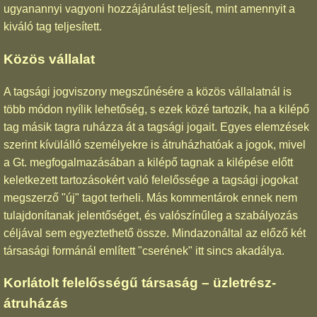
ugyanannyi vagyoni hozzájárulást teljesít, mint amennyit a
kiváló tag teljesített.
Közös vállalat
A tagsági jogviszony megszűnésére a közös vállalatnál is
több módon nyílik lehetőség, s ezek közé tartozik, ha a kilépő
tag másik tagra ruházza át a tagsági jogait. Egyes elemzések
szerint kívülálló személyekre is átruházhatóak a jogok, mivel
a Gt. megfogalmazásában a kilépő tagnak a kilépése előtt
keletkezett tartozásokért való felelőssége a tagsági jogokat
megszerző "új" tagot terheli. Más kommentárok ennek nem
tulajdonítanak jelentőséget, és valószínűleg a szabályozás
céljával sem egyeztethető össze. Mindazonáltal az előző két
társasági formánál említett "cserének" itt sincs akadálya.
Korlátolt felelősségű társaság – üzletrész-
átruházás