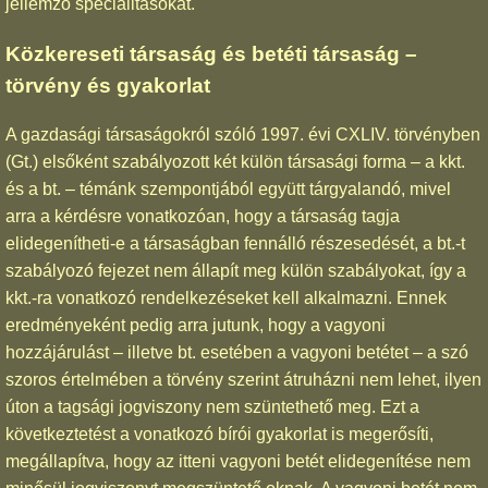
jellemző specialitásokat.
Közkereseti társaság és betéti társaság –
törvény és gyakorlat
A gazdasági társaságokról szóló 1997. évi CXLIV. törvényben
(Gt.) elsőként szabályozott két külön társasági forma – a kkt.
és a bt. – témánk szempontjából együtt tárgyalandó, mivel
arra a kérdésre vonatkozóan, hogy a társaság tagja
elidegenítheti-e a társaságban fennálló részesedését, a bt.-t
szabályozó fejezet nem állapít meg külön szabályokat, így a
kkt.-ra vonatkozó rendelkezéseket kell alkalmazni. Ennek
eredményeként pedig arra jutunk, hogy a vagyoni
hozzájárulást – illetve bt. esetében a vagyoni betétet – a szó
szoros értelmében a törvény szerint átruházni nem lehet, ilyen
úton a tagsági jogviszony nem szüntethető meg. Ezt a
következtetést a vonatkozó bírói gyakorlat is megerősíti,
megállapítva, hogy az itteni vagyoni betét elidegenítése nem