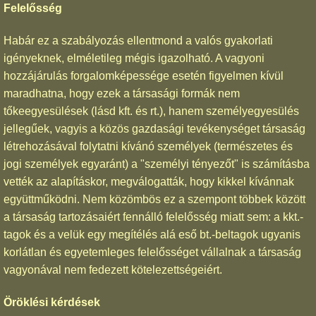
Felelősség
Habár ez a szabályozás ellentmond a valós gyakorlati
igényeknek, elméletileg mégis igazolható. A vagyoni
hozzájárulás forgalomképessége esetén figyelmen kívül
maradhatna, hogy ezek a társasági formák nem
tőkeegyesülések (lásd kft. és rt.), hanem személyegyesülés
jellegűek, vagyis a közös gazdasági tevékenységet társaság
létrehozásával folytatni kívánó személyek (természetes és
jogi személyek egyaránt) a "személyi tényezőt" is számításba
vették az alapításkor, megválogatták, hogy kikkel kívánnak
együttműködni. Nem közömbös ez a szempont többek között
a társaság tartozásaiért fennálló felelősség miatt sem: a kkt.-
tagok és a velük egy megítélés alá eső bt.-beltagok ugyanis
korlátlan és egyetemleges felelősséget vállalnak a társaság
vagyonával nem fedezett kötelezettségeiért.
Öröklési kérdések