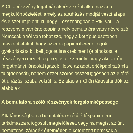
A Gt. a részvény fogalmának részeként alkalmazza a
megkülönböztetést, amely az átruházás módját veszi alapul,
és e szerint jelenti ki, hogy – összhangban a Ptk.-val – a
részvény olyan értékpapír, amely bemutatóra vagy névre szól.
Nemcsak arról van tehát szó, hogy a két típus esetében
másként alakul, hogy az értékpapírból eredő jogok
gyakorlására kit kell jogosultnak tekinteni (a birtokost; a
részvényen eredetileg megjelölt személyt; vagy akit az ún.
forgatmányi láncolat igazol; illetve az adott értékpapírszámla
tulajdonosát), hanem ezzel szoros összefüggésben az eltérő
átruházási szabályokról is. Ez alapján külön tárgyalandók az
alábbiak.
A bemutatóra szóló részvények forgalomképessége
Általánosságban a bemutatóra szóló értékpapír nem
tartalmazza a jogosult megjelölését, vagy ha mégis, az ún.
bemutatási záradék értelmében a kötelezett nemcsak a