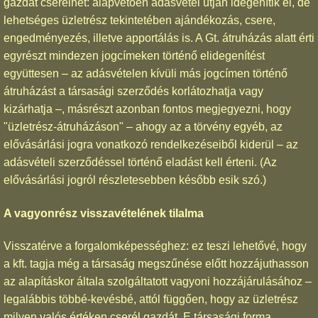
gazdát cserélhet: alapvetően adásvétel útján idegenítik el, de
lehetséges üzletrész tekintetében ajándékozás, csere,
engedményezés, illetve apportálás is. A Gt. átruházás alatt érti
egyrészt mindezen jogcímeken történő elidegenítést
együttesen – az adásvételen kívüli más jogcímen történő
átruházást a társasági szerződés korlátozhatja vagy
kizárhatja –, másrészt azonban fontos megjegyezni, hogy
"üzletrész-átruházáson" – ahogy az a törvény egyéb, az
elővásárlási jogra vonatkozó rendelkezéseiből kiderül – az
adásvételi szerződéssel történő eladást kell érteni. (Az
elővásárlási jogról részletesebben később esik szó.)
A vagyonrész visszavételének tilalma
Visszatérve a forgalomképességhez: ez teszi lehetővé, hogy
a kft. tagja még a társaság megszűnése előtt hozzájuthasson
az alapításkor általa szolgáltatott vagyoni hozzájárulásához –
legalábbis többé-kevésbé, attól függően, hogy az üzletrész
milyen valós értéken cserél gazdát. E társasági forma