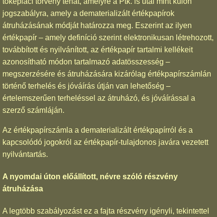
tőkepiaci törvény tehát, amelyre a Ptk. is utal mint külön
jogszabályra, amely a dematerializált értékpapírok
átruházásának módját határozza meg. Eszerint az ilyen
értékpapír – amely definíció szerint elektronikusan létrehozott,
továbbított és nyilvánított, az értékpapír tartalmi kellékeit
azonosítható módon tartalmazó adatösszesség –
megszerzésére és átruházására kizárólag értékpapírszámlán
történő terhelés és jóváírás útján van lehetőség –
értelemszerűen terheléssel az átruházó, és jóváírással a
szerző számláján.
Az értékpapírszámla a dematerializált értékpapírról és a
kapcsolódó jogokról az értékpapír-tulajdonos javára vezetett
nyilvántartás.
A nyomdai úton előállított, névre szóló részvény
átruházása
A legtöbb szabályozást ez a fajta részvény igényli, tekintettel