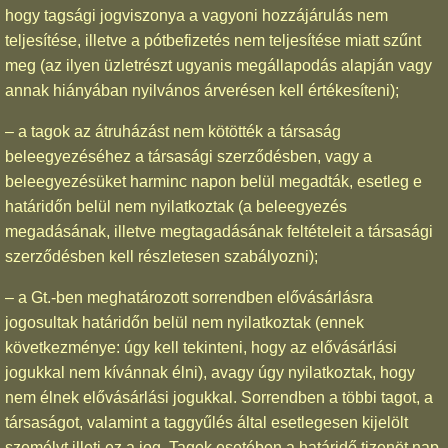
hogy tagsági jogviszonya a vagyoni hozzájárulás nem
teljesítése, illetve a pótbefizetés nem teljesítése miatt szűnt
meg (az ilyen üzletrészt ugyanis megállapodás alapján vagy
annak hiányában nyilvános árverésen kell értékesíteni);
– a tagok az átruházást nem kötötték a társaság
beleegyezéséhez a társasági szerződésben, vagy a
beleegyezésüket harminc napon belül megadták, esetleg e
határidőn belül nem nyilatkoztak (a beleegyezés
megadásának, illetve megtagadásának feltételeit a társasági
szerződésben kell részletesen szabályozni);
– a Gt.-ben meghatározott sorrendben elővásárlásra
jogosultak határidőn belül nem nyilatkoztak (ennek
következménye: úgy kell tekinteni, hogy az elővásárlási
jogukkal nem kívánnak élni), avagy úgy nyilatkoztak, hogy
nem élnek elővásárlási jogukkal. Sorrendben a többi tagot, a
társaságot, valamint a taggyűlés által esetlegesen kijelölt
személyt illeti ez a jog. Tagok esetében a határidő tizenöt nap,