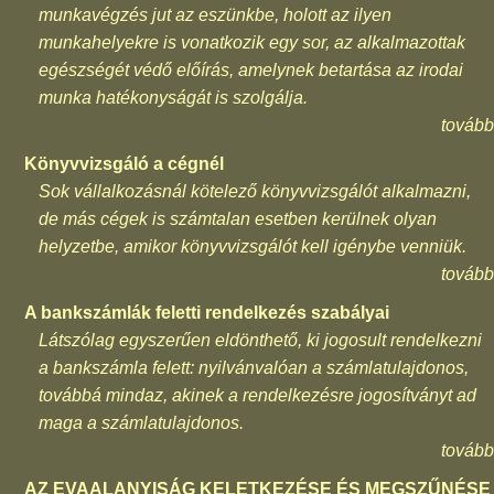
munkavégzés jut az eszünkbe, holott az ilyen
munkahelyekre is vonatkozik egy sor, az alkalmazottak
egészségét védő előírás, amelynek betartása az irodai
munka hatékonyságát is szolgálja.
tovább
Könyvvizsgáló a cégnél
Sok vállalkozásnál kötelező könyvvizsgálót alkalmazni,
de más cégek is számtalan esetben kerülnek olyan
helyzetbe, amikor könyvvizsgálót kell igénybe venniük.
tovább
A bankszámlák feletti rendelkezés szabályai
Látszólag egyszerűen eldönthető, ki jogosult rendelkezni
a bankszámla felett: nyilvánvalóan a számlatulajdonos,
továbbá mindaz, akinek a rendelkezésre jogosítványt ad
maga a számlatulajdonos.
tovább
AZ EVAALANYISÁG KELETKEZÉSE ÉS MEGSZŰNÉSE