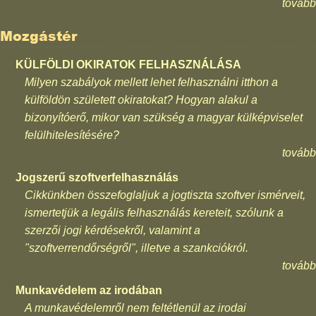
tovább
Mozgástér
KÜLFÖLDI OKIRATOK FELHASZNÁLÁSA
Milyen szabályok mellett lehet felhasználni itthon a
külföldön született okiratokat? Hogyan alakul a
bizonyítóerő, mikor van szükség a magyar külképviselet
felülhitelesítésére?
tovább
Jogszerű szoftverfelhasználás
Cikkünkben összefoglaljuk a jogtiszta szoftver ismérveit,
ismertetjük a legális felhasználás kereteit, szólunk a
szerzői jogi kérdésekről, valamint a
"szoftverrendőrségről", illetve a szankciókról.
tovább
Munkavédelem az irodában
A munkavédelemről nem feltétlenül az irodai