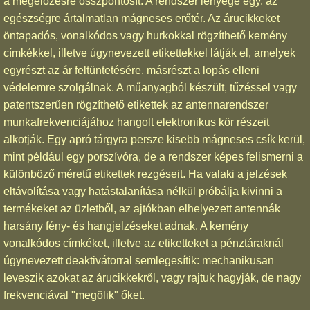
a megelőzésre összpontosít. A rendszer lényege egy, az
egészségre ártalmatlan mágneses erőtér. Az árucikkeket
öntapadós, vonalkódos vagy hurkokkal rögzíthető kemény
címkékkel, illetve úgynevezett etikettekkel látják el, amelyek
egyrészt az ár feltüntetésére, másrészt a lopás elleni
védelemre szolgálnak. A műanyagból készült, tűzéssel vagy
patentszerűen rögzíthető etikettek az antennarendszer
munkafrekvenciájához hangolt elektronikus kör részeit
alkotják. Egy apró tárgyra persze kisebb mágneses csík kerül,
mint például egy porszívóra, de a rendszer képes felismerni a
különböző méretű etikettek rezgéseit. Ha valaki a jelzések
eltávolítása vagy hatástalanítása nélkül próbálja kivinni a
termékeket az üzletből, az ajtókban elhelyezett antennák
harsány fény- és hangjelzéseket adnak. A kemény
vonalkódos címkéket, illetve az etiketteket a pénztáraknál
úgynevezett deaktivátorral semlegesítik: mechanikusan
leveszik azokat az árucikkekről, vagy rajtuk hagyják, de nagy
frekvenciával "megölik" őket.