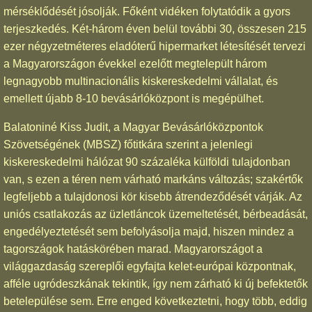
mérséklődését jósolják. Főként vidéken folytatódik a gyors
terjeszkedés. Két-három éven belül további 30, összesen 215
ezer négyzetméteres eladóterű hipermarket létesítését tervezi
a Magyarországon évekkel ezelőtt megtelepült három
legnagyobb multinacionális kiskereskedelmi vállalat, és
emellett újabb 8-10 bevásárlóközpont is megépülhet.
Balatoniné Kiss Judit, a Magyar Bevásárlóközpontok
Szövetségének (MBSZ) főtitkára szerint a jelenlegi
kiskereskedelmi hálózat 90 százaléka külföldi tulajdonban
van, s ezen a téren nem várható markáns változás; szakértők
legfeljebb a tulajdonosi kör kisebb átrendeződését várják. Az
uniós csatlakozás az üzletláncok üzemeltetését, bérbeadását,
engedélyeztetését sem befolyásolja majd, hiszen mindez a
tagországok hatáskörében marad. Magyarországot a
világgazdaság szereplői egyfajta kelet-európai központnak,
afféle ugródeszkának tekintik, így nem zárható ki új befektetők
betelepülése sem. Erre enged következtetni, hogy több, eddig