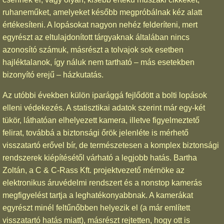
ruhaneműket, amelyeket később megpróbálnak kéz alatt
értékesíteni. A lopásokat nagyon nehéz felderíteni, mert
egyrészt az eltulajdonított tárgyaknak általában nincs
azonosító számuk, másrészt a tolvajok sok esetben
hajléktalanok, így náluk nem tartható – más esetekben
bizonyító erejű – házkutatás.
Az utóbbi években külön iparággá fejlődött a bolti lopások
elleni védekezés. A statisztikai adatok szerint már egy-két
tükör, láthatóan elhelyezett kamera, illetve figyelmeztető
felirat, továbbá a biztonsági őrök jelenléte is mérhető
visszatartó erővel bír, de természetesen a komplex biztonsági
rendszerek kiépítésétől várható a legjobb hatás. Bartha
Zoltán, a C & C-Rass Kft. projektvezető mérnöke az
elektronikus áruvédelmi rendszert és a nonstop kamerás
megfigyelést tartja a leghatékonyabbnak. A kamerákat
egyrészt minél feltűnőbben helyezik el (a már említett
visszatartó hatás miatt), másrészt rejtetten, hogy ott is