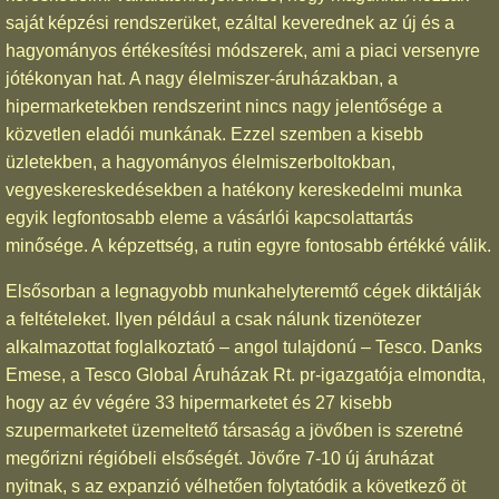
saját képzési rendszerüket, ezáltal keverednek az új és a
hagyományos értékesítési módszerek, ami a piaci versenyre
jótékonyan hat. A nagy élelmiszer-áruházakban, a
hipermarketekben rendszerint nincs nagy jelentősége a
közvetlen eladói munkának. Ezzel szemben a kisebb
üzletekben, a hagyományos élelmiszerboltokban,
vegyeskereskedésekben a hatékony kereskedelmi munka
egyik legfontosabb eleme a vásárlói kapcsolattartás
minősége. A képzettség, a rutin egyre fontosabb értékké válik.
Elsősorban a legnagyobb munkahelyteremtő cégek diktálják
a feltételeket. Ilyen például a csak nálunk tizenötezer
alkalmazottat foglalkoztató – angol tulajdonú – Tesco. Danks
Emese, a Tesco Global Áruházak Rt. pr-igazgatója elmondta,
hogy az év végére 33 hipermarketet és 27 kisebb
szupermarketet üzemeltető társaság a jövőben is szeretné
megőrizni régióbeli elsőségét. Jövőre 7-10 új áruházat
nyitnak, s az expanzió vélhetően folytatódik a következő öt