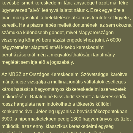
kevésbé ismert kereskedelmi lánc anyacége hozott már létre
úgynevezett "alvó" leányvállalatot nálunk. Ezek egyelőre a
piaci mozgásokat, a befektetésre alkalmas területeket figyelik,
keresik. Ha a piacra lépés mellett döntenének, az sem okozna
számukra különösebb gondot, mivel Magyarországon
viszonylag könnyű beruházási engedélyhez jutni. A 6000
négyzetméter alapterületnél kisebb kereskedelmi
beruházásoknál még a megvalósíthatósági tanulmány
meglétét sem írja elő a jogszabály.
Az MBSZ az Országos Kereskedelmi Szövetséggel karöltve
már jó ideje vizsgálja a multinacionális vállalatok esetleges
káros hatását a hagyományos kiskereskedelmi szervezetek
működésére. Balatoniné Kiss Judit szerint: a kiskereskedők
rossz hangulata nem indokolható a tőkeerős külföldi
konkurenciával. Jelenleg ugyanis a bevásárlóközpontokban
3900, a hipermarketekben pedig 1300 hagyományos kis üzlet
működik, azaz ennyi klasszikus kereskedelmi egység