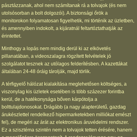
pásztázzanak, ahol nem számítanak rá a tolvajok (és nem
utolsósorban a bolt dolgozói). A biztonsági őrök a
monitorokon folyamatosan figyelhetik, mi történik az üzletben,
és amennyiben indokolt, a kijáratnál feltartóztathatják az
érintettet.
Minthogy a lopás nem mindig derül ki az elkövetés
pillanatában, a videoszalagra rögzített felvételek jó
szolgálatot tesznek az utólagos felderítésben. A kazettákat
általában 24-48 óráig tárolják, majd törlik.
A térfigyelő hálózat kialakítása meglehetősen költséges, a
viszonylag kis üzletek esetében is több százezer forintba
kerül, de a hatékonysága bőven kárpótolja a
bolttulajdonosokat. Drágább (a nagy alapterületű, gazdag
árukészlettel rendelkező hipermarketekben milliókat emészt
fel), de megéri az árát az elektronikus áruvédelmi rendszer.
Ez a szisztéma szintén nem a tolvajok tetten érésére, hanem