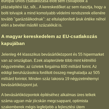
európai uniós csatlakozása előtt sem csillapodik a
plázaépítési láz, sőt... A kereskedőket az sem riasztja, hogy a
bolti tolvajok a mind komolyabb védelmi rendszerek ellenére
tovább "garázdálkodnak": az eltulajdonított áruk értéke néhol
eléri a bevétel másfél százalékát is.
A magyar kereskedelem az EU-csatlakozás
kapujában
Jelenleg 44 klasszikus bevásárlóközpont és 55 hipermarket
van az országban. Ezek alapterülete több mint kétmillió
négyzetméter, az üzletek forgalma 600 milliárd forint. Az
eddigi beruházásokra fordított összeg meghaladja az 505
milliárd forintot. Minden száz lakosra 19 négyzetméternyi
bevásárlóközpont jut.
A bevásárlóközpontok építéséhez alkalmas üres telkek
száma ugyan már jócskán megcsappant, optimista
szakemberek mégis legfeljebb a fejlesztési ütem