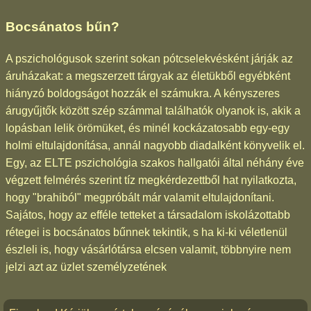
Bocsánatos bűn?
A pszichológusok szerint sokan pótcselekvésként járják az
áruházakat: a megszerzett tárgyak az életükből egyébként
hiányzó boldogságot hozzák el számukra. A kényszeres
árugyűjtők között szép számmal találhatók olyanok is, akik a
lopásban lelik örömüket, és minél kockázatosabb egy-egy
holmi eltulajdonítása, annál nagyobb diadalként könyvelik el.
Egy, az ELTE pszichológia szakos hallgatói által néhány éve
végzett felmérés szerint tíz megkérdezettből hat nyilatkozta,
hogy "brahiból" megpróbált már valamit eltulajdonítani.
Sajátos, hogy az efféle tetteket a társadalom iskolázottabb
rétegei is bocsánatos bűnnek tekintik, s ha ki-ki véletlenül
észleli is, hogy vásárlótársa elcsen valamit, többnyire nem
jelzi azt az üzlet személyzetének