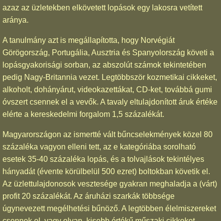
azaz az üzletekben elkövetett lopások egy lakosra vetített
aránya.
A tanulmány azt is megállapította, hogy Norvégiát
Görögország, Portugália, Ausztria és Spanyolország követi a
lopásgyakorisági sorban, az abszolút számok tekintetében
pedig Nagy-Britannia vezet. Legtöbbször kozmetikai cikkeket,
alkoholt, dohányárut, videokazettákat, CD-ket, továbbá gumi
óvszert csennek el a vevők. A tavaly eltulajdonított áruk értéke
elérte a kereskedelmi forgalom 1,5 százalékát.
Magyarországon az ismertté vált bűncselekmények közel 80
százaléka vagyon elleni tett, az e kategóriába sorolható
esetek 35-40 százaléka lopás, és a tolvajlások tekintélyes
hányadát (évente körülbelül 500 ezret) boltokban követik el.
Az üzlettulajdonosok vesztesége gyakran meghaladja a (várt)
profit 20 százalékát. Az áruházi szarkák többsége
úgynevezett megélhetési bűnöző. A legtöbben élelmiszereket
csennek el, vagy olyan, kisebb értékű műszaki cikkeket,