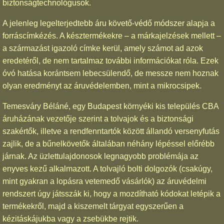
biztonságtechnológusok.
A jelenleg legelterjedtebb áru követő-védő módszer alapja a
forráscímkézés. A késztermékekre – a márkajelzések mellett –
a származást igazoló címke kerül, amely számot ad azok
eredetéről, de nem tartalmaz további információkat róla. Ezek
óvó hatása korántsem lebecsülendő, de messze nem hoznak
olyan eredményt az áruvédelemben, mint a mikrocsipek.
Temesváry Béláné, egy Budapest környéki kis település CBA
áruházának vezetője szerint a tolvajok és a biztonsági
szakértők, illetve a rendfenntartók között állandó versenyfutás
zajlik, de a bűnelkövetők általában néhány lépéssel előrébb
járnak. Az üzlettulajdonosok legnagyobb problémája az
enyves kezű alkalmazott. A tolvajló bolti dolgozók (csakúgy,
mint gyakran a lopásra vetemedő vásárlók) az áruvédelmi
rendszert úgy játsszák ki, hogy a mozdítható kódokat letépik a
termékekről, majd a kiszemelt tárgyat egyszerűen a
kézitáskájukba vagy a zsebükbe rejtik.