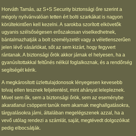
Horváth Tamás, az S+S Security biztonsági őre szerint a
mégoly nyilvánvalóan tetten ért bolti szarkákat is nagyon
körültekintően kell kezelni. A sarokba szorított elkövetők
ugyanis szélsőségesen erőszakosan viselkedhetnek,
bántalmazhatják a bolt személyzetét vagy a véletlenszerűen
jelen lévő vásárlókat, sőt az sem kizárt, hogy fegyvert
rántanak. A biztonsági őrök akkor járnak el helyesen, ha a
gyanúsítottakkal feltűnés nélkül foglalkoznak, és a rendőrség
segítségét kérik.
A megkárosított üzlettulajdonosok lényegesen kevesebb
tolvaj ellen tesznek feljelentést, mint ahányat lelepleznek.
Mivel sem ők, sem a biztonsági őrök, sem az eseménybe
akaratlanul csöppent tanúk nem akarnak meghallgatásokra,
tárgyalásokra járni, általában megelégszenek azzal, ha a
vevő utólag rendezi a számlát, saját, megtévedt dolgozóikat
pedig elbocsátják.