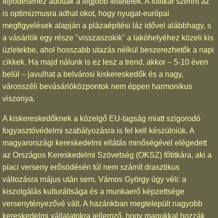
fejlődéséhez adottak a legjobb feltételek. A főtitkár szerint az
is optimizmusra adhat okot, hogy nyugat-európai
megfigyelések alapján a plázaépítési láz idővel alábbhagy, s
a vásárlók egy része "visszaszokik" a lakóhelyéhez közeli kis
üzletekbe, ahol hosszabb utazás nélkül beszerezhetők a napi
cikkek. Ha majd nálunk is ez lesz a trend, akkor – 5-10 éven
belül – javulhat a belvárosi kiskereskedők és a nagy,
városszéli bevásárlóközpontok nem éppen harmonikus
viszonya.
A kiskereskedőknek a közelgő EU-tagság miatt szigorodó
fogyasztóvédelmi szabályozásra is fel kell készülniük. A
magyarországi kereskedelmi ellátás minőségével elégedett
az Országos Kereskedelmi Szövetség (OKSZ) főtitkára, aki a
piaci verseny erősödésén túl nem számít drasztikus
változásra május után sem. Vámos György úgy véli: a
kiszolgálás kulturáltsága és a munkaerő képzettsége
versenytényezővé vált. A hazánkban megtelepült nagyobb
kereskedelmi vállalatokra jellemző, hogy magukkal hozzák