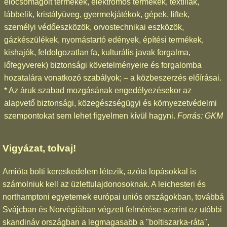
előcsomagolt termékek, elektromos termékek, textíliák,
lábbelik, kristályüveg, gyermekjátékok, gépek, liftek,
személyi védőeszközök, orvostechnikai eszközök,
gázkészülékek, nyomástartó edények, építési termékek,
kishajók, feldolgozatlan fa, kulturális javak forgalma,
lőfegyverek) biztonsági követelményeire és forgalomba
hozatalára vonatkozó szabályok; – a közbeszerzés előírásai.
* Az áruk szabad mozgásának engedélyezésekor az
alapvető biztonsági, közegészségügyi és környezetvédelmi
szempontokat sem lehet figyelmen kívül hagyni.
Forrás: GKM
Vigyázat, tolvaj!
Amióta bolti kereskedelem létezik, azóta lopásokkal is
számolniuk kell az üzlettulajdonosoknak. A leichesteri és
northamptoni egyetemek európai uniós országokban, továbbá
Svájcban és Norvégiában végzett felmérése szerint ez utóbbi
skandináv országban a legmagasabb a "boltiszarka-ráta",