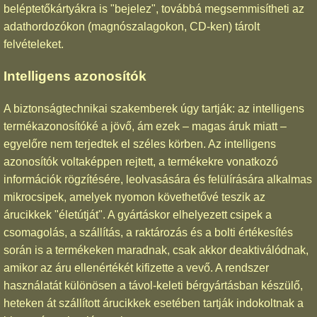
beléptetőkártyákra is "bejelez", továbbá megsemmisítheti az
adathordozókon (magnószalagokon, CD-ken) tárolt
felvételeket.
Intelligens azonosítók
A biztonságtechnikai szakemberek úgy tartják: az intelligens
termékazonosítóké a jövő, ám ezek – magas áruk miatt –
egyelőre nem terjedtek el széles körben. Az intelligens
azonosítók voltaképpen rejtett, a termékekre vonatkozó
információk rögzítésére, leolvasására és felülírására alkalmas
mikrocsipek, amelyek nyomon követhetővé teszik az
árucikkek "életútját". A gyártáskor elhelyezett csipek a
csomagolás, a szállítás, a raktározás és a bolti értékesítés
során is a termékeken maradnak, csak akkor deaktiválódnak,
amikor az áru ellenértékét kifizette a vevő. A rendszer
használatát különösen a távol-keleti bérgyártásban készülő,
heteken át szállított árucikkek esetében tartják indokoltnak a