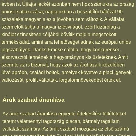
évben is. Újfajta leckét azonban nem hoz számukra az ország
uniós csatlakozása; napjainkban a beszállítói hálózat 90
százaléka magyar, s ez a jövőben sem változik. A vállalat
szem előtt tartja a magyar ízlésvilágot, ezért kizárólag a
kínálat színesítése céljából bővítik majd a megszokott
termékskálát, amint arra lehetőséget adnak az európai uniós
jogszabályok. Danks Emese cáfolja, hogy konkurensei,
elsorvasztói lennének a hagyományos kis üzleteknek. Amit
szerinte az is bizonyít, hogy azok az áruházaik közelében
lévő apróbb, családi boltok, amelyek követve a piaci igények
változását, profilt váltottak, forgalomnövekedést értek el.
Áruk szabad áramlása
Az áruk szabad áramlása egyenlő értékesítési feltételeket
teremt valamennyi tagország piacán, bármely tagállam
vállalata számára. Az áruk szabad mozgása az első számú