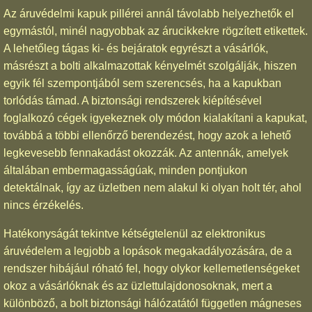
Az áruvédelmi kapuk pillérei annál távolabb helyezhetők el
egymástól, minél nagyobbak az árucikkekre rögzített etikettek.
A lehetőleg tágas ki- és bejáratok egyrészt a vásárlók,
másrészt a bolti alkalmazottak kényelmét szolgálják, hiszen
egyik fél szempontjából sem szerencsés, ha a kapukban
torlódás támad. A biztonsági rendszerek kiépítésével
foglalkozó cégek igyekeznek oly módon kialakítani a kapukat,
továbbá a többi ellenőrző berendezést, hogy azok a lehető
legkevesebb fennakadást okozzák. Az antennák, amelyek
általában embermagasságúak, minden pontjukon
detektálnak, így az üzletben nem alakul ki olyan holt tér, ahol
nincs érzékelés.
Hatékonyságát tekintve kétségtelenül az elektronikus
áruvédelem a legjobb a lopások megakadályozására, de a
rendszer hibájául róható fel, hogy olykor kellemetlenségeket
okoz a vásárlóknak és az üzlettulajdonosoknak, mert a
különböző, a bolt biztonsági hálózatától független mágneses