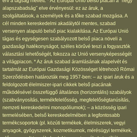
érv a tagság mellett. * Az Európai Unió belső piacán a "négy
alapszabadság" elve érvényesül: ez az áruk, a
szolgáltatások, a személyek és a tőke szabad mozgása. A
cél minden kereskedelmi akadálytól mentes, szabad
versenyen alapuló belső piac kialakítása. Az Európai Unió
tágas és egységesen szabályozott belső piaca növeli a
gazdasági hatékonyságot, széles körűvé teszi a fogyasztók
választási lehetőségét, fokozza az Unió versenyképességét
a világpiacon. * Az áruk szabad áramlásának alapelvét és
tartalmát az Európai Gazdasági Közösséget létrehozó Római
Szerződésben határozták meg 1957-ben: – az ipari áruk és a
feldolgozott élelmiszer-ipari cikkek belső piacának
működésével összefüggő általános (horizontális) szabályok
(szabványosítás, termékfelelősség, megfelelőségtanúsítás,
nemzeti kereskedelmi monopóliumok); – a közösség ipari
termelésében, belső kereskedelmében a legfontosabb
termékcsoportok (pl. közúti termékek, élelmiszerek, vegyi
anyagok, gyógyszerek, kozmetikumok, mérésügyi termékek,