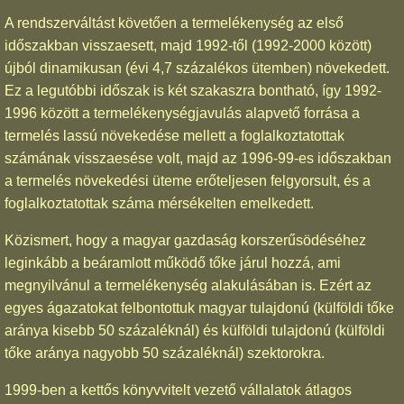
A rendszerváltást követően a termelékenység az első
időszakban visszaesett, majd 1992-től (1992-2000 között)
újból dinamikusan (évi 4,7 százalékos ütemben) növekedett.
Ez a legutóbbi időszak is két szakaszra bontható, így 1992-
1996 között a termelékenységjavulás alapvető forrása a
termelés lassú növekedése mellett a foglalkoztatottak
számának visszaesése volt, majd az 1996-99-es időszakban
a termelés növekedési üteme erőteljesen felgyorsult, és a
foglalkoztatottak száma mérsékelten emelkedett.
Közismert, hogy a magyar gazdaság korszerűsödéséhez
leginkább a beáramlott működő tőke járul hozzá, ami
megnyilvánul a termelékenység alakulásában is. Ezért az
egyes ágazatokat felbontottuk magyar tulajdonú (külföldi tőke
aránya kisebb 50 százaléknál) és külföldi tulajdonú (külföldi
tőke aránya nagyobb 50 százaléknál) szektorokra.
1999-ben a kettős könyvvitelt vezető vállalatok átlagos