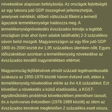
növekedése alaposan befolyásolja. Az országok fejlettségét
az egy lakosra jutó GDP összegével jellemezhetjük,
amelynek mértékét, időbeli változását főként a termelő
ágazatok termelékenysége határozza meg. A
termelékenységnövekedés évszázados trendje a legtöbb
országban (már ahol ilyen adatok találhatók) 2-3 százalékos
sávon belül mozgott. Magyarországon az egy főre jutó GDP
1900 és 2000 között évi 1,95 százalékos ütemben nőtt. Egyes
időszakokban azonban a termelékenység növekedése az
évszázados trendtől nagymértékben eltérhet.
Magyarország fejlődésének elmúlt századi legdinamikusabb
szakasza az 1950-1978 közötti három évtized volt, ekkor a
termelékenység növekedése elérte az évi 4,6 százalékot. Ezt
követően a növekedés a külső eladósodás, a KGST-
együttműködés problémái következtében jelentősen lassult,
és a nyolcvanas évtizedben (1978-1989 között) az ütem az
évszázados trendnek megfelelően 2 százalékra esett vissza.