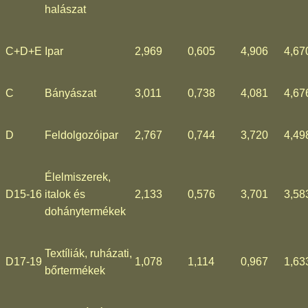
halászat
C+D+E
Ipar
2,969
0,605
4,906
4,67
C
Bányászat
3,011
0,738
4,081
4,67
D
Feldolgozóipar
2,767
0,744
3,720
4,49
Élelmiszerek,
D15-16
italok és
2,133
0,576
3,701
3,58
dohánytermékek
Textíliák, ruházati,
D17-19
1,078
1,114
0,967
1,63
bőrtermékek