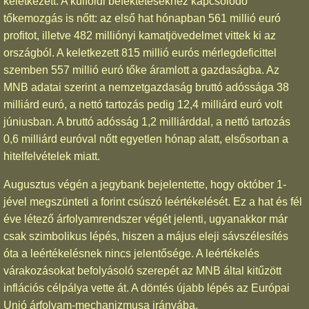
keletkezett. A külföldi befektetésekhez kapcsolódó
tőkemozgás is nőtt: az első hat hónapban 561 millió euró
profitot, illetve 482 milliónyi kamatjövedelmet vittek ki az
országból. A keletkezett 815 millió eurós mérlegdeficittel
szemben 557 millió euró tőke áramlott a gazdaságba. Az
MNB adatai szerint a nemzetgazdaság bruttó adóssága 38
milliárd euró, a nettó tartozás pedig 12,4 milliárd euró volt
júniusban. A bruttó adósság 1,2 milliárddal, a nettó tartozás
0,6 milliárd euróval nőtt egyetlen hónap alatt, elsősorban a
hitelfelvételek miatt.
Augusztus végén a jegybank bejelentette, hogy október 1-
jével megszünteti a forint csúszó leértékelését. Ez a hat és fél
éve létező árfolyamrendszer végét jelenti, ugyanakkor már
csak szimbolikus lépés, hiszen a május eleji sávszélesítés
óta a leértékelésnek nincs jelentősége. A leértékelés
várakozásokat befolyásoló szerepét az MNB által kitűzött
inflációs célpálya vette át. A döntés újabb lépés az Európai
Unió árfolyam-mechanizmusa irányába.