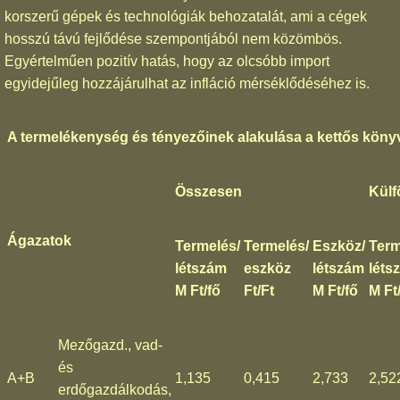
korszerű gépek és technológiák behozatalát, ami a cégek
hosszú távú fejlődése szempontjából nem közömbös.
Egyértelműen pozitív hatás, hogy az olcsóbb import
egyidejűleg hozzájárulhat az infláció mérséklődéséhez is.
A termelékenység és tényezőinek alakulása a kettős könyv
Összesen
Külf
Ágazatok
Termelés/
Termelés/
Eszköz/
Term
létszám
eszköz
létszám
léts
M Ft/fő
Ft/Ft
M Ft/fő
M Ft
Mezőgazd., vad-
és
A+B
1,135
0,415
2,733
2,52
erdőgazdálkodás,