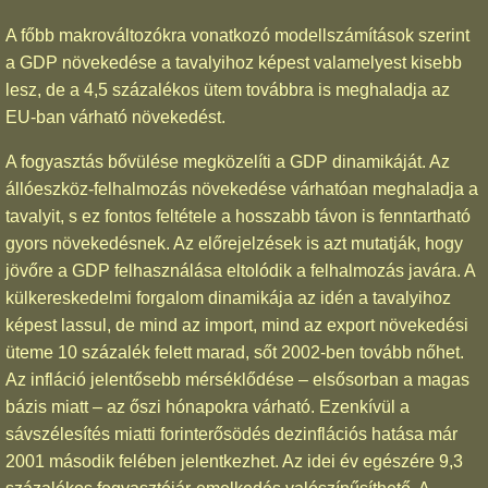
A főbb makrováltozókra vonatkozó modellszámítások szerint
a GDP növekedése a tavalyihoz képest valamelyest kisebb
lesz, de a 4,5 százalékos ütem továbbra is meghaladja az
EU-ban várható növekedést.
A fogyasztás bővülése megközelíti a GDP dinamikáját. Az
állóeszköz-felhalmozás növekedése várhatóan meghaladja a
tavalyit, s ez fontos feltétele a hosszabb távon is fenntartható
gyors növekedésnek. Az előrejelzések is azt mutatják, hogy
jövőre a GDP felhasználása eltolódik a felhalmozás javára. A
külkereskedelmi forgalom dinamikája az idén a tavalyihoz
képest lassul, de mind az import, mind az export növekedési
üteme 10 százalék felett marad, sőt 2002-ben tovább nőhet.
Az infláció jelentősebb mérséklődése – elsősorban a magas
bázis miatt – az őszi hónapokra várható. Ezenkívül a
sávszélesítés miatti forinterősödés dezinflációs hatása már
2001 második felében jelentkezhet. Az idei év egészére 9,3