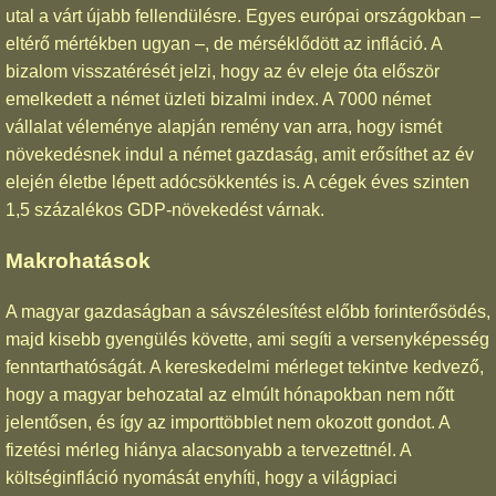
utal a várt újabb fellendülésre. Egyes európai országokban –
eltérő mértékben ugyan –, de mérséklődött az infláció. A
bizalom visszatérését jelzi, hogy az év eleje óta először
emelkedett a német üzleti bizalmi index. A 7000 német
vállalat véleménye alapján remény van arra, hogy ismét
növekedésnek indul a német gazdaság, amit erősíthet az év
elején életbe lépett adócsökkentés is. A cégek éves szinten
1,5 százalékos GDP-növekedést várnak.
Makrohatások
A magyar gazdaságban a sávszélesítést előbb forinterősödés,
majd kisebb gyengülés követte, ami segíti a versenyképesség
fenntarthatóságát. A kereskedelmi mérleget tekintve kedvező,
hogy a magyar behozatal az elmúlt hónapokban nem nőtt
jelentősen, és így az importtöbblet nem okozott gondot. A
fizetési mérleg hiánya alacsonyabb a tervezettnél. A
költséginfláció nyomását enyhíti, hogy a világpiaci