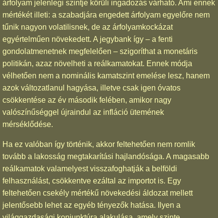
árfolyam jelenlegi szintje körüli ingadozás várható. Ami ennek
mértékét illeti: a szabadjára engedett árfolyam egyelőre nem
tűnik nagyon volatilisnek, de az árfolyamkockázat
egyértelműen növekedett. A jegybank így – a fenti
gondolatmenetnek megfelelően – szigoríthat a monetáris
politikán, azaz növelheti a reálkamatokat. Ennek módja
vélhetően nem a nominális kamatszint emelése lesz, hanem
azok változatlanul hagyása, illetve csak igen óvatos
csökkentése az év második felében, amikor nagy
valószínűséggel újraindul az infláció ütemének
mérséklődése.
Ha ez valóban így történik, akkor feltehetően nem romlik
tovább a lakosság megtakarítási hajlandósága. A magasabb
reálkamatok valamelyest visszafoghatják a belföldi
felhasználást, csökkentve ezáltal az importot is. Egy
feltehetően csekély mértékű növekedési áldozat mellett
jelentősebb lehet az egyéb tényezők hatása. Ilyen a
világgazdasági konjunktúra alakulása, amely szinte