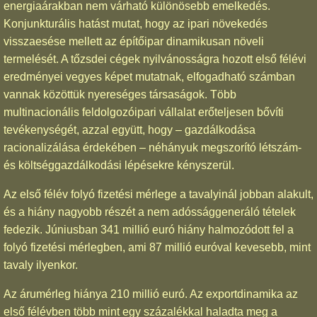
energiaárakban nem várható különösebb emelkedés.
Konjunkturális hatást mutat, hogy az ipari növekedés
visszaesése mellett az építőipar dinamikusan növeli
termelését. A tőzsdei cégek nyilvánosságra hozott első félévi
eredményei vegyes képet mutatnak, elfogadható számban
vannak közöttük nyereséges társaságok. Több
multinacionális feldolgozóipari vállalat erőteljesen bővíti
tevékenységét, azzal együtt, hogy – gazdálkodása
racionalizálása érdekében – néhányuk megszorító létszám-
és költséggazdálkodási lépésekre kényszerül.
Az első félév folyó fizetési mérlege a tavalyinál jobban alakult,
és a hiány nagyobb részét a nem adóssággeneráló tételek
fedezik. Júniusban 341 millió euró hiány halmozódott fel a
folyó fizetési mérlegben, ami 87 millió euróval kevesebb, mint
tavaly ilyenkor.
Az árumérleg hiánya 210 millió euró. Az exportdinamika az
első félévben több mint egy százalékkal haladta meg a