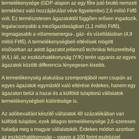
termelékenysége (GDP-alapon az egy főre jutó bruttó nemzeti
termékhez való hozzájárulást véve figyelembe) 2,6 millió Ft/fő
volt. Ez természetesen ágazatoktól függően erősen ingadozik,
legalacsonyabb a mezőgazdaságban (1,1 millió Ft/fő),
legmagasabb a villamosenergia-, gáz- és vízellátásban (4,9
millió Ft/fő). A termelékenységbeli eltérések mögött
elsősorban az adott ágazatot jellemző technikai felszereltség
(K/L) áll, az eszközhatékonyság (Y/K) terén ugyanis az egyes
ágazatok közötti differencia lényegesen kisebb.
A termelékenység alakulása szempontjából nem csupán az
egyes ágazatok egymástól való eltérése érdekes, hanem egy
ágazaton belül a hazai és a külföldi tulajdonú vállalatok
termelékenységbeli különbsége is.
Az adóbevallást készítő vállalatok 48 százalékában van
külföldi tulajdon, ezek átlagos termelékenysége 2,6-szeresen
haladja meg a magyar vállalatokét. Érdekes módon azonban
az eszközhatékonyság – vagyis a 100 forint eszközzel