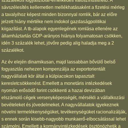
százalékos fogyasztóiár-emelkedés valószínűsíthető. A
sávszélesítés kellemetlen mellékhatásaként a fizetési mérleg
a tavalyihoz képest minden bizonnyal romlik, bár az előre
jelzett hiány mértéke nem indokol gazdaságpolitikai
kiigazítást. A tb-alapok egyenlegének romlása ellenére az
államháztartás GDP-arányos hiánya folyamatosan csökken,
idén 3 százalék lehet, jövőre pedig alig haladja meg a 2
százalékot.
Az év elején dinamikusan, majd lassabban bővülő belső
fogyasztás nehezen kompenzálja az exportorientált
nagyvállalati kör által a külpiacokon tapasztalt
keresletcsökkenést. Emellett a monetáris intézkedések
nyomán erősödő forint csökkenti a hazai devizában
elszámoló cégek versenyképességét, mérsékli a vállalkozási
bevételeket és jövedelmeket. A nagyvállalatok igyekeznek
növelni termelékenységüket, tevékenységüket racionalizálják,
s ennek során kisebb-nagyobb munkaerő-elbocsátással lehet
számolni. Emellett a kormányintézkedések ösztönözhetik a