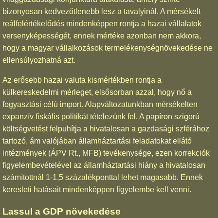
bizonyosan kedvezőtlenebb lesz a tavalyinál. A mérsékelt
reálfelértékelődés mindenképpen rontja a hazai vállalatok
versenyképességét, ennek mértéke azonban nem akkora,
hogy a magyar vállalkozások termelékenységnövekedése ne
ellensúlyozhatná azt.
Az erősebb hazai valuta kismértékben rontja a
külkereskedelmi mérleget, elsősorban azzal, hogy nő a
fogyasztási célú import. Alapváltozatunkban mérsékelten
expanzív fiskális politikát tételezünk fel. A papíron szigorú
költségvetést felpuhítja a hivatalosan a gazdasági szférához
tartozó, ám valójában államháztartási feladatokat ellátó
intézmények (ÁPV Rt., MFB) tevékenysége, ezen korrekciók
figyelembevételével az államháztartási hiány a hivatalosan
számítottnál 1-1,5 százalékponttal lehet magasabb. Ennek
keresleti hatásait mindenképpen figyelembe kell venni.
Lassul a GDP növekedése