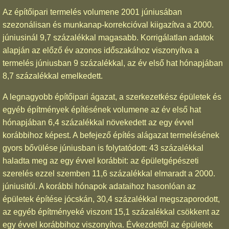
Az építőipari termelés volumene 2001 júniusában
szezonálisan és munkanap-korrekcióval kiigazítva a 2000.
júniusinál 9,7 százalékkal magasabb. Korrigálatlan adatok
alapján az előző év azonos időszakához viszonyítva a
termelés júniusban 9 százalékkal, az év első hat hónapjában
8,7 százalékkal emelkedett.
A legnagyobb építőipari ágazat, a szerkezetkész épületek és
egyéb építmények építésének volumene az év első hat
hónapjában 6,4 százalékkal növekedett az egy évvel
korábbihoz képest. A befejező építés alágazat termelésének
gyors bővülése júniusban is folytatódott: 43 százalékkal
haladta meg az egy évvel korábbit: az épületgépészeti
szerelés ezzel szemben 11,6 százalékkal elmaradt a 2000.
júniusitól. A korábbi hónapok adataihoz hasonlóan az
épületek építése jócskán, 30,4 százalékkal megszaporodott,
az egyéb építményeké viszont 15,1 százalékkal csökkent az
egy évvel korábbihoz viszonyítva. Évkezdettől az épületek