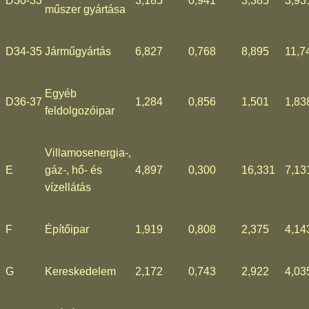
D30-33
3,185
0,941
3,385
3,93
műszer gyártása
D34-35
Járműgyártás
6,827
0,768
8,895
11,7
Egyéb
D36-37
1,284
0,856
1,501
1,83
feldolgozóipar
Villamosenergia-,
E
gáz-, hő- és
4,897
0,300
16,331
7,13
vízellátás
F
Építőipar
1,919
0,808
2,375
4,14
G
Kereskedelem
2,172
0,743
2,922
4,03