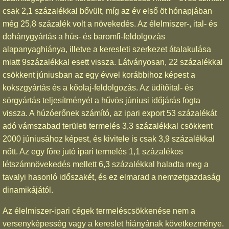
csak 2,1 százalékkal bővült, míg az év első öt hónapjában
még 25,8 százalék volt a növekedés. Az élelmiszer-, ital- és
dohánygyártás a hús- és baromfi-feldolgozás
alapanyaghiánya, illetve a keresleti szerkezet átalakulása
miatt 9százalékkal esett vissza. Látványosan, 22 százalékkal
csökkent júniusban az egy évvel korábbihoz képest a
kokszgyártás és a kőolaj-feldolgozás. Az üdítőital- és
sörgyártás teljesítményét a hűvös júniusi időjárás fogta
vissza. A húzóerőnek számító, az ipari export 53 százalékát
adó vámszabad területi termelés 3,3 százalékkal csökkent
2000 júniusához képest, és kivitele is csak 3,9 százalékkal
nőtt. Az egy főre jutó ipari termelés 1,1 százalékos
létszámnövekedés mellett 6,3 százalékkal haladta meg a
tavalyi hasonló időszakét, és ez elmarad a nemzetgazdaság
dinamikájától.
Az élelmiszer-ipari cégek termeléscsökkenése nem a
versenyképesség vagy a kereslet hiányának következménye.