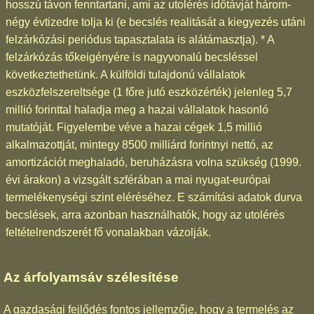
hosszú távon fenntartani, ami az utolérés időtávját három-
négy évtizedre tolja ki (e becslés realitását a kiegyezés utáni
felzárkózási periódus tapasztalata is alátámasztja). * A
felzárkózás tőkeigényére is nagyvonalú becsléssel
következtethetünk. A külföldi tulajdonú vállalatok
eszközfelszereltsége (1 főre jutó eszközérték) jelenleg 5,7
millió forinttal haladja meg a hazai vállalatok hasonló
mutatóját. Figyelembe véve a hazai cégek 1,5 millió
alkalmazottját, mintegy 8500 milliárd forintnyi nettó, az
amortizációt meghaladó, beruházásra volna szükség (1999.
évi árakon) a vizsgált szférában a mai nyugat-európai
termelékenységi szint eléréséhez. E számítási adatok durva
becslések, arra azonban használhatók, hogy az utolérés
feltételrendszerét fő vonalakban vázolják.
Az árfolyamsáv szélesítése
A gazdasági fejlődés fontos jellemzője, hogy a termelés az