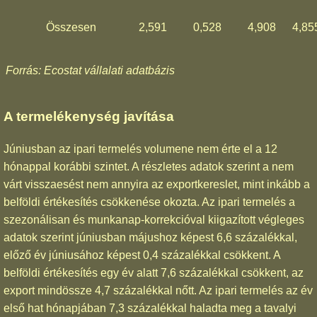
Összesen
2,591
0,528
4,908
4,85
Forrás: Ecostat vállalati adatbázis
A termelékenység javítása
Júniusban az ipari termelés volumene nem érte el a 12
hónappal korábbi szintet. A részletes adatok szerint a nem
várt visszaesést nem annyira az exportkereslet, mint inkább a
belföldi értékesítés csökkenése okozta. Az ipari termelés a
szezonálisan és munkanap-korrekcióval kiigazított végleges
adatok szerint júniusban májushoz képest 6,6 százalékkal,
előző év júniusához képest 0,4 százalékkal csökkent. A
belföldi értékesítés egy év alatt 7,6 százalékkal csökkent, az
export mindössze 4,7 százalékkal nőtt. Az ipari termelés az év
első hat hónapjában 7,3 százalékkal haladta meg a tavalyi