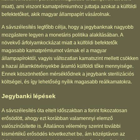
miatt), ami viszont kamatprémiumhoz juttatja azokat a külföldi
befektetőket, akik magyar állampapírt vásárolnak.
A sávszélesítés legfőbb célja, hogy a jegybanknak nagyobb
mozgástere legyen a monetáris politika alakításában. A
növekvő árfolyamkockázat miatt a külföldi befektetők
magasabb kamatprémiumot várnak el a magyar
állampapíroktól, vagyis változatlan kamatszint mellett csökken
a hazai államkötvényekbe áramló külföldi tőke mennyisége.
Ennek köszönhetően mérséklődnek a jegybank sterilizációs
költségei, és így lehetőség nyílik magasabb reálkamatokra.
Jegybanki lépések
A sávszélesítés óta eltelt időszakban a forint fokozatosan
erősödött, ahogy ezt korábban valamennyi elemző
valószínűsítette is. Általános vélemény szerint további
kismértékű erősödés következhet be, ám középtávon az