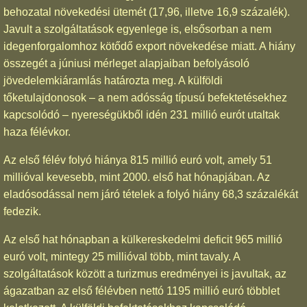
behozatal növekedési ütemét (17,96, illetve 16,9 százalék).
Javult a szolgáltatások egyenlege is, elsősorban a nem
idegenforgalomhoz kötődő export növekedése miatt. A hiány
összegét a júniusi mérleget alapjaiban befolyásoló
jövedelemkiáramlás határozta meg. A külföldi
tőketulajdonosok – a nem adósság típusú befektetésekhez
kapcsolódó – nyereségükből idén 231 millió eurót utaltak
haza félévkor.
Az első félév folyó hiánya 815 millió euró volt, amely 51
millióval kevesebb, mint 2000. első hat hónapjában. Az
eladósodással nem járó tételek a folyó hiány 68,3 százalékát
fedezik.
Az első hat hónapban a külkereskedelmi deficit 965 millió
euró volt, mintegy 25 millióval több, mint tavaly. A
szolgáltatások között a turizmus eredményei is javultak, az
ágazatban az első félévben nettó 1195 millió euró többlet