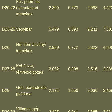
Fa-, papír- és
D20-22
nyomdaipari
2,309
0,773
2,988
4,42
termékek
D23-25
Vegyipar
5,479
0,593
9,241
7,38
Nemfém ásványi
D26
2,950
0,772
3,822
4,90
termékek
Kohászat,
D27-28
2,032
0,808
2,516
2,83
fémfeldolgozás
Gép, berendezés
D29
2,171
1,066
2,036
2,46
gyártása
Villamos gép,