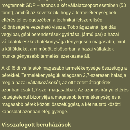
megtermelt GDP – azonos a két vállalatcsoport esetében (53
forint), amiből az következik, hogy a termelékenységbeli
eltérés teljes egészében a technikai felszereltség
különbségére vezethető vissza. Több ágazatnál (például
vegyipar, gépi berendezések gyártása, járműipar) a hazai
vállalatok eszközhatékonysága lényegesen magasabb, mint
a külföldieké, ami mögött elsősorban a hazai vállalatok
munkaigényesebb termelési szerkezete áll.
A külföldi vállalatok magasabb termelékenysége összefügg a
bérekkel. Termelékenységük átlagosan 2,7-szeresen haladja
meg a hazai vállalkozásokét, az ott fizetett átlagbérek
azonban csak 1,7-szer magasabbak. Az azonos irányú eltérés
kétségtelenül bizonyítja a magasabb termelékenység és a
magasabb bérek közötti összefüggést, a két mutató közötti
kapcsolat azonban elég gyenge.
Visszafogott beruházások