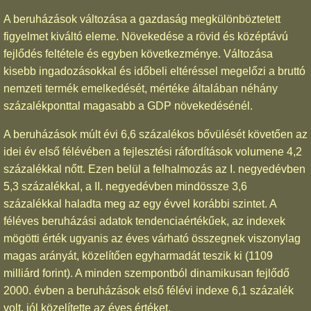
A beruházások változása a gazdaság megkülönböztetett
figyelmet kiváltó eleme. Növekedése a rövid és középtávú
fejlődés feltétele és egyben következménye. Változása
kisebb ingadozásokkal és időbeli eltéréssel megelőzi a bruttó
nemzeti termék emelkedését, mértéke általában néhány
százalékponttal magasabb a GDP növekedésénél.
A beruházások múlt évi 6,6 százalékos bővülését követően az
idei év első félévében a fejlesztési ráfordítások volumene 4,2
százalékkal nőtt. Ezen belül a felhalmozás az I. negyedévben
5,3 százalékkal, a II. negyedévben mindössze 3,6
százalékkal haladta meg az egy évvel korábbi szintet. A
féléves beruházási adatok tendenciaértékűek, az indexek
mögötti érték ugyanis az éves várható összegnek viszonylag
magas arányát, közelítően egyharmadát teszik ki (1109
milliárd forint). A minden szempontból dinamikusan fejlődő
2000. évben a beruházások első félévi indexe 6,1 százalék
volt, jól közelítette az éves értéket.