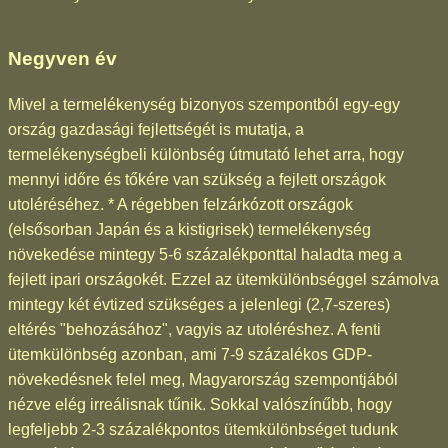
Negyven év
Mivel a termelékenység bizonyos szempontból egy-egy
ország gazdasági fejlettségét is mutatja, a
termelékenységbeli különbség útmutató lehet arra, hogy
mennyi időre és tőkére van szükség a fejlett országok
utoléréséhez. * A régebben felzárkózott országok
(elsősorban Japán és a kistigrisek) termelékenység
növekedése mintegy 5-6 százalékponttal haladta meg a
fejlett ipari országokét. Ezzel az ütemkülönbséggel számolva
mintegy két évtized szükséges a jelenlegi (2,7-szeres)
eltérés "behozásához", vagyis az utoléréshez. A fenti
ütemkülönbség azonban, ami 7-9 százalékos GDP-
növekedésnek felel meg, Magyarország szempontjából
nézve elég irreálisnak tűnik. Sokkal valószínűbb, hogy
legfeljebb 2-3 százalékpontos ütemkülönbséget tudunk