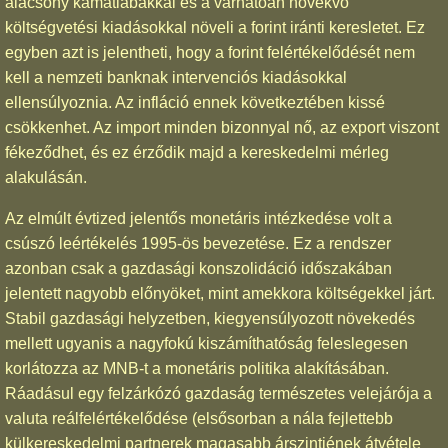
alacsony kamatlábakkal és a várhatóan növekvő
költségvetési kiadásokkal növeli a forint iránti keresletet. Ez
egyben azt is jelentheti, hogy a forint felértékelődését nem
kell a nemzeti banknak intervenciós kiadásokkal
ellensúlyoznia. Az infláció ennek következtében kissé
csökkenhet. Az import minden bizonnyal nő, az export viszont
fékeződhet, és ez érződik majd a kereskedelmi mérleg
alakulásán.
Az elmúlt évtized jelentős monetáris intézkedése volt a
csúszó leértékelés 1995-ös bevezetése. Ez a rendszer
azonban csak a gazdasági konszolidáció időszakában
jelentett nagyobb előnyöket, mint amekkora költségekkel járt.
Stabil gazdasági helyzetben, kiegyensúlyozott növekedés
mellett ugyanis a nagyfokú kiszámíthatóság feleslegesen
korlátozza az MNB-t a monetáris politika alakításában.
Ráadásul egy felzárkózó gazdaság természetes velejárója a
valuta reálfelértékelődése (elsősorban a nála fejlettebb
külkereskedelmi partnerek magasabb árszintjének átvétele