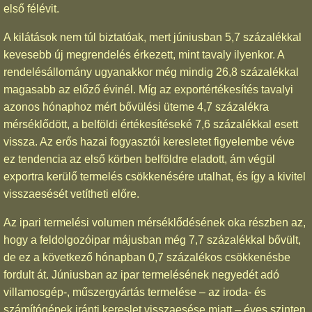
első félévit.
A kilátások nem túl biztatóak, mert júniusban 5,7 százalékkal
kevesebb új megrendelés érkezett, mint tavaly ilyenkor. A
rendelésállomány ugyanakkor még mindig 26,8 százalékkal
magasabb az előző évinél. Míg az exportértékesítés tavalyi
azonos hónaphoz mért bővülési üteme 4,7 százalékra
mérséklődött, a belföldi értékesítéseké 7,6 százalékkal esett
vissza. Az erős hazai fogyasztói keresletet figyelembe véve
ez tendencia az első körben belföldre eladott, ám végül
exportra kerülő termelés csökkenésére utalhat, és így a kivitel
visszaesését vetítheti előre.
Az ipari termelési volumen mérséklődésének oka részben az,
hogy a feldolgozóipar májusban még 7,7 százalékkal bővült,
de ez a következő hónapban 0,7 százalékos csökkenésbe
fordult át. Júniusban az ipar termelésének negyedét adó
villamosgép-, műszergyártás termelése – az iroda- és
számítógépek iránti kereslet visszaesése miatt – éves szinten