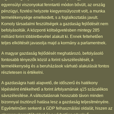
egyensúlyi viszonyokat fenntartó módon bővült, az ország
pénzügyi, fizetési helyzete kiegyensúlyozott volt, a munka
termelékenysége emelkedett, s a foglalkoztatás javult.
Komoly társadalmi feszültségek a gazdaság fejlődését nem
befolyásolták. A központi költségvetésben mintegy 285
milliárd forint többletbevétel alakult ki. Ennek feltehetően
teljes elköltését javasolja majd a kormány a parlamentnek.
A magyar gazdaság fejlődését meghatározó, befolyásoló
fontosabb tényezők közül a forint sávszélesítését, a
termelékenység és a beruházások várható alakulását fontos
részletesen is értékelni.
A gazdaságra ható alapvető, de időszerű és hatékony
lépésként értékelhető a forint árfolyamának ą15 százalékos
sávszélesítése. A változtatásnak hosszabb távon minden
bizonnyal ösztönző hatása lesz a gazdaság teljesítményére.
Egyértelműen serkenti a GDP felhasználási oldalát, hiszen az