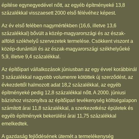
építése egynegyedével nőtt, az egyéb építményeké 13,8
százalékkal visszaesett 2000 első félévéhez képest.
Az év első felében nagymértékben (16,6, illetve 13,6
százalékkal) bővült a közép-magyarországi és az észak-
alföldi székhelyű szervezetek termelése. Csökkent viszont a
közép-dunántúli és az észak-magyarországi székhelyűeké
5,9, illetve 9,4 százalékkal.
Az építőipari vállalkozások júniusban az egy évvel korábbinál
3 százalékkal nagyobb volumenre kötöttek új szerződést, az
évkezdettől halmozott adat 18,2 százalékkal, az egyéb
építményeké pedig 12,8 százalékkal nőtt. A 2000. júniusi
bázishoz viszonyítva az építőipari tevékenység költségalapon
számított árai 11,8 százalékkal, a szerkezetkész épületek és
egyéb építmények bekerülési árai 11,75 százalékkal
emelkedtek.
A gazdaság fejlődésének ütemét a termelékenység