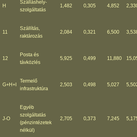
Szálláshely-
H
1,482
0,305
4,852
2,33
szolgáltatás
Szállítás,
11
2,084
0,321
6,500
3,53
raktározás
Posta és
12
5,925
0,499
11,880
15,0
távközlés
Termelő
G+H+I
2,503
0,498
5,027
5,50
infrastruktúra
Egyéb
szolgáltatás
J-O
2,705
0,373
7,245
5,17
(pénzintézetek
nélkül)