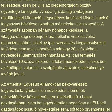
fejlesztése, ezen belül is az idegenforgalom pozitív
egyenlege támogatta. A hazai gazdaság a világpiaci
rezdüléseket körülbelül negyedéves késéssel követi, a belső
fogyasztás bővülése azonban mérsékelte a visszaesést. A
szárnyalás azonban néhány hónapos késéssel a
világgazdasági dekonjunktúra nélkül is vesztett volna
dinamizmusából, mivel az ipar szerves és kiegyensúlyozott
fejlődése nem teszi lehetővé a mintegy 20 százalékos
növekedési ütem tartós fenntartását. Az ipari termelés
bővülése 10 százalék körüli értékre mérséklődött, miközben
az építőipar, valamint a szolgáltató ágazatok teljesítménye
tovább javult.
Az Amerikai Egyesült Államokban bekövetkezett
fogyasztáslanyhulás és a növekedés ütemének
mérséklődése közvetlenül nem érzékelhető a hazai
gazdaságban. Nem hat egyértelműen negatívan az EU-beli
gazdaságok lassuló növekedése sem, sőt több örvendetes jel