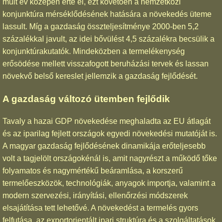
múlt év közepén érte el, ezt követően a nemzetközi
konjunktúra mérséklődésének hatására a növekedés üteme
lassult. Míg a gazdaság összteljesítménye 2000-ben 5,2
százalékkal javult, az idei bővülést 4,5 százalékra becsülik a
konjunktúrakutatók. Mindeközben a termelékenység
erősödése mellett visszafogott beruházási tervek és lassan
növekvő belső kereslet jellemzik a gazdaság fejlődését.
A gazdaság változó ütemben fejlődik
Tavaly a hazai GDP növekedése meghaladta az EU átlagát
és az iparilag fejlett országok egyedi növekedési mutatóját is.
A magyar gazdaság fejlődésének dinamikája erőteljesebb
volt a tagjelölt országokénál is, amit nagyrészt a működő tőke
folyamatos és nagymértékű beáramlása, a korszerű
termelőeszközök, technológiák, anyagok importja, valamint a
modern szervezési, irányítási, ellenőrzési módszerek
elsajátítása tett lehetővé. A növekedést a termelés gyors
felfutása, az exportorientált ipari struktúra és a szolgáltatások