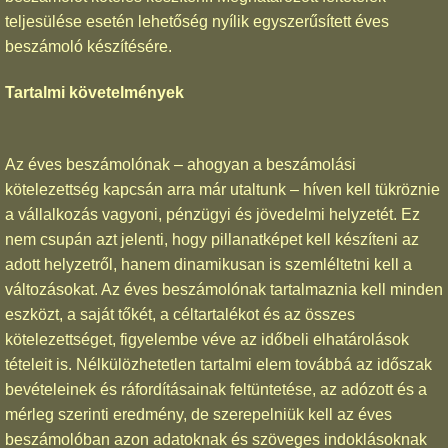
teljesülése esetén lehetőség nyílik egyszerűsített éves
beszámoló készítésére.
Tartalmi követelmények
Az éves beszámolónak – ahogyan a beszámolási
kötelezettség kapcsán arra már utaltunk – híven kell tükröznie
a vállalkozás vagyoni, pénzügyi és jövedelmi helyzetét. Ez
nem csupán azt jelenti, hogy pillanatképet kell készíteni az
adott helyzetről, hanem dinamikusan is szemléltetni kell a
változásokat. Az éves beszámolónak tartalmaznia kell minden
eszközt, a saját tőkét, a céltartalékot és az összes
kötelezettséget, figyelembe véve az időbeli elhatárolások
tételeit is. Nélkülözhetetlen tartalmi elem továbbá az időszak
bevételeinek és ráfordításainak feltüntetése, az adózott és a
mérleg szerinti eredmény, de szerepelniük kell az éves
beszámolóban azon adatoknak és szöveges indoklásoknak