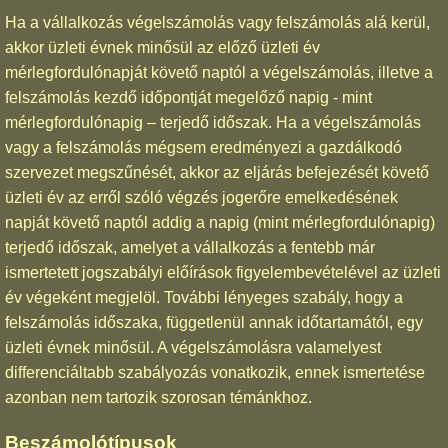
Ha a vállalkozás végelszámolás vagy felszámolás alá kerül,
akkor üzleti évnek minősül az előző üzleti év
mérlegfordulónapját követő naptól a végelszámolás, illetve a
felszámolás kezdő időpontját megelőző napig - mint
mérlegfordulónapig – terjedő időszak. Ha a végelszámolás
vagy a felszámolás mégsem eredményezi a gazdálkodó
szervezet megszűnését, akkor az eljárás befejezését követő
üzleti év az erről szóló végzés jogerőre emelkedésének
napját követő naptól addig a napig (mint mérlegfordulónapig)
terjedő időszak, amelyet a vállalkozás a fentebb már
ismertetett jogszabályi előírások figyelembevételével az üzleti
év végeként megjelöl. További lényeges szabály, hogy a
felszámolás időszaka, függetlenül annak időtartamától, egy
üzleti évnek minősül. A végelszámolásra valamelyest
differenciáltabb szabályozás vonatkozik, ennek ismertetése
azonban nem tartozik szorosan témánkhoz.
Beszámolótípusok