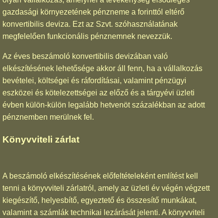
gazdasági környezetének pénzneme a forinttól eltérő
konvertibilis deviza. Ezt az Szvt. szóhasználatának
megfelelően funkcionális pénznemnek nevezzük.
Az éves beszámoló konvertibilis devizában való
elkészítésének lehetősége akkor áll fenn, ha a vállalkozás
bevételei, költségei és ráfordításai, valamint pénzügyi
eszközei és kötelezettségei az előző és a tárgyévi üzleti
évben külön-külön legalább hetvenöt százalékban az adott
pénznemben merülnek fel.
Könyvviteli zárlat
A beszámoló elkészítésének előfeltételeként említést kell
tenni a könyvviteli zárlatról, amely az üzleti év végén végzett
kiegészítő, helyesbítő, egyeztető és összesítő munkákat,
valamint a számlák technikai lezárását jelenti. A könyvviteli