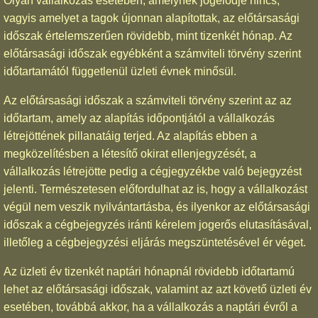
Olyan vállalkozás esetében, amelynek jogelődje nincs,
vagyis amelyet a tagok újonnan alapítottak, az előtársasági
időszak értelemszerűen rövidebb, mint tizenkét hónap. Az
előtársasági időszak egyébként a számviteli törvény szerint
időtartamától függetlenül üzleti évnek minősül.
Az előtársasági időszak a számviteli törvény szerint az az
időtartam, amely az alapítás időpontjától a vállalkozás
létrejöttének pillanatáig terjed. Az alapítás ebben a
megközelítésben a létesítő okirat ellenjegyzését, a
vállalkozás létrejötte pedig a cégjegyzékbe való bejegyzést
jelenti. Természetesen előfordulhat az is, hogy a vállalkozást
végül nem veszik nyilvántartásba, és ilyenkor az előtársasági
időszak a cégbejegyzés iránti kérelem jogerős elutasításával,
illetőleg a cégbejegyzési eljárás megszüntetésével ér véget.
Az üzleti év tizenkét naptári hónapnál rövidebb időtartamú
lehet az előtársasági időszak, valamint az azt követő üzleti év
esetében, továbbá akkor, ha a vállalkozás a naptári évről a