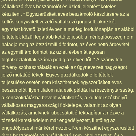
vállalkozó éves beszámolót és üzleti jelentést köteles
készíteni. * Egyszerűsített éves beszámoló készítésére az a
kettős könyvvitelt vezető vállalkozó jogosult, akire két
egymást követő üzleti évben a mérleg fordulónapján az alábbi
feltételek közül legalább kettő teljesül: a mérlegfőösszeg nem
haladja meg az ötszázmillió forintot, az éves nettó árbevétel
az egymilliárd forintot, az üzleti évben átlagosan
foglalkoztatottak száma pedig az ötven főt. * A számviteli
törvény szóhasználatában ezek az úgynevezett nagyságot
jelző mutatóértékek. Egyes gazdálkodók e feltételek
teljesülése esetén sem készíthetnek egyszerűsített éves
beszámolót. Ilyen tilalom alá esik például a részvénytársaság,
a konszolidálásba bevont vállalkozás, a külföldi székhelyű
vállalkozás magyarországi fióktelepe, valamint az olyan
vállalkozás, amelynek kibocsátott értékpapírjaira nézve a
tőzsdei kereskedelem már engedélyezett, illetőleg az
engedélyezést már kérelmezték. Nem készíthet egyszerűsített
éves beszámolót az a vállalkozó sem, ahol az üzleti év a