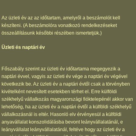
Az üzleti év az az időtartam, amelyről a beszámolót kell
készíteni. (A beszámolóra vonatkozó rendelkezéseket
összeállításunk későbbi részében ismertetjük.)
Üzleti és naptári év
Főszabály szerint az üzleti év időtartama megegyezik a
naptári évvel, vagyis az üzleti év vége a naptári év végével
következik be. Az üzleti év a naptári évtől csak a törvényben
kivételként nevesített esetekben térhet el. Erre külföldi
székhelyű vállalkozás magyarországi fióktelepénél akkor van
lehetőség, ha az üzleti év a naptári évtől a külföldi székhelyű
vállalkozásnál is eltér. Hasonló elv érvényesül a külföldi
anyavállalat konszolidálásba bevont leányvállalatánál, e
leányvállalat leányvállalatánál, feltéve hogy az üzleti év a