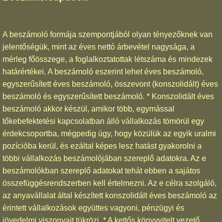
A beszámoló formája szempontjából olyan tényezőknek van
jelentőségük, mint az éves nettó árbevétel nagysága, a
mérleg főösszege, a foglalkoztatottak létszáma és mindezek
határértékei. A beszámoló eszerint lehet éves beszámoló,
egyszerűsített éves beszámoló, összevont (konszolidált) éves
beszámoló és egyszerűsített beszámoló. * Konszolidált éves
beszámoló akkor készül, amikor több, egymással
tőkebefektetési kapcsolatban álló vállalkozás tömörül egy
érdekcsoportba, mégpedig úgy, hogy közülük az egyik uralmi
pozícióba kerül, és ezáltal képes lesz hatást gyakorolni a
többi vállalkozás beszámolójában szereplő adatokra. Az e
beszámolókban szereplő adatokat tehát ebben a sajátos
összefüggésrendszerben kell értelmezni. Az e célra szolgáló,
az anyavállalat által készített konszolidált éves beszámoló az
érintett vállalkozások együttes vagyoni, pénzügyi és
jövedelmi viszonyait tükrözi. * A kettős könyvvitelt vezető