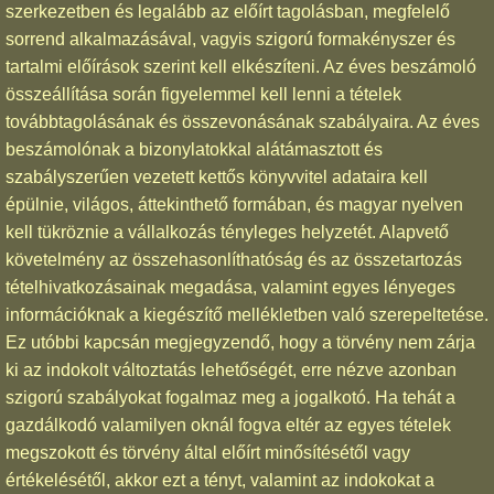
szerkezetben és legalább az előírt tagolásban, megfelelő
sorrend alkalmazásával, vagyis szigorú formakényszer és
tartalmi előírások szerint kell elkészíteni. Az éves beszámoló
összeállítása során figyelemmel kell lenni a tételek
továbbtagolásának és összevonásának szabályaira. Az éves
beszámolónak a bizonylatokkal alátámasztott és
szabályszerűen vezetett kettős könyvvitel adataira kell
épülnie, világos, áttekinthető formában, és magyar nyelven
kell tükröznie a vállalkozás tényleges helyzetét. Alapvető
követelmény az összehasonlíthatóság és az összetartozás
tételhivatkozásainak megadása, valamint egyes lényeges
információknak a kiegészítő mellékletben való szerepeltetése.
Ez utóbbi kapcsán megjegyzendő, hogy a törvény nem zárja
ki az indokolt változtatás lehetőségét, erre nézve azonban
szigorú szabályokat fogalmaz meg a jogalkotó. Ha tehát a
gazdálkodó valamilyen oknál fogva eltér az egyes tételek
megszokott és törvény által előírt minősítésétől vagy
értékelésétől, akkor ezt a tényt, valamint az indokokat a