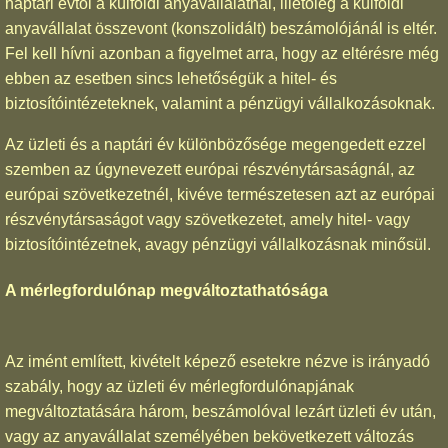
naptári évtől a külföldi anyavállalatnál, illetőleg a külföldi
anyavállalat összevont (konszolidált) beszámolójánál is eltér.
Fel kell hívni azonban a figyelmet arra, hogy az eltérésre még
ebben az esetben sincs lehetőségük a hitel- és
biztosítóintézeteknek, valamint a pénzügyi vállalkozásoknak.
Az üzleti és a naptári év különbözősége megengedett ezzel
szemben az úgynevezett európai részvénytársaságnál, az
európai szövetkezetnél, kivéve természetesen azt az európai
részvénytársaságot vagy szövetkezetet, amely hitel- vagy
biztosítóintézetnek, avagy pénzügyi vállalkozásnak minősül.
A mérlegfordulónap megváltoztathatósága
Az imént említett, kivételt képező esetekre nézve is irányadó
szabály, hogy az üzleti év mérlegfordulónapjának
megváltoztatására három, beszámolóval lezárt üzleti év után,
vagy az anyavállalat személyében bekövetkezett változás