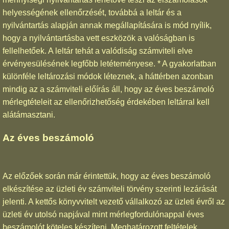
helyességének ellenőrzését, továbbá a leltár és a
nyilvántartás alapján annak megállapítására is mód nyílik,
hogy a nyilvántartásba vett eszközök a valóságban is
fellelhetőek. A leltár tehát a valódiság számviteli elve
érvényesülésének legfőbb letéteményese. * A gyakorlatban
különféle leltározási módok léteznek, a háttérben azonban
mindig az a számviteli előírás áll, hogy az éves beszámoló
mérlegtételeit az ellenőrizhetőség érdekében leltárral kell
alátámasztani.
Az éves beszámoló
Az előzőek során már érintettük, hogy az éves beszámoló
elkészítése az üzleti év számviteli törvény szerinti lezárását
jelenti. A kettős könyvvitelt vezető vállalkozó az üzleti évről az
üzleti év utolsó napjával mint mérlegfordulónappal éves
beszámolót köteles készíteni. Meghatározott feltételek