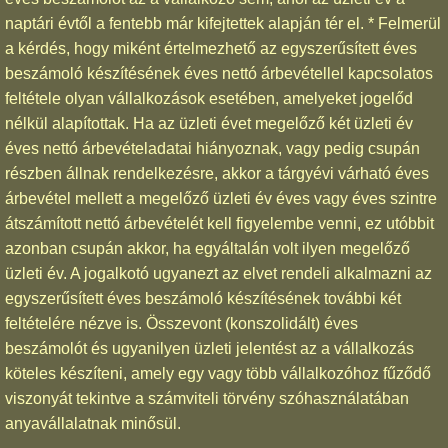
naptári évtől a fentebb már kifejtettek alapján tér el. * Felmerül
a kérdés, hogy miként értelmezhető az egyszerűsített éves
beszámoló készítésének éves nettó árbevétellel kapcsolatos
feltétele olyan vállalkozások esetében, amelyeket jogelőd
nélkül alapítottak. Ha az üzleti évet megelőző két üzleti év
éves nettó árbevételadatai hiányoznak, vagy pedig csupán
részben állnak rendelkezésre, akkor a tárgyévi várható éves
árbevétel mellett a megelőző üzleti év éves vagy éves szintre
átszámított nettó árbevételét kell figyelembe venni, ez utóbbit
azonban csupán akkor, ha egyáltalán volt ilyen megelőző
üzleti év. A jogalkotó ugyanezt az elvet rendeli alkalmazni az
egyszerűsített éves beszámoló készítésének további két
feltételére nézve is. Összevont (konszolidált) éves
beszámolót és ugyanilyen üzleti jelentést az a vállalkozás
köteles készíteni, amely egy vagy több vállalkozóhoz fűződő
viszonyát tekintve a számviteli törvény szóhasználatában
anyavállalatnak minősül.