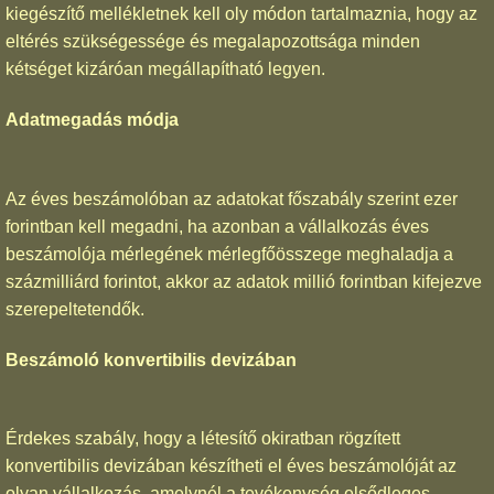
kiegészítő mellékletnek kell oly módon tartalmaznia, hogy az
eltérés szükségessége és megalapozottsága minden
kétséget kizáróan megállapítható legyen.
Adatmegadás módja
Az éves beszámolóban az adatokat főszabály szerint ezer
forintban kell megadni, ha azonban a vállalkozás éves
beszámolója mérlegének mérlegfőösszege meghaladja a
százmilliárd forintot, akkor az adatok millió forintban kifejezve
szerepeltetendők.
Beszámoló konvertibilis devizában
Érdekes szabály, hogy a létesítő okiratban rögzített
konvertibilis devizában készítheti el éves beszámolóját az
olyan vállalkozás, amelynél a tevékenység elsődleges