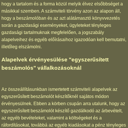
hogy a tartalom és a forma közül melyik élvez elsőbbséget a
másikkal szemben. A számviteli törvény azon az alapon áll,
hogy a beszámolóban és az azt alátámasztó könyvvezetés
során a gazdasági eseményeket, ügyleteket tényleges
gazdasági tartalmuknak megfelelően, a jogszabály
alapelveihez és egyéb előírásaihoz igazodóan kell bemutatni,
illetőleg elszámolni.
Alapelvek érvényesülése "egyszerűsített
beszámolós" vállalkozásoknál
Az összeállításunkban ismertetett számviteli alapelvek az
egyszerűsített beszámolót készítőknél sajátos módon
érvényesülnek. Ebben a körben csupán arra utalunk, hogy az
egyszerűsített beszámolót készítő gazdálkodó az árbevételt,
az egyéb bevételeket, valamint a költségeket és a
ráfordításokat, továbbá az egyéb kiadásokat a pénz tényleges