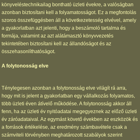
könyveléstechnikailag bontható üzleti évekre, a valóságban
azonban biztosítani kell a folyamatosságot. Ez a megfontolás
szoros összefüggésben áll a következetesség elvével, amely
a gyakorlatban azt jelenti, hogy a beszámoló tartalma és
formája, valamint az azt alátámasztó könyvvezetés
tekintetében biztosítani kell az állandóságot és az
összehasonlíthatóságot.
A folytonosság elve
Ténylegesen azonban a folytonosság elve világít rá arra,
hogy mit is jelent a gyakorlatban egy vállalkozás folyamatos,
több üzleti éven átívelő működése. A folytonosság akkor áll
fenn, ha az üzleti év nyitóadatai megegyeznek az előző üzleti
év záróadataival. Az egymást követő években az eszközök és
a források értékelése, az eredmény számbavétele csak a
számviteli törvényben meghatározott szabályok szerint