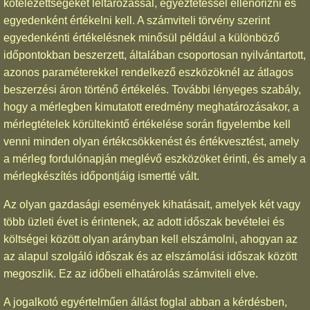
kötelezettségeket leltározással, egyeztetéssel ellenőrizni és
egyedenként értékelni kell. A számviteli törvény szerint
egyedenkénti értékelésnek minősül például a különböző
időpontokban beszerzett, általában csoportosan nyilvántartott,
azonos paraméterekkel rendelkező eszközöknél az átlagos
beszerzési áron történő értékelés. További lényeges szabály,
hogy a mérlegben kimutatott eredmény meghatározásakor, a
mérlegtételek körültekintő értékelése során figyelembe kell
venni minden olyan értékcsökkenést és értékvesztést, amely
a mérleg fordulónapján meglévő eszközöket érinti, és amely a
mérlegkészítés időpontjáig ismertté vált.
Az olyan gazdasági események kihatásait, amelyek két vagy
több üzleti évet is érintenek, az adott időszak bevételei és
költségei között olyan arányban kell elszámolni, ahogyan az
az alapul szolgáló időszak és az elszámolási időszak között
megoszlik. Ez az időbeli elhatárolás számviteli elve.
A jogalkotó egyértelműen állást foglal abban a kérdésben,