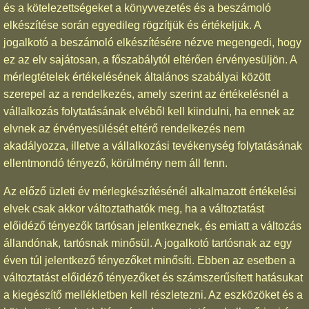
és a kötelezettségeket a könyvvezetés és a beszámoló
elkészítése során egyedileg rögzítjük és értékeljük. A
jogalkotó a beszámoló elkészítésére nézve megengedi, hogy
ez az elv sajátosan, a főszabálytól eltérően érvényesüljön. A
mérlegtételek értékelésének általános szabályai között
szerepel az a rendelkezés, amely szerint az értékelésnél a
vállalkozás folytatásának elvéből kell kiindulni, ha ennek az
elvnek az érvényesülését eltérő rendelkezés nem
akadályozza, illetve a vállalkozási tevékenység folytatásának
ellentmondó tényező, körülmény nem áll fenn.
Az előző üzleti év mérlegkészítésénél alkalmazott értékelési
elvek csak akkor változtathatók meg, ha a változtatást
előidéző tényezők tartósan jelentkeznek, és emiatt a változás
állandónak, tartósnak minősül. A jogalkotó tartósnak az egy
éven túl jelentkező tényezőket minősíti. Ebben az esetben a
változtatást előidéző tényezőket és számszerűsített hatásukat
a kiegészítő mellékletben kell részletezni. Az eszközöket és a