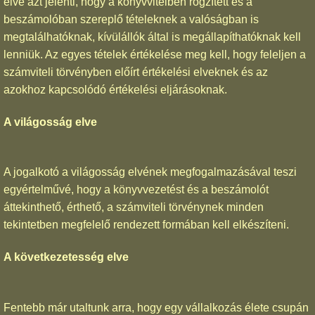
elve azt jelenti, hogy a könyvvitelben rögzített és a
beszámolóban szereplő tételeknek a valóságban is
megtalálhatóknak, kívülállók által is megállapíthatóknak kell
lenniük. Az egyes tételek értékelése meg kell, hogy feleljen a
számviteli törvényben előírt értékelési elveknek és az
azokhoz kapcsolódó értékelési eljárásoknak.
A világosság elve
A jogalkotó a világosság elvének megfogalmazásával teszi
egyértelművé, hogy a könyvvezetést és a beszámolót
áttekinthető, érthető, a számviteli törvénynek minden
tekintetben megfelelő rendezett formában kell elkészíteni.
A következetesség elve
Fentebb már utaltunk arra, hogy egy vállalkozás élete csupán