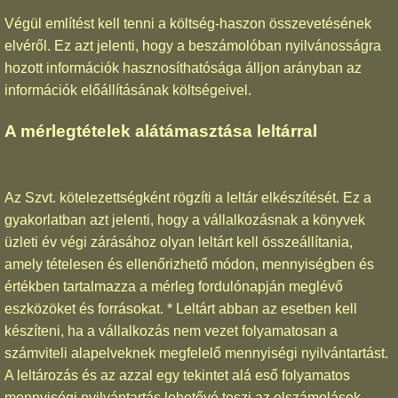
Végül említést kell tenni a költség-haszon összevetésének
elvéről. Ez azt jelenti, hogy a beszámolóban nyilvánosságra
hozott információk hasznosíthatósága álljon arányban az
információk előállításának költségeivel.
A mérlegtételek alátámasztása leltárral
Az Szvt. kötelezettségként rögzíti a leltár elkészítését. Ez a
gyakorlatban azt jelenti, hogy a vállalkozásnak a könyvek
üzleti év végi zárásához olyan leltárt kell összeállítania,
amely tételesen és ellenőrizhető módon, mennyiségben és
értékben tartalmazza a mérleg fordulónapján meglévő
eszközöket és forrásokat. * Leltárt abban az esetben kell
készíteni, ha a vállalkozás nem vezet folyamatosan a
számviteli alapelveknek megfelelő mennyiségi nyilvántartást.
A leltározás és az azzal egy tekintet alá eső folyamatos
mennyiségi nyilvántartás lehetővé teszi az elszámolások