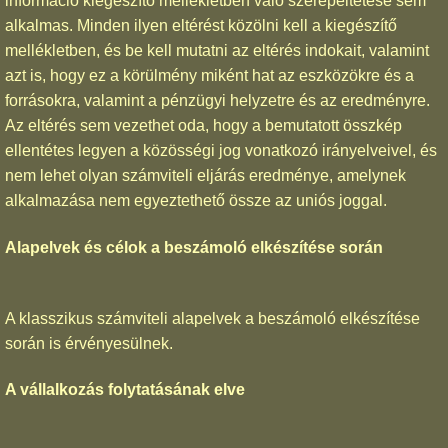
információ kiegészítő mellékletben való szerepeltetése sem
alkalmas. Minden ilyen eltérést közölni kell a kiegészítő
mellékletben, és be kell mutatni az eltérés indokait, valamint
azt is, hogy ez a körülmény miként hat az eszközökre és a
forrásokra, valamint a pénzügyi helyzetre és az eredményre.
Az eltérés sem vezethet oda, hogy a bemutatott összkép
ellentétes legyen a közösségi jog vonatkozó irányelveivel, és
nem lehet olyan számviteli eljárás eredménye, amelynek
alkalmazása nem egyeztethető össze az uniós joggal.
Alapelvek és célok a beszámoló elkészítése során
A klasszikus számviteli alapelvek a beszámoló elkészítése
során is érvényesülnek.
A vállalkozás folytatásának elve