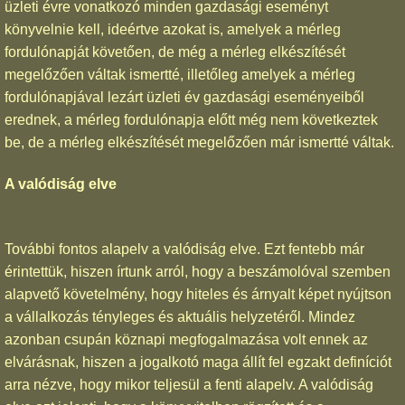
üzleti évre vonatkozó minden gazdasági eseményt
könyvelnie kell, ideértve azokat is, amelyek a mérleg
fordulónapját követően, de még a mérleg elkészítését
megelőzően váltak ismertté, illetőleg amelyek a mérleg
fordulónapjával lezárt üzleti év gazdasági eseményeiből
erednek, a mérleg fordulónapja előtt még nem következtek
be, de a mérleg elkészítését megelőzően már ismertté váltak.
A valódiság elve
További fontos alapelv a valódiság elve. Ezt fentebb már
érintettük, hiszen írtunk arról, hogy a beszámolóval szemben
alapvető követelmény, hogy hiteles és árnyalt képet nyújtson
a vállalkozás tényleges és aktuális helyzetéről. Mindez
azonban csupán köznapi megfogalmazása volt ennek az
elvárásnak, hiszen a jogalkotó maga állít fel egzakt definíciót
arra nézve, hogy mikor teljesül a fenti alapelv. A valódiság