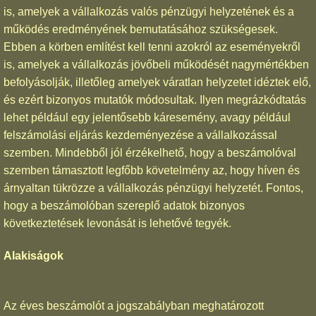
is, amelyek a vállalkozás valós pénzügyi helyzetének és a
működés eredményének bemutatásához szükségesek.
Ebben a körben említést kell tenni azokról az eseményekről
is, amelyek a vállalkozás jövőbeli működését nagymértékben
befolyásolják, illetőleg amelyek váratlan helyzetet idéztek elő,
és ezért bizonyos mutatók módosultak. Ilyen megrázkódtatás
lehet például egy jelentősebb káresemény, avagy például
felszámolási eljárás kezdeményezése a vállalkozással
szemben. Mindebből jól érzékelhető, hogy a beszámolóval
szemben támasztott legfőbb követelmény az, hogy híven és
árnyaltan tükrözze a vállalkozás pénzügyi helyzetét. Fontos,
hogy a beszámolóban szereplő adatok bizonyos
következtetések levonását is lehetővé tegyék.
Alakiságok
Az éves beszámolót a jogszabályban meghatározott