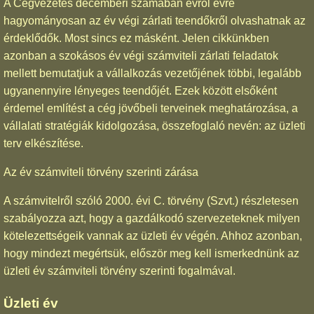
A Cégvezetés decemberi számában évről évre
hagyományosan az év végi zárlati teendőkről olvashatnak az
érdeklődők. Most sincs ez másként. Jelen cikkünkben
azonban a szokásos év végi számviteli zárlati feladatok
mellett bemutatjuk a vállalkozás vezetőjének többi, legalább
ugyanennyire lényeges teendőjét. Ezek között elsőként
érdemel említést a cég jövőbeli terveinek meghatározása, a
vállalati stratégiák kidolgozása, összefoglaló nevén: az üzleti
terv elkészítése.
Az év számviteli törvény szerinti zárása
A számvitelről szóló 2000. évi C. törvény (Szvt.) részletesen
szabályozza azt, hogy a gazdálkodó szervezeteknek milyen
kötelezettségeik vannak az üzleti év végén. Ahhoz azonban,
hogy mindezt megértsük, először meg kell ismerkednünk az
üzleti év számviteli törvény szerinti fogalmával.
Üzleti év