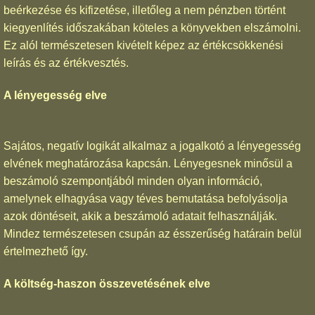
beérkezése és kifizetése, illetőleg a nem pénzben történt
kiegyenlítés időszakában köteles a könyvekben elszámolni.
Ez alól természetesen kivételt képez az értékcsökkenési
leírás és az értékvesztés.
A lényegesség elve
Sajátos, negatív logikát alkalmaz a jogalkotó a lényegesség
elvének meghatározása kapcsán. Lényegesnek minősül a
beszámoló szempontjából minden olyan információ,
amelynek elhagyása vagy téves bemutatása befolyásolja
azok döntéseit, akik a beszámoló adatait felhasználják.
Mindez természetesen csupán az ésszerűség határain belül
értelmezhető így.
A költség-haszon összevetésének elve