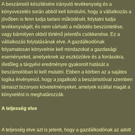
A beszámoló készítésére irányuló tevékenység és a
könyvvezetés során abból kell kiindulni, hogy a vállalkozás a
jövőben is fenn tudja tartani működését, folytatni tudja
tevékenységét, és nem várható a működés beszüntetése,
vagy bármilyen okból történő jelentős csökkenése. Ez a
vállalkozás folytatásának elve. A gazdálkodónak
folyamatosan könyvelnie kell mindazokat a gazdasági
eseményeket, amelyeknek az eszközökre és a forrásokra,
illetőleg a tárgyévi eredményre gyakorolt hatását a
beszámolóban ki kell mutatni. Ebben a körben az a sajátos
logika érvényesül, hogy a jogalkotó a beszámolóval szemben
támaszt bizonyos követelményeket, amelyek ezáltal magát a
könyvelést is meghatározzák.
A teljesség elve
A teljesség elve azt is jelenti, hogy a gazdálkodónak az adott