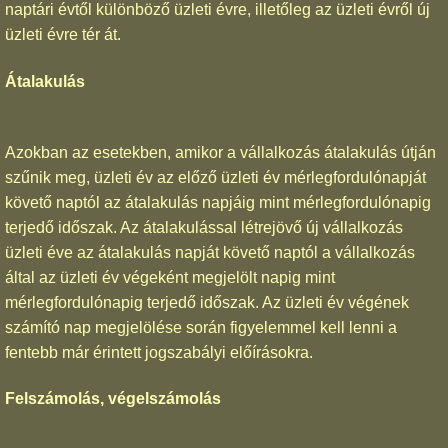
naptári évtől különböző üzleti évre, illetőleg az üzleti évről új
üzleti évre tér át.
Átalakulás
Azokban az esetekben, amikor a vállalkozás átalakulás útján
szűnik meg, üzleti év az előző üzleti év mérlegfordulónapját
követő naptól az átalakulás napjáig mint mérlegfordulónapig
terjedő időszak. Az átalakulással létrejövő új vállalkozás
üzleti éve az átalakulás napját követő naptól a vállalkozás
által az üzleti év végeként megjelölt napig mint
mérlegfordulónapig terjedő időszak. Az üzleti év végének
számító nap megjelölése során figyelemmel kell lenni a
fentebb már érintett jogszabályi előírásokra.
Felszámolás, végelszámolás