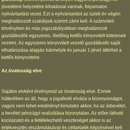
jövedelmi helyzetére kihatással vannak, folyamatos
nyilvántartást vezet. Ezt a nyilvántartást az üzleti év végén
meghatározott szabályok szerint zárni kell. A számviteli
törvényben és más jogszabályokban meghatározott
gazdálkodók egyszeres, illetőleg kettős könyvvitelt kötelesek
vezetni. Az egyszeres könyvvitelt vezető gazdálkodó saját
elhatározása alapján bármelyik év január 1-jével áttérhet a
kettős könyvvitelre.
Az óvatosság elve
Sajátos elvként érvényesül az óvatosság elve. Ennek
hátterében az áll, hogy a jogalkotó elvárja a bizonyosságot,
vagyis nem lehet eredményt kimutatni akkor, ha az árbevétel,
a bevétel pénzügyi realizálása bizonytalan. Az előre látható
kockázatot és a feltételezhető veszteséget akkor is az
értékvesztés elszámolásával és céltartalék képzésével kell