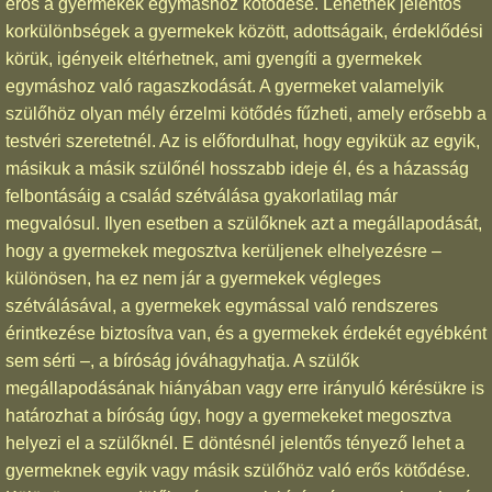
erős a gyermekek egymáshoz kötődése. Lehetnek jelentős
korkülönbségek a gyermekek között, adottságaik, érdeklődési
körük, igényeik eltérhetnek, ami gyengíti a gyermekek
egymáshoz való ragaszkodását. A gyermeket valamelyik
szülőhöz olyan mély érzelmi kötődés fűzheti, amely erősebb a
testvéri szeretetnél. Az is előfordulhat, hogy egyikük az egyik,
másikuk a másik szülőnél hosszabb ideje él, és a házasság
felbontásáig a család szétválása gyakorlatilag már
megvalósul. Ilyen esetben a szülőknek azt a megállapodását,
hogy a gyermekek megosztva kerüljenek elhelyezésre –
különösen, ha ez nem jár a gyermekek végleges
szétválásával, a gyermekek egymással való rendszeres
érintkezése biztosítva van, és a gyermekek érdekét egyébként
sem sérti –, a bíróság jóváhagyhatja. A szülők
megállapodásának hiányában vagy erre irányuló kérésükre is
határozhat a bíróság úgy, hogy a gyermekeket megosztva
helyezi el a szülőknél. E döntésnél jelentős tényező lehet a
gyermeknek egyik vagy másik szülőhöz való erős kötődése.