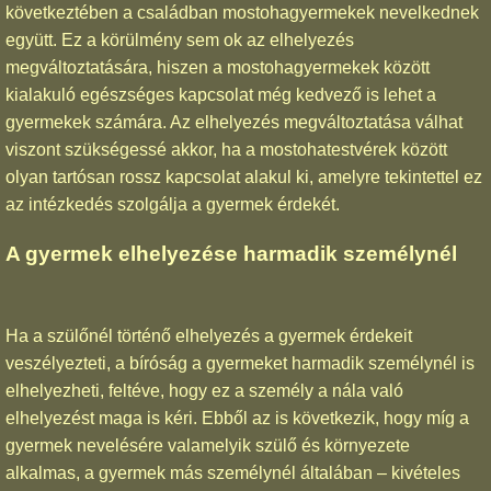
következtében a családban mostohagyermekek nevelkednek
együtt. Ez a körülmény sem ok az elhelyezés
megváltoztatására, hiszen a mostohagyermekek között
kialakuló egészséges kapcsolat még kedvező is lehet a
gyermekek számára. Az elhelyezés megváltoztatása válhat
viszont szükségessé akkor, ha a mostohatestvérek között
olyan tartósan rossz kapcsolat alakul ki, amelyre tekintettel ez
az intézkedés szolgálja a gyermek érdekét.
A gyermek elhelyezése harmadik személynél
Ha a szülőnél történő elhelyezés a gyermek érdekeit
veszélyezteti, a bíróság a gyermeket harmadik személynél is
elhelyezheti, feltéve, hogy ez a személy a nála való
elhelyezést maga is kéri. Ebből az is következik, hogy míg a
gyermek nevelésére valamelyik szülő és környezete
alkalmas, a gyermek más személynél általában – kivételes