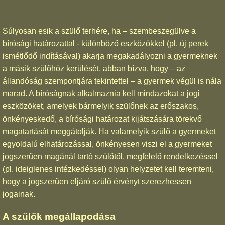
Súlyosan esik a szülő terhére, ha – szembeszegülve a
bírósági határozattal - különböző eszközökkel (pl. új perek
ismétlődő indításával) akarja megakadályozni a gyermeknek
a másik szülőhöz kerülését, abban bízva, hogy – az
állandóság szempontjára tekintettel – a gyermek végül is nála
marad. A bíróságnak alkalmaznia kell mindazokat a jogi
eszközöket, amelyek bármelyik szülőnek az erőszakos,
önkényeskedő, a bírósági határozat kijátszására törekvő
magatartását meggátolják. Ha valamelyik szülő a gyermeket
egyoldalú elhatározással, önkényesen viszi el a gyermeket
jogszerűen magánál tartó szülőtől, megfelelő rendelkezéssel
(pl. ideiglenes intézkedéssel) olyan helyzetet kell teremteni,
hogy a jogszerűen eljáró szülő érvényt szerezhessen
jogainak.
A szülők megállapodása