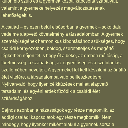
külön élő szülő és a gyermek közötti kapcsolat szabályait,
valamint a gyermekelhelyezés megváltoztatásának
lehetőségeit is.
A család – és ezen belül elsősorban a gyermek – sokoldalú
védelme alapvető követelmény a társadalomban. A gyermek
személyiségének harmonikus kibontásához szükséges, hogy
családi környezetben, boldog, szeretetteljes és megértő
légkörben nőjön fel, s hogy őt a béke, az emberi méltóság, a
türelmesség, a szabadság, az egyenlőség és a szolidaritás
szellemében neveljék. A gyermeket fel kell készíteni az önálló
élet vitelére, a társadalomba való beilleszkedésre.
Nyilvánvaló, hogy ilyen célkitűzések mellett alapvető
társadalmi és egyéni érdek fűződik a családi élet
szilárdságához.
Sajnos azonban a házasságok egy része megromlik, az
addigi családi kapcsolatok egy része megbomlik. Nem
mindegy, hogy ilyenkor miként alakul a gyermek sorsa a