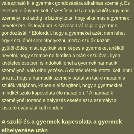
választható ki a gyermek gondozására alkalmas személy. Ez
esetben előnyben kell részesíteni azt a nagyszülőt vagy más
személyt, aki addig is bizonyította, hogy alkalmas a gyermek
nevelésére, és továbbra is szívesen vállalja a gyermek
gondozását. * Előfordul, hogy a gyermeket azért nem lehet
egyik szülőnél sem elhelyezni, mert a szülők közötti
gyűlölködés miatt egyikük sem képes a gyermeket anélkül
nevelni, hogy szembe ne fordítsa a másik szülővel. Ilyen
kivételes esetben is indokolt lehet a gyermek harmadik
személynél való elhelyezése. A döntésnél tekintettel kell lenni
arra is, hogy a harmadik személy pártatlan tud-e maradni a
szülők vitájában, képes-e elősegíteni, hogy a gyermekkel
mindkét szülő kapcsolata élő maradjon. * A harmadik
személynél történő elhelyezés esetén ezt a személyt a
kiskorú gyámjául kell rendelni.
A szülő és a gyermek kapcsolata a gyermek
elhelyezése után