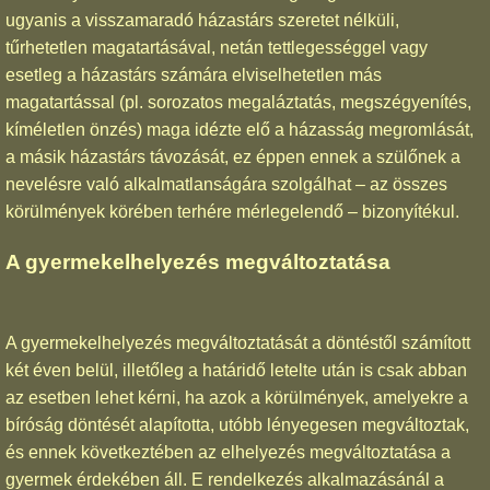
ugyanis a visszamaradó házastárs szeretet nélküli,
tűrhetetlen magatartásával, netán tettlegességgel vagy
esetleg a házastárs számára elviselhetetlen más
magatartással (pl. sorozatos megaláztatás, megszégyenítés,
kíméletlen önzés) maga idézte elő a házasság megromlását,
a másik házastárs távozását, ez éppen ennek a szülőnek a
nevelésre való alkalmatlanságára szolgálhat – az összes
körülmények körében terhére mérlegelendő – bizonyítékul.
A gyermekelhelyezés megváltoztatása
A gyermekelhelyezés megváltoztatását a döntéstől számított
két éven belül, illetőleg a határidő letelte után is csak abban
az esetben lehet kérni, ha azok a körülmények, amelyekre a
bíróság döntését alapította, utóbb lényegesen megváltoztak,
és ennek következtében az elhelyezés megváltoztatása a
gyermek érdekében áll. E rendelkezés alkalmazásánál a