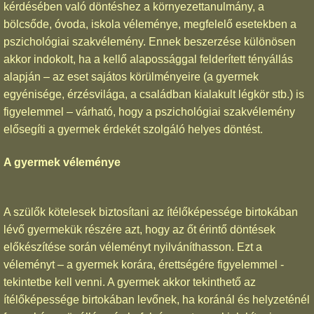
kérdésében való döntéshez a környezettanulmány, a
bölcsőde, óvoda, iskola véleménye, megfelelő esetekben a
pszichológiai szakvélemény. Ennek beszerzése különösen
akkor indokolt, ha a kellő alapossággal felderített tényállás
alapján – az eset sajátos körülményeire (a gyermek
egyénisége, érzésvilága, a családban kialakult légkör stb.) is
figyelemmel – várható, hogy a pszichológiai szakvélemény
elősegíti a gyermek érdekét szolgáló helyes döntést.
A gyermek véleménye
A szülők kötelesek biztosítani az ítélőképessége birtokában
lévő gyermekük részére azt, hogy az őt érintő döntések
előkészítése során véleményt nyilváníthasson. Ezt a
véleményt – a gyermek korára, érettségére figyelemmel -
tekintetbe kell venni. A gyermek akkor tekinthető az
ítélőképessége birtokában levőnek, ha koránál és helyzeténél