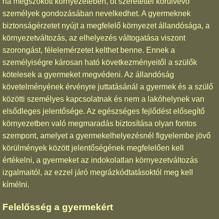
ha megszokott környezetében, őt szeretettel körülvevő
személyek gondozásában nevelkedhet. A gyermeknek
biztonságérzetet nyújt a megfelelő környezet állandósága, a
környezetváltozás, az elhelyezés váltogatása viszont
szorongást, félelemérzetet kelthet benne. Ennek a
személyiségre károsan ható következményeitől a szülők
kötelesek a gyermeket megvédeni. Az állandóság
követelményének érvényre juttatásánál a gyermek és a szülő
közötti személyes kapcsolatnak és nem a lakóhelynek van
elsődleges jelentősége. Az egészséges fejlődést elősegítő
környezetben való megmaradás biztosítása olyan fontos
szempont, amelyet a gyermekelhelyezésnél figyelembe jövő
körülmények között jelentőségének megfelelően kell
értékelni, a gyermeket az indokolatlan környezetváltozás
izgalmaitól, az ezzel járó megrázkódtatásoktól meg kell
kímélni.
Felelősség a gyermekért