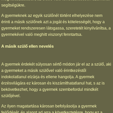
segítségükre.
A gyermeknek az egyik szülőnél történt elhelyezése nem
érinti a másik szülőnek azt a jogát és kötelességét, hogy a
gyermeket rendszeresen látogassa, szeretetét kinyilvánítsa, a
gyermekével való meghitt viszonyt fenntartsa.
A másik szülő ellen nevelés
A gyermek érdekét súlyosan sértő módon jár el az a szülő, aki
a gyermeket a másik szülővel való érintkezéstől
indokolatlanul elzárja és ellene hangolja. A gyermek
érzésvilágára ez károsan és kiszámíthatatlanul hat, s az is
bekövetkezhet, hogy a gyermek szembefordul mindkét
szülőjével.
Az ilyen magatartása károsan befolyásolja a gyermek
fejlődését, és alapot ad arra a következtetésre, hogy ez a