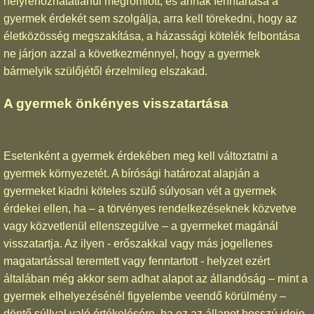
helyrehozhatatlanul megromlott, és annak fenntartása a
gyermek érdekét sem szolgálja, arra kell törekedni, hogy az
életközösség megszakítása, a házassági kötelék felbontása
ne járjon azzal a következménnyel, hogy a gyermek
bármelyik szülőjétől érzelmileg elszakad.
A gyermek önkényes visszatartása
Esetenként a gyermek érdekében meg kell változtatni a
gyermek környezetét. A bírósági határozat alapján a
gyermeket kiadni köteles szülő súlyosan vét a gyermek
érdekei ellen, ha – a törvényes rendelkezéseknek közvetve
vagy közvetlenül ellenszegülve – a gyermeket magánál
visszatartja. Az ilyen - erőszakkal vagy más jogellenes
magatartással teremtett vagy fenntartott - helyzet ezért
általában még akkor sem adhat alapot az állandóság – mint a
gyermek elhelyezésénél figyelembe veendő körülmény –
döntő súllyal való értékelésére, ha ez az állapot hosszú ideje