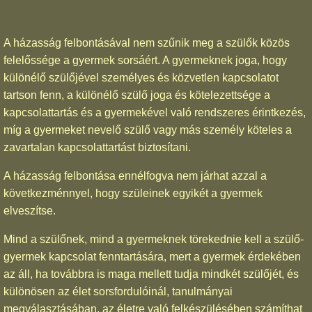
A házasság felbontásával nem szűnik meg a szülők közös
felelőssége a gyermek sorsáért. A gyermeknek joga, hogy
különélő szülőjével személyes és közvetlen kapcsolatot
tartson fenn, a különélő szülő joga és kötelezettsége a
kapcsolattartás és a gyermekével való rendszeres érintkezés,
míg a gyermeket nevelő szülő vagy más személy köteles a
zavartalan kapcsolattartást biztosítani.
A házasság felbontása ennélfogva nem járhat azzal a
következménnyel, hogy szüleinek egyikét a gyermek
elveszítse.
Mind a szülőnek, mind a gyermeknek törekednie kell a szülő-
gyermek kapcsolat fenntartására, mert a gyermek érdekében
az áll, ha továbbra is maga mellett tudja mindkét szülőjét, és
különösen az élet sorsfordulóinál, tanulmányai
megválasztásában, az életre való felkészülésében számíthat