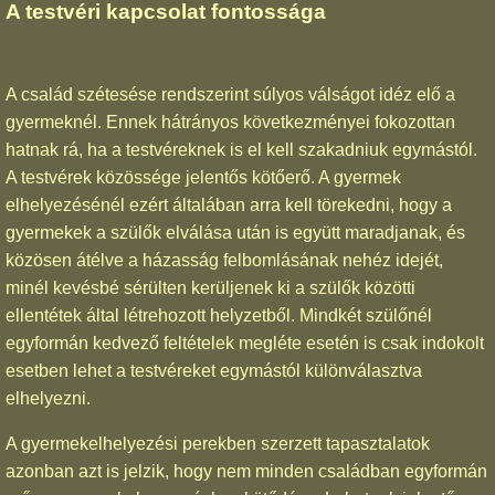
A testvéri kapcsolat fontossága
A család szétesése rendszerint súlyos válságot idéz elő a
gyermeknél. Ennek hátrányos következményei fokozottan
hatnak rá, ha a testvéreknek is el kell szakadniuk egymástól.
A testvérek közössége jelentős kötőerő. A gyermek
elhelyezésénél ezért általában arra kell törekedni, hogy a
gyermekek a szülők elválása után is együtt maradjanak, és
közösen átélve a házasság felbomlásának nehéz idejét,
minél kevésbé sérülten kerüljenek ki a szülők közötti
ellentétek által létrehozott helyzetből. Mindkét szülőnél
egyformán kedvező feltételek megléte esetén is csak indokolt
esetben lehet a testvéreket egymástól különválasztva
elhelyezni.
A gyermekelhelyezési perekben szerzett tapasztalatok
azonban azt is jelzik, hogy nem minden családban egyformán