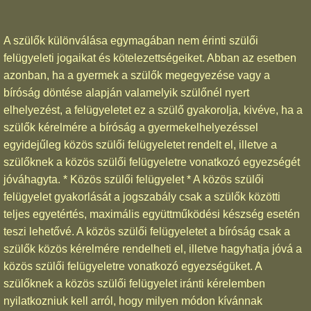
A szülők különválása egymagában nem érinti szülői
felügyeleti jogaikat és kötelezettségeiket. Abban az esetben
azonban, ha a gyermek a szülők megegyezése vagy a
bíróság döntése alapján valamelyik szülőnél nyert
elhelyezést, a felügyeletet ez a szülő gyakorolja, kivéve, ha a
szülők kérelmére a bíróság a gyermekelhelyezéssel
egyidejűleg közös szülői felügyeletet rendelt el, illetve a
szülőknek a közös szülői felügyeletre vonatkozó egyezségét
jóváhagyta. * Közös szülői felügyelet * A közös szülői
felügyelet gyakorlását a jogszabály csak a szülők közötti
teljes egyetértés, maximális együttműködési készség esetén
teszi lehetővé. A közös szülői felügyeletet a bíróság csak a
szülők közös kérelmére rendelheti el, illetve hagyhatja jóvá a
közös szülői felügyeletre vonatkozó egyezségüket. A
szülőknek a közös szülői felügyelet iránti kérelemben
nyilatkozniuk kell arról, hogy milyen módon kívánnak