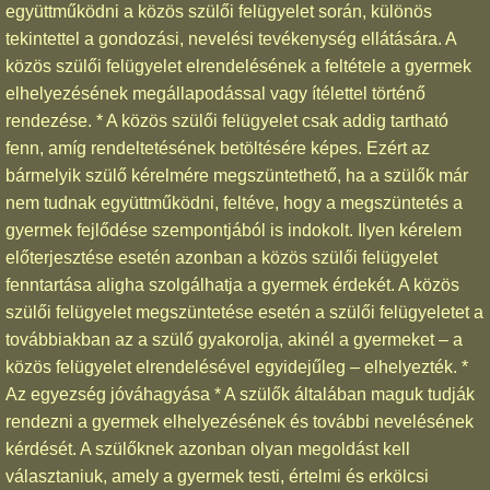
együttműködni a közös szülői felügyelet során, különös
tekintettel a gondozási, nevelési tevékenység ellátására. A
közös szülői felügyelet elrendelésének a feltétele a gyermek
elhelyezésének megállapodással vagy ítélettel történő
rendezése. * A közös szülői felügyelet csak addig tartható
fenn, amíg rendeltetésének betöltésére képes. Ezért az
bármelyik szülő kérelmére megszüntethető, ha a szülők már
nem tudnak együttműködni, feltéve, hogy a megszüntetés a
gyermek fejlődése szempontjából is indokolt. Ilyen kérelem
előterjesztése esetén azonban a közös szülői felügyelet
fenntartása aligha szolgálhatja a gyermek érdekét. A közös
szülői felügyelet megszüntetése esetén a szülői felügyeletet a
továbbiakban az a szülő gyakorolja, akinél a gyermeket – a
közös felügyelet elrendelésével egyidejűleg – elhelyezték. *
Az egyezség jóváhagyása * A szülők általában maguk tudják
rendezni a gyermek elhelyezésének és további nevelésének
kérdését. A szülőknek azonban olyan megoldást kell
választaniuk, amely a gyermek testi, értelmi és erkölcsi