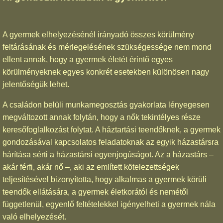
A gyermek elhelyezésénél irányadó összes körülmény
feltárásának és mérlegelésének szükségessége nem mond
ellent annak, hogy a gyermek életét érintő egyes
körülményeknek egyes konkrét esetekben különösen nagy
jelentőségük lehet.
A családon belüli munkamegosztás gyakorlata lényegesen
megváltozott annak folytán, hogy a nők tekintélyes része
keresőfoglalkozást folytat. A háztartási teendőknek, a gyermek
gondozásával kapcsolatos feladatoknak az egyik házastársra
hárítása sérti a házastársi egyenjogúságot. Az a házastárs –
akár férfi, akár nő –, aki az említett kötelezettségek
teljesítésével bizonyította, hogy alkalmas a gyermek körüli
teendők ellátására, a gyermek életkorától és nemétől
függetlenül, egyenlő feltételekkel igényelheti a gyermek nála
való elhelyezését.