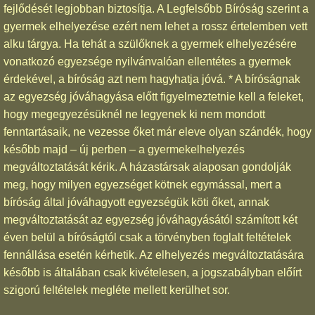
fejlődését legjobban biztosítja. A Legfelsőbb Bíróság szerint a
gyermek elhelyezése ezért nem lehet a rossz értelemben vett
alku tárgya. Ha tehát a szülőknek a gyermek elhelyezésére
vonatkozó egyezsége nyilvánvalóan ellentétes a gyermek
érdekével, a bíróság azt nem hagyhatja jóvá. * A bíróságnak
az egyezség jóváhagyása előtt figyelmeztetnie kell a feleket,
hogy megegyezésüknél ne legyenek ki nem mondott
fenntartásaik, ne vezesse őket már eleve olyan szándék, hogy
később majd – új perben – a gyermekelhelyezés
megváltoztatását kérik. A házastársak alaposan gondolják
meg, hogy milyen egyezséget kötnek egymással, mert a
bíróság által jóváhagyott egyezségük köti őket, annak
megváltoztatását az egyezség jóváhagyásától számított két
éven belül a bíróságtól csak a törvényben foglalt feltételek
fennállása esetén kérhetik. Az elhelyezés megváltoztatására
később is általában csak kivételesen, a jogszabályban előírt
szigorú feltételek megléte mellett kerülhet sor.