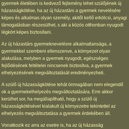
gyermek életében is kedvező fejlemény lehet szülőjének új
házasságkötése, ha az új házastárs a gyermek nevelésére
képes és alkalmas olyan személy, akitől kellő erkölcsi, anyagi
támogatásban részesülhet, s aki a közös otthonban nyugodt
légkört képes biztosítani.
Az új házastárs gyermeknevelésre alkalmatlansága, a
gyermekkel szembeni ellenszenve, a környezet olyan
alakulása, melyben a gyermek nyugodt, egészséges
fejlődésének feltételei nincsenek biztosítva, a gyermek
elhelyezésének megváltoztatását eredményezheti.
A szülő új házasságkötése tehát önmagában nem elegendő
ok a gyermekelhelyezés megváltoztatására. Erre akkor
kerülhet sor, ha megállapítható, hogy a szülő új
házasságkötésével kialakult új környezetre tekintettel az
elhelyezés megváltoztatása a gyermek érdekében áll.
Vonatkozik ez arra az esetre is, ha az új házasság