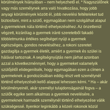
körülmények hiányában – nem helyezhető el. * Nagyszülőnek
vagy más személynek arra való hivatkozása, hogy jobb
anyagi körülmények között él, jobb nevelési feltételeket tud
biztosítani, mint a szülő, egymagában nem szolgálhat alapul
a gyermeknek nála történő elhelyezéséhez. Az önzetlenül
végzett, kizárólag a gyermek iránti szeretetből fakadó
többletmunka értékes segítséget nyújt a gyermek
egészséges, gondos neveléséhez, a rokoni szeretet
gazdagítja a gyermek életét, amiért a gyermek és szülei is
hálával tartoznak. A segítségnyújtás nem járhat azonban
azzal a következménnyel, hogy a gyermeket valamelyik
szülőjétől elidegenítsék, hogy egymagában ezen a címen a
gyermeknek a gondozásában eddig részt vett személynél
történő elhelyezését kellő alappal lehessen kérni. * Ha – akár
körülményeinél, akár személyi tulajdonságainál fogva – a
szülők egyike sem alkalmas a gyermek nevelésére, a
gyermeknek harmadik személynél történő elhelyezése válik
szükségessé. Ilyenkor leginkább a közeli rokonok közül