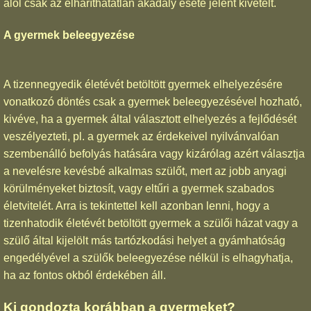
alól csak az elháríthatatlan akadály esete jelent kivételt.
A gyermek beleegyezése
A tizennegyedik életévét betöltött gyermek elhelyezésére
vonatkozó döntés csak a gyermek beleegyezésével hozható,
kivéve, ha a gyermek által választott elhelyezés a fejlődését
veszélyezteti, pl. a gyermek az érdekeivel nyilvánvalóan
szembenálló befolyás hatására vagy kizárólag azért választja
a nevelésre kevésbé alkalmas szülőt, mert az jobb anyagi
körülményeket biztosít, vagy eltűri a gyermek szabados
életvitelét. Arra is tekintettel kell azonban lenni, hogy a
tizenhatodik életévét betöltött gyermek a szülői házat vagy a
szülő által kijelölt más tartózkodási helyet a gyámhatóság
engedélyével a szülők beleegyezése nélkül is elhagyhatja,
ha az fontos okból érdekében áll.
Ki gondozta korábban a gyermeket?