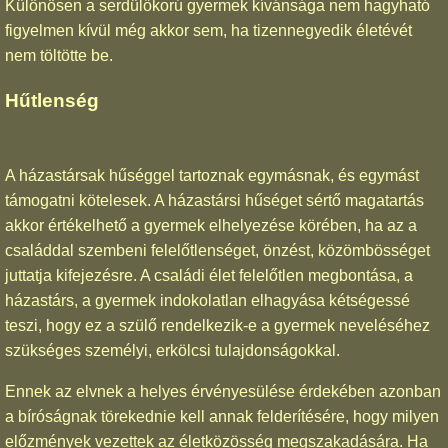
Különösen a serdülőkorú gyermek kívánsága nem hagyható
figyelmen kívül még akkor sem, ha tizennegyedik életévét
nem töltötte be.
Hűtlenség
A házastársak hűséggel tartoznak egymásnak, és egymást
támogatni kötelesek. A házastársi hűséget sértő magatartás
akkor értékelhető a gyermek elhelyezése körében, ha az a
családdal szembeni felelőtlenséget, önzést, közömbösséget
juttatja kifejezésre. A családi élet felelőtlen megbontása, a
házastárs, a gyermek indokolatlan elhagyása kétségessé
teszi, hogy ez a szülő rendelkezik-e a gyermek neveléséhez
szükséges személyi, erkölcsi tulajdonságokkal.
Ennek az elvnek a helyes érvényesülése érdekében azonban
a bíróságnak törekednie kell annak felderítésére, hogy milyen
előzmények vezettek az életközösség megszakadására. Ha