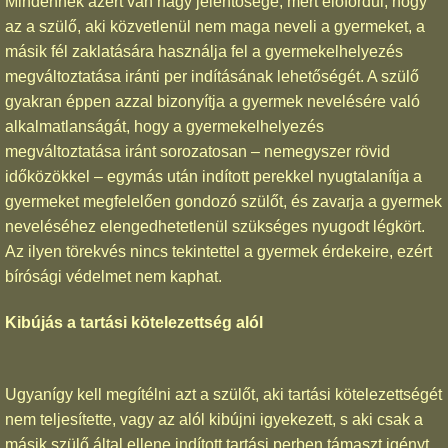
Mindennek azért van nagy jelentősége, mert előfordul, hogy
az a szülő, aki közvetlenül nem maga neveli a gyermeket, a
másik fél zaklatására használja fel a gyermekelhelyezés
megváltoztatása iránti per indításának lehetőségét. A szülő
gyakran éppen azzal bizonyítja a gyermek nevelésére való
alkalmatlanságát, hogy a gyermekelhelyezés
megváltoztatása iránt sorozatosan – nemegyszer rövid
időközökkel – egymás után indított perekkel nyugtalanítja a
gyermeket megfelelően gondozó szülőt, és zavarja a gyermek
neveléséhez elengedhetetlenül szükséges nyugodt légkört.
Az ilyen törekvés nincs tekintettel a gyermek érdekeire, ezért
bírósági védelmet nem kaphat.
Kibújás a tartási kötelezettség alól
Ugyanígy kell megítélni azt a szülőt, aki tartási kötelezettségét
nem teljesítette, vagy az alól kibújni igyekezett, s aki csak a
másik szülő által ellene indított tartási perben támaszt igényt