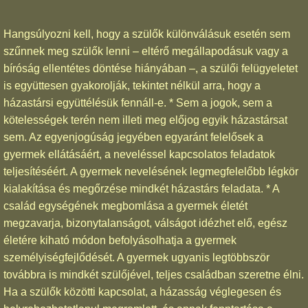
Hangsúlyozni kell, hogy a szülők különválásuk esetén sem
szűnnek meg szülők lenni – eltérő megállapodásuk vagy a
bíróság ellentétes döntése hiányában –, a szülői felügyeletet
is együttesen gyakorolják, tekintet nélkül arra, hogy a
házastársi együttélésük fennáll-e. * Sem a jogok, sem a
kötelességek terén nem illeti meg előjog egyik házastársat
sem. Az egyenjogúság jegyében egyaránt felelősek a
gyermek ellátásáért, a neveléssel kapcsolatos feladatok
teljesítéséért. A gyermek nevelésének legmegfelelőbb légkör
kialakítása és megőrzése mindkét házastárs feladata. * A
család egységének megbomlása a gyermek életét
megzavarja, bizonytalanságot, válságot idézhet elő, egész
életére kiható módon befolyásolhatja a gyermek
személyiségfejlődését. A gyermek ugyanis legtöbbször
továbbra is mindkét szülőjével, teljes családban szeretne élni.
Ha a szülők közötti kapcsolat, a házasság véglegesen és