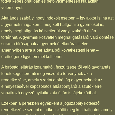
fogva képes önállóan és befolyásmentesen kialakítani
véleményét.
Általános szabály, hogy indokolt esetben – így akkor is, ha azt
a gyermek maga kéri – meg kell hallgatni a gyermeket is,
amely meghallgatás közvetlenül vagy szakértő útján
történhet. A gyermek közvetlen meghallgatásáról való döntése
során a bíróságnak a gyermek életkorára, illetve –
amennyiben arra a per adataiból következtetni lehet –
érettségére figyelemmel kell lenni.
A bírósági eljárás izgalmaitól, feszültségeitől való távoltartás
lehetőségét teremti meg viszont a törvénynek az a
rendelkezése, amely szerint a bíróság a gyermeknek az
elhelyezésével kapcsolatos álláspontjáról a szülők erre
vonatkozó egyező nyilatkozata útján is tájékozódhat.
Ezekben a perekben egyébként a jogszabály kötelező
rendelkezése szerint mindkét szülőt meg kell hallgatni, amely