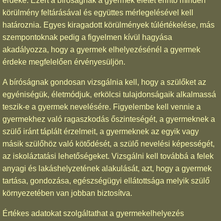
érdeke. Ezért a bíróságnak a gyermek életét érintő minden
körülmény feltárásával és együttes mérlegelésével kell
határoznia. Egyes kiragadott körülmények túlértékelése, más
szempontoknak pedig a figyelmen kívül hagyása
akadályozza, hogy a gyermek elhelyezésénél a gyermek
érdeke megfelelően érvényesüljön.
A bíróságnak gondosan vizsgálnia kell, hogy a szülőket az
egyéniségük, életmódjuk, erkölcsi tulajdonságaik alkalmassá
teszik-e a gyermek nevelésére. Figyelembe kell vennie a
gyermekhez való ragaszkodás őszinteségét, a gyermeknek a
szülő iránt táplált érzelmeit, a gyermeknek az egyik vagy
másik szülőhöz való kötődését, a szülő nevelési képességét,
az iskoláztatási lehetőségeket. Vizsgálni kell továbbá a felek
anyagi és lakáshelyzetének alakulását, azt, hogy a gyermek
tartása, gondozása, egészségügyi ellátottsága melyik szülő
környezetében van jobban biztosítva.
Értékes adatokat szolgáltathat a gyermekelhelyezés