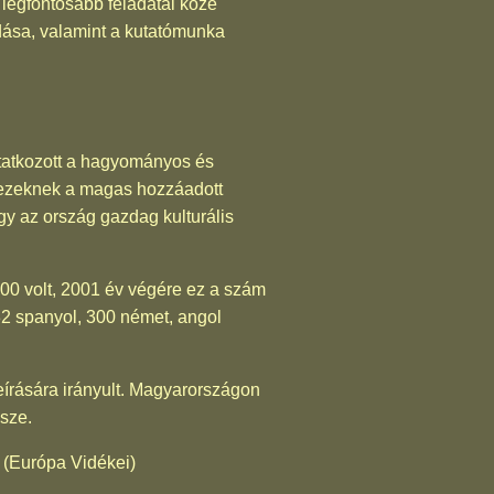
 legfontosabb feladatai közé
dása, valamint a kutatómunka
utatkozott a hagyományos és
re ezeknek a magas hozzáadott
ogy az ország gazdag kulturális
0 volt, 2001 év végére ez a szám
32 spanyol, 300 német, angol
írására irányult. Magyarországon
sze.
 (Európa Vidékei)