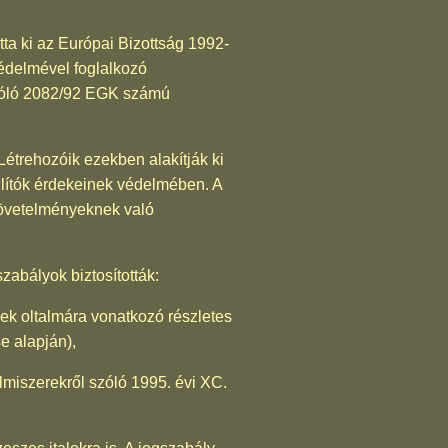
tta ki az Európai Bizottság 1992-
édelmével foglalkozó
szóló 2082/92 EGK számú
Létrehozóik ezekben alakítják ki
llítók érdekeinek védelmében. A
 követelményeknek való
zabályok biztosították:
nek oltalmára vonatkozó részletes
e alapján),
lmiszerekről szóló 1995. évi XC.