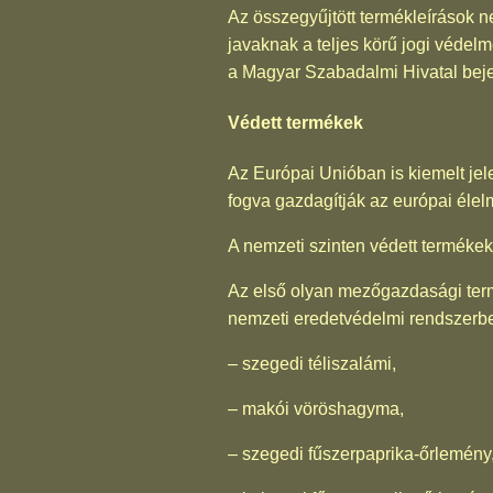
Az összegyűjtött termékleírások n
javaknak a teljes körű jogi véde
a Magyar Szabadalmi Hivatal bej
Védett termékek
Az Európai Unióban is kiemelt jel
fogva gazdagítják az európai élel
A nemzeti szinten védett termékek 
Az első olyan mezőgazdasági termé
nemzeti eredetvédelmi rendszerb
– szegedi téliszalámi,
– makói vöröshagyma,
– szegedi fűszerpaprika-őrlemény