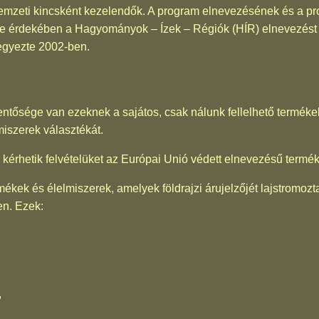
emzeti kincsként kezelendők. A program elnevezésének és a pro
lme érdekében a Hagyományok – Ízek – Régiók (HÍR) elnevezést 
egyezte 2002-ben.
entősége van ezeknek a sajátos, csak nálunk fellelhető termék
miszerek választékát.
kérhetik felvételüket az Európai Unió védett elnevezésű terméke
kek és élelmiszerek, amelyek földrajzi árujelzőjét lajstromoz
en. Ezek:
,