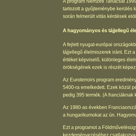
A program Nemzeti Tanácsát 1999-b
tartozott a gyűjteménybe kerülés
során felmerült vitás kérdések eld
A hagyományos és tájjellegű él
A fejlett nyugat-európai országo
tájjellegű élelmiszerek iránt. Ez
értéket képviselő, különleges élel
örökségének ezek is részét képez
Az Euroterroirs program eredmén
5400-ra emelkedett. Ezek közül p
pedig 395 termék. (A franciáknak k
Az 1980-as években Franciaország
a hungarikumokat az ún. Hagyomán
Ezt a programot a Földművelésügyi
kezdeményezéséhez csatlakozva 1