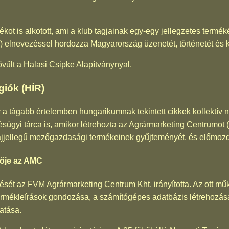
kot is alkotott, ami a klub tagjainak egy-egy jellegzetes terméké
) elnevezéssel hordozza Magyarország üzenetét, történetét és ku
űlt a Halasi Csipke Alapítványnyal.
iók (HÍR)
y a tágabb értelemben hungarikumnak tekintett cikkek kollektív
velésügyi tárca is, amikor létrehozta az Agrármarketing Centrum
jellegű mezőgazdasági termékeinek gyűjteményét, és előmozdí
ője az AMC
ését az FVM Agrármarketing Centrum Kht. irányította. Az ott műk
rmékleírások gondozása, a számítógépes adatbázis létrehozása
atása.