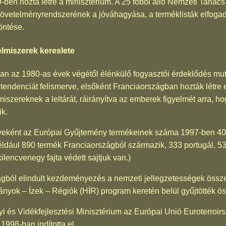
en hozta létre a minisztérium. A 25 főből álló Nemzeti Tanács
 követelményrendszerének a jóváhagyása, a terméklisták elfoga
öntése.
elmiszerek kereslete
kban az 1980-as évek végétől élénkülő fogyasztói érdeklődés m
t a tendenciát felismerve, elsőként Franciaországban hozták lét
miszereknek a leltárát, ráirányítva az emberek figyelmét arra, h
ik.
yeként az Európai Gyűjtemény termékeinek száma 1997-ben 400
éldául 890 termék Franciaországból származik, 333 portugál, 5
ilencvenegy fajta védett sajtjuk van.)
ból elindult kezdeményezés a nemzeti jellegzetességek össze
yok – Ízek – Régiók (HÍR) program keretén belül gyűjtötték ös
 és Vidékfejlesztési Minisztérium az Európai Unió Euroterroirs
998-ban indította el.