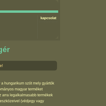
kapcsolat
gér
e!
y a hungarikum szót mely gyártók
gyományos magyar terméket
z arra legalkalmasabb termékek
m eszközeivel (védjegy vagy