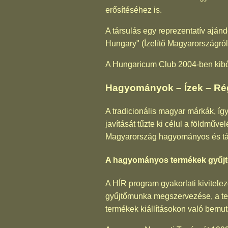
erősítéséhez is.
A társulás egy reprezentatív ajándé
Hungary" (Ízelítő Magyarországról
A Hungaricum Club 2004-ben kibőv
Hagyományok – Ízek – Rég
A tradicionális magyar márkák, íg
javítását tűzte ki célul a földmű
Magyarország hagyományos és táj
A hagyományos termékek gyűjt
A HÍR program gyakorlati kivitelez
gyűjtőmunka megszervezése, a te
termékek kiállításokon való bemut