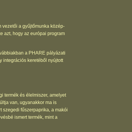
m vezetői a gyűjtőmunka közép-
te azt, hogy az európai program
továbbiakban a PHARE pályázati
 integrációs keretéből nyújtott
i termék és élelmiszer, amelyet
ltja van, ugyanakkor ma is
rt szegedi fűszerpaprika, a makói
evésbé ismert termék, mint a