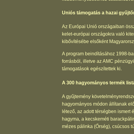
Uniós támogatás a hazai gyűj
Az Európai Unió országaiban össz
kelet-európai országokra való kit
kibővítésébe elsőként Magyarorsz
A program beindításához 1998-ban
forrásból, illetve az AMC pénzügyi
támogatások egészítettek ki.
A 300 hagyományos termék list
A gyűjtemény követelményrendszer
hagyományos módon állítanak elő 
létező, az adott térségben ismert 
hagyma, a kecskeméti barackpálink
mézes pálinka (Őrség), csúcsos t