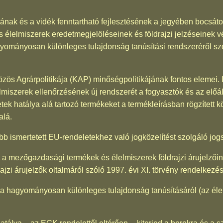
sának és a vidék fenntartható fejlesztésének a jegyében bocsáto
élelmiszerek eredetmegjelöléseinek és földrajzi jelzéseinek v
gyományosan különleges tulajdonság tanúsítási rendszeréről 
özös Agrárpolitikája (KAP) minőségpolitikájának fontos elemei. 
miszerek ellenőrzésének új rendszerét a fogyasztók és az előá
ek hatálya alá tartozó termékeket a termékleírásban rögzített
alá.
bb ismertetett EU-rendeletekhez való jogközelítést szolgáló jogs
et a mezőgazdasági termékek és élelmiszerek földrajzi árujelzői
ajzi árujelzők oltalmáról szóló 1997. évi XI. törvény rendelkezés
et a hagyományosan különleges tulajdonság tanúsításáról (az éle