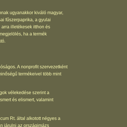
nnak ugyanakkor kiváló magyar,
sai fűszerpaprika, a gyulai
 arra illetékesek itthon és
megjelölés, ha a termék
tó.
lóságos. A nonprofit szervezetként
inőségű termékeivel több mint
agok vélekedése szerint a
mert és elismert, valamint
um Rt. által alkotott négyes a
n járulni az országimázs