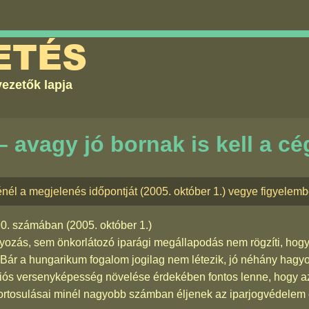
ETÉS
ezetők lapja
avagy jó bornak is kell a cé
nél a megjelenés időpontját (2005. október 1.) vegye figyelemb
90. számában
(2005. október 1.)
lyozás, sem önkorlátozó iparági megállapodás nem rögzíti, hog
 Bár a hungarikum fogalom jogilag nem létezik, jó néhány ha
niós versenyképesség növelése érdekében fontos lenne, hogy a
 csoportosulásai minél nagyobb számban éljenek az iparjogvédele