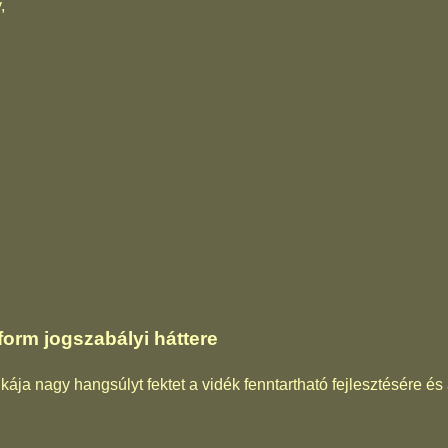
,
orm jogszabályi háttere
kája nagy hangsúlyt fektet a vidék fenntartható fejlesztésére é