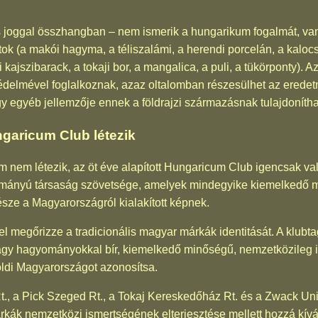
s joggal összhangban – nem ismerik a hungarikum fogalmát, va
latok (a makói hagyma, a téliszalámi, a herendi porcelán, a kaloc
 kajszibarack, a tokaji bor, a mangalica, a puli, a tükörponty). Az
tvédelmével foglalkoznak, azaz oltalomban részesülhet az eredet
 egyéb jellemzője ennek a földrajzi származásnak tulajdonítha
garicum Club létezik
m nem létezik, az öt éve alapított Hungaricum Club igencsak va
mányú társaság szövetsége, amelyek mindegyike kiemelkedő m
sze a Magyarországról kialakított képnek.
el megőrizze a tradicionális magyar márkák identitását. A klubt
gy hagyományokkal bír, kiemelkedő minőségű, nemzetközileg is
földi Magyarországot azonosítsa.
, a Pick Szeged Rt., a Tokaj Kereskedőház Rt. és a Zwack Unic
rkák nemzetközi ismertségének elterjesztése mellett hozzá kívá