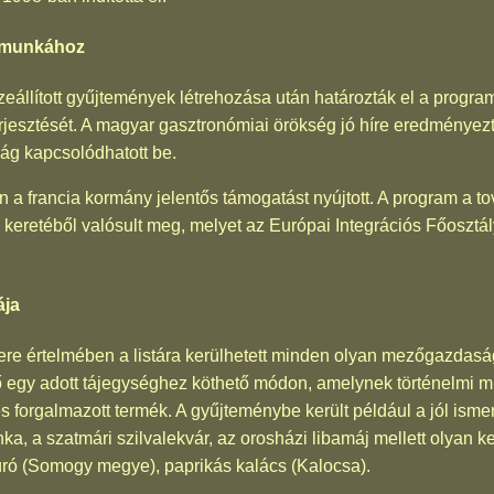
tőmunkához
eállított gyűjtemények létrehozása után határozták el a progra
erjesztését. A magyar gasztronómiai örökség jó híre eredményez
ág kapcsolódhatott be.
 a francia kormány jelentős támogatást nyújtott. A program a 
 keretéből valósult meg, melyet az Európai Integrációs Főosztály
ája
e értelmében a listára kerülhetett minden olyan mezőgazdaság
egy adott tájegységhez köthető módon, amelynek történelmi mú
és forgalmazott termék. A gyűjteménybe került például a jól isme
a, a szatmári szilvalekvár, az orosházi libamáj mellett olyan k
úró (Somogy megye), paprikás kalács (Kalocsa).