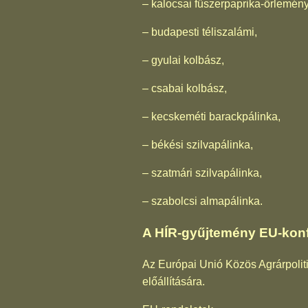
– kalocsai fűszerpaprika-őrlemény
– budapesti téliszalámi,
– gyulai kolbász,
– csabai kolbász,
– kecskeméti barackpálinka,
– békési szilvapálinka,
– szatmári szilvapálinka,
– szabolcsi almapálinka.
A HÍR-gyűjtemény EU-konf
Az Európai Unió Közös Agrárpoliti
előállítására.