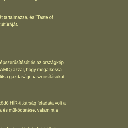
t tartalmazza, és "Taste of
ltúráját.
 népszerűsítését és az országkép
ot (AMC) azzal, hogy megalkossa
tsa gazdasági hasznosításukat.
ödő HÍR-titkárság feladata volt a
 és működtetése, valamint a