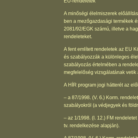
EU-rendeletek
A minőségi élelmiszerek előállítá
ben a mezőgazdasági termékek és 
2081/92/EGK számú, illetve a ha
rendeleteket.
A fent említett rendeletek az EU K
és szabályozzák a különleges élel
szabályozás értelmében a rendelet
megfelelőség vizsgálatának vetik 
A HÍR program jogi hátterét az elő
– a 87/1998. (V. 6.) Korm. rendel
szabályokról (a védjegyek és földr
– az 1/1998. (I. 12.) FM rendelet
tv. rendelkezése alapján).