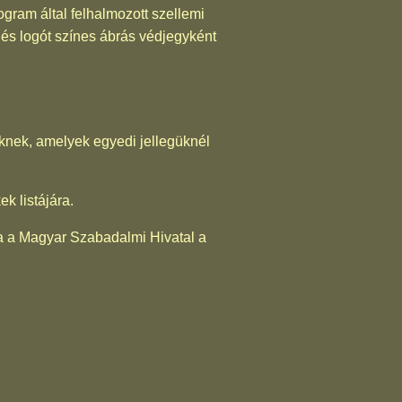
gram által felhalmozott szellemi
és logót színes ábrás védjegyként
eknek, amelyek egyedi jellegüknél
k listájára.
ta a Magyar Szabadalmi Hivatal a