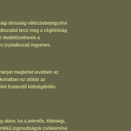
asági társaság változásbejegyzési
atkozattal teszi meg a cégbíróság
 illetékfizetésnek a
és (nyilatkozat) ingyenes.
 amelyet megtehet levélben az
korlatban ez utóbbi az
ért fizetendő költségtérítés
 akkor, ha a jelentős, többségi,
 mértékű jogosultságok csökkenése