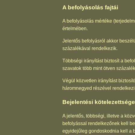
A befolyásolás fajtái
A befolyásolás mértéke (terjedelme)
értelmében.
Jelentős befolyásról akkor beszél
százalékával rendelkezik.
Többségi irányítást biztosít a befo
szavatok több mint ötven százalék
Végül közvetlen irányítást biztosí
háromnegyed részével rendelkezi
Bejelentési kötelezettség
A jelentős, többségi, illetve a köz
befolyással rendelkezőnek kell bej
egyidejűleg gondoskodnia kell a 