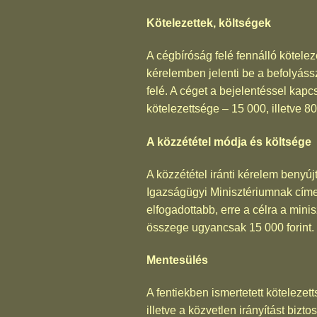
Kötelezettek, költségek
A cégbíróság felé fennálló kötele
kérelemben jelenti be a befolyáss
felé. A céget a bejelentéssel kapcs
kötelezettsége – 15 000, illetve 8
A közzététel módja és költsége
A közzététel iránti kérelem benyúj
Igazságügyi Minisztériumnak címez
elfogadottabb, erre a célra a mini
összege ugyancsak 15 000 forint.
Mentesülés
A fentiekben ismertetett kötelezet
illetve a közvetlen irányítást bi