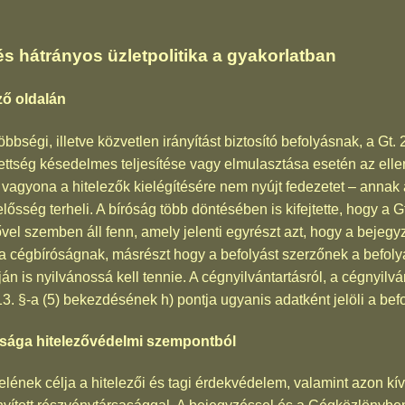
és hátrányos üzletpolitika a gyakorlatban
ző oldalán
többségi, illetve közvetlen irányítást biztosító befolyásnak, a G
ettség késedelmes teljesítése vagy elmulasztása esetén az elle
 vagyona a hitelezők kielégítésére nem nyújt fedezetet – annak a
elelősség terheli. A bíróság több döntésében is kifejtette, hogy 
zővel szemben áll fenn, amely jelenti egyrészt azt, hogy a bejeg
i a cégbíróságnak, másrészt hogy a befolyást szerzőnek a befoly
n is nyilvánossá kell tennie. A cégnyilvántartásról, a cégnyilv
 13. §-a (5) bekezdésének h) pontja ugyanis adatként jelöli a be
kisága hitelezővédelmi szempontból
elének célja a hitelezői és tagi érdekvédelem, valamint azon kí