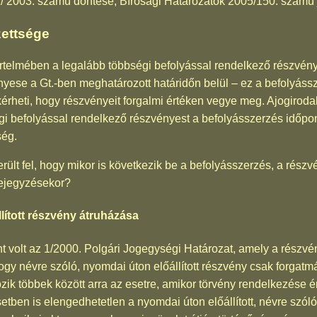
1/ 2003. számú döntése, Bírósági Határozatok 2005/150. számú 
zettsége
rtelmében a legalább többségi befolyással rendelkező részvénye
yese a Gt.-ben meghatározott határidőn belül – ez a befolyáss
 kérheti, hogy részvényeit forgalmi értéken vegye meg. Ajogiro
gi befolyással rendelkező részvényest a befolyásszerzés időpon
ség.
ült fel, hogy mikor is következik be a befolyásszerzés, a rés
bejegyzésekor?
lított részvény átruházása
t volt az 1/2000. Polgári Jogegységi Határozat, amely a részvén
ogy névre szóló, nyomdai úton előállított részvény csak forgatm
ik többek között arra az esetre, amikor törvény rendelkezése 
etben is elengedhetetlen a nyomdai úton előállított, névre szó