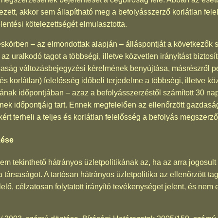
zett, akkor sem állapítható meg a befolyásszerző korlátlan fele
lentési kötelezettségét elmulasztotta.
éskörben – az elmondottak alapján – álláspontját a következők s
az uralkodó tagot a többségi, illetve közvetlen irányítást bizt
ársaság változásbejegyzési kérelmének benyújtása, másrészről pe
és korlátlan) felelősség időbeli terjedelme a többségi, illetve 
nak időpontjában – azaz a befolyásszerzéstől számított 30 nap 
nek időpontjáig tart. Ennek megfelelően az ellenőrzött gazdasá
kért terheli a teljes és korlátlan felelősség a befolyás megszerző
zése
t nem tekinthető hátrányos üzletpolitikának az, ha az arra jogos
a társaságot. A tartósan hátrányos üzletpolitika az ellenőrzött t
elő, célzatosan folytatott irányító tevékenységet jelent, és ne