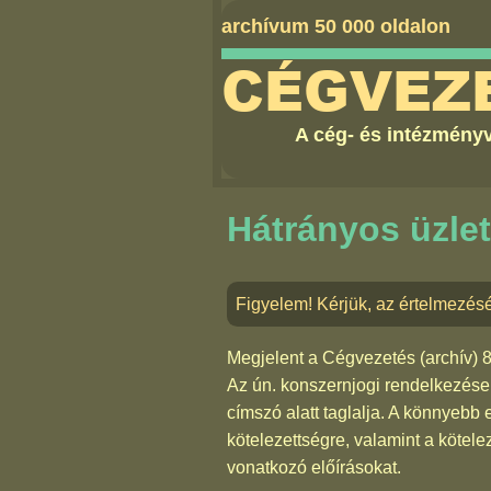
archívum 50 000 oldalon
CÉGVEZ
A cég- és intézményv
Hátrányos üzlet
Figyelem! Kérjük, az értelmezés
Megjelent a
Cégvezetés (archív) 
Az ún. konszernjogi rendelkezések
címszó alatt taglalja. A könnyebb
kötelezettségre, valamint a kötelez
vonatkozó előírásokat.