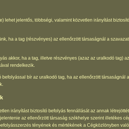
 lehet jelentős, többségi, valamint közvetlen irányítást biztosít
ünk, ha a tag (részvényes) az ellenőrzött társaságnál a szavaza
lyás akkor, ha a tag, illetve részvényes (azaz az uralkodó tag) a
ával rendelkezik.
tó befolyással bír az uralkodó tag, ha az ellenőrzött társaságnál
k.
ek
vetlen irányítást biztosító befolyás fennállását az annak létrejöt
elentenie az ellenőrzött társaság székhelye szerint illetékes c
befolyásszerzés tényének és mértékének a Cégközlönyben való k