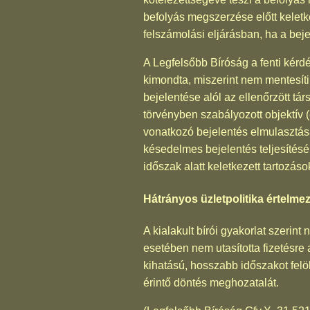
befolyás megszerzése előtt keletke
felszámolási eljárásban, ha a beje
A Legfelsőbb Bíróság a fenti kérd
kimondta, miszerint nem mentesíti 
bejelentése alól az ellenőrzött t
törvényben szabályozott objektív (
vonatkozó bejelentés elmulasztásá
késedelmes bejelentés teljesítésé
időszak alatt keletkezett tartozáso
Hátrányos üzletpolitika értelme
A kialakult bírói gyakorlat szerin
esetében nem utasította fizetésre 
kihatású, hosszabb időszakot felöl
érintő döntés meghozatalát.