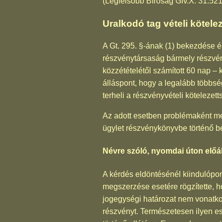
(Legfelsőbb Bíróság Gfv.X. 31.52
Uralkodó tag vételi kötele
A Gt. 295. §-ának (1) bekezdése é
részvénytársaság bármely részvén
közzétételétől számított 60 nap –
álláspont, hogy a legalább többsé
terheli a részvényvételi kötelezett
Az adott esetben problémaként mer
ügylet részvénykönyvbe történő 
Névre szóló, nyomdai úton előál
A kérdés eldöntésénél kiindulópon
megszerzése esetére rögzítette, h
jogegységi határozat nem vonatkoz
részvényt. Természetesen ilyen es