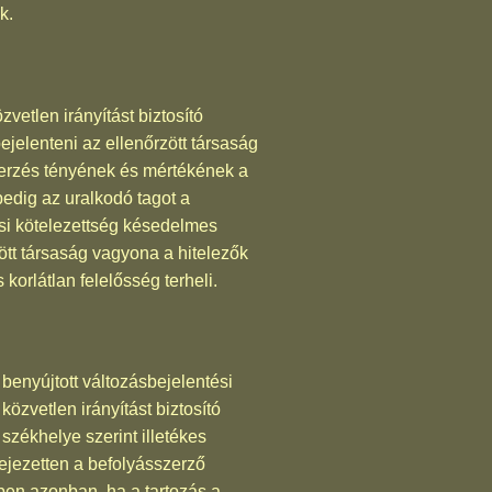
k.
vetlen irányítást biztosító
ejelenteni az ellenőrzött társaság
zerzés tényének és mértékének a
pedig az uralkodó tagot a
ési kötelezettség késedelmes
ött társaság vagyona a hitelezők
 korlátlan felelősség terheli.
 benyújtott változásbejelentési
özvetlen irányítást biztosító
 székhelye szerint illetékes
fejezetten a befolyásszerző
ben azonban, ha a tartozás a