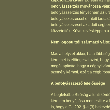
kapcsolatba kívánnak lépni az irá
befolyásszerzés nyilvánossá válik,
befolyásszerzés tényét nem az ura
befolyásszerzéssel érintett társa
befolyásszerzését az adott cégben
közzétették. Következésképpen a 
Nem jogosulttól származó válto
Más a helyzet akkor, ha a többségi
kérelmet is előterjeszt azért, hog
megállapította, hogy a cégnyilván
személy kérheti, ezért a cégbírósá
A befolyásszerző felelőssége
A Legfelsőbb Bíróság a fenti kérdé
kérelem benyújtása mentesíti-e a b
is, hogy a Gt. 292. §-a (3) bekezd