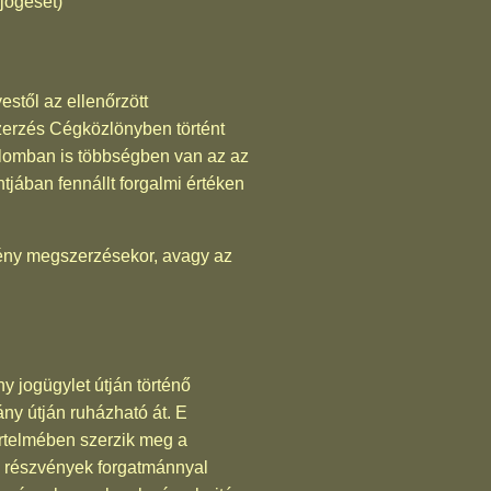
jogeset)
stől az ellenőrzött
zerzés Cégközlönyben történt
dalomban is többségben van az az
tjában fennállt forgalmi értéken
zvény megszerzésekor, avagy az
y jogügylet útján történő
ány útján ruházható át. E
értelmében szerzik meg a
ló részvények forgatmánnyal