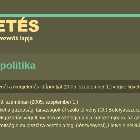
ETÉS
ezetők lapja
politika
énél a megjelenés időpontját (2005. szeptember 1.) vegye figye
89. számában
(2005. szeptember 1.)
et a gazdasági társaságokról szóló törvény (Gt.) Befolyássze
 eligazodás végett röviden összefoglaljuk a konszernjogra, az az
ettség elmulasztása esetén a tagi (részvényesi), illetve e nélkül 