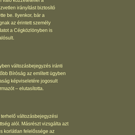
 való közzététellel a
vetlen irányítást biztosító
e be. Ilyenkor, bár a
gnak az érintett személy
adatot a Cégközlönyben is
lósult.
gyben változásbejegyzés iránti
sőbb Bíróság az említett ügyben
aság képviseletére jogosult
mazót – elutasította.
n terhelő változásbejegyzési
tség alól. Másrészt vizsgálta azt
s korlátlan felelőssége az