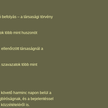
ó befolyás – a társasági törvény
tok több mint huszonöt
z ellenőrzött társaságnál a
 a szavazatok több mint
tét követő harminc napon belül a
égbíróságnak, és a bejelentéssel
özzétételéről is.