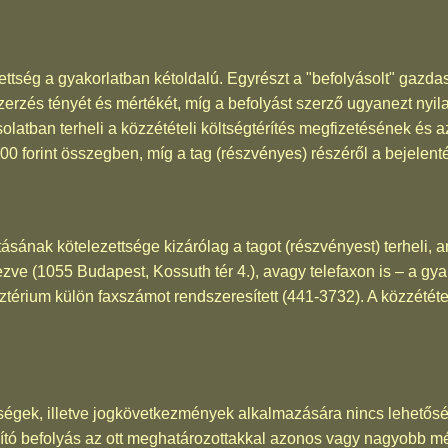
zettség a gyakorlatban kétoldalú. Egyrészt a "befolyásolt" gazd
zerzés tényét és mértékét, míg a befolyást szerző ugyanezt nyil
olatban terheli a közzétételi költségtérítés megfizetésének és az
000 forint összegben, míg a tag (részvényes) részéről a bejelent
tásának kötelezettsége kizárólag a tagot (részvényest) terheli,
ve (1055 Budapest, Kossuth tér 4.), avagy telefaxon is – a gya
sztérium külön faxszámot rendszeresített (441-3732). A közzététel
tségek, illetve jogkövetkezmények alkalmazására nincs lehetőség
ztosító befolyás az ott meghatározottakkal azonos vagy nagyobb