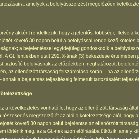
tartozásaira, amelyek a befolyásszerzést megelőzően keletkezte
vény akként rendelkezik, hogy a jelentős, többségi, illetve a köz
ejöttét követő 30 napon belül a befolyással rendelkező köteles b
íróságnak; a bejelentéssel egyidejűleg gondoskodik a befolyáss
. A Gt. fentiekben utalt 292. §-ának (3) bekezdése értelmében 
ítást biztosító befolyásnak az előzőekben meghatározott bejelent
tén, az ellenőrzött társaság felszámolása során – ha az ellenőrz
 annak a bejelentés teljesítéséig felmerült tartozásaiért teljes és
ötelezettsége
 a következtetés vonható le, hogy az ellenőrzött társaság által
részesedés megszerzőjét az alól a kötelezettsége alól, hogy a k
rejöttét követő 30 napon belül bejelentse az ellenőrzött társaság
m történik meg, az a Gt.-nek azon előírásába ütközik, amely ki
 megszerzésének bejelentését a cégbíróság felé. Abban az eset