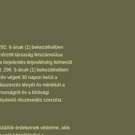
t. 292. §-ának (1) bekezdésében
nőrzött társaság felszámolása
 bejelentés teljesítéséig felmerült
a Gt. 296. §-ának (1) bekezdésében
yzés végett 30 napon belül a
ásszerzés tényét és mértékét a
ánosságról és a bírósági
folyásoló részesedés szerzést.
vülállók érdekeinek védelme, akik