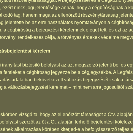
nyított részvénytársasággal. A bejegyzéssel és a Cégközlönyben
 ezért nincs jogi jelentősége annak, hogy a cégbíróságnak a köz
lkodó tag, hanem maga az ellenőrzött részvénytársaság jelentett
ság jelentette be az erre használatos nyomtatványon a cégbírósá
, a cégbíróság a bejegyzési kérelemnek eleget tett, és ezt az 
törvényi rendelkezés célja, a törvényes érdekek védelme megva
zásbejelentési kérelem
 irányítást biztosító befolyást az azt megszerző jelenti be, és e
y a fentieket a cégbíróság jegyezze be a cégjegyzékbe. A Legfel
tartás adataiban bekövetkezett változás bejegyzését csak a társ
g a változásbejegyzési kérelmet – mint nem arra jogosulttól szár
skörben vizsgálta, hogy az ellenőrzött társaságot a Ctv. alapjá
efolyást szerzőt az őt a Gt. alapján terhelő bejelentési kötelezet
ésének alkalmazása körében kiterjed-e a befolyásszerző teljes é