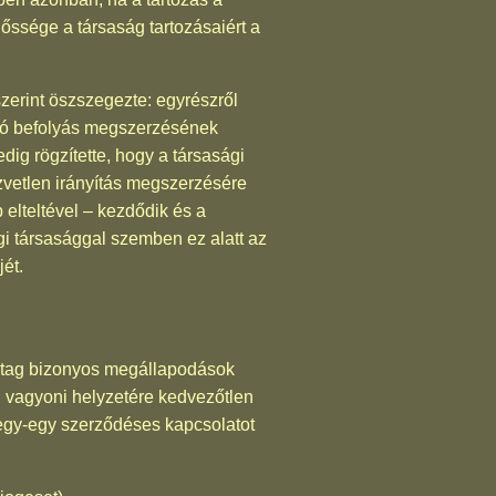
lőssége a társaság tartozásaiért a
zerint öszszegezte: egyrészről
osító befolyás megszerzésének
dig rögzítette, hogy a társasági
közvetlen irányítás megszerzésére
elteltével – kezdődik és a
gi társasággal szemben ez alatt az
jét.
ult tag bizonyos megállapodások
ag vagyoni helyzetére kedvezőtlen
m egy-egy szerződéses kapcsolatot