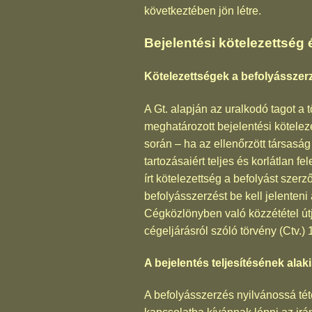
következtében jön létre.
Bejelentési kötelezettség 
Kötelezettségek a befolyásszer
A Gt. alapján az uralkodó tagot a 
meghatározott bejelentési kötelez
során – ha az ellenőrzött társaság
tartozásaiért teljes és korlátlan f
írt kötelezettség a befolyást szer
befolyásszerzést be kell jelenten
Cégközlönyben való közzététel útjá
cégeljárásról szóló törvény (Ctv.)
A bejelentés teljesítésének ala
A befolyásszerzés nyilvánossá tét