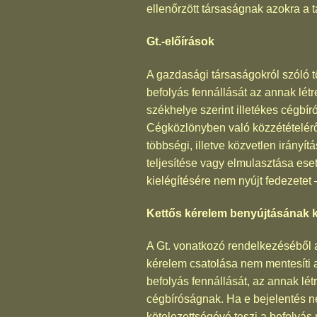
ellenőrzött társaságnak azokra a 
Gt.-előírások
A gazdasági társaságokról szóló tör
befolyás fennállását az annak létr
székhelye szerint illetékes cégb
Cégközlönyben való közzétételéről
többségi, illetve közvetlen irány
teljesítése vagy elmulasztása ese
kielégítésére nem nyújt fedezetet –
Kettős kérelem benyújtásának k
A Gt. vonatkozó rendelkezéséből az
kérelem csatolása nem mentesíti a 
befolyás fennállását, az annak lét
cégbíróságnak. Ha e bejelentés ne
kötelezettségévé teszi a befolyás