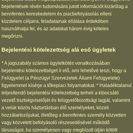
bejelentések révén tudomására jutott információt kizárólag a
bennfentes kereskedelem és piacbefolyásolás elleni
küzdelem céljaira, feladatainak ellátása érdekében
használhatja fel, és az adatokat három évig köteles
megőrizni.
Bejelentési kötelezettség alá eső ügyletek
* A jogszabály számos ügyletkötés vonatkozásában
bejelentési kötelezettséget ír elő, ami lehetővé teszi, hogy a
Felügyelet (a Pénzügyi Szervezetek Állami Felügyelete)
figyelemmel kísérje a tőkepiaci folyamatokat. * Haladéktalanul
teljesítendő bejelentési kötelezettség terheli a kibocsátó
vezető tisztségviselőjét és felügyelőbizottsági tagját, valamint
a velük közös háztartásban élő személyeket, közeli
hozzátartozójukat, illetőleg a bennfentes személy közvetlen
vagy közvetett befolyásoló részesedésével működő
társaságot, ha személyesen vagy megbízott útján kötött