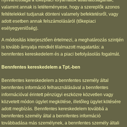
valamint annak is letéteményese, hogy a szereplők azonos
feltételekkel tudjanak dönteni valamely befektetésről, vagy
adott esetben annak felszámolásáról (tőkepiaci
esélyegyenlőség).
A módosítás kiterjesztően értelmezi, a meghatározás szintjén
is tovább árnyalja mindkét tilalmazott magatartás: a
bennfentes kereskedelem és a piaci befolyásolás fogalmát.
Bennfentes kereskedelem a Tpt.-ben
Bennfentes kereskedelem a bennfentes személy által
bennfentes információ felhasználásával a bennfentes
információval érintett pénzügyi eszközre közvetlen vagy
közvetett módon ügylet megkötése, illetőleg ügylet kötésére
adott megbízás. Bennfentes kereskedelem továbbá a
bennfentes személy által a bennfentes információ
továbbadása más személynek, a bennfentes személy általi