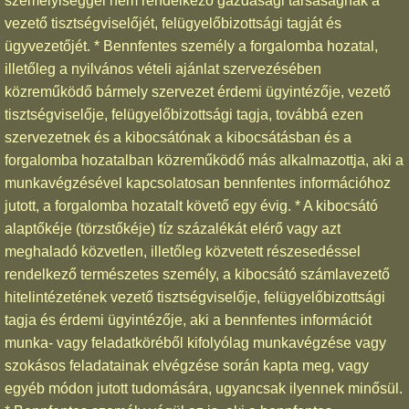
személyiséggel nem rendelkező gazdasági társaságnak a
vezető tisztségviselőjét, felügyelőbizottsági tagját és
ügyvezetőjét. * Bennfentes személy a forgalomba hozatal,
illetőleg a nyilvános vételi ajánlat szervezésében
közreműködő bármely szervezet érdemi ügyintézője, vezető
tisztségviselője, felügyelőbizottsági tagja, továbbá ezen
szervezetnek és a kibocsátónak a kibocsátásban és a
forgalomba hozatalban közreműködő más alkalmazottja, aki a
munkavégzésével kapcsolatosan bennfentes információhoz
jutott, a forgalomba hozatalt követő egy évig. * A kibocsátó
alaptőkéje (törzstőkéje) tíz százalékát elérő vagy azt
meghaladó közvetlen, illetőleg közvetett részesedéssel
rendelkező természetes személy, a kibocsátó számlavezető
hitelintézetének vezető tisztségviselője, felügyelőbizottsági
tagja és érdemi ügyintézője, aki a bennfentes információt
munka- vagy feladatköréből kifolyólag munkavégzése vagy
szokásos feladatainak elvégzése során kapta meg, vagy
egyéb módon jutott tudomására, ugyancsak ilyennek minősül.