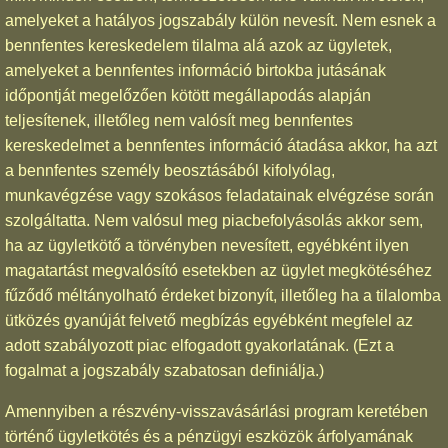
amelyeket a hatályos jogszabály külön nevesít. Nem esnek a
bennfentes kereskedelem tilalma alá azok az ügyletek,
amelyeket a bennfentes információ birtokba jutásának
időpontját megelőzően kötött megállapodás alapján
teljesítenek, illetőleg nem valósít meg bennfentes
kereskedelmet a bennfentes információ átadása akkor, ha azt
a bennfentes személy beosztásából kifolyólag,
munkavégzése vagy szokásos feladatainak elvégzése során
szolgáltatta. Nem valósul meg piacbefolyásolás akkor sem,
ha az ügyletkötő a törvényben nevesített, egyébként ilyen
magatartást megvalósító esetekben az ügylet megkötéséhez
fűződő méltányolható érdeket bizonyít, illetőleg ha a tilalomba
ütközés gyanúját felvető megbízás egyébként megfelel az
adott szabályozott piac elfogadott gyakorlatának. (Ezt a
fogalmat a jogszabály szabatosan definiálja.)
Amennyiben a részvény-visszavásárlási program keretében
történő ügyletkötés és a pénzügyi eszközök árfolyamának