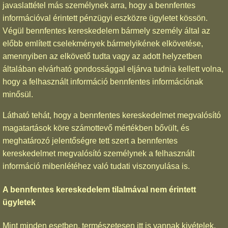
javaslattétel más személynek arra, hogy a bennfentes
információval érintett pénzügyi eszközre ügyletet kössön.
Végül bennfentes kereskedelem bármely személy által az
előbb említett cselekmények bármelyikének elkövetése,
amennyiben az elkövető tudta vagy az adott helyzetben
általában elvárható gondossággal eljárva tudnia kellett volna,
hogy a felhasznált információ bennfentes információnak
minősül.
Látható tehát, hogy a bennfentes kereskedelmet megvalósító
magatartások köre számottevő mértékben bővült, és
meghatározó jelentőségre tett szert a bennfentes
kereskedelmet megvalósító személynek a felhasznált
információ mibenlétéhez való tudati viszonyulása is.
A bennfentes kereskedelem tilalmával nem érintett
ügyletek
Mint minden esetben, természetesen itt is vannak kivételek,