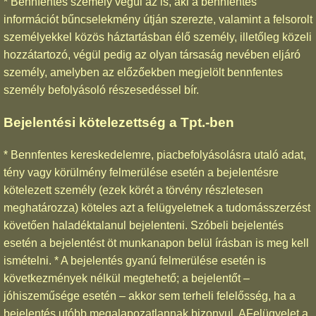
* Bennfentes személy végül az is, aki a bennfentes
információt bűncselekmény útján szerezte, valamint a felsorolt
személyekkel közös háztartásban élő személy, illetőleg közeli
hozzátartozó, végül pedig az olyan társaság nevében eljáró
személy, amelyben az előzőekben megjelölt bennfentes
személy befolyásoló részesedéssel bír.
Bejelentési kötelezettség a Tpt.-ben
* Bennfentes kereskedelemre, piacbefolyásolásra utaló adat,
tény vagy körülmény felmerülése esetén a bejelentésre
kötelezett személy (ezek körét a törvény részletesen
meghatározza) köteles azt a felügyeletnek a tudomásszerzést
követően haladéktalanul bejelenteni. Szóbeli bejelentés
esetén a bejelentést öt munkanapon belül írásban is meg kell
ismételni. * A bejelentés gyanú felmerülése esetén is
következmények nélkül megtehető; a bejelentőt –
jóhiszeműsége esetén – akkor sem terheli felelősség, ha a
bejelentés utóbb megalapozatlannak bizonyul. AFelügyelet a