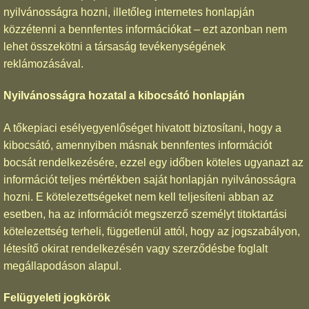
nyilvánosságra hozni, illetőleg internetes honlapján
közzétenni a bennfentes információkat – ezt azonban nem
lehet összekötni a társaság tevékenységének
reklámozásával.
Nyilvánosságra hozatal a kibocsátó honlapján
A tőkepiaci esélyegyenlőséget hivatott biztosítani, hogy a
kibocsátó, amennyiben másnak bennfentes információt
bocsát rendelkezésére, ezzel egy időben köteles ugyanazt az
információt teljes mértékben saját honlapján nyilvánosságra
hozni. E kötelezettségeket nem kell teljesíteni abban az
esetben, ha az információt megszerző személyt titoktartási
kötelezettség terheli, függetlenül attól, hogy az jogszabályon,
létesítő okirat rendelkezésén vagy szerződésbe foglalt
megállapodáson alapul.
Felügyeleti jogkörök