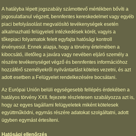
A hatályba lépett jogszabály számottevő mértékben bővíti a
jogosulatlanul végzett, bennfentes kereskedelmet vagy egyéb
piaci befolyásolást megvalósító tevékenységek esetén
alkalmazható felügyeleti intézkedések körét, vagyis a
tőkepiaci folyamatok felett egyfajta hatósági kontroll
érvényesül. Ennek alapja, hogy a törvény értelmében a
kibocsátó, illetőleg a javára vagy nevében eljáró személy a
részére tevékenységet végző és bennfentes információhoz
hozzáférő személyekről nyilvántartást köteles vezetni, és azt
adott esetben a Felügyelet rendelkezésére bocsátani.
Az Európai Unión belüli egységesebb fellépés érdekében a
hatályos törvény XXII. fejezete részletesen szabályozza azt is,
hogy az egyes tagállami felügyeletek miként kötelesek
együttműködni, egymás részére adatokat szolgáltatni, adott
ügyben egymást értesíteni.
Hatósági ellenőrzés