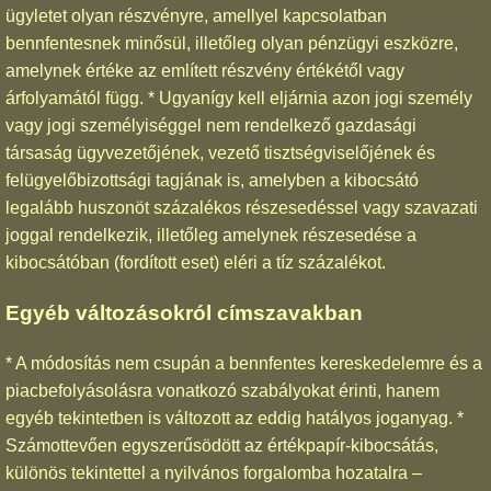
ügyletet olyan részvényre, amellyel kapcsolatban
bennfentesnek minősül, illetőleg olyan pénzügyi eszközre,
amelynek értéke az említett részvény értékétől vagy
árfolyamától függ. * Ugyanígy kell eljárnia azon jogi személy
vagy jogi személyiséggel nem rendelkező gazdasági
társaság ügyvezetőjének, vezető tisztségviselőjének és
felügyelőbizottsági tagjának is, amelyben a kibocsátó
legalább huszonöt százalékos részesedéssel vagy szavazati
joggal rendelkezik, illetőleg amelynek részesedése a
kibocsátóban (fordított eset) eléri a tíz százalékot.
Egyéb változásokról címszavakban
* A módosítás nem csupán a bennfentes kereskedelemre és a
piacbefolyásolásra vonatkozó szabályokat érinti, hanem
egyéb tekintetben is változott az eddig hatályos joganyag. *
Számottevően egyszerűsödött az értékpapír-kibocsátás,
különös tekintettel a nyilvános forgalomba hozatalra –