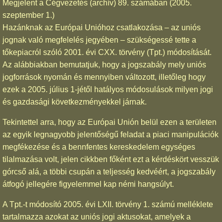
Megjelent a
Cégvezetés (archív) 89. számában
(2005.
szeptember 1.)
Hazánknak az Európai Unióhoz csatlakozása – az uniós
jognak való megfelelés jegyében – szükségessé tette a
tőkepiacról szóló 2001. évi CXX. törvény (Tpt.) módosítását.
Az alábbiakban bemutatjuk, hogy a jogszabály mely uniós
jogforrások nyomán és mennyiben változott, illetőleg hogy
ezek a 2005. július 1-jétől hatályos módosulások milyen jogi
és gazdasági következményekkel járnak.
Tekintettel arra, hogy az Európai Unión belül ezen a területen
az egyik legnagyobb jelentőségű feladat a piaci manipulációk
megfékezése és a bennfentes kereskedelem egységes
tilalmazása volt, jelen cikkben főként ezt a kérdéskört vesszük
górcső alá, a többi csupán a teljesség kedvéért, a jogszabály
átfogó jellegére figyelemmel kap némi hangsúlyt.
A Tpt.-t módosító 2005. évi LXII. törvény 1. számú melléklete
tartalmazza azokat az uniós jogi aktusokat, amelyek a