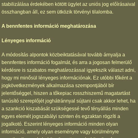
stabilizálása érdekében kötött ügylet az uniós jog előírásaival
összhangban áll, ez sem ütközik törvényi tilalomba.
A bennfentes információ meghatározása
Lényeges információ
A módosítás alpontok közbeiktatásával tovább árnyalja a
bennfentes információ fogalmát, és arra a jogosan felmerülő
kérdésre is szabatos meghatározással igyekszik választ adni,
hogy mi minősül lényeges információnak. Ez utóbbi főként a
jogkövetkezmények alkalmazása szempontjából bír
jelentőséggel, hiszen a tőkepiac rosszhiszemű magatartást
tanúsító szereplőjét joghátránnyal sújtani csak akkor lehet, ha
a szankció kiszabását szükségessé tevő tényállás minden
egyes elemét jogszabályi szinten és egzaktan rögzíti a
jogalkotó. Eszerint lényeges információ minden olyan
információ, amely olyan eseményre vagy körülményre