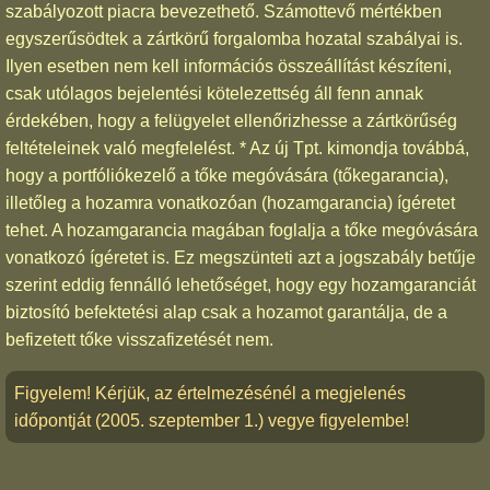
szabályozott piacra bevezethető. Számottevő mértékben
egyszerűsödtek a zártkörű forgalomba hozatal szabályai is.
Ilyen esetben nem kell információs összeállítást készíteni,
csak utólagos bejelentési kötelezettség áll fenn annak
érdekében, hogy a felügyelet ellenőrizhesse a zártkörűség
feltételeinek való megfelelést. * Az új Tpt. kimondja továbbá,
hogy a portfóliókezelő a tőke megóvására (tőkegarancia),
illetőleg a hozamra vonatkozóan (hozamgarancia) ígéretet
tehet. A hozamgarancia magában foglalja a tőke megóvására
vonatkozó ígéretet is. Ez megszünteti azt a jogszabály betűje
szerint eddig fennálló lehetőséget, hogy egy hozamgaranciát
biztosító befektetési alap csak a hozamot garantálja, de a
befizetett tőke visszafizetését nem.
Figyelem! Kérjük, az értelmezésénél a megjelenés
időpontját (2005. szeptember 1.) vegye figyelembe!