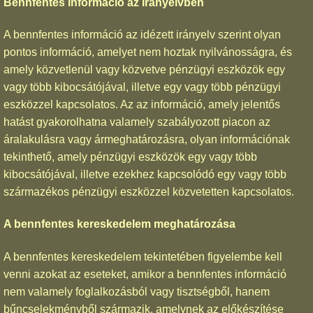
Bennfentes információ az irányelvben
A bennfentes információ az idézett irányelv szerint olyan
pontos információ, amelyet nem hoztak nyilvánosságra, és
amely közvetlenül vagy közvetve pénzügyi eszközök egy
vagy több kibocsátójával, illetve egy vagy több pénzügyi
eszközzel kapcsolatos. Az az információ, amely jelentős
hatást gyakorolhatna valamely szabályozott piacon az
áralakulásra vagy ármeghatározásra, olyan információnak
tekinthető, amely pénzügyi eszközök egy vagy több
kibocsátójával, illetve ezekhez kapcsolódó egy vagy több
származékos pénzügyi eszközzel közvetetten kapcsolatos.
A bennfentes kereskedelem meghatározása
A bennfentes kereskedelem tekintetében figyelembe kell
venni azokat az eseteket, amikor a bennfentes információ
nem valamely foglalkozásból vagy tisztségből, hanem
bűncselekményből származik, amelynek az előkészítése