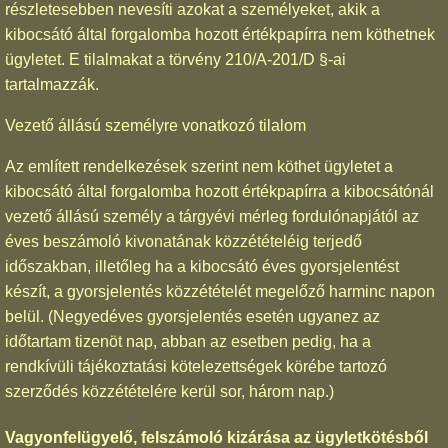
részletesebben nevesíti azokat a személyeket, akik a
kibocsátó által forgalomba hozott értékpapírra nem köthetnek
ügyletet. E tilalmakat a törvény 210/A-201/D §-ai
tartalmazzák.
Vezető állású személyre vonatkozó tilalom
Az említett rendelkezések szerint nem köthet ügyletet a
kibocsátó által forgalomba hozott értékpapírra a kibocsátónál
vezető állású személy a tárgyévi mérleg fordulónapjától az
éves beszámoló kivonatának közzétételéig terjedő
időszakban, illetőleg ha a kibocsátó éves gyorsjelentést
készít, a gyorsjelentés közzétételét megelőző harminc napon
belül. (Negyedéves gyorsjelentés esetén ugyanez az
időtartam tizenöt nap, abban az esetben pedig, ha a
rendkívüli tájékoztatási kötelezettségek körébe tartozó
szerződés közzétételére kerül sor, három nap.)
Vagyonfelügyelő, felszámoló kizárása az ügyletkötésből