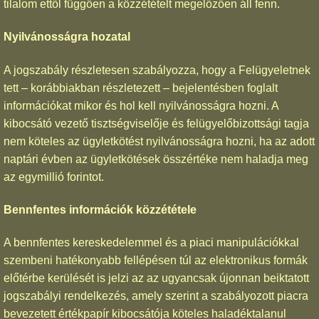
tilalom ettől függően a közzétételt megelőzően áll fenn.
Nyilvánosságra hozatal
A jogszabály részletesen szabályozza, hogy a Felügyeletnek
tett – korábbiakban részletezett – bejelentésben foglalt
információkat mikor és hol kell nyilvánosságra hozni. A
kibocsátó vezető tisztségviselője és felügyelőbizottsági tagja
nem köteles az ügyletkötést nyilvánosságra hozni, ha az adott
naptári évben az ügyletkötések összértéke nem haladja meg
az egymillió forintot.
Bennfentes információk közzététele
A bennfentes kereskedelemmel és a piaci manipulációkkal
szembeni hatékonyabb fellépésen túl az elektronikus formák
előtérbe kerülését is jelzi az az ugyancsak újonnan beiktatott
jogszabályi rendelkezés, amely szerint a szabályozott piacra
bevezetett értékpapír kibocsátója köteles haladéktalanul