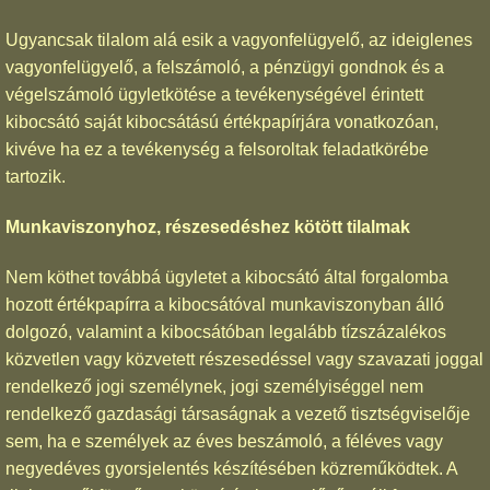
Ugyancsak tilalom alá esik a vagyonfelügyelő, az ideiglenes
vagyonfelügyelő, a felszámoló, a pénzügyi gondnok és a
végelszámoló ügyletkötése a tevékenységével érintett
kibocsátó saját kibocsátású értékpapírjára vonatkozóan,
kivéve ha ez a tevékenység a felsoroltak feladatkörébe
tartozik.
Munkaviszonyhoz, részesedéshez kötött tilalmak
Nem köthet továbbá ügyletet a kibocsátó által forgalomba
hozott értékpapírra a kibocsátóval munkaviszonyban álló
dolgozó, valamint a kibocsátóban legalább tízszázalékos
közvetlen vagy közvetett részesedéssel vagy szavazati joggal
rendelkező jogi személynek, jogi személyiséggel nem
rendelkező gazdasági társaságnak a vezető tisztségviselője
sem, ha e személyek az éves beszámoló, a féléves vagy
negyedéves gyorsjelentés készítésében közreműködtek. A