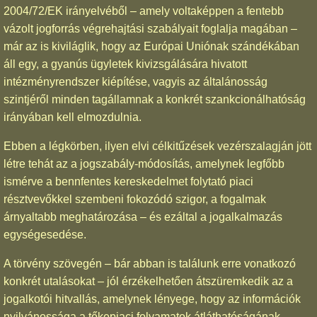
2004/72/EK irányelvéből – amely voltaképpen a fentebb
vázolt jogforrás végrehajtási szabályait foglalja magában –
már az is kiviláglik, hogy az Európai Uniónak szándékában
áll egy, a gyanús ügyletek kivizsgálására hivatott
intézményrendszer kiépítése, vagyis az általánosság
szintjéről minden tagállamnak a konkrét szankcionálhatóság
irányában kell elmozdulnia.
Ebben a légkörben, ilyen elvi célkitűzések vezérszalagján jött
létre tehát az a jogszabály-módosítás, amelynek legfőbb
ismérve a bennfentes kereskedelmet folytató piaci
résztvevőkkel szembeni fokozódó szigor, a fogalmak
árnyaltabb meghatározása – és ezáltal a jogalkalmazás
egységesedése.
A törvény szövegén – bár abban is találunk erre vonatkozó
konkrét utalásokat – jól érzékelhetően átszüremkedik az a
jogalkotói hitvallás, amelynek lényege, hogy az információk
nyilvánossága a tőkepiaci folyamatok átláthatóságának,