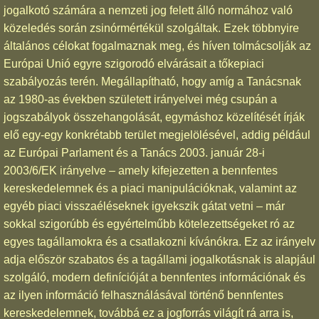
jogalkotó számára a nemzeti jog felett álló normához való
közeledés során zsinórmértékül szolgáltak. Ezek többnyire
általános célokat fogalmaznak meg, és híven tolmácsolják az
Európai Unió egyre szigorodó elvárásait a tőkepiaci
szabályozás terén. Megállapítható, hogy amíg a Tanácsnak
az 1980-as években született irányelvei még csupán a
jogszabályok összehangolását, egymáshoz közelítését írják
elő egy-egy konkrétabb terület megjelölésével, addig például
az Európai Parlament és a Tanács 2003. január 28-i
2003/6/EK irányelve – amely kifejezetten a bennfentes
kereskedelemnek és a piaci manipulációknak, valamint az
egyéb piaci visszaéléseknek igyekszik gátat vetni – már
sokkal szigorúbb és egyértelműbb kötelezettségeket ró az
egyes tagállamokra és a csatlakozni kívánókra. Ez az irányelv
adja először szabatos és a tagállami jogalkotásnak is alapjául
szolgáló, modern definícióját a bennfentes információnak és
az ilyen információ felhasználásával történő bennfentes
kereskedelemnek, továbbá ez a jogforrás világít rá arra is,