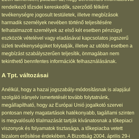
rendelkező tőzsdei kereskedők, szerződő félként
tevékenységre jogosult testületek, illetve megbízások
harmadik személyek nevében történő teljesítésére
felhatalmazott személyek az első két esetben pénzügyi
eszközök vételével vagy eladásával kapcsolatos jogszerű
üzleti tevékenységüket folytatják, illetve az utóbbi esetben a
megbízást szabályszerűen teljesítik, önmagában nem
tekinthető bennfentes információk felhasználásának.
A Tpt. változásai
Anélkül, hogy a hazai jogszabály-módosításnak is alapjául
szolgáló irányelv ismertetését tovább folytatnánk,
megállapítható, hogy az Európai Unió jogalkotó szervei
pontosan mely magatartások hatékonyabb, tagállami szinten
is megvalósuló tilalmazását tartják kívánatosnak a tőkepiaci
viszonyok és folyamatok tisztasága, a tőkepiacba vetett
bizalom erősítése érdekében. A Bizottság 2004. április 29-i