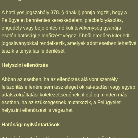
A hatályos jogszabály 378. §-ának i) pontja rögzíti, hogy a
Felügyelet bennfentes kereskedelem, piacbefolyásolás,
engedély vagy bejelentés nélküli tevékenység gyanúja
esetén hatósági ellenőrzést végez. Ebből eredően kiterjedt
jogosítványokkal rendelkezik, amelyek adott esetben lehetővé
teszik a tényállás felderítését.
Helyszíni ellenőrzés
Abban az esetben, ha az ellenőrzés alá vont személy
felszólítás ellenére sem tesz eleget okirat-átadási vagy egyéb
adatszolgáltatási kötelezettségének, illetőleg minden más
esetben, ha az szükségesnek mutatkozik, a Felügyelet
helyszíni ellenőrzést is végezhet.
Hatósági nyilvántartások