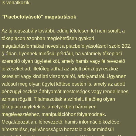
is vonatkozik.
"Piacbefolyásoló" magatartások
Az új jogszabály további, eddig tételesen fel nem sorolt, a
tőkepiacon azonban meglehetősen gyakori
magatartásformákat nevesít a piacbefolyásolásról szóló 202.
§-ában. Ilyennek minősül például, ha valamely tőkepiaci
szereplő olyan ügyletet köt, amely hamis vagy félrevezető
jelzéseket ad, illetőleg adhat az adott pénzügyi eszköz
keresleti vagy kínálati viszonyairól, árfolyamáról. Ugyanez
valósul meg olyan ügylet kötése esetén is, amely az adott
pénzügyi eszköz árfolyamát mesterséges vagy rendellenes
szinten rögzíti. Tilalmazottak a színlelt, illetőleg olyan
tőkepiaci ügyletek is, amelyekben bármilyen
megtévesztéshez, manipulációhoz folyamodnak.
Megalapozatlan, félrevezető, hamis információ közlése,
híresztelése, nyilvánosságra hozatala akkor minősül