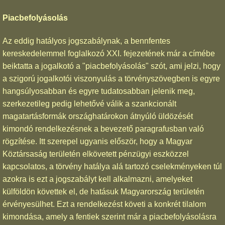
Piacbefolyásolás
Az eddig hatályos jogszabálynak, a bennfentes
kereskedelemmel foglalkozó XXI. fejezetének már a címébe
beiktatta a jogalkotó a "piacbefolyásolás" szót, ami jelzi, hogy
a szigorú jogalkotói viszonyulás a törvényszövegben is egyre
hangsúlyosabban és egyre tudatosabban jelenik meg,
szerkezetileg pedig lehetővé válik a szankcionált
magatartásformák országhatárokon átnyúló üldözését
kimondó rendelkezésnek a bevezető paragrafusban való
rögzítése. Itt szerepel ugyanis először, hogy a Magyar
Köztársaság területén elkövetett pénzügyi eszközzel
kapcsolatos, a törvény hatálya alá tartozó cselekményeken túl
azokra is ezt a jogszabályt kell alkalmazni, amelyeket
külföldön követtek el, de hatásuk Magyarország területén
érvényesülhet. Ezt a rendelkezést követi a konkrét tilalom
kimondása, amely a fentiek szerint már a piacbefolyásolásra