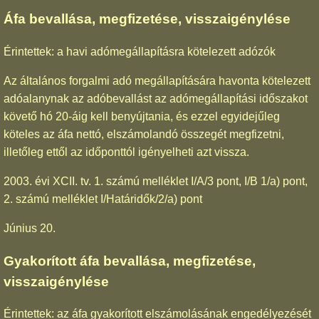
Áfa bevallása, megfizetése, visszaigénylése
Érintettek: a havi adómegállapításra kötelezett adózók
Az általános forgalmi adó megállapítására havonta kötelezett
adóalanynak az adóbevallást az adómegállapítási időszakot
követő hó 20-áig kell benyújtania, és ezzel egyidejűleg
köteles az áfa nettó, elszámolandó összegét megfizetni,
illetőleg ettől az időponttól igényelheti azt vissza.
2003. évi XCII. tv. 1. számú melléklet I/A/3 pont, I/B 1/a) pont,
2. számú melléklet I/Határidők/2/a) pont
Június 20.
Gyakorított áfa bevallása, megfizetése,
visszaigénylése
Érintettek: az áfa gyakorított elszámolásának engedélyezését