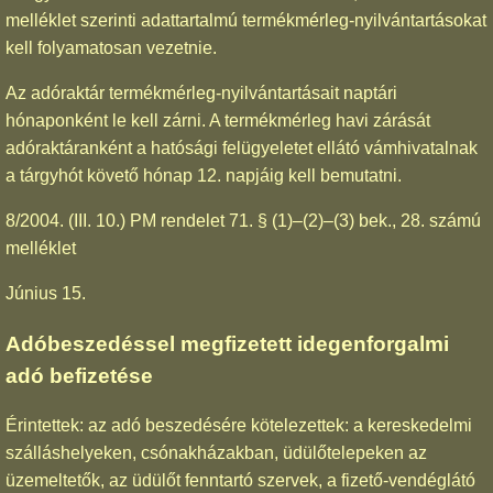
melléklet szerinti adattartalmú termékmérleg-nyilvántartásokat
kell folyamatosan vezetnie.
Az adóraktár termékmérleg-nyilvántartásait naptári
hónaponként le kell zárni. A termékmérleg havi zárását
adóraktáranként a hatósági felügyeletet ellátó vámhivatalnak
a tárgyhót követő hónap 12. napjáig kell bemutatni.
8/2004. (III. 10.) PM rendelet 71. § (1)–(2)–(3) bek., 28. számú
melléklet
Június 15.
Adóbeszedéssel megfizetett idegenforgalmi
adó befizetése
Érintettek: az adó beszedésére kötelezettek: a kereskedelmi
szálláshelyeken, csónakházakban, üdülőtelepeken az
üzemeltetők, az üdülőt fenntartó szervek, a fizető-vendéglátó