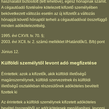
használatot biztosított (tett lehetővé), egész hónapnak számít.
A cégautóadó fizetésére kötelezett kifizető személyében
bekövetkezett változás esetén az új kifizetőt a változás
hónapját követő hónaptól terheli a cégautóadóval összefüggő
minden adókötelezettség.
1995. évi CXVII. tv. 70. §;
2003. évi XCII. tv. 2. számú melléklet I/Határidők/1. B/b) pont
Június 12.
Külföldi személytől levont adó megfizetése
Érintettek: azok a kifizetők, akik külföldi illetőségű
magánszemélynek, külföldi szervezetnek és külföldi
illetőségű osztalékban részesülőnek adóköteles bevételt
fizettek ki
Az érintettek a külföldi személynek kifizetett adóköteles
bevétel összegéből az adót kötelesek megállapítani, levonni,