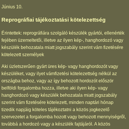
Június 10.
Reprográfiai tájékoztatási kötelezettség
Érintettek: reprográfiára szolgáló készülék gyártói, ellenérték
fejében üzemeltetői, illetve az ilyen kép-, hanghordozó vagy
készülék behozatala miatt jogszabály szerint vám fizetésére
kötelezett személyek
Aki üzletszerűen gyárt üres kép- vagy hanghordozót vagy
készüléket, vagy ilyet vámfizetési kötelezettség nélkül az
országba behoz, vagy az így behozott hordozót először
belföldi forgalomba hozza, illetve aki ilyen kép- vagy
hanghordozó vagy készülék behozatala miatt jogszabály
szerint vám fizetésére kötelezett, minden naptári hónap
tizedik napjáig köteles tájékoztatni a közös jogkezelő
szervezetet a forgalomba hozott vagy behozott mennyiségről,
továbbá a hordozó vagy a készülék fajtájáról. A közös