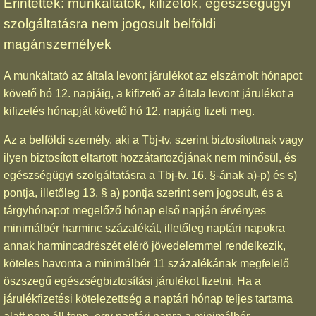
Érintettek: munkáltatók, kifizetők, egészségügyi
szolgáltatásra nem jogosult belföldi
magánszemélyek
A munkáltató az általa levont járulékot az elszámolt hónapot
követő hó 12. napjáig, a kifizető az általa levont járulékot a
kifizetés hónapját követő hó 12. napjáig fizeti meg.
Az a belföldi személy, aki a Tbj-tv. szerint biztosítottnak vagy
ilyen biztosított eltartott hozzátartozójának nem minősül, és
egészségügyi szolgáltatásra a Tbj-tv. 16. §-ának a)-p) és s)
pontja, illetőleg 13. § a) pontja szerint sem jogosult, és a
tárgyhónapot megelőző hónap első napján érvényes
minimálbér harminc százalékát, illetőleg naptári napokra
annak harmincadrészét elérő jövedelemmel rendelkezik,
köteles havonta a minimálbér 11 százalékának megfelelő
öszszegű egészségbiztosítási járulékot fizetni. Ha a
járulékfizetési kötelezettség a naptári hónap teljes tartama