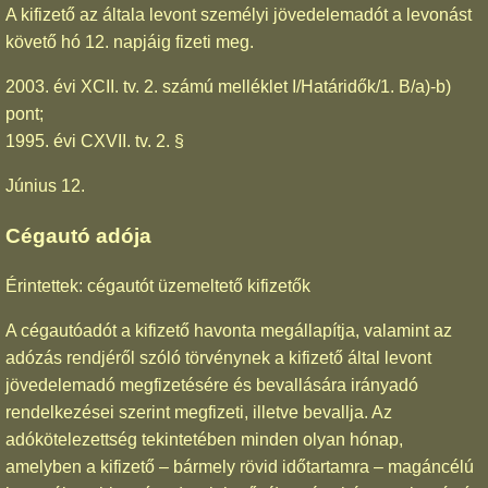
A kifizető az általa levont személyi jövedelemadót a levonást
követő hó 12. napjáig fizeti meg.
2003. évi XCII. tv. 2. számú melléklet I/Határidők/1. B/a)-b)
pont;
1995. évi CXVII. tv. 2. §
Június 12.
Cégautó adója
Érintettek: cégautót üzemeltető kifizetők
A cégautóadót a kifizető havonta megállapítja, valamint az
adózás rendjéről szóló törvénynek a kifizető által levont
jövedelemadó megfizetésére és bevallására irányadó
rendelkezései szerint megfizeti, illetve bevallja. Az
adókötelezettség tekintetében minden olyan hónap,
amelyben a kifizető – bármely rövid időtartamra – magáncélú