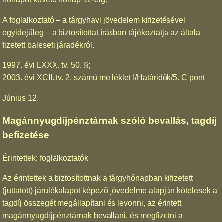
A foglalkoztató – a tárgyhavi jövedelem kifizetésével
egyidejűleg – a biztosítottat írásban tájékoztatja az általa
fizetett baleseti járadékról.
1997. évi LXXX. tv. 50. §;
2003. évi XCII. tv. 2. számú melléklet I/Határidők/5. C pont
Június 12.
Magánnyugdíjpénztárnak szóló bevallás, tagdíj
befizetése
Érintettek: foglalkoztatók
Az érintettek a biztosítottnak a tárgyhónapban kifizetett
(juttatott) járulékalapot képező jövedelme alapján kötelesek a
tagdíj összegét megállapítani és levonni, az érintett
magánnyugdíjpénztárnak bevallani, és megfizetni a