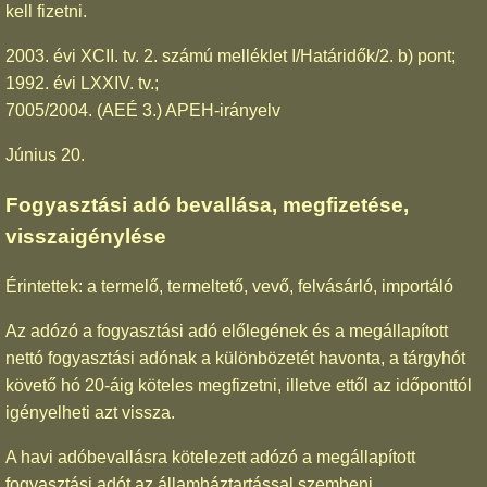
kell fizetni.
2003. évi XCII. tv. 2. számú melléklet I/Határidők/2. b) pont;
1992. évi LXXIV. tv.;
7005/2004. (AEÉ 3.) APEH-irányelv
Június 20.
Fogyasztási adó bevallása, megfizetése,
visszaigénylése
Érintettek: a termelő, termeltető, vevő, felvásárló, importáló
Az adózó a fogyasztási adó előlegének és a megállapított
nettó fogyasztási adónak a különbözetét havonta, a tárgyhót
követő hó 20-áig köteles megfizetni, illetve ettől az időponttól
igényelheti azt vissza.
A havi adóbevallásra kötelezett adózó a megállapított
fogyasztási adót az államháztartással szembeni