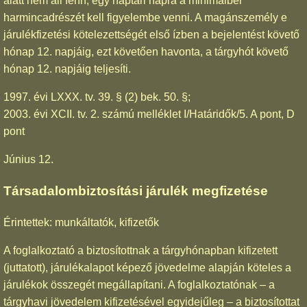
alatt nem áll fenn, egy naptári napra a minimálbér
harmincadrészét kell figyelembe venni. A magánszemély e
járulékfizetési kötelezettségét első ízben a bejelentést követő
hónap 12. napjáig, ezt követően havonta, a tárgyhót követő
hónap 12. napjáig teljesíti.
1997. évi LXXX. tv. 39. § (2) bek. 50. §;
2003. évi XCII. tv. 2. számú melléklet I/Határidők/5. A pont, D
pont
Június 12.
Társadalombiztosítási járulék megfizetése
Érintettek: munkáltatók, kifizetők
A foglalkoztató a biztosítottnak a tárgyhónapban kifizetett
(juttatott), járulékalapot képező jövedelme alapján köteles a
járulékok összegét megállapítani. A foglalkoztatónak – a
tárgyhavi jövedelem kifizetésével egyidejűleg – a biztosítottat