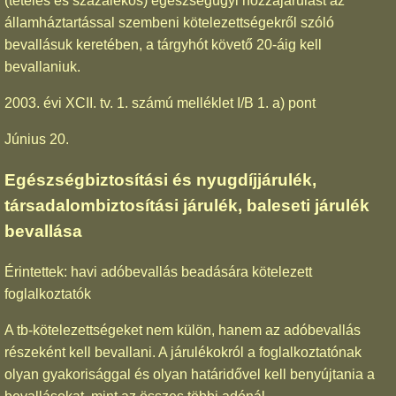
(tételes és százalékos) egészségügyi hozzájárulást az
államháztartással szembeni kötelezettségekről szóló
bevallásuk keretében, a tárgyhót követő 20-áig kell
bevallaniuk.
2003. évi XCII. tv. 1. számú melléklet I/B 1. a) pont
Június 20.
Egészségbiztosítási és nyugdíjjárulék,
társadalombiztosítási járulék, baleseti járulék
bevallása
Érintettek: havi adóbevallás beadására kötelezett
foglalkoztatók
A tb-kötelezettségeket nem külön, hanem az adóbevallás
részeként kell bevallani. A járulékokról a foglalkoztatónak
olyan gyakorisággal és olyan határidővel kell benyújtania a