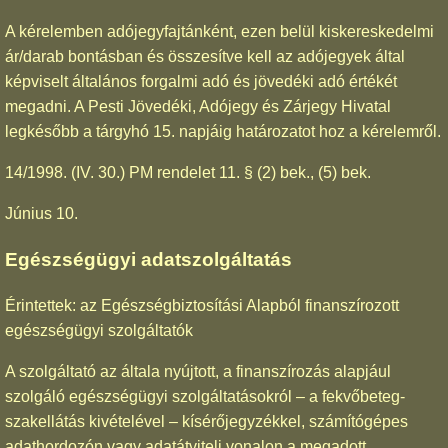
A kérelemben adójegyfajtánként, ezen belül kiskereskedelmi
ár/darab bontásban és összesítve kell az adójegyek által
képviselt általános forgalmi adó és jövedéki adó értékét
megadni. A Pesti Jövedéki, Adójegy és Zárjegy Hivatal
legkésőbb a tárgyhó 15. napjáig határozatot hoz a kérelemről.
14/1998. (IV. 30.) PM rendelet 11. § (2) bek., (5) bek.
Június 10.
Egészségügyi adatszolgáltatás
Érintettek: az Egészségbiztosítási Alapból finanszírozott
egészségügyi szolgáltatók
A szolgáltató az általa nyújtott, a finanszírozás alapjául
szolgáló egészségügyi szolgáltatásokról – a fekvőbeteg-
szakellátás kivételével – kísérőjegyzékkel, számítógépes
adathordozón vagy adatátviteli vonalon a megadott