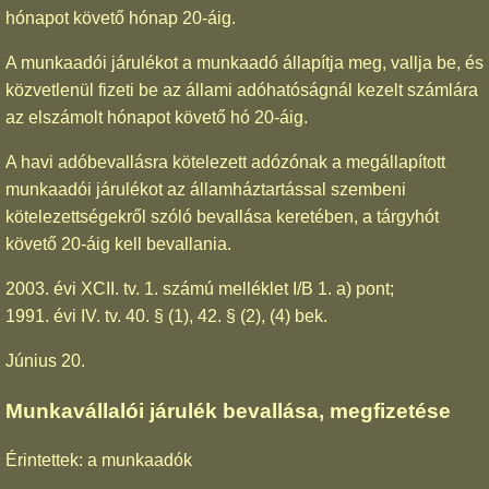
hónapot követő hónap 20-áig.
A munkaadói járulékot a munkaadó állapítja meg, vallja be, és
közvetlenül fizeti be az állami adóhatóságnál kezelt számlára
az elszámolt hónapot követő hó 20-áig.
A havi adóbevallásra kötelezett adózónak a megállapított
munkaadói járulékot az államháztartással szembeni
kötelezettségekről szóló bevallása keretében, a tárgyhót
követő 20-áig kell bevallania.
2003. évi XCII. tv. 1. számú melléklet I/B 1. a) pont;
1991. évi IV. tv. 40. § (1), 42. § (2), (4) bek.
Június 20.
Munkavállalói járulék bevallása, megfizetése
Érintettek: a munkaadók