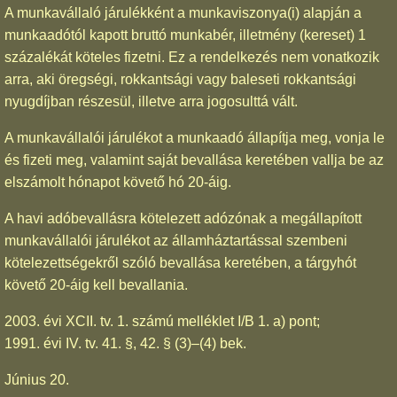
A munkavállaló járulékként a munkaviszonya(i) alapján a
munkaadótól kapott bruttó munkabér, illetmény (kereset) 1
százalékát köteles fizetni. Ez a rendelkezés nem vonatkozik
arra, aki öregségi, rokkantsági vagy baleseti rokkantsági
nyugdíjban részesül, illetve arra jogosulttá vált.
A munkavállalói járulékot a munkaadó állapítja meg, vonja le
és fizeti meg, valamint saját bevallása keretében vallja be az
elszámolt hónapot követő hó 20-áig.
A havi adóbevallásra kötelezett adózónak a megállapított
munkavállalói járulékot az államháztartással szembeni
kötelezettségekről szóló bevallása keretében, a tárgyhót
követő 20-áig kell bevallania.
2003. évi XCII. tv. 1. számú melléklet I/B 1. a) pont;
1991. évi IV. tv. 41. §, 42. § (3)–(4) bek.
Június 20.