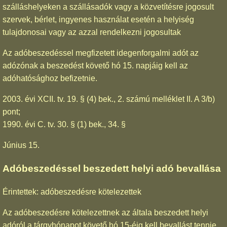
szálláshelyeken a szállásadók vagy a közvetítésre jogosult
szervek, bérlet, ingyenes használat esetén a helyiség
tulajdonosai vagy az azzal rendelkezni jogosultak
Az adóbeszedéssel megfizetett idegenforgalmi adót az
adózónak a beszedést követő hó 15. napjáig kell az
adóhatósághoz befizetnie.
2003. évi XCII. tv. 19. § (4) bek., 2. számú melléklet II. A 3/b)
pont;
1990. évi C. tv. 30. § (1) bek., 34. §
Június 15.
Adóbeszedéssel beszedett helyi adó bevallása
Érintettek: adóbeszedésre kötelezettek
Az adóbeszedésre kötelezettnek az általa beszedett helyi
adóról a tárgyhónapot követő hó 15-éig kell bevallást tennie.