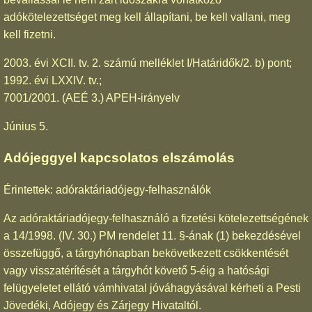
adókötelezettséget meg kell állapítani, be kell vallani, meg
kell fizetni.
2003. évi XCII. tv. 2. számú melléklet I/Határidők/2. b) pont;
1992. évi LXXIV. tv.;
7001/2001. (AEÉ 3.) APEH-irányelv
Június 5.
Adójeggyel kapcsolatos elszámolás
Érintettek: adóraktáriadójegy-felhasználók
Az adóraktáriadójegy-felhasználó a fizetési kötelezettségének
a 14/1998. (IV. 30.) PM rendelet 11. §-ának (1) bekezdésével
összefüggő, a tárgyhónapban bekövetkezett csökkentését
vagy visszatérítését a tárgyhót követő 5-éig a hatósági
felügyeletet ellátó vámhivatal jóváhagyásával kérheti a Pesti
Jövedéki, Adójegy és Zárjegy Hivataltól.