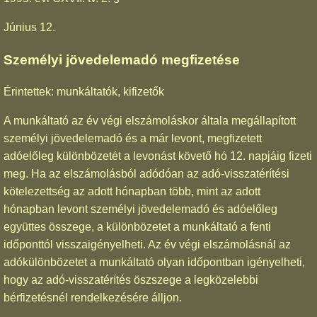
Június 12.
Személyi jövedelemadó megfizetése
Érintettek: munkáltatók, kifizetők
A munkáltató az év végi elszámoláskor általa megállapított
személyi jövedelemadó és a már levont, megfizetett
adóelőleg különbözetét a levonást követő hó 12. napjáig fizeti
meg. Ha az elszámolásból adódóan az adó-visszatérítési
kötelezettség az adott hónapban több, mint az adott
hónapban levont személyi jövedelemadó és adóelőleg
együttes összege, a különbözetet a munkáltató a fenti
időponttól visszaigényelheti. Az év végi elszámolásnál az
adókülönbözetet a munkáltató olyan időpontban igényelheti,
hogy az adó-visszatérítés öszszege a legközelebbi
bérfizetésnél rendelkezésére álljon.