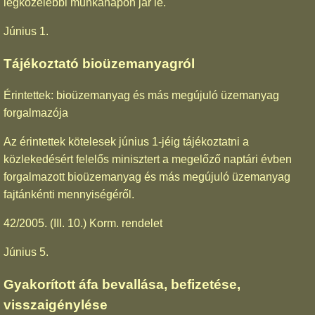
legközelebbi munkanapon jár le.
Június 1.
Tájékoztató bioüzemanyagról
Érintettek: bioüzemanyag és más megújuló üzemanyag
forgalmazója
Az érintettek kötelesek június 1-jéig tájékoztatni a
közlekedésért felelős minisztert a megelőző naptári évben
forgalmazott bioüzemanyag és más megújuló üzemanyag
fajtánkénti mennyiségéről.
42/2005. (III. 10.) Korm. rendelet
Június 5.
Gyakorított áfa bevallása, befizetése,
visszaigénylése