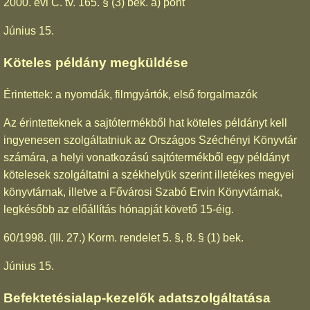
2000. évi C. tv. 165. § (3) bek. a) pont
Június 15.
Köteles példány megküldése
Érintettek: a nyomdák, filmgyártók, első forgalmazók
Az érintetteknek a sajtótermékből hat köteles példányt kell
ingyenesen szolgáltatniuk az Országos Széchényi Könyvtár
számára, a helyi vonatkozású sajtótermékből egy példányt
kötelesek szolgáltatni a székhelyük szerint illetékes megyei
könyvtárnak, illetve a Fővárosi Szabó Ervin Könyvtárnak,
legkésőbb az előállítás hónapját követő 15-éig.
60/1998. (III. 27.) Korm. rendelet 5. §, 8. § (1) bek.
Június 15.
Befektetésialap-kezelők adatszolgáltatása