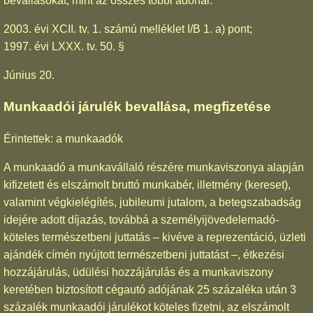
bevallásokat, mint az összes többi adónál.
2003. évi XCII. tv. 1. számú melléklet I/B 1. a) pont;
1997. évi LXXX. tv. 50. §
Június 20.
Munkaadói járulék bevallása, megfizetése
Érintettek: a munkaadók
A munkaadó a munkavállaló részére munkaviszonya alapján
kifizetett és elszámolt bruttó munkabér, illetmény (kereset),
valamint végkielégítés, jubileumi jutalom, a betegszabadság
idejére adott díjazás, továbbá a személyijövedelemadó-
köteles természetbeni juttatás – kivéve a reprezentáció, üzleti
ajándék címén nyújtott természetbeni juttatást –, étkezési
hozzájárulás, üdülési hozzájárulás és a munkaviszony
keretében biztosított cégautó adójának 25 százaléka után 3
százalék munkaadói járulékot köteles fizetni, az elszámolt