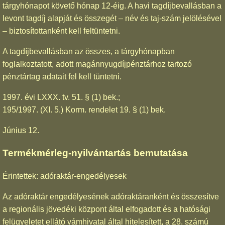
tárgyhónapot követő hónap 12-éig. A havi tagdíjbevallásban a
levont tagdíj alapját és összegét – név és taj-szám jelölésével
– biztosítottanként kell feltüntetni.
A tagdíjbevallásban az összes, a tárgyhónapban
foglalkoztatott, adott magánnyugdíjpénztárhoz tartozó
pénztártag adatait fel kell tüntetni.
1997. évi LXXX. tv. 51. § (1) bek.;
195/1997. (XI. 5.) Korm. rendelet 19. § (1) bek.
Június 12.
Termékmérleg-nyilvántartás bemutatása
Érintettek: adóraktár-engedélyesek
Az adóraktár engedélyesének adóraktáranként és összesítve
a regionális jövedéki központ által elfogadott és a hatósági
felügyeletet ellátó vámhivatal által hitelesített, a 28. számú