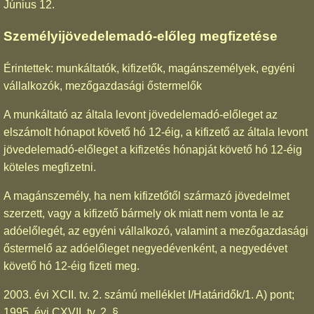
Június 12.
Személyijövedelemadó-előleg megfizetése
Érintettek: munkáltatók, kifizetők, magánszemélyek, egyéni
vállalkozók, mezőgazdasági őstermelők
A munkáltató az általa levont jövedelemadó-előleget az
elszámolt hónapot követő hó 12-éig, a kifizető az általa levont
jövedelemadó-előleget a kifizetés hónapját követő hó 12-éig
köteles megfizetni.
A magánszemély, ha nem kifizetőtől származó jövedelmet
szerzett, vagy a kifizető bármely ok miatt nem vonta le az
adóelőlegét, az egyéni vállalkozó, valamint a mezőgazdasági
őstermelő az adóelőleget negyedévenként, a negyedévet
követő hó 12-éig fizeti meg.
2003. évi XCII. tv. 2. számú melléklet I/Határidők/1. A) pont;
1995. évi CXVII. tv. 2. §