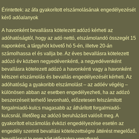
Érintettek: az áfa gyakorított elszámolásának engedélyezését
kérő adóalanyok
A havonként bevallásra kötelezett adózó kérheti az
adóhatóságtól, hogy az adó nettó, elszámolandó összegét 15
naponként, a tárgyhót követő hó 5-én, illetve 20-án
számolhassa el és vallja be. Az éves bevallásra kötelezett
adózó év közben negyedévenkénti, a negyedévenként
bevallásra kötelezett adózó a havonkénti vagy a havonként
kétszeri elszámolás és bevallás engedélyezését kérheti. Az
adóhatóság a gyakoribb elszámolást – az adóév végéig –
különösen abban az esetben engedélyezheti, ha az adózó
beszerzéseit terhelő levonható, előzetesen felszámított
forgalmiadó-kulcs magasabb az áthárított forgalmiadó-
kulcsnál, illetőleg az adózó beruházást valósít meg. A
gyakorított elszámolás évközi engedélyezése esetén az
engedély szerinti bevallási kötelezettségre áttérést megelőző,
bevallással le nem zárt időszakra vonatkozó