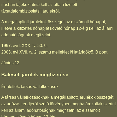
írásban tájékoztatnia kell az általa fizetett
társadalombiztosítási járulékról.
A megállapított járulékok összegét az elszámolt hónapot,
illetve a kifizetés hónapját követő hónap 12-éig kell az állami
adóhatóságnak megfizetni.
1997. évi LXXX. tv. 50. §;
2003. évi XVII. tv. 2. számú melléklet I/Határidők/5. B pont
Június 12.
Baleseti járulék megfizetése
Érintettek: társas vállalkozások
A társas vállalkozásoknak a megállapított járulékok összegét
az adózás rendjéről szóló törvényben meghatározottak szerint
kell az állami adóhatóságnak megfizetni az elszámolt
hónapot követő hónap 12-éig.