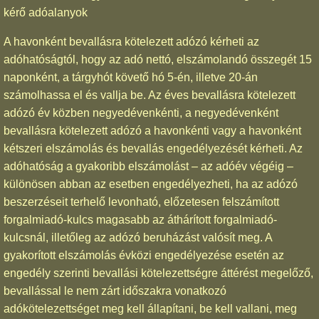
kérő adóalanyok
A havonként bevallásra kötelezett adózó kérheti az
adóhatóságtól, hogy az adó nettó, elszámolandó összegét 15
naponként, a tárgyhót követő hó 5-én, illetve 20-án
számolhassa el és vallja be. Az éves bevallásra kötelezett
adózó év közben negyedévenkénti, a negyedévenként
bevallásra kötelezett adózó a havonkénti vagy a havonként
kétszeri elszámolás és bevallás engedélyezését kérheti. Az
adóhatóság a gyakoribb elszámolást – az adóév végéig –
különösen abban az esetben engedélyezheti, ha az adózó
beszerzéseit terhelő levonható, előzetesen felszámított
forgalmiadó-kulcs magasabb az áthárított forgalmiadó-
kulcsnál, illetőleg az adózó beruházást valósít meg. A
gyakorított elszámolás évközi engedélyezése esetén az
engedély szerinti bevallási kötelezettségre áttérést megelőző,
bevallással le nem zárt időszakra vonatkozó
adókötelezettséget meg kell állapítani, be kell vallani, meg