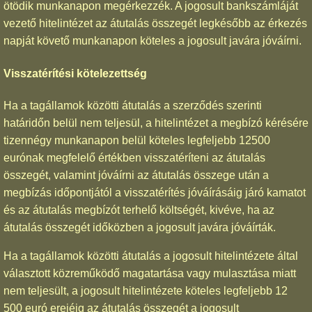
ötödik munkanapon megérkezzék. A jogosult bankszámláját
vezető hitelintézet az átutalás összegét legkésőbb az érkezés
napját követő munkanapon köteles a jogosult javára jóváírni.
Visszatérítési kötelezettség
Ha a tagállamok közötti átutalás a szerződés szerinti
határidőn belül nem teljesül, a hitelintézet a megbízó kérésére
tizennégy munkanapon belül köteles legfeljebb 12500
eurónak megfelelő értékben visszatéríteni az átutalás
összegét, valamint jóváírni az átutalás összege után a
megbízás időpontjától a visszatérítés jóváírásáig járó kamatot
és az átutalás megbízót terhelő költségét, kivéve, ha az
átutalás összegét időközben a jogosult javára jóváírták.
Ha a tagállamok közötti átutalás a jogosult hitelintézete által
választott közreműködő magatartása vagy mulasztása miatt
nem teljesült, a jogosult hitelintézete köteles legfeljebb 12
500 euró erejéig az átutalás összegét a jogosult