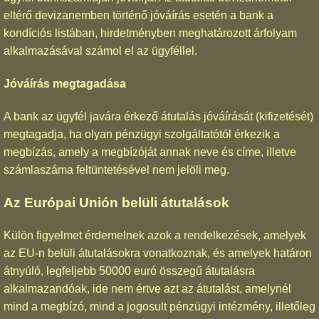
eltérő devizanemben történő jóváírás esetén a bank a
kondíciós listában, hirdetményben meghatározott árfolyam
alkalmazásával számol el az ügyféllel.
Jóváírás megtagadása
A bank az ügyfél javára érkező átutalás jóváírását (kifizetését)
megtagadja, ha olyan pénzügyi szolgáltatótól érkezik a
megbízás, amely a megbízóját annak neve és címe, illetve
számlaszáma feltüntetésével nem jelöli meg.
Az Európai Unión belüli átutalások
Külön figyelmet érdemelnek azok a rendelkezések, amelyek
az EU-n belüli átutalásokra vonatkoznak, és amelyek határon
átnyúló, legfeljebb 50000 euró összegű átutalásra
alkalmazandóak, ide nem értve azt az átutalást, amelynél
mind a megbízó, mind a jogosult pénzügyi intézmény, illetőleg