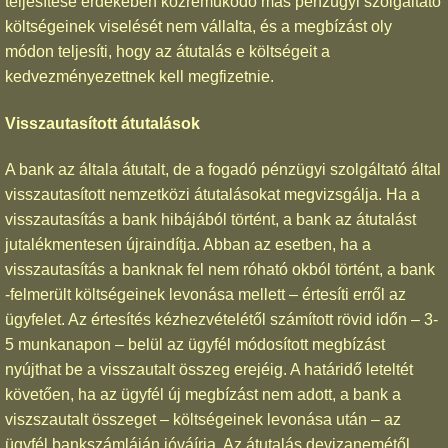
teljesítése érdekében közreműködő más pénzügyi szolgáltató
költségeinek viselését nem vállalta, és a megbízást oly
módon teljesíti, hogy az átutalás e költségeit a
kedvezményezettnek kell megfizetnie.
Visszautasított átutalások
A bank az általa átutalt, de a fogadó pénzügyi szolgáltató által
visszautasított nemzetközi átutalásokat megvizsgálja. Ha a
visszautasítás a bank hibájából történt, a bank az átutalást
jutalékmentesen újraindítja. Abban az esetben, ha a
visszautasítás a banknak fel nem róható okból történt, a bank
-felmerült költségeinek levonása mellett – értesíti erről az
ügyfelet. Az értesítés kézhezvételétől számított rövid időn – 3-
5 munkanapon – belül az ügyfél módosított megbízást
nyújthat be a visszautalt összeg erejéig. A határidő leteltét
követően, ha az ügyfél új megbízást nem adott, a bank a
viszszautalt összeget – költségeinek levonása után – az
ügyfél bankszámláján jóváírja. Az átutalás devizanemétől