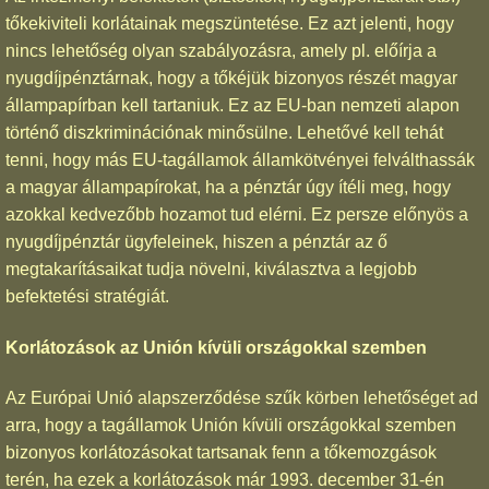
tőkekiviteli korlátainak megszüntetése. Ez azt jelenti, hogy
nincs lehetőség olyan szabályozásra, amely pl. előírja a
nyugdíjpénztárnak, hogy a tőkéjük bizonyos részét magyar
állampapírban kell tartaniuk. Ez az EU-ban nemzeti alapon
történő diszkriminációnak minősülne. Lehetővé kell tehát
tenni, hogy más EU-tagállamok államkötvényei felválthassák
a magyar állampapírokat, ha a pénztár úgy ítéli meg, hogy
azokkal kedvezőbb hozamot tud elérni. Ez persze előnyös a
nyugdíjpénztár ügyfeleinek, hiszen a pénztár az ő
megtakarításaikat tudja növelni, kiválasztva a legjobb
befektetési stratégiát.
Korlátozások az Unión kívüli országokkal szemben
Az Európai Unió alapszerződése szűk körben lehetőséget ad
arra, hogy a tagállamok Unión kívüli országokkal szemben
bizonyos korlátozásokat tartsanak fenn a tőkemozgások
terén, ha ezek a korlátozások már 1993. december 31-én