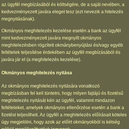
az ügyfél megbízásából és költségére, de a saját nevében, a
kedvezményezett javára eleget tesz (ezt nevezik a hitelezés
megnyitásának).
Okmányos meghitelezés kezelése esetén a bank az ügyfél
mint kedvezményezett javára megnyílt okmányos
meghitelezésben rögzített okmánybenyújtási és/vagy egyéb
feltételek teljesítése érdekében az ügyfél megbízásából és
javára jár el (a meghitelezés kezelése).
Okmányos meghitelezés nyitása
Az okmányos meghitelezés nyitására vonatkozó
megbízásban fel kell tüntetni, hogy milyen fajtájú és fizetésű
meghitelezés nyitását kéri az ügyfél, valamint mindazon
feltételeket, amelyek okmányos ellenőrzése esetén a bank a
fizetést teljesítheti. Az ügyfél a meghitelezés előírásait köteles
úgy megjelölni, hogy azok az előírt okmányokból is kétség