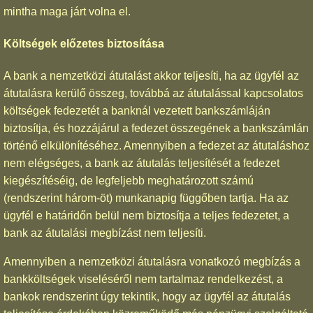
mintha maga járt volna el.
Költségek előzetes biztosítása
A bank a nemzetközi átutalást akkor teljesíti, ha az ügyfél az
átutalásra kerülő összeg, továbbá az átutalással kapcsolatos
költségek fedezetét a banknál vezetett bankszámláján
biztosítja, és hozzájárul a fedezet összegének a bankszámlán
történő elkülönítéséhez. Amennyiben a fedezet az átutaláshoz
nem elégséges, a bank az átutalás teljesítését a fedezet
kiegészítéséig, de legfeljebb meghatározott számú
(rendszerint három-öt) munkanapig függőben tartja. Ha az
ügyfél e határidőn belül nem biztosítja a teljes fedezetet, a
bank az átutalási megbízást nem teljesíti.
Amennyiben a nemzetközi átutalásra vonatkozó megbízás a
bankköltségek viseléséről nem tartalmaz rendelkezést, a
bankok rendszerint úgy tekintik, hogy az ügyfél az átutalás