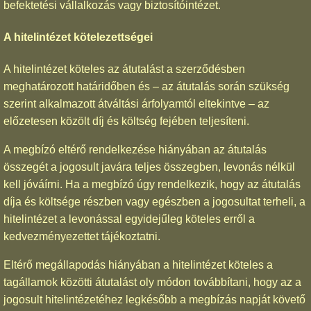
befektetési vállalkozás vagy biztosítóintézet.
A hitelintézet kötelezettségei
A hitelintézet köteles az átutalást a szerződésben
meghatározott határidőben és – az átutalás során szükség
szerint alkalmazott átváltási árfolyamtól eltekintve – az
előzetesen közölt díj és költség fejében teljesíteni.
A megbízó eltérő rendelkezése hiányában az átutalás
összegét a jogosult javára teljes összegben, levonás nélkül
kell jóváírni. Ha a megbízó úgy rendelkezik, hogy az átutalás
díja és költsége részben vagy egészben a jogosultat terheli, a
hitelintézet a levonással egyidejűleg köteles erről a
kedvezményezettet tájékoztatni.
Eltérő megállapodás hiányában a hitelintézet köteles a
tagállamok közötti átutalást oly módon továbbítani, hogy az a
jogosult hitelintézetéhez legkésőbb a megbízás napját követő