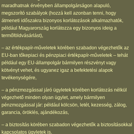
maradhatnak érvényben állampolgárságon alapuló,
megszorító szabályok (hozzá kell azonban tenni, hogy
átmeneti időszakra bizonyos korlátozások alkalmazhatók,
például Magyarország korlátozza egy bizonyos ideig a
termőföldvásárlást),
– az értékpapír-műveletek körében szabadon végezhetők az
EU-ban tőkepiaci és pénzpiaci értékpapír-műveletek – tehát
például egy EU-állampolgár bármilyen részvényt vagy
kötvényt vehet, és ugyanez igaz a befektetési alapok
tevékenységére,
– a pénzmozgással járó ügyletek körében korlátozás nélkül
végezhető minden olyan ügylet, amely bármilyen
pénzmozgással jár: például kölcsön, letét, kezesség, zálog,
garancia, öröklés, ajándékozás,
– a biztosítás körében szabadon végezhetők a biztosításokkal
kapcsolatos ügyletek is.