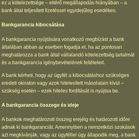
ez a kötelezettsége – eltérő megállapodás hiányában – a
bank által teljesített fizetéssel egyidejűleg esedékes.
Bankgarancia kibocsátása
A bankgarancia nyújtására vonatkozó megbízást a bank
általában abban az esetben fogadja el, ha az pontosan
meghatározza a bank által vállalandó kötelezettség tartalmát
és a bankgarancia igénybevételének feltételeit.
A bank kérheti, hogy az ügyfél a kibocsátáshoz szükséges
eredeti okiraton vagy azok hitelesített másolatain kívül –
szükség esetén – ezek hiteles fordítását is nyújtsa be.
A bankgarancia összege és ideje
A bankok meghatározott összeg erejéig és határozott időre
adnak ki bankgaranciát. Amennyiben a nemzetközi szokások
azt megkívánják, vagy az ügyféllel úgy állapodik meg, a bank