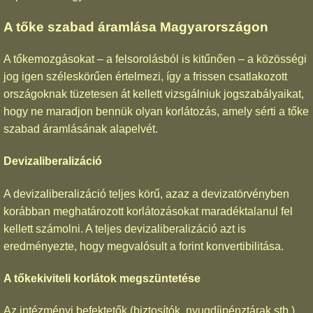
A tőke szabad áramlása Magyarországon
A tőkemozgásokat – a felsorolásból is kitűnően – a közösségi
jog igen széleskörűen értelmezi, így a frissen csatlakozott
országoknak tüzetesen át kellett vizsgálniuk jogszabályaikat,
hogy ne maradjon bennük olyan korlátozás, amely sérti a tőke
szabad áramlásának alapelvét.
Devizaliberalizáció
A devizaliberalizáció teljes körű, azaz a devizatörvényben
korábban meghatározott korlátozásokat maradéktalanul fel
kellett számolni. A teljes devizaliberalizáció azt is
eredményezte, hogy megvalósult a forint konvertibilitása.
A tőkekiviteli korlátok megszüntetése
Az intézményi befektetők (biztosítók, nyugdíjpénztárak stb.)