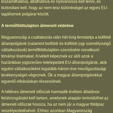
kiszámíthatóvá, átláthatóvá és nyilvánossá kell tenni, és
biztosítani kell, hogy az nem tesz különbséget az egyes EU-
tagállamok polgárai között.
A termőföldtulajdon átmeneti védelme
Magyarország a csatlakozás után hét évig fenntartja a külföldi
állampolgárok (valamint belföldi és külföldi jogi személyiségű
vállalkozások) termőföldtulajdon-szerzésére vonatkozó
törvényi tilalmakat. Kivételt képeznek ez alól azok a
hazánkban jogszerűen letelepedett EU-állampolgárok, akik
egyéni vállalkozóként legalább három éve mezőgazdasági
tevékenységet végeznek. Ők a magyar állampolgárokkal
egyenlő elbánásban részesülnek.
A hétéves átmeneti időszak harmadik évében általános
felülvizsgálatot kell tartani, amelynek alapján lerövidülhet az
átmeneti időszak hossza, ha az nem jár a magyar földpiac
veszélyeztetésével. Ehhez azonban Magyarország