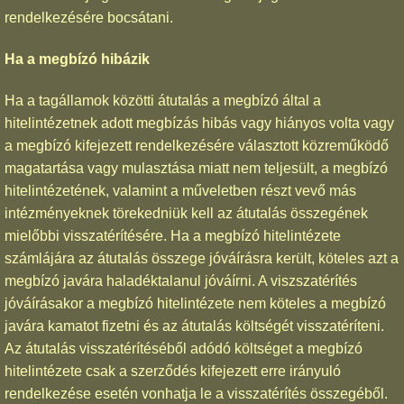
rendelkezésére bocsátani.
Ha a megbízó hibázik
Ha a tagállamok közötti átutalás a megbízó által a
hitelintézetnek adott megbízás hibás vagy hiányos volta vagy
a megbízó kifejezett rendelkezésére választott közreműködő
magatartása vagy mulasztása miatt nem teljesült, a megbízó
hitelintézetének, valamint a műveletben részt vevő más
intézményeknek törekedniük kell az átutalás összegének
mielőbbi visszatérítésére. Ha a megbízó hitelintézete
számlájára az átutalás összege jóváírásra került, köteles azt a
megbízó javára haladéktalanul jóváírni. A viszszatérítés
jóváírásakor a megbízó hitelintézete nem köteles a megbízó
javára kamatot fizetni és az átutalás költségét visszatéríteni.
Az átutalás visszatérítéséből adódó költséget a megbízó
hitelintézete csak a szerződés kifejezett erre irányuló
rendelkezése esetén vonhatja le a visszatérítés összegéből.