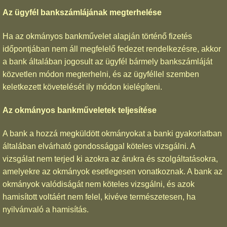
Az ügyfél bankszámlájának megterhelése
Ha az okmányos bankművelet alapján történő fizetés
időpontjában nem áll megfelelő fedezet rendelkezésre, akkor
a bank általában jogosult az ügyfél bármely bankszámláját
közvetlen módon megterhelni, és az ügyféllel szemben
keletkezett követelését ily módon kielégíteni.
Az okmányos bankműveletek teljesítése
A bank a hozzá megküldött okmányokat a banki gyakorlatban
általában elvárható gondossággal köteles vizsgálni. A
vizsgálat nem terjed ki azokra az árukra és szolgáltatásokra,
amelyekre az okmányok esetlegesen vonatkoznak. A bank az
okmányok valódiságát nem köteles vizsgálni, és azok
hamisított voltáért nem felel, kivéve természetesen, ha
nyilvánvaló a hamisítás.