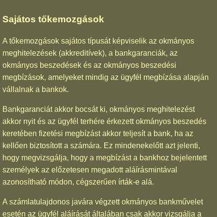
Sajátos tőkemozgások
A tőkemozgások sajátos típusát képviselik az okmányos
meghitelezések (akkreditívek), a bankgaranciák, az
okmányos beszedések és az okmányos beszedési
megbízások, amelyeket mindig az ügyfél megbízása alapján
vállalnak a bankok.
Bankgaranciát akkor bocsát ki, okmányos meghitelezést
akkor nyit és az ügyfél terhére érkezett okmányos beszedés
keretében fizetési megbízást akkor teljesít a bank, ha az
kellően biztosított a számára. Ez mindenekelőtt azt jelenti,
hogy megvizsgálja, hogy a megbízást a bankhoz bejelentett
személyek az előzetesen megadott aláírásmintával
azonosítható módon, cégszerűen írták-e alá.
A számlatulajdonos javára végzett okmányos bankművelet
esetén az ügyfél aláírását általában csak akkor vizsgálja a