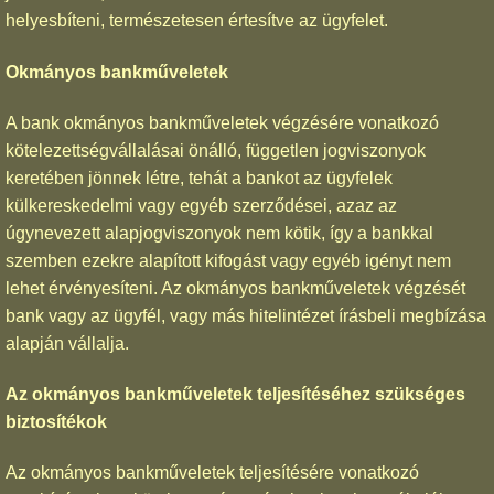
helyesbíteni, természetesen értesítve az ügyfelet.
Okmányos bankműveletek
A bank okmányos bankműveletek végzésére vonatkozó
kötelezettségvállalásai önálló, független jogviszonyok
keretében jönnek létre, tehát a bankot az ügyfelek
külkereskedelmi vagy egyéb szerződései, azaz az
úgynevezett alapjogviszonyok nem kötik, így a bankkal
szemben ezekre alapított kifogást vagy egyéb igényt nem
lehet érvényesíteni. Az okmányos bankműveletek végzését
bank vagy az ügyfél, vagy más hitelintézet írásbeli megbízása
alapján vállalja.
Az okmányos bankműveletek teljesítéséhez szükséges
biztosítékok
Az okmányos bankműveletek teljesítésére vonatkozó