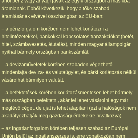
ahol pénz vagy anyagi javak az egyik országból a másikba
áramlanak. Ebből következik, hogy a tőke szabad
áramlásának elvével összhangban az EU-ban:
– a pénzforgalom körében nem lehet korlátozni a
hitelintézetekkel, bankokkal kapcsolatos tranzakciókat (betét,
hitel, számlavezetés, átutalás), minden magyar állampolgár
nyithat bármely országban bankszámlát,
– a devizaműveletek körében szabadon végezhető
mindenfajta deviza- és valutaügylet, és bárki korlátozás nélkül
vásárolhat bármilyen valutát,
– a befektetések körében korlátozásmentesen lehet bármely
más országban befektetni, akár fel lehet vásárolni egy már
meglévő céget, de újat is lehet alapítani (ezt a hatóságok nem
akadályozhatják meg gazdasági érdekekre hivatkozva),
– az ingatlanforgalom körében teljesen szabad az Európai
Unión belül az ingatlanszerzés is, erre vonatkozóan nem