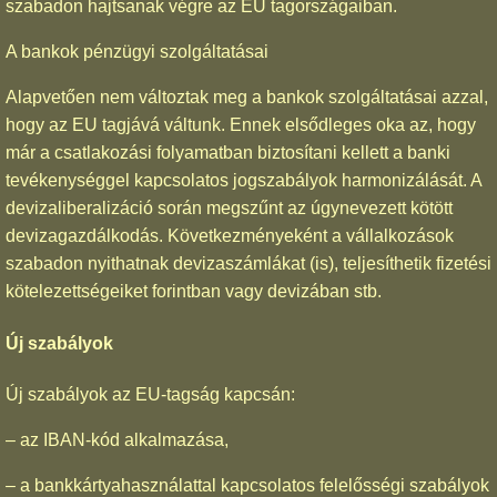
szabadon hajtsanak végre az EU tagországaiban.
A bankok pénzügyi szolgáltatásai
Alapvetően nem változtak meg a bankok szolgáltatásai azzal,
hogy az EU tagjává váltunk. Ennek elsődleges oka az, hogy
már a csatlakozási folyamatban biztosítani kellett a banki
tevékenységgel kapcsolatos jogszabályok harmonizálását. A
devizaliberalizáció során megszűnt az úgynevezett kötött
devizagazdálkodás. Következményeként a vállalkozások
szabadon nyithatnak devizaszámlákat (is), teljesíthetik fizetési
kötelezettségeiket forintban vagy devizában stb.
Új szabályok
Új szabályok az EU-tagság kapcsán:
– az IBAN-kód alkalmazása,
– a bankkártyahasználattal kapcsolatos felelősségi szabályok