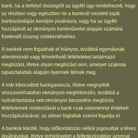
bank, ha a befolyó összegről az ügyfél úgy rendelkezett, hogy
az részben vagy egészben ne a banknál vezetett saját
bankszámláján kerüljön jóváírásra, vagy ha az ügyfél
hozzájárult az okmányos bankművelet alapján számára
fizetendő összeg csökkentéséhez.
A bankok nem fogadnak el hiányos, továbbá egymásnak
ellentmondó vagy félreérthető feltételeket tartalmazó
megbízást, illetve olyan megbízást sem, amelyet szakmai
tapasztalataik alapján ilyennek ítélnek meg.
A már kibocsátott bankgarancia, illetve megnyitott
visszavonhatatlan okmányos meghitelezés, továbbá a
nyilvántartásba vett okmányos beszedési megbízás
feltételeinek módosítását a bank csak valamennyi érdekelt
hozzájárulásával, az abban foglaltak szerint fogadja el.
A bankok kikötik, hogy időkorlátozás nélkül jogosultak a téves
jóváírásokat, illetve terheléseket a felfedezésükkor azonnal