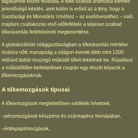
tagállamok közös feladata. A tőke szabad áramlása kiemelt
jelentőségű kérdés, amit külön is erősít az a tény, hogy a
Gazdasági és Monetáris Unióhoz – az euróövezethez – való
majdani csatlakozás első előfeltétele a teljesen szabad
tőkeáramlás feltételeinek megteremtése.
A globalizálódó világgazdaságban a tőkeáramlás mértéke
óriásira nőtt: manapság a világon évente több mint 1200
milliárd dollár összegű működő tőkét fektetnek be. Ráadásul
a működőtőke-befektetések csupán egy részét képezik a
tőkemozgásoknak.
A tőkemozgások típusai
A tőkemozgások meglehetősen sokfélék lehetnek:
–pénzmozgások készpénz és számlapénz formájában,
–értékpapírmozgások,