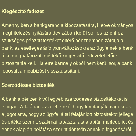
Kiegészítő fedezet
Amennyiben a bankgarancia kibocsátására, illetve okmányos
meghitelezés nyitására devizában kerül sor, és az ehhez
szükséges pénzbiztosítékot eltérő pénznemben zárolja a
bank, az esetleges árfolyamváltozásokra az ügyfélnek a bank
által meghatározott mértékű kiegészítő fedezetet előre
biztosítania kell. Ha erre bármely okból nem kerül sor, a bank
jogosult a megbízást visszautasítani.
Szerződéses biztosíték
A bank a pénzen kívül egyéb szerződéses biztosítékokat is
elfogad. Általában az a jellemző, hogy fenntartják maguknak
a jogot arra, hogy az ügyfél által felajánlott biztosítékot jellege
és értéke szerint, szakmai tapasztalata alapján mérlegelje, és
ennek alapján belátása szerint döntsön annak elfogadásáról.