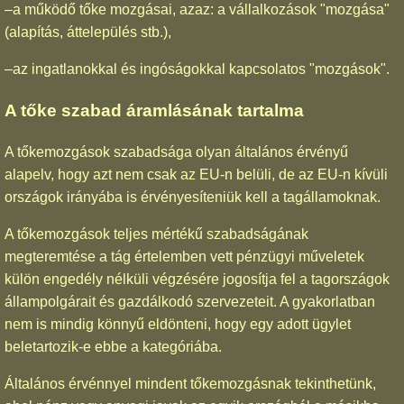
–a működő tőke mozgásai, azaz: a vállalkozások "mozgása"
(alapítás, áttelepülés stb.),
–az ingatlanokkal és ingóságokkal kapcsolatos "mozgások".
A tőke szabad áramlásának tartalma
A tőkemozgások szabadsága olyan általános érvényű
alapelv, hogy azt nem csak az EU-n belüli, de az EU-n kívüli
országok irányába is érvényesíteniük kell a tagállamoknak.
A tőkemozgások teljes mértékű szabadságának
megteremtése a tág értelemben vett pénzügyi műveletek
külön engedély nélküli végzésére jogosítja fel a tagországok
állampolgárait és gazdálkodó szervezeteit. A gyakorlatban
nem is mindig könnyű eldönteni, hogy egy adott ügylet
beletartozik-e ebbe a kategóriába.
Általános érvénnyel mindent tőkemozgásnak tekinthetünk,