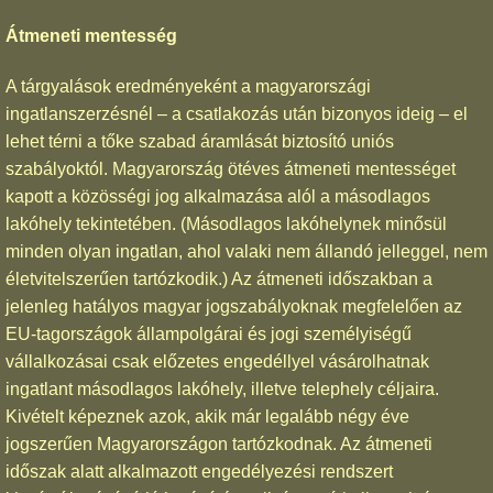
Átmeneti mentesség
A tárgyalások eredményeként a magyarországi
ingatlanszerzésnél – a csatlakozás után bizonyos ideig – el
lehet térni a tőke szabad áramlását biztosító uniós
szabályoktól. Magyarország ötéves átmeneti mentességet
kapott a közösségi jog alkalmazása alól a másodlagos
lakóhely tekintetében. (Másodlagos lakóhelynek minősül
minden olyan ingatlan, ahol valaki nem állandó jelleggel, nem
életvitelszerűen tartózkodik.) Az átmeneti időszakban a
jelenleg hatályos magyar jogszabályoknak megfelelően az
EU-tagországok állampolgárai és jogi személyiségű
vállalkozásai csak előzetes engedéllyel vásárolhatnak
ingatlant másodlagos lakóhely, illetve telephely céljaira.
Kivételt képeznek azok, akik már legalább négy éve
jogszerűen Magyarországon tartózkodnak. Az átmeneti
időszak alatt alkalmazott engedélyezési rendszert