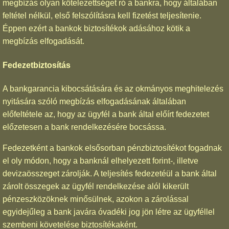
megbízás olyan kötelezettséget ró a bankra, hogy általában
feltétel nélkül, első felszólításra kell fizetést teljesítenie.
Éppen ezért a bankok biztosítékok adásához kötik a
megbízás elfogadását.
Fedezetbiztosítás
A bankgarancia kibocsátására és az okmányos meghitelezés
nyitására szóló megbízás elfogadásának általában
előfeltétele az, hogy az ügyfél a bank által előírt fedezetet
előzetesen a bank rendelkezésére bocsássa.
Fedezetként a bankok elsősorban pénzbiztosítékot fogadnak
el oly módon, hogy a banknál elhelyezett forint-, illetve
devizaösszeget zárolják. A teljesítés fedezetéül a bank által
zárolt összegek az ügyfél rendelkezése alól kikerült
pénzeszközöknek minősülnek, azokon a zárolással
egyidejűleg a bank javára óvadéki jog jön létre az ügyféllel
szembeni követelése biztosítékaként.