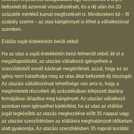
befizetett díj azonnali visszafizetését, és a díj után évi 20
százalék mértékű kamat megfizetését is. Mindezeken túl – fő
szabály szerint – az utas kárigénnyel is élhet a vállalkozóval
szemben.
Elállás saját érdekkörön belüli okból
Ha az utas a saját érdekkörén belül felmerült okból áll el a
megállapodástól, az utazási vállalkozó igényelheti a
szerződésből eredő kárának megtérítését, azzal, hogy ez az
igény nem haladhatja meg az utas által befizetett díj összegét.
Az utazási vállalkozónak lehetősége van arra is, hogy a
meghirdetett részvételi díj százalékában kifejezett átalány
formájában állapítsa meg kárigényét. Az utazási vállalkozó
azonban nem igényelhet kártérítést, ha az utas az elállási
jogát legkésőbb az utazás megkezdése előtt 35 nappal vagy
az utazási szerződésben az elállásra meghatározott időtartam
alatt gyakorolja. Az utazási szerződésben 35 napnál korábbi