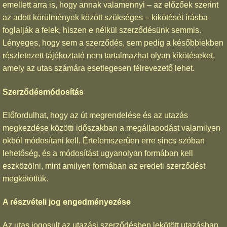
emellett arra is, hogy annak valamennyi – az előzőek szerint
az adott körülmények között szükséges – kikötését írásba
foglalják a felek, hiszen e nélkül szerződésünk semmis.
Lényeges, hogy sem a szerződés, sem pedig a későbbiekben
részletezett tájékoztató nem tartalmazhat olyan kikötéseket,
amely az utas számára esetlegesen félrevezető lehet.
Szerződésmódosítás
Előfordulhat, hogy az út megrendelése és az utazás
megkezdése közötti időszakban a megállapodást valamilyen
okból módosítani kell. Értelemszerűen erre sincs szóban
lehetőség, és a módosítást ugyanolyan formában kell
eszközölni, mint amilyen formában az eredeti szerződést
megkötöttük.
A részvételi jog engedményezése
Az utas jogosult az utazási szerződésben lekötött utazásban