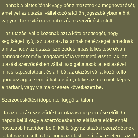
– annak a biztosítónak vagy pénzintézetnek a megnevezését,
amellyel az utazási vállalkozó a külön jogszabályban előírt
vagyoni biztosítékra vonatkozóan szerződést kötött;
– az utazási vállalkozónak azt a kötelezettségét, hogy
segítséget nyújt az utasnak, ha annak nehézségei támadnak
amiatt, hogy az utazási szerződés hibás teljesítése olyan
harmadik személy magatartására vezethető vissza, aki az
utazási szerződésben vállalt szolgáltatások teljesítésével
nincs kapcsolatban, és a hibát az utazási vállalkozó kellő
gondossággal sem láthatta előre, illetve azt nem volt képes
elhárítani, vagy vis maior esete következett be.
Szerződéskötési időponttól függő tartalom
Ha az utazási szerződést az utazás megkezdése előtt 35
napon belül vagy a szerződésben az elállásra előírt ennél
hosszabb határidőn belül kötik, úgy az utazási szerződésnek
tartalmaznia kell azt is, hogy az utast – elállása esetén – az R.