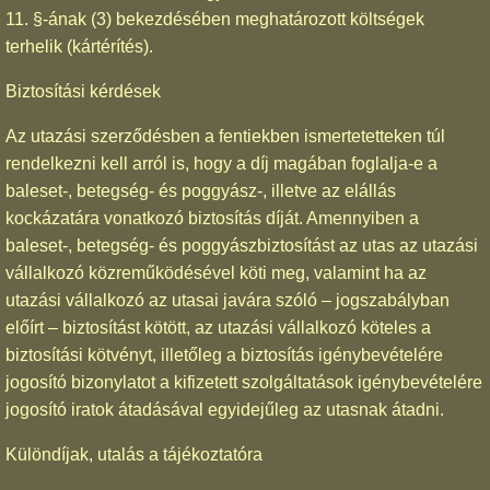
11. §-ának (3) bekezdésében meghatározott költségek
terhelik (kártérítés).
Biztosítási kérdések
Az utazási szerződésben a fentiekben ismertetetteken túl
rendelkezni kell arról is, hogy a díj magában foglalja-e a
baleset-, betegség- és poggyász-, illetve az elállás
kockázatára vonatkozó biztosítás díját. Amennyiben a
baleset-, betegség- és poggyászbiztosítást az utas az utazási
vállalkozó közreműködésével köti meg, valamint ha az
utazási vállalkozó az utasai javára szóló – jogszabályban
előírt – biztosítást kötött, az utazási vállalkozó köteles a
biztosítási kötvényt, illetőleg a biztosítás igénybevételére
jogosító bizonylatot a kifizetett szolgáltatások igénybevételére
jogosító iratok átadásával egyidejűleg az utasnak átadni.
Különdíjak, utalás a tájékoztatóra