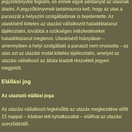
jegyzőkönyvbe foglalni, és ennek egyik példányát az utasnak
átadni. A jegyzőkönyvnek tartalmaznia kell, hogy az utas a
panaszát a helyszíni szolgáltatónak is bejelentette. Az
utaskísérő köteles az utazási vállalkozót haladéktalanul
tájékoztatni, továbbá a szükséges intézkedéseket
haladéktalanul megtenni. Utaskísérő hiányában –
amennyiben a helyi szolgáltató a panaszt nem orvosolta – az
utas azt az utazási irodát köteles tájékoztatni, amelyet az
utazási vállalkozó az általa kiadott részvételi jegyen
megjelölt.
Elállási jog
Az utaztató elállási joga
Az utazási vállalkozó legkésőbb az utazás megkezdése előtt
15 nappal – írásban tett nyilatkozattal – elállhat az utazási
szerződéstől.