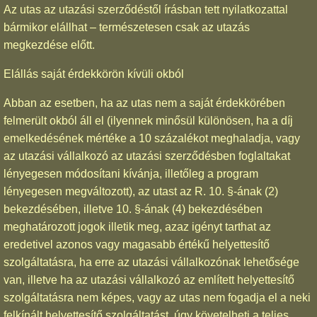
Az utas az utazási szerződéstől írásban tett nyilatkozattal
bármikor elállhat – természetesen csak az utazás
megkezdése előtt.
Elállás saját érdekkörön kívüli okból
Abban az esetben, ha az utas nem a saját érdekkörében
felmerült okból áll el (ilyennek minősül különösen, ha a díj
emelkedésének mértéke a 10 százalékot meghaladja, vagy
az utazási vállalkozó az utazási szerződésben foglaltakat
lényegesen módosítani kívánja, illetőleg a program
lényegesen megváltozott), az utast az R. 10. §-ának (2)
bekezdésében, illetve 10. §-ának (4) bekezdésében
meghatározott jogok illetik meg, azaz igényt tarthat az
eredetivel azonos vagy magasabb értékű helyettesítő
szolgáltatásra, ha erre az utazási vállalkozónak lehetősége
van, illetve ha az utazási vállalkozó az említett helyettesítő
szolgáltatásra nem képes, vagy az utas nem fogadja el a neki
felkínált helyettesítő szolgáltatást, úgy követelheti a teljes