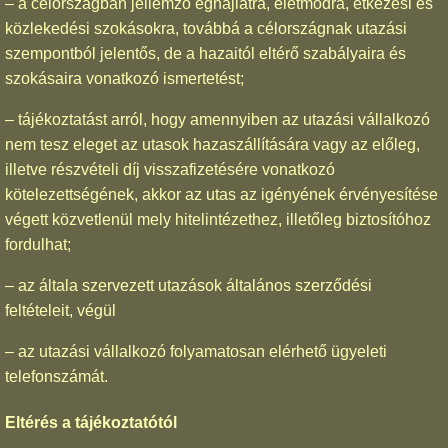
– a célországban jellemző éghajlatra, életmódra, étkezési és
közlekedési szokásokra, továbbá a célországnak utazási
szempontból jelentős, de a hazaitól eltérő szabályaira és
szokásaira vonatkozó ismertetést;
– tájékoztatást arról, hogy amennyiben az utazási vállalkozó
nem tesz eleget az utasok hazaszállítására vagy az előleg,
illetve részvételi díj visszafizetésére vonatkozó
kötelezettségének, akkor az utas az igényének érvényesítése
végett közvetlenül mely hitelintézethez, illetőleg biztosítóhoz
fordulhat;
– az általa szervezett utazások általános szerződési
feltételeit, végül
– az utazási vállalkozó folyamatosan elérhető ügyeleti
telefonszámát.
Eltérés a tájékoztatótól