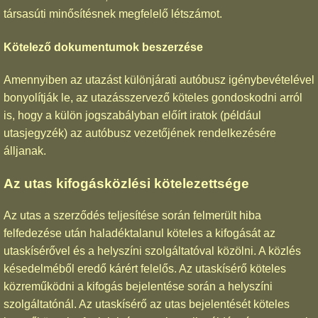
társasúti minősítésnek megfelelő létszámot.
Kötelező dokumentumok beszerzése
Amennyiben az utazást különjárati autóbusz igénybevételével
bonyolítják le, az utazásszervező köteles gondoskodni arról
is, hogy a külön jogszabályban előírt iratok (például
utasjegyzék) az autóbusz vezetőjének rendelkezésére
álljanak.
Az utas kifogásközlési kötelezettsége
Az utas a szerződés teljesítése során felmerült hiba
felfedezése után haladéktalanul köteles a kifogását az
utaskísérővel és a helyszíni szolgáltatóval közölni. A közlés
késedelméből eredő kárért felelős. Az utaskísérő köteles
közreműködni a kifogás bejelentése során a helyszíni
szolgáltatónál. Az utaskísérő az utas bejelentését köteles