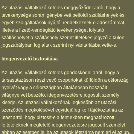
Az utazási vállalkozó köteles meggyőződni arról, hogy a
tevékenysége során igénybe vett belföldi szálláshelyek és
egyéb szolgáltatások nyújtói rendelkeznek-e adószámmal,
illetve a fizető-vendéglátó tevékenységet folytató
szálláshelyet a szálláshely szerint illetékes jegyző a külön
jogszabályban foglaltak szerint nyilvántartásba vette-e.
Idegenvezető biztosítása
Az utazási vállalkozó köteles gondoskodni arról, hogy a
társasutazáson részt vevő csoportokat külföldön a célország
nyelvét vagy a célországban általánosan használt
világnyelvet beszélő, idegenvezetésre jogosult személy
kísérje. Az utazási vállalkozónak legkésőbb az utazási
szerződés megkötésével egyidejűleg kell tájékoztatnia az
utast arról, hogy biztosít-e a fentiekben meghatározott
feltételeknek megfelelő idegenvezetésre jogosult személyt
abban az esetben is, ha az utasok létszáma nem éri el az ún.