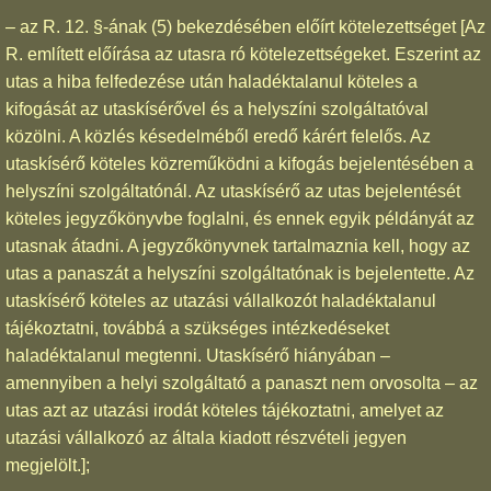
– az R. 12. §-ának (5) bekezdésében előírt kötelezettséget [Az
R. említett előírása az utasra ró kötelezettségeket. Eszerint az
utas a hiba felfedezése után haladéktalanul köteles a
kifogását az utaskísérővel és a helyszíni szolgáltatóval
közölni. A közlés késedelméből eredő kárért felelős. Az
utaskísérő köteles közreműködni a kifogás bejelentésében a
helyszíni szolgáltatónál. Az utaskísérő az utas bejelentését
köteles jegyzőkönyvbe foglalni, és ennek egyik példányát az
utasnak átadni. A jegyzőkönyvnek tartalmaznia kell, hogy az
utas a panaszát a helyszíni szolgáltatónak is bejelentette. Az
utaskísérő köteles az utazási vállalkozót haladéktalanul
tájékoztatni, továbbá a szükséges intézkedéseket
haladéktalanul megtenni. Utaskísérő hiányában –
amennyiben a helyi szolgáltató a panaszt nem orvosolta – az
utas azt az utazási irodát köteles tájékoztatni, amelyet az
utazási vállalkozó az általa kiadott részvételi jegyen
megjelölt.];