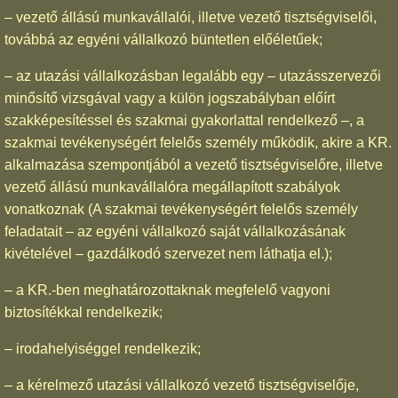
– vezető állású munkavállalói, illetve vezető tisztségviselői,
továbbá az egyéni vállalkozó büntetlen előéletűek;
– az utazási vállalkozásban legalább egy – utazásszervezői
minősítő vizsgával vagy a külön jogszabályban előírt
szakképesítéssel és szakmai gyakorlattal rendelkező –, a
szakmai tevékenységért felelős személy működik, akire a KR.
alkalmazása szempontjából a vezető tisztségviselőre, illetve
vezető állású munkavállalóra megállapított szabályok
vonatkoznak (A szakmai tevékenységért felelős személy
feladatait – az egyéni vállalkozó saját vállalkozásának
kivételével – gazdálkodó szervezet nem láthatja el.);
– a KR.-ben meghatározottaknak megfelelő vagyoni
biztosítékkal rendelkezik;
– irodahelyiséggel rendelkezik;
– a kérelmező utazási vállalkozó vezető tisztségviselője,