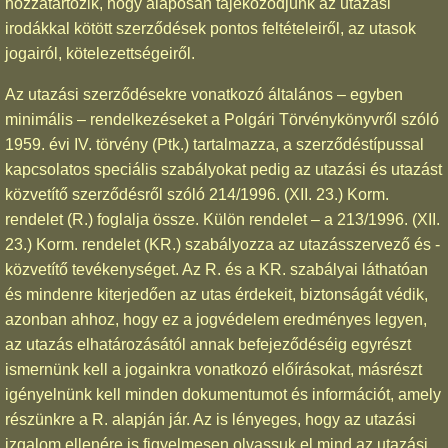
hozzátartozik, hogy alaposan tájékozódjunk az utazási
irodákkal kötött szerződések pontos feltételeiről, az utasok
jogairól, kötelezettségeiről.
Az utazási szerződésekre vonatkozó általános – egyben
minimális – rendelkezéseket a Polgári Törvénykönyvről szóló
1959. évi IV. törvény (Ptk.) tartalmazza, a szerződéstípussal
kapcsolatos speciális szabályokat pedig az utazási és utazást
közvetítő szerződésről szóló 214/1996. (XII. 23.) Korm.
rendelet (R.) foglalja össze. Külön rendelet – a 213/1996. (XII.
23.) Korm. rendelet (KR.) szabályozza az utazásszervező és -
közvetítő tevékenységet. Az R. és a KR. szabályai láthatóan
és mindenre kiterjedően az utas érdekeit, biztonságát védik,
azonban ahhoz, hogy ez a jogvédelem eredményes legyen,
az utazás elhatározásától annak befejeződéséig egyrészt
ismernünk kell a jogainkra vonatkozó előírásokat, másrészt
igényelnünk kell minden dokumentumot és információt, amely
részünkre a R. alapján jár. Az is lényeges, hogy az utazási
izgalom ellenére is figyelmesen olvassuk el mind az utazási