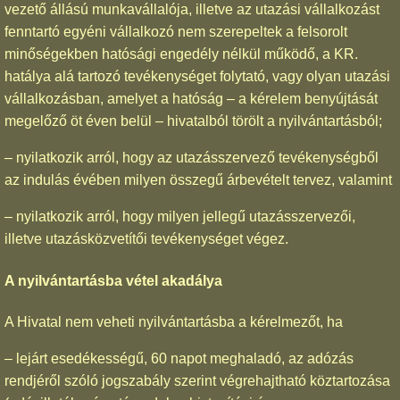
vezető állású munkavállalója, illetve az utazási vállalkozást
fenntartó egyéni vállalkozó nem szerepeltek a felsorolt
minőségekben hatósági engedély nélkül működő, a KR.
hatálya alá tartozó tevékenységet folytató, vagy olyan utazási
vállalkozásban, amelyet a hatóság – a kérelem benyújtását
megelőző öt éven belül – hivatalból törölt a nyilvántartásból;
– nyilatkozik arról, hogy az utazásszervező tevékenységből
az indulás évében milyen összegű árbevételt tervez, valamint
– nyilatkozik arról, hogy milyen jellegű utazásszervezői,
illetve utazásközvetítői tevékenységet végez.
A nyilvántartásba vétel akadálya
A Hivatal nem veheti nyilvántartásba a kérelmezőt, ha
– lejárt esedékességű, 60 napot meghaladó, az adózás
rendjéről szóló jogszabály szerint végrehajtható köztartozása