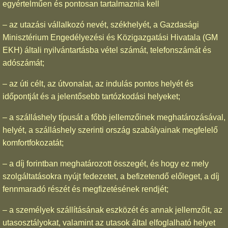
egyértelműen és pontosan tartalmaznia kell
– az utazási vállalkozó nevét, székhelyét, a Gazdasági
Minisztérium Engedélyezési és Közigazgatási Hivatala (GM
EKH) általi nyilvántartásba vétel számát, telefonszámát és
adószámát;
– az úti célt, az útvonalat, az indulás pontos helyét és
időpontját és a jelentősebb tartózkodási helyeket;
– a szálláshely típusát a főbb jellemzőinek meghatározásával,
helyét, a szálláshely szerinti ország szabályainak megfelelő
komfortfokozatát;
– a díj forintban meghatározott összegét, és hogy ez mely
szolgáltatásokra nyújt fedezetet, a befizetendő előleget, a díj
fennmaradó részét és megfizetésének rendjét;
– a személyek szállításának eszközét és annak jellemzőit, az
utasosztályokat, valamint az utasok által elfoglalható helyet