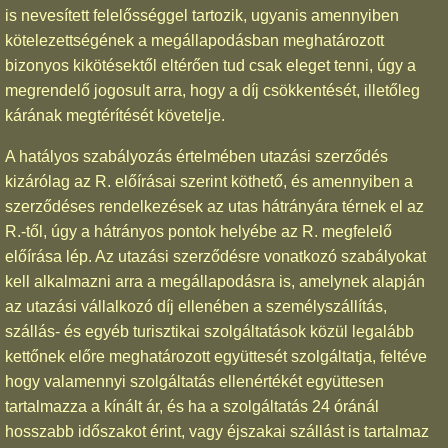
is nevesített felelősséggel tartozik, ugyanis amennyiben
kötelezettségének a megállapodásban meghatározott
bizonyos kikötésektől eltérően tud csak eleget tenni, úgy a
megrendelő jogosult arra, hogy a díj csökkentését, illetőleg
kárának megtérítését követelje.
A hatályos szabályozás értelmében utazási szerződés
kizárólag az R. előírásai szerint köthető, és amennyiben a
szerződéses rendelkezések az utas hátrányára térnek el az
R.-től, úgy a hátrányos pontok helyébe az R. megfelelő
előírása lép. Az utazási szerződésre vonatkozó szabályokat
kell alkalmazni arra a megállapodásra is, amelynek alapján
az utazási vállalkozó díj ellenében a személyszállítás,
szállás- és egyéb turisztikai szolgáltatások közül legalább
kettőnek előre meghatározott együttesét szolgáltatja, feltéve
hogy valamennyi szolgáltatás ellenértékét együttesen
tartalmazza a kínált ár, és ha a szolgáltatás 24 óránál
hosszabb időszakot érint, vagy éjszakai szállást is tartalmaz