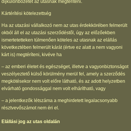
díjkülönbözetet az utasnak megtéríteni.
Kártérítési kötelezettség
Ha az utazási vállalkozó nem az utas érdekkörében felmerült
okból áll el az utazási szerződéstől, úgy az előzőekben
ismertetetteken túlmenően köteles az utasnak az elállás
következtében felmerült kárát (értve ez alatt a nem vagyoni
kárt is) megtéríteni, kivéve ha
– az emberi életet és egészséget, illetve a vagyonbiztonságot
veszélyeztető külső körülmény merül fel, amely a szerződés
megkötésekor nem volt előre látható, és az adott helyzetben
elvárható gondossággal nem volt elhárítható, vagy
– a jelentkezők létszáma a meghirdetett legalacsonyabb
résztvevőszámot nem éri el.
Elállási jog az utas oldalán