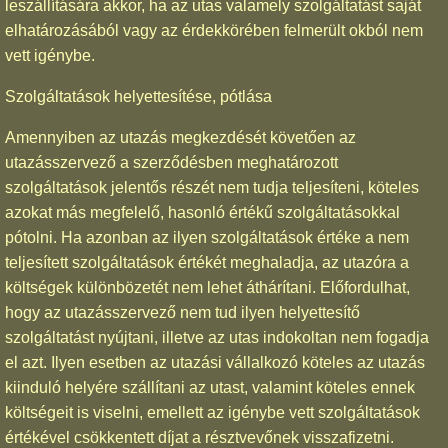
leszállítására akkor, ha az utas valamely szolgáltatást saját
elhatározásából vagy az érdekkörében felmerült okból nem
vett igénybe.
Szolgáltatások helyettesítése, pótlása
Amennyiben az utazás megkezdését követően az
utazásszervező a szerződésben meghatározott
szolgáltatások jelentős részét nem tudja teljesíteni, köteles
azokat más megfelelő, hasonló értékű szolgáltatásokkal
pótolni. Ha azonban az ilyen szolgáltatások értéke a nem
teljesített szolgáltatások értékét meghaladja, az utazóra a
költségek különbözetét nem lehet áthárítani. Előfordulhat,
hogy az utazásszervező nem tud ilyen helyettesítő
szolgáltatást nyújtani, illetve az utas indokoltan nem fogadja
el azt. Ilyen esetben az utazási vállalkozó köteles az utazás
kiinduló helyére szállítani az utast, valamint köteles ennek
költségeit is viselni, emellett az igénybe vett szolgáltatások
értékével csökkentett díjat a résztvevőnek visszafizetni.