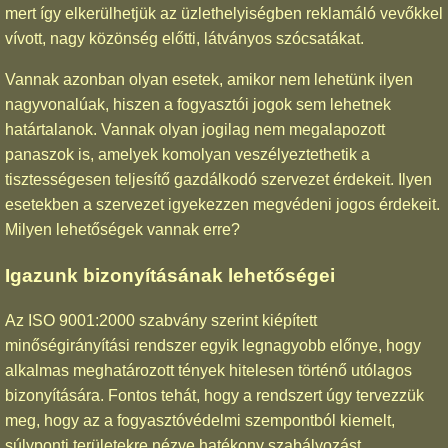
mert így elkerülhetjük az üzlethelyiségben reklamáló vevőkkel
vívott, nagy közönség előtti, látványos szócsatákat.
Vannak azonban olyan esetek, amikor nem lehetünk ilyen
nagyvonalúak, hiszen a fogyasztói jogok sem lehetnek
határtalanok. Vannak olyan jogilag nem megalapozott
panaszok is, amelyek komolyan veszélyeztethetik a
tisztességesen teljesítő gazdálkodó szervezet érdekeit. Ilyen
esetekben a szervezet igyekezzen megvédeni jogos érdekeit.
Milyen lehetőségek vannak erre?
Igazunk bizonyításának lehetőségei
Az ISO 9001:2000 szabvány szerint kiépített
minőségirányítási rendszer egyik legnagyobb előnye, hogy
alkalmas meghatározott tények hitelesen történő utólagos
bizonyítására. Fontos tehát, hogy a rendszert úgy tervezzük
meg, hogy az a fogyasztóvédelmi szempontból kiemelt,
súlyponti területekre nézve hatékony szabályozást