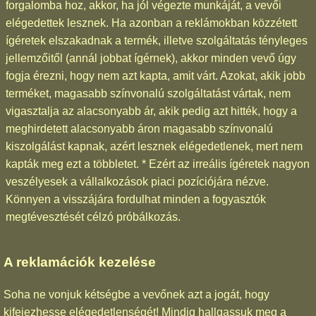
forgalomba hoz, akkor, ha jól végezte munkáját, a vevői
elégedettek lesznek. Ha azonban a reklámokban közzétett
ígéretek elszakadnak a termék, illetve szolgáltatás tényleges
jellemzőitől (annál jobbat ígérnek), akkor minden vevő úgy
fogja érezni, hogy nem azt kapta, amit várt. Azokat, akik jobb
terméket, magasabb színvonalú szolgáltatást vártak, nem
vigasztalja az alacsonyabb ár, akik pedig azt hitték, hogy a
meghirdetett alacsonyabb áron magasabb színvonalú
kiszolgálást kapnak, azért lesznek elégedetlenek, mert nem
kapták meg ezt a többletet. * Ezért az irreális ígéretek nagyon
veszélyesek a vállalkozások piaci pozíciójára nézve.
Könnyen a visszájára fordulhat minden a fogyasztók
megtévesztését célzó próbálkozás.
A reklamációk kezelése
Soha ne vonjuk kétségbe a vevőnek azt a jogát, hogy
kifejezhesse elégedetlenségét! Mindig hallgassuk meg a