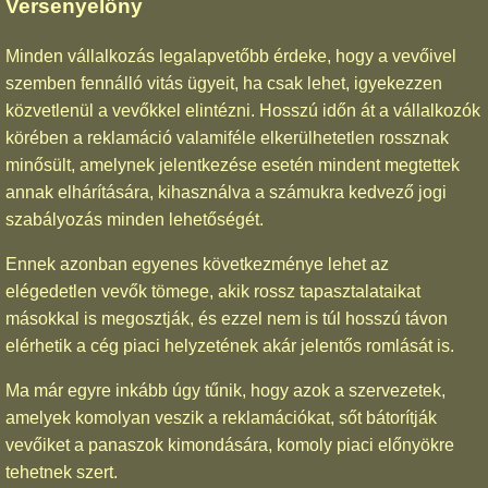
Versenyelőny
Minden vállalkozás legalapvetőbb érdeke, hogy a vevőivel
szemben fennálló vitás ügyeit, ha csak lehet, igyekezzen
közvetlenül a vevőkkel elintézni. Hosszú időn át a vállalkozók
körében a reklamáció valamiféle elkerülhetetlen rossznak
minősült, amelynek jelentkezése esetén mindent megtettek
annak elhárítására, kihasználva a számukra kedvező jogi
szabályozás minden lehetőségét.
Ennek azonban egyenes következménye lehet az
elégedetlen vevők tömege, akik rossz tapasztalataikat
másokkal is megosztják, és ezzel nem is túl hosszú távon
elérhetik a cég piaci helyzetének akár jelentős romlását is.
Ma már egyre inkább úgy tűnik, hogy azok a szervezetek,
amelyek komolyan veszik a reklamációkat, sőt bátorítják
vevőiket a panaszok kimondására, komoly piaci előnyökre
tehetnek szert.