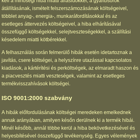
kell a minőségi hiba miatti állásidőkkel, a gyártósorok
átállításának, ismételt felszerszámozásának költségeivel,
többlet anyag-, energia-, munkaráfordításokkal és az
esetleges áttervezés költségeivel, a hiba elhárításával
összefüggő költségekkel, selejtveszteségekkel, a szállítási
késedelem miatti kötbérekkel.
A felhasználás során felmerülő hibák esetén idetartoznak a
javítás, csere költségei, a helyszínre utazással kapcsolatos
kiadások, a kártérítési és perköltségek, az elmaradt haszon és
a piacvesztés miatti veszteségek, valamint az esetleges
termékvisszahívások költségei.
ISO 9001:2000 szabvány
A hibák előfordulásának költségei meredeken emelkednek
annak arányában, amilyen későn derülnek ki a termék hibái.
Minél később, annál többe kerül a hiba bekövetkezésével és
helyesbítésével összefüggő tevékenység. Egyes vélemények