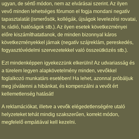
ugyan, de sértő módon, nem az elvárásai szerint. Az ilyen
vevő minden lehetséges fórumon el fogja mondani negatív
tapasztalatát (ismerősök, kollégák, újságok levelezési rovatai,
tv, rádió, hatóságok stb.). Az ilyen esetek következményei
előre kiszámíthatatlanok, de minden bizonnyal káros
következményekkel járnak (negatív szájreklám, pereskedés,
fogyasztóvédelmi szervezetekkel való összeütközés stb.).
Ezt mindenképpen igyekezzünk elkerülni! Az udvariasság és
a türelem legyen alapkövetelmény minden, vevőkkel
foglalkozó munkatárs esetében! Ha lehet, azonnal próbáljuk
meg jóvátenni a hibánkat, és kompenzálni a vevőt ért
kellemetlenség hatását!
A reklamációkat, illetve a vevők elégedetlenségére utaló
helyzeteket tehát mindig szakszerűen, korrekt módon,
megfelelő empátiával kell kezelni.