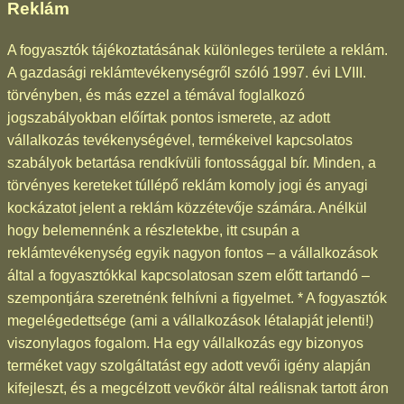
Reklám
A fogyasztók tájékoztatásának különleges területe a reklám.
A gazdasági reklámtevékenységről szóló 1997. évi LVIII.
törvényben, és más ezzel a témával foglalkozó
jogszabályokban előírtak pontos ismerete, az adott
vállalkozás tevékenységével, termékeivel kapcsolatos
szabályok betartása rendkívüli fontossággal bír. Minden, a
törvényes kereteket túllépő reklám komoly jogi és anyagi
kockázatot jelent a reklám közzétevője számára. Anélkül
hogy belemennénk a részletekbe, itt csupán a
reklámtevékenység egyik nagyon fontos – a vállalkozások
által a fogyasztókkal kapcsolatosan szem előtt tartandó –
szempontjára szeretnénk felhívni a figyelmet. * A fogyasztók
megelégedettsége (ami a vállalkozások létalapját jelenti!)
viszonylagos fogalom. Ha egy vállalkozás egy bizonyos
terméket vagy szolgáltatást egy adott vevői igény alapján
kifejleszt, és a megcélzott vevőkör által reálisnak tartott áron