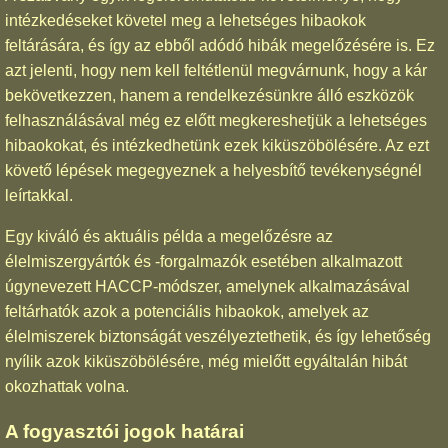
intézkedéseket követel meg a lehetséges hibaokok
feltárására, és így az ebből adódó hibák megelőzésére is. Ez
azt jelenti, hogy nem kell feltétlenül megvárnunk, hogy a kár
bekövetkezzen, hanem a rendelkezésünkre álló eszközök
felhasználásával még ez előtt megkereshetjük a lehetséges
hibaokokat, és intézkedhetünk ezek kiküszöbölésére. Az ezt
követő lépések megegyeznek a helyesbítő tevékenységnél
leírtakkal.
Egy kiváló és aktuális példa a megelőzésre az
élelmiszergyártók és -forgalmazók esetében alkalmazott
úgynevezett HACCP-módszer, amelynek alkalmazásával
feltárhatók azok a potenciális hibaokok, amelyek az
élelmiszerek biztonságát veszélyeztethetik, és így lehetőség
nyílik azok kiküszöbölésére, még mielőtt egyáltalán hibát
okozhattak volna.
A fogyasztói jogok határai