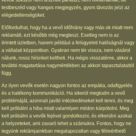
testbeszéd vagy hangos megjegyzés, gyors távozás jelzi az
elégedetlenségüket.
Előfordulhat, hogy ha a vevő időhiány vagy más ok miatt nem
reklamált, ezt később még megteszi. Esetleg nem is az
érintett üzletben, hanem például a felügyeleti hatóságnál vagy
a vállalati központban. Gyakran nem tér vissza, nem vásárol
nálunk, rossz hírünket keltheti. Ha mégis visszatérne, akkor a
további magatartása nagymértékben az akkori tapasztalataitól
függ.
Az ilyen vevők esetén nagyon fontos az empátia, odafigyelés
és a hatékony kommunikáció. Ha sikerül megtudni a vevő
problémáját, azonnali javító intézkedéseket kell tenni, és meg
kell próbálni a hiba miatt valamilyen módon kárpótolni. Meg
kell próbálni a vevők fejével gondolkozni, és elkerülni azokat
a helyzeteket, ami zavaró lehet a számukra. Fontos, hogy ne
tegyünk reklámjainkban megalapozatlan vagy félreérthető