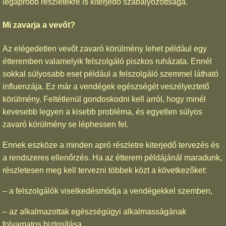
legapróbb részletekre is kiterjedő szabályozottsága.
Mi zavarja a vevőt?
Az elégedetlen vevőt zavaró körülmény lehet például egy
étteremben valamelyik felszolgáló piszkos ruházata. Ennél
sokkal súlyosabb eset például a felszolgáló szemmel látható
influenzája. Ez már a vendégek egészségét veszélyeztető
körülmény. Feltétlenül gondoskodni kell arról, hogy minél
kevesebb legyen a kisebb probléma, és egyetlen súlyos
zavaró körülmény se léphessen fel.
Ennek eszköze a minden apró részletre kiterjedő tervezés és
a rendszeres ellenőrzés. Ha az étterem példájánál maradunk,
részletesen meg kell tervezni többek közt a következőket:
– a felszolgálók viselkedésmódja a vendégekkel szemben,
– az alkalmazottak egészségügyi alkalmasságának
folyamatos biztosítása,