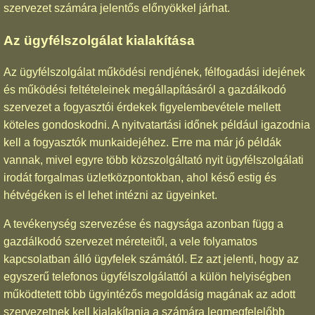
szervezet számára jelentős előnyökkel járhat.
Az ügyfélszolgálat kialakítása
Az ügyfélszolgálat működési rendjének, félfogadási idejének
és működési feltételeinek megállapításáról a gazdálkodó
szervezet a fogyasztói érdekek figyelembevétele mellett
köteles gondoskodni. A nyitvatartási időnek például igazodnia
kell a fogyasztók munkaidejéhez. Erre ma már jó példák
vannak, mivel egyre több közszolgáltató nyit ügyfélszolgálati
irodát forgalmas üzletközpontokban, ahol késő estig és
hétvégéken is el lehet intézni az ügyeinket.
A tevékenység szervezése és nagysága azonban függ a
gazdálkodó szervezet méreteitől, a vele folyamatos
kapcsolatban álló ügyfelek számától. Ez azt jelenti, hogy az
egyszerű telefonos ügyfélszolgálattól a külön helyiségben
működtetett több ügyintézős megoldásig magának az adott
szervezetnek kell kialakítania a számára legmegfelelőbb