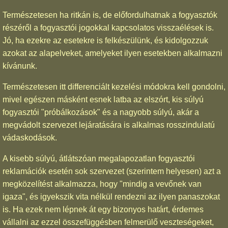
Természetesen ha ritkán is, de előfordulhatnak a fogyasztók
részéről a fogyasztói jogokkal kapcsolatos visszaélések is.
Jó, ha ezekre az esetekre is felkészülünk, és kidolgozzuk
azokat az alapelveket, amelyeket ilyen esetekben alkalmazni
kívánunk.
Természetesen itt differenciált kezelési módokra kell gondolni,
mivel egészen másként esnek latba az elszórt, kis súlyú
fogyasztói "próbálkozások" és a nagyobb súlyú, akár a
megvádolt szervezet lejáratására is alkalmas rosszindulatú
vádaskodások.
A kisebb súlyú, átlátszóan megalapozatlan fogyasztói
reklamációk esetén sok szervezet (szerintem helyesen) azt a
megközelítést alkalmazza, hogy "mindig a vevőnek van
igaza", és igyekszik vita nélkül rendezni az ilyen panaszokat
is. Ha ezek nem lépnek át egy bizonyos határt, érdemes
vállalni az ezzel összefüggésben felmerülő veszteségeket,