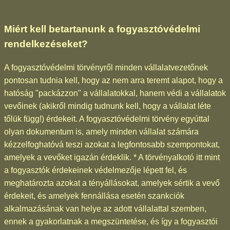
Miért kell betartanunk a fogyasztóvédelmi
rendelkezéseket?
A fogyasztóvédelmi törvényről minden vállalatvezetőnek
pontosan tudnia kell, hogy az nem arra teremt alapot, hogy a
hatóság "packázzon" a vállalatokkal, hanem védi a vállalatok
vevőinek (akikről mindig tudnunk kell, hogy a vállalat léte
tőlük függ!) érdekeit. A fogyasztóvédelmi törvény egyúttal
olyan dokumentum is, amely minden vállalat számára
kézzelfoghatóvá teszi azokat a legfontosabb szempontokat,
amelyek a vevőket igazán érdeklik. * A törvényalkotó itt mint
a fogyasztók érdekeinek védelmezője lépett fel, és
meghatározta azokat a tényállásokat, amelyek sértik a vevő
érdekeit, és amelyek fennállása esetén szankciók
alkalmazásának van helye az adott vállalattal szemben,
ennek a gyakorlatnak a megszüntetése, és így a fogyasztói