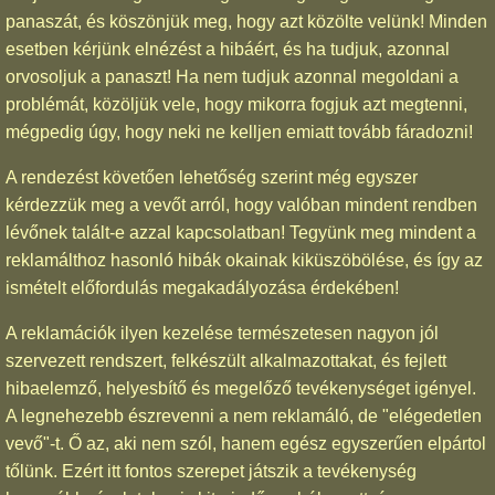
panaszát, és köszönjük meg, hogy azt közölte velünk! Minden
esetben kérjünk elnézést a hibáért, és ha tudjuk, azonnal
orvosoljuk a panaszt! Ha nem tudjuk azonnal megoldani a
problémát, közöljük vele, hogy mikorra fogjuk azt megtenni,
mégpedig úgy, hogy neki ne kelljen emiatt tovább fáradozni!
A rendezést követően lehetőség szerint még egyszer
kérdezzük meg a vevőt arról, hogy valóban mindent rendben
lévőnek talált-e azzal kapcsolatban! Tegyünk meg mindent a
reklamálthoz hasonló hibák okainak kiküszöbölése, és így az
ismételt előfordulás megakadályozása érdekében!
A reklamációk ilyen kezelése természetesen nagyon jól
szervezett rendszert, felkészült alkalmazottakat, és fejlett
hibaelemző, helyesbítő és megelőző tevékenységet igényel.
A legnehezebb észrevenni a nem reklamáló, de "elégedetlen
vevő"-t. Ő az, aki nem szól, hanem egész egyszerűen elpártol
tőlünk. Ezért itt fontos szerepet játszik a tevékenység