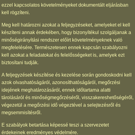
ezzel kapcsolatos követelményeket dokumentált eljárásban
kell rögzíteni.
Meg kell határozni azokat a feljegyzéseket, amelyeket el kell
készíteni annak érdekében, hogy bizonyítékul szolgáljanak a
minőségirányítási rendszer előírt követelményeknek való
megfelelésére. Természetesen ennek kapcsán szabályozni
kell azokat a feladatokat és felelősségeket is, amelyek ezt
biztosítani tudják.
A feljegyzések készítése és kezelése során gondoskodni kell
azok olvashatóságáról, azonosíthatóságáról, megőrzési
idejének meghatározásáról, ennek időtartama alatti
tárolásáról és minőségmegőrzéséről, visszakereshetőségéről,
végezetül a megőrzési idő végeztével a selejtezésről és
megsemmisítésről.
E szabályok betartása képessé teszi a szervezetet
érdekeinek eredményes védelmére.