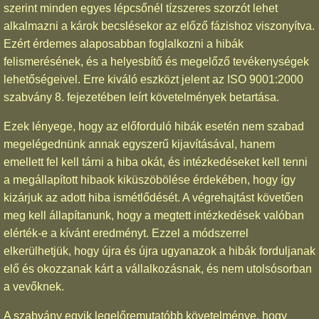
szerint minden egyes lépcsőnél tízszeres szorzót lehet
alkalmazni a károk becslésekor az előző fázishoz viszonyítva.
Ezért érdemes alaposabban foglalkozni a hibák
felismerésének, és a helyesbítő és megelőző tevékenységek
lehetőségeivel. Erre kiváló eszközt jelent az ISO 9001:2000
szabvány 8. fejezetében leírt követelmények betartása.
Ezek lényege, hogy az előforduló hibák esetén nem szabad
megelégednünk annak egyszerű kijavításával, hanem
emellett fel kell tárni a hiba okát, és intézkedéseket kell tenni
a megállapított hibaok kiküszöbölése érdekében, hogy így
kizárjuk az adott hiba ismétlődését. A végrehajtást követően
meg kell állapítanunk, hogy a megtett intézkedések valóban
elérték-e a kívánt eredményt. Ezzel a módszerrel
elkerülhetjük, hogy újra és újra ugyanazok a hibák forduljanak
elő és okozzanak kárt a vállalkozásnak, és nem utolsósorban
a vevőknek.
A szabvány egyik legelőremutatóbb követelménye, hogy