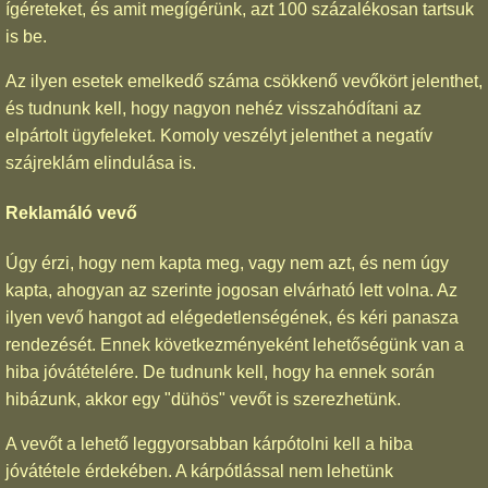
ígéreteket, és amit megígérünk, azt 100 százalékosan tartsuk
is be.
Az ilyen esetek emelkedő száma csökkenő vevőkört jelenthet,
és tudnunk kell, hogy nagyon nehéz visszahódítani az
elpártolt ügyfeleket. Komoly veszélyt jelenthet a negatív
szájreklám elindulása is.
Reklamáló vevő
Úgy érzi, hogy nem kapta meg, vagy nem azt, és nem úgy
kapta, ahogyan az szerinte jogosan elvárható lett volna. Az
ilyen vevő hangot ad elégedetlenségének, és kéri panasza
rendezését. Ennek következményeként lehetőségünk van a
hiba jóvátételére. De tudnunk kell, hogy ha ennek során
hibázunk, akkor egy "dühös" vevőt is szerezhetünk.
A vevőt a lehető leggyorsabban kárpótolni kell a hiba
jóvátétele érdekében. A kárpótlással nem lehetünk