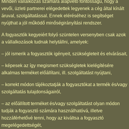
Minden vállalkozás számára alapvető fontosságú, hogy a
vevői, üzleti partnerei elégedettek legyenek a cég által kínált
áruval, szolgáltatással. Ennek eléréséhez is segítséget
nyújthat a jól működő minőségirányítási rendszer.
A fogyasztók kegyeiért folyó szüntelen versenyben csak azok
a vállalkozások tudnak helytállni, amelyek:
– jól ismerik a fogyasztók igényeit, szükségleteit és elvárásait,
– képesek az így megismert szükségletek kielégítésére
alkalmas terméket előállítani, ill. szolgáltatást nyújtani,
– korrekt módon tájékoztatják a fogyasztókat a termék és/vagy
szolgáltatás tulajdonságairól,
– az előállított terméket és/vagy szolgáltatást olyan módon
tudják a fogyasztó számára használhatóvá, illetve
hozzáférhetővé tenni, hogy az kiváltsa a fogyasztó
megelégedettségét,