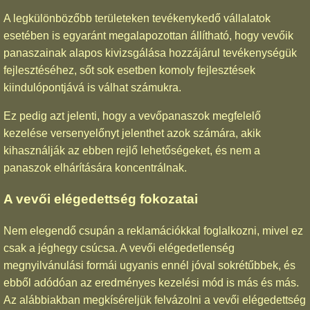
A legkülönbözőbb területeken tevékenykedő vállalatok
esetében is egyaránt megalapozottan állítható, hogy vevőik
panaszainak alapos kivizsgálása hozzájárul tevékenységük
fejlesztéséhez, sőt sok esetben komoly fejlesztések
kiindulópontjává is válhat számukra.
Ez pedig azt jelenti, hogy a vevőpanaszok megfelelő
kezelése versenyelőnyt jelenthet azok számára, akik
kihasználják az ebben rejlő lehetőségeket, és nem a
panaszok elhárítására koncentrálnak.
A vevői elégedettség fokozatai
Nem elegendő csupán a reklamációkkal foglalkozni, mivel ez
csak a jéghegy csúcsa. A vevői elégedetlenség
megnyilvánulási formái ugyanis ennél jóval sokrétűbbek, és
ebből adódóan az eredményes kezelési mód is más és más.
Az alábbiakban megkíséreljük felvázolni a vevői elégedettség