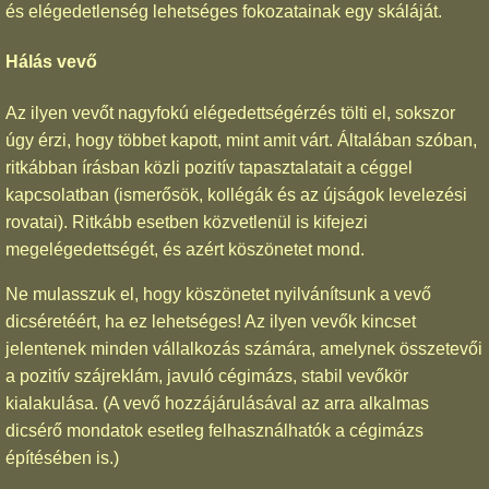
és elégedetlenség lehetséges fokozatainak egy skáláját.
Hálás vevő
Az ilyen vevőt nagyfokú elégedettségérzés tölti el, sokszor
úgy érzi, hogy többet kapott, mint amit várt. Általában szóban,
ritkábban írásban közli pozitív tapasztalatait a céggel
kapcsolatban (ismerősök, kollégák és az újságok levelezési
rovatai). Ritkább esetben közvetlenül is kifejezi
megelégedettségét, és azért köszönetet mond.
Ne mulasszuk el, hogy köszönetet nyilvánítsunk a vevő
dicséretéért, ha ez lehetséges! Az ilyen vevők kincset
jelentenek minden vállalkozás számára, amelynek összetevői
a pozitív szájreklám, javuló cégimázs, stabil vevőkör
kialakulása. (A vevő hozzájárulásával az arra alkalmas
dicsérő mondatok esetleg felhasználhatók a cégimázs
építésében is.)