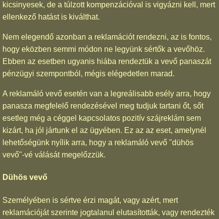
kicsinyesek, de a túlzott kompenzációval is vigyázni kell, mert
ellenkező hatást is kiválthat.
Nem elegendő azonban a reklamációt rendezni, az is fontos,
hogy eközben semmi módon ne legyünk sértők a vevőhöz.
Ebben az esetben ugyanis hiába rendeztük a vevő panaszát
pénzügyi szempontból, mégis elégedetlen marad.
A reklamáló vevő esetén van a legreálisabb esély arra, hogy
panasza megfelelő rendezésével meg tudjuk tartani őt, sőt
esetleg még a céggel kapcsolatos pozitív szájreklám sem
kizárt, ha jól jártunk el az ügyében. Ez az az eset, amelynél
lehetőségünk nyílik arra, hogy a reklamáló vevő "dühös
vevő"-vé válását megelőzzük.
Dühös vevő
Személyében is sértve érzi magát, vagy azért, mert
reklamációját szerinte jogtalanul elutasították, vagy rendezték