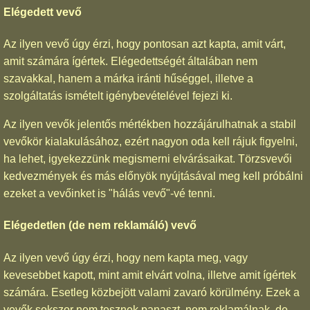
Elégedett vevő
Az ilyen vevő úgy érzi, hogy pontosan azt kapta, amit várt,
amit számára ígértek. Elégedettségét általában nem
szavakkal, hanem a márka iránti hűséggel, illetve a
szolgáltatás ismételt igénybevételével fejezi ki.
Az ilyen vevők jelentős mértékben hozzájárulhatnak a stabil
vevőkör kialakulásához, ezért nagyon oda kell rájuk figyelni,
ha lehet, igyekezzünk megismerni elvárásaikat. Törzsvevői
kedvezmények és más előnyök nyújtásával meg kell próbálni
ezeket a vevőinket is "hálás vevő"-vé tenni.
Elégedetlen (de nem reklamáló) vevő
Az ilyen vevő úgy érzi, hogy nem kapta meg, vagy
kevesebbet kapott, mint amit elvárt volna, illetve amit ígértek
számára. Esetleg közbejött valami zavaró körülmény. Ezek a
vevők sokszor nem tesznek panaszt, nem reklamálnak, de