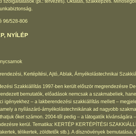
 szolgáltatások (pl.: tervezés). Oktatás, szakképzés. Minőségbiz
unkabiztonság.
é 96/528-806
P, NYÍLÉP
énycsarnok
endezési, Kertépítési, Ajtó, Ablak, Árnyékolástechnikai Szakkiá
zési Szakkiállítás 1997-ben került először megrendezésre Deb
rendezett bemutatók, előadások nemcsak a szakmabeliek, hanem
aci igényekhez – a lakberendezési szakkiállítás mellett – megj
amely a nyílászáró-árnyékolástechnikának ad nagyobb szakmai
tarthatjuk őket számon. 2004-től pedig – a látogatók kívánságá
grendezésre kerül. Tematika: KERTÉP KERTÉPÍTÉSI SZAKKIÁLLÍT
lakertek, télikertek, zöldtetők stb.). A dísznövények bemutatása,