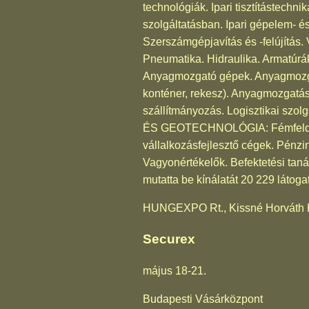
technológiák. Ipari tisztítástechn
szolgáltatásban. Ipari gépelem- é
Szerszámgépjavítás és -felújítá
Pneumatika. Hidraulika. Armatúrá
Anyagmozgató gépek. Anyagmozga
konténer, rekesz). Anyagmozgatás
szállítmányozás. Logisztikai szo
ÉS GEOTECHNOLÓGIA: Fémfeldol
vállalkozásfejlesztő cégek. Pénzi
Vagyonértékelők. Befektetési tanác
mutatta be kínálatát 20 229 látoga
HUNGEXPO Rt., Kissné Horváth K
Securex
május 18-21.
Budapesti Vásárközpont