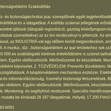
ztonságvédelmi Szakkiállítás
z- és biztonságtechnikai piac szereplőinek egyik legjelentős
iállítókat és a látogatókat. A kiállítás szakmai jellegének erős
etett újítások (látogatói regisztráció, gazdag kísérőprogram-kí
toldalak üzemeltetése) az ez évi rendezvényt is jellemzik. Az
tással, az INDUSTRIÁ-val egy időben került megrendezésre, ame
szről. A munka-, tűz-, biztonságvédelem az ipar területeihez sok
20 000-es szaklátogatói körének érdeklődésére is számot tarth
. Egyéni védőeszközök. Mérőműszerek és készülékek. Mun
édelmi képviselet. 2. TŰZVÉDELEM: Preventív tűzvédelem. Me
gáltatások. A tulajdonvédelem mechanikus eszközei. Elektro
-és információbiztonság. Személyi biztonsági felszerelések. Bi
édelem. Egyéni védőeszközök. Mérőműszerek, készülékek.
ök. Monitoring- és segélyhívó rendszerek. Speciális mentőcsopo
 mutatta be kínálatát 28 187 látogatónak. Helydíj: 17 200 Ft/m2
263-6091