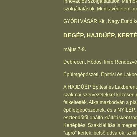
innovációs szolgáltatások. Mérnöki
szolgáltatások. Munkavédelem, m
GYŐRI VÁSÁR Kft., Nagy Euridik
DEGÉP, HAJDÚÉP, KERTÉ
május 7-9.
Debrecen, Hódosi Imre Rendezv
Épületgépészeti, Építési és Lakber
A HAJDÚÉP Építési és Lakberende
szakmai szervezetekkel közösen 
felkeltették. Alkalmazkodván a pi
épületgépészetnek, és a NYÍLÉP, 
esztendőtől önálló kiállításként 
Kertépítési Szakkiállítás is me
"apró" kertek, belső udvarok, szik