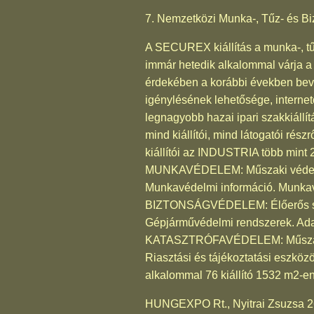
7. Nemzetközi Munka-, Tűz- és Bi
A SECUREX kiállítás a munka-, tű
immár hetedik alkalommal várja a k
érdekében a korábbi években bevez
igénylésének lehetősége, interne
legnagyobb hazai ipari szakkiállí
mind kiállítói, mind látogatói ré
kiállítói az INDUSTRIA több mint 
MUNKAVÉDELEM: Műszaki védelem
Munkavédelmi információ. Munkav
BIZTONSÁGVÉDELEM: Élőerős szol
Gépjárművédelmi rendszerek. Adat
KATASZTRÓFAVÉDELEM: Műszaki v
Riasztási és tájékoztatási eszköz
alkalommal 76 kiállító 1532 m2-en
HUNGEXPO Rt., Nyitrai Zsuzsa 