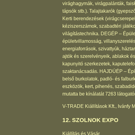
virághagymák, virágpalánták, fais
tápsók stb.). Talajtakarók (gyepsző
Kerti berendezések (virágcserepek, 
kéziszerszámok, szabadtéri játék
világítástechnika. DEGÉP – Épületg
épületvillamosság, villanyszerelé
energiaforrások, szivattyúk, házt
ajtók és szerelvényeik, ablakok é
kapunyitó szerkezetek, kaputelefo
szaktanácsadás. HAJDÚÉP – Építés
belső burkolatok, padló- és falbur
eszközök, kert, pihenés, szabadidő
mutatta be kínálatát 7263 látogató
V-TRADE Kiállítások Kft., Ivánfy
12. SZOLNOK EXPO
Kiállítás és Vásár