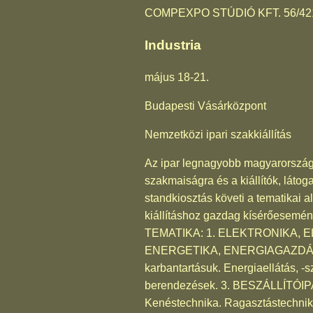
COMPEXPO STÚDIÓ KFT. 56/42
Industria
május 18-21.
Budapesti Vásárközpont
Nemzetközi ipari szakkiállítás
Az ipar legnagyobb magyarországi
szakmaiságra és a kiállítók, láto
standkiosztás követi a tematikai al
kiállításhoz gazdag kísérőesemén
TEMATIKA: 1. ELEKTRONIKA, ELEKT
ENERGETIKA, ENERGIAGAZDÁLKODÁ
karbantartásuk. Energiaellátás, -s
berendezések. 3. BESZÁLLÍTÓIPAR
Kenéstechnika. Ragasztástechnika.