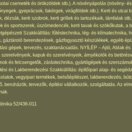
kolai csemeték és örökzöldek stb.). A növényápolás (növény- é
nyegek, gyeprácsok, fakérgek, virágföldek stb.). Kerti és utcai bú
dézsák, kerti szobrok, kerti grillek és tartozékaik, támfalak stb
ok és sportszerek, úszómedencék, kerti tavak és szökőkutak, a 
épészeti Szakkiállítás: fűtéstechnika, lég- és klímatechnika, h
s, gáztároló berendezések, gázfogyasztó készülékek, egyéb épü
artási gépek, tervezés, szaktanácsadás. NYÍLÉP – Ajtó, Ablak és 
s szerelvényeik, kapuk és szerelvényeik, árnyékolók és betörésv
nok és felcsengetők, zárástechnika, gyártógépek és szerszámok
i és Lakberendezési Szakkiállítás: építőipari alap- és segéda
kolatok, vegyipari termékek, belsőépítészet, lakberendezés, bútor
, beruházók, tervezők, építési vállalkozók, szolgáltatás. Az el
nak.
 Mónika 52/436-011