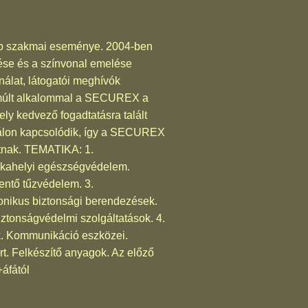
ebb szakmai eseménye. 2004-ben
ítése és a színvonal emelése
nálat, látogatói meghívók
 elmúlt alkalommal a SECUREX a
ly kedvező fogadtatásra talált
 szálon kapcsolódik, így a SECUREX
atnak. TEMATIKA: 1.
kahelyi egészségvédelem.
ntő tűzvédelem. 3.
nikus biztonsági berendezések.
ztonságvédelmi szolgáltatások. 4.
 Kommunikáció eszközei.
rt. Felkészítő anyagok. Az előző
+áfától