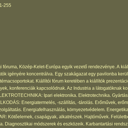
1-255
 fóruma, Közép-Kelet-Európa egyik vezető rendezvénye. A kiáll
gatók igényére koncentrálva. Egy szakágazat egy pavilonba kerül
témacsoportokat. Kiállítói fórum keretében a kiállítók prezentáci
yek, konferenciák kapcsolódnak. Az Industria a látogatóknak k
ROTECHNIKA: Ipari elektronika. Elektrotechnika. Gyártás- é
S: Energiatermelés, -szállítás, -tárolás. Erőművek, erőm
zolgáltatás. Energiafelhasználás, környezetvédelem. Energetikai
: Kötőelemek, csapágyak, alkatrészek. Hajtóművek. Felületbe
 Diagnosztikai módszerek és eszközeik. Karbantartási rendszer