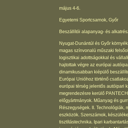
május 4-6.
Egyetemi Sportcsarnok, Győr
Beszállítói alapanyag- és alkatrés
Nyugat-Dunántúl és Győr környéke 
magas színvonalú műszaki felsőok
logisztikai adottságokkal és váll
hajtottak végre az európai autóip
dinamikusabban kiépülő beszállító
Európai Unióhoz történő csatlako
európai térség jelentős autóipari k
megrendezésre kerülő PANTECH sza
előgyártmányok. Műanyag és gumii
Részegységek. II. Technológiák, 
eszközök. Szerszámok, készülékek
tisztítástechnika. Ipari karbantar