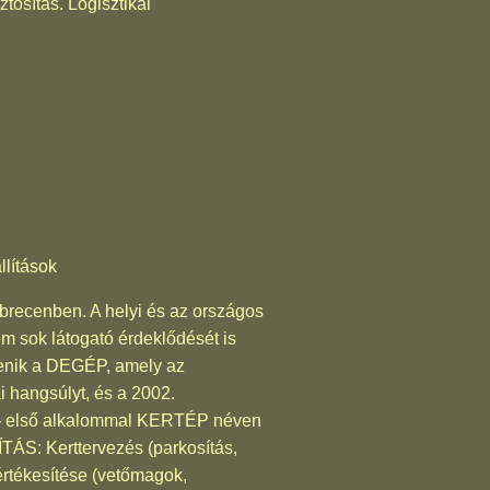
tosítás. Logisztikai
llítások
recenben. A helyi és az országos
 sok látogató érdeklődését is
elenik a DEGÉP, amely az
 hangsúlyt, és a 2002.
ra – első alkalommal KERTÉP néven
ÁS: Kerttervezés (parkosítás,
 értékesítése (vetőmagok,