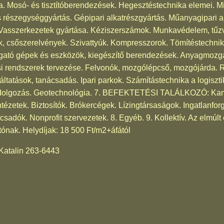
ika. Mosó- és tisztítóberendezések. Hegesztéstechnika elemei. M
s részegységgyártás. Gépipari alkatrészgyártás. Műanyagipari a
s. Vasszerkezetek gyártása. Kéziszerszámok. Munkavédelem, 
k, csőszerelvények. Szivattyúk. Kompresszorok. Tömítéstechni
tó gépek és eszközök, kiegészítő berendezések. Anyagmozga
i rendszerek tervezése. Felvonók, mozgólépcső, mozgójárda. Ra
lgáltatások, tanácsadás. Ipari parkok. Számítástechnika a lo
gozás. Geotechnológia. 7. BEFEKTETÉSI TALÁLKOZÓ: Kama
ntézetek. Biztosítók. Brókercégek. Lízingtársaságok. Ingatlanfo
sadók. Nonprofit szervezetek. 8. Egyéb. 9. Kollektív. Az elmúlt
tónak. Helydíjak: 18 500 Ft/m2+áfától
atalin 263-6443