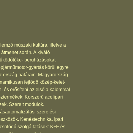
emző műszaki kultúra, illetve a
átmenet során. A kiváló
 működőtőke- beruházásokat
gépjárműmotor-gyártás körül egyre
az ország határain. Magyarország
namikusan fejlődő közép-kelet-
eni és erősíteni az első alkalommal
ztermékek: Korszerű acélipari
zek. Szerelt modulok.
ásautomatizálás, szerelési
szközök. Kenéstechnika. Ipari
apcsolódó szolgáltatások: K+F és