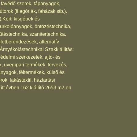
s favédő szerek, tápanyagok,
torok (filagóriák, faházak stb.).
.).Kerti kisgépek és
burkolóanyagok, öntözéstechnika,
űtéstechnika, szanitertechnika,
letberendezések, alternatív
Árnyékolástechnikai Szakkiállítás:
édelmi szerkezetek, ajtó- és
, üvegipari termékek, tervezés,
nyagok, féltermékek, külső és
ok, lakástextil, háztartási
múlt évben 162 kiállító 2653 m2-en