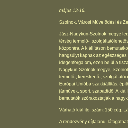
május 13-16.
Szolnok, Városi Művelődési és Ze
Jász-Nagykun-Szolnok megye legn
térség termelő-, szolgáltatólehető
központra. A kiállításon bemutatko
hangsúlyt kapnak az egészséges é
idegenforgalom, ezen belül a tisz
Nagykun-Szolnok megye, Szolnok 
termelő-, kereskedő-, szolgáltató
Európai Unióba szakkiállítás, épí
járművek, sport, szabadidő. A kiá
bemutatók szórakoztatják a nagy
Várható kiállítói szám: 150 cég. L
A rendezvény díjtalanul látogathat