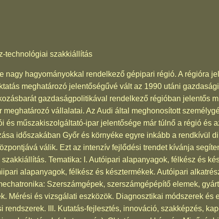
z-technológiai szakkiállítás
nagy hagyományokkal rendelkező gépipari régió. A régióra jell
tatás meghatározó jelentőségűvé vált az 1990 utáni gazdasági 
alkozásbarát gazdaságpolitikával rendelkező régióban jelentős
ar meghatározó vállalatai. Az Audi által meghonosított személy
i és műszakiszolgáltató-ipar jelentősége már túlnő a régió és 
zása időszakában Győr és környéke egyre inkább a rendkívül di
özpontjává válik. Ezt az intenzív fejlődési trendet kívánja segít
kkiállítás. Tematika: I. Autóipari alapanyagok, félkész és kés
pari alapanyagok, félkész és késztermékek. Autóipari alkatrés
mechatronika: Szerszámgépek, szerszámgépépítő elemek, gyárt
. Mérési és vizsgálati eszközök. Diagnosztikai módszerek és e
tási rendszerek. III. Kutatás-fejlesztés, innováció, szakképzés, k