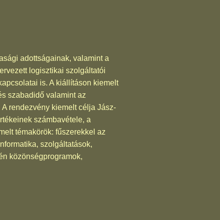
ági adottságainak, valamint a
vezett logisztikai szolgáltatói
pcsolatai is. A kiállításon kiemelt
és szabadidő valamint az
. A rendezvény kiemelt célja Jász-
rtékeinek számbavétele, a
emelt témakörök: fűszerekkel az
nformatika, szolgáltatások,
végén közönségprogramok,