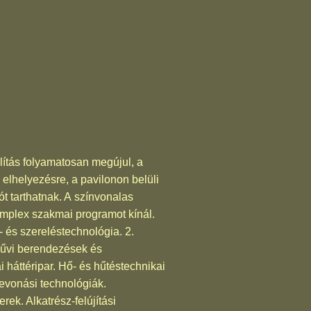
ítás folyamatosan megújul, a
 elhelyezésre, a pavilonon belüli
ót tarthatnak. A színvonalas
omplex szakmai programot kínál.
s szereléstechnológia. 2.
űvi berendezések és
 háttéripar. Hő- és hűtéstechnikai
vonási technológiák.
ek. Alkatrész-felújítási