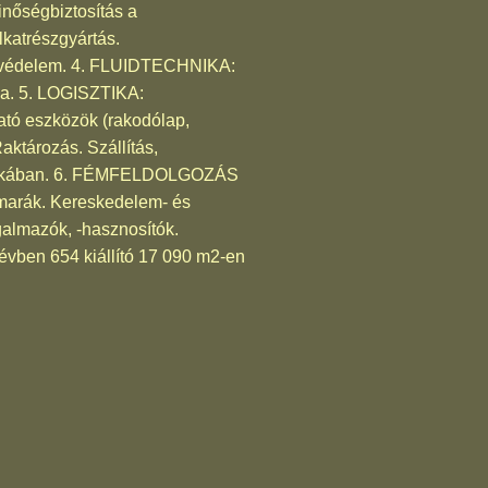
inőségbiztosítás a
lkatrészgyártás.
tűzvédelem. 4. FLUIDTECHNIKA:
ka. 5. LOGISZTIKA:
tó eszközök (rakodólap,
ktározás. Szállítás,
gisztikában. 6. FÉMFELDOLGOZÁS
rák. Kereskedelem- és
rgalmazók, -hasznosítók.
 évben 654 kiállító 17 090 m2-en