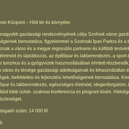
nei Központ – Hild tér és környéke
agyobb gazdasági rendezvényének célja Szolnok város gazdas
ségeinek bemutatása, figyelemmel a Szolnoki Ipari Parkra és a ter
znak a város és a megye regionális partnerei és külföldi testvérka
letmód és táplálkozás, az építőipar és lakberendezés, a sport 
ai turizmus és a gyógyvizek hasznosításában érintett résztvevők
város és térsége gazdasági adottságainak és kihasználatlan é
cégek, befektetési és fejlesztési lehetőségeinek bemutatása. Ki
tőipar és lakberendezés, egészséges életmód, idegenforgalom, i
llítást több üzleti- szakmai konferencia és program kíséri. Hét
közönséget.
átogatói szám: 14 000 fő
ó.