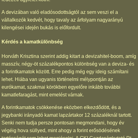
A devizában való eladósodottságtól az sem veszi el a
vállalkozók kedvét, hogy tavaly az árfolyam nagyarányú
kilengései idején bukás is előfordult.
Kérdés a kamatkülönbség
Horváth Krisztina szerint addig kitart a devizahitel-boom, amíg
masszív, négy-öt százalékpontos különbség van a deviza- és
a forintkamatok között. Erre pedig még egy ideig számítani
lehet. Hiába van ugyanis történelmi mélypontján az
eurókamat, szakmai körökben egyelőre inkább további
kamatlefaragást, mint emelést várnak.
A forintkamatok csökkenése eközben elkezdődött, és a
jegybanki irányadó kamat lapzártakor 12 százaléknál tartott.
Senki nem tudja persze pontosan megmondani, hogy év
végéig hova süllyed, mint ahogy a forint erősödésének