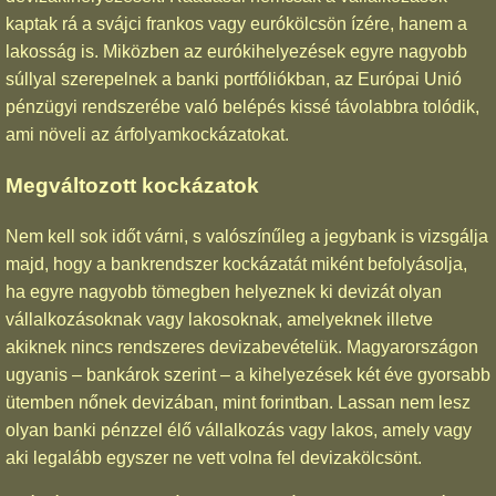
kaptak rá a svájci frankos vagy eurókölcsön ízére, hanem a
lakosság is. Miközben az eurókihelyezések egyre nagyobb
súllyal szerepelnek a banki portfóliókban, az Európai Unió
pénzügyi rendszerébe való belépés kissé távolabbra tolódik,
ami növeli az árfolyamkockázatokat.
Megváltozott kockázatok
Nem kell sok időt várni, s valószínűleg a jegybank is vizsgálja
majd, hogy a bankrendszer kockázatát miként befolyásolja,
ha egyre nagyobb tömegben helyeznek ki devizát olyan
vállalkozásoknak vagy lakosoknak, amelyeknek illetve
akiknek nincs rendszeres devizabevételük. Magyarországon
ugyanis – bankárok szerint – a kihelyezések két éve gyorsabb
ütemben nőnek devizában, mint forintban. Lassan nem lesz
olyan banki pénzzel élő vállalkozás vagy lakos, amely vagy
aki legalább egyszer ne vett volna fel devizakölcsönt.