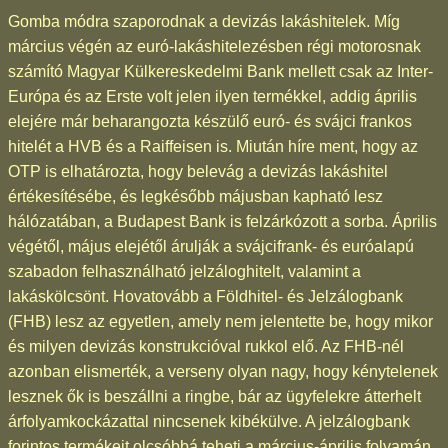
Gomba módra szaporodnak a devizás lakáshitelek. Míg
március végén az euró-lakáshitelezésben régi motorosnak
számító Magyar Külkereskedelmi Bank mellett csak az Inter-
Európa és az Erste volt jelen ilyen termékkel, addig április
elejére már beharangozta készülő euró- és svájci frankos
hitelét a HVB és a Raiffeisen is. Miután híre ment, hogy az
OTP is elhatározta, hogy belevág a devizás lakáshitel
értékesítésébe, és legkésőbb májusban kapható lesz
hálózatában, a Budapest Bank is felzárkózott a sorba. Április
végétől, május elejétől árulják a svájcifrank- és euróalapú
szabadon felhasználható jelzáloghitelt, valamint a
lakáskölcsönt. Hovatovább a Földhitel- és Jelzálogbank
(FHB) lesz az egyetlen, amely nem jelentette be, hogy mikor
és milyen devizás konstrukcióval rukkol elő. Az FHB-nél
azonban elismerték, a verseny olyan nagy, hogy kénytelenek
lesznek ők is beszállni a ringbe, bár az ügyfelekre átterhelt
árfolyamkockázattal nincsenek kibékülve. A jelzálogbank
forintos termékeit olcsóbbá teheti a március-április folyamán