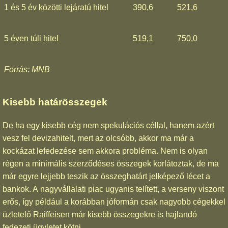
1 és 5 év közötti lejáratú hitel
390,6
521,6
5 éven túli hitel
519,1
750,0
Forrás: MNB
Kisebb határösszegek
De ha egy kisebb cég nem spekulációs céllal, hanem azért
vesz fel devizahitelt, mert az olcsóbb, akkor ma már a
kockázat lefedezése sem akkora probléma. Nem is olyan
régen a minimális szerződéses összegek korlátoztak, de ma
már egyre lejjebb teszik az összeghatárt jelképező lécet a
bankok. A nagyvállalati piac ugyanis telített, a verseny viszont
erős, így például a korábban jóformán csak nagyobb cégekkel
üzletelő Raiffeisen már kisebb összegekre is hajlandó
fedezeti ügyletet kötni.