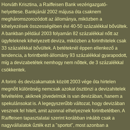
Horváth Krisztina, a Raiffeisen Bank vezérigazgató-
helyettese. Bankjánál 2002 májusa óta csaknem
megháromszorozódott az állománya, miközben a
kihelyezések összességében évi 40-50 százalékkal bővültek.
A bankban például 2003 folyamán 82 százalékkal nőtt az
ügyfeleknek kihelyezett deviza, miközben a forinthitelek csak
33 százalékkal bővültek. A betéteknél éppen ellenkező a
tendencia, a forintbetét-állomány 93 százalékkal gyarapodott,
míg a devizabetétek nemhogy nem nőttek, de 3 százalékkal
csökkentek.
A forint- és devizakamatok között 2003 vége óta hirtelen
megnőtt különbség nemcsak azokat ösztönzi a devizahitelek
felvételére, akiknek jövedelmük is van devizában, hanem a
spekulánsokat is. A legegyszerűbb változat, hogy devizában
vesznek fel hitelt, amit azonnal elhelyeznek forintbetétben. A
Raiffeisen tapasztalatai szerint korábban inkább csak a
nagyvállalatok űzték ezt a "sportot", most azonban a