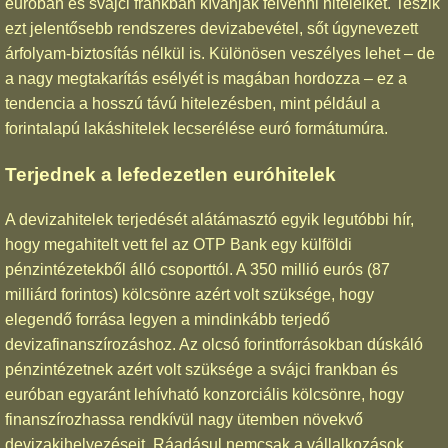
euróban és svájci frankban kívánják felvenni hiteleiket. Teszik
ezt jelentősebb rendszeres devizabevétel, sőt úgynevezett
árfolyam-biztosítás nélkül is. Különösen veszélyes lehet – de
a nagy megtakarítás esélyét is magában hordozza – ez a
tendencia a hosszú távú hitelezésben, mint például a
forintalapú lakáshitelek lecserélése euró formátumúra.
Terjednek a lefedezetlen euróhitelek
A devizahitelek terjedését alátámasztó egyik legutóbbi hír,
hogy megahitelt vett fel az OTP Bank egy külföldi
pénzintézetekből álló csoporttól. A 350 millió eurós (87
milliárd forintos) kölcsönre azért volt szüksége, hogy
elegendő forrása legyen a mindinkább terjedő
devizafinanszírozáshoz. Az olcsó forintforrásokban dúskáló
pénzintézetnek azért volt szüksége a svájci frankban és
euróban egyaránt lehívható konzorciális kölcsönre, hogy
finanszírozhassa rendkívül nagy ütemben növekvő
devizakihelyezéseit. Ráadásul nemcsak a vállalkozások