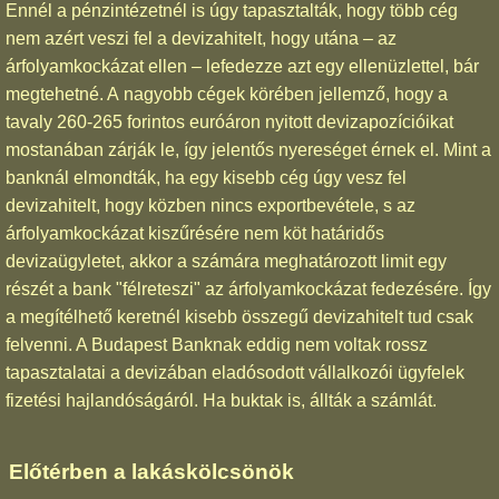
Ennél a pénzintézetnél is úgy tapasztalták, hogy több cég
nem azért veszi fel a devizahitelt, hogy utána – az
árfolyamkockázat ellen – lefedezze azt egy ellenüzlettel, bár
megtehetné. A nagyobb cégek körében jellemző, hogy a
tavaly 260-265 forintos euróáron nyitott devizapozícióikat
mostanában zárják le, így jelentős nyereséget érnek el. Mint a
banknál elmondták, ha egy kisebb cég úgy vesz fel
devizahitelt, hogy közben nincs exportbevétele, s az
árfolyamkockázat kiszűrésére nem köt határidős
devizaügyletet, akkor a számára meghatározott limit egy
részét a bank "félreteszi" az árfolyamkockázat fedezésére. Így
a megítélhető keretnél kisebb összegű devizahitelt tud csak
felvenni. A Budapest Banknak eddig nem voltak rossz
tapasztalatai a devizában eladósodott vállalkozói ügyfelek
fizetési hajlandóságáról. Ha buktak is, állták a számlát.
Előtérben a lakáskölcsönök