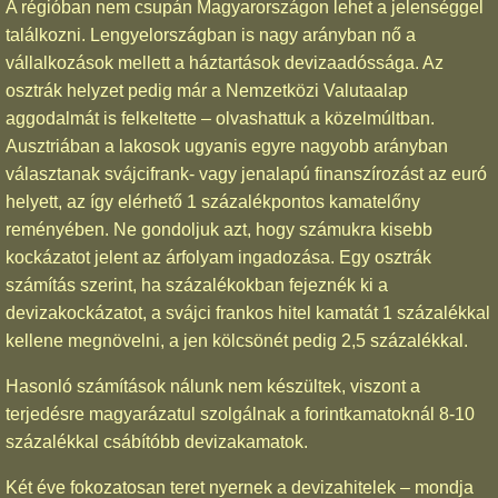
A régióban nem csupán Magyarországon lehet a jelenséggel
találkozni. Lengyelországban is nagy arányban nő a
vállalkozások mellett a háztartások devizaadóssága. Az
osztrák helyzet pedig már a Nemzetközi Valutaalap
aggodalmát is felkeltette – olvashattuk a közelmúltban.
Ausztriában a lakosok ugyanis egyre nagyobb arányban
választanak svájcifrank- vagy jenalapú finanszírozást az euró
helyett, az így elérhető 1 százalékpontos kamatelőny
reményében. Ne gondoljuk azt, hogy számukra kisebb
kockázatot jelent az árfolyam ingadozása. Egy osztrák
számítás szerint, ha százalékokban fejeznék ki a
devizakockázatot, a svájci frankos hitel kamatát 1 százalékkal
kellene megnövelni, a jen kölcsönét pedig 2,5 százalékkal.
Hasonló számítások nálunk nem készültek, viszont a
terjedésre magyarázatul szolgálnak a forintkamatoknál 8-10
százalékkal csábítóbb devizakamatok.
Két éve fokozatosan teret nyernek a devizahitelek – mondja