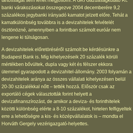
tartósságát sem lehet megjósolni. A GKI Gazdaságkutató Rt.
banki várakozásokat összegezve 2004 decemberére 9,2
százalékos jegybanki irányadó kamatot jelzett előre. Tehát a
kamatkülönbség továbbra is a devizahitelek felvételét
ösztönözné, amennyiben a forintban számolt euróár nem
lengene ki túlságosan.
A devizahitelek előretöréséről számolt be kérdésünkre a
Budapest Bank is. Míg kihelyezéseik 20 százalék körüli
mértékben bővültek, dupla vagy két és félszer ekkora
ütemmel gyarapodott a devizahitel-állomány. 2003 folyamán a
devizahitelek aránya az összes vállalati kihelyezésen belül
20-30 százalékkal nőtt – tették hozzá. Először csak az
exportáló cégek választották forint helyett a
devizafinanszírozást, de amikor a deviza- és forinthitelek
közötti különbség elérte a 8-10 százalékot, hirtelen felfigyeltek
erre a lehetőségre a kis- és középvállalatok is – mondta el
Horváth Gergely vezérigazgató-helyettes.