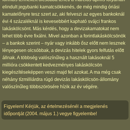
elindult jegybanki kamatcsökkenés, de még mindig óriási
kamatelőnyre tesz szert az, aki felveszi az egyes bankoknál
évi 4 százaléknál is kevesebbért kapható svájci frankos
lakáskölcsönt. Más kérdés, hogy a devizakamatokat nem
lehet több évre fixálni. Mivel azonban a forintlakáskölcsönök
– a bankok szerint – nyár vagy inkább ősz előtt nem lesznek
lényegesen olcsóbbak, a devizás hitelek gyors felfutás előtt
állnak. A többség valószínűleg a használt lakásoknál 5
millióra csökkentett kedvezményes lakáskölcsön
kiegészítéseképpen veszi majd fel azokat. A ma még csak
néhány tízmilliárdra rúgó devizás lakáskölcsön-állomány
valószínűleg többszörösére hízik az év végére.
Figyelem! Kérjük, az értelmezésénél a megjelenés
időpontját (2004. május 1.) vegye figyelembe!