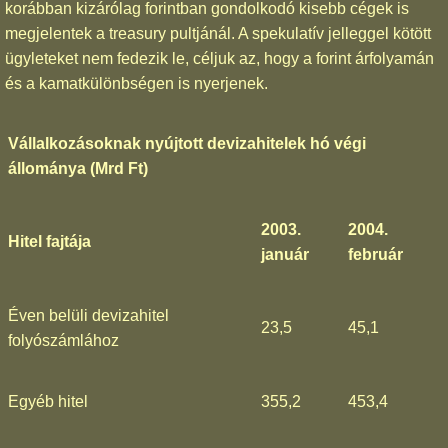
korábban kizárólag forintban gondolkodó kisebb cégek is
megjelentek a treasury pultjánál. A spekulatív jelleggel kötött
ügyleteket nem fedezik le, céljuk az, hogy a forint árfolyamán
és a kamatkülönbségen is nyerjenek.
Vállalkozásoknak nyújtott devizahitelek hó végi
állománya (Mrd Ft)
2003.
2004.
Hitel fajtája
január
február
Éven belüli devizahitel
23,5
45,1
folyószámlához
Egyéb hitel
355,2
453,4