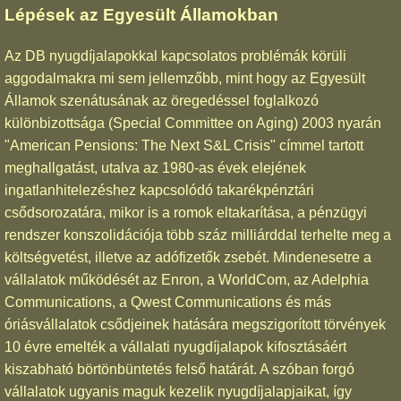
Lépések az Egyesült Államokban
Az DB nyugdíjalapokkal kapcsolatos problémák körüli
aggodalmakra mi sem jellemzőbb, mint hogy az Egyesült
Államok szenátusának az öregedéssel foglalkozó
különbizottsága (Special Committee on Aging) 2003 nyarán
"American Pensions: The Next S&L Crisis" címmel tartott
meghallgatást, utalva az 1980-as évek elejének
ingatlanhitelezéshez kapcsolódó takarékpénztári
csődsorozatára, mikor is a romok eltakarítása, a pénzügyi
rendszer konszolidációja több száz milliárddal terhelte meg a
költségvetést, illetve az adófizetők zsebét. Mindenesetre a
vállalatok működését az Enron, a WorldCom, az Adelphia
Communications, a Qwest Communications és más
óriásvállalatok csődjeinek hatására megszigorított törvények
10 évre emelték a vállalati nyugdíjalapok kifosztásáért
kiszabható börtönbüntetés felső határát. A szóban forgó
vállalatok ugyanis maguk kezelik nyugdíjalapjaikat, így