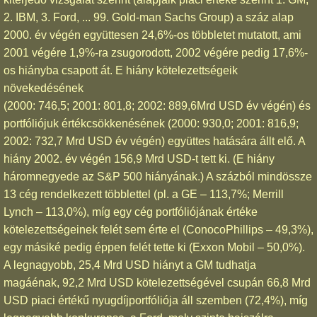
2. IBM, 3. Ford, ... 99. Gold-man Sachs Group) a száz alap
2000. év végén együttesen 24,6%-os többletet mutatott, ami
2001 végére 1,9%-ra zsugorodott, 2002 végére pedig 17,6%-
os hiányba csapott át. E hiány kötelezettségeik
növekedésének
(2000: 746,5; 2001: 801,8; 2002: 889,6Mrd USD év végén) és
portfóliójuk értékcsökkenésének (2000: 930,0; 2001: 816,9;
2002: 732,7 Mrd USD év végén) együttes hatására állt elő. A
hiány 2002. év végén 156,9 Mrd USD-t tett ki. (E hiány
háromnegyede az S&P 500 hiányának.) A százból mindössze
13 cég rendelkezett többlettel (pl. a GE – 113,7%; Merrill
Lynch – 113,0%), míg egy cég portfóliójának értéke
kötelezettségeinek felét sem érte el (ConocoPhillips – 49,3%),
egy másiké pedig éppen felét tette ki (Exxon Mobil – 50,0%).
A legnagyobb, 25,4 Mrd USD hiányt a GM tudhatja
magáénak, 92,2 Mrd USD kötelezettségével csupán 66,8 Mrd
USD piaci értékű nyugdíjportfóliója áll szemben (72,4%), míg