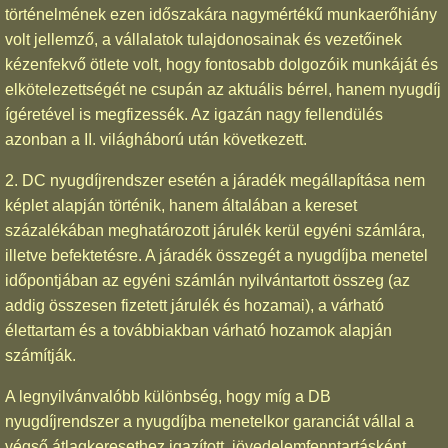
történelmének ezen időszakára nagymértékű munkaerőhiány
volt jellemző, a vállalatok tulajdonosainak és vezetőinek
kézenfekvő ötlete volt, hogy fontosabb dolgozóik munkáját és
elkötelezettségét ne csupán az aktuális bérrel, hanem nyugdíj
ígéretével is megfizessék. Az igazán nagy fellendülés
azonban a II. világháború után következett.
2. DC nyugdíjrendszer esetén a járadék megállapítása nem
képlet alapján történik, hanem általában a kereset
százalékában meghatározott járulék kerül egyéni számlára,
illetve befektetésre. A járadék összegét a nyugdíjba menetel
időpontjában az egyéni számlán nyilvántartott összeg (az
addig összesen fizetett járulék és hozamai), a várható
élettartam és a továbbiakban várható hozamok alapján
számítják.
A legnyilvánvalóbb különbség, hogy míg a DB
nyugdíjrendszer a nyugdíjba menetelkor garanciát vállal a
végső átlagkeresethez igazított, jövedelemfenntartásként