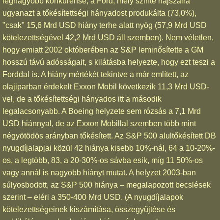
legnagyobb konkurense, a Ford, mely szinte hajszálra
ugyanazt a tőkésítettségi hányadost produkálta (73,0%),
"csak" 15,6 Mrd USD hiány terhe alatt nyög (57,9 Mrd USD
kötelezettségével 42,2 Mrd USD áll szemben). Nem véletlen,
hogy emiatt 2002 októberében az S&P leminősítette a GM
hosszú távú adósságait, s kilátásba helyezte, hogy ezt teszi a
Forddal is. A hiány mértékét tekintve a már említett, az
olajiparban érdekelt Exxon Mobil következik 11,3 Mrd USD-
vel, de a tőkésítettségi hányados itt a második
legalacsonyabb. A Boeing helyzete sem rózsás a 7,1 Mrd
USD hiánnyal, de az Exxon Mobillal szemben több mint
négyötödös arányban tőkésített. Az S&P 500 alultőkésített DB
nyugdíjalapjai közül 42 hiánya kisebb 10%-nál, 64 a 10-20%-
os, a legtöbb, 83, a 20-30%-os sávba esik, míg 11 50%-os
vagy annál is nagyobb hiányt mutat. A helyzet 2003-ban
súlyosbodott, az S&P 500 hiánya – megalapozott becslések
szerint – eléri a 350-400 Mrd USD. (A nyugdíjalapok
kötelezettségeinek kiszámítása, összegyűjtése és