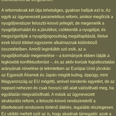
A reformoknak két útja lehetséges, gyakran halljuk ezt is. Az
egyik az úgynevezett parametrikus reform, amikor megőrzik a
nyugdíjrendszer felosztó-kirovó jellegét, de megemelik a
nyugdíjkorhatárt és a járulékot, csökkentik a nyugdíjat, és
megszigorítják a nyugdíjjogosultság megállapítását, illetve
ezek közül többet egyszerre alkalmaznak különböző
összetételben. Amiről leginkább szó esik, az a
nyugdíjkorhatár megemelése – a kormányok ebben látják a
legkisebb konfliktusforrást –, és az aktív korúak foglalkoztatási
arányának növelése (e tekintetben az Európai Unió jócskán
az Egyesült Államok és Japán mögött kullog, éppúgy, mint
Magyarország az EU mögött), amivel mindenki egyetért, de az
roppant nehezen és csak hosszú idő alatt valósítható meg, ha
egyáltalán megvalósítható. A másik az úgynevezett
strukturális reform, a felosztó-kirovó rendszerekről a
tőkefedezeti rendszerre történő áttérés, legalább részlegesen.
Ez utóbbi mellett szól az is, hogy akadnak támogatói: azok a