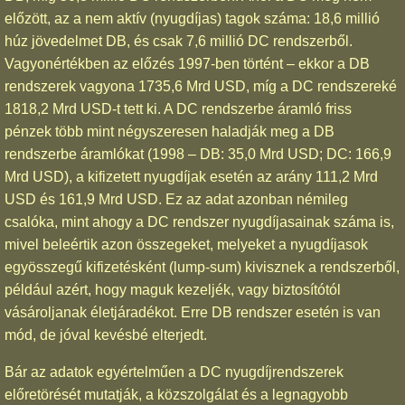
előzött, az a nem aktív (nyugdíjas) tagok száma: 18,6 millió
húz jövedelmet DB, és csak 7,6 millió DC rendszerből.
Vagyonértékben az előzés 1997-ben történt – ekkor a DB
rendszerek vagyona 1735,6 Mrd USD, míg a DC rendszereké
1818,2 Mrd USD-t tett ki. A DC rendszerbe áramló friss
pénzek több mint négyszeresen haladják meg a DB
rendszerbe áramlókat (1998 – DB: 35,0 Mrd USD; DC: 166,9
Mrd USD), a kifizetett nyugdíjak esetén az arány 111,2 Mrd
USD és 161,9 Mrd USD. Ez az adat azonban némileg
csalóka, mint ahogy a DC rendszer nyugdíjasainak száma is,
mivel beleértik azon összegeket, melyeket a nyugdíjasok
egyösszegű kifizetésként (lump-sum) kivisznek a rendszerből,
például azért, hogy maguk kezeljék, vagy biztosítótól
vásároljanak életjáradékot. Erre DB rendszer esetén is van
mód, de jóval kevésbé elterjedt.
Bár az adatok egyértelműen a DC nyugdíjrendszerek
előretörését mutatják, a közszolgálat és a legnagyobb