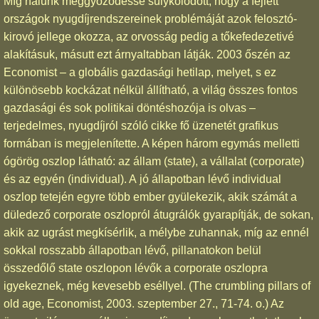
Míg nálunk meggyőződéssé sulykolódott, hogy a fejlett
országok nyugdíjrendszereinek problémáját azok felosztó-
kirovó jellege okozza, az orvosság pedig a tőkefedezetivé
alakításuk, másutt ezt árnyaltabban látják. 2003 őszén az
Economist – a globális gazdasági hetilap, melyet, s ez
különösebb kockázat nélkül állítható, a világ összes fontos
gazdasági és sok politikai döntéshozója is olvas –
terjedelmes, nyugdíjról szóló cikke fő üzenetét grafikus
formában is megjelenítette. A képen három egymás melletti
ógörög oszlop látható: az állam (state), a vállalat (corporate)
és az egyén (individual). A jó állapotban lévő individual
oszlop tetején egyre több ember gyülekezik, akik számát a
düledező corporate oszlopról átugrálók gyarapítják, de sokan,
akik az ugrást megkísérlik, a mélybe zuhannak, míg az ennél
sokkal rosszabb állapotban lévő, pillanatokon belül
összedőlő state oszlopon lévők a corporate oszlopra
igyekeznek, még kevesebb eséllyel. (The crumbling pillars of
old age, Economist, 2003. szeptember 27., 71-74. o.) Az