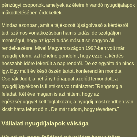
pénzügyi csoportok, amelyek az életre hívandó nyugdíjalapok
működtetésében érdekeltek.
Mindaz azonban, amit a tájékozott újságolvasó a kérdésről
tud, számos vonatkozásban hamis tudás, de szolgáljon
mentségül, hogy az igazi tudás másutt se nagyon áll
rendelkezésre. Mivel Magyarországon 1997-ben volt már
nyugdíjreform, azt lehetne gondolni, hogy ezzel a kérdés
hosszabb időre lekerült a napirendről. De ez egyáltalán nincs
így. Egy múlt év késő őszén tartott konferencián mondta
Csehák Judit, a néhány hónappal azelőtt lemondott, a
nyugdíjügyekben is illetékes volt miniszter: "Rengeteg a
feladat. Két éve magam is azt hittem, hogy az
egészségüggyel kell foglalkozni, a nyugdíj most rendben van,
kicsit hátra lehet dőlni. De már tudom, hogy tévedtem."
Vállalati nyugdíjalapok válsága