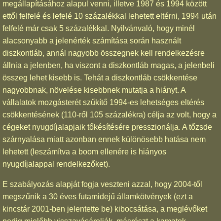
megállapításához alapul venni, illetve 1987 és 1994 között
ettől felfelé és lefelé 10 százalékkal lehetett eltérni, 1994 után
felfelé már csak 5 százalékkal. Nyilvánvaló, hogy minél
alacsonyabb a jelenérték számítása során használt
diszkontláb, annál nagyobb összegnek kell rendelkezésre
állnia a jelenben, ha viszont a diszkontláb magas, a jelenbeli
összeg lehet kisebb is. Tehát a diszkontláb csökkentése
nagyobbnak, növelése kisebbnek mutatja a hiányt. A
vállalatok mozgásterét szűkítő 1994-es lehetséges eltérés
csökkentésének (110-ről 105 százalékra) célja az volt, hogy a
cégeket nyugdíjalapjaik tőkésítésére presszionálja. A tőzsde
szárnyalása miatt azonban ennek különösebb hatása nem
lehetett (leszámítva a boom ellenére is hiányos
nyugdíjalappal rendelkezőket).
E szabályozás alapját fogja veszteni azzal, hogy 2004-től
megszűnik a 30 éves futamidejű államkötvények (ezt a
kincstár 2001-ben jelentette be) kibocsátása, a meglévőket