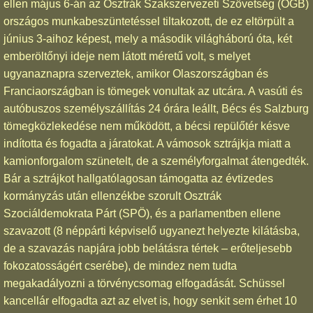
ellen május 6-án az Osztrák Szakszervezeti Szövetség (ÖGB)
országos munkabeszüntetéssel tiltakozott, de ez eltörpült a
június 3-aihoz képest, mely a második világháború óta, két
emberöltőnyi ideje nem látott méretű volt, s melyet
ugyanaznapra szerveztek, amikor Olaszországban és
Franciaországban is tömegek vonultak az utcára. A vasúti és
autóbuszos személyszállítás 24 órára leállt, Bécs és Salzburg
tömegközlekedése nem működött, a bécsi repülőtér késve
indította és fogadta a járatokat. A vámosok sztrájkja miatt a
kamionforgalom szünetelt, de a személyforgalmat átengedték.
Bár a sztrájkot hallgatólagosan támogatta az évtizedes
kormányzás után ellenzékbe szorult Osztrák
Szociáldemokrata Párt (SPÖ), és a parlamentben ellene
szavazott (8 néppárti képviselő ugyanezt helyezte kilátásba,
de a szavazás napjára jobb belátásra tértek – erőteljesebb
fokozatosságért cserébe), de mindez nem tudta
megakadályozni a törvénycsomag elfogadását. Schüssel
kancellár elfogadta azt az elvet is, hogy senkit sem érhet 10