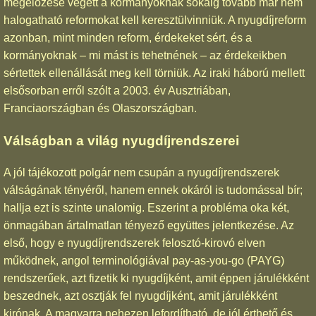
megelőzése végett a kormányoknak sokáig tovább már nem
halogatható reformokat kell keresztülvinniük. A nyugdíjreform
azonban, mint minden reform, érdekeket sért, és a
kormányoknak – mi mást is tehetnének – az érdekeikben
sértettek ellenállását meg kell törniük. Az iraki háború mellett
elsősorban erről szólt a 2003. év Ausztriában,
Franciaországban és Olaszországban.
Válságban a világ nyugdíjrendszerei
A jól tájékozott polgár nem csupán a nyugdíjrendszerek
válságának tényéről, hanem ennek okáról is tudomással bír;
hallja ezt is szinte unalomig. Eszerint a probléma oka két,
önmagában ártalmatlan tényező együttes jelentkezése. Az
első, hogy e nyugdíjrendszerek felosztó-kirovó elven
működnek, angol terminológiával pay-as-you-go (PAYG)
rendszerűek, azt fizetik ki nyugdíjként, amit éppen járulékként
beszednek, azt osztják fel nyugdíjként, amit járulékként
kirónak. A magyarra nehezen lefordítható, de jól érthető és