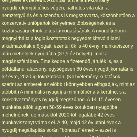
kénytelenek bevetni. Azonban a Raffarin-kormány
nyugdíjreformját július végén, hathetes vita után a
nemzetgyűlés és a szenátus is megszavazta, köszönhetően a
konzervatív uniópártok kényelmes többségének és a
köztársasági elnök teljes támogatásának. A nyugdíjreform
megnyirbálta a foglalkoztatottak negyedét kitevő állami
alkalmazottak előjogait, ezentúl ők is 40 évnyi munkaviszony
után mehetnek nyugdíjba (37,5 év helyett), mint a
magánszférában. Emelkedne a fizetendő járulék is, és a
példátlanul alacsony, egységesen 60 éves nyugdíjkorhatár is
62 évre, 2020-ig fokozatosan. (Közvélemény-kutatások
szerint az emberek az előbbit könnyebben elfogadják, mint az
utóbbit.) A minimális nyugdíj a minimálbér alá kerülne, s a
korkedvezményes nyugdíj megszűnne. A 14-15 évesen
munkába állók ugyan 58-59 éves korukban nyugdíjba
mehetnének, de másoktól 2020-tól legalább 42 éves
munkaviszonyt várnak el. A 40, majd 42 év utáni évek a
nyugdíjmegállapítás során "bónuszt" érnek – ezzel is