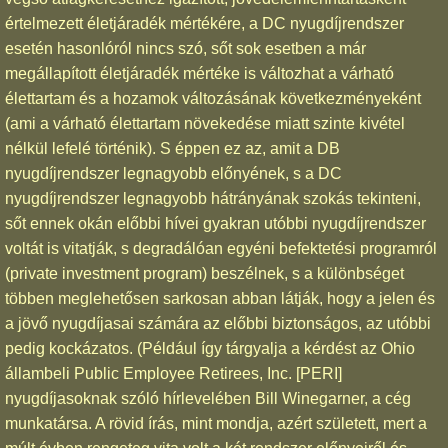
értelmezett életjáradék mértékére, a DC nyugdíjrendszer
esetén hasonlóról nincs szó, sőt sok esetben a már
megállapított életjáradék mértéke is változhat a várható
élettartam és a hozamok változásának következményeként
(ami a várható élettartam növekedése miatt szinte kivétel
nélkül lefelé történik). S éppen ez az, amit a DB
nyugdíjrendszer legnagyobb előnyének, s a DC
nyugdíjrendszer legnagyobb hátrányának szokás tekinteni,
sőt ennek okán előbbi hívei gyakran utóbbi nyugdíjrendszer
voltát is vitatják, s degradálóan egyéni befektetési programról
(private investment program) beszélnek, s a különbséget
többen meglehetősen sarkosan abban látják, hogy a jelen és
a jövő nyugdíjasai számára az előbbi biztonságos, az utóbbi
pedig kockázatos. (Például így tárgyalja a kérdést az Ohio
állambeli Public Employee Retirees, Inc. [PERI]
nyugdíjasoknak szóló hírlevelében Bill Winegarner, a cég
munkatársa. A rövid írás, mint mondja, azért született, mert a