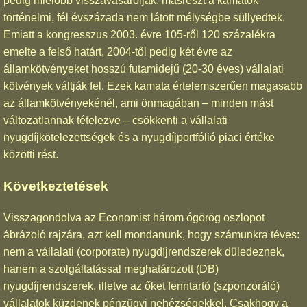
pedig mielőbb visszavásárolják, másrészt a kamatok
történelmi, fél évszázada nem látott mélységbe süllyedtek.
Emiatt a kongresszus 2003. évre 105-ről 120 százalékra
emelte a felső határt, 2004-től pedig két évre az
államkötvényeket hosszú futamidejű (20-30 éves) vállalati
kötvények váltják fel. Ezek kamata értelemszerűen magasabb
az államkötvényekénél, ami önmagában – minden mást
változatlannak tételezve – csökkenti a vállalati
nyugdíjkötelezettségek és a nyugdíjportfólió piaci értéke
közötti rést.
Következtetések
Visszagondolva az Economist három ógörög oszlopot
ábrázoló rajzára, azt kell mondanunk, hogy számunkra téves:
nem a vállalati (corporate) nyugdíjrendszerek düledeznek,
hanem a szolgáltatással meghatározott (DB)
nyugdíjrendszerek, illetve az őket fenntartó (szponzoráló)
vállalatok küzdenek pénzügyi nehézségekkel. Csakhogy a