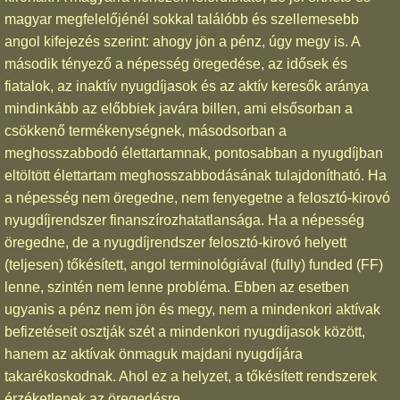
magyar megfelelőjénél sokkal találóbb és szellemesebb
angol kifejezés szerint: ahogy jön a pénz, úgy megy is. A
második tényező a népesség öregedése, az idősek és
fiatalok, az inaktív nyugdíjasok és az aktív keresők aránya
mindinkább az előbbiek javára billen, ami elsősorban a
csökkenő termékenységnek, másodsorban a
meghosszabbodó élettartamnak, pontosabban a nyugdíjban
eltöltött élettartam meghosszabbodásának tulajdonítható. Ha
a népesség nem öregedne, nem fenyegetne a felosztó-kirovó
nyugdíjrendszer finanszírozhatatlansága. Ha a népesség
öregedne, de a nyugdíjrendszer felosztó-kirovó helyett
(teljesen) tőkésített, angol terminológiával (fully) funded (FF)
lenne, szintén nem lenne probléma. Ebben az esetben
ugyanis a pénz nem jön és megy, nem a mindenkori aktívak
befizetéseit osztják szét a mindenkori nyugdíjasok között,
hanem az aktívak önmaguk majdani nyugdíjára
takarékoskodnak. Ahol ez a helyzet, a tőkésített rendszerek
érzéketlenek az öregedésre.