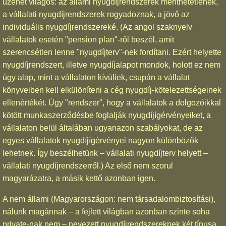
üzenet világos: az állami nyugdíjrendszerek menthetetlenek,
a vállalati nyugdíjrendszerek rogyadoznak, a jövő az
individuális nyugdíjrendszereké. (Az angol szaknyelv
vállalatok esetén "pension plan"-ről beszél, amit
szerencsétlen lenne "nyugdíjterv"-nek fordítani. Ezért helyette
nyugdíjrendszert, illetve nyugdíjalapot mondok, holott ez nem
úgy alap, mint a vállalaton kívüliek, csupán a vállalat
könyveiben kell elkülöníteni a cég nyugdíj-kötelezettségeinek
ellenértékét. Úgy "rendszer", hogy a vállalatok a dolgozóikkal
kötött munkaszerződésbe foglalják nyugdíjígérvényeiket, a
vállalaton belül általában ugyanazon szabályokat, de az
egyes vállalatok nyugdíjígérvényei nagyon különbözők
lehetnek. Így beszélhetünk – vállalati nyugdíjterv helyett –
vállalati nyugdíjrendszerről.) Az első nem szorul
magyarázatra, a másik kettő azonban igen.
A nem állami (Magyarországon: nem társadalombiztosítási),
nálunk magánnak – a fejlett világban azonban szinte soha
private-nak nem – nevezett nyugdíjrendszereknek két típusa