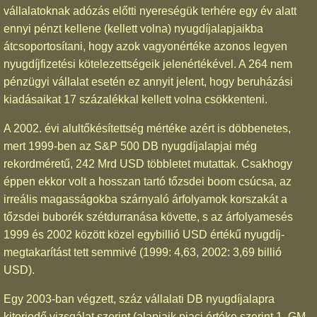
vállalatoknak adózás előtti nyereségük terhére egy év alatt
ennyi pénzt kellene (kellett volna) nyugdíjalapjaikba
átcsoportosítani, hogy azok vagyonértéke azonos legyen
nyugdíjfizetési kötelezettségeik jelenértékével. A 264 nem
pénzügyi vállalat esetén ez annyit jelent, hogy beruházási
kiadásaikat 17 százalékkal kellett volna csökkenteni.
A 2002. évi alultőkésítettség mértéke azért is döbbenetes,
mert 1999-ben az S&P 500 DB nyugdíjalapjai még
rekordméretű, 242 Mrd USD többletet mutattak. Csakhogy
éppen ekkor volt a hosszan tartó tőzsdei boom csúcsa, az
irreális magasságokba szárnyaló árfolyamok korszakát a
tőzsdei buborék szétdurranása követte, s az árfolyamesés
1999 és 2002 között közel egybillió USD értékű nyugdíj-
megtakarítást tett semmivé (1999: 4,63, 2002: 3,69 billió
USD).
Egy 2003-ban végzett, száz vállalati DB nyugdíjalapra
kiterjedő vizsgálat szerint (alapjaik piaci értéke szerint 1. GM,