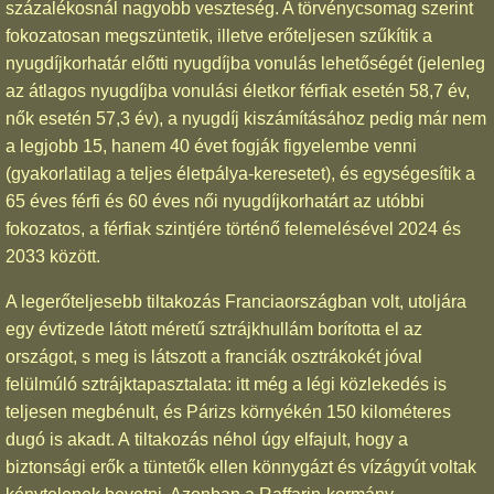
százalékosnál nagyobb veszteség. A törvénycsomag szerint
fokozatosan megszüntetik, illetve erőteljesen szűkítik a
nyugdíjkorhatár előtti nyugdíjba vonulás lehetőségét (jelenleg
az átlagos nyugdíjba vonulási életkor férfiak esetén 58,7 év,
nők esetén 57,3 év), a nyugdíj kiszámításához pedig már nem
a legjobb 15, hanem 40 évet fogják figyelembe venni
(gyakorlatilag a teljes életpálya-keresetet), és egységesítik a
65 éves férfi és 60 éves női nyugdíjkorhatárt az utóbbi
fokozatos, a férfiak szintjére történő felemelésével 2024 és
2033 között.
A legerőteljesebb tiltakozás Franciaországban volt, utoljára
egy évtizede látott méretű sztrájkhullám borította el az
országot, s meg is látszott a franciák osztrákokét jóval
felülmúló sztrájktapasztalata: itt még a légi közlekedés is
teljesen megbénult, és Párizs környékén 150 kilométeres
dugó is akadt. A tiltakozás néhol úgy elfajult, hogy a
biztonsági erők a tüntetők ellen könnygázt és vízágyút voltak