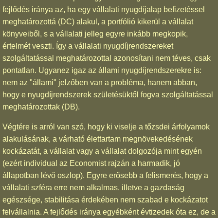
fejlődés iránya az, ha egy vállalati nyugdíjalap befizetéssel
meghatározottá (DC) alakul, a portfólió kikerül a vállalat
könyveiből, s a vállalati jelleg egyre inkább megkopik,
értelmét veszti. Így a vállalati nyugdíjrendszereket
szolgáltatással meghatározottal azonosítani nem téves, csak
pontatlan. Ugyanez igaz az állami nyugdíjrendszerekre is:
nem az "állami" jelzőben van a probléma, hanem abban,
hogy e nyugdíjrendszerek születésüktől fogva szolgáltatással
meghatározottak (DB).
Végtére is arról van szó, hogy ki viselje a tőzsdei árfolyamok
alakulásának, a várható élettartam megnövekedésének
kockázatát, a vállalat vagy a vállalat dolgozója mint egyén
(ezért individual az Economist rajzán a harmadik, jó
állapotban lévő oszlop). Egyre erősebb a felismerés, hogy a
vállalati szféra erre nem alkalmas, illetve a gazdaság
egészsége, stabilitása érdekében nem szabad e kockázatot
felvállalnia. A fejlődés iránya egyébként évtizedek óta ez, de a