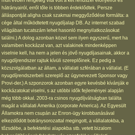
múlt évben rengeteg vita volt a két rendszer előnyeiről és
hátrányairól, erről tőle is többen érdeklődtek. Persze
álláspontját aligha csak szakmai meggyőződése formálta: a
cége által működtetett nyugdíjalap DB. Az internet szabad
világában tucatszám lehet hasonló megnyilatkozásokat
találni.) A dolog azonban közel sem ilyen egyszerű, mert ha
valamiben kockázat van, azt valakinek mindenképpen
viselnie kell, ha nem a jelen és jövő nyugdíjasainak, akkor a
nyugdíjrendszer rajtuk kívüli szereplőinek. Ez pedig a
közszolgálatban az állam, a vállalati szférában a vállalat. (E
nyugdíjrendszerbeli szereplő az úgynevezett Sponsor vagy
Provi-der.) A szponzorok azonban egyre kevésbé kívánják e
kockázatokat viselni, s az utóbbi idők fejleményei alapján
még több okkal. 2003-ra csinos nyugdíjválságban találta
magát a vállalati Amerika (corporate America). Az Egyesült
Államokra nem csupán az Enron-ügy kirobbanásával
elkezdődött botránysorozattal megingott, a vállalatokba, a
tőzsdébe, a befektetési alapokba stb. vetett bizalom