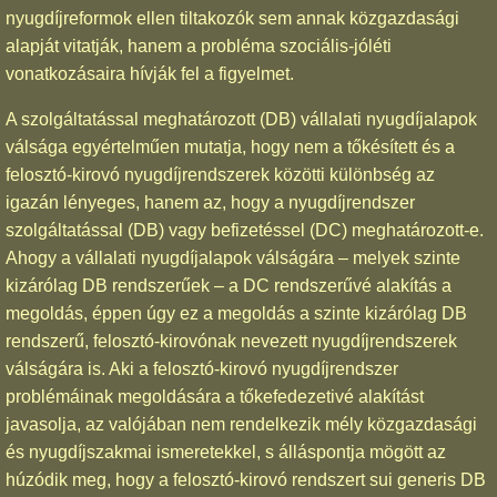
nyugdíjreformok ellen tiltakozók sem annak közgazdasági
alapját vitatják, hanem a probléma szociális-jóléti
vonatkozásaira hívják fel a figyelmet.
A szolgáltatással meghatározott (DB) vállalati nyugdíjalapok
válsága egyértelműen mutatja, hogy nem a tőkésített és a
felosztó-kirovó nyugdíjrendszerek közötti különbség az
igazán lényeges, hanem az, hogy a nyugdíjrendszer
szolgáltatással (DB) vagy befizetéssel (DC) meghatározott-e.
Ahogy a vállalati nyugdíjalapok válságára – melyek szinte
kizárólag DB rendszerűek – a DC rendszerűvé alakítás a
megoldás, éppen úgy ez a megoldás a szinte kizárólag DB
rendszerű, felosztó-kirovónak nevezett nyugdíjrendszerek
válságára is. Aki a felosztó-kirovó nyugdíjrendszer
problémáinak megoldására a tőkefedezetivé alakítást
javasolja, az valójában nem rendelkezik mély közgazdasági
és nyugdíjszakmai ismeretekkel, s álláspontja mögött az
húzódik meg, hogy a felosztó-kirovó rendszert sui generis DB