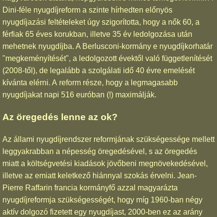
Dini-féle nyugdíjreform a szinte hírhedten előnyös
nyugdíjazási feltételeket úgy szigorította, hogy a nők 60, a
férfiak 65 éves korukban, illetve 35 év ledolgozása után
mehetnek nyugdíjba. A Berlusconi-kormány e nyugdíjkorhatár
"megkeményítését", a ledolgozott évektől való függetlenítését
(2008-től), de legalább a szolgálati idő 40 évre emelését
kívánta elérni. A reform része, hogy a legmagasabb
nyugdíjakat napi 516 euróban (!) maximálják.
Az öregedés lenne az ok?
Az állami nyugdíjrendszer reformjának szükségessége mellett
leggyakrabban a népesség öregedésével, s az öregedés
miatt a költségvetési kiadások jövőbeni megnövekedésével,
illetve az emiatt keletkező hiánnyal szokás érvelni. Jean-
Pierre Raffarin francia kormányfő azzal magyarázta
nyugdíjreformja szükségességét, hogy míg 1960-ban négy
aktív dolgozó fizetett egy nyugdíjast, 2000-ben ez az arány