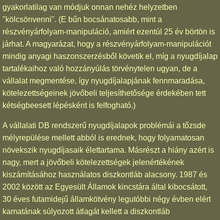
gyakorlatilag van módjuk onnan nehéz helyzetben
"kölcsönvenni". (E bűn bocsánatosabb, mint a
részvényárfolyam-manipuláció, amiért ezentúl 25 év börtön is
járhat. A magyarázat, hogy a részvényárfolyam-manipulációt
mindig anyagi haszonszerzésből követik el, míg a nyugdíjalap
tartalékaihoz való hozzányúlás törvénytelen ugyan, de a
vállalat megmentése, így nyugdíjalapjának fennmaradása,
kötelezettségeinek jövőbeli teljesíthetősége érdekében tett
kétségbeesett lépésként is felfogható.)
A vállalati DB rendszerű nyugdíjalapok problémái a tőzsde
mélyrepülése mellett abból is erednek, hogy folyamatosan
növekszik nyugdíjasaik élettartama. Másrészt a hiány azért is
nagy, mert a jövőbeli kötelezettségek jelenértékének
kiszámításához használatos diszkontláb alacsony. 1987 és
2002 között az Egyesült Államok kincstára által kibocsátott,
30 éves futamidejű államkötvény legutóbbi négy évben elért
kamatának súlyozott átlagát kellett a diszkontláb