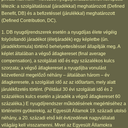
létezik: a szolgáltatással (járadékkal) meghatározott (Defined
Benefit, DB) és a befizetéssel (járulékkal) meghatározott
(Defined Contribution, DC).
1. DB nyugdíjrendszerek esetén a nyugdíjas élete végéig
folyósítandó járadékot (életjáradék) egy képletbe (ún.
járadékformula) történő behelyettesítéssel állapítják meg. A
képlet általában a végső átlagkereset (final average
compensation), a szolgálati idő és egy százalékos kulcs
szorzata; a végső átlagkereset a nyugdíjba vonulást
közvetlenül megelőző néhány – általában három – év
átlagkeresete, a szolgálati idő az az időtartam, mely alatt
járulékfizetés történt. (Például 30 évi szolgálati idő és 2
százalékos kulcs esetén a járadék a végső átlagkereset 60
százaléka.) E nyugdíjrendszer működésének megértéséhez a
történelmi gyökerekig, az Egyesült Államok 19. századi utolsó
néhány, a 20. századi első két évtizedének nagyvállalati
világáig kell visszamenni. Mivel az Egyesült Államokra