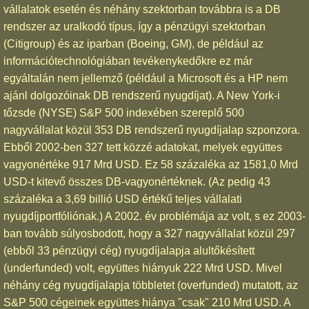
vállalatok esetén és néhány szektorban továbbra is a DB
rendszer az uralkodó típus, így a pénzügyi szektorban
(Citigroup) és az iparban (Boeing, GM), de például az
információtechnológiában tevékenykedőkre ez már
egyáltalán nem jellemző (például a Microsoft és a HP nem
ajánl dolgozóinak DB rendszerű nyugdíjat). A New York-i
tőzsde (NYSE) S&P 500 indexében szereplő 500
nagyvállalat közül 353 DB rendszerű nyugdíjalap szponzora.
Ebből 2002-ben 327 tett közzé adatokat, melyek együttes
vagyonértéke 917 Mrd USD. Ez 58 százaléka az 1581,0 Mrd
USD-t kitevő összes DB-vagyonértéknek. (Az pedig 43
százaléka a 3,69 billió USD értékű teljes vállalati
nyugdíjportfóliónak.) A 2002. év problémája az volt, s ez 2003-
ban tovább súlyosbodott, hogy a 327 nagyvállalat közül 297
(ebből 33 pénzügyi cég) nyugdíjalapja alultőkésített
(underfunded) volt, együttes hiányuk 222 Mrd USD. Mivel
néhány cég nyugdíjalapja többletet (overfunded) mutatott, az
S&P 500 cégeinek együttes hiánya "csak" 210 Mrd USD. A