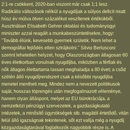
2:1-re csökkent, 2020-ban viszont már csak 1:1 lesz.
Radikális változások nélkül a nyugdíjak a súlyos deficit miatt
húsz év múlva ötven százalékot veszítenek értékükből.
Ausztriában Elisabeth Gehrer oktatási és tudományügyi
miniszter azzal reagált a munkabeszüntetésekre, hogy:
"Tovább élünk, kevesebb gyermek születik. Nem lehet a
demográfiai fejlődés ellen sztrájkolni." Silvio Berlusconi
szerint lehetetlen helyzet, hogy Olaszországban átlagosan 60
éves életkorban vonulnak nyugdíjba, miközben a férfiak és
nők átlagos élettartama lassan meghaladja a 80 évet; a csőd
szélén álló nyugdíjrendszert csak a későbbi nyugdíjba
menetel mentheti meg. Mindez nem a nevezett politikusok
saját, hosszas töprengés után megfogalmazott véleménye,
hanem olyan álláspont, melyet az EU bürokráciája, a
nemzetközi pénzügyi szervezetek, a gazdaságkutató
intézetek, a minősítő ügynökségek stb. magától értetődő, vitán
felül álló igazságnak tekintenek, sőt ezt vallja még a nyugdíj
közgazdaságtanával foglalkozók nagyobbik része is. A