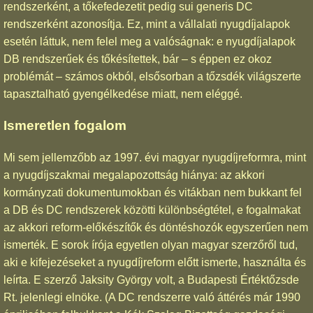
rendszerként, a tőkefedezetit pedig sui generis DC
rendszerként azonosítja. Ez, mint a vállalati nyugdíjalapok
esetén láttuk, nem felel meg a valóságnak: e nyugdíjalapok
DB rendszerűek és tőkésítettek, bár – s éppen ez okoz
problémát – számos okból, elsősorban a tőzsdék világszerte
tapasztalható gyengélkedése miatt, nem eléggé.
Ismeretlen fogalom
Mi sem jellemzőbb az 1997. évi magyar nyugdíjreformra, mint
a nyugdíjszakmai megalapozottság hiánya: az akkori
kormányzati dokumentumokban és vitákban nem bukkant fel
a DB és DC rendszerek közötti különbségtétel, e fogalmakat
az akkori reform-előkészítők és döntéshozók egyszerűen nem
ismerték. E sorok írója egyetlen olyan magyar szerzőről tud,
aki e kifejezéseket a nyugdíjreform előtt ismerte, használta és
leírta. E szerző Jaksity György volt, a Budapesti Értéktőzsde
Rt. jelenlegi elnöke. (A DC rendszerre való áttérés már 1990