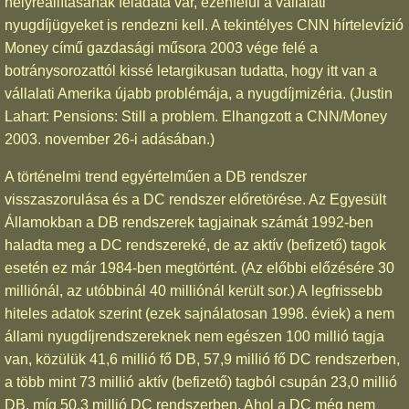
helyreállításának feladata vár, ezenfelül a vállalati
nyugdíjügyeket is rendezni kell. A tekintélyes CNN hírtelevízió
Money című gazdasági műsora 2003 vége felé a
botránysorozattól kissé letargikusan tudatta, hogy itt van a
vállalati Amerika újabb problémája, a nyugdíjmizéria. (Justin
Lahart: Pensions: Still a problem. Elhangzott a CNN/Money
2003. november 26-i adásában.)
A történelmi trend egyértelműen a DB rendszer
visszaszorulása és a DC rendszer előretörése. Az Egyesült
Államokban a DB rendszerek tagjainak számát 1992-ben
haladta meg a DC rendszereké, de az aktív (befizető) tagok
esetén ez már 1984-ben megtörtént. (Az előbbi előzésére 30
milliónál, az utóbbinál 40 milliónál került sor.) A legfrissebb
hiteles adatok szerint (ezek sajnálatosan 1998. éviek) a nem
állami nyugdíjrendszereknek nem egészen 100 millió tagja
van, közülük 41,6 millió fő DB, 57,9 millió fő DC rendszerben,
a több mint 73 millió aktív (befizető) tagból csupán 23,0 millió
DB, míg 50,3 millió DC rendszerben. Ahol a DC még nem