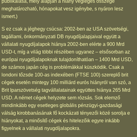
publikálása, mely alapján a hiány végleges összege
meghatározható, hónapokat vesz igénybe, s nyáron lesz
ismert.)
S ez csak a jéghegy csúcsa: 2002-ben az USA szövetségi,
tagállami, önkormányzati DB nyugdíjalapjaival együtt a
vállalati nyugdíjalapok hiánya 2002-ben elérte a 900 Mrd
USD-t, míg a világ többi részében ugyanez – elsősorban az
európai nyugdíjalapoknak tulajdoníthatóan – 1400 Mrd USD,
de számos japán cég is problémákkal küszködik. Csak a
londoni tőzsde 100-as indexében (FTSE 100) szereplő brit
cégek esetén mintegy 100 milliárd eurós hiányról van szó, a
Brit Iparszövetség tagvállalatainak együttes hiánya 265 Mrd
USD. A német cégek helyzete sem rózsás. Sok elemző
mindinkább egy esetleges globális pénzügyi-gazdasági
válság kirobbanásának fő kockázati tényezői közé sorolja e
hiányokat, a minősítő cégek és hitelezőik egyre inkább
figyelnek a vállalati nyugdíjalapokra.