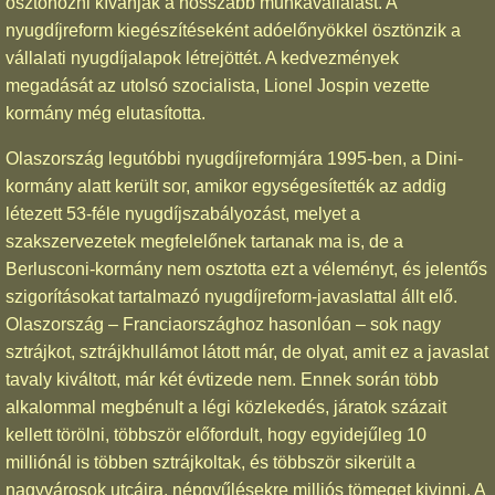
ösztönözni kívánják a hosszabb munkavállalást. A
nyugdíjreform kiegészítéseként adóelőnyökkel ösztönzik a
vállalati nyugdíjalapok létrejöttét. A kedvezmények
megadását az utolsó szocialista, Lionel Jospin vezette
kormány még elutasította.
Olaszország legutóbbi nyugdíjreformjára 1995-ben, a Dini-
kormány alatt került sor, amikor egységesítették az addig
létezett 53-féle nyugdíjszabályozást, melyet a
szakszervezetek megfelelőnek tartanak ma is, de a
Berlusconi-kormány nem osztotta ezt a véleményt, és jelentős
szigorításokat tartalmazó nyugdíjreform-javaslattal állt elő.
Olaszország – Franciaországhoz hasonlóan – sok nagy
sztrájkot, sztrájkhullámot látott már, de olyat, amit ez a javaslat
tavaly kiváltott, már két évtizede nem. Ennek során több
alkalommal megbénult a légi közlekedés, járatok százait
kellett törölni, többször előfordult, hogy egyidejűleg 10
milliónál is többen sztrájkoltak, és többször sikerült a
nagyvárosok utcáira, népgyűlésekre milliós tömeget kivinni. A