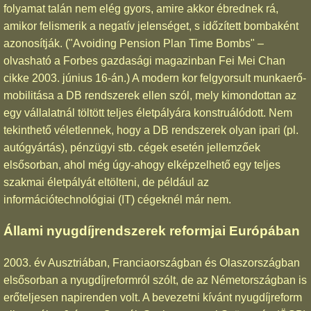
folyamat talán nem elég gyors, amire akkor ébrednek rá,
amikor felismerik a negatív jelenséget, s időzített bombaként
azonosítják. ("Avoiding Pension Plan Time Bombs" –
olvasható a Forbes gazdasági magazinban Fei Mei Chan
cikke 2003. június 16-án.) A modern kor felgyorsult munkaerő-
mobilitása a DB rendszerek ellen szól, mely kimondottan az
egy vállalatnál töltött teljes életpályára konstruálódott. Nem
tekinthető véletlennek, hogy a DB rendszerek olyan ipari (pl.
autógyártás), pénzügyi stb. cégek esetén jellemzőek
elsősorban, ahol még úgy-ahogy elképzelhető egy teljes
szakmai életpályát eltölteni, de például az
információtechnológiai (IT) cégeknél már nem.
Állami nyugdíjrendszerek reformjai Európában
2003. év Ausztriában, Franciaországban és Olaszországban
elsősorban a nyugdíjreformról szólt, de az Németországban is
erőteljesen napirenden volt. A bevezetni kívánt nyugdíjreform