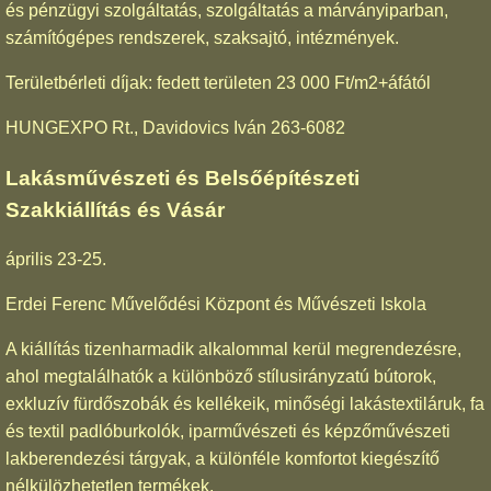
és pénzügyi szolgáltatás, szolgáltatás a márványiparban,
számítógépes rendszerek, szaksajtó, intézmények.
Területbérleti díjak: fedett területen 23 000 Ft/m2+áfától
HUNGEXPO Rt., Davidovics Iván 263-6082
Lakásművészeti és Belsőépítészeti
Szakkiállítás és Vásár
április 23-25.
Erdei Ferenc Művelődési Központ és Művészeti Iskola
A kiállítás tizenharmadik alkalommal kerül megrendezésre,
ahol megtalálhatók a különböző stílusirányzatú bútorok,
exkluzív fürdőszobák és kellékeik, minőségi lakástextiláruk, fa
és textil padlóburkolók, iparművészeti és képzőművészeti
lakberendezési tárgyak, a különféle komfortot kiegészítő
nélkülözhetetlen termékek.