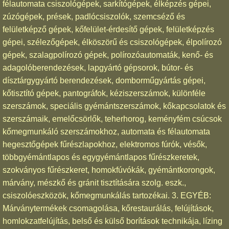
félautomata csiszológépek, sarkítógépek, élképzés gépei,
zúzógépek, prések, padlócsiszolók, szemcséző és
felületképző gépek, kőfelület-érdesítő gépek, felületképzés
gépei, szélezőgépek, élköszörű és csiszológépek, élpolírozó
gépek, szalagpolírozó gépek, polírozóautomaták, kenő- és
adagolóberendezések, lapgyártó gépsorok, bútor- és
dísztárgygyártó berendezések, domborműgyártás gépei,
kőtisztító gépek, pantográfok, kéziszerszámok, különféle
szerszámok, speciális gyémántszerszámok, kőkapcsolatok és
szerszámaik, emelőcsörlők, teherhorog, keményfém csúcsok
kőmegmunkáló szerszámokhoz, automata és félautomata
hegesztőgépek fűrészlapokhoz, elektromos fúrók, vésők,
többgyémántlapos és egygyémántlapos fűrészkeretek,
szokványos fűrészkeret, homokfúvókák, gyémántkorongok,
márvány, mészkő és gránit tisztítására szolg. eszk.,
csiszolóeszközök, kőmegmunkálás tartozékai. 3. EGYÉB:
Márványtermékek csomagolása, kőrestaurálás, felújítások,
homlokzatfelújítás, belső és külső borítások technikája, lízing