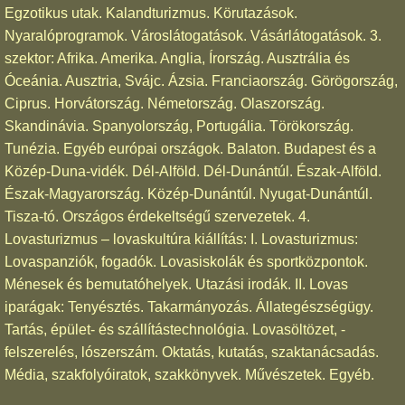
Egzotikus utak. Kalandturizmus. Körutazások.
Nyaralóprogramok. Városlátogatások. Vásárlátogatások. 3.
szektor: Afrika. Amerika. Anglia, Írország. Ausztrália és
Óceánia. Ausztria, Svájc. Ázsia. Franciaország. Görögország,
Ciprus. Horvátország. Németország. Olaszország.
Skandinávia. Spanyolország, Portugália. Törökország.
Tunézia. Egyéb európai országok. Balaton. Budapest és a
Közép-Duna-vidék. Dél-Alföld. Dél-Dunántúl. Észak-Alföld.
Észak-Magyarország. Közép-Dunántúl. Nyugat-Dunántúl.
Tisza-tó. Országos érdekeltségű szervezetek. 4.
Lovasturizmus – lovaskultúra kiállítás: I. Lovasturizmus:
Lovaspanziók, fogadók. Lovasiskolák és sportközpontok.
Ménesek és bemutatóhelyek. Utazási irodák. II. Lovas
iparágak: Tenyésztés. Takarmányozás. Állategészségügy.
Tartás, épület- és szállítástechnológia. Lovasöltözet, -
felszerelés, lószerszám. Oktatás, kutatás, szaktanácsadás.
Média, szakfolyóiratok, szakkönyvek. Művészetek. Egyéb.