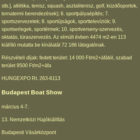
stb.], atlétika, tenisz, squash, asztalitenisz, golf, küzdősportok,
tornatermi berendezések); 6. sportpályaépítés; 7.
sportszervezetek; 8. sportújságok, sporttelevíziók; 9.
sportserlegek, sportérmek; 10. sportverseny-szervezés,
oktatás, túraszervezés. Az elmúlt évben 4474 m2-en 113
kiállító mutatta be kínálatát 72 186 látogatónak.
Részvételi díjak: fedett terület: 14 000 Ft/m2+áfától, szabad
terület 9500 Ft/m2+áfa
HUNGEXPO Rt. 263-6113
Budapest Boat Show
március 4-7.
13. Nemzetközi Hajókiállítás
Budapesti Vásárközpont