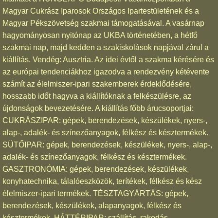
Magyar Cukrász Iparosok Országos Ipartestületének és a
Magyar Pékszövetség szakmai támogatásával. A vasárnap
hagyományosan nyitónap az UKBA történetében, a hétfő
szakmai nap, majd kedden a szakiskolások napjával zárul a
kiállítás. Vendég: Ausztria. Az idei évtől a szakma kérésére és
az európai tendenciákhoz igazodva a rendezvény kétévente
számít az élelmiszer-ipari szakemberek érdeklődésére,
hosszabb időt hagyva a kiállítóknak a felkészülésre, az
újdonságok bevezetésére. A kiállítás főbb árucsoportjai:
CUKRÁSZIPAR: gépek, berendezések, készülékek, nyers-,
alap-, adalék- és színezőanyagok, félkész és késztermékek.
SÜTŐIPAR: gépek, berendezések, készülékek, nyers-, alap-,
adalék- és színezőanyagok, félkész és késztermékek.
GASZTRONÓMIA: gépek, berendezések, készülékek,
konyhatechnika, tálalóeszközök, terítékek, félkész és kész
élelmiszer-ipari termékek. TÉSZTAGYÁRTÁS: gépek,
berendezések, készülékek, alapanyagok, félkész és
késztermékek. HÁTTÉRIPAR: szállítás, rakodás,