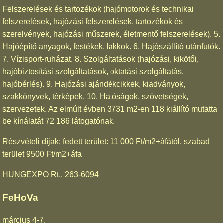
Felszerelések és tartozékok (hajómotorok és technikai
felszerelések, hajózási felszerelések, tartozékok és
szerelvények, hajózási műszerek, életmentő felszerelések). 5.
Hajóépítő anyagok, festékek, lakkok. 6. Hajószállító utánfutók.
7. Vízisport-ruházat. 8. Szolgáltatások (hajózási, kikötői,
hajóbiztosítási szolgáltatások, oktatási szolgáltatás,
hajóbérlés). 9. Hajózási ajándékcikkek, kiadványok,
szakkönyvek, térképek. 10. Hatóságok, szövetségek,
szervezetek. Az elmúlt évben 3731 m2-en 118 kiállító mutatta
be kínálatát 72 186 látogatónak.
Részvételi díjak: fedett terület: 11 000 Ft/m2+áfától, szabad
terület 9500 Ft/m2+áfa
HUNGEXPO Rt., 263-6094
FeHoVa
március 4-7.