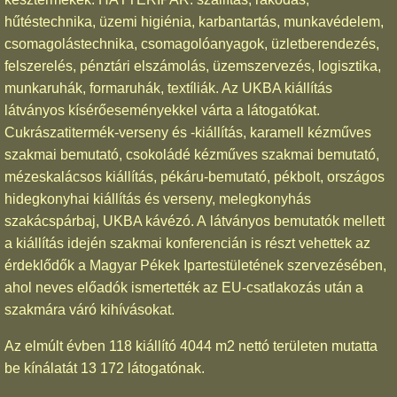
hűtéstechnika, üzemi higiénia, karbantartás, munkavédelem,
csomagolástechnika, csomagolóanyagok, üzletberendezés,
felszerelés, pénztári elszámolás, üzemszervezés, logisztika,
munkaruhák, formaruhák, textíliák. Az UKBA kiállítás
látványos kísérőeseményekkel várta a látogatókat.
Cukrászatitermék-verseny és -kiállítás, karamell kézműves
szakmai bemutató, csokoládé kézműves szakmai bemutató,
mézeskalácsos kiállítás, pékáru-bemutató, pékbolt, országos
hidegkonyhai kiállítás és verseny, melegkonyhás
szakácspárbaj, UKBA kávézó. A látványos bemutatók mellett
a kiállítás idején szakmai konferencián is részt vehettek az
érdeklődők a Magyar Pékek Ipartestületének szervezésében,
ahol neves előadók ismertették az EU-csatlakozás után a
szakmára váró kihívásokat.
Az elmúlt évben 118 kiállító 4044 m2 nettó területen mutatta
be kínálatát 13 172 látogatónak.