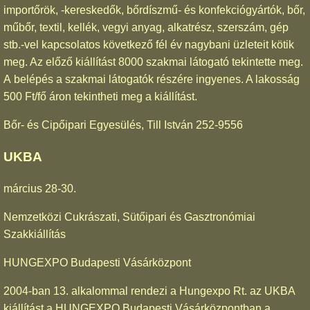
importőrök, -kereskedők, bőrdíszmű- és konfekciógyártók, bőr,
műbőr, textil, kellék, vegyi anyag, alkatrész, szerszám, gép
stb.-vel kapcsolatos következő fél év nagybani üzleteit kötik
meg. Az előző kiállítást 8000 szakmai látogató tekintette meg.
A belépés a szakmai látogatók részére ingyenes. A lakosság
500 Ft/fő áron tekintheti meg a kiállítást.
Bőr- és Cipőipari Egyesülés, Till István 252-9556
UKBA
március 28-30.
Nemzetközi Cukrászati, Sütőipari és Gasztronómiai
Szakkiállítás
HUNGEXPO Budapesti Vásárközpont
2004-ban 13. alkalommal rendezi a Hungexpo Rt. az UKBA
kiállítást a HUNGEXPO Budapesti Vásárközpontban a