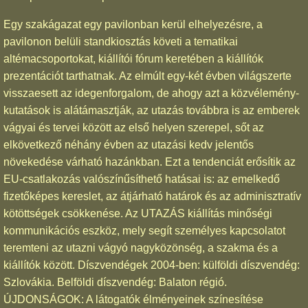
Egy szakágazat egy pavilonban kerül elhelyezésre, a
pavilonon belüli standkiosztás követi a tematikai
altémacsoportokat, kiállítói fórum keretében a kiállítók
prezentációt tarthatnak. Az elmúlt egy-két évben világszerte
visszaesett az idegenforgalom, de ahogy azt a közvélemény-
kutatások is alátámasztják, az utazás továbbra is az emberek
vágyai és tervei között az első helyen szerepel, sőt az
elkövetkező néhány évben az utazási kedv jelentős
növekedése várható hazánkban. Ezt a tendenciát erősítik az
EU-csatlakozás valószínűsíthető hatásai is: az emelkedő
fizetőképes kereslet, az átjárható határok és az adminisztratív
kötöttségek csökkenése. Az UTAZÁS kiállítás minőségi
kommunikációs eszköz, mely segít személyes kapcsolatot
teremteni az utazni vágyó nagyközönség, a szakma és a
kiállítók között. Díszvendégek 2004-ben: külföldi díszvendég:
Szlovákia. Belföldi díszvendég: Balaton régió.
ÚJDONSÁGOK: A látogatók élményeinek színesítése