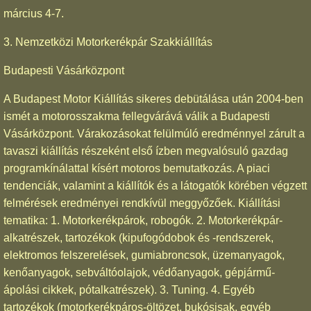
március 4-7.
3. Nemzetközi Motorkerékpár Szakkiállítás
Budapesti Vásárközpont
A Budapest Motor Kiállítás sikeres debütálása után 2004-ben
ismét a motorosszakma fellegvárává válik a Budapesti
Vásárközpont. Várakozásokat felülmúló eredménnyel zárult a
tavaszi kiállítás részeként első ízben megvalósuló gazdag
programkínálattal kísért motoros bemutatkozás. A piaci
tendenciák, valamint a kiállítók és a látogatók körében végzett
felmérések eredményei rendkívül meggyőzőek. Kiállítási
tematika: 1. Motorkerékpárok, robogók. 2. Motorkerékpár-
alkatrészek, tartozékok (kipufogódobok és -rendszerek,
elektromos felszerelések, gumiabroncsok, üzemanyagok,
kenőanyagok, sebváltóolajok, védőanyagok, gépjármű-
ápolási cikkek, pótalkatrészek). 3. Tuning. 4. Egyéb
tartozékok (motorkerékpáros-öltözet, bukósisak, egyéb