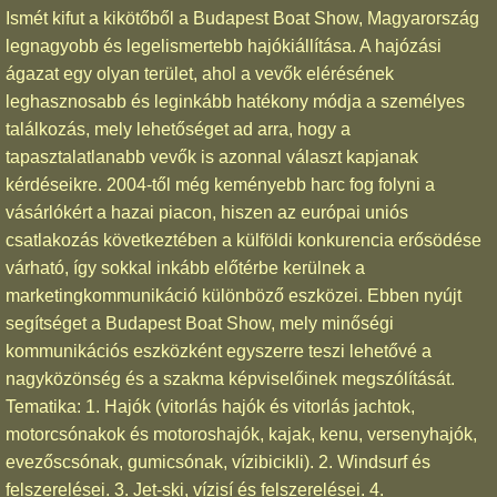
Ismét kifut a kikötőből a Budapest Boat Show, Magyarország
legnagyobb és legelismertebb hajókiállítása. A hajózási
ágazat egy olyan terület, ahol a vevők elérésének
leghasznosabb és leginkább hatékony módja a személyes
találkozás, mely lehetőséget ad arra, hogy a
tapasztalatlanabb vevők is azonnal választ kapjanak
kérdéseikre. 2004-től még keményebb harc fog folyni a
vásárlókért a hazai piacon, hiszen az európai uniós
csatlakozás következtében a külföldi konkurencia erősödése
várható, így sokkal inkább előtérbe kerülnek a
marketingkommunikáció különböző eszközei. Ebben nyújt
segítséget a Budapest Boat Show, mely minőségi
kommunikációs eszközként egyszerre teszi lehetővé a
nagyközönség és a szakma képviselőinek megszólítását.
Tematika: 1. Hajók (vitorlás hajók és vitorlás jachtok,
motorcsónakok és motoroshajók, kajak, kenu, versenyhajók,
evezőscsónak, gumicsónak, vízibicikli). 2. Windsurf és
felszerelései. 3. Jet-ski, vízisí és felszerelései. 4.