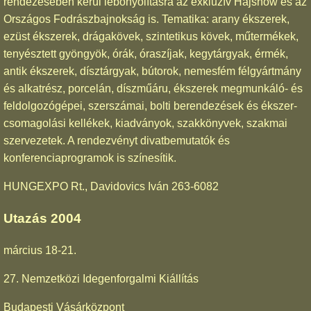
rendezésében kerül lebonyolításra az exkluzív Hajshow és az
Országos Fodrászbajnokság is. Tematika: arany ékszerek,
ezüst ékszerek, drágakövek, szintetikus kövek, műtermékek,
tenyésztett gyöngyök, órák, óraszíjak, kegytárgyak, érmék,
antik ékszerek, dísztárgyak, bútorok, nemesfém félgyártmány
és alkatrész, porcelán, díszműáru, ékszerek megmunkáló- és
feldolgozógépei, szerszámai, bolti berendezések és ékszer-
csomagolási kellékek, kiadványok, szakkönyvek, szakmai
szervezetek. A rendezvényt divatbemutatók és
konferenciaprogramok is színesítik.
HUNGEXPO Rt., Davidovics Iván 263-6082
Utazás 2004
március 18-21.
27. Nemzetközi Idegenforgalmi Kiállítás
Budapesti Vásárközpont