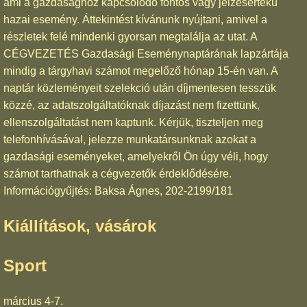
ami a gazdasághoz kapcsolódó fontos vagy jelzésértékű
hazai esemény. Áttekintést kívánunk nyújtani, amivel a
részletek felé mindenki gyorsan megtalálja az utat. A
CÉGVEZETÉS Gazdasági Eseménynaptárának lapzártája
mindig a tárgyhavi számot megelőző hónap 15-én van. A
naptár közleményeit szelekció után díjmentesen tesszük
közzé, az adatszolgáltatóknak díjazást nem fizettünk,
ellenszolgáltatást nem kaptunk. Kérjük, tiszteljen meg
telefonhívásával, jelezze munkatársunknak azokat a
gazdasági eseményeket, amelyekről Ön úgy véli, hogy
számot tarthatnak a cégvezetők érdeklődésére.
Információgyűjtés: Baksa Ágnes, 202-2199/181
Kiállítások, vásárok
Sport
március 4-7.