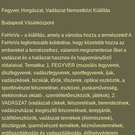
Fegyver, Horgászat, Vadászat Nemzetközi Kiállítás
Budapesti Vásárközpont
FeHoVa – a kiállítás, amely a városba hozza a természetet! A
FeHoVa legfontosabb küldetése, hogy közelebb hozza az
embereket a természethez, valamint megismertesse őket a
vadászat és a halászat hasznos és hagyományőrző
oldalaival. Tematika: 1. FEGYVER (muzeális fegyverek,
díszfegyverek, vadászfegyverek, sportfegyverek, íjak,
vadászkések, bicskák, tőrök, lőszerek, optikai eszközök, a
sportlövészet felszerelései, eszközei, puskaművesség,
elektronikus oktató-, szemléltetőeszközök, játékok). 2.
VADÁSZAT (vadászati cikkek, felszerelések, berendezések,
vadászruházat, kiegészítő felszerelések, terepjárók,
szállítóeszközök, vadászati termékek (élelmiszerek),
dísztárgyak, iparművészeti termékek, kézművestermékek,
erdőgazdálkodás és vadgazdálkodás, élőhelyvédelem