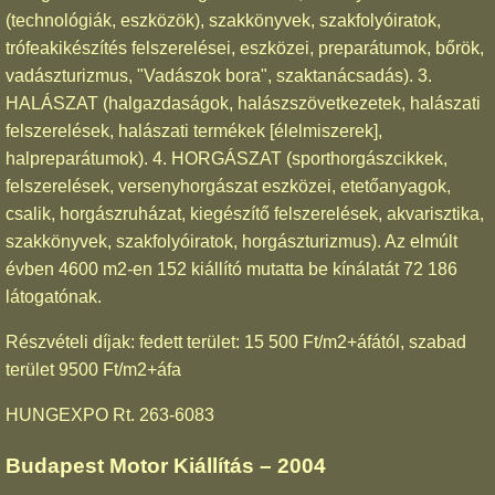
(technológiák, eszközök), szakkönyvek, szakfolyóiratok,
trófeakikészítés felszerelései, eszközei, preparátumok, bőrök,
vadászturizmus, "Vadászok bora", szaktanácsadás). 3.
HALÁSZAT (halgazdaságok, halászszövetkezetek, halászati
felszerelések, halászati termékek [élelmiszerek],
halpreparátumok). 4. HORGÁSZAT (sporthorgászcikkek,
felszerelések, versenyhorgászat eszközei, etetőanyagok,
csalik, horgászruházat, kiegészítő felszerelések, akvarisztika,
szakkönyvek, szakfolyóiratok, horgászturizmus). Az elmúlt
évben 4600 m2-en 152 kiállító mutatta be kínálatát 72 186
látogatónak.
Részvételi díjak: fedett terület: 15 500 Ft/m2+áfától, szabad
terület 9500 Ft/m2+áfa
HUNGEXPO Rt. 263-6083
Budapest Motor Kiállítás – 2004