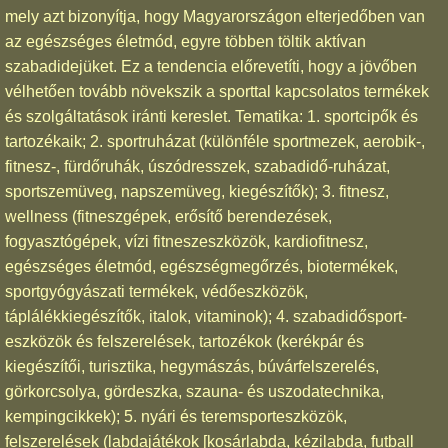
mely azt bizonyítja, hogy Magyarországon elterjedőben van
az egészséges életmód, egyre többen töltik aktívan
szabadidejüket. Ez a tendencia előrevetíti, hogy a jövőben
vélhetően tovább növekszik a sporttal kapcsolatos termékek
és szolgáltatások iránti kereslet. Tematika: 1. sportcipők és
tartozékaik; 2. sportruházat (különféle sportmezek, aerobik-,
fitnesz-, fürdőruhák, úszódresszek, szabadidő-ruházat,
sportszemüveg, napszemüveg, kiegészítők); 3. fitnesz,
wellness (fitneszgépek, erősítő berendezések,
fogyasztógépek, vízi fitneszeszközök, kardiofitnesz,
egészséges életmód, egészségmegőrzés, biotermékek,
sportgyógyászati termékek, védőeszközök,
táplálékkiegészítők, italok, vitaminok); 4. szabadidősport-
eszközök és felszerelések, tartozékok (kerékpár és
kiegészítői, turisztika, hegymászás, búvárfelszerelés,
görkorcsolya, gördeszka, szauna- és uszodatechnika,
kempingcikkek); 5. nyári és teremsporteszközök,
felszerelések (labdajátékok [kosárlabda, kézilabda, futball