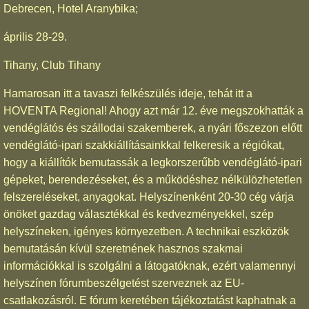
Debrecen, Hotel Aranybika;
április 28-29.
Tihany, Club Tihany
Hamarosan itt a tavaszi felkészülés ideje, tehát itt a
HOVENTA Regional! Ahogy azt már 12. éve megszokhatták a
vendéglátós és szállodai szakemberek, a nyári főszezon előtt
vendéglátó-ipari szakkiállításainkkal felkeresik a régiókat,
hogy a kiállítók bemutassák a legkorszerűbb vendéglátó-ipari
gépeket, berendezéseket, és a működéshez nélkülözhetetlen
felszereléseket, anyagokat. Helyszínenként 20-30 cég várja
önöket gazdag választékkal és kedvezményekkel, szép
helyszíneken, igényes környezetben. A technikai eszközök
bemutatásán kívül szeretnének hasznos szakmai
információkkal is szolgálni a látogatóknak, ezért valamennyi
helyszínen fórumbeszélgetést szerveznek az EU-
csatlakozásról. E fórum keretében tájékoztatást kaphatnak a