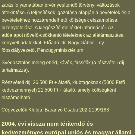
zárás folyamatában érvényesítendő törvényi változások
áttekintése. A teljesítések igazolása alapján a bevételek és a
bevételekhez hozzárendelhető költségek elszámolása,
bizonylatolása. A kiegészítő melléklet információi. Az
adóalapot növelő-csökkentő tételeknek az alátámasztása
könyvelt adatokkal. Előadó: dr. Nagy Gábor – ny.
főosztályvezető, Pénzügyminisztérium
Svédasztalos meleg ebéd, kávék, frissítők (a részvételi díj
tartalmazza).
Részvételi díj: 26 500 Ft + áfa/fő, klubtagoknak (5000 Ft/fő
kedvezménnyel) 21 500 Ft + áfa/fő, amely költségként
elszámolható.
Cégvezetők Klubja, Baranyó Csaba 202-2199/183
2004. évi vissza nem térítendő és
kedvezményes európai uniós és magyar állami