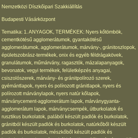
Nemzetközi Díszkőipari Szakkiállítás
Budapesti Vásárközpont
Tematika: 1. ANYAGOK, TERMÉKEK: Nyers kőtömbök,
cementkötésű agglomerátumok, gyantakötésű
agglomerátumok, agglomerátumok, márvány-, gránitoszlopok,
épületszobrász-termékek, onix és egyéb féldrágakövek,
granulátumok, műmárvány, ragasztók, mázalapanyagok,
bevonatok, vegyi termékek, felületképzés anyagai,
csiszolószerek, márvány- és gránitpolírozó szerek,
gyémántlapok, nyers és polírozott gránitlapok, nyers és
polírozott márványlapok, nyers natúr kőlapok,
márványcement-agglomerátum lapok, márványgyanta-
agglomerátum lapok, márványcsempék, útburkolatok és
rusztikus burkolatok, palából készült padlók és burkolatok,
gránitból készült padlók és burkolatok, natúrkőből készült
padlók és burkolatok, mészkőből készült padlók és