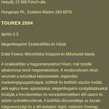
Helydíj: 22 800 Ft/m2+áfa
Hungexpo Rt., Szebeni Márton 263-6076
TOUREX 2004
április 2-3.
Idegenforgalmi Szakkiállítás és Vásár
Erdei Ferenc Művelődési Központ és Művészeti Iskola
A szakkiállítás a hagyományokhoz híven, már tizedik
alkalommal kerül megrendezésre. A rendezvényen részt
vesznek a turisztikai képviseletek, regionális
marketingigazgatóságok, külföldi és belföldi utazási irodák,
akik egész éves ajánlataikat, idegenforgalmi szolgáltatásaikat
kínálják a Kecskeméten és vonzáskörzetében élő utazni és
üdülni szándékozóknak. A kiállítás díszvendége az észak-
magyarországi és a dél-balatoni régió, valamint Somogy