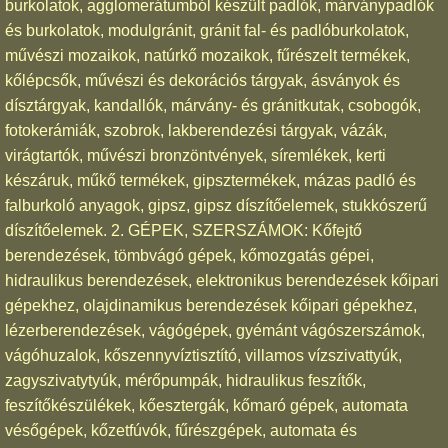
burkolatok, agglomerátumból készült padlók, márványpadlók
és burkolatok, modulgránit, gránit fal- és padlóburkolatok,
művészi mozaikok, natúrkő mozaikok, fűrészelt termékek,
kőlépcsők, művészi és dekorációs tárgyak, ásványok és
dísztárgyak, kandallók, márvány- és gránitkutak, csobogók,
fotokerámiák, szobrok, lakberendezési tárgyak, vázák,
virágtartók, művészi bronzöntvények, síremlékek, kerti
készáruk, műkő termékek, gipsztermékek, mázas padló és
falburkoló anyagok, gipsz, gipsz díszítőelemek, stukkószerű
díszítőelemek. 2. GÉPEK, SZERSZÁMOK: Kőfejtő
berendezések, tömbvágó gépek, kőmozgatás gépei,
hidraulikus berendezések, elektronikus berendezések kőipari
gépekhez, olajdinamikus berendezések kőipari gépekhez,
lézerberendezések, vágógépek, gyémánt vágószerszámok,
vágóhuzalok, kőszennyvíztisztító, villamos vízszivattyúk,
zagyszivatytyúk, mérőpumpák, hidraulikus feszítők,
feszítőkészülékek, kőesztergák, kőmaró gépek, automata
vésőgépek, kőzetfúvók, fűrészgépek, automata és