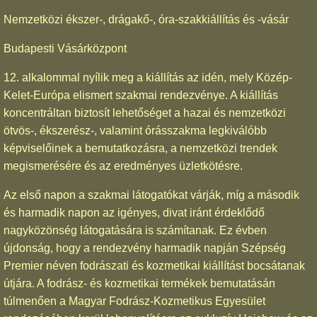
Nemzetközi ékszer-, drágakő-, óra-szakkiállítás és -vásár
Budapesti Vásárközpont
12. alkalommal nyílik meg a kiállítás az idén, mely Közép-
Kelet-Európa elismert szakmai rendezvénye. A kiállítás
koncentráltan biztosít lehetőséget a hazai és nemzetközi
ötvös-, ékszerész-, valamint órásszakma legkiválóbb
képviselőinek a bemutatkozásra, a nemzetközi trendek
megismerésére és az eredményes üzletkötésre.
Az első napon a szakmai látogatókat várják, míg a második
és harmadik napon az igényes, divat iránt érdeklődő
nagyközönség látogatására is számítanak. Ez évben
újdonság, hogy a rendezvény harmadik napján Szépség
Premier néven fodrászati és kozmetikai kiállítást bocsátanak
útjára. A fodrász- és kozmetikai termékek bemutatásán
túlmenően a Magyar Fodrász-Kozmetikus Egyesület