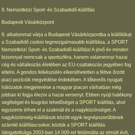
9. Nemzetközi Sport- és Szabadidő-kiállítás
Budapesti Vásárközpont
9. alkalommal várja a Budapesti Vásárközpontba a kiállítókat
a Szabadidő csokor legmozgalmasabb kiállítása, a SPORT
Nemzetközi Sport- és Szabadidő-kiállítás! A jövő év minden
bizonnyal nemcsak a sportszféra, hanem valamennyi hazai
cég és vállalkozás életében az EU-csatlakozás jegyében fog
eltelni. A gondos felkészülés elkerülhetetlen a féltve őrzött
piaci pozíciók megvédése érdekében. A tőkeerős nyugati
hálózatok megjelenése a magyar piacon várhatóan még
jobban ki fogja élezni a hazai versenyt. Ebben nyújt hatékony
segítséget és kiugrási lehetőséget a SPORT kiállítás, ahol
egyszerre érheti el a szakmát és a nagyközönséget. A
nagyközönség-kiállítások között egyik legnépszerűbbnek
számító kiállításcsokor, köztük a SPORT kiállítás
látogatottsága 2003-ban 14 000-rel felülmúlta az elmúlt évit,