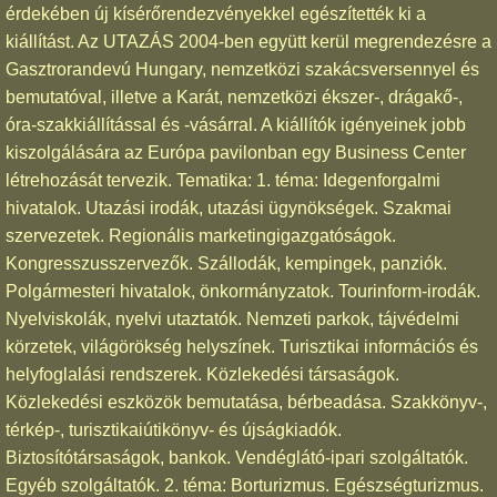
érdekében új kísérőrendezvényekkel egészítették ki a
kiállítást. Az UTAZÁS 2004-ben együtt kerül megrendezésre a
Gasztrorandevú Hungary, nemzetközi szakácsversennyel és
bemutatóval, illetve a Karát, nemzetközi ékszer-, drágakő-,
óra-szakkiállítással és -vásárral. A kiállítók igényeinek jobb
kiszolgálására az Európa pavilonban egy Business Center
létrehozását tervezik. Tematika: 1. téma: Idegenforgalmi
hivatalok. Utazási irodák, utazási ügynökségek. Szakmai
szervezetek. Regionális marketingigazgatóságok.
Kongresszusszervezők. Szállodák, kempingek, panziók.
Polgármesteri hivatalok, önkormányzatok. Tourinform-irodák.
Nyelviskolák, nyelvi utaztatók. Nemzeti parkok, tájvédelmi
körzetek, világörökség helyszínek. Turisztikai információs és
helyfoglalási rendszerek. Közlekedési társaságok.
Közlekedési eszközök bemutatása, bérbeadása. Szakkönyv-,
térkép-, turisztikaiútikönyv- és újságkiadók.
Biztosítótársaságok, bankok. Vendéglátó-ipari szolgáltatók.
Egyéb szolgáltatók. 2. téma: Borturizmus. Egészségturizmus.