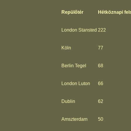
Repülőtér
Hétköznapi fels
London Stansted
222
Köln
77
Berlin Tegel
68
London Luton
66
Dublin
62
Amszterdam
50