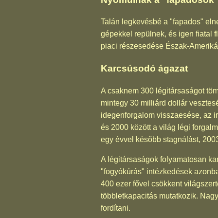
Talán legkevésbé a "fapados" eln
gépekkel repülnek, és igen fiatal 
piaci részesedése Észak-Ameriká
Karcsúsodó ágazat
A csaknem 300 légitársaságot tömö
mintegy 30 milliárd dollár vesztes
idegenforgalom visszaesése, az ir
és 2000 között a világ légi forg
egy évvel később stagnálást, 200
A légitársaságok folyamatosan kar
"fogyókúrás" intézkedések azonba
400 ezer fővel csökkent világszer
többletkapacitás mutatkozik. Nagy 
fordítani.