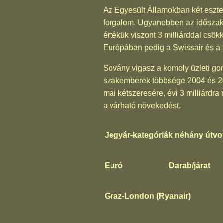
Az Egyesült Államokban két eszten
forgalom. Ugyanebben az időszakb
értékük viszont 3 milliárddal csö
Európában pedig a Swissair és a
Sovány vigasz a komoly üzleti gon
szakemberek többsége 2004 és 20
mai kétszeresére, évi 3 milliárdr
a várható növekedést.
Jegyár-kategóriák néhány útvo
Euró
Darab/járat
Graz-London (Ryanair)