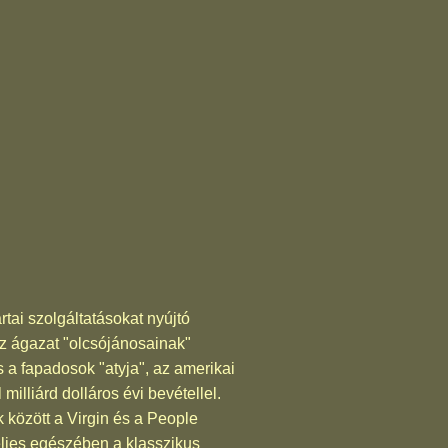
rtai szolgáltatásokat nyújtó
z ágazat "olcsójánosainak"
 a fapadosok "atyja", az amerikai
milliárd dolláros évi bevétellel.
k között a Virgin és a People
teljes egészében a klasszikus