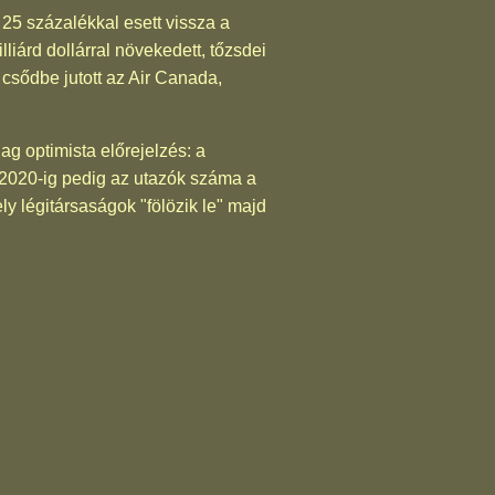
25 százalékkal esett vissza a
árd dollárral növekedett, tőzsdei
 csődbe jutott az Air Canada,
g optimista előrejelzés: a
2020-ig pedig az utazók száma a
y légitársaságok "fölözik le" majd