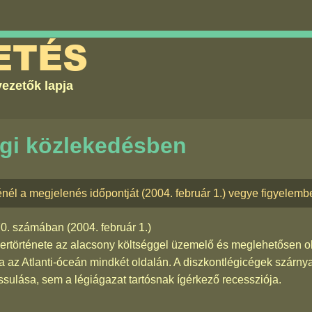
ETÉS
ezetők lapja
égi közlekedésben
nél a megjelenés időpontját (2004. február 1.) vegye figyelemb
70. számában
(2004. február 1.)
kertörténete az alacsony költséggel üzemelő és meglehetősen ol
a az Atlanti-óceán mindkét oldalán. A diszkontlégicégek szárny
ulása, sem a légiágazat tartósnak ígérkező recessziója.
"