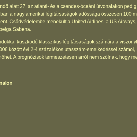
dő alatt 27, az atlanti- és a csendes-óceáni útvonalakon pedig 
an a nagy amerikai légitársaságok adóssága összesen 100 milli
kkent. Csődvédelembe menekült a United Airlines, a US Airways,
 belga Sabena.
dokkal küszködő klasszikus légitársaságok számára a viszonyla
08 között évi 2-4 százalékos utasszám-emelkedéssel számol, 
a nőhet. A prognózisok természetesen arról nem szólnak, hogy mel
nalon