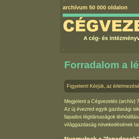
archívum 50 000 oldalon
CÉGVEZ
A cég- és intézményv
Forradalom a l
Figyelem! Kérjük, az értelmezésé
Megjelent a
Cégvezetés (archív) 
Az új évezred egyik gazdasági si
fapados légitársaságok térhódítás
világgazdaság növekedésének lass
Nyomulnak a "fapadosok