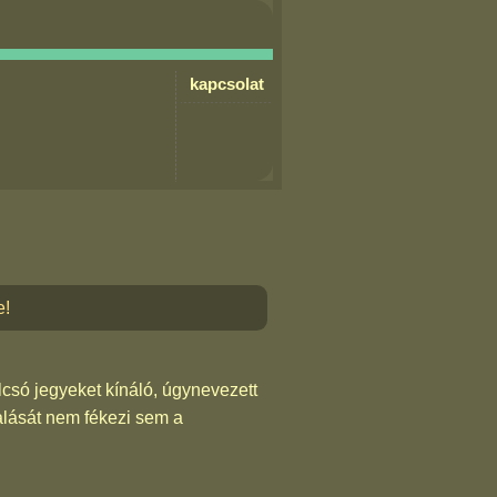
kapcsolat
e!
csó jegyeket kínáló, úgynevezett
alását nem fékezi sem a