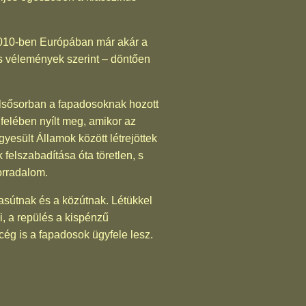
t 2010-ben Európában már akár a
es vélemények szerint – döntően
elsősorban a fapadosoknak hozott
 felében nyílt meg, amikor az
yesült Államok között létrejöttek
felszabadítása óta töretlen, s
orradalom.
asútnak és a közútnak. Létükkel
ni, a repülés a kispénzű
ég is a fapadosok ügyfele lesz.