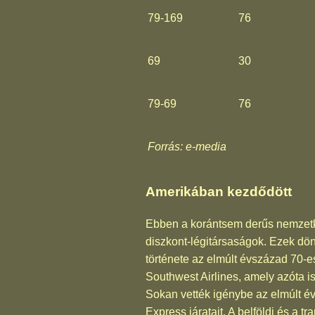
79-169
76
69
30
79-69
76
Forrás: e-media
Amerikában kezdődött
Ebben a korántsem derűs nemzetközi
diszkont-légitársaságok. Ezek dö
története az elmúlt évszázad 70-e
Southwest Airlines, amely azóta is
Sokan vették igénybe az elmúlt évt
Express járatait. A belföldi és a 