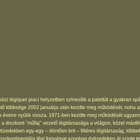
 légiipari piaci helyzetben színesítik a palettát a gyakran spá
ntő többsége 2002 januárja után kezdte meg működését, noha a
s éveire nyúlik vissza. 1971-ben kezdte meg működését ugyanis
 a diszkont-"műfaj" vezető légitársasága a világon, közel másfél 
izedekben egy-egy – döntően brit – filléres légitársaság, többe
transzkontinentális légi forgalmat azonban évtizedeken át szinte 