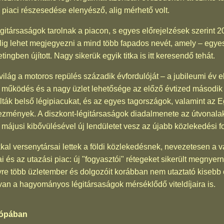
ek piaci részesedése elenyésző, alig mérhető volt.
légitársaságok tarolnak a piacon, s egyes előrejelzések szerin
 Alig lehet megjegyezni a mind több fapados nevét, amely – egy
gben újított. Nagy sikerük egyik titka is itt keresendő tehát.
lág a motoros repülés századik évfordulóját – a jubileumi év 
k a működés és a nagy üzlet lehetősége az előző évtized második
lták belső légipiacukat, és az egyes tagországok, valamint az Eg
ezmények. A diszkont-légitársaságok diadalmenete az útvonalak 
 májusi kibővülésével új lendületet vesz az újabb közlekedési f
al versenytársai lettek a földi közlekedésnek, nevezetesen a v
ai és az utazási piac: új "fogyasztói" rétegeket sikerült megnyer
e több üzletember és dolgozóit korábban nem utaztató kisebb c
n a hagyományos légitársaságok mérséklődő viteldíjaira is.
rópában