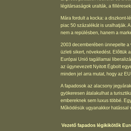
légitársaságok uralták, a filléres
Mára fordult a kocka: a diszkont-
piac 50 százalékát is uralhatják.
nem a repülésben, hanem a marketin
2003 decemberében ünnepelte a vi
üzleti sikert, növekedést. Előttü
Európai Unió tagállamai liberalizá
az úgynevezett Nyitott Égbolt egy
minden jel arra mutat, hogy az EU
A fapadosok az alacsony jegyárakk
gyökeresen átalakulhat a turisztik
embereknek sem luxus többé. Egyr
Működésük ugyanakkor hatással va
Vezető fapados légikikötők Eu