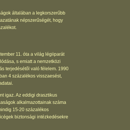
ságok általában a legkorszerűbb
" ágazatának népszerűségét, hogy
zalékot.
ember 11. óta a világ légiiparát
álódása, s emiatt a nemzetközi
s terjedésétől való félelem. 1990
nban 4 százalékos visszaesést,
adatai.
t igaz. Az eddigi drasztikus
rsaságok alkalmazottainak száma
 mindig 15-20 százalékos
égicégek biztonsági intézkedésekre