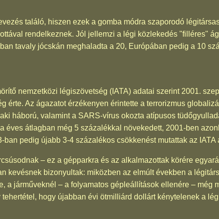
evezés találó, hiszen ezek a gomba módra szaporodó légitársa
flottával rendelkeznek. Jól jellemzi a légi közlekedés "filléres
ban tavaly jócskán meghaladta a 20, Európában pedig a 10 szá
rítő nemzetközi légiszövetség (IATA) adatai szerint 2001. szept
ég érte. Az ágazatot érzékenyen érintette a terrorizmus globaliz
aki háború, valamint a SARS-vírus okozta atípusos tüdőgyulladá
alma éves átlagban még 5 százalékkal növekedett, 2001-ben azo
3-ban pedig újabb 3-4 százalékos csökkenést mutattak az IATA 
csúsodnak – ez a gépparkra és az alkalmazottak körére egyarán
n kevésnek bizonyultak: miközben az elmúlt években a légitá
te, a járműveknél – a folyamatos gépleállítások ellenére – még
tehertétel, hogy újabban évi ötmilliárd dollárt kénytelenek a l