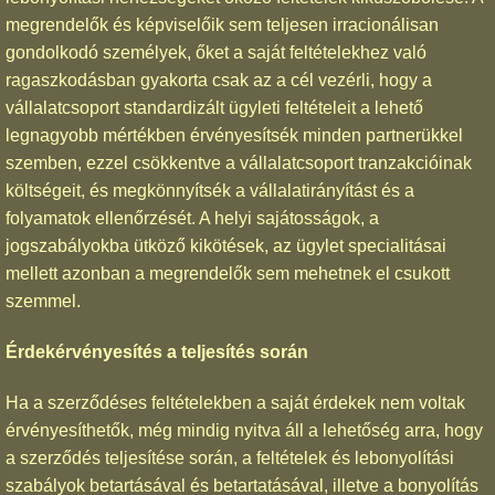
megrendelők és képviselőik sem teljesen irracionálisan
gondolkodó személyek, őket a saját feltételekhez való
ragaszkodásban gyakorta csak az a cél vezérli, hogy a
vállalatcsoport standardizált ügyleti feltételeit a lehető
legnagyobb mértékben érvényesítsék minden partnerükkel
szemben, ezzel csökkentve a vállalatcsoport tranzakcióinak
költségeit, és megkönnyítsék a vállalatirányítást és a
folyamatok ellenőrzését. A helyi sajátosságok, a
jogszabályokba ütköző kikötések, az ügylet specialitásai
mellett azonban a megrendelők sem mehetnek el csukott
szemmel.
Érdekérvényesítés a teljesítés során
Ha a szerződéses feltételekben a saját érdekek nem voltak
érvényesíthetők, még mindig nyitva áll a lehetőség arra, hogy
a szerződés teljesítése során, a feltételek és lebonyolítási
szabályok betartásával és betartatásával, illetve a bonyolítás