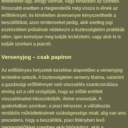
feltételeket úgy, ahogy vannak, vagy kimaradni az üzletből.
Rosszabb esetben a megrendelők még vissza is élnek az
erőfölénnyel, és kíméletlen árversenyre kényszeríthetik a
beszállítókat, azon renitenseket pedig, akik esetleg jogi
eszközökkel próbálnak védekezni a tisztességtelen praktikák
ellen, igen komolyan meg tudják leckéztetni, vagy akár ki is
tudják szorítani a piacról.
Versenyjog – csak papíron
Az erőfölényes helyzetek kezelése alapvetően a versenyjog
területére tartozik. A tisztességtelen verseny tilalma, valamint
a gazdasági erőfölénnyel való visszaélés szankcionálása
elvileg azt a célt szolgálják, hogy az előbb említett
visszaéléseket kiküszöböljék, illetve orvosolják. A
gyakorlatban azonban, a piaci kényszer, a vállalkozás
rentábilis működtetésének szükségessége miatt, alig van arra
precedens, hogy a beszállítók, piaci fölényben levő
megrendelőikkel szemben akár bírósághoz, akár a