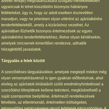
átvétel rendje) meghatározására szolgáló mellékletekben
ugyancsak ki lehet küszöbölni bizonyos hátrányos
feltételeket, úgy is, hogy az adott esetben észrevétlen
maradjon, vagy ne jelentsen olyan eltérést az ajánlatkérési
tenderfeltételektől, amely a kizáráshoz vezethet. Az
ajánlatban fűzhetők bizonyos értelmezések az egyes
ajánlatkérési tenderfeltételekhez, illetve olyan kérdésekre,
amelyek nincsenek kimerítően rendezve, adhatók
hézagkitöltő javaslatok.
Tárgyalás a felek között
A szerződéses tárgyalásokkor, amelyek meglepő módon még
olyan versenykiírásoknál is igen gyakran előfordulnak, ahol
elvileg az ajánlatok bírálatáról szóló eredményhirdetéssel a
szerződést létrejöttnek kellene tekinteni, megkísérelhető a
saját szempontok beépítése, értelmező rendelkezések
felvétele, az ellentmondó, értelmetlen költségeket,
lebonyolítási nehézségeket okozó feltételek kiküszöbölése. A