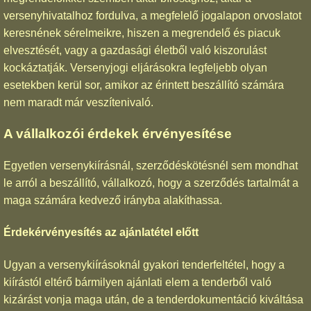
versenyhivatalhoz fordulva, a megfelelő jogalapon orvoslatot
keresnének sérelmeikre, hiszen a megrendelő és piacuk
elvesztését, vagy a gazdasági életből való kiszorulást
kockáztatják. Versenyjogi eljárásokra legfeljebb olyan
esetekben kerül sor, amikor az érintett beszállító számára
nem maradt már veszítenivaló.
A vállalkozói érdekek érvényesítése
Egyetlen versenykiírásnál, szerződéskötésnél sem mondhat
le arról a beszállító, vállalkozó, hogy a szerződés tartalmát a
maga számára kedvező irányba alakíthassa.
Érdekérvényesítés az ajánlatétel előtt
Ugyan a versenykiírásoknál gyakori tenderfeltétel, hogy a
kiírástól eltérő bármilyen ajánlati elem a tenderből való
kizárást vonja maga után, de a tenderdokumentáció kiváltása