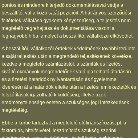
pontos és mindenre kiterjedő dokumentálásával védje a
beszállító, vállalkozó saját pozícióit. A hátrányos szerződési
feltételek vállalása gyakorta kényszerűség, a teljesítés nem
megfelelő végrehajtása és dokumentálása viszont a
legnagyobb hiba, amelyet a beszállító, vállalkozó elkövethet.
A beszállítói, vállalkozói érdekek védelmének további területe
a saját teljesítés után a megrendelő teljesítésének követése,
kezdve a megfelelő számlázástól, a számlák és fizetést
kiváltó okmányok megrendelőnek való igazolható átadásán
és a fizetési határidők nyilvántartásán és figyelemmel
kísérésén át a határidők eltelte után a fizetési emlékeztetők és
felszólítások igazolható kiküldéséig, illetve azok
eredménytelensége esetén a szükséges jogi intézkedések
megtételéig.
Ebbe a körbe tartozhat a megfelelő előfinanszírozás, pl. a
faktorálás, hitelfelvétel, leszámítolás szükség szerinti