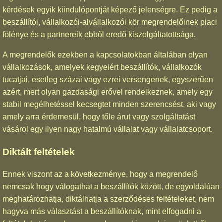
kérdések egyik kiindulópontját képező jelenségre. Ez pedig a
beszállítói, vállalkozói-alvállalkozói kör megrendelőinek piaci
fölénye és a partnereik ebből eredő kiszolgáltatottsága.
A megrendelők ezekben a kapcsolatokban általában olyan
vállalkozások, amelyek kegyeiért beszállítók, vállalkozók
tucatjai, esetleg százai vagy ezrei versengenek, egyszerűen
azért, mert olyan gazdasági erővel rendelkeznek, amely egy
stabil megélhetéssel kecsegtet minden szerencsést, aki vagy
amely arra érdemesül, hogy tőle árut vagy szolgáltatást
vásárol egy ilyen nagy hatalmú vállalat vagy vállalatcsoport.
Diktált feltételek
Ennek viszont az a következménye, hogy a megrendelő
nemcsak hogy válogathat a beszállítók között, de egyoldalúan
meghatározhatja, diktálhatja a szerződéses feltételeket, nem
hagyva más választást a beszállítóknak, mint elfogadni a