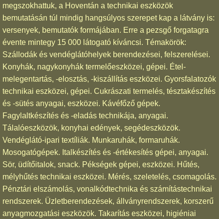
megszokhattuk, a Hoventán a technikai eszközök
bemutatásán túl mindig hangsúlyos szerepet kap a látvány is:
versenyek, bemutatók formájában. Erre a pezsgő forgatagra
évente mintegy 15 000 látogató kíváncsi. Témakörök:
Szállodák és vendéglátóhelyek berendezései, felszerelései.
Konyhák, nagykonyhák termelőeszközei, gépei. Étel-
melegentartás, -elosztás, -kiszállítás eszközei. Gyorsfalatozók
technikai eszközei, gépei. Cukrászati termelés, tésztakészítés
és -sütés anyagai, eszközei. Kávéfőző gépek.
Fagylaltkészítés és -eladás technikája, anyagai.
Tálalóeszközök, konyhai edények, segédeszközök.
Vendéglátó-ipari textíliák. Munkaruhák, formaruhák.
Mosogatógépek. Italkészítés és -értékesítés gépei, anyagai.
Sör, üdítőitalok, snack. Pékségek gépei, eszközei. Hűtés,
mélyhűtés technikai eszközei. Mérés, szeletelés, csomagolás.
Pénztári elszámolás, vonalkódtechnika és számítástechnikai
rendszerek. Üzletberendezések, állványrendszerek, korszerű
anyagmozgatási eszközök. Takarítás eszközei, higiéniai