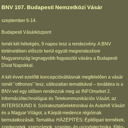
BNV 107. Budapesti Nemzetközi Vásár
szeptember 6-14.
Budapesti Vásárközpont
Ismét két hétvégés, 9 napos lesz a rendezvény. A BNV
történetében először kerül együtt megrendezésre
Magyarország legnagyobb fogyasztói vására a Budapesti
Divat Napokkal.
A két évvel ezelőtti koncepcióváltásnak megfelelően a vásár
ismét "otthonos" lesz, változatlan tematikával – továbbra is a
BNV-vel egy időben rendezzük meg az INFOmarket 2.
Információtechnológiai és Telekommunikációs Vásárt, az
INTERSOUND II. Szórakoztatóelektronikai és Autohifi Vásárt
és a Magyar Világot, a Kárpát-medence régióinak
bemutatkozását. Tematika: HÁZÉPÍTÉS: Építőipari termékek,
szerkezetek, szerszámok, szaniter- és uszodatechnika, fűtés-,