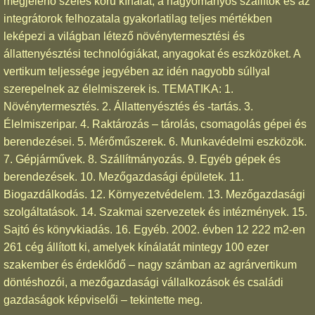
megjelenő széles körű kínálat, a hagyományos szállítók és az
integrátorok felhozatala gyakorlatilag teljes mértékben
leképezi a világban létező növénytermesztési és
állattenyésztési technológiákat, anyagokat és eszközöket. A
vertikum teljessége jegyében az idén nagyobb súllyal
szerepelnek az élelmiszerek is. TEMATIKA: 1.
Növénytermesztés. 2. Állattenyésztés és -tartás. 3.
Élelmiszeripar. 4. Raktározás – tárolás, csomagolás gépei és
berendezései. 5. Mérőműszerek. 6. Munkavédelmi eszközök.
7. Gépjárművek. 8. Szállítmányozás. 9. Egyéb gépek és
berendezések. 10. Mezőgazdasági épületek. 11.
Biogazdálkodás. 12. Környezetvédelem. 13. Mezőgazdasági
szolgáltatások. 14. Szakmai szervezetek és intézmények. 15.
Sajtó és könyvkiadás. 16. Egyéb. 2002. évben 12 222 m2-en
261 cég állított ki, amelyek kínálatát mintegy 100 ezer
szakember és érdeklődő – nagy számban az agrárvertikum
döntéshozói, a mezőgazdasági vállalkozások és családi
gazdaságok képviselői – tekintette meg.