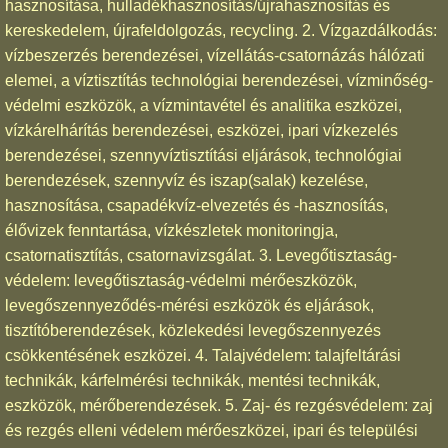
hasznosítása, hulladékhasznosítás/újrahasznosítás és
kereskedelem, újrafeldolgozás, recycling. 2. Vízgazdálkodás:
vízbeszerzés berendezései, vízellátás-csatornázás hálózati
elemei, a víztisztítás technológiai berendezései, vízminőség-
védelmi eszközök, a vízmintavétel és analitika eszközei,
vízkárelhárítás berendezései, eszközei, ipari vízkezelés
berendezései, szennyvíztisztítási eljárások, technológiai
berendezések, szennyvíz és iszap(salak) kezelése,
hasznosítása, csapadékvíz-elvezetés és -hasznosítás,
élővizek fenntartása, vízkészletek monitoringja,
csatornatisztítás, csatornavizsgálat. 3. Levegőtisztaság-
védelem: levegőtisztaság-védelmi mérőeszközök,
levegőszennyeződés-mérési eszközök és eljárások,
tisztítóberendezések, közlekedési levegőszennyezés
csökkentésének eszközei. 4. Talajvédelem: talajfeltárási
technikák, kárfelmérési technikák, mentési technikák,
eszközök, mérőberendezések. 5. Zaj- és rezgésvédelem: zaj
és rezgés elleni védelem mérőeszközei, ipari és települési