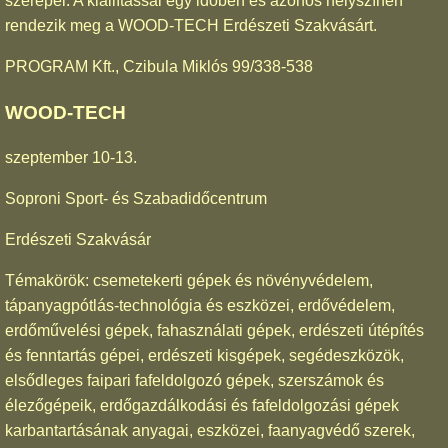
szerepel. A kiállítással egy időben és azonos helyszínen
rendezik meg a WOOD-TECH Erdészeti Szakvásárt.
PROGRAM Kft., Czibula Miklós 99/338-538
WOOD-TECH
szeptember 10-13.
Soproni Sport- és Szabadidőcentrum
Erdészeti Szakvásár
Témakörök: csemetekerti gépek és növényvédelem,
tápanyagpótlás-technológia és eszközei, erdővédelem,
erdőművelési gépek, fahasználati gépek, erdészeti útépítés
és fenntartás gépei, erdészeti kisgépek, segédeszközök,
elsődleges faipari fafeldolgozó gépek, szerszámok és
élezőgépeik, erdőgazdálkodási és fafeldolgozási gépek
karbantartásának anyagai, eszközei, faanyagvédő szerek,