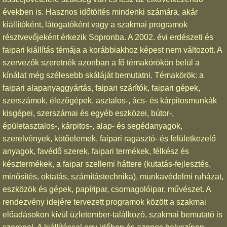
években is. Hasznos időtöltés mindenki számára, akár
kiállítóként, látogatóként vagy a szakmai programok
résztvevőjeként érkezik Sopronba. A 2002. évi erdészeti és
faipari kiállítás témája a korábbiakhoz képest nem változott. A
szervezők szeretnék azonban a fő témakörökön belül a
kínálat még szélesebb skáláját bemutatni. Témakörök: a
faipari alapanyaggyártás, faipari szárítók, faipari gépek,
szerszámok, élezőgépek, asztalos-, ács- és kárpitosmunkák
kisgépei, szerszámai és egyéb eszközei, bútor-,
épületasztalos-, kárpitos-, alap- és segédanyagok,
szerelvények, kötőelemek, faipari ragasztó- és felületkezelő
anyagok, favédő szerek, faipari termékek, félkész és
késztermékek, a faipar szellemi háttere (kutatás-fejlesztés,
minősítés, oktatás, számítástechnika), munkavédelmi ruházat,
eszközök és gépek, papíripar, csomagolóipar, művészet. A
rendezvény idejére tervezett programok között a szakmai
előadásokon kívül üzletember-találkozó, szakmai bemutató is