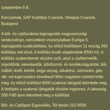
szeptember 6-8.
Körcsarnok, SAP Kiállítási Csarnok, Olimpiai Csarnok,
Budapest
A bőr- és cipőszakma legnagyobb magyarországi
rendezvénye, nemzetközi viszonylatban Európa 5.
legnagyobb szakkiállítása. Az előző kiállításon 11 ország 260
kiállítója vett részt. A kiállítás bruttó alapterülete 8500 m2. A
kiállítás szakemberek részére szól, ahol a cipőtermelők,
importőrök, kereskedők, bőrdíszmű- és konfekciógyártók, bőr,
műbőr, textil, kellék, vegyi anyag, alkatrész, szerszám, gép
stb.-vel kapcsolatos következő félév nagybani üzleteit kötik
meg. Az előző kiállítást 8000 szakmai látogató tekintette meg.
A belépés a szakmai látogatók részére ingyenes. A lakosság
500 Ft/fő áron tekintheti meg a kiállítást.
Bőr- és Cipőipari Egyesülés, Till István 252-9556