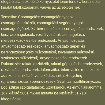
elegáns standok méltó környezetet teremtenek a kereslet és
kínálat találkozásának, vagyis az üzletkötésnek.
Tematika: Csomagolás: csomagolóanyagok,
csomagolóeszközök, csomagolási segédanyagok,
csomagológépek és -berendezések, csomagolási rendszerek,
kész csomagolások, veszélyes áruk csomagolása,
mérőeszközök és -berendezések. Anyagmozgatás:
anyagmozgató eszközök, anyagmozgató gépek és
berendezések (kézi működtetésű, folyamatos működésű,
szakaszos működésű), anyagmozgatási rendszerek.
Raktározás: raktári eszközök, raktári gépek és berendezések,
raktározási rendszerek. Informatika: információs rendszerek,
adatkommunikáció, vonalkódtechnika. Recycling
(újrahasznosítási) berendezések. Szállítás, szállítmányozás.
Logisztikai szolgáltatások. Szakkiadók. Az elmúlt alkalommal
187 kiállító 5801 m2-en mutatta be kínálatát 31 718
látogatónak.