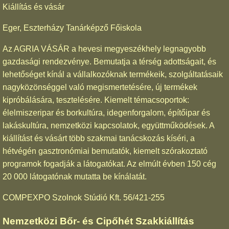
Kiállítás és vásár
Eger, Eszterházy Tanárképző Főiskola
Az AGRIA VÁSÁR a hevesi megyeszékhely legnagyobb
gazdasági rendezvénye. Bemutatja a térség adottságait, és
lehetőséget kínál a vállalkozóknak termékeik, szolgáltatásaik
nagyközönséggel való megismertetésére, új termékek
kipróbálására, tesztelésére. Kiemelt témacsoportok:
élelmiszeripar és borkultúra, idegenforgalom, építőipar és
lakáskultúra, nemzetközi kapcsolatok, együttműködések. A
kiállítást és vásárt több szakmai tanácskozás kíséri, a
hétvégén gasztronómiai bemutatók, kiemelt szórakoztató
programok fogadják a látogatókat. Az elmúlt évben 150 cég
20 000 látogatónak mutatta be kínálatát.
COMPEXPO Szolnok Stúdió Kft. 56/421-255
Nemzetközi Bőr- és Cipőhét Szakkiállítás