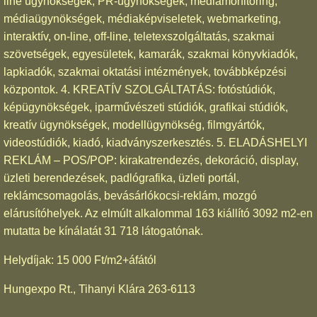
line ügynökségek, PR-ügynökségek, médiamonitoring,
médiaügynökségek, médiaképviseletek, webmarketing,
interaktív, on-line, off-line, teletexszolgáltatás, szakmai
szövetségek, egyesületek, kamarák, szakmai könyvkiadók,
lapkiadók, szakmai oktatási intézmények, továbbképzési
központok. 4. KREATÍV SZOLGÁLTATÁS: fotóstúdiók,
képügynökségek, iparművészeti stúdiók, grafikai stúdiók,
kreatív ügynökségek, modellügynökség, filmgyártók,
videostúdiók, kiadó, kiadványszerkesztés. 5. ELADÁSHELYI
REKLÁM – POS/POP: kirakatrendezés, dekoráció, display,
üzleti berendezések, padlógrafika, üzleti portál,
reklámcsomagolás, bevásárlókocsi-reklám, mozgó
elárusítóhelyek. Az elmúlt alkalommal 163 kiállító 3092 m2-en
mutatta be kínálatát 31 718 látogatónak.
Helydíjak: 15 000 Ft/m2+áfától
Hungexpo Rt., Tihanyi Klára 263-6113