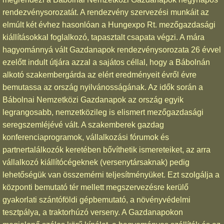
rendezvénysorozatát. A rendezvény szervezési munkáit az
elmúlt két évhez hasonlóan a Hungexpo Rt. mezőgazdasági
kiállításokkal foglalkozó, tapasztalt csapata végzi. A mára
hagyománnyá vált Gazdanapok rendezvénysorozata 26 évvel
ezelőtt indult útjára azzal a sajátos céllal, hogy a Bábolnán
alkotó szakembergárda az elért eredményeit évről évre
bemutassa az ország nyilvánosságának. Az idők során a
Bábolnai Nemzetközi Gazdanapok az ország egyik
legrangosabb, nemzetközileg is elismert mezőgazdasági
seregszemléjévé vált. A szakemberek gazdag
konferenciaprogramok, vállalkozási fórumok és
partnertalálkozók keretében bővíthetik ismereteiket, az arra
vállalkozó kiállítócégeknek (versenytársaknak) pedig
lehetőségük van összemérni teljesítményüket. Ezt szolgálja a
központi bemutató tér mellett megszervezésre kerülő
gyakorlati szántóföldi gépbemutató, a növényvédelmi
tesztpálya, a traktorhúzó verseny. A Gazdanapokon