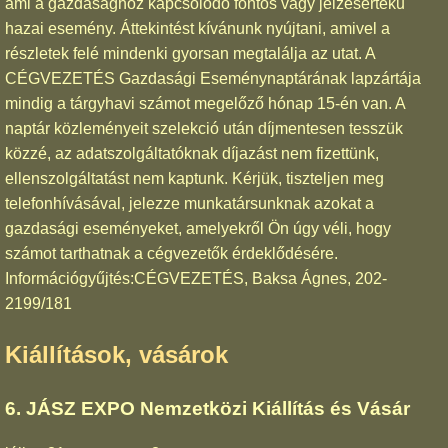
ami a gazdasághoz kapcsolódó fontos vagy jelzésértékű
hazai esemény. Áttekintést kívánunk nyújtani, amivel a
részletek felé mindenki gyorsan megtalálja az utat. A
CÉGVEZETÉS Gazdasági Eseménynaptárának lapzártája
mindig a tárgyhavi számot megelőző hónap 15-én van. A
naptár közleményeit szelekció után díjmentesen tesszük
közzé, az adatszolgáltatóknak díjazást nem fizettünk,
ellenszolgáltatást nem kaptunk. Kérjük, tiszteljen meg
telefonhívásával, jelezze munkatársunknak azokat a
gazdasági eseményeket, amelyekről Ön úgy véli, hogy
számot tarthatnak a cégvezetők érdeklődésére.
Információgyűjtés:CÉGVEZETÉS, Baksa Ágnes, 202-
2199/181
Kiállítások, vásárok
6. JÁSZ EXPO Nemzetközi Kiállítás és Vásár