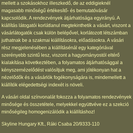
mellett a szokásokhoz illeszkedő, de az eddigieknél
magasabb minőségű értékesítő- és bemutatóvásár
kapcsolódik. A rendezvények átjárhatósága egyirányú. A
kiállítás látogatói korlátlanul megtekinthetik a vásárt, viszont a
vásárlátogatók csak külön belépővel, korlátozott létszámban
juthatnak be a szakmai kiállításokra, előadásokra. A vásári
rész megjelenésében a kiállításénál egy kategóriával
szerényebb szintű lesz, viszont a hagyományostól eltérő
kialakítása következtében, a folyamatos átjárhatósággal a
kényszernézelődést valósítjuk meg, ami jótékonyan hat a
nézelődők és a vásárlók fogékonyságára is, mindemellett a
kiállítók elégedettségi indexét is növeli.
A vásári oldal színvonalát fokozza a folyamatos rendezvények
minősége és összetétele, melyekkel együttvéve ez a szekció
minőségileg homogenizálódik a kiállításhoz!
Skyline Hungary Kft., Ráki Csaba 20/9333-110