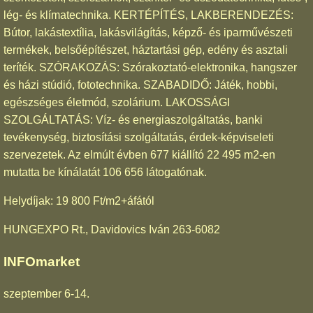
lég- és klímatechnika. KERTÉPÍTÉS, LAKBERENDEZÉS:
Bútor, lakástextília, lakásvilágítás, képző- és iparművészeti
termékek, belsőépítészet, háztartási gép, edény és asztali
teríték. SZÓRAKOZÁS: Szórakoztató-elektronika, hangszer
és házi stúdió, fototechnika. SZABADIDŐ: Játék, hobbi,
egészséges életmód, szolárium. LAKOSSÁGI
SZOLGÁLTATÁS: Víz- és energiaszolgáltatás, banki
tevékenység, biztosítási szolgáltatás, érdek-képviseleti
szervezetek. Az elmúlt évben 677 kiállító 22 495 m2-en
mutatta be kínálatát 106 656 látogatónak.
Helydíjak: 19 800 Ft/m2+áfától
HUNGEXPO Rt., Davidovics Iván 263-6082
INFOmarket
szeptember 6-14.