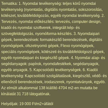
Tematika: 1. Nyomdai tevékenység: teljes körű nyomdai
tevékenység (nyomtatás, digitális nyomtatás, sokszorosítás,
kötészet, továbbfeldolgozás, egyéb nyomdai tevékenység. 2.
Tervezés, nyomdai előkészítés: tervezés, computer design,
kiadói és nyomdai szoftverek, integrált kép- és
szövegfeldolgozás, nyomóforma-készítés. 3. Nyomdaipari
gépek, berendezések: formakészítő berendezések, digitális
nyomógépek, ofszetnyomó gépek, Flexo nyomógépek,
speciális nyomógépek, kötészeti és továbbfeldolgozó gépek,
egyéb nyomdaipari és kiegészítő gépek. 4. Nyomdai alap- és
segédanyagok: papírok, nyomdafestékek, segédanyagok,
egyéb anyagok. 5. Kapcsolódó tevékenységek. 6. Kiadói
tevékenység: Kapcsolódó szolgáltatások, kiegészítő, védő- és
ellenőrző berendezések, irodaszerek, nyomtatványok, egyéb.
Az elmúlt alkalommal 138 kiállító 4704 m2-en mutatta be
kínálatát 31 718 látogatónak.
Helydíjak: 19 000 Ft/m2+áfától