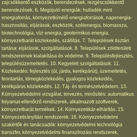
zajcsökkentő eszközök, berendezések, rezgéscsökkentő
berendezések. 6. Megújuló energiák: hulladék mint
energiaforrás, környezetkímélő energiaforrások, napenergia-
hasznosítás, eljárások, eszközök, szélenergia, biomassza,
biotechnológia, vízi energia, geotermikus energia,
környezetbarát közlekedés, szállítás. 7. Települések tisztán
tartása: eljárások, szolgáltatások. 8. Települések zöldterületi
rendszereinek kialakítása és védelme. 9. Településfejlesztés,
településüzemeltetés. 10. Kegyeleti szolgáltatások. 11.
Közlekedés: fejlesztés (út, járda, kerékpárút), üzemeltetés,
fenntartás, tömegközlekedés, gyalogos közlekedés,
kerékpáros közlekedés. 12. Táj- és természetvédelem. 13.
Környezetvédelmi vizsgálat, tervezés, minősítés: automatikus
folyamat-ellenőrző rendszerek, alkalmazott szoftverek,
környezetbarát termékek. 14. Környezetikár-elhárítás. 15.
Környezetirányítási rendszerek. 16. Környezetvédelmi
szakértők és tanácsadók: környezetvédelmi technológia
transzfer, környezetvédelmi finanszírozási rendszerek,