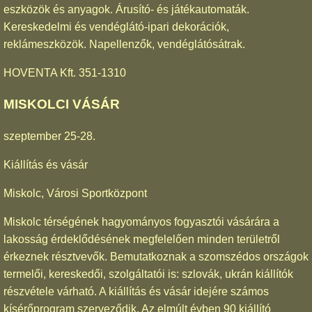
eszközök és anyagok. Árusító- és játékautomaták.
Kereskedelmi és vendéglátó-ipari dekorációk,
reklámeszközök. Napellenzők, vendéglátósátrak.
HOVENTA Kft. 351-1310
MISKOLCI VÁSÁR
szeptember 25-28.
Kiállítás és vásár
Miskolc, Városi Sportközpont
Miskolc térségének hagyományos fogyasztói vásárára a
lakosság érdeklődésének megfelelően minden területről
érkeznek résztvevők. Bemutatkoznak a szomszédos országok
termelői, kereskedői, szolgáltatói is: szlovák, ukrán kiállítók
részvétele várható. A kiállítás és vásár idejére számos
kísérőprogram szerveződik. Az elmúlt évben 90 kiállító