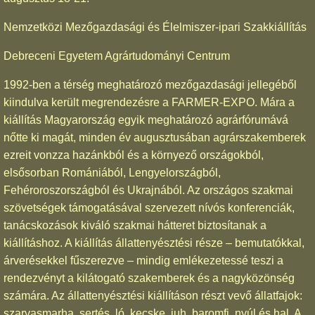
Nemzetközi Mezőgazdasági és Élelmiszer-ipari Szakkiállítás
Debreceni Egyetem Agrártudományi Centrum
1992-ben a térség meghatározó mezőgazdasági jellegéből
kiindulva került megrendezésre a FARMER-EXPO. Mára a
kiállítás Magyarország egyik meghatározó agrárfórumává
nőtte ki magát, minden év augusztusában agrárszakemberek
ezreit vonzza hazánkból és a környező országokból,
elsősorban Romániából, Lengyelországból,
Fehéroroszországból és Ukrajnából. Az országos szakmai
szövetségek támogatásával szervezett nívós konferenciák,
tanácskozások kiváló szakmai hátteret biztosítanak a
kiállításhoz. A kiállítás állattenyésztési része – bemutatókkal,
árverésekkel fűszerezve – mindig emlékezetessé teszi a
rendezvényt a kilátogató szakemberek és a nagyközönség
számára. Az állattenyésztési kiállításon részt vevő állatfajok:
szarvasmarha, sertés, ló, kecske, juh, baromfi, nyúl és hal. A