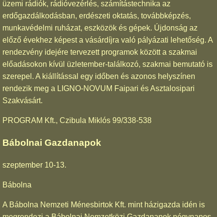
üzemi rádiók, rádióvezérlés, számítástechnika az
erdőgazdálkodásban, erdészeti oktatás, továbbképzés,
munkavédelmi ruházat, eszközök és gépek. Újdonság az
előző évekhez képest a vásárdíjra való pályázati lehetőség. A
rendezvény idejére tervezett programok között a szakmai
előadásokon kívül üzletember-találkozó, szakmai bemutató is
szerepel. A kiállítással egy időben és azonos helyszínen
rendezik meg a LIGNO-NOVUM Faipari és Asztalosipari
Szakvásárt.
PROGRAM Kft., Czibula Miklós 99/338-538
Bábolnai Gazdanapok
szeptember 10-13.
Bábolna
A Bábolna Nemzeti Ménesbirtok Kft. mint házigazda idén is
megrendezi a Bábolnai Nemzetközi Gazdanapok négynapos