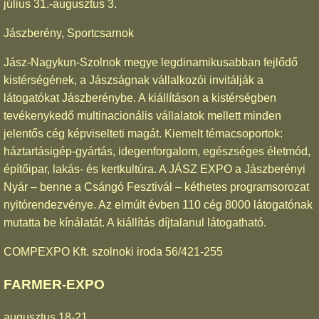
július 31.-augusztus 3.
Jászberény, Sportcsarnok
Jász-Nagykun-Szolnok megye legdinamikusabban fejlődő
kistérségének, a Jászságnak vállalkozói invitálják a
látogatókat Jászberénybe. A kiállításon a kistérségben
tevékenykedő multinacionális vállalatok mellett minden
jelentős cég képviselteti magát. Kiemelt témacsoportok:
háztartásigép-gyártás, idegenforgalom, egészséges életmód,
építőipar, lakás- és kertkultúra. A JÁSZ EXPO a Jászberényi
Nyár – benne a Csángó Fesztivál – kéthetes programsorozat
nyitórendezvénye. Az elmúlt évben 110 cég 8000 látogatónak
mutatta be kínálatát. A kiállítás díjtalanul látogatható.
COMPEXPO Kft. szolnoki iroda 56/421-255
FARMER-EXPO
augusztus 18-21.