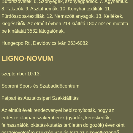
Bútorszövetek. 6. Szőnyegek, szőnyegpadlók. 7. Ágyneműk.
8. Takarók. 9. Asztalneműk. 10. Konyhai textíliák. 11.
Fürdőszoba-textíliák. 12. Nemszőtt anyagok. 13. Kellékek,
kiegészítők. Az elmúlt évben 214 kiállító 1807 m2-en mutatta
be kínálatát 3532 látogatónak.
Hungexpo Rt., Davidovics Iván 263-6082
LIGNO-NOVUM
szeptember 10-13.
Soproni Sport- és Szabadidőcentrum
Faipari és Asztalosipari Szakkiállítás
Az elmúlt évek rendezvényei bebizonyították, hogy az
erdészeti-faipari szakemberek (gyártók, kereskedők,
felhasználók, oktatás-kutatás területén dolgozók) évenkénti
összejövetelére szükség van és lesz az elkövetkezendő