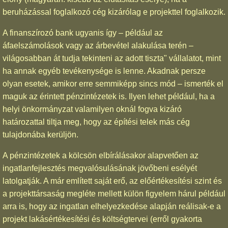
beruházással foglalkozó cég kizárólag e projekttel foglalkozik.
A finanszírozó bank ugyanis így – például az
áfaelszámolások vagy az árbevétel alakulása terén –
világosabban át tudja tekinteni az adott tiszta" vállalatot, mint
ha annak egyéb tevékenysége is lenne. Akadnak persze
olyan esetek, amikor erre semmiképp sincs mód – ismerték el
maguk az érintett pénzintézetek is. Ilyen lehet például, ha a
helyi önkormányzat valamilyen oknál fogva kizáró
határozattal tiltja meg, hogy az építési telek más cég
tulajdonába kerüljön.
A pénzintézetek a kölcsön elbírálásakor alapvetően az
ingatlanfejlesztés megvalósulásának jövőbeni esélyét
latolgatják. A már említett saját erő, az előértékesítési szint és
a projekttársaság megléte mellett külön figyelem hárul például
arra is, hogy az ingatlan elhelyezkedése alapján reálisak-e a
projekt lakásértékesítési és költségtervei (erről gyakorta