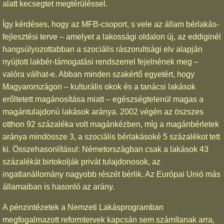
alatt kecsegtet megtérüléssel.
Így kérdéses, hogy az MFB-csoport, s vele az állam bérlakás-
fejlesztési terve – amelyet a lakossági oldalon új, az eddiginél
hangsúlyozottabban a szociális rászorultsági elv alapján
nyújtott lakbér-támogatási rendszerrel fejelnének meg –
valóra válhat-e. Abban minden szakértő egyetért, hogy
Magyarországon – kulturális okok és a tanácsi lakások
erőltetett magánosítása miatt – egészségtelenül magas a
magántulajdonú lakások aránya. 2002 végén az öszszes
otthon 92 százaléka volt magánkézben, míg a magánbérletek
aránya mindössze 3, a szociális bérlakásoké 5 százalékot tett
ki. Összehasonlításul: Németországban csak a lakások 43
százalékát birtokolják privát tulajdonosok, az
ingatlanállomány nagyobb részét bérlik. Az Európai Unió más
államaiban is hasonló az arány.
A pénzintézetek a Nemzeti Lakásprogramban
megfogalmazott reformtervek kapcsán sem számítanak arra,