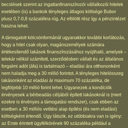
becslések szerint az ingatlanfinanszírozói vállalkozói hitelek
esetében (is) a bankok tényleges átlagos költsége Bubor
plusz 0,7-0,8 százalékra rúg. Az efölötti rész így a pénzintézet
haszna lehet.
A támogatott kölcsönformánál ugyanakkor további korlátozás,
hogy a hitel csak olyan, magánszemélyek számára
értékesítendő lakások finanszírozásához nyújtható, amelyek –
telekár nélkül számított, szerződésben vállalt és az általános
forgalmi adót (áfa) is tartalmazó – eladási ára otthononként
nem haladja meg a 30 millió forintot. A tényleges hitelösszeg
lakásonként az eladási ár maximum 70 százaléka, de
legföljebb 10 millió forint lehet. Ugyanezek a kondíciók
érvényesek a bérbeadás céljából épített lakásoknál is (mert
ezekre is érvényes a támogatási rendszer), csak ebben az
esetben a 30 milliós vetítési alap építési (és nem eladási)
költségként értendő. Úgy látszik, ez utóbbiakra van is igény:
az Erste érintett ügyfélkörének 90 százaléka például a