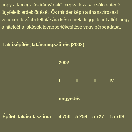
hogy a támogatás irányának" megváltozása csökkentené
ügyfeleik érdeklődését. Ők mindenképp a finanszírozási
volumen további felfutására készülnek, függetlenül attól, hogy
a hitelcél a lakások továbbértékesítése vagy bérbeadása.
Lakásépítés, lakásmegszűnés (2002)
2002
I.
II.
III.
IV.
negyedév
Épített lakások száma
4 756
5 259
5 727
15 769