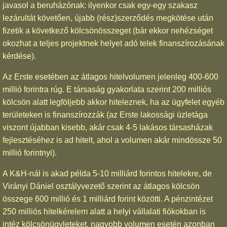
javasol a beruházónak: ilyenkor csak egy-egy szakasz
lezárultát követően, újabb (rész)szerződés megkötése után
fizetik a következő kölcsönösszeget (bár ekkor nehézséget
okozhat a teljes projektnek helyet adó telek finanszírozásának
kérdése).
Az Erste esetében az átlagos hitelvolumen jelenleg 400-600
millió forintra rúg. E társaság gyakorlata szerint 200 milliós
kölcsön alatt legföljebb akkor hiteleznek, ha az ügyfelet egyéb
területeken is finanszírozzák (az Erste lakossági üzletága
viszont újabban kisebb, akár csak 4-5 lakásos társasházak
fejlesztéséhez is ad hitelt, ahol a volumen akár mindössze 50
millió forintnyi).
A K&H-nál is akad példa 5-10 milliárd forintos hitelekre, de
Virányi Dániel osztályvezető szerint az átlagos kölcsön
összege 600 millió és 1 milliárd forint közötti. A pénzintézet
250 milliós hitelkérelem alatt a helyi vállalati fiókokban is
intéz kölcsönügyleteket, nagyobb volumen esetén azonban