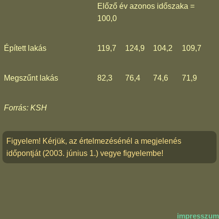
Előző év azonos időszaka =
100,0
Épített lakás
119,7
124,9
104,2
109,7
Megszűnt lakás
82,3
76,4
74,6
71,9
Forrás: KSH
Figyelem! Kérjük, az értelmezésénél a megjelenés
időpontját (2003. június 1.) vegye figyelembe!
impresszum