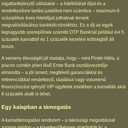
ingatlanfejlesztő vállalatok – a hitelbírálati díjat és a
rendelkezésre tartási jutalékot nem számítva – maximum 6
százalékos éves hiteldíjjal juthatnak terveik
megvalósításához bankkölcsönökhöz. Ez a díj az egyik
legnagyobb szereplőnek számító OTP Banknál például évi 5
százalék kamatból és 1 százalék kezelési költségből áll
össze.
A verseny élességét jól mutatja, hogy – mint Pintér Attila, a
piacon szintén jelen lévő Erste Bank osztályvezetője
elmondta – a jól ismert, megfelelő garanciákkal és
referenciákkal rendelkező, ráadásul nagy volumenű
finanszírozást igénylő VIP-ügyfelek esetében a kamatláb akár
6 százalék alatti is lehet.
Egy kalapban a támogatás
A kamattámogatási rendszert – a lakossági megoldással
azonos módon – a következőképpen alakították ki: a