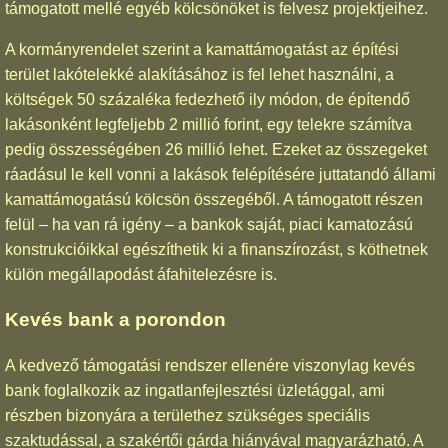
támogatott mellé egyéb kölcsönöket is felvesz projektjeihez.
A kormányrendelet szerint a kamattámogatást az építési
terület lakótelekké alakításához is fel lehet használni, a
költségek 50 százaléka fedezhető ily módon, de építendő
lakásonként legfeljebb 2 millió forint, egy telekre számítva
pedig összességében 26 millió lehet. Ezeket az összegeket
ráadásul le kell vonni a lakások felépítésére juttatandó állami
kamattámogatású kölcsön összegéből. A támogatott részen
felül – ha van rá igény – a bankok saját, piaci kamatozású
konstrukcióikkal egészíthetik ki a finanszírozást, s köthetnek
külön megállapodást áfahitelezésre is.
Kevés bank a porondon
A kedvező támogatási rendszer ellenére viszonylag kevés
bank foglalkozik az ingatlanfejlesztési üzletággal, ami
részben bizonyára a területhez szükséges speciális
szaktudással, a szakértői gárda hiányával magyarázható. A