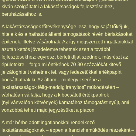
kíván szolgáltatni a lakástársaságok fejlesztéseihez,
beruházásaihoz is.
A lakástársaságok főtevékenysége lesz, hogy saját tőkéjük,
hiteleik és a hathatós állami támogatások révén bérlakásokat
építenek, illetve vásárolnak. Az így megszerzett ingatlanokkal
azután kettős jövedelemre tehetnek szert a további
fejlesztésekhez: egyrészt bérleti díjat szednek, másrészt az
épületekre – forgalmi értékének 70-80 százalékát kitevő –
jelzáloghitelt vehetnek fel, vagy fedezetükkel értékpapírt
bocsáthatnak ki. Az állam – mintegy cserébe a
lakástársaságok félig-meddig irányított" működéséért –
várhatóan vállalja, hogy a kibocsátott értékpapírok
(nyilvánvalóan kötvények) kamatához támogatást nyújt, ami
vonzóbbá teheti majd jegyzésüket a piacon.
A már bérbe adott ingatlanokkal rendelkező
lakástársaságoknak – éppen a francisheműködés részeként –