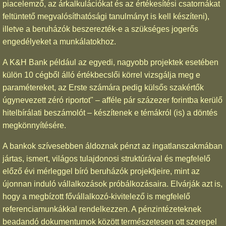
piacelemző, az árkalkulációkat és az értékesítési csatornákat
feltüntető megvalósíthatósági tanulmányt is kell készíteni),
illetve a beruházók beszerezték-e a szükséges jogerős
engedélyeket a munkálatokhoz.
A K&H Bank például az egyedi, nagyobb projektek esetében
külön 10 cégből álló értékbecslői körrel vizsgálja meg e
paramétereket, az Erste számára pedig külsős szakértők
úgynevezett zéró riportot" – afféle pár százezer forintba kerülő
hitelbírálati beszámolót – készítenek e témákról (is) a döntés
megkönnyítésére.
A bankok szívesebben áldoznak pénzt az ingatlanszakmában
jártas, ismert, világos tulajdonosi struktúrával és megfelelő
előző évi mérleggel bíró beruházók projektjeire, mint az
újonnan induló vállalkozások próbálkozásaira. Elvárják azt is,
hogy a megbízott fővállalkozó-kivitelező is megfelelő
referenciamunkákkal rendelkezzen. A pénzintézeteknek
beadandó dokumentumok között természetesen ott szerepel