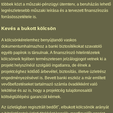
többek közt a műszaki-pénzügyi ütemterv, a beruházás lehető
legrészletesebb műszaki leírása és a tervezett finanszírozás
forrásösszetétele is.
Kevés a bukott kölcsön
A kölcsönkérelemhez benyújtandó vaskos
dokumentumhalmazhoz a banki biztosítékokat szavatoló
egyéb papírok is társulnak. A finanszírozó hitelintézetek
kölcsöneik fejében természetesen jelzálogjogot vetnek ki a
projekt helyszínéül szolgáló ingatlanra, de élnek a
projektcéghez kötődő árbevétel, biztosítás, illetve üzletrész
engedményezésével is. Bevett banki eszköz a már említett
vevőbefizetéseket tartalmazó számla óvadékként való
lekötése és az is, hogy a projektcég tulajdonosaitól
költségtúllépési garanciát kérnek.
Az üzletágban regisztrált bedőlt", elbukott kölcsönök arányát