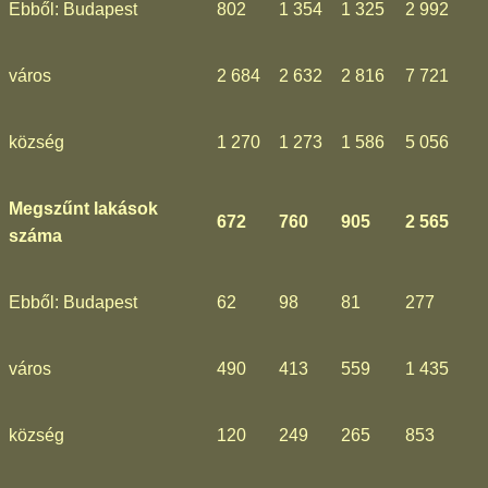
Ebből: Budapest
802
1 354
1 325
2 992
város
2 684
2 632
2 816
7 721
község
1 270
1 273
1 586
5 056
Megszűnt lakások
672
760
905
2 565
száma
Ebből: Budapest
62
98
81
277
város
490
413
559
1 435
község
120
249
265
853