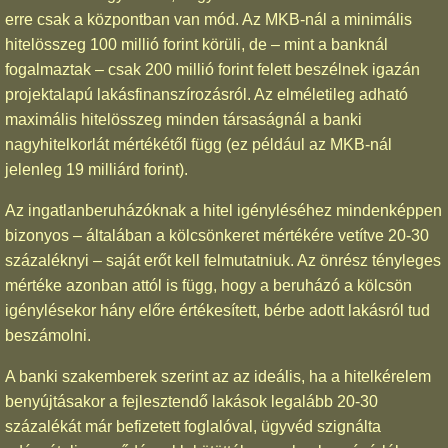
erre csak a központban van mód. Az MKB-nál a minimális
hitelösszeg 100 millió forint körüli, de – mint a banknál
fogalmaztak – csak 200 millió forint felett beszélnek igazán
projektalapú lakásfinanszírozásról. Az elméletileg adható
maximális hitelösszeg minden társaságnál a banki
nagyhitelkorlát mértékétől függ (ez például az MKB-nál
jelenleg 19 milliárd forint).
Az ingatlanberuházóknak a hitel igényléséhez mindenképpen
bizonyos – általában a kölcsönkeret mértékére vetítve 20-30
százaléknyi – saját erőt kell felmutatniuk. Az önrész tényleges
mértéke azonban attól is függ, hogy a beruházó a kölcsön
igénylésekor hány előre értékesített, bérbe adott lakásról tud
beszámolni.
A banki szakemberek szerint az az ideális, ha a hitelkérelem
benyújtásakor a fejlesztendő lakások legalább 20-30
százalékát már befizetett foglalóval, ügyvéd szignálta