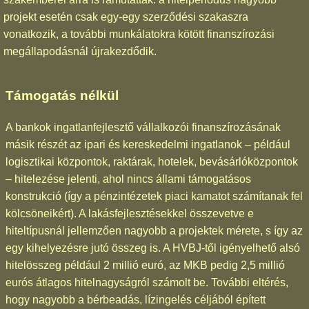
projekt esetén csak egy-egy szerződési szakaszra
vonatkozik, a további munkálatokra kötött finanszírozási
megállapodásnál újrakezdődik.
Támogatás nélkül
A bankok ingatlanfejlesztő vállalkozói finanszírozásának
másik részét az ipari és kereskedelmi ingatlanok – például
logisztikai központok, raktárak, hotelek, bevásárlóközpontok
– hitelezése jelenti, ahol nincs állami támogatásos
konstrukció (így a pénzintézetek piaci kamatot számítanak fel
kölcsöneikért). A lakásfejlesztésekkel összevetve e
hiteltípusnál jellemzően nagyobb a projektek mérete, s így az
egy kihelyezésre jutó összeg is. A HVBJ-től igényelhető alsó
hitelösszeg például 2 millió euró, az MKB pedig 2,5 millió
eurós átlagos hitelnagyságról számolt be. További eltérés,
hogy nagyobb a bérbeadás, lízingelés céljából épített