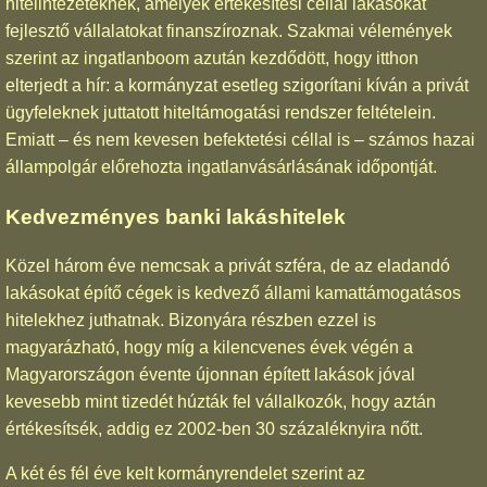
hitelintézeteknek, amelyek értékesítési céllal lakásokat
fejlesztő vállalatokat finanszíroznak. Szakmai vélemények
szerint az ingatlanboom azután kezdődött, hogy itthon
elterjedt a hír: a kormányzat esetleg szigorítani kíván a privát
ügyfeleknek juttatott hiteltámogatási rendszer feltételein.
Emiatt – és nem kevesen befektetési céllal is – számos hazai
állampolgár előrehozta ingatlanvásárlásának időpontját.
Kedvezményes banki lakáshitelek
Közel három éve nemcsak a privát szféra, de az eladandó
lakásokat építő cégek is kedvező állami kamattámogatásos
hitelekhez juthatnak. Bizonyára részben ezzel is
magyarázható, hogy míg a kilencvenes évek végén a
Magyarországon évente újonnan épített lakások jóval
kevesebb mint tizedét húzták fel vállalkozók, hogy aztán
értékesítsék, addig ez 2002-ben 30 százaléknyira nőtt.
A két és fél éve kelt kormányrendelet szerint az