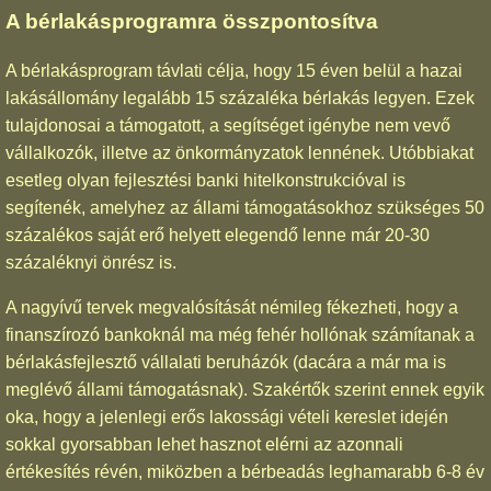
A bérlakásprogramra összpontosítva
A bérlakásprogram távlati célja, hogy 15 éven belül a hazai
lakásállomány legalább 15 százaléka bérlakás legyen. Ezek
tulajdonosai a támogatott, a segítséget igénybe nem vevő
vállalkozók, illetve az önkormányzatok lennének. Utóbbiakat
esetleg olyan fejlesztési banki hitelkonstrukcióval is
segítenék, amelyhez az állami támogatásokhoz szükséges 50
százalékos saját erő helyett elegendő lenne már 20-30
százaléknyi önrész is.
A nagyívű tervek megvalósítását némileg fékezheti, hogy a
finanszírozó bankoknál ma még fehér hollónak számítanak a
bérlakásfejlesztő vállalati beruházók (dacára a már ma is
meglévő állami támogatásnak). Szakértők szerint ennek egyik
oka, hogy a jelenlegi erős lakossági vételi kereslet idején
sokkal gyorsabban lehet hasznot elérni az azonnali
értékesítés révén, miközben a bérbeadás leghamarabb 6-8 év