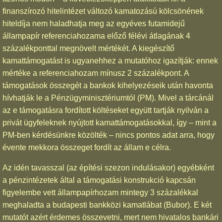
finanszírozó hitelintézet változó kamatozású kölcsönének
hiteldíja nem haladhatja meg az egyéves futamidejű
állampapír referenciahozama előző félévi átlagának 4
százalékponttal megnövelt mértékét. A kiegészítő
kamattámogatást is ugyanehhez a mutatóhoz igazítják: ennek
mértéke a referenciahozam mínusz 2 százalékpont. A
támogatások összegét a bankok kihelyezéseik után havonta
hívhatják le a Pénzügyminisztériumtól (PM). Mivel a tárcánál
az e támogatásra fordított költéseket együtt tartják nyilván a
privát ügyfeleknek nyújtott kamattámogatásokkal, így – mint a
PM-ben kérdésünkre közölték – nincs pontos adat arra, hogy
évente mekkora összeget fordít az állam e célra.
Az idén tavasszal (az építési szezon indulásakor) egyébként
a pénzintézetek által a támogatási konstrukció kapcsán
figyelembe vett állampapírhozam mintegy 3 százalékkal
meghaladta a budapesti bankközi kamatlábat (Bubor). E két
mutatót azért érdemes összevetni, mert nem hivatalos bankári