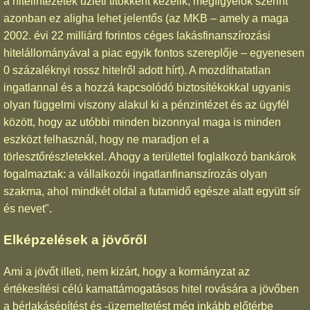
a hitelintézetek üzleti titokként kezelik, megfigyelők szerint
azonban ez aligha lehet jelentős (az MKB – amely a maga
2002. évi 22 milliárd forintos céges lakásfinanszírozási
hitelállományával a piac egyik fontos szereplője – egyenesen
0 százaléknyi rossz hitelről adott hírt). A mozdíthatatlan
ingatlannal és a hozzá kapcsolódó biztosítékokkal ugyanis
olyan függelmi viszony alakul ki a pénzintézet és az ügyfél
között, hogy az utóbbi minden bizonnyal maga is minden
eszközt felhasznál, hogy ne maradjon el a
törlesztőrészletekkel. Ahogy a területtel foglalkozó bankárok
fogalmaztak: a vállalkozói ingatlanfinanszírozás olyan
szakma, ahol mindkét oldal a futamidő egésze alatt együtt sír
és nevet".
Elképzelések a jövőről
Ami a jövőt illeti, nem kizárt, hogy a kormányzat az
értékesítési célú kamattámogatásos hitel rovására a jövőben
a bérlakásépítést és -üzemeltetést még inkább előtérbe