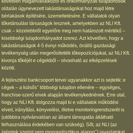
követően magánvállalkozói és önkormányzati tulajdonosok
oldalán úgynevezett lakástársaságokat hoz majd létre
bérlakások építésére, üzemeltetésére. E vállalatok olyan
tőketársulási társaságok lesznek, amelyekben az NLI Kft.
csak – közelebbről egyelőre meg nem határozott mértékű –
kisebbségi tulajdonhányadot szerez. Azt követően, hogy a
lakástársaságok 4-5 évnyi működés, önálló gazdasági
tevékenység után megerősítették tőkepozíciójukat, az NLI Kft.
kivonja tőkéjét e cégekből – olvasható az elképzelések
között.
A fejlesztési bankcsoport tervei ugyanakkor azt is sejtetik: e
cégek – a külsős" többségi tulajdon ellenére – egységes,
franchise-szerű elvek alapján tevékenykednének. Erre utal,
hogy az NLI Kft. dolgozza majd ki e vállalatok működési
elveit, irányítási, könyvelési, illetve monitoringrendszerét is
(utóbbira nyilvánvalóan az állami támogatás átlátható
felhasználása érdekében van szükség). Sőt, az NLI (az
ígéretek szerint nem monopolisztikus alapon") javaslatokat