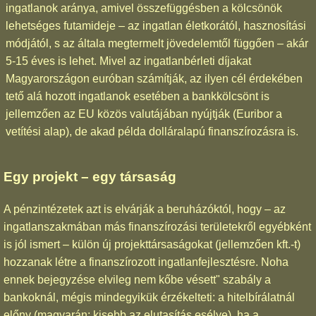
ingatlanok aránya, amivel összefüggésben a kölcsönök
lehetséges futamideje – az ingatlan életkorától, hasznosítási
módjától, s az általa megtermelt jövedelemtől függően – akár
5-15 éves is lehet. Mivel az ingatlanbérleti díjakat
Magyarországon euróban számítják, az ilyen cél érdekében
tető alá hozott ingatlanok esetében a bankkölcsönt is
jellemzően az EU közös valutájában nyújtják (Euribor a
vetítési alap), de akad példa dolláralapú finanszírozásra is.
Egy projekt – egy társaság
A pénzintézetek azt is elvárják a beruházóktól, hogy – az
ingatlanszakmában más finanszírozási területekről egyébként
is jól ismert – külön új projekttársaságokat (jellemzően kft.-t)
hozzanak létre a finanszírozott ingatlanfejlesztésre. Noha
ennek bejegyzése elvileg nem kőbe vésett" szabály a
bankoknál, mégis mindegyikük érzékelteti: a hitelbírálatnál
előny (magyarán: kisebb az elutasítás esélye), ha a