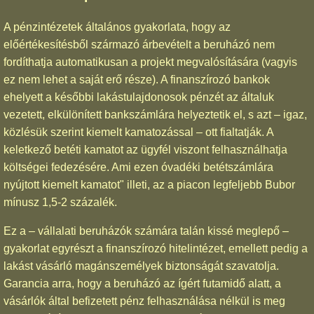
A pénzintézetek általános gyakorlata, hogy az
előértékesítésből származó árbevételt a beruházó nem
fordíthatja automatikusan a projekt megvalósítására (vagyis
ez nem lehet a saját erő része). A finanszírozó bankok
ehelyett a későbbi lakástulajdonosok pénzét az általuk
vezetett, elkülönített bankszámlára helyeztetik el, s azt – igaz,
közlésük szerint kiemelt kamatozással – ott fialtatják. A
keletkező betéti kamatot az ügyfél viszont felhasználhatja
költségei fedezésére. Ami ezen óvadéki betétszámlára
nyújtott kiemelt kamatot" illeti, az a piacon legfeljebb Bubor
mínusz 1,5-2 százalék.
Ez a – vállalati beruházók számára talán kissé meglepő –
gyakorlat egyrészt a finanszírozó hitelintézet, emellett pedig a
lakást vásárló magánszemélyek biztonságát szavatolja.
Garancia arra, hogy a beruházó az ígért futamidő alatt, a
vásárlók által befizetett pénz felhasználása nélkül is meg