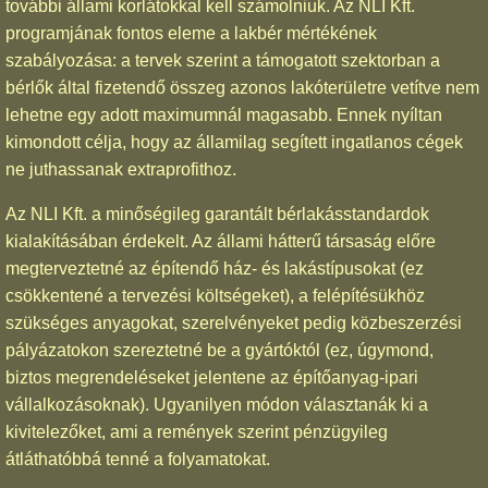
további állami korlátokkal kell számolniuk. Az NLI Kft.
programjának fontos eleme a lakbér mértékének
szabályozása: a tervek szerint a támogatott szektorban a
bérlők által fizetendő összeg azonos lakóterületre vetítve nem
lehetne egy adott maximumnál magasabb. Ennek nyíltan
kimondott célja, hogy az államilag segített ingatlanos cégek
ne juthassanak extraprofithoz.
Az NLI Kft. a minőségileg garantált bérlakásstandardok
kialakításában érdekelt. Az állami hátterű társaság előre
megterveztetné az építendő ház- és lakástípusokat (ez
csökkentené a tervezési költségeket), a felépítésükhöz
szükséges anyagokat, szerelvényeket pedig közbeszerzési
pályázatokon szereztetné be a gyártóktól (ez, úgymond,
biztos megrendeléseket jelentene az építőanyag-ipari
vállalkozásoknak). Ugyanilyen módon választanák ki a
kivitelezőket, ami a remények szerint pénzügyileg
átláthatóbbá tenné a folyamatokat.