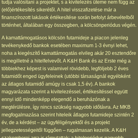
tudja valósítani a projektet, s a kivitelezés üteme nem függ az
(elő)értékesítés sikerétől. A hitel visszafizetése már a
finanszírozott lakások értékesítése során befolyt árbevételből
történhet, általában egy összegben, a kölcsönperiódus végén.
A kamattámogatásos kölcsön futamideje a piacon jelenleg
tevékenykedő bankok esetében maximum 1-3 évnyi lehet,
noha a kiegészítő kamattámogatás elvileg akár 20 esztendőre
is megilletné a hitelfelvevőt. A K&H Bank és az Erste még a
többiekhez képest is valamivel rövidebb, legföljebb 2 éves
futamidőt enged ügyfeleinek (utóbbi társaságnál egyébként
az átlagos futamidő amúgy is csak 1,5 év). A bankok
magyarázata szerint a kivitelezéssel, értékesítéssel együtt
ennyi idő mindenképp elegendő a beruházónak a
megtérülésre, így nincs szükség nagyobb időtávra. Az MKB
megfogalmazása szerint hiteleik átlagos futamideje szintén 2
év, de a kérdést – az ügyféligényektől és a projekt
jellegzetességeitől függően – rugalmasan kezelik. A K&H
szakemberei arra is rámutattak: a hitelperiódus nagyobb