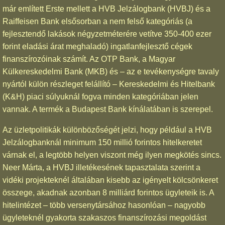
már említett Erste mellett a HVB Jelzálogbank (HVBJ) és a
Raiffeisen Bank elsősorban a nem felső kategóriás (a
fejlesztendő lakások négyzetméterére vetítve 350-400 ezer
forint eladási árat meghaladó) ingatlanfejlesztő cégek
finanszírozóinak számít. Az OTP Bank, a Magyar
Külkereskedelmi Bank (MKB) és – az e tevékenységre tavaly
nyártól külön részleget felállító – Kereskedelmi és Hitelbank
(K&H) piaci súlyuknál fogva minden kategóriában jelen
vannak. A termék a Budapest Bank kínálatában is szerepel.
Az üzletpolitikák különbözőségét jelzi, hogy például a HVB
Jelzálogbanknál minimum 150 millió forintos hitelkeretet
várnak el, a legtöbb helyen viszont még ilyen megkötés sincs.
Neer Márta, a HVBJ illetékesének tapasztalata szerint a
vidéki projekteknél általában kisebb az igényelt kölcsönkeret
összege, akadnak azonban 8 milliárd forintos ügyleteik is. A
hitelintézet – több versenytársához hasonlóan – nagyobb
ügyleteknél gyakorta szakaszos finanszírozási megoldást