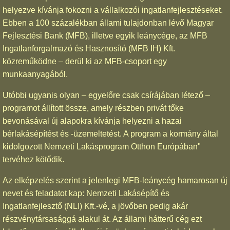
helyezve kívánja fokozni a vállalkozói ingatlanfejlesztéseket.
Ebben a 100 százalékban állami tulajdonban lévő Magyar
Fejlesztési Bank (MFB), illetve egyik leánycége, az MFB
Ingatlanforgalmazó és Hasznosító (MFB IH) Kft.
közreműködne – derül ki az MFB-csoport egy
munkaanyagából.
Utóbbi ugyanis olyan – egyelőre csak csírájában létező –
programot állított össze, amely részben privát tőke
bevonásával új alapokra kívánja helyezni a hazai
bérlakásépítést és -üzemeltetést. A program a kormány által
kidolgozott Nemzeti Lakásprogram Otthon Európában"
tervéhez kötődik.
Az elképzelés szerint a jelenlegi MFB-leánycég hamarosan új
nevet és feladatot kap: Nemzeti Lakásépítő és
Ingatlanfejlesztő (NLI) Kft.-vé, a jövőben pedig akár
részvénytársasággá alakul át. Az állami hátterű cég ezt