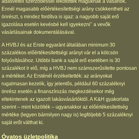
adásvételi szerződéssel lekötötték maguknak a vásárlók.
Ennél magasabb előértékesítettségi arány csökkentheti az
önrészt, s mindez fordítva is igaz: a nagyobb saját erő
igazolása esetén kevésbé kell igyekezni" a vevők
vásárlásainak dokumentálásával.
A HVBJ és az Erste egyaránt általában minimum 30
százalékos előértékesítettségi arányt vár el a kölcsön
folyósításához. Utóbbi bank a saját erő esetében is 30
százalékot ír elő, míg a HVBJ nem számszerűsítette pontosan
a mértéket. Az Ersténél érzékeltették: az arányokat
rugalmasan kezelik, így jelentős, például 60 százaléknyi
önrész esetén a finanszírozás megkezdésekor még
eltekintenek az igazolt lakásvásárlóktól. A K&H gyakorlata
szerint – mint közölték – ugyanakkor az előértékesítettség
mértéke (legyen bármilyen nagy is) legföljebb 5 százaléknyi
saját erőt válthat ki.
Óvatos üzletpolitika