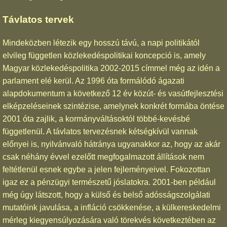
Távlatos tervek
Mindeközben létezik egy hosszú távú, a napi politikától
elvileg független közlekedéspolitikai koncepció is, amely
Magyar közlekedéspolitika 2002-2015 címmel még az idén a
parlament elé kerül. Az 1996 óta formálódó ágazati
alapdokumentum a következő 12 év közút- és vasútfejlesztési
elképzeléseinek szintézise, amelynek konkrét formába öntése
2001 óta zajlik, a kormányváltásoktól többé-kevésbé
függetlenül. A távlatos tervezésnek kétségkívül vannak
előnyei is, nyilvánvaló hátránya ugyanakkor az, hogy az akár
csak néhány évvel ezelőtt megfogalmazott állítások nem
feltétlenül esnek egybe a jelen fejleményeivel. Fokozottan
igaz ez a pénzügyi természetű jóslatokra. 2001-ben például
még úgy látszott, hogy a külső és belső adósságszolgálati
mutatóink javulása, a infláció csökkenése, a külkereskedelmi
mérleg kiegyensúlyozására való törekvés következtében az