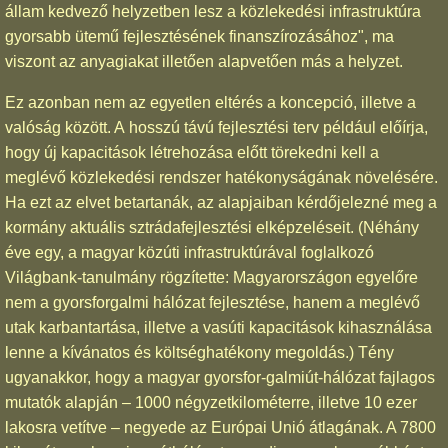
állam kedvező helyzetben lesz a közlekedési infrastruktúra
gyorsabb ütemű fejlesztésének finanszírozásához", ma
viszont az anyagiakat illetően alapvetően más a helyzet.
Ez azonban nem az egyetlen eltérés a koncepció, illetve a
valóság között. A hosszú távú fejlesztési terv például előírja,
hogy új kapacitások létrehozása előtt törekedni kell a
meglévő közlekedési rendszer hatékonyságának növelésére.
Ha ezt az elvet betartanák, az alapjaiban kérdőjelezné meg a
kormány aktuális sztrádafejlesztési elképzeléseit. (Néhány
éve egy, a magyar közúti infrastruktúrával foglalkozó
Világbank-tanulmány rögzítette: Magyarországon egyelőre
nem a gyorsforgalmi hálózat fejlesztése, hanem a meglévő
utak karbantartása, illetve a vasúti kapacitások kihasználása
lenne a kívánatos és költséghatékony megoldás.) Tény
ugyanakkor, hogy a magyar gyorsfor-galmiút-hálózat fajlagos
mutatók alapján – 1000 négyzetkilométerre, illetve 10 ezer
lakosra vetítve – negyede az Európai Unió átlagának. A 7800