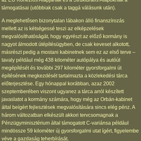
támogatásai (utóbbiak csak a taggá válásunk után).
A meglehetősen bizonytalan lábakon álló finanszírozás
mellett az is kétségessé teszi az elképzelések
megvalósíthatóságát, hogy egyrészt az előző kormány is
nagyot álmodott útépítésügyben, de csak keveset alkotott,
másrészt pedig a mostani kabinetnek sem ez az első terve –
tavaly például még 438 kilométer autópálya és autóút
megépítését és további 297 kilométer gyorsforgalmi út
építésének megkezdését tartalmazta a közlekedési tárca
előterjesztése. Egy hónappal korábban, azaz 2002
szeptemberében viszont ugyanez a tárca arról készített
javaslatot a kormány számára, hogy még az Orbán-kabinet
által beígért fejlesztések megvalósítására sincs elég pénz. A
három változatban elkészült akkori tervcsomagnak a
Pénzügyminisztérium által támogatott C-variánsa például
mindössze 59 kilométer új gyorsforgalmi utat ígért, figyelembe
véve a gazdaság teherbírását.