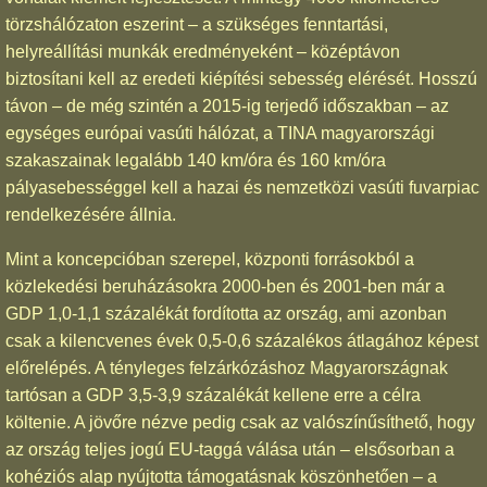
törzshálózaton eszerint – a szükséges fenntartási,
helyreállítási munkák eredményeként – középtávon
biztosítani kell az eredeti kiépítési sebesség elérését. Hosszú
távon – de még szintén a 2015-ig terjedő időszakban – az
egységes európai vasúti hálózat, a TINA magyarországi
szakaszainak legalább 140 km/óra és 160 km/óra
pályasebességgel kell a hazai és nemzetközi vasúti fuvarpiac
rendelkezésére állnia.
Mint a koncepcióban szerepel, központi forrásokból a
közlekedési beruházásokra 2000-ben és 2001-ben már a
GDP 1,0-1,1 százalékát fordította az ország, ami azonban
csak a kilencvenes évek 0,5-0,6 százalékos átlagához képest
előrelépés. A tényleges felzárkózáshoz Magyarországnak
tartósan a GDP 3,5-3,9 százalékát kellene erre a célra
költenie. A jövőre nézve pedig csak az valószínűsíthető, hogy
az ország teljes jogú EU-taggá válása után – elsősorban a
kohéziós alap nyújtotta támogatásnak köszönhetően – a