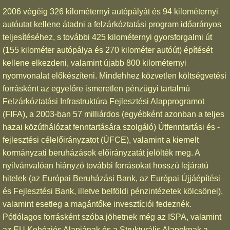
2006 végéig 326 kilométernyi autópályát és 94 kilométernyi
autóutat kellene átadni a felzárkóztatási program időarányos
teljesítéséhez, s további 425 kilométernyi gyorsforgalmi út
(155 kilométer autópálya és 270 kilométer autóút) építését
kellene elkezdeni, valamint újabb 800 kilométernyi
nyomvonalat előkészíteni. Mindehhez közvetlen költségvetési
forrásként az egyelőre ismeretlen pénzügyi tartalmú
Felzárkóztatási Infrastruktúra Fejlesztési Alapprogramot
(FIFA), a 2003-ban 57 milliárdos (egyébként azonban a teljes
hazai közúthálózat fenntartására szolgáló) Útfenntartási és -
fejlesztési célelőirányzatot (ÚFCE), valamint a kiemelt
kormányzati beruházások előirányzatát jelölték meg. A
nyilvánvalóan hiányzó további forrásokat hosszú lejáratú
hitelek (az Európai Beruházási Bank, az Európai Újjáépítési
és Fejlesztési Bank, illetve belföldi pénzintézetek kölcsönei),
valamint esetleg a magántőke invesztíciói fedeznék.
Pótlólagos forrásként szóba jöhetnek még az ISPA, valamint
az EU Kohéziós Alapjának és a Strukturális Alapoknak a