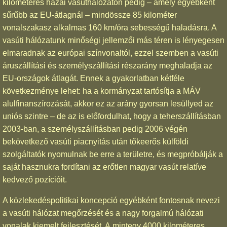
kilométeres hazai vasúthálózaton pedig – amely egyébként
sűrűbb az EU-átlagnál – mindössze 85 kilométer
vonalszakasz alkalmas 160 km/óra sebességű haladásra. A
vasúti hálózatunk minőségi jellemzői más téren is lényegesen
elmaradnak az európai színvonaltól, ezzel szemben a vasúti
áruszállítási és személyszállítási részarány meghaladja az
EU-országok átlagát. Ennek a gyakorlatban kétféle
következménye lehet: ha a kormányzat tartósítja a MÁV
alulfinanszírozását, akkor ez az arány gyorsan lesüllyed az
uniós szintre – de az is előfordulhat, hogy a teherszállításban
2003-ban, a személyszállításban pedig 2006 végén
bekövetkező vasúti piacnyitás után tőkeerős külföldi
szolgáltatók nyomulnak be erre a területre, és megpróbálják a
saját hasznukra fordítani az erőtlen magyar vasút relatíve
kedvező pozícióit.
A közlekedéspolitikai koncepció egyébként fontosnak nevezi
a vasúti hálózat megőrzését és a nagy forgalmú hálózati
vonalak kiemelt fejlesztését. A mintegy 4000 kilométeres