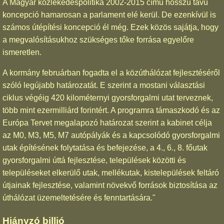
A Magyar közlekedéspolitika 2002-2015 című hosszú távú
koncepció hamarosan a parlament elé kerül. De ezenkívül is
számos útépítési koncepció él még. Ezek közös sajátja, hogy
a megvalósításukhoz szükséges tőke forrása egyelőre
ismeretlen.
A kormány februárban fogadta el a közúthálózat fejlesztéséről
szóló legújabb határozatát. E szerint a mostani választási
ciklus végéig 420 kilométernyi gyorsforgalmi utat terveznek,
több mint ezermilliárd forintért. A programra támaszkodó és az
Európa Tervet megalapozó határozat szerint a kabinet célja
az M0, M3, M5, M7 autópályák és a kapcsolódó gyorsforgalmi
utak építésének folytatása és befejezése, a 4., 6., 8. főutak
gyorsforgalmi úttá fejlesztése, települések közötti és
településeket elkerülő utak, mellékutak, kistelepülések feltáró
útjainak fejlesztése, valamint növekvő források biztosítása az
úthálózat üzemeltetésére és fenntartására."
Hiányzó billió