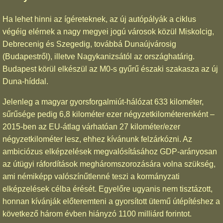
Ha lehet hinni az ígéreteknek, az új autópályák a ciklus
végéig elérnek a nagy megyei jogú városok közül Miskolcig,
Debrecenig és Szegedig, továbbá Dunaújvárosig
(Budapestről), illetve Nagykanizsától az országhatárig.
Budapest körül elkészül az M0-s gyűrű északi szakasza az új
Duna-híddal.
Jelenleg a magyar gyorsforgalmiút-hálózat 633 kilométer,
sűrűsége pedig 6,8 kilométer ezer négyzetkilométerenként –
2015-ben az EU-átlag várhatóan 27 kilométer/ezer
négyzetkilométer lesz, ehhez kívánunk felzárkózni. Az
ambiciózus elképzelések megvalósításához GDP-arányosan
az útügyi ráfordítások megháromszorozására volna szükség,
ami némiképp valószínűtlenné teszi a kormányzati
elképzelések célba érését. Egyelőre ugyanis nem tisztázott,
honnan kívánják előteremteni a gyorsított ütemű útépítéshez a
következő három évben hiányzó 1100 milliárd forintot.