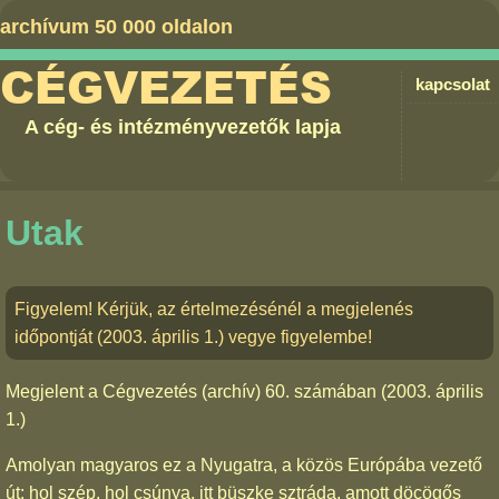
archívum 50 000 oldalon
CÉGVEZETÉS
kapcsolat
A cég- és intézményvezetők lapja
Utak
Figyelem! Kérjük, az értelmezésénél a megjelenés
időpontját (2003. április 1.) vegye figyelembe!
Megjelent a
Cégvezetés (archív) 60. számában
(2003. április
1.)
Amolyan magyaros ez a Nyugatra, a közös Európába vezető
út: hol szép, hol csúnya, itt büszke sztráda, amott döcögős