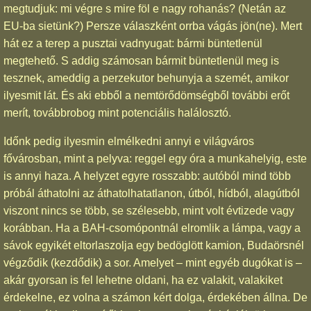
megtudjuk: mi végre s mire föl e nagy rohanás? (Netán az
EU-ba sietünk?) Persze válaszként orrba vágás jön(ne). Mert
hát ez a terep a pusztai vadnyugat: bármi büntetlenül
megtehető. S addig számosan bármit büntetlenül meg is
tesznek, ameddig a perzekutor behunyja a szemét, amikor
ilyesmit lát. És aki ebből a nemtörődömségből további erőt
merít, továbbrobog mint potenciális halálosztó.
Időnk pedig ilyesmin elmélkedni annyi e világváros
fővárosban, mint a pelyva: reggel egy óra a munkahelyig, este
is annyi haza. A helyzet egyre rosszabb: autóból mind több
próbál áthatolni az áthatolhatatlanon, útból, hídból, alagútból
viszont nincs se több, se szélesebb, mint volt évtizede vagy
korábban. Ha a BAH-csomópontnál elromlik a lámpa, vagy a
sávok egyikét eltorlaszolja egy bedöglött kamion, Budaörsnél
végződik (kezdődik) a sor. Amelyet – mint egyéb dugókat is –
akár gyorsan is fel lehetne oldani, ha ez valakit, valakiket
érdekelne, ez volna a számon kért dolga, érdekében állna. De