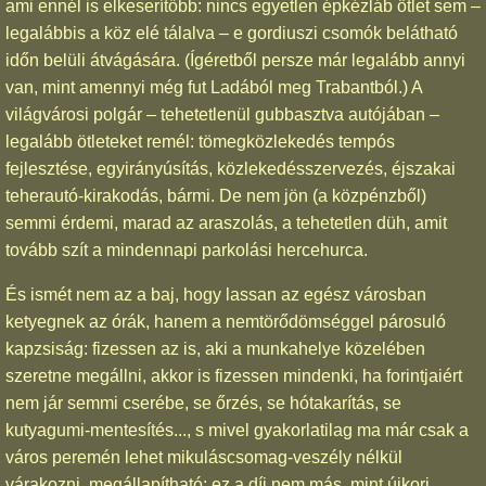
ami ennél is elkeserítőbb: nincs egyetlen épkézláb ötlet sem –
legalábbis a köz elé tálalva – e gordiuszi csomók belátható
időn belüli átvágására. (Ígéretből persze már legalább annyi
van, mint amennyi még fut Ladából meg Trabantból.) A
világvárosi polgár – tehetetlenül gubbasztva autójában –
legalább ötleteket remél: tömegközlekedés tempós
fejlesztése, egyirányúsítás, közlekedésszervezés, éjszakai
teherautó-kirakodás, bármi. De nem jön (a közpénzből)
semmi érdemi, marad az araszolás, a tehetetlen düh, amit
tovább szít a mindennapi parkolási hercehurca.
És ismét nem az a baj, hogy lassan az egész városban
ketyegnek az órák, hanem a nemtörődömséggel párosuló
kapzsiság: fizessen az is, aki a munkahelye közelében
szeretne megállni, akkor is fizessen mindenki, ha forintjaiért
nem jár semmi cserébe, se őrzés, se hótakarítás, se
kutyagumi-mentesítés..., s mivel gyakorlatilag ma már csak a
város peremén lehet mikuláscsomag-veszély nélkül
várakozni, megállapítható: ez a díj nem más, mint újkori