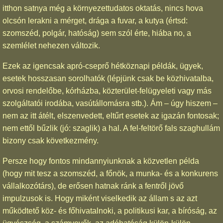
itthon satnya még a környezettudatos oktatás, nincs hova
olcsón lerakni a mérget, drága a fuvar, a kutya (értsd:
szomszéd, polgár, hatóság) sem szól érte, hiába no, a
szemlélet nehezen változik.
Ezek az igencsak apró-cseprő hétköznapi példák, ügyek,
esetek hosszasan sorolhatók (lépjünk csak be közhivatalba,
orvosi rendelőbe, kórházba, közterület-felügyeleti vagy más
szolgáltatói irodába, vasútállomásra stb.). Ám – úgy hiszem –
nem az itt átélt, elszenvedett, eltűrt esetek az igazán fontosak;
nem ettől bűzlik (jó: szaglik) a hal. A fel-feltörő fals szaghullám
bizony csak következmény.
Persze hogy fontos mindannyiunknak a közvetlen példa
(hogy mit tesz a szomszéd, a főnök, a munka- és a konkurens
vállalkozótárs), de erősen hatnak ránk a fentről jövő
impulzusok is. Hogy miként viselkedik az állam s az azt
működtető köz- és főhivatalnoki, a politikusi kar, a bíróság, az