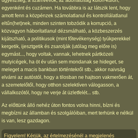
ügyészség, a számvevők, az adóhatóság külön-külön,
egyenként és cuzámen. Ha továbbra is az látszik lent, hogy
amott fenn a közpénzek számolatlanul és kontrollálatlanul
eltűn(het)nek, minden szinten tobzódik a korrupció, a
közvagyon háborítatlanul dézsmálható, a közbeszerzés
kijátszható, a politikusok (mint főtevékenység) tyúkperekkel
kergetik, ijesztgetik és zsarolják (utólag meg előre is)
egymást..., hogy voltak, vannak, lehetnek pártközeli
mutyicégek, ha öt év után sem mondanak se hideget, se
meleget a macis bankban történtekről stb., akkor naivság
elvárni az autóstól, hogy a tilosban ne hajtson vakmerően át,
a szemetelőtől, hogy otthon szelektíven válogasson, a
vállalkozótól, hogy ne verje át üzletfelét... stb.
Az előttünk álló nehéz úton fontos volna hinni, bízni és
megbízni az államban és szolgálóiban, mert terhünk e nélkül
is van, lesz gazdagon.
Figyelem! Kérjük, az értelmezésénél a megjelenés