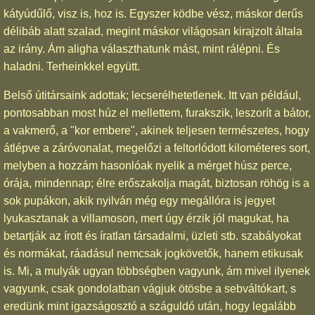
kátyúdűlő, visz is, hoz is. Egyszer ködbe vész, máskor derűs
délibáb alatt szalad, megint máskor világosan kirajzolt általa
az irány. Ám aligha választhatunk mást, mint rálépni. És
haladni. Terheinkkel együtt.
Belső útitársaink adottak; lecserélhetetlenek. Itt van például,
pontosabban most húz el mellettem, furakszik, leszorít a bátor,
a vakmerő, a "kor embere", akinek teljesen természetes, hogy
átlépve a záróvonalat, megelőzi a feltorlódott kilométeres sort,
melyben a hozzám hasonlóak nyelik a mérget húsz perce,
órája, mindennap; élre erőszakolja magát, biztosan röhög is a
sok pupákon, akik nyilván még egy megállóra is jegyet
lyukasztanak a villamoson, mert úgy érzik jól magukat, ha
betartják az írott és íratlan társadalmi, üzleti stb. szabályokat
és normákat, ráadásul nemcsak jogkövetők, hanem etikusak
is. Mi, a mulyák ugyan többségben vagyunk, ám mivel ilyenek
vagyunk, csak gondolatban vágjuk ötösbe a sebváltókart, s
eredünk mint igazságosztó a száguldó után, hogy legalább