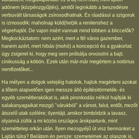
adónem (közpénzgyűjtés), amitől leginkább a beszedésre
verbuvált társaságok zsírosodhatnak. És ráadásul a szigoruk
is izmosodik: maholnap küld(het)ik a renitenshez a
végrehajtót. De vajon miért vannak mind többen a bliccelők?
Megkockáztatom: nem azért, mert a fél város gazember,
hanem azért, mert hibás (mohó) a koncepció és a gyakorlat;
úgy zsigerel ki, hogy meg sem próbálja orvosolni a bajt;
cinikusság a köbön. Ezek után már-már megértem a notórius
nemfizetőket...
Ha mélyen a dolgok velejéig hatolok, hajlok megérteni azokat
a tőlem alapvetően igen messze álló építésitörmelék- és
egyéb szemétlerakókat is, akik pironkodás nélkül hajítják ki
salakanyagaikat mozgó "várukból" a várost, falut, erdőt, mezőt
átszelő utak szélére; ilyentájt, amikor bimbódzik a tavasz,
olyanná züllik a mi közös országos árokpartunk, mint
szeméttelep orkán után. Ilyen mezsgyéjű út visz bennünket a
Lajtán túlra? Belátom én persze: szemetelnek az olaszok is,