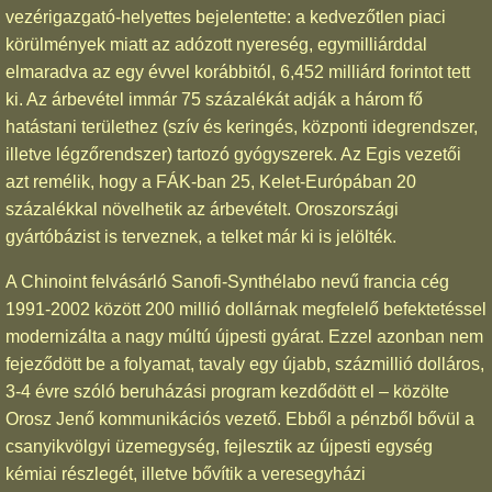
vezérigazgató-helyettes bejelentette: a kedvezőtlen piaci
körülmények miatt az adózott nyereség, egymilliárddal
elmaradva az egy évvel korábbitól, 6,452 milliárd forintot tett
ki. Az árbevétel immár 75 százalékát adják a három fő
hatástani területhez (szív és keringés, központi idegrendszer,
illetve légzőrendszer) tartozó gyógyszerek. Az Egis vezetői
azt remélik, hogy a FÁK-ban 25, Kelet-Európában 20
százalékkal növelhetik az árbevételt. Oroszországi
gyártóbázist is terveznek, a telket már ki is jelölték.
A Chinoint felvásárló Sanofi-Synthélabo nevű francia cég
1991-2002 között 200 millió dollárnak megfelelő befektetéssel
modernizálta a nagy múltú újpesti gyárat. Ezzel azonban nem
fejeződött be a folyamat, tavaly egy újabb, százmillió dolláros,
3-4 évre szóló beruházási program kezdődött el – közölte
Orosz Jenő kommunikációs vezető. Ebből a pénzből bővül a
csanyikvölgyi üzemegység, fejlesztik az újpesti egység
kémiai részlegét, illetve bővítik a veresegyházi