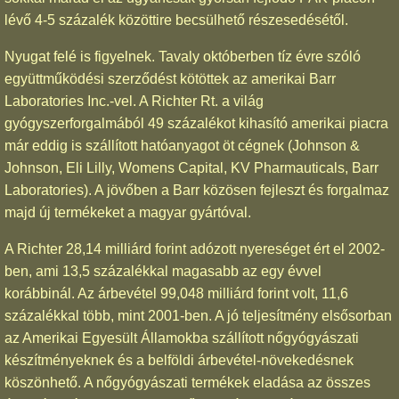
lévő 4-5 százalék közöttire becsülhető részesedésétől.
Nyugat felé is figyelnek. Tavaly októberben tíz évre szóló
együttműködési szerződést kötöttek az amerikai Barr
Laboratories Inc.-vel. A Richter Rt. a világ
gyógyszerforgalmából 49 százalékot kihasító amerikai piacra
már eddig is szállított hatóanyagot öt cégnek (Johnson &
Johnson, Eli Lilly, Womens Capital, KV Pharmauticals, Barr
Laboratories). A jövőben a Barr közösen fejleszt és forgalmaz
majd új termékeket a magyar gyártóval.
A Richter 28,14 milliárd forint adózott nyereséget ért el 2002-
ben, ami 13,5 százalékkal magasabb az egy évvel
korábbinál. Az árbevétel 99,048 milliárd forint volt, 11,6
százalékkal több, mint 2001-ben. A jó teljesítmény elsősorban
az Amerikai Egyesült Államokba szállított nőgyógyászati
készítményeknek és a belföldi árbevétel-növekedésnek
köszönhető. A nőgyógyászati termékek eladása az összes