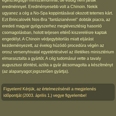
egészségügyi minisztériumnál, de eddig nem jártak
eredménnyel. Eredményesebb volt a Chinoin. Nekik
ugyanez a cég a No-Spa koppintásával okozott tetemes kárt.
Ezt Brincalovék Nos-Bra "fantázianévvel" dobták piacra, az
eredeti magyar gyógyszerhez megtévesztésig hasonló
csomagolásban, holott teljesen eltérő kiszerelésre kaptak
engedélyt. A Chinoin védjegybitorlás miatt eljárást
kezdeményezett, az évekig húzódó procedúra végén az
orosz versenyhivatal egyetértésével az illetékes minisztérium
elmarasztalta a gyártót. A cég tudomásul vette a tavaly
augusztusi döntést, azóta a gyár átcsomagolta a készítményt
(az alapanyagot jogszerűen gyártja).
Figyelem! Kérjük, az értelmezésénél a megjelenés
időpontját (2003. április 1.) vegye figyelembe!