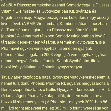
cégtől. A Plusssz termékeket ezentúl Somody cége, a Plusssz
Vitamin Élelmiszer- és Gyógyszeripari Kft. gyártatja és
forgalmazza majd Magyarországon és külföldön, négy ország
kivételével. (A BMS Vietnamban, Kambodzsában, Laoszban
és Tunéziában megtartotta a Plusssz márkához fűződő
jogokat.) A kétharmad részben Somody tulajdonában lévő új
társaság gépeket nem vásárolt, a terméket így továbbra is a
Pharmavit egykori veresegyházi üzemében gyártják
bérmunkában, legalább 2003 végéig. A veresegyházi gyárat
nemrég megvásárolta a francia Sanofi-Synthélabo, illetve
hazai leányvállalata, a Chinoin gyógyszergyár.
Tavaly átrendeződött a hazai gyógyszer-nagykereskedelem: a
német tulajdonú Phoenix Pharma Rt. ugyanis megvásárolta a
Béres-csoporthoz tartozó Bellis Gyógyszer-kereskedelmi Rt.-t.
(A társaságot néhány éve alapították, de nem váltotta be a
hozzá fűzött reményeket.) A Phoenix – melynek 2001-ben 86
milliárd forint árbevétel mellett 363 millió forint nyeresége volt