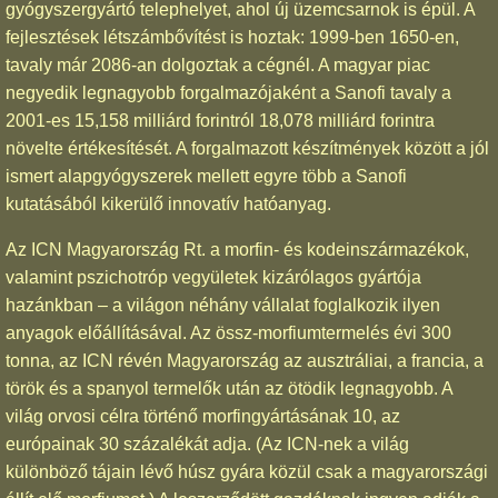
gyógyszergyártó telephelyet, ahol új üzemcsarnok is épül. A
fejlesztések létszámbővítést is hoztak: 1999-ben 1650-en,
tavaly már 2086-an dolgoztak a cégnél. A magyar piac
negyedik legnagyobb forgalmazójaként a Sanofi tavaly a
2001-es 15,158 milliárd forintról 18,078 milliárd forintra
növelte értékesítését. A forgalmazott készítmények között a jól
ismert alapgyógyszerek mellett egyre több a Sanofi
kutatásából kikerülő innovatív hatóanyag.
Az ICN Magyarország Rt. a morfin- és kodeinszármazékok,
valamint pszichotróp vegyületek kizárólagos gyártója
hazánkban – a világon néhány vállalat foglalkozik ilyen
anyagok előállításával. Az össz-morfiumtermelés évi 300
tonna, az ICN révén Magyarország az ausztráliai, a francia, a
török és a spanyol termelők után az ötödik legnagyobb. A
világ orvosi célra történő morfingyártásának 10, az
európainak 30 százalékát adja. (Az ICN-nek a világ
különböző tájain lévő húsz gyára közül csak a magyarországi