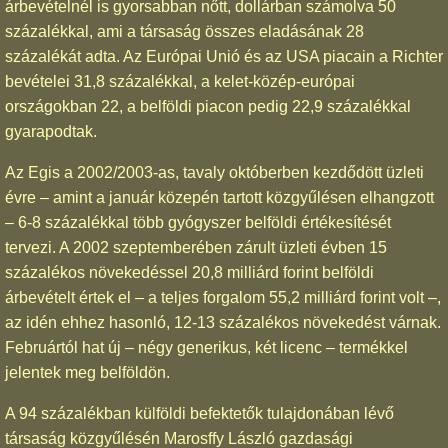
árbevételnél is gyorsabban nőtt, dollárban számolva 50
százalékkal, ami a társaság összes eladásának 28
százalékát adta. Az Európai Unió és az USA piacain a Richter
bevételei 31,8 százalékkal, a kelet-közép-európai
országokban 22, a belföldi piacon pedig 22,9 százalékkal
gyarapodtak.
Az Egis a 2002/2003-as, tavaly októberben kezdődött üzleti
évre – amint a január közepén tartott közgyűlésen elhangzott
– 6-8 százalékkal több gyógyszer belföldi értékesítését
tervezi. A 2002 szeptemberében zárult üzleti évben 15
százalékos növekedéssel 20,8 milliárd forint belföldi
árbevételt értek el – a teljes forgalom 55,2 milliárd forint volt –,
az idén ehhez hasonló, 12-13 százalékos növekedést várnak.
Februártól hat új – négy generikus, két licenc – termékkel
jelentek meg belföldön.
A 94 százalékban külföldi befektetők tulajdonában lévő
társaság közgyűlésén Marosffy László gazdasági