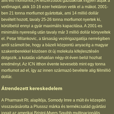
állít elő morfiumot.) A leszerződött gazdáknak ingyen adják a
vetőmagot, akik 10-16 ezer hektáron vetik el a mákot. 2001-
ben 21 tonna morfiumot gyártottak, ami 14 millió dollár
bevételt hozott, tavaly 25-26 tonna morfiumot nyertek ki,
körülbelül ennyi a gyár maximális kapacitása. A 2001-es
minimális nyereség után tavaly már 3 millió dollár könyveltek
el. Petar Milankovic, a társaság vezérigazgatója nemrégiben
arról számolt be, hogy a bázeli központú anyacég a magyar
szakemberekkel közösen öt új molekula kifejlesztésén
dolgozik, a kutatás várhatóan négy-öt éven belül hozhat
eredményt. Az ICN itthon évente kevesebb mint egy tonna
morfiumot ad el, így az innen származó bevétele alig félmillió
dollár.
Átrendezett kereskedelem
A Pharmavit Rt. alapítója, Somody Imre a múlt év közepén
visszavásárolta a Plusssz márka és termékcsalád gyártási
jogait az amerikai Bristol-Myers Squibb multinacionális