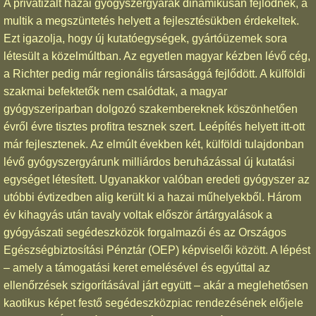
A privatizált hazai gyógyszergyárak dinamikusan fejlődnek, a
multik a megszüntetés helyett a fejlesztésükben érdekeltek.
Ezt igazolja, hogy új kutatóegységek, gyártóüzemek sora
létesült a közelmúltban. Az egyetlen magyar kézben lévő cég,
a Richter pedig már regionális társasággá fejlődött. A külföldi
szakmai befektetők nem csalódtak, a magyar
gyógyszeriparban dolgozó szakembereknek köszönhetően
évről évre tisztes profitra tesznek szert. Leépítés helyett itt-ott
már fejlesztenek. Az elmúlt években két, külföldi tulajdonban
lévő gyógyszergyárunk milliárdos beruházással új kutatási
egységet létesített. Ugyanakkor valóban eredeti gyógyszer az
utóbbi évtizedben alig került ki a hazai műhelyekből. Három
év kihagyás után tavaly voltak először ártárgyalások a
gyógyászati segédeszközök forgalmazói és az Országos
Egészségbiztosítási Pénztár (OEP) képviselői között. A lépést
– amely a támogatási keret emelésével és egyúttal az
ellenőrzések szigorításával járt együtt – akár a meglehetősen
kaotikus képet festő segédeszközpiac rendezésének előjele