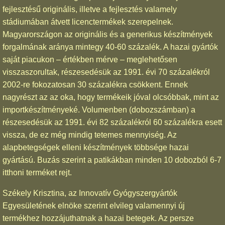
fejlesztésű originális, illetve a fejlesztés valamely
stádiumában átvett licenctermékek szerepelnek.
Magyarországon az originális és a generikus készítmények
forgalmának aránya mintegy 40-60 százalék. A hazai gyártók
saját piacukon – értékben mérve – meglehetősen
visszaszorultak, részesedésük az 1991. évi 70 százalékról
2002-re fokozatosan 30 százalékra csökkent. Ennek
nagyrészt az az oka, hogy termékeik jóval olcsóbbak, mint az
importkészítményeké. Volumenben (dobozszámban) a
részesedésük az 1991. évi 82 százalékról 60 százalékra esett
vissza, de ez még mindig tetemes mennyiség. Az
alapbetegségek elleni készítmények többsége hazai
gyártású. Buzás szerint a patikákban minden 10 dobozból 6-7
itthoni terméket rejt.
Székely Krisztina, az Innovatív Gyógyszergyártók
Egyesületének elnöke szerint elvileg valamennyi új
termékhez hozzájuthatnak a hazai betegek. Az persze