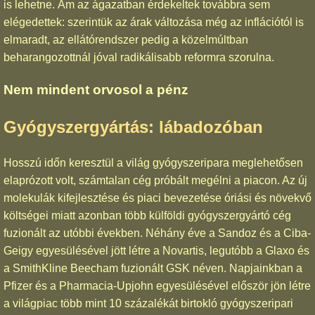
is lehetne. Ám az ágazatban érdekeltek továbbra sem
elégedettek: szerintük az árak változása még az inflációtól is
elmaradt, az ellátórendszer pedig a közelmúltban
beharangozottnál jóval radikálisabb reformra szorulna.
Nem mindent orvosol a pénz
Gyógyszergyártás: lábadozóban
Hosszú időn keresztül a világ gyógyszeripara meglehetősen
elaprózott volt, számtalan cég próbált megélni a piacon. Az új
molekulák kifejlesztése és piaci bevezetése óriási és növekvő
költségei miatt azonban több külföldi gyógyszergyártó cég
fuzionált az utóbbi években. Néhány éve a Sandoz és a Ciba-
Geigy egyesülésével jött létre a Novartis, legutóbb a Glaxo és
a SmithKline Beecham fuzionált GSK néven. Napjainkban a
Pfizer és a Pharmacia-Upjohn egyesülésével először jön létre
a világpiac több mint 10 százalékát birtokló gyógyszeripari