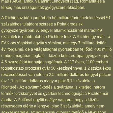
más FÁK-államok, valamint Lengyelország, Románia és a
térség más országainak gyógyszerellátásában.
A Richter az idén januárban hétmilliárd forint befektetéssel 51
százalékos tulajdont szerzett a Polfa grodziski
gyógyszergyárban. A lengyel államkincstárnál maradt 49
százalék is előbb-utóbb a Richteré lesz. A Richter így már – a
FÁK-országokkal együtt számított, mintegy 7 milliárd dollár
évi forgalmú, de a világátlagnál gyorsabban fejlődő, 400 millió
embert magában foglaló – közép-kelet-európai gyógyszerpiac
4,5 százalékát tudhatja magáénak. A 117 éves, 1100 embert
foglalkoztató grodziski gyár 50 készítménnyel, 1,2 százalékos
részesedéssel van jelen a 2,5 milliárd dolláros lengyel piacon
(az 1,1 milliárd dolláros magyar piac 9,1 százaléka a
Richteré). Az együttműködés a gyártásra is kiterjed, három
termék törzskönyvét és gyártási technológiáját a Richter már
átadta. A Polfával együtt esélye van arra, hogy a közös
részesedés elérje a lengyel piac 3 százalékát, amely nem
sokkal marad el az ugyancsak gyorsan fejlődő FÁK-piacon