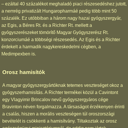
– ezáltal 40 százalékot meghaladó piaci részesedéshez jutott,
a nemrég privatizált Hungaropharmáé pedig több mint 50
százalék. Ez utóbbiban a három nagy hazai gyógyszergyár,
az Egis, a Béres Rt. és a Richter Rt. mellett a
gyógyszerészeket tömörítő Magyar Gyógyszerész Rt.
konzorciumáé a többségi részesedés. Az Egis és a Richter
érdekelt a harmadik nagykereskedelmi cégben, a
Medimpexben is.
Orosz hamisítók
A magyar gyógyszergyártóknak tetemes veszteséget okoz a
gyógyszerhamisítás. A Richter termékei közül a Cavintont
egy Vlagyimir Brincalov nevű gyógyszergyáros cége
Bravinton néven forgalmazza. A társaságot érzékenyen érinti
a csalás, hiszen a morális veszteségen túl oroszországi
bevételét is csökkenti a hamisítvány. Tiltakoztak az orosz