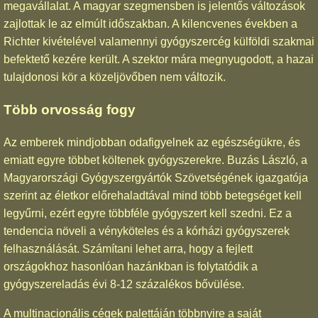
megavállalat. A magyar szegmensben is jelentős változások
zajlottak le az elmúlt időszakban. A kilencvenes években a
Richter kivételével valamennyi gyógyszercég külföldi szakmai
befektető kezére került. A szektor mára megnyugodott, a hazai
tulajdonosi kör a közeljövőben nem változik.
Több orvosság fogy
Az emberek mindjobban odafigyelnek az egészségükre, és
emiatt egyre többet költenek gyógyszerekre. Buzás László, a
Magyarországi Gyógyszergyártók Szövetségének igazgatója
szerint az életkor előrehaladtával mind több betegséget kell
legyűrni, ezért egyre többféle gyógyszert kell szedni. Ez a
tendencia növeli a vényköteles és a kórházi gyógyszerek
felhasználását. Számítani lehet arra, hogy a fejlett
országokhoz hasonlóan hazánkban is folytatódik a
gyógyszereladás évi 8-12 százalékos bővülése.
A multinacionális cégek palettáján többnyire a saját