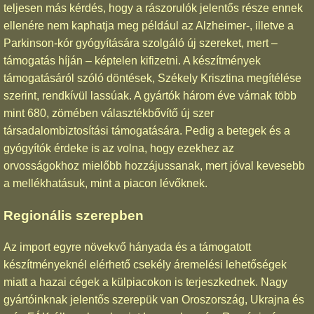
teljesen más kérdés, hogy a rászorulók jelentős része ennek
ellenére nem kaphatja meg például az Alzheimer-, illetve a
Parkinson-kór gyógyítására szolgáló új szereket, mert –
támogatás híján – képtelen kifizetni. A készítmények
támogatásáról szóló döntések, Székely Krisztina megítélése
szerint, rendkívül lassúak. A gyártók három éve várnak több
mint 680, zömében választékbővítő új szer
társadalombiztosítási támogatására. Pedig a betegek és a
gyógyítók érdeke is az volna, hogy ezekhez az
orvosságokhoz mielőbb hozzájussanak, mert jóval kevesebb
a mellékhatásuk, mint a piacon lévőknek.
Regionális szerepben
Az import egyre növekvő hányada és a támogatott
készítményeknél elérhető csekély áremelési lehetőségek
miatt a hazai cégek a külpiacokon is terjeszkednek. Nagy
gyártóinknak jelentős szerepük van Oroszország, Ukrajna és