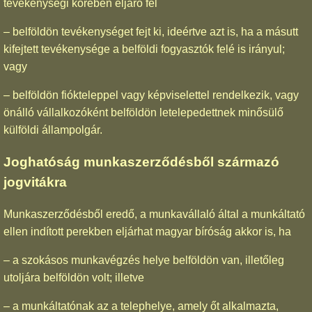
tevékenységi körében eljáró fél
– belföldön tevékenységet fejt ki, ideértve azt is, ha a másutt
kifejtett tevékenysége a belföldi fogyasztók felé is irányul;
vagy
– belföldön fiókteleppel vagy képviselettel rendelkezik, vagy
önálló vállalkozóként belföldön letelepedettnek minősülő
külföldi állampolgár.
Joghatóság munkaszerződésből származó
jogvitákra
Munkaszerződésből eredő, a munkavállaló által a munkáltató
ellen indított perekben eljárhat magyar bíróság akkor is, ha
– a szokásos munkavégzés helye belföldön van, illetőleg
utoljára belföldön volt; illetve
– a munkáltatónak az a telephelye, amely őt alkalmazta,