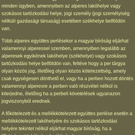
minden ügyben, amennyiben az alperes lakóhelye vagy
szokásos tartózkodási helye, jogi személy (jogi személyiség
nélküli gazdasági társaság) esetében székhelye belföldön
van.
Több alperes együttes perlésekor a magyar bíróság eljárhat
valamennyi alperessel szemben, amennyiben legalább az
alperesek egyikének lakóhelye (székhelye) vagy szokásos
tartózkodási helye belföldön van, feltéve hogy a per tárgya
olyan közös jog, illetőleg olyan közös kötelezettség, amely
csak egységesen dönthető el, vagy ha a perben hozott döntés
valamennyi alperesre a perben való részvétel nélkül is
kiterjedne, illetőleg ha a perbeli követelések ugyanazon
jogviszonyból erednek.
A főkötelezett és a mellékkötelezett együttes perlése esetén a
mellékkötelezett lakóhelyére és szokásos tartózkodási
helyére tekintet nélkül eljárhat magyar bíróság, ha a