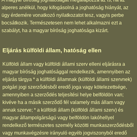
alperes anélkül, hogy kifogásolná a joghatóság hiányát, az
ügy érdemére vonatkozó nyilatkozatot tesz, vagyis perbe
bocsátkozik. Természetesen nem lehet alkalmazni ezt a
szabályt, ha a magyar bíróság joghatósága kizárt.
Eljárás külföldi állam, hatóság ellen
Külföldi állam vagy külföldi állami szerv elleni eljárásra a
magyar bíróság joghatósággal rendelkezik, amennyiben az
eljárás tárgya * a külföldi államnak (külföldi állami szervnek)
polgári jogi szerződésből eredő joga vagy kötelezettsége,
amennyiben a szerződés teljesítési helye belföldön van;
kivéve ha a másik szerződő fél valamely más állam vagy
annak szerve; * a külföldi állam (külföldi állami szerv) és
magyar állampolgárságú vagy belföldön lakóhellyel
rendelkező természetes személy közötti munkaszerződésből
vagy munkavégzésre irányuló egyéb jogviszonyból eredő