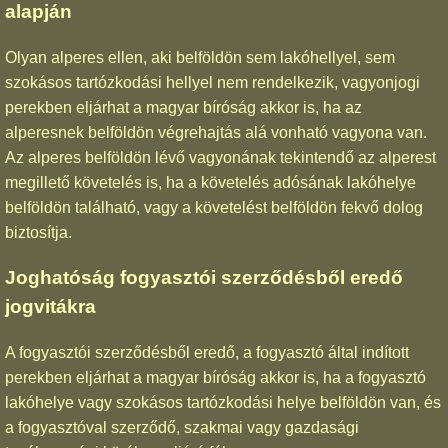
alapján
Olyan alperes ellen, aki belföldön sem lakóhellyel, sem
szokásos tartózkodási hellyel nem rendelkezik, vagyonjogi
perekben eljárhat a magyar bíróság akkor is, ha az
alperesnek belföldön végrehajtás alá vonható vagyona van.
Az alperes belföldön lévő vagyonának tekintendő az alperest
megillető követelés is, ha a követelés adósának lakóhelye
belföldön található, vagy a követelést belföldön fekvő dolog
biztosítja.
Joghatóság fogyasztói szerződésből eredő
jogvitákra
A fogyasztói szerződésből eredő, a fogyasztó által indított
perekben eljárhat a magyar bíróság akkor is, ha a fogyasztó
lakóhelye vagy szokásos tartózkodási helye belföldön van, és
a fogyasztóval szerződő, szakmai vagy gazdasági