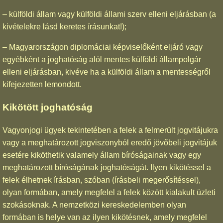
– külföldi állam vagy külföldi állami szerv elleni eljárásban (a
kivételekre lásd keretes írásunkat!);
– Magyarországon diplomáciai képviselőként eljáró vagy
egyébként a joghatóság alól mentes külföldi állampolgár
elleni eljárásban, kivéve ha a külföldi állam a mentességről
kifejezetten lemondott.
Kikötött joghatóság
Vagyonjogi ügyek tekintetében a felek a felmerült jogvitájukra
vagy a meghatározott jogviszonyból eredő jövőbeli jogvitájuk
esetére kiköthetik valamely állam bíróságainak vagy egy
meghatározott bíróságának joghatóságát. Ilyen kikötéssel a
felek élhetnek írásban, szóban (írásbeli megerősítéssel),
olyan formában, amely megfelel a felek között kialakult üzleti
szokásoknak. A nemzetközi kereskedelemben olyan
formában is helye van az ilyen kikötésnek, amely megfelel