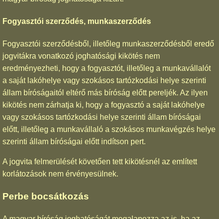
Fogyasztói szerződés, munkaszerződés
Fogyasztói szerződésből, illetőleg munkaszerződésből eredő
jogvitákra vonatkozó joghatósági kikötés nem
eredményezheti, hogy a fogyasztót, illetőleg a munkavállalót
a saját lakóhelye vagy szokásos tartózkodási helye szerinti
állam bíróságaitól eltérő más bíróság előtt pereljék. Az ilyen
kikötés nem zárhatja ki, hogy a fogyasztó a saját lakóhelye
vagy szokásos tartózkodási helye szerinti állam bíróságai
előtt, illetőleg a munkavállaló a szokásos munkavégzés helye
szerinti állam bíróságai előtt indítson pert.
A jogvita felmerülését követően tett kikötésnél az említett
korlátozások nem érvényesülnek.
Perbe bocsátkozás
A magyar bíróság joghatóságát megalapozza az is, ha az