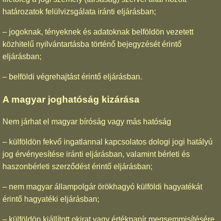
határozatok felülvizsgálata iránti eljárásban;
– jogoknak, tényeknek és adatoknak belföldön vezetett
közhitelű nyilvántartásba történő bejegyzését érintő
eljárásban;
– belföldi végrehajtást érintő eljárásban.
A magyar joghatóság kizárása
Nem járhat el magyar bíróság vagy más hatóság
– külföldön fekvő ingatlannal kapcsolatos dologi jogi hatályú
jog érvényesítése iránti eljárásban, valamint bérleti és
haszonbérleti szerződést érintő eljárásban;
– nem magyar állampolgár örökhagyó külföldi hagyatékát
érintő hagyatéki eljárásban;
– külföldön kiállított okirat vagy értékpapír megsemmisítésére