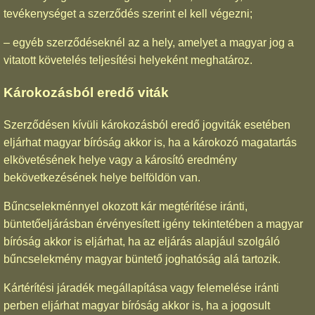
tevékenységet a szerződés szerint el kell végezni;
– egyéb szerződéseknél az a hely, amelyet a magyar jog a
vitatott követelés teljesítési helyeként meghatároz.
Károkozásból eredő viták
Szerződésen kívüli károkozásból eredő jogviták esetében
eljárhat magyar bíróság akkor is, ha a károkozó magatartás
elkövetésének helye vagy a károsító eredmény
bekövetkezésének helye belföldön van.
Bűncselekménnyel okozott kár megtérítése iránti,
büntetőeljárásban érvényesített igény tekintetében a magyar
bíróság akkor is eljárhat, ha az eljárás alapjául szolgáló
bűncselekmény magyar büntető joghatóság alá tartozik.
Kártérítési járadék megállapítása vagy felemelése iránti
perben eljárhat magyar bíróság akkor is, ha a jogosult