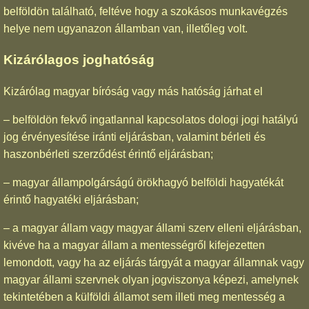
belföldön található, feltéve hogy a szokásos munkavégzés
helye nem ugyanazon államban van, illetőleg volt.
Kizárólagos joghatóság
Kizárólag magyar bíróság vagy más hatóság járhat el
– belföldön fekvő ingatlannal kapcsolatos dologi jogi hatályú
jog érvényesítése iránti eljárásban, valamint bérleti és
haszonbérleti szerződést érintő eljárásban;
– magyar állampolgárságú örökhagyó belföldi hagyatékát
érintő hagyatéki eljárásban;
– a magyar állam vagy magyar állami szerv elleni eljárásban,
kivéve ha a magyar állam a mentességről kifejezetten
lemondott, vagy ha az eljárás tárgyát a magyar államnak vagy
magyar állami szervnek olyan jogviszonya képezi, amelynek
tekintetében a külföldi államot sem illeti meg mentesség a