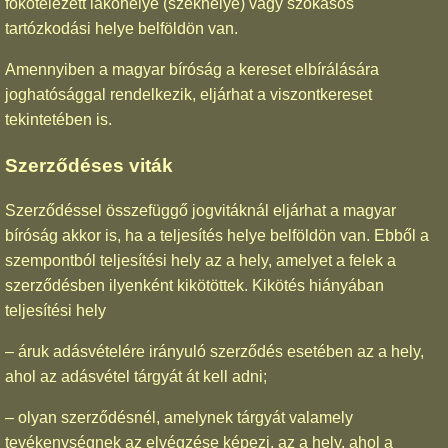
főkötelezett lakóhelye (székhelye) vagy szokásos
tartózkodási helye belföldön van.
Amennyiben a magyar bíróság a kereset elbírálására
joghatósággal rendelkezik, eljárhat a viszontkereset
tekintetében is.
Szerződéses viták
Szerződéssel összefüggő jogvitáknál eljárhat a magyar
bíróság akkor is, ha a teljesítés helye belföldön van. Ebből a
szempontból teljesítési hely az a hely, amelyet a felek a
szerződésben ilyenként kikötöttek. Kikötés hiányában
teljesítési hely
– áruk adásvételére irányuló szerződés esetében az a hely,
ahol az adásvétel tárgyát át kell adni;
– olyan szerződésnél, amelynek tárgyát valamely
tevékenységnek az elvégzése képezi, az a hely, ahol a