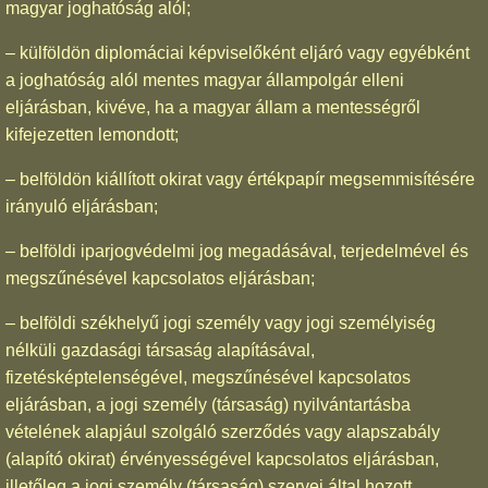
magyar joghatóság alól;
– külföldön diplomáciai képviselőként eljáró vagy egyébként
a joghatóság alól mentes magyar állampolgár elleni
eljárásban, kivéve, ha a magyar állam a mentességről
kifejezetten lemondott;
– belföldön kiállított okirat vagy értékpapír megsemmisítésére
irányuló eljárásban;
– belföldi iparjogvédelmi jog megadásával, terjedelmével és
megszűnésével kapcsolatos eljárásban;
– belföldi székhelyű jogi személy vagy jogi személyiség
nélküli gazdasági társaság alapításával,
fizetésképtelenségével, megszűnésével kapcsolatos
eljárásban, a jogi személy (társaság) nyilvántartásba
vételének alapjául szolgáló szerződés vagy alapszabály
(alapító okirat) érvényességével kapcsolatos eljárásban,
illetőleg a jogi személy (társaság) szervei által hozott