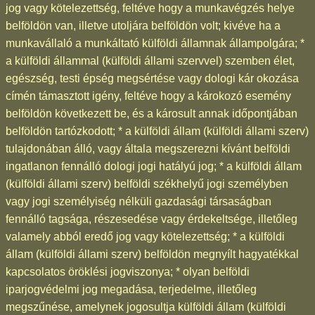
jog vagy kötelezettség, feltéve hogy a munkavégzés helye
belföldön van, illetve utoljára belföldön volt; kivéve ha a
munkavállaló a munkáltató külföldi államnak állampolgára; *
a külföldi állammal (külföldi állami szervvel) szemben élet,
egészség, testi épség megsértése vagy dologi kár okozása
címén támasztott igény, feltéve hogy a károkozó esemény
belföldön következett be, és a károsult annak időpontjában
belföldön tartózkodott; * a külföldi állam (külföldi állami szerv)
tulajdonában álló, vagy általa megszerezni kívánt belföldi
ingatlanon fennálló dologi jogi hatályú jog; * a külföldi állam
(külföldi állami szerv) belföldi székhelyű jogi személyben
vagy jogi személyiség nélküli gazdasági társaságban
fennálló tagsága, részesedése vagy érdekeltsége, illetőleg
valamely abból eredő jog vagy kötelezettség; * a külföldi
állam (külföldi állami szerv) belföldön megnyílt hagyatékkal
kapcsolatos öröklési jogviszonya; * olyan belföldi
iparjogvédelmi jog megadása, terjedelme, illetőleg
megszűnése, amelynek jogosultja külföldi állam (külföldi