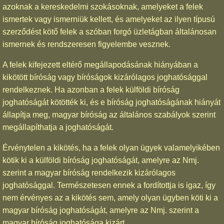
azoknak a kereskedelmi szokásoknak, amelyeket a felek
ismertek vagy ismerniük kellett, és amelyeket az ilyen típusú
szerződést kötő felek a szóban forgó üzletágban általánosan
ismernek és rendszeresen figyelembe vesznek.
A felek kifejezett eltérő megállapodásának hiányában a
kikötött bíróság vagy bíróságok kizárólagos joghatósággal
rendelkeznek. Ha azonban a felek külföldi bíróság
joghatóságát kötötték ki, és e bíróság joghatóságának hiányát
állapítja meg, magyar bíróság az általános szabályok szerint
megállapíthatja a joghatóságát.
Érvénytelen a kikötés, ha a felek olyan ügyek valamelyikében
kötik ki a külföldi bíróság joghatóságát, amelyre az Nmj.
szerint a magyar bíróság rendelkezik kizárólagos
joghatósággal. Természetesen ennek a fordítottja is igaz, így
nem érvényes az a kikötés sem, amely olyan ügyben köti ki a
magyar bíróság joghatóságát, amelyre az Nmj. szerint a
magyar bíróság joghatósága kizárt.