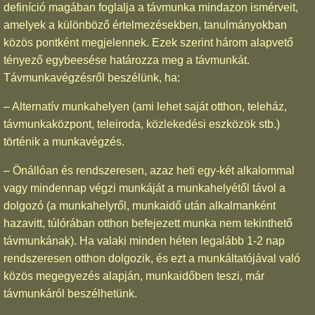
definíció magában foglalja a távmunka mindazon ismérveit,
amelyek a különböző értelmezésekben, tanulmányokban
közös pontként megjelennek. Ezek szerint három alapvető
tényező egybeesése határozza meg a távmunkát.
Távmunkavégzésről beszélünk, ha:
– Alternatív munkahelyen (ami lehet saját otthon, teleház,
távmunkaközpont, teleiroda, közlekedési eszközök stb.)
történik a munkavégzés.
– Önállóan és rendszeresen, azaz heti egy-két alkalommal
vagy mindennap végzi munkáját a munkahelyétől távol a
dolgozó (a munkahelyről, munkaidő után alkalmanként
hazavitt, túlórában otthon befejezett munka nem tekinthető
távmunkának). Ha valaki minden héten legalább 1-2 nap
rendszeresen otthon dolgozik, és ezt a munkáltatójával való
közös megegyezés alapján, munkaidőben teszi, már
távmunkáról beszélhetünk.