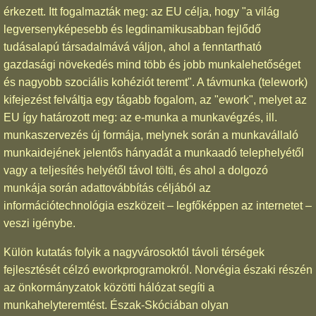
érkezett. Itt fogalmazták meg: az EU célja, hogy "a világ
legversenyképesebb és legdinamikusabban fejlődő
tudásalapú társadalmává váljon, ahol a fenntartható
gazdasági növekedés mind több és jobb munkalehetőséget
és nagyobb szociális kohéziót teremt". A távmunka (telework)
kifejezést felváltja egy tágabb fogalom, az "ework", melyet az
EU így határozott meg: az e-munka a munkavégzés, ill.
munkaszervezés új formája, melynek során a munkavállaló
munkaidejének jelentős hányadát a munkaadó telephelyétől
vagy a teljesítés helyétől távol tölti, és ahol a dolgozó
munkája során adattovábbítás céljából az
információtechnológia eszközeit – legfőképpen az internetet –
veszi igénybe.
Külön kutatás folyik a nagyvárosoktól távoli térségek
fejlesztését célzó eworkprogramokról. Norvégia északi részén
az önkormányzatok közötti hálózat segíti a
munkahelyteremtést. Észak-Skóciában olyan