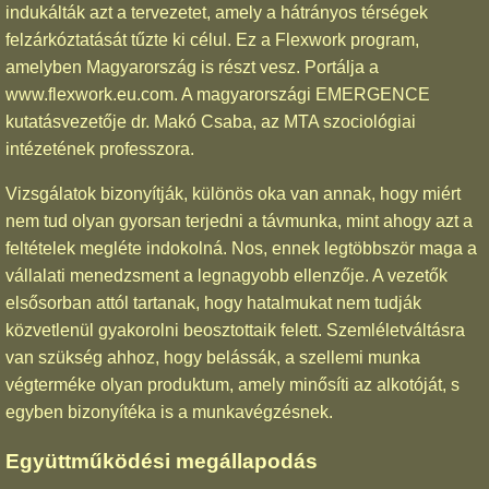
indukálták azt a tervezetet, amely a hátrányos térségek
felzárkóztatását tűzte ki célul. Ez a Flexwork program,
amelyben Magyarország is részt vesz. Portálja a
www.flexwork.eu.com. A magyarországi EMERGENCE
kutatásvezetője dr. Makó Csaba, az MTA szociológiai
intézetének professzora.
Vizsgálatok bizonyítják, különös oka van annak, hogy miért
nem tud olyan gyorsan terjedni a távmunka, mint ahogy azt a
feltételek megléte indokolná. Nos, ennek legtöbbször maga a
vállalati menedzsment a legnagyobb ellenzője. A vezetők
elsősorban attól tartanak, hogy hatalmukat nem tudják
közvetlenül gyakorolni beosztottaik felett. Szemléletváltásra
van szükség ahhoz, hogy belássák, a szellemi munka
végterméke olyan produktum, amely minősíti az alkotóját, s
egyben bizonyítéka is a munkavégzésnek.
Együttműködési megállapodás