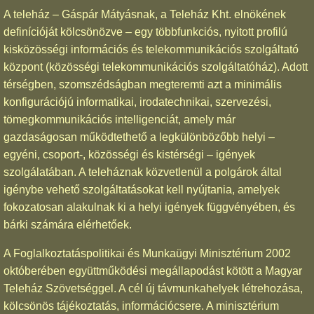
A teleház – Gáspár Mátyásnak, a Teleház Kht. elnökének
definícióját kölcsönözve – egy többfunkciós, nyitott profilú
kisközösségi információs és telekommunikációs szolgáltató
központ (közösségi telekommunikációs szolgáltatóház). Adott
térségben, szomszédságban megteremti azt a minimális
konfigurációjú informatikai, irodatechnikai, szervezési,
tömegkommunikációs intelligenciát, amely már
gazdaságosan működtethető a legkülönbözőbb helyi –
egyéni, csoport-, közösségi és kistérségi – igények
szolgálatában. A teleháznak közvetlenül a polgárok által
igénybe vehető szolgáltatásokat kell nyújtania, amelyek
fokozatosan alakulnak ki a helyi igények függvényében, és
bárki számára elérhetőek.
A Foglalkoztatáspolitikai és Munkaügyi Minisztérium 2002
októberében együttműködési megállapodást kötött a Magyar
Teleház Szövetséggel. A cél új távmunkahelyek létrehozása,
kölcsönös tájékoztatás, információcsere. A minisztérium