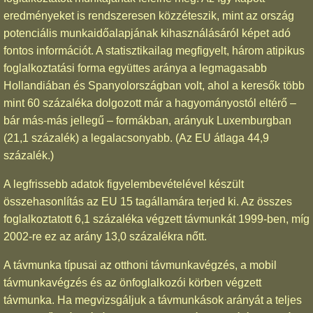
eredményeket is rendszeresen közzéteszik, mint az ország
potenciális munkaidőalapjának kihasználásáról képet adó
fontos információt. A statisztikailag megfigyelt, három atipikus
foglalkoztatási forma együttes aránya a legmagasabb
Hollandiában és Spanyolországban volt, ahol a keresők több
mint 60 százaléka dolgozott már a hagyományostól eltérő –
bár más-más jellegű – formákban, arányuk Luxemburgban
(21,1 százalék) a legalacsonyabb. (Az EU átlaga 44,9
százalék.)
A legfrissebb adatok figyelembevételével készült
összehasonlítás az EU 15 tagállamára terjed ki. Az összes
foglalkoztatott 6,1 százaléka végzett távmunkát 1999-ben, míg
2002-re ez az arány 13,0 százalékra nőtt.
A távmunka típusai az otthoni távmunkavégzés, a mobil
távmunkavégzés és az önfoglalkozói körben végzett
távmunka. Ha megvizsgáljuk a távmunkások arányát a teljes