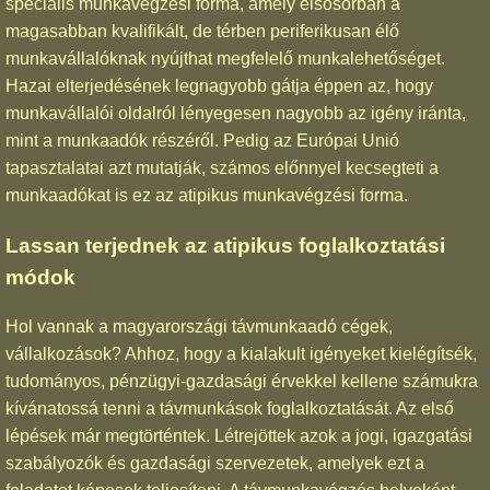
speciális munkavégzési forma, amely elsősorban a
magasabban kvalifikált, de térben periferikusan élő
munkavállalóknak nyújthat megfelelő munkalehetőséget.
Hazai elterjedésének legnagyobb gátja éppen az, hogy
munkavállalói oldalról lényegesen nagyobb az igény iránta,
mint a munkaadók részéről. Pedig az Európai Unió
tapasztalatai azt mutatják, számos előnnyel kecsegteti a
munkaadókat is ez az atipikus munkavégzési forma.
Lassan terjednek az atipikus foglalkoztatási
módok
Hol vannak a magyarországi távmunkaadó cégek,
vállalkozások? Ahhoz, hogy a kialakult igényeket kielégítsék,
tudományos, pénzügyi-gazdasági érvekkel kellene számukra
kívánatossá tenni a távmunkások foglalkoztatását. Az első
lépések már megtörténtek. Létrejöttek azok a jogi, igazgatási
szabályozók és gazdasági szervezetek, amelyek ezt a