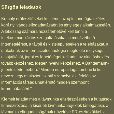
Sürgős feladatok
Komoly erőfeszítéseket kell tenni az új technológia széles
körű nyilvános elfogadtatásáért és tényleges alkalmazásáért.
A lakosság számára hozzáférhetővé kell tenni a
telekommunikációs szolgáltatásokat, a megfizethető
internetelérést, a távoli és kistelepüléseken a teleházakat, a
diákoknak az információtechnológia megfelelő mélységű
elsajátítását, jogot és lehetőséget kell adni az oktatáshoz és
továbbképzéshez, idegen nyelvi képzéshez. A Bangemann-
jelentés értelmében: "Minden európai tagállamban ki kell
nevezni egy miniszteri szintű személyt, aki felelős az
információs társadalmat érintő minden szempont
koordinálásáért."
Kiemelt feladat még a távmunka elterjesztésében a kutatások
finanszírozása, a kísérleti távmunkaprojektek támogatása, a
távmunka elfogadottságának növelése PR-eszközökkel, a