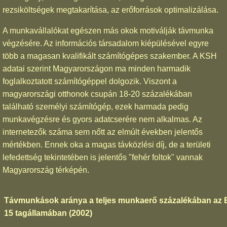
rezsiköltségek megtakarítása, az erőforrások optimalizálása.
A munkavállalókat egészen más okok motiválják távmunka
végzésére. Az információs társadalom kiépülésével egyre
több a magasan kvalifikált számítógépes szakember. A KSH
adatai szerint Magyarországon ma minden harmadik
foglalkoztatott számítógéppel dolgozik. Viszont a
magyarországi otthonok csupán 18-20 százalékában
található személyi számítógép, ezek harmada pedig
munkavégzésre és gyors adatcserére nem alkalmas. Az
internetezők száma sem nőtt az elmúlt években jelentős
mértékben. Ennek oka a magas távközlési díj, de a területi
lefedettség tekintetében is jelentős "fehér foltok" vannak
Magyarország térképén.
Távmunkások aránya a teljes munkaerő százalékában az
15 tagállamában (2002)