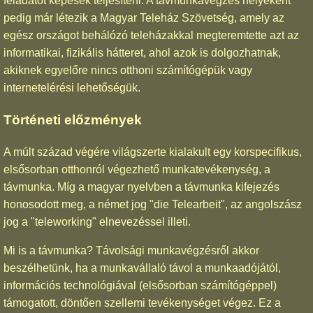
feladatot képesek teljesíteni. A távmunkavégzés helyeként
pedig már létezik a Magyar Teleház Szövetség, amely az
egész országot behálózó teleházakkal megteremtette azt az
informatikai, fizikális hátteret, ahol azok is dolgozhatnak,
akiknek egyelőre nincs otthoni számítógépük vagy
internetelérési lehetőségük.
Történeti előzmények
A múlt század végére világszerte kialakult egy korspecifikus,
elsősorban otthonról végezhető munkatevékenység, a
távmunka. Míg a magyar nyelvben a távmunka kifejezés
honosodott meg, a német jog "die Telearbeit", az angolszász
jog a "teleworking" elnevezéssel illeti.
Mi is a távmunka? Távolsági munkavégzésről akkor
beszélhetünk, ha a munkavállaló távol a munkaadójától,
információs technológiával (elsősorban számítógéppel)
támogatott, döntően szellemi tevékenységet végez. Ez a