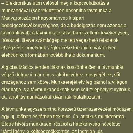
– Elektronikus úton valósul meg a kapcsolattartás a
munkaadóval (sok tekintetben hasonlít a távmunka a
Magyarországon hagyományos kisipari
bedolgozótevékenységhez, de a bedolgozás nem azonos a
távmunkával). A távmunka elsősorban szellemi tevékenység,
íróasztal, illetve számítógép mellett végezhető feladatok
elvégzése, amelynek végterméke többnyire valamilyen
elektronikus formában továbbítható dokumentum.
A globalizációs tendenciáknak köszönhetően a távmunkát
végző dolgozó már nincs lakóhelyéhez, megyéjéhez, sőt
országához sem kötve. Munkaerejét elvileg bárhol a világon
eladhatja, s a távmunkaadóknak sem kell telephelyet nyitniuk
ott, ahol távmunkásokat kívánnak foglalkoztatni.
A távmunka egyszersmind korszerű üzemszervezési módszer,
egy új, időben és térben flexibilis, ún. atipikus munkaforma.
Életre hívója munkaadói részről a hatékonyság növelése
iránti igény, a költségcsökkentés, az ingatlan- és