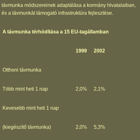
távmunka módszereinek adaptálása a kormány hivatalaiban,
és a távmunkát támogató infrastruktúra fejlesztése.
A távmunka térhódítása a 15 EU-tagállamban
1999
2002
Otthoni távmunka
Több mint heti 1 nap
2,0%
2,1%
Kevesebb mint heti 1 nap
(kiegészítő távmunka)
2,0%
5,3%