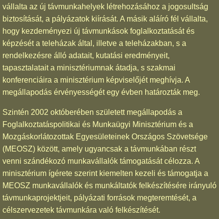
vállalta az új távmunkahelyek létrehozásához a jogosultság
biztosítását, a pályázatok kiírását. A másik aláíró fél vállalta,
hogy kezdeményezi új távmunkások foglalkoztatását és
képzését a teleházak által, illetve a teleházakban, s a
rendelkezésre álló adatait, kutatási eredményeit,
tapasztalatait a minisztériumnak átadja, s szakmai
konferenciáira a minisztérium képviselőjét meghívja. A
megállapodás érvényességét egy évben határozták meg.
Szintén 2002 októberében született megállapodás a
Foglalkoztatáspolitikai és Munkaügyi Minisztérium és a
Mozgáskorlátozottak Egyesületeinek Országos Szövetsége
(MEOSZ) között, amely ugyancsak a távmunkában részt
venni szándékozó munkavállalók támogatását célozza. A
minisztérium ígérete szerint kiemelten kezeli és támogatja a
MEOSZ munkavállalók és munkáltatók felkészítésére irányuló
távmunkaprojektjeit, pályázati források megteremtését, a
célszervezetek távmunkára való felkészítését.