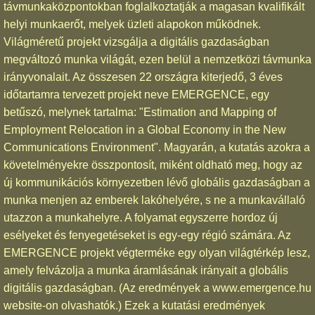
távmunkaközpontokban foglalkoztatják a magasan kvalifikált
helyi munkaerőt, melyek üzleti alapokon működnek.
Világméretű projekt vizsgálja a digitális gazdaságban
megváltozó munka világát, ezen belül a nemzetközi távmunka
irányvonalait. Az összesen 22 országra kiterjedő, 3 éves
időtartamra tervezett projekt neve EMERGENCE, egy
betűszó, melynek tartalma: "Estimation and Mapping of
Employment Relocation in a Global Economy in the New
Communications Environment". Magyarán, a kutatás azokra a
követelményekre összpontosít, miként oldható meg, hogy az
új kommunikációs környezetben lévő globális gazdaságban a
munka menjen az emberek lakóhelyére, s ne a munkavállaló
utazzon a munkahelyre. A folyamat egyszerre hordoz új
esélyeket és fenyegetéseket is egy-egy régió számára. Az
EMERGENCE projekt végterméke egy olyan világtérkép lesz,
amely felvázolja a munka áramlásának irányait a globális
digitális gazdaságban. (Az eredmények a www.emergence.hu
website-on olvashatók.) Ezek a kutatási eredmények