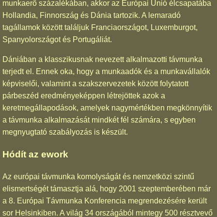
munkaerő százalékában, akkor az Európai Unió élcsapatába
Hollandia, Finnország és Dánia tartozik. A lemaradó
tagállamok között találjuk Franciaországot, Luxemburgot,
Spanyolországot és Portugáliát.
Dániában a klasszikusnak nevezett alkalmazotti távmunka
terjedt el. Ennek oka, hogy a munkaadók és a munkavállalók
képviselői, valamint a szakszervezetek között folytatott
párbeszéd eredményeképpen létrejöttek azok a
keretmegállapodások, amelyek nagymértékben megkönnyítik
a távmunka alkalmazását mindkét fél számára, s egyben
megnyugtató szabályozás is készült.
Hódít az ework
Az európai távmunka komolyságát és nemzetközi szintű
elismertségét támasztja alá, hogy 2001 szeptemberében már
a 8. Európai Távmunka Konferencia megrendezésére került
sor Helsinkiben. A világ 34 országából mintegy 500 résztvevő