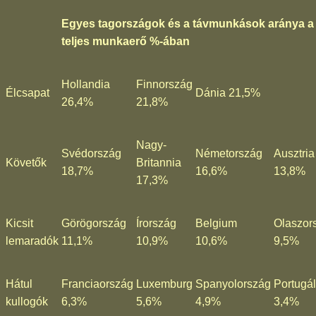
Egyes tagországok és a távmunkások aránya a
teljes munkaerő %-ában
Hollandia
Finnország
Élcsapat
Dánia 21,5%
26,4%
21,8%
Nagy-
Svédország
Németország
Ausztria
Követők
Britannia
18,7%
16,6%
13,8%
17,3%
Kicsit
Görögország
Írország
Belgium
Olaszor
lemaradók
11,1%
10,9%
10,6%
9,5%
Hátul
Franciaország
Luxemburg
Spanyolország
Portugál
kullogók
6,3%
5,6%
4,9%
3,4%