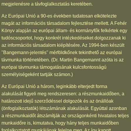
megjelenésre a távfoglalkoztatás keretében.
Az Európai Unió a 90-es években tudatosan elkötelezte
magát az információs társadalom fejlesztése mellett. A Fehér
Könyv alapján az európai állam- és kormányfők felkértek egy
tudóscsoportot, hogy konkrét intézkedéseket dolgozzanak ki
az információs társadalom kiépítésére. Az 1994-ben készült
"Bangemann-jelentés" mérföldkőnek tekinthető az európai
távmunka történetében. (Dr. Martin Bangemannt azóta is az
európai távmunka támogatásának kulcsfontosságú
személyiségeként tartják számon.)
Az Európai Unió a három, leginkább elterjedt forma
alakulását figyeli meg rendszeresen: a részmunkaidőben, a
határozott idejű szerződéssel dolgozók és az önállóak
(önfoglalkoztatók) létszámának alakulását. Egyúttal azonban
a részmunkaidőt átszámítják az országonkénti hivatalos teljes
munkaidőre is, kimutatva, hogy hány teljes munkaidőben
foglalkoztatott munkájának felelne meg. Az így kapott