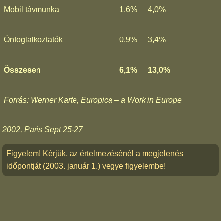
Mobil távmunka
1,6%
4,0%
Önfoglalkoztatók
0,9%
3,4%
Összesen
6,1%
13,0%
Forrás: Werner Karte, Europica – a Work in Europe
2002, Paris Sept 25-27
Figyelem! Kérjük, az értelmezésénél a megjelenés
időpontját (2003. január 1.) vegye figyelembe!