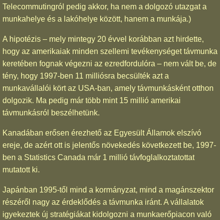
Telecommutingról pedig akkor, ha nem a dolgozó utazgat a
munkahelye és a lakóhelye között, hanem a munkája.)
A hipotézis – mely mintegy 20 évvel korábban azt hirdette,
hogy az amerikaiak minden szellemi tevékenységet távmunka
keretében fognak végezni az ezredfordulóra – nem vált be, de
tény, hogy 1997-ben 11 milliósra becsülték azt a
munkavállalói kört az USA-ban, amely távmunkásként otthon
dolgozik. Ma pedig már több mint 15 millió amerikai
távmunkásról beszélhetünk.
Kanadában erősen érezhető az Egyesült Államok elszívó
ereje, de azért ott is jelentős növekedés következett be, 1997-
ben a Statistics Canada már 1 millió távfoglalkoztatottat
mutatott ki.
Japánban 1995-től mind a kormányzat, mind a magánszektor
részéről nagy az érdeklődés a távmunka iránt. A vállalatok
igyekeztek új stratégiákat kidolgozni a munkaerőpiacon való