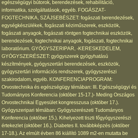
egészségügyi bútorok, berendezések, rehabilitáció,
informatika, szolgáltatások, egyéb. FOGÁSZAT-
FOGTECHNIKA, SZÁJSEBÉSZET: fogászati berendezések,
egységkészülékek, fogászati kéziműszerek, eszközök,
fogászati anyagok, fogászati röntgen fogtechnikai eszközök,
berendezések, fogtechnikai anyagok, fogászati, fogtechnikai
laboratórium. GYÓGYSZERIPAR, -KERESKEDELEM,
GYÓGYSZERÉSZET: gyógyszerek gyógyhatású
készítmények, gyógyszertári berendezések, eszközök,
gyógyszertári információs rendszerek, gyógyszerészi
szakirodalom, egyéb. KONFERENCIAPROGRAM:
Orvostechnika és egészségügy témában: III. Egészségügyi és
Tudományos Konferencia (október 15-17.)- Meding Országos
Orvostechnikai Egyesület kongresszusa (október 17.).
Gyógyszeripari témában: Gyógyszerészeti Tudományos
Konferencia (október 15.). Kihelyezett tiszti főgyógyszerészi
értekezlet (október 16.). Diabetes II. továbbképzés (október
17-18.). Az elmúlt évben 86 kiállító 1089 m2-en mutatta be