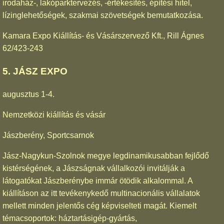
irodaház-, lakóparktervezés, -értékesítés, építési hitel,
lízinglehetőségek, szakmai szövetségek bemutatkozása.
Kamara Expo Kiállítás- és Vásárszervező Kft., Rill Ágnes
62/423-243
5. JÁSZ EXPO
augusztus 1-4.
Nemzetközi kiállítás és vásár
Jászberény, Sportcsarnok
Jász-Nagykun-Szolnok megye legdinamikusabban fejlődő
kistérségének, a Jászságnak vállalkozói invitálják a
látogatókat Jászberénybe immár ötödik alkalommal. A
kiállításon az itt tevékenykedő multinacionális vállalatok
mellett minden jelentős cég képviselteti magát. Kiemelt
témacsoportok: háztartásigép-gyártás,