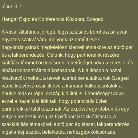
július 3-7.
Hangár Expo és Konferencia Központ, Szeged
A vásár általános jellegű, fogyasztási és beruházási javak
együttes szakvására, melynek az elmúlt évek
hagyományainak megfelelően kiemelt témaköre az építőipar
és a lakberendezés. Célunk, hogy partnereink részére
kiállítási fórumot biztosítsunk, lehetőséget adva a kereslet és
kínálat koncentrált találkozásának. A kiállításon a hazai
résztvevők mellett, a tervek szerint bemutatkoznak Szeged
város testvérvárosai, illetve a kamarai külkapcsolatokra
épülve más európai ország kiállítói is. Lehetőséget adva
ezzel a hazai kiállítóknak, hogy potenciális üzleti
partnereikkel találkozzanak. Az expóval egy időben és egy
helyen rendezik meg az Építőipari Szakkiállítást is. A
szakkiállítás témakörei: építőipar, építészet, lakberendezés,
ingatlanfejlesztés, befektetés, nehézgép-kölcsönzés,