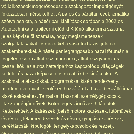
vállalkozások megerősödése a szakágazat importigényét
fokozatosan mérsékelheti. A páros és páratlan évek tematikai
szétválása óta, a háttéripari kiállítások sorában a 2002-es
Autótechnika a jubileumi ötödik! Kitűnő alkalom a szakma
jeles képviselői számára, hogy megismertessék
szolgáltatásaikat, termékeiket a vásárlói bázist jelentő
szakemberekkel. A háttéripar legrangosabb hazai fórumán a
legjelentősebb alkatrészimportőrök, alkatrészgyártók és
beszállítók, az autós háttériparhoz kapcsolódó világcégek
külföldi és hazai képviseletei mutatják be kínálatukat. A
szakmai találkozókkal, programokkal kísért rendezvény
minden bizonnyal jelentősen hozzájárul a hazai beszállítóipar
kiszélesítéséhez. Tematika: Használt személygépkocsik.
Haszongépjárművek. Különleges járművek. Utánfutók.
Kétkerekűek. Alkatrészek (belső motoralkatrészek, futóművek
és részei, fékberendezések és részei, gyújtásalkatrészek,
keréktárcsák, kipufogók, tengelykapcsolók és részei).
Gumiabroncsok. Egyéb gumiipari termékek. Olajipari