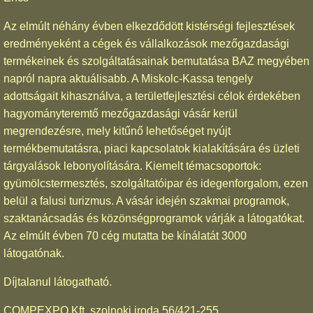
Az elmúlt néhány évben elkezdődött kistérségi fejlesztések
eredményeként a cégek és vállalkozások mezőgazdasági
termékeinek és szolgáltatásainak bemutatása BAZ megyében
napról napra aktuálisabb. A Miskolc-Kassa tengely
adottságait kihasználva, a területfejlesztési célok érdekében
hagyományteremtő mezőgazdasági vásár kerül
megrendezésre, mely kitűnő lehetőséget nyújt
termékbemutatásra, piaci kapcsolatok kialakítására és üzleti
tárgyalások lebonyolítására. Kiemelt témacsoportok:
gyümölcstermesztés, szolgáltatóipar és idegenforgalom, ezen
belül a falusi turizmus. A vásár idején szakmai programok,
szaktanácsadás és közönségprogramok várják a látogatókat.
Az elmúlt évben 70 cég mutatta be kínálatát 3000
látogatónak.
Díjtalanul látogatható.
COMPEXPO Kft. szolnoki iroda 56/421-255