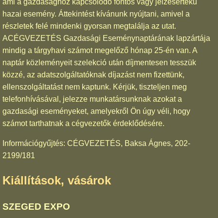
ami a gazdasághoz kapcsolódó fontos vagy jelzésértékű
hazai esemény. Áttekintést kívánunk nyújtani, amivel a
részletek felé mindenki gyorsan megtalálja az utat.
ACÉGVEZETÉS Gazdasági Eseménynaptárának lapzártája
mindig a tárgyhavi számot megelőző hónap 25-én van. A
naptár közleményeit szelekció után díjmentesen tesszük
közzé, az adatszolgáltatóknak díjazást nem fizettünk,
ellenszolgáltatást nem kaptunk. Kérjük, tiszteljen meg
telefonhívásával, jelezze munkatársunknak azokat a
gazdasági eseményeket, amelyekről Ön úgy véli, hogy
számot tarthatnak a cégvezetők érdeklődésére.
Információgyűjtés: CÉGVEZETÉS, Baksa Ágnes, 202-
2199/181
Kiállítások, vásárok
SZEGED EXPO