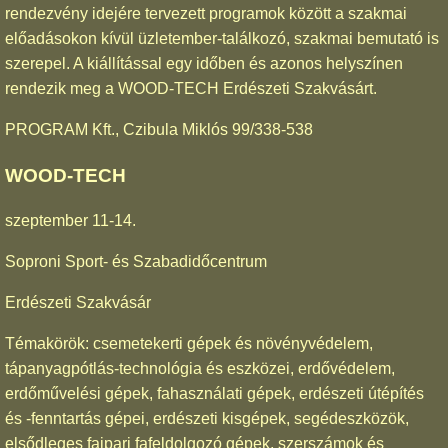
rendezvény idejére tervezett programok között a szakmai
előadásokon kívül üzletember-találkozó, szakmai bemutató is
szerepel. A kiállítással egy időben és azonos helyszínen
rendezik meg a WOOD-TECH Erdészeti Szakvásárt.
PROGRAM Kft., Czibula Miklós 99/338-538
WOOD-TECH
szeptember 11-14.
Soproni Sport- és Szabadidőcentrum
Erdészeti Szakvásár
Témakörök: csemetekerti gépek és növényvédelem,
tápanyagpótlás-technológia és eszközei, erdővédelem,
erdőművelési gépek, fahasználati gépek, erdészeti útépítés
és -fenntartás gépei, erdészeti kisgépek, segédeszközök,
elsődleges faipari fafeldolgozó gépek, szerszámok és