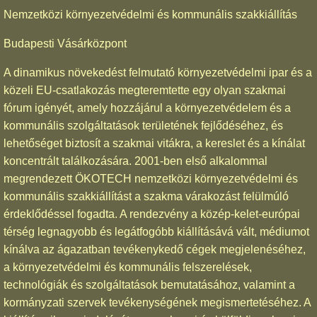
Nemzetközi környezetvédelmi és kommunális szakkiállítás
Budapesti Vásárközpont
A dinamikus növekedést felmutató környezetvédelmi ipar és a
közeli EU-csatlakozás megteremtette egy olyan szakmai
fórum igényét, amely hozzájárul a környezetvédelem és a
kommunális szolgáltatások területének fejlődéséhez, és
lehetőséget biztosít a szakmai vitákra, a kereslet és a kínálat
koncentrált találkozására. 2001-ben első alkalommal
megrendezett ÖKOTECH nemzetközi környezetvédelmi és
kommunális szakkiállítást a szakma várakozást felülmúló
érdeklődéssel fogadta. A rendezvény a közép-kelet-európai
térség legnagyobb és legátfogóbb kiállításává vált, médiumot
kínálva az ágazatban tevékenykedő cégek megjelenéséhez,
a környezetvédelmi és kommunális felszerelések,
technológiák és szolgáltatások bemutatásához, valamint a
kormányzati szervek tevékenységének megismertetéséhez. A