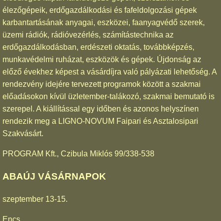
élezőgépeik, erdőgazdálkodási és fafeldolgozási gépek
karbantartásának anyagai, eszközei, faanyagvédő szerek,
üzemi rádiók, rádióvezérlés, számítástechnika az
erdőgazdálkodásban, erdészeti oktatás, továbbképzés,
munkavédelmi ruházat, eszközök és gépek. Újdonság az
előző évekhez képest a vásárdíjra való pályázati lehetőség. A
rendezvény idejére tervezett programok között a szakmai
előadásokon kívül üzletember-talákozó, szakmai bemutató is
szerepel. A kiállítással egy időben és azonos helyszínen
rendezik meg a LIGNO-NOVUM Faipari és Asztalosipari
Szakvásárt.
PROGRAM Kft., Czibula Miklós 99/338-538
ABAÚJ VÁSÁRNAPOK
szeptember 13-15.
Encs