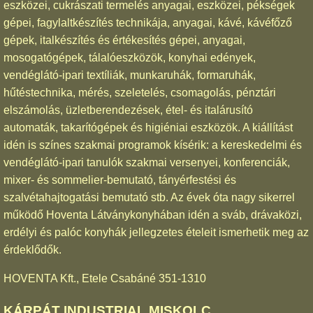
eszközei, cukrászati termelés anyagai, eszközei, pékségek
gépei, fagylaltkészítés technikája, anyagai, kávé, kávéfőző
gépek, italkészítés és értékesítés gépei, anyagai,
mosogatógépek, tálalóeszközök, konyhai edények,
vendéglátó-ipari textíliák, munkaruhák, formaruhák,
hűtéstechnika, mérés, szeletelés, csomagolás, pénztári
elszámolás, üzletberendezések, étel- és italárusító
automaták, takarítógépek és higiéniai eszközök. A kiállítást
idén is színes szakmai programok kísérik: a kereskedelmi és
vendéglátó-ipari tanulók szakmai versenyei, konferenciák,
mixer- és sommelier-bemutató, tányérfestési és
szalvétahajtogatási bemutató stb. Az évek óta nagy sikerrel
működő Hoventa Látványkonyhában idén a sváb, drávaközi,
erdélyi és palóc konyhák jellegzetes ételeit ismerhetik meg az
érdeklődők.
HOVENTA Kft., Etele Csabáné 351-1310
KÁRPÁT INDUSTRIAL MISKOLC