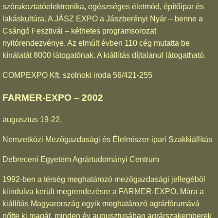
szórakoztatóelektronika, egészséges életmód, építőipar és
lakáskultúra. A JÁSZ EXPO a Jászberényi Nyár – benne a
Csángó Fesztivál – kéthetes programsorozat
nyitórendezvénye. Az elmúlt évben 110 cég mutatta be
kínálatát 8000 látogatónak. A kiállítás díjtalanul látogatható.
COMPEXPO Kft. szolnoki iroda 56/421-255
FARMER-EXPO – 2002
augusztus 19-22.
Nemzetközi Mezőgazdasági és Élelmiszer-ipari Szakkiállítás
Debreceni Egyetem Agrártudományi Centrum
1992-ben a térség meghatározó mezőgazdasági jellegéből
kiindulva került megrendezésre a FARMER-EXPO. Mára a
kiállítás Magyarország egyik meghatározó agrárfórumává
nőtte ki magát, minden év augusztusában agrárszakemberek