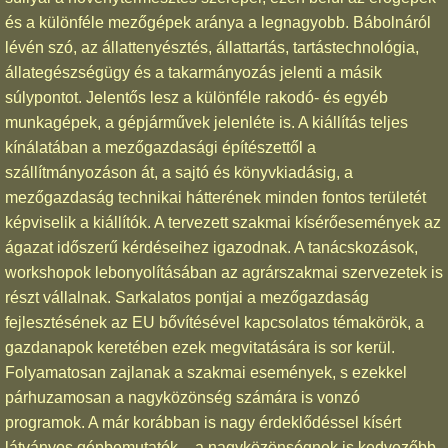
és a különféle mezőgépek aránya a legnagyobb. Bábolnáról
lévén szó, az állattenyésztés, állattartás, tartástechnológia,
állategészségügy és a takarmányozás jelenti a másik
súlypontot. Jelentős lesz a különféle rakodó- és egyéb
munkagépek, a gépjárművek jelenléte is. A kiállítás teljes
kínálatában a mezőgazdasági építészettől a
szállítmányozáson át, a sajtó és könyvkiadásig, a
mezőgazdaság technikai hátterének minden fontos területét
képviselik a kiállítók. A tervezett szakmai kísérőesemények az
ágazat időszerű kérdéseihez igazodnak. A tanácskozások,
workshopok lebonyolításában az agrárszakmai szervezetek is
részt vállalnak. Sarkalatos pontjai a mezőgazdaság
fejlesztésének az EU bővítésével kapcsolatos témakörök, a
gazdanapok keretében ezek megvitatására is sor kerül.
Folyamatosan zajlanak a szakmai események, s ezekkel
párhuzamosan a nagyközönség számára is vonzó
programok. A már korábban is nagy érdeklődéssel kísért
látványos gépbemutatók – a nagyközönségnek is kedvezőbb