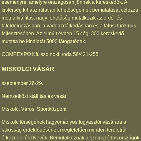
eseményre, amelyre országosan jönnek a kereskedők. A
kistérség kihasználatlan lehetőségeinek bemutatását célozza
meg a kiállítás: nagy lehetőség mutatkozik az erdő- és
fafeldolgozásban, a vadgazdálkodásban és a falusi turizmus
fejlesztésében. Az elmúlt évben 15 cég, 300 kereskedő
mutatta be kínálatát 5000 látogatónak.
COMPEXPO Kft. szolnoki iroda 56/421-255
MISKOLCI VÁSÁR
szeptember 26-29.
Nemzetközi kiállítás és vásár
Miskolc, Városi Sportközpont
Miskolc térségének hagyományos fogyasztói vásárára a
lakosság érdeklődésének megfelelően minden területről
érkeznek résztvevők. Bemutatkoznak a szomszédos országok