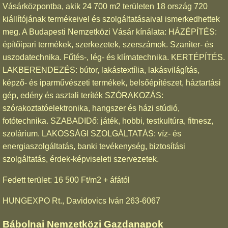
Vásárközpontba, akik 24 700 m2 területen 18 ország 720
kiállítójának termékeivel és szolgáltatásaival ismerkedhettek
meg. A Budapesti Nemzetközi Vásár kínálata: HÁZÉPÍTÉS:
építőipari termékek, szerkezetek, szerszámok. Szaniter- és
uszodatechnika. Fűtés-, lég- és klímatechnika. KERTÉPÍTÉS.
LAKBERENDEZÉS: bútor, lakástextília, lakásvilágítás,
képző- és iparművészeti termékek, belsőépítészet, háztartási
gép, edény és asztali teríték SZÓRAKOZÁS:
szórakoztatóelektronika, hangszer és házi stúdió,
fotótechnika. SZABADIDő: játék, hobbi, testkultúra, fitnesz,
szolárium. LAKOSSÁGI SZOLGÁLTATÁS: víz- és
energiaszolgáltatás, banki tevékenység, biztosítási
szolgáltatás, érdek-képviseleti szervezetek.
Fedett terület: 16 500 Ft/m2 + áfától
HUNGEXPO Rt., Davidovics Iván 263-6067
Bábolnai Nemzetközi Gazdanapok