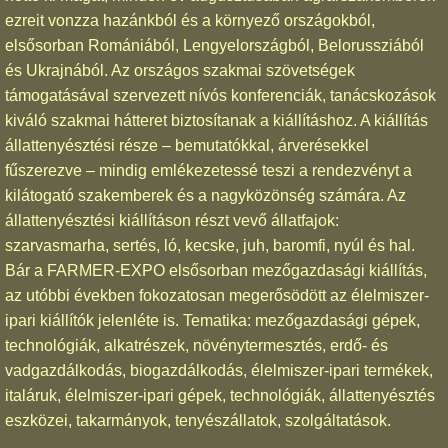
ezreit vonzza hazánkból és a környező országokból,
elsősorban Romániából, Lengyelországból, Belorussziából
és Ukrajnából. Az országos szakmai szövetségek
támogatásával szervezett nívós konferenciák, tanácskozások
kiváló szakmai hátteret biztosítanak a kiállításhoz. A kiállítás
állattenyésztési része – bemutatókkal, árverésekkel
fűszerezve – mindig emlékezetessé teszi a rendezvényt a
kilátogató szakemberek és a nagyközönség számára. Az
állattenyésztési kiállításon részt vevő állatfajok:
szarvasmarha, sertés, ló, kecske, juh, baromfi, nyúl és hal.
Bár a FARMER-EXPO elsősorban mezőgazdasági kiállítás,
az utóbbi években fokozatosan megerősödött az élelmiszer-
ipari kiállítók jelenléte is. Tematika: mezőgazdasági gépek,
technológiák, alkatrészek, növénytermesztés, erdő- és
vadgazdálkodás, biogazdálkodás, élelmiszer-ipari termékek,
italáruk, élelmiszer-ipari gépek, technológiák, állattenyésztés
eszközei, takarmányok, tenyészállatok, szolgáltatások.