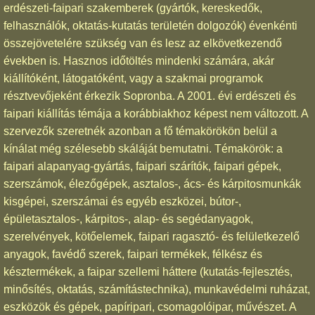
erdészeti-faipari szakemberek (gyártók, kereskedők,
felhasználók, oktatás-kutatás területén dolgozók) évenkénti
összejövetelére szükség van és lesz az elkövetkezendő
években is. Hasznos időtöltés mindenki számára, akár
kiállítóként, látogatóként, vagy a szakmai programok
résztvevőjeként érkezik Sopronba. A 2001. évi erdészeti és
faipari kiállítás témája a korábbiakhoz képest nem változott. A
szervezők szeretnék azonban a fő témakörökön belül a
kínálat még szélesebb skáláját bemutatni. Témakörök: a
faipari alapanyag-gyártás, faipari szárítók, faipari gépek,
szerszámok, élezőgépek, asztalos-, ács- és kárpitosmunkák
kisgépei, szerszámai és egyéb eszközei, bútor-,
épületasztalos-, kárpitos-, alap- és segédanyagok,
szerelvények, kötőelemek, faipari ragasztó- és felületkezelő
anyagok, favédő szerek, faipari termékek, félkész és
késztermékek, a faipar szellemi háttere (kutatás-fejlesztés,
minősítés, oktatás, számítástechnika), munkavédelmi ruházat,
eszközök és gépek, papíripari, csomagolóipar, művészet. A