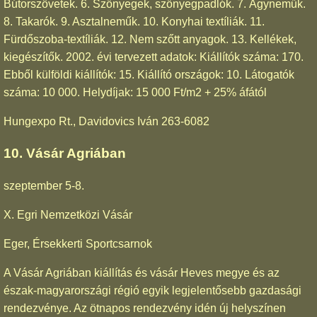
Bútorszövetek. 6. Szőnyegek, szőnyegpadlók. 7. Ágyneműk.
8. Takarók. 9. Asztalneműk. 10. Konyhai textíliák. 11.
Fürdőszoba-textíliák. 12. Nem szőtt anyagok. 13. Kellékek,
kiegészítők. 2002. évi tervezett adatok: Kiállítók száma: 170.
Ebből külföldi kiállítók: 15. Kiállító országok: 10. Látogatók
száma: 10 000. Helydíjak: 15 000 Ft/m2 + 25% áfától
Hungexpo Rt., Davidovics Iván 263-6082
10. Vásár Agriában
szeptember 5-8.
X. Egri Nemzetközi Vásár
Eger, Érsekkerti Sportcsarnok
A Vásár Agriában kiállítás és vásár Heves megye és az
észak-magyarországi régió egyik legjelentősebb gazdasági
rendezvénye. Az ötnapos rendezvény idén új helyszínen