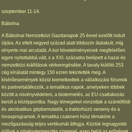
szeptember 11-14.
Bábolna
A Bábolnai Nemzetközi Gazdanapok 25 évvel ezelőtt indult
útjára. Az eltelt negyed század alatt többször átalakult, míg
elnyerte mai arculatát. A kor követelményeinek megfelelően
egyre nyitottabbá vált, s a XXI. századra belépett a hazai és
nemzetközi kiállítások vérkeringésébe. A tavaly kiállító 253
cég kínálatát mintegy 150 ezren tekintették meg. A
kísérőesemények közül kiemelkedtek a vállalkozási fórumok
és partnertalálkozók, a tematikus napok, amelyeken többek
között a növényvédelem, a biotermelés, az EU-csatlakozás
került a középpontba. Nagy tömegeket vonzottak a szántóföldi
és akrobatikus gépbemutatók, a traktorhúzó verseny és a
lovasprogramok. A tematika csaknem húsz témaköre a
mezőgazdaság teljes vertikumát átfogja. Köztük legnagyobb
súllyal a növénytermesztés szerepel, ezen belül az erőgépek