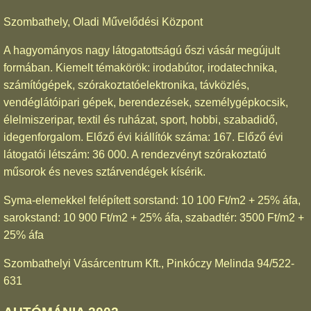
Szombathely, Oladi Művelődési Központ
A hagyományos nagy látogatottságú őszi vásár megújult
formában. Kiemelt témakörök: irodabútor, irodatechnika,
számítógépek, szórakoztatóelektronika, távközlés,
vendéglátóipari gépek, berendezések, személygépkocsik,
élelmiszeripar, textil és ruházat, sport, hobbi, szabadidő,
idegenforgalom. Előző évi kiállítók száma: 167. Előző évi
látogatói létszám: 36 000. A rendezvényt szórakoztató
műsorok és neves sztárvendégek kísérik.
Syma-elemekkel felépített sorstand: 10 100 Ft/m2 + 25% áfa,
sarokstand: 10 900 Ft/m2 + 25% áfa, szabadtér: 3500 Ft/m2 +
25% áfa
Szombathelyi Vásárcentrum Kft., Pinkóczy Melinda 94/522-
631