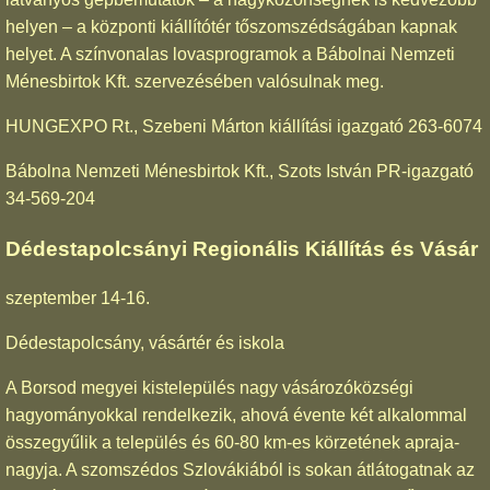
helyen – a központi kiállítótér tőszomszédságában kapnak
helyet. A színvonalas lovasprogramok a Bábolnai Nemzeti
Ménesbirtok Kft. szervezésében valósulnak meg.
HUNGEXPO Rt., Szebeni Márton kiállítási igazgató 263-6074
Bábolna Nemzeti Ménesbirtok Kft., Szots István PR-igazgató
34-569-204
Dédestapolcsányi Regionális Kiállítás és Vásár
szeptember 14-16.
Dédestapolcsány, vásártér és iskola
A Borsod megyei kistelepülés nagy vásározóközségi
hagyományokkal rendelkezik, ahová évente két alkalommal
összegyűlik a település és 60-80 km-es körzetének apraja-
nagyja. A szomszédos Szlovákiából is sokan átlátogatnak az