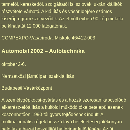
termelői, kereskedői, szolgáltatói is: szlovák, ukrán kiállítók
részvétele várható. A kiállítás és vásár idejére számos
kísérőprogram szerveződik. Az elmúlt évben 90 cég mutatta
be kínálatát 12 000 látogatónak.
COMPEXPO-Vásáriroda, Miskolc 46/412-003
Automobil 2002 – Autótechnika
október 2-6.
Nemzetközi járműipari szakkiállítás
Budapesti Vásárközpont
A személygépkocsi-gyártás és a hozzá szorosan kapcsolódó
alkatrész-előállítás a külföldi működő tőke betelepülésének
köszönhetően 1990-től gyors fejlődésnek indult. A
multinacionális cégek hosszú távú befektetései jótékonyan
hatottak a hazai beszállítói háttéripar fejlődésére. Az új