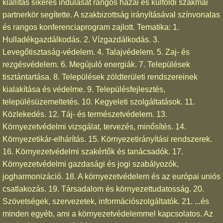
kiállítás sikeres indulását rangos hazai és külföldi szakmai
partnerkör segítette. A szakbizottság irányításával színvonalas
és rangos konferenciaprogram zajlott. Tematika: 1.
Hulladékgazdálkodás. 2. Vízgazdálkodás. 3.
Levegőtisztaság-védelem. 4. Talajvédelem. 5. Zaj- és
rezgésvédelem. 6. Megújuló energiák. 7. Települések
tisztántartása. 8. Települések zöldterületi rendszereinek
kialakítása és védelme. 9. Településfejlesztés,
településüzemeltetés. 10. Kegyeleti szolgáltatások. 11.
Közlekedés. 12. Táj- és természetvédelem. 13.
Környezetvédelmi vizsgálat, tervezés, minősítés. 14.
Környezetikár-elhárítás. 15. Környezetirányítási rendszerek.
16. Környezetvédelmi szakértők és tanácsadók. 17.
Környezetvédelmi gazdasági és jogi szabályozók,
jogharmonizáció. 18. A környezetvédelem és az európai uniós
csatlakozás. 19. Társadalom és környezettudatosság. 20.
Szövetségek, szervezetek, információszolgáltatók. 21. ...és
minden egyéb, ami a környezetvédelemmel kapcsolatos. Az