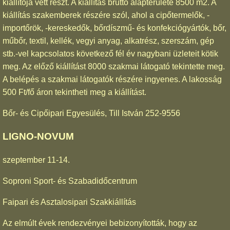
kiállítója vett részt. A kiállítás bruttó alapterülete 8500 m2. A
kiállítás szakemberek részére szól, ahol a cipőtermelők, -
importőrök, -kereskedők, bőrdíszmű- és konfekciógyártók, bőr,
műbőr, textil, kellék, vegyi anyag, alkatrész, szerszám, gép
stb.-vel kapcsolatos következő fél év nagybani üzleteit kötik
meg. Az előző kiállítást 8000 szakmai látogató tekintette meg.
A belépés a szakmai látogatók részére ingyenes. A lakosság
500 Ft/fő áron tekintheti meg a kiállítást.
Bőr- és Cipőipari Egyesülés, Till István 252-9556
LIGNO-NOVUM
szeptember 11-14.
Soproni Sport- és Szabadidőcentrum
Faipari és Asztalosipari Szakkiállítás
Az elmúlt évek rendezvényei bebizonyították, hogy az