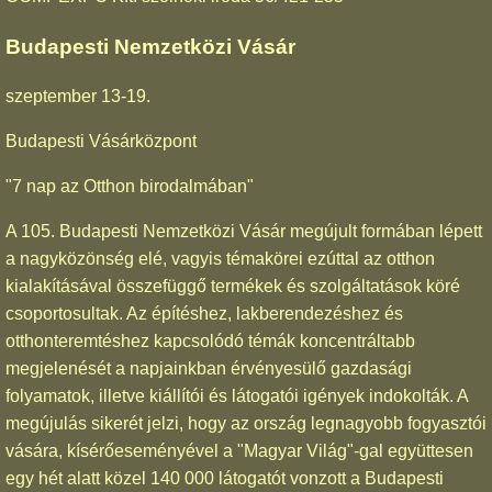
Budapesti Nemzetközi Vásár
szeptember 13-19.
Budapesti Vásárközpont
"7 nap az Otthon birodalmában"
A 105. Budapesti Nemzetközi Vásár megújult formában lépett
a nagyközönség elé, vagyis témakörei ezúttal az otthon
kialakításával összefüggő termékek és szolgáltatások köré
csoportosultak. Az építéshez, lakberendezéshez és
otthonteremtéshez kapcsolódó témák koncentráltabb
megjelenését a napjainkban érvényesülő gazdasági
folyamatok, illetve kiállítói és látogatói igények indokolták. A
megújulás sikerét jelzi, hogy az ország legnagyobb fogyasztói
vására, kísérőeseményével a "Magyar Világ"-gal együttesen
egy hét alatt közel 140 000 látogatót vonzott a Budapesti