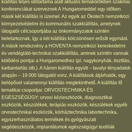
kiállítás teljes időtartama alatt aktuális témakörökben szakmai
konferenciákat szerveznek A Hungaromeddel egy időben
másik két kiállítás is üzemel. Az egyik az Ökotech nemzetközi
környezetvédelmi és kommunális szakkiállítás, amelynek
látogatói célcsoportjába az önkormányzatok szintén
beletartoznak, így a két kiállítás kölcsönösen erősíti egymást.
A másik rendezvény a HOVENTA nemzetközi kereskedelmi
és vendéglátó-technikai szakkiállítás, aminek szintén vannak
kötődési pontjai a Hungaromedhez (pl. nagykonyhák, tisztítás,
karbantartás stb.). A három kiállítás együtt – tavalyi tényadatok
alapján – 19 000 látogatót vonz. A kiállítások átjárhatók, egy
belépővel valamennyi kiállítás megtekinthető. A kiállítás fő
tematikai csoportjai: ORVOSTECHNIKA ÉS
EGÉSZSÉGÜGY: orvosi kézieszközök, diagnosztikai
eszközök, készülékek, terápiás eszközök, készülékek egyéb
orvostechnikai eszközök, kórháztechnika labortechnika,
egyszerhasználatos termékek és gyógyászati
segédeszközök, implantátumok egészségügyi textiliák