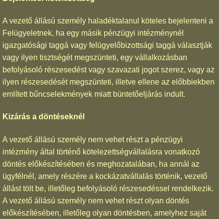
A vezető állású személy haladéktalanul köteles bejelenteni a
Felügyeletnek, ha egy másik pénzügyi intézménynél
igazgatósági taggá vagy felügyelőbizottsági taggá választják
vagy ilyen tisztségét megszünteti, egy vállalkozásban
befolyásoló részesedést vagy szavazati jogot szerez, vagy az
ilyen részesedését megszünteti, illetve ellene az előbbiekben
említett bűncselekmények miatt büntetőeljárás indult.
Kizárás a döntéseknél
A vezető állású személy nem vehet részt a pénzügyi
intézmény által történő kötelezettségvállalásra vonatkozó
döntés előkészítésében és meghozatalában, ha annál az
ügyfélnél, amely részére a kockázatvállalás történik, vezető
állást tölt be, illetőleg befolyásoló részesedéssel rendelkezik.
A vezető állású személy nem vehet részt olyan döntés
előkészítésében, illetőleg olyan döntésben, amelyhez saját