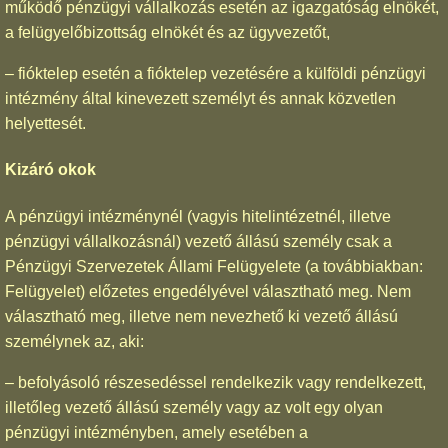
működő pénzügyi vállalkozás esetén az igazgatóság elnökét,
a felügyelőbizottság elnökét és az ügyvezetőt,
– fióktelep esetén a fióktelep vezetésére a külföldi pénzügyi
intézmény által kinevezett személyt és annak közvetlen
helyettesét.
Kizáró okok
A pénzügyi intézménynél (vagyis hitelintézetnél, illetve
pénzügyi vállalkozásnál) vezető állású személy csak a
Pénzügyi Szervezetek Állami Felügyelete (a továbbiakban:
Felügyelet) előzetes engedélyével választható meg. Nem
választható meg, illetve nem nevezhető ki vezető állású
személynek az, aki:
– befolyásoló részesedéssel rendelkezik vagy rendelkezett,
illetőleg vezető állású személy vagy az volt egy olyan
pénzügyi intézményben, amely esetében a