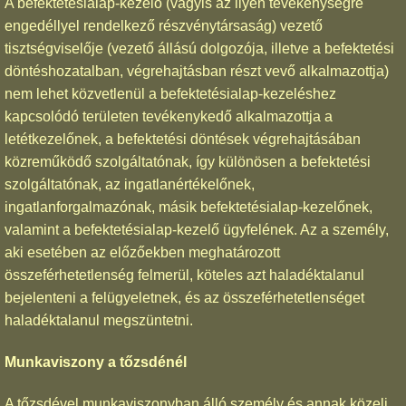
A befektetésialap-kezelő (vagyis az ilyen tevékenységre
engedéllyel rendelkező részvénytársaság) vezető
tisztségviselője (vezető állású dolgozója, illetve a befektetési
döntéshozatalban, végrehajtásban részt vevő alkalmazottja)
nem lehet közvetlenül a befektetésialap-kezeléshez
kapcsolódó területen tevékenykedő alkalmazottja a
letétkezelőnek, a befektetési döntések végrehajtásában
közreműködő szolgáltatónak, így különösen a befektetési
szolgáltatónak, az ingatlanértékelőnek,
ingatlanforgalmazónak, másik befektetésialap-kezelőnek,
valamint a befektetésialap-kezelő ügyfelének. Az a személy,
aki esetében az előzőekben meghatározott
összeférhetetlenség felmerül, köteles azt haladéktalanul
bejelenteni a felügyeletnek, és az összeférhetetlenséget
haladéktalanul megszüntetni.
Munkaviszony a tőzsdénél
A tőzsdével munkaviszonyban álló személy és annak közeli