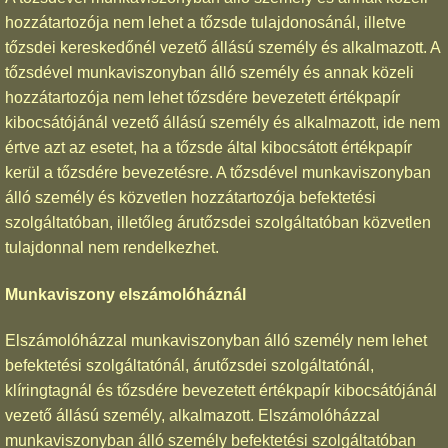
hozzátartozója nem lehet a tőzsde tulajdonosánál, illetve
tőzsdei kereskedőnél vezető állású személy és alkalmazott. A
tőzsdével munkaviszonyban álló személy és annak közeli
hozzátartozója nem lehet tőzsdére bevezetett értékpapír
kibocsátójánál vezető állású személy és alkalmazott, ide nem
értve azt az esetet, ha a tőzsde által kibocsátott értékpapír
kerül a tőzsdére bevezetésre. A tőzsdével munkaviszonyban
álló személy és közvetlen hozzátartozója befektetési
szolgáltatóban, illetőleg árutőzsdei szolgáltatóban közvetlen
tulajdonnal nem rendelkezhet.
Munkaviszony elszámolóháznál
Elszámolóházzal munkaviszonyban álló személy nem lehet
befektetési szolgáltatónál, árutőzsdei szolgáltatónál,
klíringtagnál és tőzsdére bevezetett értékpapír kibocsátójánál
vezető állású személy, alkalmazott. Elszámolóházzal
munkaviszonyban álló személy befektetési szolgáltatóban