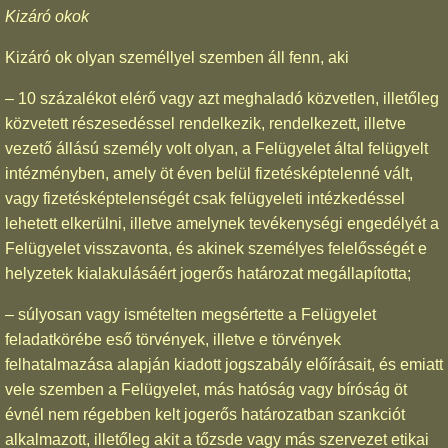
Kizáró okok
Kizáró ok olyan személlyel szemben áll fenn, aki
– 10 százalékot elérő vagy azt meghaladó közvetlen, illetőleg
közvetett részesedéssel rendelkezik, rendelkezett, illetve
vezető állású személy volt olyan, a Felügyelet által felügyelt
intézményben, amely öt éven belül fizetésképtelenné vált,
vagy fizetésképtelenségét csak felügyeleti intézkedéssel
lehetett elkerülni, illetve amelynek tevékenységi engedélyét a
Felügyelet visszavonta, és akinek személyes felelősségét e
helyzetek kialakulásáért jogerős határozat megállapította;
– súlyosan vagy ismételten megsértette a Felügyelet
feladatkörébe eső törvények, illetve e törvények
felhatalmazása alapján kiadott jogszabály előírásait, és emiatt
vele szemben a Felügyelet, más hatóság vagy bíróság öt
évnél nem régebben kelt jogerős határozatban szankciót
alkalmazott, illetőleg akit a tőzsde vagy más szervezet etikai