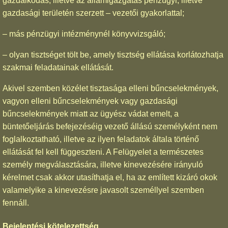
gazdálkodás, illetve az államigazgatás pénzügyi, illetve
gazdasági területén szerzett – vezetői gyakorlattal;
– más pénzügyi intézménynél könyvvizsgáló;
– olyan tisztséget tölt be, amely tisztség ellátása korlátozhatja
szakmai feladatainak ellátását.
Akivel szemben közélet tisztasága elleni bűncselekmények,
vagyon elleni bűncselekmények vagy gazdasági
bűncselekmények miatt az ügyész vádat emelt, a
büntetőeljárás befejezéséig vezető állású személyként nem
foglalkoztatható, illetve az ilyen feladatok általa történő
ellátását fel kell függeszteni. A Felügyelet a természetes
személy megválasztására, illetve kinevezésére irányuló
kérelmet csak akkor utasíthatja el, ha az említett kizáró okok
valamelyike a kinevezésre javasolt személlyel szemben
fennáll.
Bejelentési kötelezettség