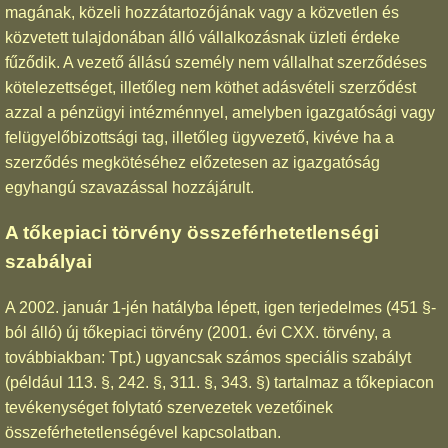
magának, közeli hozzátartozójának vagy a közvetlen és
közvetett tulajdonában álló vállalkozásnak üzleti érdeke
fűződik. A vezető állású személy nem vállalhat szerződéses
kötelezettséget, illetőleg nem köthet adásvételi szerződést
azzal a pénzügyi intézménnyel, amelyben igazgatósági vagy
felügyelőbizottsági tag, illetőleg ügyvezető, kivéve ha a
szerződés megkötéséhez előzetesen az igazgatóság
egyhangú szavazással hozzájárult.
A tőkepiaci törvény összeférhetetlenségi
szabályai
A 2002. január 1-jén hatályba lépett, igen terjedelmes (451 §-
ból álló) új tőkepiaci törvény (2001. évi CXX. törvény, a
továbbiakban: Tpt.) ugyancsak számos speciális szabályt
(például 113. §, 242. §, 311. §, 343. §) tartalmaz a tőkepiacon
tevékenységet folytató szervezetek vezetőinek
összeférhetetlenségével kapcsolatban.