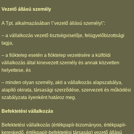
Vezető állású személy
A Tpt. alkalmazásában \"vezető állású személy\":
– a vállalkozás vezető tisztségviselője, felügyelőbizottsági
tagja,
– a fióktelep esetén a fióktelep vezetésére a külföldi
vállalkozás által kinevezett személy és annak közvetlen
helyettese, és
– minden olyan személy, akit a vállalkozás alapszabálya,
alapító okirata, társasági szerződése, szervezeti és működési
szabályzata ilyenként határoz meg.
Befektetési vállalkozás
Befektetési vállalkozás (értékpapír-bizományos, értékpapír-
kereskedő, értékpapír-befektetési társaság) vezető állású