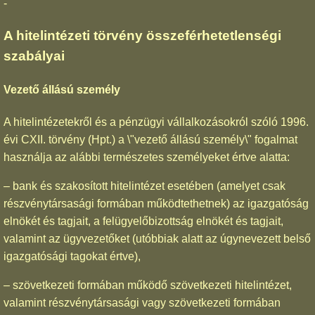
-
A hitelintézeti törvény összeférhetetlenségi
szabályai
Vezető állású személy
A hitelintézetekről és a pénzügyi vállalkozásokról szóló 1996.
évi CXII. törvény (Hpt.) a \"vezető állású személy\" fogalmat
használja az alábbi természetes személyeket értve alatta:
– bank és szakosított hitelintézet esetében (amelyet csak
részvénytársasági formában működtethetnek) az igazgatóság
elnökét és tagjait, a felügyelőbizottság elnökét és tagjait,
valamint az ügyvezetőket (utóbbiak alatt az úgynevezett belső
igazgatósági tagokat értve),
– szövetkezeti formában működő szövetkezeti hitelintézet,
valamint részvénytársasági vagy szövetkezeti formában