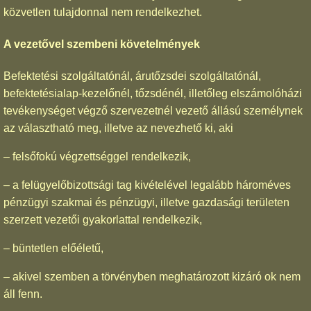
közvetlen tulajdonnal nem rendelkezhet.
A vezetővel szembeni követelmények
Befektetési szolgáltatónál, árutőzsdei szolgáltatónál,
befektetésialap-kezelőnél, tőzsdénél, illetőleg elszámolóházi
tevékenységet végző szervezetnél vezető állású személynek
az választható meg, illetve az nevezhető ki, aki
– felsőfokú végzettséggel rendelkezik,
– a felügyelőbizottsági tag kivételével legalább hároméves
pénzügyi szakmai és pénzügyi, illetve gazdasági területen
szerzett vezetői gyakorlattal rendelkezik,
– büntetlen előéletű,
– akivel szemben a törvényben meghatározott kizáró ok nem
áll fenn.