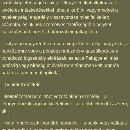
fizetésképtelenséget csak a Felügyelet által alkalmazott
kivételes intézkedésekkel lehet elkerülni, vagy amelyet a
tevékenységi engedély visszavonása miatt fel kellett
számolni, és akinek személyes felelősségét e helyzet
kialakulásáért jogerős határozat megállapította;
– súlyosan vagy rendszeresen megsértette a Hpt. vagy más, a
banküzemre vagy a pénzügyi intézmény gazdálkodására
vonatkozó jogszabály előírásait, és ezt a Felügyelet, más
hatóság vagy bíróság öt évnél nem régebben kelt jogerős
határozatban megállapította;
– büntetett előéletű.
Hitelintézetnél nem lehet vezető állású személy – a
felügyelőbizottsági tag kivételével – az előbbieken túl az sem,
aki:
– nem rendelkezik legalább háromévi – a banki vagy vállalati