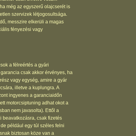
ha még az egyszerű olajcserét is
etlen szervizek létjogosultsága.
aidő, messzire elkerüli a magas
iális fényezési vagy
ok a félreértés a gyári
 garancia csak akkor érvényes, ha
trész vagy egység, amire a gyár
csára, illetve a kuplungra. A
szont ingyenes a garanciaidőn
ett motorcsiptuning adhat okot a
sban nem javasolta). Ettől a
 beavatkozásra, csak fizetés
de például egy túl széles felni
snak biztosan köze van a