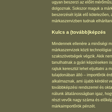
ugyan beszerzi az előírt mérőműs
dolgoznak. Sokszor maguk a márk
beszerzését írják elő kötelezően
márkaszervizben tudnak elhárítani
Kulcs a (tovább)képzés
Mindennek ellenére a minőségi mu
márkaszervizek közti technológia
szakszövetségek végzik. Akik nem 
tanulhatnak a gyári képzéseken i
rajtuk keresztül lehet eljuttatni 
tulajdonában álló – importőrök ér
alkalmaznak, ami újabb kérdést v
továbbképzési rendszerrel és oktat
nálunk általánosságban igaz, hog
részt vevők nagy száma és előkép
márkaimportőrök pénzét.