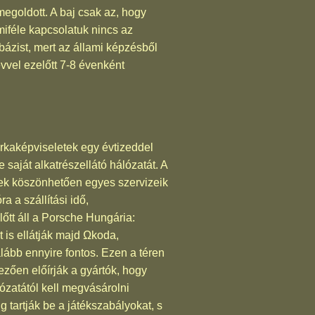
egoldott. A baj csak az, hogy
miféle kapcsolatuk nincs az
bázist, mert az állami képzésből
évvel ezelőtt 7-8 évenként
árkaképviseletek egy évtizeddel
 saját alkatrészellátó hálózatát. A
ek köszönhetően egyes szervizeik
 a szállítási idő,
őtt áll a Porsche Hungária:
 is ellátják majd Ωkoda,
ább ennyire fontos. Ezen a téren
zően előírják a gyártók, hogy
lózatától kell megvásárolni
tartják be a játékszabályokat, s