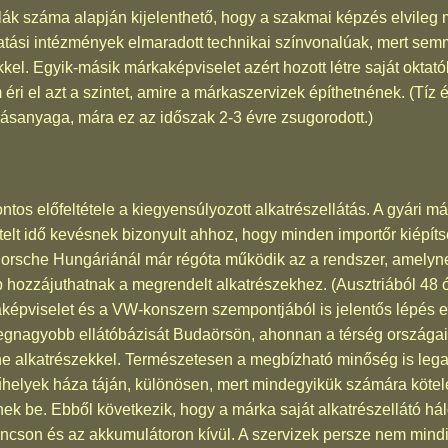
ák száma alapján kijelenthető, hogy a szakmai képzés elvileg m
ktatási intézmények elmaradott technikai színvonalúak, mert sem
el. Egyik-másik márkaképviselet azért hozott létre saját oktató
ri el azt a szintet, amire a márkaszervizek építhetnének. (Tíz 
dásanyaga, mára ez az időszak 2-3 évre zsugorodott.)
tos előfeltétele a kiegyensúlyozott alkatrészellátás. A gyári m
eltelt idő kevésnek bizonyult ahhoz, hogy minden importőr kiépítse
orsche Hungáriánál már régóta működik az a rendszer, amelyn
zzájuthatnak a megrendelt alkatrészekhez. (Ausztriából 48 óra
épviselet és a VW-konszern szempontjából is jelentős lépés el
egnagyobb ellátóbázisát Budaörsön, ahonnan a térség országait
e alkatrészekkel. Természetesen a megbízható minőség is legal
elyek háza táján, különösen, mert mindegyikük számára kötele
nek be. Ebből következik, hogy a márka saját alkatrészellátó há
cson és az akkumulátoron kívül. A szervizek persze nem mindig 