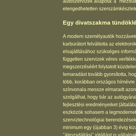
autószervizek állapota: a "mezít
elengedhetetlen szerszámkészlet
Egy divatszakma tündökl
A modern személyautók hozzávetőle
karburátort felváltotta az elektro
elsajátításához szükséges inform
független szervizek véres veríték
megszerzéséért folytatott küzdel
lemaradást tovább gyorsította, ho
több, korábban országos hírnévre s
színvonala messze elmaradt azon 
szolgálhat, hogy bár az autógyára
fejlesztési eredményeiket (általáb
eszközök sohasem a legmodernebb
szerviztechnológiai berendezések
minimum egy (újabban 3) évig kizá
"átrozsdállási" jótállást is válla