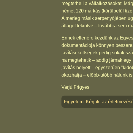
megterheli a vállalkozásokat. Má
német 120 márkás (körülbelül tizen
A mérleg másik serpenyőjében ug
átlagot tekintve – továbbra sem 
Ennek ellenére kezdünk az Egyesü
dokumentációja könnyen beszerez
javítási költségek pedig sokak s
ha megtehetik – addig járnak egy
javítás helyett – egyszerűen "kidob
okozhatja – előbb-utóbb nálunk is
Varjú Frigyes
Figyelem! Kérjük, az értelmezésé