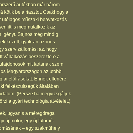
 korszerű autókban már három
 kötik be a riasztót. Csakhogy a
 az utólagos műszaki beavatkozás
en itt is megmutatkozik az
 igényt. Sajnos még mindig
ek között, gyakran azonos
gy szervizállomás: az, hogy
t vállalkozás beszerezte-e a
ulajdonosok mit tartanak szem
jnos Magyarországon az utóbbi
giai előírásokat. Ennek ellenére
i felkészültségük általában
rodalom. (Persze ha megvizsgáljuk
zi a gyári technológia átvételét.)
nek, ugyanis a méregdrága
y új motor, egy új futómű-
 nyomásának – egy szakműhely