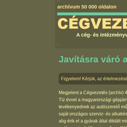
archívum 50 000 oldalon
CÉGVEZ
A cég- és intézményv
Javításra váró 
Figyelem! Kérjük, az értelmezésé
Megjelent a
Cégvezetés (archív) 
Tíz évvel a magyarországi gépjár
tevékenyednek az autószerelő műhe
saját országos szerviz- és alkatr
alig érik el a gyárak által diktál