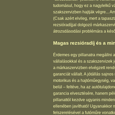
tudomásul, hogy ez a nagylelkű vá
szakszervizben hajtják végre... Am
(Csak azért elvileg, mert a tapasz
rezsióradíjjal dolgozó márkaszerv
átrozsdásodási problémára a kés
Magas rezsióradíj és a m
Érdemes egy pillanatra megállni a
vállalásokkal és a szakszervizek 
a márkaszervizben elvégzett rend
garanciát vállalt. A jótállás sajno
motorikus és a hajtóműegység, val
belül – feltéve, ha az autótulajd
garancia elvesztésére, hanem péld
pillanattól kezdve ugyanis minde
ellenében javítható! Ugyanakkor ne
felszerelésével a futóműre vonat