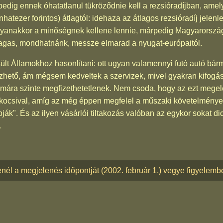
rpedig ennek óhatatlanul tükröződnie kell a rezsióradíjban, a
hatezer forintos) átlagtól: idehaza az átlagos rezsióradíj jelen
yanakkor a minőségnek kellene lennie, márpedig Magyarország
magas, mondhatnánk, messze elmarad a nyugat-európaitól.
lt Államokhoz hasonlítani: ott ugyan valamennyi futó autó bár
hető, ám mégsem kedveltek a szervizek, mivel gyakran kifogá
zámára szinte megfizethetetlenek. Nem csoda, hogy az ezt megel
 kocsival, amíg az még éppen megfelel a műszaki követelmény
ják". És az ilyen vásárlói tiltakozás valóban az egykor sokat dic
.
nél a megjelenés időpontját (2002. február 1.) vegye figyelemb