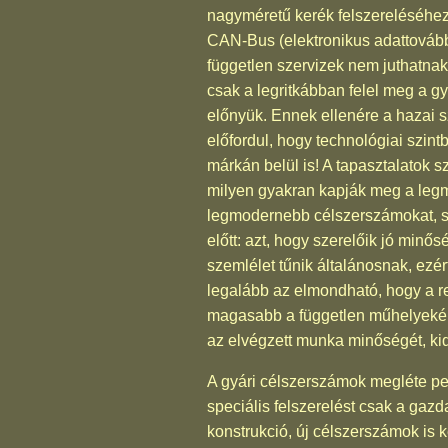
nagyméretű kerék felszereléséhez
CAN-Bus (elektronikus adattovábbí
független szervizek nem juthatnak
csak a legritkábban felel meg a g
előnyük. Ennek ellenére a hazai
előfordul, hogy technológiai szi
márkán belül is! A tapasztalatok 
milyen gyakran kapják meg a legm
legmodernebb célszerszámokat, s
előtt: azt, hogy szerelőik jó mi
szemlélet tűnik általánosnak, ezé
legalább az elmondható, hogy a r
magasabb a független műhelyekéné
az elvégzett munka minőségét, kid
A gyári célszerszámok megléte pe
speciális felszerelést csak a gaz
konstrukció, új célszerszámok is