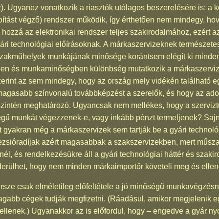
). Ugyanez vonatkozik a riasztók utólagos beszerelésére is: a
tást végző) rendszer működik, így érthetően nem mindegy, hová
 hozzá az elektronikai rendszer teljes szakirodalmához, ezért
yári technológiai előírásoknak. A márkaszervizeknek természetes
 szakműhelyek munkájának minősége korántsem elégít ki minden
ntben és munkaminőségben különbség mutatkozik a márkaszerviz
szerint az sem mindegy, hogy az ország mely vidékén található e
agasabb színvonalú továbbképzést a szerelők, és hogy az adot
zintén meghatározó. Ugyancsak nem mellékes, hogy a szervizt
nőségű munkát végezzenek-e, vagy inkább pénzt termeljenek? Sa
rt gyakran még a márkaszervizek sem tartják be a gyári technoló
ezsióradíjak azért magasabbak a szakszervizekben, mert műszak
l, és rendelkezésükre áll a gyári technológiai háttér és szaki
erülhet, hogy nem minden márkaimportőr követeli meg és ellenőr
rsze csak elméletileg előfeltétele a jó minőségű munkavégzés
dagabb cégek tudják megfizetni. (Ráadásul, amikor megjelenik eg
 kellenek.) Ugyanakkor az is előfordul, hogy – engedve a gyár