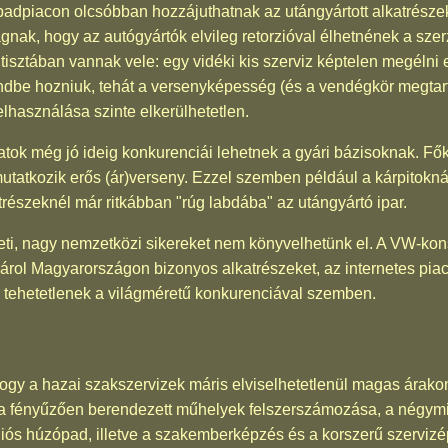
abadpiacon olcsóbban hozzájuthatnak az utángyártott alkatrésze
ágnak, hogy az autógyártók elvileg retorzióval élhetnének a s
isztában vannak vele: egy vidéki kis szerviz képtelen megélni 
rendbe hozniuk, tehát a versenyképesség (és a vendégkör megtar
elhasználása szinte elkerülhetetlen.
zatok még jó ideig konkurenciái lehetnek a gyári bázisoknak. Fő
mutatkozik erős (ár)verseny. Ezzel szemben például a kárpitokná
atrészeknél már ritkábban "rúg labdába" az utángyártó ipar.
leti, nagy nemzetközi sikereket nem könyvelhetünk el. A VW-kon
rol Magyarországon bizonyos alkatrészeket, az internetes pia
r tehetetlenek a világméretű konkurenciával szemben.
ogy a hazai szakszervizek máris elviselhetetlenül magas árak
 fényűzően berendezett műhelyek felszerszámozása, a négymillió
lliós húzópad, illetve a szakemberképzés és a korszerű szervizé