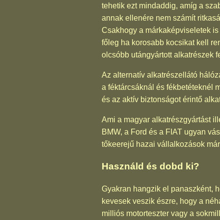
tehetik ezt mindaddig, amíg a sz
annak ellenére nem számít ritkas
Csakhogy a márkaképviseletek is t
főleg ha korosabb kocsikat kell 
olcsóbb utángyártott alkatrészek f
Az alternatív alkatrészellátó háló
a féktárcsáknál és fékbetéteknél 
és az aktív biztonságot érintő alk
Ami a magyar alkatrészgyártást il
BMW, a Ford és a FIAT ugyan vásá
tőkeerejű hazai vállalkozások má
Használd és dobd ki?
Gyakran hangzik el panaszként, h
kevesek veszik észre, hogy a néha
milliós motorteszter vagy a sokmi