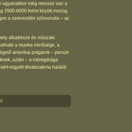
mely ugyanakkor még messze van a
leg 3500-6000 forint között mozog.
on a szervizelés színvonala – az
mely alkatrésze és műszaki
solható a munka minősége, a
égelő amerikai polgárok – persze
eknek, aztán – a méregdrága
sért-irigyelt divatszakma halálát
e!