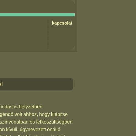
kapcsolat
e!
mondásos helyzetben
gendő volt ahhoz, hogy kiépítse
 színvonalban és felkészültségben
on kívüli, úgynevezett önálló