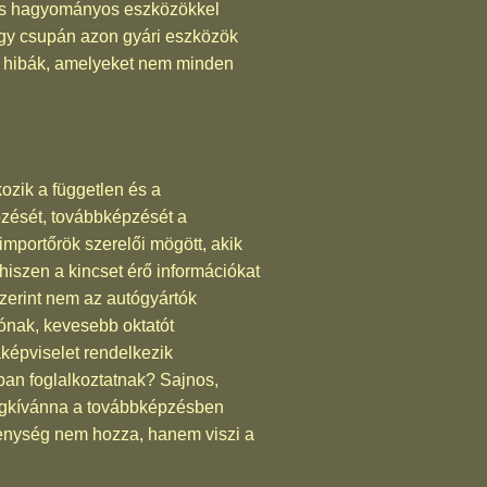
, és hagyományos eszközökkel
gy csupán azon gyári eszközök
k hibák, amelyeket nem minden
ozik a független és a
zését, továbbképzését a
mportőrök szerelői mögött, akik
iszen a kincset érő információkat
szerint nem az autógyártók
jónak, kevesebb oktatót
képviselet rendelkezik
ában foglalkoztatnak? Sajnos,
megkívánna a továbbképzésben
kenység nem hozza, hanem viszi a