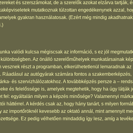
zereket és szerszámokat, de a szerelők azokat elzárva tartják
aképviseletek mutatkoznak túlzottan engedékenynek azzal, ho
, amelyek gyakran használatosak. (Ezért még mindig akadhatna
.)
nka valódi kulcsa mégiscsak az információ, s ez jól megmutatk
i különbségben. Az önálló szerelőműhelyek munkatársainak kép
vesznek részt a programban, elkerülhetetlenül lemaradnak az i
s. Ráadásul az autógyárak számára fontos a szakemberképzés, h
a márka- és szervizhálózatokhoz. A továbbképzés persze a – rend
deke és felelőssége is, amelyek megtehetik, hogy ha úgy látják 
et fel: egyáltalán milyen a képzés minősége? Valamennyi márka
ói háttérrel. A kérdés csak az, hogy hány tanárt, s milyen form
y az importőröknél kevesebb az oktató annál, mint amennyit 
zettsége. Ez pedig vélhetően mindaddig így lesz, amíg a tevé