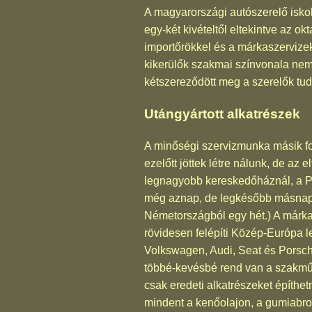
A magyarországi autószerelő iskol
egy-két kivételtől eltekintve az o
importőrökkel és a márkaszervizekk
kikerülők szakmai színvonala nem é
kétszereződött meg a szerelők tu
Utángyártott alkatrészek
A minőségi szervizmunka másik fon
ezelőtt jöttek létre nálunk, de az 
legnagyobb kereskedőháznál, a P
még aznap, de legkésőbb másnap ho
Németországból egy hét.) A márkak
rövidesen felépíti Közép-Európa l
Volkswagen, Audi, Seat és Porsch
többé-kevésbé rend van a szakműh
csak eredeti alkatrészeket építhet
mindent a kenőolajon, a gumiabron