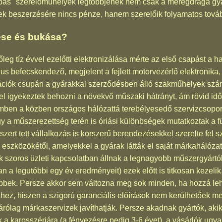
lábas" szerelőműhelyek legtöbbjének nem csak a méregdrága gyá
ek beszerzésére nincs pénze, hanem szerelőik folyamatos tov
ése és bukása?
g tíz évvel ezelőtti elektronizálása mérte az első csapást a haz
nikus befecskendező, megjelent a fejlett motorvezérlő elektronik
ációk csupán a gyárakkal szerződésben álló szakműhelyek szám
kel igyekeztek behozni a növekvő műszaki hátrányt, ám rövid idő
emben a közben országos hálózattá terebélyesedő szervizcsopor
gy a műszerezettség terén is óriási különbségek mutatkoztak a f
zert tett vállalkozás is korszerű berendezésekkel szerelte fel 
eszközökétől, amelyekkel a gyárak látták el saját márkahálóza
k szoros üzleti kapcsolatban állnak a legnagyobb műszergyártók
an a legutóbbi egy év eredményeit) ezek előtt is titkosan kezeli
ek. Persze akkor sem változna meg sok minden, ha hozzá lehe
hez, hiszen a szigorú garanciális előírások nem kerülhetőek m
rólag márkaszervizek javíthatják. Persze akadnak gyártók, aki
lnak a karosszériára (a fényezésre pedig 3-6 évet), a vásárlók ug