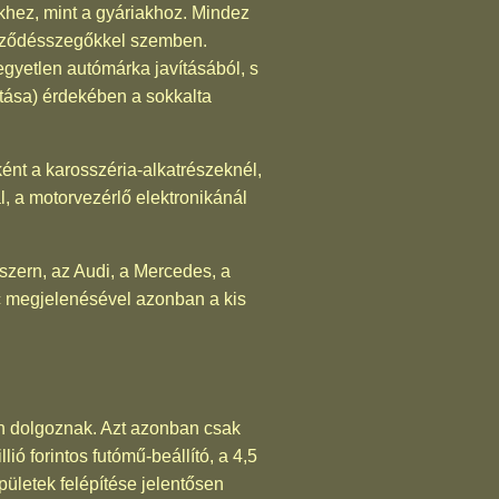
khez, mint a gyáriakhoz. Mindez
zerződésszegőkkel szemben.
egyetlen autómárka javításából, s
tása) érdekében a sokkalta
ként a karosszéria-alkatrészeknél,
l, a motorvezérlő elektronikánál
szern, az Audi, a Mercedes, a
c megjelenésével azonban a kis
on dolgoznak. Azt azonban csak
 forintos futómű-beállító, a 4,5
pületek felépítése jelentősen