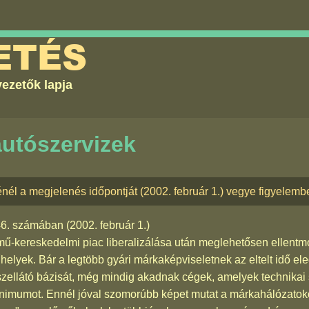
ETÉS
ezetők lapja
autószervizek
nél a megjelenés időpontját (2002. február 1.) vegye figyelemb
46. számában
(2002. február 1.)
mű-kereskedelmi piac liberalizálása után meglehetősen ellent
lyek. Bár a legtöbb gyári márkaképviseletnek az eltelt idő ele
észellátó bázisát, még mindig akadnak cégek, amelyek technikai
t minimumot. Ennél jóval szomorúbb képet mutat a márkahálózatok