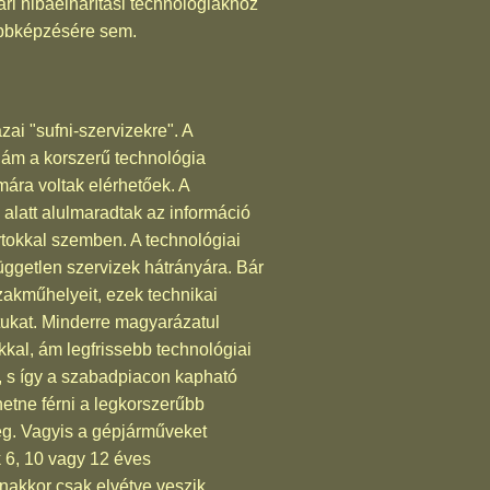
ri hibaelhárítási technológiákhoz
ábbképzésére sem.
ai "sufni-szervizekre". A
a, ám a korszerű technológia
ára voltak elérhetőek. A
 alatt alulmaradtak az információ
tokkal szemben. A technológiai
üggetlen szervizek hátrányára. Bár
szakműhelyeit, ezek technikai
tukat. Minderre magyarázatul
kal, ám legfrissebb technológiai
k, s így a szabadpiacon kapható
tne férni a legkorszerűbb
eg. Vagyis a gépjárműveket
k 6, 10 vagy 12 éves
yanakkor csak elvétve veszik