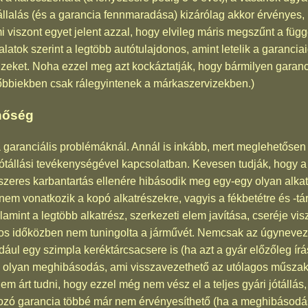
llalás (és a garancia fennmaradása) kizárólag akkor érvényes, 
i viszont egyet jelent azzal, hogy elvileg máris megszűnt a függ
talatok szerint a legtöbb autótulajdonos, amint letelik a garanci
izeket. Noha ezzel meg azt kockáztatják, hogy bármilyen garanc
őbbiekben csak rálegyintenek a márkaszervizekben.)
inőség
 garanciális problémáknál. Annál is inkább, mert meglehetősen s
jótállási tevékenységével kapcsolatban. Kevesen tudják, hogy a
szeres karbantartás ellenére hibásodik meg egy-egy olyan alka
s nem vonatkozik a kopó alkatrészekre, vagyis a fékbetétre és -tár
amint a legtöbb alkatrész, szerkezeti elem javítása, cseréje vi
onos időközben nem tuningolta a járművét. Nemcsak az úgynevez
ául egy szimpla keréktárcsacsere is (ha azt a gyár előzőleg írá
n olyan meghibásodás, ami visszavezethető az utólagos műszaki
m árt tudni, hogy ezzel még nem vész el a teljes gyári jótállás, 
kozó garancia többé már nem érvényesíthető (ha a meghibásodá