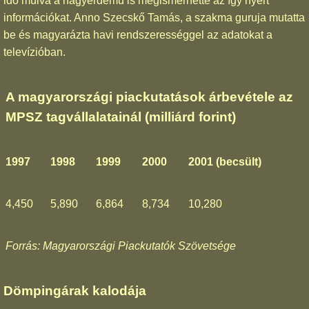
idő múlva a nagyérdemű is megismerhette az így nyert
információkat. Anno Szecskő Tamás, a szakma guruja mutatta
be és magyarázta havi rendszerességgel az adatokat a
televízióban.
A magyarországi piackutatások árbevétele az
MPSZ tagvállalatainál (milliárd forint)
1997
1998
1999
2000
2001 (becsült)
4,450
5,890
6,864
8,734
10,280
Forrás: Magyarországi Piackutatók Szövetsége
Dömpingárak kalodája