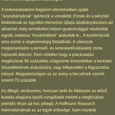
A kiskereskedelmi forgalom elemzésében újabb
"aranybányának" ígérkezik a vonalkód. Ennek és a pénztári
blokkoknak az együttes elemzése újfajta adatbányászásra ad
alkalmat: mely termékeket milyen gyakorisággal vásároltak
együtt, mekkora "kosárértékek" alakultak ki... A kombinációk
sora szinte a végtelenségig folytatható. A válaszok
megismerésére a termelő- és kereskedővállalatok zöme
hajlandó áldozni. Nem véletlen hogy a piackutatási
megbízások 80 százaléka világszerte kimondottan a kereslet
összetételének alakulására, vagy kifejezetten a fogyasztóra
irányul. Magyarországon ez az arány a becslések szerint
szerint 70 százalék.
Az átfogó, rendszeres, hosszan tartó és többnyire az előző
kutatás alapjaira épülő vizsgálatok mellett a megbízások
jelentős része ad hoc jellegű. A Hoffmann Research
Internationalnak ez az egyik erőssége. Ilyen munkák