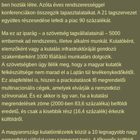
ben hozták létre. Azóta éves rendszerességgel
konferenciákon összegzik tapasztalataikat. A 21 tagszervezet
együttes részesedése lefedi a piac 90 százalékát.
Ma ez az iparág – a szövetség tagvállalatainál – 5000
embernek ad rendszeres, illetve alkalmi munkát. Kutatóként,
elemzőként vagy a kutatás infrastruktúráját gondozó
szakemberként 1000 főállású munkatárs dolgozik.
A szövetségben úgy ítélik meg, hogy a magyar kutatók
felkészültsége nem marad el a Lajtán túl tevékenykedőkétől.
Ez alapfeltétel is, hiszen a piackutatások fő megrendelői
multinacionális cégek, amelyek elvárják a nemzetközi
színvonalat. És ez akkor is így van, ha a kutatási
megrendelések zöme (2000-ben 83,6 százaléka) belföldi
eredetű, és csak a kisebbik rész (16,4 százalék) érkezik
külföldről.
A magyarországi kutatóintézetek közül a 10 legnagyobb nagy
nemzetközi vállalat vagy szervezet tagja. A tőkeerős külföldi