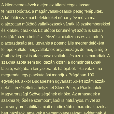
A kilencvenes évek elején az állami cégek lassan
felmorzsolódtak, a magánvállalkozások pedig felépültek.
A külföldi szakmai befektetőket néhány év múlva már
olajozottan működő vállalkozások várták, jó szakemberekkel
és kialakult árakkal. Ez utóbbi körülményt azóta is sokan
szidják "házon belül": a létező szocializmus és az induló
piacgazdaság árai ugyanis a potenciális megrendelőként
fellépő külföldi nagyvállalatok anyaországi, de még a régió
áraihoz képest is alacsonyak voltak – és azok is maradtak. A
szakma azóta sem tud igazán kitörni a dömpingáraknak
látszó, valójában kényszerárak hálójából. "Ha valaki ma
megrendel egy piackutatást mondjuk Prágában 100
egységért, akkor Budapesten ugyanazt 60-ért számlázzák
neki" – érzékelteti a helyzetet Sterk Péter, a Piackutatók
Magyarországi Szövetségének elnöke. Az árhasadék a
szakma fejlődése szempontjából is hátrányos, mivel az
alacsony profitabilitás miatt mindinkább elmaradnak azok a
beruházások, amelyek a versenyképességet javíthatnák. A