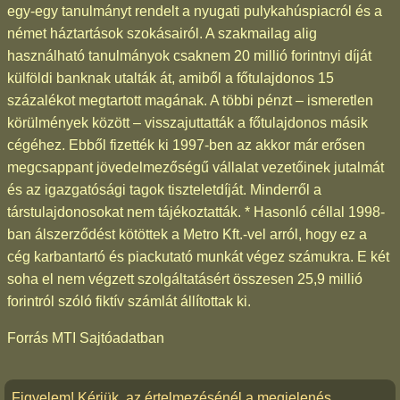
egy-egy tanulmányt rendelt a nyugati pulykahúspiacról és a
német háztartások szokásairól. A szakmailag alig
használható tanulmányok csaknem 20 millió forintnyi díját
külföldi banknak utalták át, amiből a főtulajdonos 15
százalékot megtartott magának. A többi pénzt – ismeretlen
körülmények között – visszajuttatták a főtulajdonos másik
cégéhez. Ebből fizették ki 1997-ben az akkor már erősen
megcsappant jövedelmezőségű vállalat vezetőinek jutalmát
és az igazgatósági tagok tiszteletdíját. Minderről a
társtulajdonosokat nem tájékoztatták. * Hasonló céllal 1998-
ban álszerződést kötöttek a Metro Kft.-vel arról, hogy ez a
cég karbantartó és piackutató munkát végez számukra. E két
soha el nem végzett szolgáltatásért összesen 25,9 millió
forintról szóló fiktív számlát állítottak ki.
Forrás MTI Sajtóadatban
Figyelem! Kérjük, az értelmezésénél a megjelenés