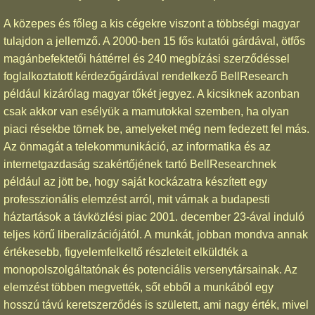
A közepes és főleg a kis cégekre viszont a többségi magyar
tulajdon a jellemző. A 2000-ben 15 fős kutatói gárdával, ötfős
magánbefektetői háttérrel és 240 megbízási szerződéssel
foglalkoztatott kérdezőgárdával rendelkező BellResearch
például kizárólag magyar tőkét jegyez. A kicsiknek azonban
csak akkor van esélyük a mamutokkal szemben, ha olyan
piaci résekbe törnek be, amelyeket még nem fedezett fel más.
Az önmagát a telekommunikáció, az informatika és az
internetgazdaság szakértőjének tartó BellResearchnek
például az jött be, hogy saját kockázatra készített egy
professzionális elemzést arról, mit várnak a budapesti
háztartások a távközlési piac 2001. december 23-ával induló
teljes körű liberalizációjától. A munkát, jobban mondva annak
értékesebb, figyelemfelkeltő részleteit elküldték a
monopolszolgáltatónak és potenciális versenytársainak. Az
elemzést többen megvették, sőt ebből a munkából egy
hosszú távú keretszerződés is született, ami nagy érték, mivel