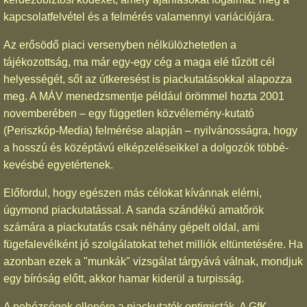
kapcsolatfelvétel és a felmérés valamennyi variációjára.
Az erősödő piaci versenyben nélkülözhetetlen a
tájékozottság, ma már egy-egy cég a maga elé tűzött cél
helyességét, sőt az útkeresést is piackutatásokkal alapozza
meg. A MÁV menedzsmentje például örömmel hozta 2001
novemberében – egy független közvélemény-kutató
(Periszkóp-Media) felmérése alapján – nyilvánosságra, hogy
a hosszú és középtávú elképzeléseikkel a dolgozók többé-
kevésbé egyetértenek.
Előfordul, hogy egészen más célokat kívánnak elérni,
úgymond piackutatással. A sanda szándékú amatőrök
számára a piackutatás csak néhány gépelt oldal, ami
fügefalevélként jó szolgálatokat tehet milliók eltüntetésére. Ha
azonban ezek a "munkák" vizsgálat tárgyává válnak, mondjuk
egy bíróság előtt, akkor hamar kiderül a turpisság.
A nehézségek ellenére a piackutatók optimisták. A GfK