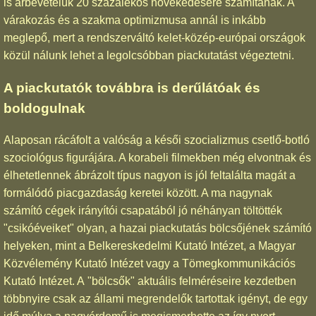
is árbevételük 20 százalékos növekedésére számítanak. A
várakozás és a szakma optimizmusa annál is inkább
meglepő, mert a rendszerváltó kelet-közép-európai országok
közül nálunk lehet a legolcsóbban piackutatást végeztetni.
A piackutatók továbbra is derűlátóak és
boldogulnak
Alaposan rácáfolt a valóság a késői szocializmus csetlő-botló
szociológus figurájára. A korabeli filmekben még elvontnak és
élhetetlennek ábrázolt típus nagyon is jól feltalálta magát a
formálódó piacgazdaság keretei között. A ma nagynak
számító cégek irányítói csapatából jó néhányan töltötték
"csikóéveiket" olyan, a hazai piackutatás bölcsőjének számító
helyeken, mint a Belkereskedelmi Kutató Intézet, a Magyar
Közvélemény Kutató Intézet vagy a Tömegkommunikációs
Kutató Intézet. A "bölcsők" aktuális felméréseire kezdetben
többnyire csak az állami megrendelők tartottak igényt, de egy