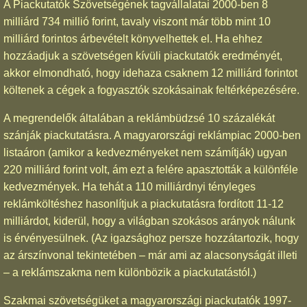
A Piackutatók Szövetségének tagvállalatai 2000-ben 8
milliárd 734 millió forint, tavaly viszont már több mint 10
milliárd forintos árbevételt könyvelhettek el. Ha ehhez
hozzáadjuk a szövetségen kívüli piackutatók eredményét,
akkor elmondható, hogy idehaza csaknem 12 milliárd forintot
költenek a cégek a fogyasztók szokásainak feltérképezésére.
A megrendelők általában a reklámbüdzsé 10 százalékát
szánják piackutatásra. A magyarországi reklámpiac 2000-ben
listaáron (amikor a kedvezményeket nem számítják) ugyan
220 milliárd forint volt, ám ezt a felére apasztották a különféle
kedvezmények. Ha tehát a 110 milliárdnyi tényleges
reklámköltéshez hasonlítjuk a piackutatásra fordított 11-12
milliárdot, kiderül, hogy a világban szokásos arányok nálunk
is érvényesülnek. (Az igazsághoz persze hozzátartozik, hogy
az árszínvonal tekintetében – már ami az alacsonyságát illeti
– a reklámszakma nem különbözik a piackutatástól.)
Szakmai szövetségüket a magyarországi piackutatók 1997-