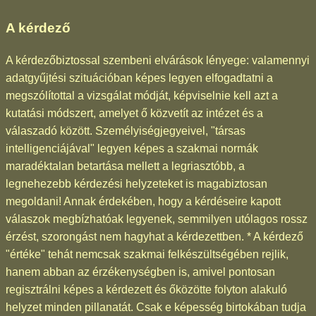
A kérdező
A kérdezőbiztossal szembeni elvárások lényege: valamennyi
adatgyűjtési szituációban képes legyen elfogadtatni a
megszólítottal a vizsgálat módját, képviselnie kell azt a
kutatási módszert, amelyet ő közvetít az intézet és a
válaszadó között. Személyiségjegyeivel, "társas
intelligenciájával" legyen képes a szakmai normák
maradéktalan betartása mellett a legriasztóbb, a
legnehezebb kérdezési helyzeteket is magabiztosan
megoldani! Annak érdekében, hogy a kérdéseire kapott
válaszok megbízhatóak legyenek, semmilyen utólagos rossz
érzést, szorongást nem hagyhat a kérdezettben. * A kérdező
"értéke" tehát nemcsak szakmai felkészültségében rejlik,
hanem abban az érzékenységben is, amivel pontosan
regisztrálni képes a kérdezett és őközötte folyton alakuló
helyzet minden pillanatát. Csak e képesség birtokában tudja