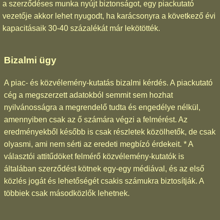
a szerződéses munka nyújt biztonságot, egy piackutató
vezetője akkor lehet nyugodt, ha karácsonyra a következő évi
kapacitásaik 30-40 százalékát már lekötötték.
Bizalmi ügy
A piac- és közvélemény-kutatás bizalmi kérdés. A piackutató
cég a megszerzett adatokból semmit sem hozhat
nyilvánosságra a megrendelő tudta és engedélye nélkül,
amennyiben csak az ő számára végzi a felmérést. Az
eredményekből később is csak részletek közölhetők, de csak
olyasmi, ami nem sérti az eredeti megbízó érdekeit. * A
választói attitűdöket felmérő közvélemény-kutatók is
általában szerződést kötnek egy-egy médiával, és az első
közlés jogát és lehetőségét csakis számukra biztosítják. A
többiek csak másodközlők lehetnek.