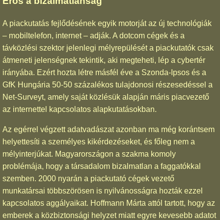
Erős a bizalmatlanság
A piackutatás fejlődésének egyik motorját az új technológiák
– mobiltelefon, internet – adják. A dotcom cégek és a
távközlési szektor jelenlegi mélyrepülését a piackutatók csak
átmeneti jelenségnek tekintik, aki megteheti, lép a cybertér
irányába. Ezért hozta létre másfél éve a Szonda-Ipsos és a
GfK Hungária 50-50 százalékos tulajdonosi részesedéssel a
Net-Surveyt, amely saját közlésük alapján máris piacvezető
az internettel kapcsolatos alapkutatásokban.
Az egérrel végzett adatvadászat azonban ma még korántsem
helyettesíti a személyes kikérdezéseket, és főleg nem a
mélyinterjúkat. Magyarországon a szakma komoly
problémája, hogy a társadalom bizalmatlan a faggatókkal
szemben. 2000 nyarán a piackutató cégek vezető
munkatársai többszörösen is nyilvánosságra hozták ezzel
kapcsolatos aggályaikat. Hoffmann Márta attól tartott, hogy az
emberek a közbiztonsági helyzet miatt egyre kevesebb adatot