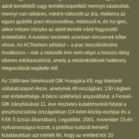
adott termékből vagy termékcsoportból mennyit vásároltak,
mennyi van raktáron, miként változott az ára, mekkora az
egyes gyártók piaci részesedése, módosult-e, és ha igen,
akkor milyen irányba az adott termék iránti fogyasztói
érdeklődés. A kutatási területek azonban nincsenek kőbe
vésve. Az ACNielsen például – a piac beszűkülésére
hivatkozva – már a második éve nem végzi a hosszú ideig
sikeres médiaanalízist, amely a reklámköltések hatékony
megosztását segítette elő.
Az 1989-ben létrehozott GfK Hungária Kft. egy kiterjedt
vállalatcsoport része, amelynek 49 országban, 130 cégben
van érdekeltsége. A bécsi székhelyű anyavállalat, a Fessel-
GfK irányításával 11. éve részletes kutatómunkát folytat a
posztszocialista országokban (14 kelet-közép-európai és a
FÁK 5 ázsiai államában). Legutóbbi, 2001. november 15-én
nyilvánosságra hozott, a politikai kultúrát felmérő
kutatásukban azt mérték fel, hogy az említett kör 10