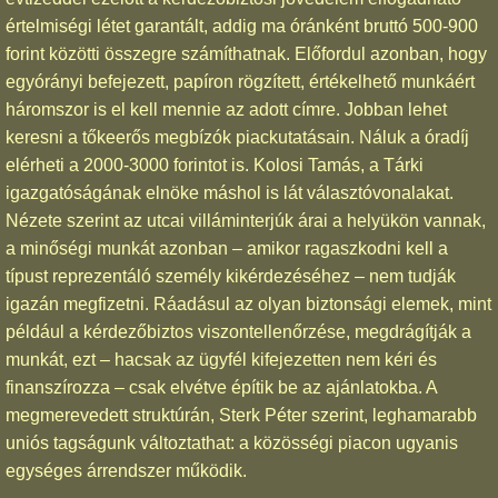
értelmiségi létet garantált, addig ma óránként bruttó 500-900
forint közötti összegre számíthatnak. Előfordul azonban, hogy
egyórányi befejezett, papíron rögzített, értékelhető munkáért
háromszor is el kell mennie az adott címre. Jobban lehet
keresni a tőkeerős megbízók piackutatásain. Náluk a óradíj
elérheti a 2000-3000 forintot is. Kolosi Tamás, a Tárki
igazgatóságának elnöke máshol is lát választóvonalakat.
Nézete szerint az utcai villáminterjúk árai a helyükön vannak,
a minőségi munkát azonban – amikor ragaszkodni kell a
típust reprezentáló személy kikérdezéséhez – nem tudják
igazán megfizetni. Ráadásul az olyan biztonsági elemek, mint
például a kérdezőbiztos viszontellenőrzése, megdrágítják a
munkát, ezt – hacsak az ügyfél kifejezetten nem kéri és
finanszírozza – csak elvétve építik be az ajánlatokba. A
megmerevedett struktúrán, Sterk Péter szerint, leghamarabb
uniós tagságunk változtathat: a közösségi piacon ugyanis
egységes árrendszer működik.