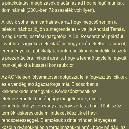
a piackutatási megbízások piacán az ad hoc jellegű munkák
dominálnak (2001-ben 72 százalék volt ilyen).
A kicsik soha nem várhatnak arra, hogy megcsörrenjen a
telefon, házhoz jöjjön a megrendelés – vallja Andrási Tamás,
a cég üzletfejlesztési igazgatója. A BellResearchnél például
továbbra is igyekeznek kitalálni, hogy mi érdekelheti a piacot,
eredményeiket publikálják, konferenciákon ismertetik, készek
a prezentációra, miként arra is, hogy a leendő ügyféllel együtt
munkálják ki a kutatási konstrukciót.
Az ACNielsen folyamatosan dolgozza fel a fogyasztási cikkek
és a vendéglátó ágazat forgalmát. Elsősorban a
kiskereskedelmet figyelik. Kérdezőbiztosaik az
élelmiszerboltokban éppúgy megjelennek, mint a
vendéglátóhelyeken vagy a gyógyszertárakban. Több száz
termék kiskereskedelmi indexét készítik el havi
rendszerességgel. Elemzésük szinte minden lényegeset
közöl a gyártókkal és a forgalmazókkal arról, hogy például az