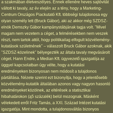
a szakmában életveszélyes. Ennek ellenére heves sajtóvitát
váltott ki tavaly, az év elején az a tény, hogy a Marketing-
Centrum Országos Piackutató Kft. többségi tulajdonosa egy
olyan személy lett (Bruck Gábor), aki az akkor még SZDSZ-
elnök Demszky Gábor kampánystábjának tagja volt. "Mivel
magam nem vezetem a céget, a felmérésekben nem veszek
részt, nem tartok attól, hogy politikailag elfogult közvélemény-
kutatások születnének" – válaszolt Bruck Gábor azoknak, akik
"SZDSZ-közelinek" bélyegezték az általa tavaly megvásárolt
céget. Hann Endre, a Median Kft. ügyvezető igazgatója az
üggyel kapcsolatban úgy vélte, hogy a kutatási
eredményeken bizonyosan nem módosít a tulajdonos
pártállása. Nézete szerint ezt bizonyítja, hogy a jelentősebb
közvélemény-kutatók általában azonos vagy nagyon hasonló
eredményeket közölnek, az eltérések a statisztikai
hibahatárokon (ą5 százalék) belül mozognak. Másként
vélekedett erről Fritz Tamás, a XXI. Század Intézet kutatási
igazgatója. Mint mondotta, a tulajdonosváltás bizonyos