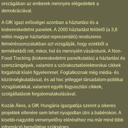
országában az emberek mennyire elégedettek a
demokráciával.
A GfK igazi erősségei azonban a háztartási és a
kiskereskedelmi panelek. A 2000 háztartást felölelő (a 3,8
millió magyar háztartást reprezentáló) rendszeres
felméréssorozatukban azt vizsgálják, hogy ezekből a
termékekből mit, mikor, hol és mennyiért vásárolunk. A Non-
Food Tracking (kiskereskedelmi panelkutatás) a háztartási és
szerszámgépek, valamint a szórakoztatóelektronikai cikkek
forgalmát kíséri figyelemmel. Foglalkoznak még média- és
közönségkutatással, és ad hoc jelleggel társadalom-politikai
vizsgálatokkal, valamint egyéb fogyasztási cikkek,
szolgáltatások forgalomalakulásával.
Kozák Ákos, a GfK Hungária igazgatója szerint a sikeres
projektek ellenére sem lehet nyugodtan ülni a babérokon. A
kisebb-nagyobb versenyelőny eléréséhez ma már mind több
információ begyűjtése szükséges.