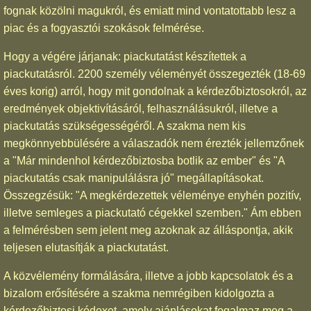
fognak közölni magukról, és emiatt mind vontatottabb lesz a
piac és a fogyasztói szokások felmérése.
Hogy a végére járjanak: piackutatást készítettek a
piackutatásról. 2200 személy véleményét összegezték (18-69
éves korig) arról, hogy mit gondolnak a kérdezőbiztosokról, az
eredmények objektivításáról, felhasználásukról, illetve a
piackutatás szükségességéről. A szakma nem kis
megkönnyebbülésére a válaszadók nem érezték jellemzőnek
a "Már mindenhol kérdezőbiztosba botlik az ember" és "A
piackutatás csak manipulálásra jó" megállapításokat.
Összegzésük: "A megkérdezettek véleménye enyhén pozitív,
illetve semleges a piackutató cégekkel szemben." Ám ebben
a felmérésben sem jelent meg azoknak az álláspontja, akik
teljesen elutasítják a piackutatást.
A közvélemény formálására, illetve a jobb kapcsolatok és a
bizalom erősítésére a szakma nemrégiben kidolgozta a
kérdezőbiztosi kódexet, amely ajánlásokat fogalmaz meg a