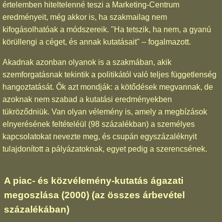
értelemben hiteltelenné teszi a Marketing-Centrum
eredményeit, még akkor is, ha szakmailag nem
kifogásolhatóak a módszereik. "Ha tetszik, ha nem, a gyanú
körüllengi a céget, és annak kutatásait" – fogalmazott.
Akadnak azonban olyanok is a szakmában, akik
szemforgatásnak tekintik a politikától való teljes függetlenség
hangoztatását. Ők azt mondják: a kötődések megvannak, de
azoknak nem szabad a kutatási eredményekben
tükröződniük. Van olyan vélemény is, amely a megbízások
elnyerésének feltételéül (98 százalékban) a személyes
kapcsolatokat nevezte meg, és csupán egyszázaléknyit
tulajdonított a pályázatoknak, egyet pedig a szerencsének.
A piac- és közvélemény-kutatás ágazati
megoszlása (2000) (az összes árbevétel
százalékában)