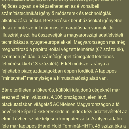
fejlődés ugyanis elképzelhetetlen az élvonalbeli
számítástechnikát igénylő módszerek és technológiák
alkalmazása nélkül. Beszerzésük beruházásokat igényelne,
de az elnök szerint már most elmaradásban vannak. Jól
illusztrálja ezt, ha összevetjük a magyarországi adatfelvételi
technikákat a nyugat-európaiakkal. Magyarországon ma még
meghatározó a papírral-tollal végzett felmérés (67 százalék),
szemben például a számítógéppel támogatott telefonos
felmérésekkel (13 százalék). E két módszer aránya a
fejlettebb piacgazdaságokban éppen fordított. A laptopos
"mintavétel" mennyisége a kimutathatóság alatt van.
Bár e területen a tőkeerős, külföldi tulajdonú cégeknél már
érezhető némi változás. A 106 országban jelen lévő,
piackutatásban világelső ACNielsen Magyarországon a fő
bevételét képező kiskereskedelmi index kézi adatfelvételét az
elmúlt évben szinte teljesen komputerizálta. Az ilyen adatok
fele már laptopos (Hand Hold Terminál-HHT), 45 százaléka a