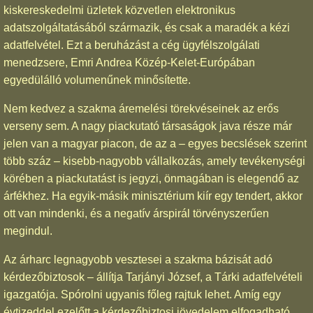
kiskereskedelmi üzletek közvetlen elektronikus
adatszolgáltatásából származik, és csak a maradék a kézi
adatfelvétel. Ezt a beruházást a cég ügyfélszolgálati
menedzsere, Emri Andrea Közép-Kelet-Európában
egyedülálló volumenűnek minősítette.
Nem kedvez a szakma áremelési törekvéseinek az erős
verseny sem. A nagy piackutató társaságok java része már
jelen van a magyar piacon, de az a – egyes becslések szerint
több száz – kisebb-nagyobb vállalkozás, amely tevékenységi
körében a piackutatást is jegyzi, önmagában is elegendő az
árfékhez. Ha egyik-másik minisztérium kiír egy tendert, akkor
ott van mindenki, és a negatív árspirál törvényszerűen
megindul.
Az árharc legnagyobb vesztesei a szakma bázisát adó
kérdezőbiztosok – állítja Tarjányi József, a Tárki adatfelvételi
igazgatója. Spórolni ugyanis főleg rajtuk lehet. Amíg egy
évtizeddel ezelőtt a kérdezőbiztosi jövedelem elfogadható