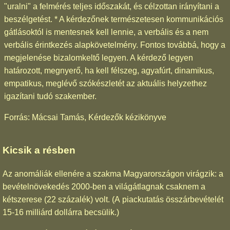
"uralni" a felmérés teljes időszakát, és célzottan irányítani a
beszélgetést. * A kérdezőnek természetesen kommunikációs
gátlásoktól is mentesnek kell lennie, a verbális és a nem
verbális érintkezés alapkövetelmény. Fontos továbbá, hogy a
megjelenése bizalomkeltő legyen. A kérdező legyen
határozott, megnyerő, ha kell félszeg, agyafúrt, dinamikus,
empatikus, meglévő szókészletét az aktuális helyzethez
igazítani tudó szakember.
Forrás: Mácsai Tamás, Kérdezők kézikönyve
Kicsik a résben
Az anomáliák ellenére a szakma Magyarországon virágzik: a
bevételnövekedés 2000-ben a világátlagnak csaknem a
kétszerese (22 százalék) volt. (A piackutatás összárbevételét
15-16 milliárd dollárra becsülik.)