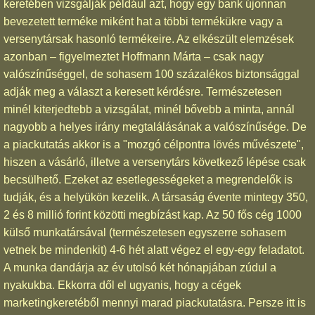
keretében vizsgálják például azt, hogy egy bank újonnan
bevezetett terméke miként hat a többi termékükre vagy a
versenytársak hasonló termékeire. Az elkészült elemzések
azonban – figyelmeztet Hoffmann Márta – csak nagy
valószínűséggel, de sohasem 100 százalékos biztonsággal
adják meg a választ a keresett kérdésre. Természetesen
minél kiterjedtebb a vizsgálat, minél bővebb a minta, annál
nagyobb a helyes irány megtalálásának a valószínűsége. De
a piackutatás akkor is a "mozgó célpontra lövés művészete",
hiszen a vásárló, illetve a versenytárs következő lépése csak
becsülhető. Ezeket az esetlegességeket a megrendelők is
tudják, és a helyükön kezelik. A társaság évente mintegy 350,
2 és 8 millió forint közötti megbízást kap. Az 50 fős cég 1000
külső munkatársával (természetesen egyszerre sohasem
vetnek be mindenkit) 4-6 hét alatt végez el egy-egy feladatot.
A munka dandárja az év utolsó két hónapjában zúdul a
nyakukba. Ekkorra dől el ugyanis, hogy a cégek
marketingkeretéből mennyi marad piackutatásra. Persze itt is