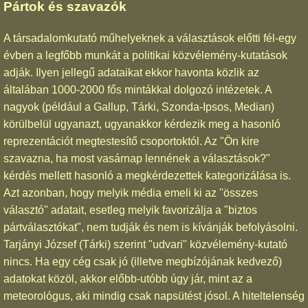
Pártok és szavazók
A társadalomkutató műhelyeknek a választások előtti fél-egy
évben a legfőbb munkát a politikai közvélemény-kutatások
adják. Ilyen jellegű adataikat ekkor havonta közlik az
általában 1000-2000 fős mintákkal dolgozó intézetek. A
nagyok (például a Gallup, Tárki, Szonda-Ipsos, Median)
körülbelül ugyanazt, ugyanakkor kérdezik meg a hasonló
reprezentációt megtestesítő csoportoktól. Az "Ön kire
szavazna, ha most vasárnap lennének a választások?"
kérdés mellett hasonló a megkérdezettek kategorizálása is.
Azt azonban, hogy melyik média emeli ki az "összes
választó" adatait, esetleg melyik favorizálja a "biztos
pártválasztókat", nem tudják és nem is kívánják befolyásolni.
Tarjányi József (Tárki) szerint "udvari" közvélemény-kutató
nincs. Ha egy cég csak jó (illetve megbízójának kedvező)
adatokat közöl, akkor előbb-utóbb úgy jár, mint az a
meteorológus, aki mindig csak napsütést jósol. A hiteltelenség