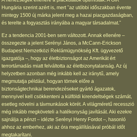
Hungária szerint azért is, mert "az utóbbi időszakban évente
mintegy 1500 új márka jelent meg a hazai piacgazdaságban,
és terelte a fogyasztás irányába a magyar társadalmat."
Ez a tendencia 2001-ben sem változott. Annak ellenére –
összegezte a jelent Serényi János, a McCann-Erickson
Budapest Nemzetközi Reklámügynökség Kft. ügyvezető
igazgatója –, hogy az életbiztonságot az Amerikát ért
terrortámadás miatt felváltotta az életbizonytalanság. Az új
helyzetben azonban még inkább kell az iránytű, amely
megmutatja például, hogyan törnek előre a
biztonságtechnikai berendezéseket gyártó ágazatok,
mennyivel kell csökkenteni a külföldi kirendeltségek számát,
esetleg növelni a távmunkások körét. A világméretű recesszió
még inkább megköveteli a hatékonyság javítását. Aki ezekre
sajnálja a pénzt – idézte Serényi Henry Fordot –, hasonló
ahhoz az emberhez, aki az óra megállításával próbál időt
megtakarítani.