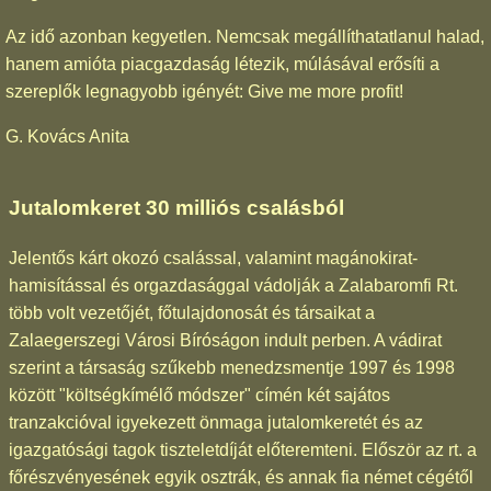
Az idő azonban kegyetlen. Nemcsak megállíthatatlanul halad,
hanem amióta piacgazdaság létezik, múlásával erősíti a
szereplők legnagyobb igényét: Give me more profit!
G. Kovács Anita
Jutalomkeret 30 milliós csalásból
Jelentős kárt okozó csalással, valamint magánokirat-
hamisítással és orgazdasággal vádolják a Zalabaromfi Rt.
több volt vezetőjét, főtulajdonosát és társaikat a
Zalaegerszegi Városi Bíróságon indult perben. A vádirat
szerint a társaság szűkebb menedzsmentje 1997 és 1998
között "költségkímélő módszer" címén két sajátos
tranzakcióval igyekezett önmaga jutalomkeretét és az
igazgatósági tagok tiszteletdíját előteremteni. Először az rt. a
főrészvényesének egyik osztrák, és annak fia német cégétől