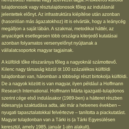
tulajdonosok vagy résztulajdonosok főleg az indulásnál
jelentettek előnyt. Az infrastruktúra kiépítése után azonban
(hasonlóan más ágazatokhoz) itt is elvárták, hogy a leánycég
megálljon a saját lábán. A szakmai, metodikai háttér, az
anyacégek esetlegesen több országra kiterjedő kutatásai
azonban folyamatos versenyelőnyt nyújtanak a
vállalatcsoportok magyar tagjainak.
A külföldi tőke részaránya főleg a nagyoknál számottevő.
Kilenc nagy társaság közül öt 100 százalékos külföldi
tulajdonban van, háromban a többségi részt birtokolja külföldi.
De a nagyok között is van magyar, ilyen például a Hoffmann
Research International. Hoffmann Márta igazgató-tulajdonos
szerint cége első indulásakor (1989-ben) a hátteret részben
édesanyja szaktudása adta, aki már a hetvenes években –
nyugati tapasztalatokkal felvértezve – tanította a piackutatást.
Magyar tulajdonban van a Tárki is (a Tárki Egyesülésen
keresztül, amely 1985. január 1-jén alakult).