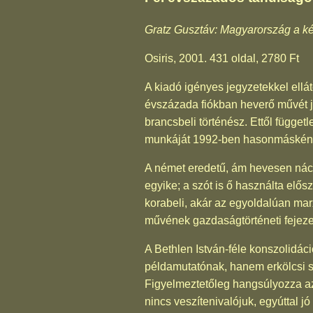
Gratz Gusztáv: Magyarország a ké
Osiris, 2001. 431 oldal, 2780 Ft
A kiadó igényes jegyzetekkel ellát
évszázada fiókban heverő művét je
brancsbeli történész. Ettől függe
munkáját 1992-ben hasonmásként
A német eredetű, ám hevesen nácie
egyike; a szót is ő használta elő
korabeli, akár az egyoldalúan marx
művének gazdaságtörténeti fejezet
A Bethlen István-féle konszolidác
példamutatónak, hanem erkölcsi sz
Figyelmeztetőleg hangsúlyozza az
nincs veszítenivalójuk, egyúttal 