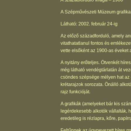
A Szépművészeti Múzeum grafikai 
Látható: 2002. február 24-ig
Az előző századforduló, amely ann
vitathatatlanul fontos és emléke
vette elsőként az 1900-as éveket 
A nyitány erőteljes. Ötvenkét híres
még látható vendégtárlatán át vez
csöndes szépsége mélyen hat az em
krétarajzok sorozata. Önálló alko
rajz funkcióját.
A grafikák (amelyeket bár kis szá
legérdekesebb alkotók vállalták, 
eredetileg is rézlapra, kőre, papír
Feltűnnek az úgynevezett híres mun