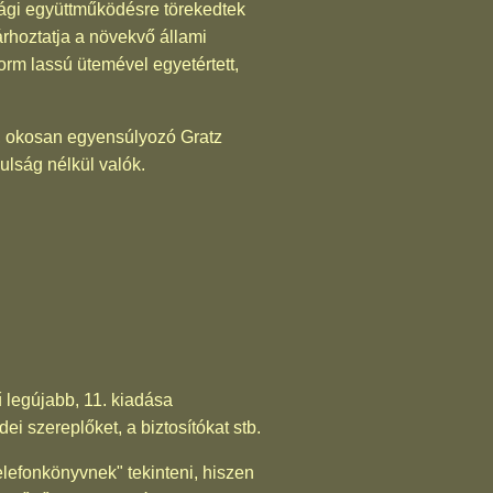
ági együttműködésre törekedtek
árhoztatja a növekvő állami
orm lassú ütemével egyetértett,
tő, okosan egyensúlyozó Gratz
lság nélkül valók.
ű legújabb, 11. kiadása
i szereplőket, a biztosítókat stb.
lefonkönyvnek" tekinteni, hiszen