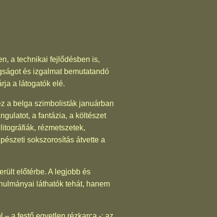
, a technikai fejlődésben is,
agságot és izgalmat bemutatandó
ja a látogatók elé.
mhez a belga szimbolisták januárban
ulatot, a fantázia, a költészet
itográfiák, rézmetszetek,
pészeti sokszorosítás átvette a
ült előtérbe. A legjobb és
anulmányai láthatók tehát, hanem
 – a festő egyetlen rézkarca -; az