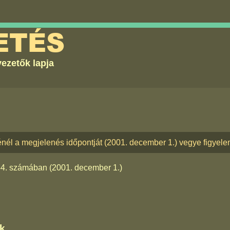
ETÉS
ezetők lapja
énél a megjelenés időpontját (2001. december 1.) vegye figyel
44. számában
(2001. december 1.)
k