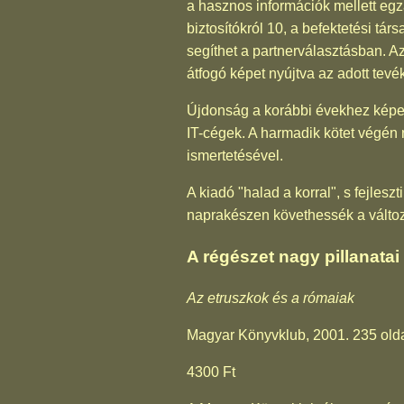
a hasznos információk mellett egza
biztosítókról 10, a befektetési tár
segíthet a partnerválasztásban. A
átfogó képet nyújtva az adott tevé
Újdonság a korábbi évekhez képest
IT-cégek. A harmadik kötet végén 
ismertetésével.
A kiadó "halad a korral", s fejles
naprakészen követhessék a válto
A régészet nagy pillanatai
Az etruszkok és a rómaiak
Magyar Könyvklub, 2001. 235 olda
4300 Ft