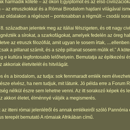
harmadik kötete – az ókori Egyiptomot és az első civilizációkat
– az etruszkokkal és a Római Birodalom hajdani világával ismer
az oldalakon a régészet – pontosabban a régmúlt – csodái sor
8. században jelentek meg az itáliai félszigeten, és ott nagy civ
egnézték a sírokat, a szarkofágokat, amelyek fedelén az öreg halo
detve az etruszk filozófiát, amit ugyan le sosem írtak, ....ellenbe
: csak a pillanat számít, és a szép pillanat sosem múlik el." A k
ig e kultúra legfontosabb lelőhelyein. Bemutatja az építkezési 
 akkoriak életvitelét és hitvilágát.
os és a birodalom, az tudja: sok fennmaradt emlék nem élvezhe
része elvész, ha nem tudjuk, mit látunk. Jó példa erre a Forum
ítség nélkül észre sem lehetne venni. Az itt sorakozó képek és 
akkori életet, élménnyé váljék a megismerés.
: az itteni római jelenlétről és annak emlékeiről szóló Pannónia
us terepét bemutató A rómaiak Afrikában című.