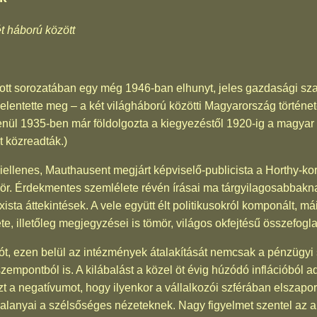
t háború között
ott sorozatában egy még 1946-ban elhunyt, jeles gazdasági szakí
lentette meg – a két világháború közötti Magyarország történet
tlenül 1935-ben már földolgozta a kiegyezéstől 1920-ig a magyar
 közreadták.)
llenes, Mauthausent megjárt képviselő-publicista a Horthy-kor
ször. Érdekmentes szemlélete révén írásai ma tárgyilagosabbakna
ista áttekintések. A vele együtt élt politikusokról komponált, mái
e, illetőleg megjegyzései is tömör, világos okfejtésű összefogl
iót, ezen belül az intézmények átalakítását nemcsak a pénzügyi 
empontból is. A kilábalást a közel öt évig húzódó inflációból 
t a negatívumot, hogy ilyenkor a vállalkozói szférában elszapo
jó alanyai a szélsőséges nézeteknek. Nagy figyelmet szentel az