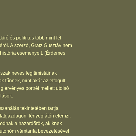
ró és politikus több mint fél
éről. A szerző, Gratz Gusztáv nem
 história eseményeit. (Érdemes
szak neves legitimistáinak
k tűnnek, mint akár az elfogult
g érvényes portréi mellett utolsó
alások.
szanálás tekintetében tartja
adatgazdagon, lényeglátón elemzi.
rodnak a hazardőrök, akiknek
 autonóm vámtarifa bevezetésével