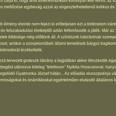
zárja ki, hogy amit történelmünkből komolyan kell venni, az tra
es mellőzése egybevág azzal az engesztelhetetlenül kritikus és
 élmény eleinte nem fejezi ki erőteljesen ezt a történelem irán
s felszabadulási életképtől aztán felforrósodik a játék. Már az 1
etek többsége még előttünk áll. A színészek lubickolnak szerep
apsot, amikor a szovjetunióbeli állami temetések bárgyú tragiko
édmodorát érzékeltetik.
zá tervezett groteszk látvány a legjobban akkor illeszkedik eg
begést utánozva édeleg "telefonon" Nyikita Hruscsovval, hanyatt
 forgolódó Gyabronka József hátán... Az előadás slusszpoénja vá
isságokat és önámításokat egyértelműen elutasító általános k