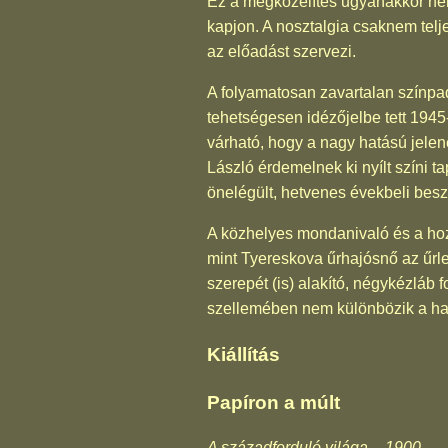
Ez a megközelítés ugyanakkor nem 
kapjon. A nosztalgia csaknem telj
az előadást szervezi.
A folyamatosan zavartalan színpadi
tehetségesen idézőjelbe tett 1945-ö
várható, hogy a nagy hatású jelen
László érdemelnek ki nyílt színi t
önelégült, hetvenes évekbeli besz
A közhelyes mondanivaló és a hoz
mint Tyereskova űrhajósnő az űrle
szerepét (is) alakító, négykézláb
szellemében nem különbözik a ham
Kiállítás
Papíron a múlt
A századforduló világa – 1900