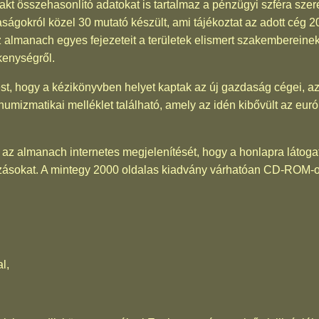
kt összehasonlító adatokat is tartalmaz a pénzügyi szféra szere
saságokról közel 30 mutató készült, ami tájékoztat az adott cég 2
z almanach egyes fejezeteit a területek elismert szakembereine
kenységről.
, hogy a kézikönyvben helyet kaptak az új gazdaság cégei, az i
numizmatikai melléklet található, amely az idén kibővült az eu
zti az almanach internetes megjelenítését, hogy a honlapra láto
zásokat. A mintegy 2000 oldalas kiadvány várhatóan CD-ROM-on
l,