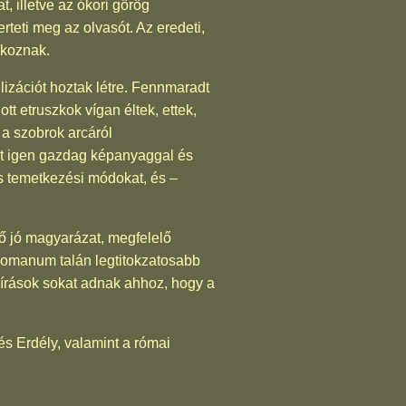
, illetve az ókori görög
teti meg az olvasót. Az eredeti,
akoznak.
ilizációt hoztak létre. Fennmaradt
tt etruszkok vígan éltek, ettek,
n a szobrok arcáról
ötet igen gazdag képanyaggal és
és temetkezési módokat, és –
tő jó magyarázat, megfelelő
 Romanum talán legtitokzatosabb
leírások sokat adnak ahhoz, hogy a
 és Erdély, valamint a római