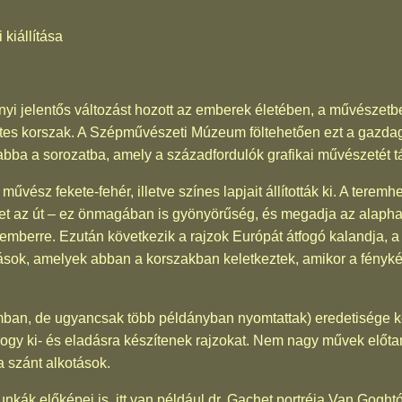
kiállítása
yi jelentős változást hozott az emberek életében, a művészetben
zetes korszak. A Szépművészeti Múzeum föltehetően ezt a gazd
abba a sorozatba, amely a századfordulók grafikai művészetét tár
 művész fekete-fehér, illetve színes lapjait állították ki. A tere
et az út – ez önmagában is gyönyörűség, és megadja az alaphang
berre. Ezután következik a rajzok Európát átfogó kalandja, a l
tások, amelyek abban a korszakban keletkeztek, amikor a fényké
mban, de ugyancsak több példányban nyomtattak) eredetisége ker
hogy ki- és eladásra készítenek rajzokat. Nem nagy művek előt
ra szánt alkotások.
kák előképei is, itt van például dr. Gachet portréja Van Goghtól