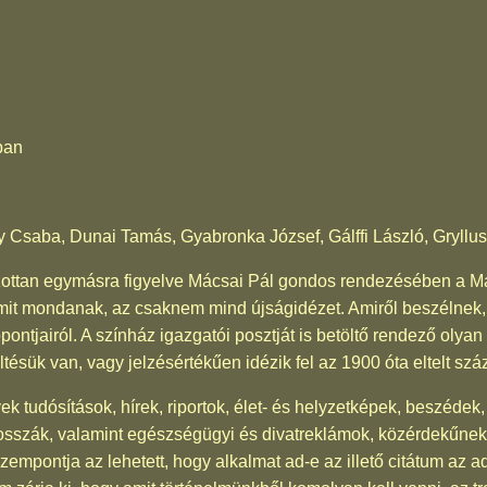
ban
y Csaba, Dunai Tamás, Gyabronka József, Gálffi László, Gryllus
ozottan egymásra figyelve Mácsai Pál gondos rendezésében a
mit mondanak, az csaknem mind újságidézet. Amiről beszélnek, 
ntjairól. A színház igazgatói posztját is betöltő rendező olyan 
tésük van, vagy jelzésértékűen idézik fel az 1900 óta eltelt sz
k tudósítások, hírek, riportok, élet- és helyzetképek, beszédek
losszák, valamint egészségügyi és divatreklámok, közérdekűnek 
empontja az lehetett, hogy alkalmat ad-e az illető citátum az ado