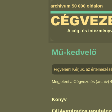
archívum 50 000 oldalon
CÉGVEZ
A cég- és intézményv
Mű-kedvelő
Figyelem! Kérjük, az értelmezés
Megjelent a
Cégvezetés (archív) 
-
Könyv
Fél évszázados tanulságo