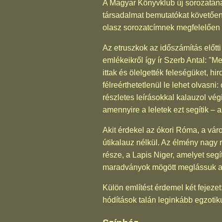
A Magyar Könyvklub új sorozatának 
társadalmat bemutatókat követően 
olasz sorozatcímnek megfelelően 
Az etruszkok az időszámítás előtti 
emlékeikről így ír Szerb Antal: "M
ittak és ölelgették feleségüket, hir
félreérthetetlenül le lehet olvasni
részletes leírásokkal kalauzol vég
amennyire a leletek ezt segítik – az
Akit érdekel az ókori Róma, a vár
útikalauz nélkül. Az élmény nagy 
része, a Lapis Niger, amelyet seg
maradványok mögött meglássuk az 
Külön említést érdemel két fejezet
hódítások talán leginkább egzotik