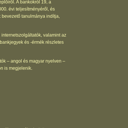
plőiről. A bankokról 19, a
000. évi teljesítményéről, és
k bevezető tanulmánya indítja,
nternetszolgáltatók, valamint az
róbankjegyek és -érmék részletes
gatók – angol és magyar nyelven –
 is megjelenik.