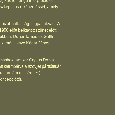
gikus felhangú interpretációt
 szkeptikus elképzeléssel, amely
ti bizalmatlanságot, gyanakvást. A
950 előtt beiktatott szünet előtt
eikben. Dunai Tamás és Gálffi
mikumát, illetve Kádár János
ymáshoz, amikor Gryllus Dorka
 kalimpálva a szovjet pártfőtitkár
ratlan, ám (dicséretes)
oncepciótól.