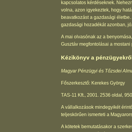
kapcsolatos kérdéseknek. Nehezm
volna, azon igyekeztek, hogy hatá
beavatkozást a gazdasági életbe. 
gazdasági hozadékát azonban, józ
A mai olvasónak az a benyomása, h
Gusztáv megfontolásai a mostani 
Kézikönyv a pénzügyekrő
Magyar Pénzügyi és Tőzsdei Alm
Főszerkesztő: Kerekes György
TAS-11 Kft., 2001. 2536 oldal, 950
A vállalkozások mindegyikét érint
teljeskörűen ismerteti a Magyarors
A kötetek bemutatásakor a szerkes