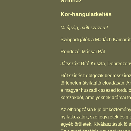
Színház
Kor-hangulatkeltés
Mi újság, múlt század?
Színpadi játék a Madách Kamará
Rendező: Mácsai Pál
Játsszák: Bíró Kriszta, Debreczen
Hét színész dolgozik bedresszír
történelemátvilágító előadásán. A
a magyar huszadik század fordulópo
korszakból, amelyeknek drámai töl
Az elhangzásra kijelölt közleménye
nyilatkozatok, széljegyzetek és g
egyéb őrületek. Kiválasztásuk fő sz