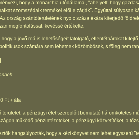
ényezi, hogy a monarchia utódállamai, "ahelyett, hogy gazdas
raikat szomszédaik termékei elől elzárják". Egyúttal súlyosan k
Az ország szántóterületének nyolc százalékára kiterjedő földref
an megfontolással, kevéssé értékelte.
ogy a jövő reális lehetőségeit latolgató, ellentétpárokat kifej
politikusok számára sem lehetnek közömbösek, s főleg nem tanu
l
anach
0 Ft + áfa
ő területet, a pénzügyi élet szereplőit bemutató háromkötetes m
zágon működő pénzintézeteket, a pénzügyi közvetítőket, a tőzsde
ztők hangsúlyozták, hogy a kézikönyvet nem lehet egyszerű "te