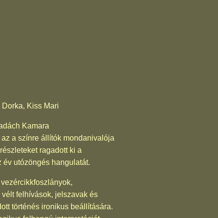
 Dorka, Kiss Mari
 Madách Kamara
az a színre állítók mondanivalója
részleteket ragadott ki a
áz év utózöngés hangulatát.
, vezércikkfoszlányok,
vélt felhívások, jelszavak és
tt történés ironikus beállítására.