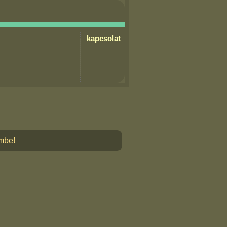
kapcsolat
embe!