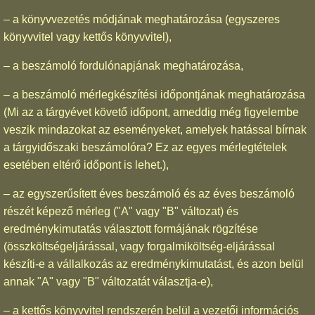
– a könyvvezetés módjának meghatározása (egyszeres
könyvvitel vagy kettős könyvvitel),
– a beszámoló fordulónapjának meghatározása,
– a beszámoló mérlegkészítési időpontjának meghatározása
(Mi az a tárgyévet követő időpont, ameddig még figyelembe
veszik mindazokat az eseményeket, amelyek hatással bírnak
a tárgyidőszaki beszámolóra? Ez az egyes mérlegtételek
esetében eltérő időpont is lehet.),
– az egyszerűsített éves beszámoló és az éves beszámoló
részét képező mérleg ("A" vagy "B" változat) és
eredménykimutatás választott formájának rögzítése
(összköltségeljárással, vagy forgalmiköltség-eljárással
készíti-e a vállalkozás az eredménykimutatást, és azon belül
annak "A" vagy "B" változatát választja-e),
– a kettős könyvvitel rendszerén belül a vezetői információs