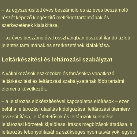
– az egyszerűsített éves beszámoló és az éves beszámoló
részét képező kiegészítő melléklet tartalmának és
szerkezetének kialakítása,
– az éves beszámolóval összhangban összeállítandó üzleti
jelentés tartalmának és szerkezetének kialakítása.
Leltárkészítési és leltározási szabályzat
A vállalkozások eszközökre és forrásokra vonatkozó
leltárkészítési és leltározási szabályzatának főbb tartalmi
elemei a következők:
– a leltározás előkészítésével kapcsolatos előírások – ezen
belül a leltározási utasítás kidolgozása, leltározási ütemterv
összeállítása, leltárfelelősök és leltározók kijelölése,
leltározási körzetek kijelölése, írásos megbízások átadása, a
leltározás lebonyolításához szükséges nyomtatványok, egyéb