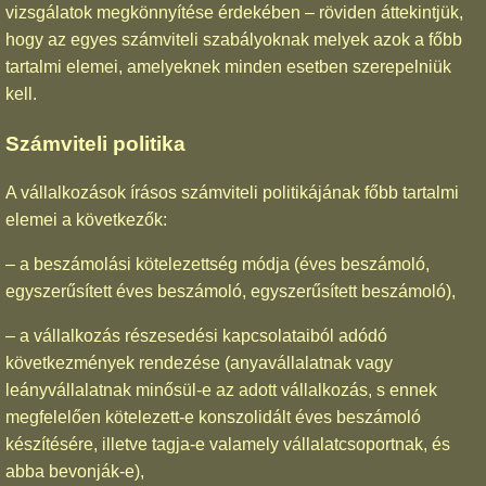
vizsgálatok megkönnyítése érdekében – röviden áttekintjük,
hogy az egyes számviteli szabályoknak melyek azok a főbb
tartalmi elemei, amelyeknek minden esetben szerepelniük
kell.
Számviteli politika
A vállalkozások írásos számviteli politikájának főbb tartalmi
elemei a következők:
– a beszámolási kötelezettség módja (éves beszámoló,
egyszerűsített éves beszámoló, egyszerűsített beszámoló),
– a vállalkozás részesedési kapcsolataiból adódó
következmények rendezése (anyavállalatnak vagy
leányvállalatnak minősül-e az adott vállalkozás, s ennek
megfelelően kötelezett-e konszolidált éves beszámoló
készítésére, illetve tagja-e valamely vállalatcsoportnak, és
abba bevonják-e),