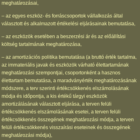
meghatározásai,
– az egyes eszköz- és forráscsoportok vállalkozás által
választott és alkalmazott értékelési eljárásainak bemutatása,
– az eszközök esetében a beszerzési ár és az előállítási
költség tartalmának meghatározása,
– az amortizációs politika bemutatása (a bruttó érték tartalma,
az immateriális javak és eszközök várható élettartamának
meghatározási szempontjai, csoportonként a hasznos
élettartam bemutatása, a maradványérték meghatározásának
módszere, a terv szerinti értékcsökkenés elszámolásának
módja és időpontja, a kis értékű tárgyi eszközök
amortizálásának választott eljárása, a terven felüli
értékcsökkenés elszámolásának esetei, a terven felüli
értékcsökkenés összegének meghatározási módja, a terven
felüli értékcsökkenés visszaírási eseteinek és összegének
meghatározási módja),