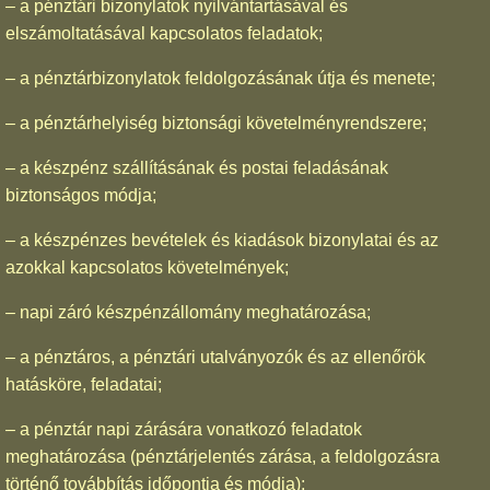
– a pénztári bizonylatok nyilvántartásával és
elszámoltatásával kapcsolatos feladatok;
– a pénztárbizonylatok feldolgozásának útja és menete;
– a pénztárhelyiség biztonsági követelményrendszere;
– a készpénz szállításának és postai feladásának
biztonságos módja;
– a készpénzes bevételek és kiadások bizonylatai és az
azokkal kapcsolatos követelmények;
– napi záró készpénzállomány meghatározása;
– a pénztáros, a pénztári utalványozók és az ellenőrök
hatásköre, feladatai;
– a pénztár napi zárására vonatkozó feladatok
meghatározása (pénztárjelentés zárása, a feldolgozásra
történő továbbítás időpontja és módja);