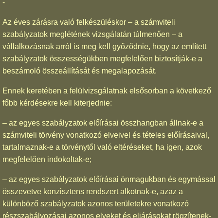
-
Az éves zárásra való felkészüléskor – a számviteli
szabályzatok meglétének vizsgálatán túlmenően – a
vállalkozásnak arról is meg kell győződnie, hogy az említett
szabályzatok összességükben megfelelően biztosítják-e a
beszámoló összeállítását és megalapozását.
Ennek keretében a felülvizsgálatnak elsősorban a következő
főbb kérdésekre kell kiterjednie:
– az egyes szabályzatok előírásai összhangban állnak-e a
számviteli törvény vonatkozó elveivel és tételes előírásaival,
tartalmaznak-e a törvénytől való eltéréseket, ha igen, azok
megfelelően indokoltak-e;
– az egyes szabályzatok előírásai önmagukban és egymással
összevetve konzisztens rendszert alkotnak-e, azaz a
különböző szabályzatok azonos területekre vonatkozó
részszabályozásai azonos elveket és eljárásokat rögzítenek-