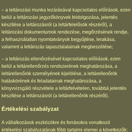
– a leltározási munka lezárásával kapcsolatos előírások, ezen
belül a leltározási jegyzőkönyvek feldolgozása, jelentés
készítése a leltározásról (a leltárfelelősök részéről), a
leltározási dokumentumok rendezése, megőrzésének rendje,
a felhasználatlan nyomtatványok begyűjtése, lerakása,
valamint a leltározás tapasztalatainak megbeszélése;
– a leltározás ellenőrzésével kapcsolatos előírások, ezen
belül a leltárellenőrzés rendszerének meghatározása, a
leltárellenőrök személyének kijelölése, a leltárellenőrök
hatáskörének és feladatainak meghatározása, a
könyvvizsgáló részvétele a leltárfelvételen, továbbá jelentés
készítése a leltározásról (a leltárellenőrök részéről).
Értékelési szabályzat
A vállalkozások eszközökre és forrásokra vonatkozó
értékelési szabályzatának főbb tartalmi elemei a következők: