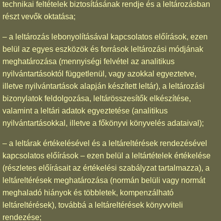
technikai feltételek biztosításának rendje és a leltározásban
részt vevők oktatása;
– a leltározás lebonyolításával kapcsolatos előírások, ezen
belül az egyes eszközök és források leltározási módjának
meghatározása (mennyiségi felvétel az analitikus
nyilvántartásoktól függetlenül, vagy azokkal egyeztetve,
illetve nyilvántartások alapján készített leltár), a leltározási
bizonylatok feldolgozása, leltárösszesítők elkészítése,
valamint a leltári adatok egyeztetése (analitikus
nyilvántartásokkal, illetve a főkönyvi könyvelés adataival);
– a leltárak értékelésével és a leltáreltérések rendezésével
kapcsolatos előírások – ezen belül a leltártételek értékelése
(részletes előírásait az értékelési szabályzat tartalmazza), a
leltáreltérések meghatározása (normán belüli vagy normát
meghaladó hiányok és többletek, kompenzálható
leltáreltérések), továbbá a leltáreltérések könyvviteli
rendezése;