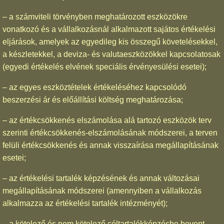
– a számviteli törvényben meghatározott eszközökre
vonatkozó és a vállalkozásnál alkalmazott sajátos értékelési
eljárások, amelyek az egyedileg kis összegű követelésekkel,
a készletekkel, a deviza- és valutaeszközökkel kapcsolatosak
(egyedi értékelés elvének speciális érvényesülési esetei);
– az egyes eszköztételek értékeléséhez kapcsolódó
beszerzési ár és előállítási költség meghatározása;
– az értékcsökkenés elszámolása alá tartozó eszközök terv
szerinti értékcsökkenés-elszámolásának módszerei, a terven
felüli értékcsökkenés és annak visszaírása megállapításának
esetei;
– az értékelési tartalék képzésének és annak változásai
megállapításának módszerei (amennyiben a vállalkozás
alkalmazza az értékelési tartalék intézményét);
– a kötelező és nem kötelező céltartalékképzésbe bevont