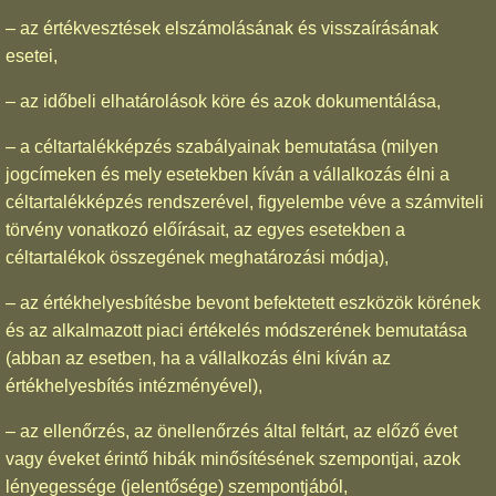
– az értékvesztések elszámolásának és visszaírásának
esetei,
– az időbeli elhatárolások köre és azok dokumentálása,
– a céltartalékképzés szabályainak bemutatása (milyen
jogcímeken és mely esetekben kíván a vállalkozás élni a
céltartalékképzés rendszerével, figyelembe véve a számviteli
törvény vonatkozó előírásait, az egyes esetekben a
céltartalékok összegének meghatározási módja),
– az értékhelyesbítésbe bevont befektetett eszközök körének
és az alkalmazott piaci értékelés módszerének bemutatása
(abban az esetben, ha a vállalkozás élni kíván az
értékhelyesbítés intézményével),
– az ellenőrzés, az önellenőrzés által feltárt, az előző évet
vagy éveket érintő hibák minősítésének szempontjai, azok
lényegessége (jelentősége) szempontjából,