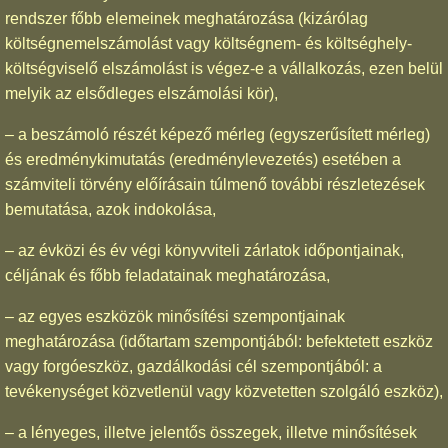
rendszer főbb elemeinek meghatározása (kizárólag
költségnemelszámolást vagy költségnem- és költséghely-
költségviselő elszámolást is végez-e a vállalkozás, ezen belül
melyik az elsődleges elszámolási kör),
– a beszámoló részét képező mérleg (egyszerűsített mérleg)
és eredménykimutatás (eredménylevezetés) esetében a
számviteli törvény előírásain túlmenő további részletezések
bemutatása, azok indokolása,
– az évközi és év végi könyvviteli zárlatok időpontjainak,
céljának és főbb feladatainak meghatározása,
– az egyes eszközök minősítési szempontjainak
meghatározása (időtartam szempontjából: befektetett eszköz
vagy forgóeszköz, gazdálkodási cél szempontjából: a
tevékenységet közvetlenül vagy közvetetten szolgáló eszköz),
– a lényeges, illetve jelentős összegek, illetve minősítések