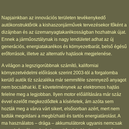
Napjainkban az innovációs területen tevékenykedő
autókonstruktőrök a kishaszonjárművek tervezésekor főként a
dizájnban és az üzemanyagtakarékosságban hozhatnak újat.
Ennek a járműosztálynak is nagy lendületet adhat az új
generációs, energiatakarékos és környezetbarát, belső égésű
erőforrások, illetve az alternatív hajtások megjelenése.
A világon a legszigorúbbnak számító, kaliforniai
környezetvédelmi előírások szerint 2003-tól a forgalomba
kerülő autók tíz százaléka már semmiféle szennyező anyagot
nem bocsáthat ki. E követelménynek az elektromos hajtás
felelne meg a legjobban. Ilyen motor előállítására már száz
évvel ezelőtt megkezdődtek a kísérletek, ám azóta sem
hozták meg a várva várt sikert, elsősorban azért, mert nem
tudták megoldani a megbízható és tartós energiatárolást. A
ma használatos – drága – akkumulátorok ugyanis nemcsak