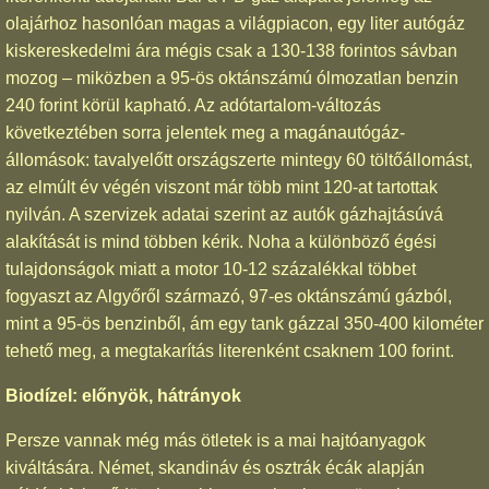
olajárhoz hasonlóan magas a világpiacon, egy liter autógáz
kiskereskedelmi ára mégis csak a 130-138 forintos sávban
mozog – miközben a 95-ös oktánszámú ólmozatlan benzin
240 forint körül kapható. Az adótartalom-változás
következtében sorra jelentek meg a magánautógáz-
állomások: tavalyelőtt országszerte mintegy 60 töltőállomást,
az elmúlt év végén viszont már több mint 120-at tartottak
nyilván. A szervizek adatai szerint az autók gázhajtásúvá
alakítását is mind többen kérik. Noha a különböző égési
tulajdonságok miatt a motor 10-12 százalékkal többet
fogyaszt az Algyőről származó, 97-es oktánszámú gázból,
mint a 95-ös benzinből, ám egy tank gázzal 350-400 kilométer
tehető meg, a megtakarítás literenként csaknem 100 forint.
Biodízel: előnyök, hátrányok
Persze vannak még más ötletek is a mai hajtóanyagok
kiváltására. Német, skandináv és osztrák écák alapján