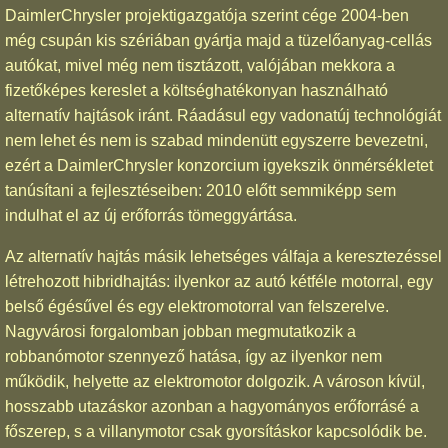
DaimlerChrysler projektigazgatója szerint cége 2004-ben
még csupán kis szériában gyártja majd a tüzelőanyag-cellás
autókat, mivel még nem tisztázott, valójában mekkora a
fizetőképes kereslet a költséghatékonyan használható
alternatív hajtások iránt. Ráadásul egy vadonatúj technológiát
nem lehet és nem is szabad mindenütt egyszerre bevezetni,
ezért a DaimlerChrysler konzorcium igyekszik önmérsékletet
tanúsítani a fejlesztéseiben: 2010 előtt semmiképp sem
indulhat el az új erőforrás tömeggyártása.
Az alternatív hajtás másik lehetséges válfaja a keresztezéssel
létrehozott hibridhajtás: ilyenkor az autó kétféle motorral, egy
belső égésűvel és egy elektromotorral van felszerelve.
Nagyvárosi forgalomban jobban megmutatkozik a
robbanómotor szennyező hatása, így az ilyenkor nem
működik, helyette az elektromotor dolgozik. A városon kívül,
hosszabb utazáskor azonban a hagyományos erőforrásé a
főszerep, s a villanymotor csak gyorsításkor kapcsolódik be.