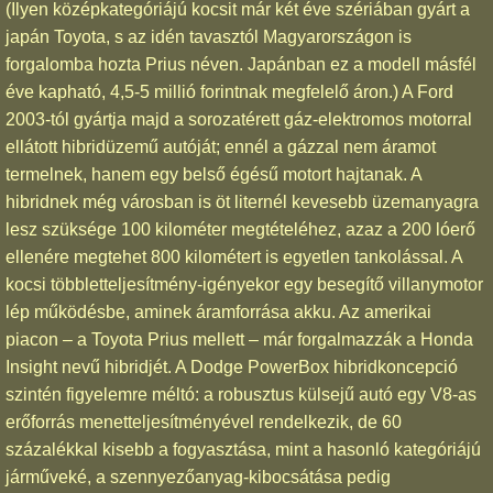
(Ilyen középkategóriájú kocsit már két éve szériában gyárt a
japán Toyota, s az idén tavasztól Magyarországon is
forgalomba hozta Prius néven. Japánban ez a modell másfél
éve kapható, 4,5-5 millió forintnak megfelelő áron.) A Ford
2003-tól gyártja majd a sorozatérett gáz-elektromos motorral
ellátott hibridüzemű autóját; ennél a gázzal nem áramot
termelnek, hanem egy belső égésű motort hajtanak. A
hibridnek még városban is öt liternél kevesebb üzemanyagra
lesz szüksége 100 kilométer megtételéhez, azaz a 200 lóerő
ellenére megtehet 800 kilométert is egyetlen tankolással. A
kocsi többletteljesítmény-igényekor egy besegítő villanymotor
lép működésbe, aminek áramforrása akku. Az amerikai
piacon – a Toyota Prius mellett – már forgalmazzák a Honda
Insight nevű hibridjét. A Dodge PowerBox hibridkoncepció
szintén figyelemre méltó: a robusztus külsejű autó egy V8-as
erőforrás menetteljesítményével rendelkezik, de 60
százalékkal kisebb a fogyasztása, mint a hasonló kategóriájú
járműveké, a szennyezőanyag-kibocsátása pedig