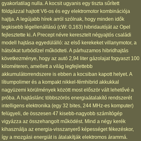
gyakorlatilag nulla. A kocsit ugyanis egy tiszta sűrített
földgázzal hajtott V6-os és egy elektromotor kombinációja
hajtja. A legújabb hírek arról szólnak, hogy minden idők
legkisebb légellenállású (cW: 0,163) hibridautóját az Opel
fejlesztette ki. A Precept névre keresztelt négyajtós családi
modell hajtása egyedülálló: az első kerekeket villanymotor, a
hátsókat turbódízel működteti. A párhuzamos hibridhajtás
következménye, hogy az autó 2,94 liter gázolajat fogyaszt 100
kilométeren, amellett a világ legfejlettebb
akkumulátorrendszere is ebben a kocsiban kapott helyet. A
lítiumpolimer és a kompakt nikkel-fémhibrid akkukkal
nagyüzemi körülmények között most először vált lehetővé a
próba. A hajtáslánc többszörös energiaátalakító rendszerét
intelligens elektronika (egy 32 bites, 244 MHz-es komputer)
felügyeli, de összesen 47 kisebb-nagyobb számítógép
vigyázza az összehangolt működést. Mind a négy kerék
kihasználja az energia-visszanyerő képességet fékezéskor,
így a mozgási energiát is átalakítják elektromos árammá.