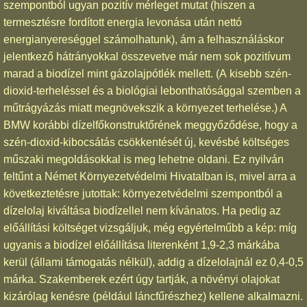
szempontból ugyan pozitív mérleget mutat (hiszen a
termesztésre fordított energia levonása után nettó
energianyereséggel számolhatunk), ám a felhasználáskor
jelentkező hátrányokkal összevetve már nem sok pozitívum
marad a biodízel mint gázolajpótlék mellett. (A kisebb szén-
dioxid-terheléssel és a biológiai lebonthatósággal szemben a
műtrágyázás miatt megnövekszik a környezet terhelése.) A
BMW korábbi dízelfőkonstruktőrének meggyőződése, hogy a
szén-dioxid-kibocsátás csökkentését új, kevésbé költséges
műszaki megoldásokkal is meg lehetne oldani. Ez nyilván
feltűnt a Német Környezetvédelmi Hivatalban is, mivel arra a
következtetésre jutottak: környezetvédelmi szempontból a
dízelolaj kiváltása biodízellel nem kívánatos. Ha pedig az
előállítási költséget vizsgáljuk, még egyértelműbb a kép: míg
ugyanis a biodízel előállítása literenként 1,9-2,3 márkába
kerül (állami támogatás nélkül), addig a dízelolajnál ez 0,4-0,5
márka. Szakemberek ezért úgy tartják, a növényi olajokat
kizárólag kenésre (például láncfűrészhez) kellene alkalmazni.