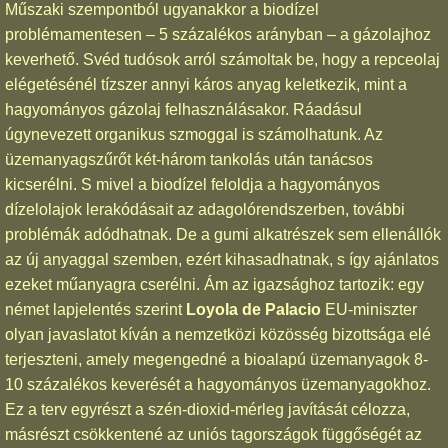
Műszaki szempontból ugyanakkor a biodízel
problémamentesen – 5 százalékos arányban – a gázolajhoz
keverhető. Svéd tudósok arról számoltak be, hogy a repceolaj
elégetésénél tízszer annyi káros anyag keletkezik, mint a
hagyományos gázolaj felhasználásakor. Ráadásul
úgynevezett organikus szmoggal is számolhatunk. Az
üzemanyagszűrőt két-három tankolás után tanácsos
kicserélni. S mivel a biodízel feloldja a hagyományos
dízelolajok lerakódásait az adagolórendszerben, további
problémák adódhatnak. De a gumi alkatrészek sem ellenállók
az új anyaggal szemben, ezért kihasadhatnak, s így ajánlatos
ezeket műanyagra cserélni. Ám az igazsághoz tartozik: egy
német lapjelentés szerint
Loyola de Palacio
EU-miniszter
olyan javaslatot kíván a nemzetközi közösség bizottsága elé
terjeszteni, amely megengedné a bioalapú üzemanyagok 8-
10 százalékos keverését a hagyományos üzemanyagokhoz.
Ez a terv egyrészt a szén-dioxid-mérleg javítását célozza,
másrészt csökkentené az uniós tagországok függőségét az