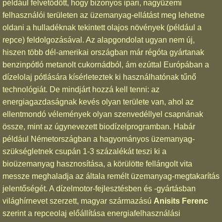
például felvetődött, hogy bizonyos ipari, nagyüzemi
felhasználói területen az üzemanyag-ellátást meg lehetne
oldani a hulladéknak tekintett olajos növények (például a
repce) feldolgozásával. Az alapgondolat ugyan nem új,
hiszen több dél-amerikai országban már régóta gyártanak
benzinpótló metanolt cukornádból, ám ezúttal Európában a
dízelolaj pótlására kísérleteztek ki használhatónak tűnő
technológiát. De mindjárt hozzá kell tenni: az
energiagazdaságnak kevés olyan területe van, ahol az
ellentmondó vélemények olyan szenvedéllyel csapnának
össze, mint az úgynevezett biodízelprogramban. Habár
például Németországban a hagyományos üzemanyag-
szükségletnek csupán 1-3 százalékát teszi ki a
bioüzemanyag hasznosítása, a körülötte fellángolt vita
messze meghaladja az általa remélt üzemanyag-megtakarítás
jelentőségét. A dízelmotor-fejlesztésben és -gyártásban
világhírnevet szerzett, magyar származású
Anisits Ferenc
szerint a repceolaj előállítása energiafelhasználási