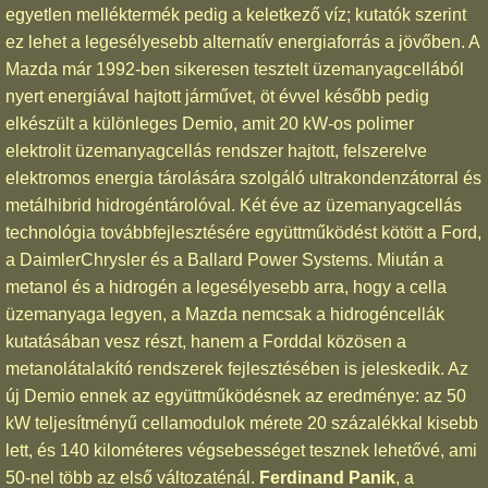
egyetlen melléktermék pedig a keletkező víz; kutatók szerint
ez lehet a legesélyesebb alternatív energiaforrás a jövőben. A
Mazda már 1992-ben sikeresen tesztelt üzemanyagcellából
nyert energiával hajtott járművet, öt évvel később pedig
elkészült a különleges Demio, amit 20 kW-os polimer
elektrolit üzemanyagcellás rendszer hajtott, felszerelve
elektromos energia tárolására szolgáló ultrakondenzátorral és
metálhibrid hidrogéntárolóval. Két éve az üzemanyagcellás
technológia továbbfejlesztésére együttműködést kötött a Ford,
a DaimlerChrysler és a Ballard Power Systems. Miután a
metanol és a hidrogén a legesélyesebb arra, hogy a cella
üzemanyaga legyen, a Mazda nemcsak a hidrogéncellák
kutatásában vesz részt, hanem a Forddal közösen a
metanolátalakító rendszerek fejlesztésében is jeleskedik. Az
új Demio ennek az együttműködésnek az eredménye: az 50
kW teljesítményű cellamodulok mérete 20 százalékkal kisebb
lett, és 140 kilométeres végsebességet tesznek lehetővé, ami
50-nel több az első változaténál.
Ferdinand Panik
, a