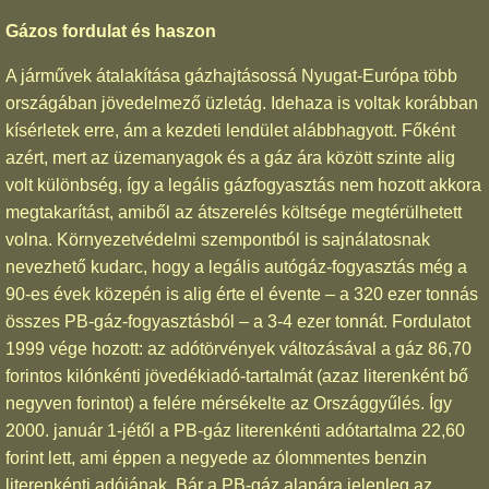
Gázos fordulat és haszon
A járművek átalakítása gázhajtásossá Nyugat-Európa több
országában jövedelmező üzletág. Idehaza is voltak korábban
kísérletek erre, ám a kezdeti lendület alábbhagyott. Főként
azért, mert az üzemanyagok és a gáz ára között szinte alig
volt különbség, így a legális gázfogyasztás nem hozott akkora
megtakarítást, amiből az átszerelés költsége megtérülhetett
volna. Környezetvédelmi szempontból is sajnálatosnak
nevezhető kudarc, hogy a legális autógáz-fogyasztás még a
90-es évek közepén is alig érte el évente – a 320 ezer tonnás
összes PB-gáz-fogyasztásból – a 3-4 ezer tonnát. Fordulatot
1999 vége hozott: az adótörvények változásával a gáz 86,70
forintos kilónkénti jövedékiadó-tartalmát (azaz literenként bő
negyven forintot) a felére mérsékelte az Országgyűlés. Így
2000. január 1-jétől a PB-gáz literenkénti adótartalma 22,60
forint lett, ami éppen a negyede az ólommentes benzin
literenkénti adójának. Bár a PB-gáz alapára jelenleg az