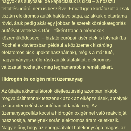
nagyok és súlyosak, de kapacitásuk is kicsi – a hosszú
feltöltési időről nem is beszélve. Emiatt igen korlátozott a csak
tisztán elektromos autók hatótávolsága, az akkuk élettartama
rövid, áruk pedig akár egy jobban felszerelt középkategóriás
autóéval vetekszik. Bár – főként francia mérnökök
közreműködésével – biztató európai kísérletek is folynak (La
Rochelle kisvárosban például a közüzemek kizárólag
elektromos pick-upokat használnak), mégis a már futó,
hagyományos erőforrású autók átalakított elektromos
változatai hozhatják meg leghamarabb a remélt sikert.
Hidrogén és oxigén mint üzemanyag
Az újfajta akkumulátorok kifejlesztéséig azonban inkább
megvalósíthatónak tetszenek azok az elképzelések, amelyek
az áramtermelést az autóban oldanák meg. Az
üzemanyagcellás kocsi a hidrogén oxigénnel való reakcióját
hasznosítja, amelynek során elektromos áram keletkezik.
Nagy előny, hogy az energiaátvitel hatékonysága magas, az