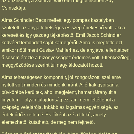
az önzésben, a zsenivel való élet megítélésében Ady
Csinszkája.
Alma Schindler Bécs mellett, egy pompás kastélyban
született, az anyja tehetséges és szép énekesnő volt, aki a
keresett és így gazdag tájképfestő, Emil Jacob Schindler
kedvéért lemondott saját karrierjéről. Alma is megtette ezt,
amikor nőül ment Gustav Mahlerhez, de anyjával ellentétben
ő sosem érezte a bizonyosságot: érdemes volt. Ellenkezőleg,
meggyőződése szerint túl nagy áldozatot hozott.
Alma tehetségesen komponált, jól zongorázott, szelleme
nyitott volt minden és mindenki iránt. A férfiak gyorsan a
bűvkörébe kerültek, ahol megjelent, hamar ráirányult a
figyelem – olyan tulajdonság ez, ami nem feltétlenül a
szépség velejárója, inkább az izgalmas egyéniségé, az
érdeklődő szellemé. És főként azé a titoké, amely
elemezhető, kutatható, de meg nem fejthető.