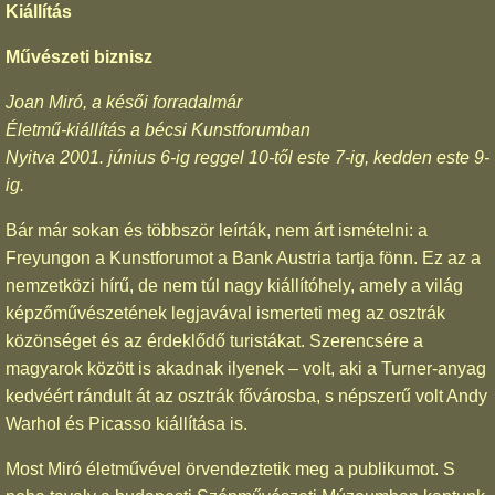
Kiállítás
Művészeti biznisz
Joan Miró, a késői forradalmár
Életmű-kiállítás a bécsi Kunstforumban
Nyitva 2001. június 6-ig reggel 10-től este 7-ig, kedden este 9-
ig.
Bár már sokan és többször leírták, nem árt ismételni: a
Freyungon a Kunstforumot a Bank Austria tartja fönn. Ez az a
nemzetközi hírű, de nem túl nagy kiállítóhely, amely a világ
képzőművészetének legjavával ismerteti meg az osztrák
közönséget és az érdeklődő turistákat. Szerencsére a
magyarok között is akadnak ilyenek – volt, aki a Turner-anyag
kedvéért rándult át az osztrák fővárosba, s népszerű volt Andy
Warhol és Picasso kiállítása is.
Most Miró életművével örvendeztetik meg a publikumot. S