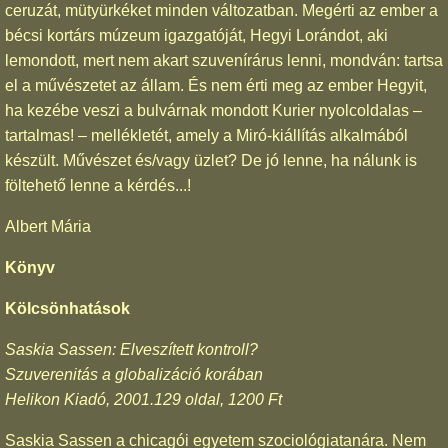
ceruzát, mütyürkéket minden változatban. Megérti az ember a
bécsi kortárs múzeum igazgatóját, Hegyi Lorándot, aki
lemondott, mert nem akart szuvenírárus lenni, mondván: tartsa
el a művészetet az állam. És nem érti meg az ember Hegyit,
ha kezébe veszi a bulvárnak mondott Kurier nyolcoldalas –
tartalmas! – mellékletét, amely a Miró-kiállítás alkalmából
készült. Művészet és/vagy üzlet? De jó lenne, ha nálunk is
föltehető lenne a kérdés...!
Albert Mária
Könyv
Kölcsönhatások
Saskia Sassen: Elveszített kontroll?
Szuverenitás a globalizáció korában
Helikon Kiadó, 2001.129 oldal, 1200 Ft
Saskia Sassen a chicagói egyetem szociológiatanára. Nem