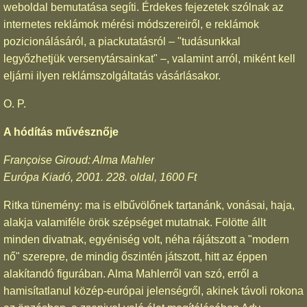
weboldal bemutatása segíti. Érdekes fejezetek szólnak az
internetes reklámok mérési módszereiről, e reklámok
pozicionálásáról, a piackutatásról – "tudásunkkal
legyőzhetjük versenytársainkat" –, valamint arról, miként kell
eljárni ilyen reklámszolgáltatás vásárlásakor.
O. P.
A hódítás művésznője
Françoise Giroud: Alma Mahler
Európa Kiadó, 2001. 228. oldal, 1600 Ft
Ritka tünemény: ma is elbűvölőnek tartanánk, vonásai, haja,
alakja valamiféle örök szépséget mutatnak. Fölötte állt
minden divatnak, egyéniség volt, néha rájátszott a "modern
nő" szerepre, de mindig őszintén játszott, hitt az éppen
alakítandó figurában. Alma Mahlerről van szó, erről a
hamisítatlanul közép-európai jelenségről, akinek távoli rokona