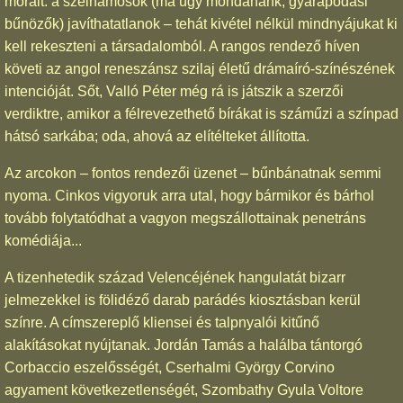
morált: a szélhámosok (ma úgy mondanánk, gyarapodási
bűnözők) javíthatatlanok – tehát kivétel nélkül mindnyájukat ki
kell rekeszteni a társadalomból. A rangos rendező híven
követi az angol reneszánsz szilaj életű drámaíró-színészének
intencióját. Sőt, Valló Péter még rá is játszik a szerzői
verdiktre, amikor a félrevezethető bírákat is száműzi a színpad
hátsó sarkába; oda, ahová az elítélteket állította.
Az arcokon – fontos rendezői üzenet – bűnbánatnak semmi
nyoma. Cinkos vigyoruk arra utal, hogy bármikor és bárhol
tovább folytatódhat a vagyon megszállottainak penetráns
komédiája...
A tizenhetedik század Velencéjének hangulatát bizarr
jelmezekkel is fölidéző darab parádés kiosztásban kerül
színre. A címszereplő kliensei és talpnyalói kitűnő
alakításokat nyújtanak. Jordán Tamás a halálba tántorgó
Corbaccio eszelősségét, Cserhalmi György Corvino
agyament következetlenségét, Szombathy Gyula Voltore