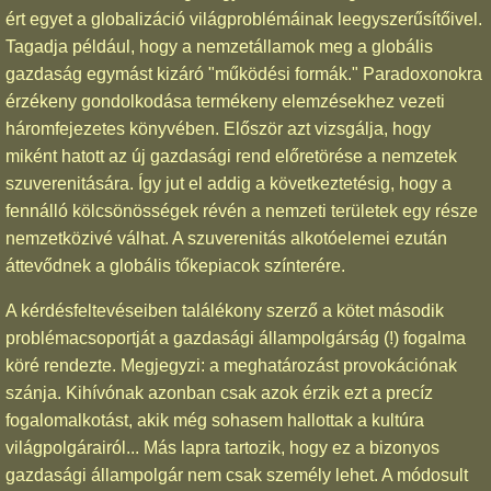
ért egyet a globalizáció világproblémáinak leegyszerűsítőivel.
Tagadja például, hogy a nemzetállamok meg a globális
gazdaság egymást kizáró "működési formák." Paradoxonokra
érzékeny gondolkodása termékeny elemzésekhez vezeti
háromfejezetes könyvében. Először azt vizsgálja, hogy
miként hatott az új gazdasági rend előretörése a nemzetek
szuverenitására. Így jut el addig a következtetésig, hogy a
fennálló kölcsönösségek révén a nemzeti területek egy része
nemzetközivé válhat. A szuverenitás alkotóelemei ezután
áttevődnek a globális tőkepiacok színterére.
A kérdésfeltevéseiben találékony szerző a kötet második
problémacsoportját a gazdasági állampolgárság (!) fogalma
köré rendezte. Megjegyzi: a meghatározást provokációnak
szánja. Kihívónak azonban csak azok érzik ezt a precíz
fogalomalkotást, akik még sohasem hallottak a kultúra
világpolgárairól... Más lapra tartozik, hogy ez a bizonyos
gazdasági állampolgár nem csak személy lehet. A módosult