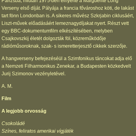
Párizsba, miután 1975-ben elnyerte a Marguerite Long
Verseny első díját. Pályája a francia fővároshoz köti, de lakást
tart fönn Londonban is. A sikeres művész Szkrjabin ciklusáért,
Liszt-művek előadásáért lemeznagydíjakat nyert. Részt vett
egy BBC-dokumentumfilm elkészítésében, melyben
Csajkovszkij életét dolgozták föl, közreműködője
rádióműsoroknak, szak- s ismeretterjesztő cikkek szerzője.
A hangverseny befejezéséül a Szimfonikus táncokat adja elő
a Nemzeti Filharmonikus Zenekar, a Budapesten közkedvelt
Jurij Szimonov vezényletével.
A. M.
Film
A legjobb orvosság
Csokoládé
Színes, feliratos amerikai vígjáték