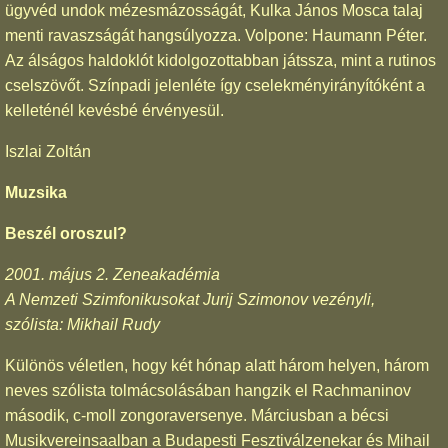
ügyvéd undok mézesmázosságát, Kulka János Mosca talaj
menti ravaszságát hangsúlyozza. Volpone: Haumann Péter.
Az álságos haldoklót kidolgozottabban játssza, mint a rutinos
cselszövőt. Színpadi jelenléte így cselekményirányítóként a
kelleténél kevésbé érvényesül.
Iszlai Zoltán
Muzsika
Beszél oroszul?
2001. május 2. Zeneakadémia
A Nemzeti Szimfonikusokat Jurij Szimonov vezényli,
szólista: Mikhail Rudy
Különös véletlen, hogy két hónap alatt három helyen, három
neves szólista tolmácsolásában hangzik el Rachmaninov
második, c-moll zongoraversenye. Márciusban a bécsi
Musikvereinsaalban a Budapesti Fesztiválzenekar és Mihail