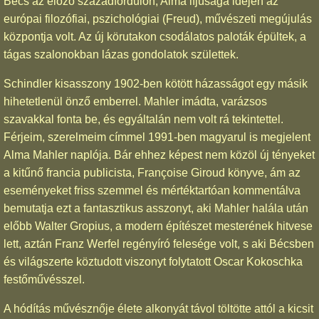
Bécs az előző századfordulón, Alma ifjúsága idején az
európai filozófiai, pszichológiai (Freud), művészeti megújulás
központja volt. Az új körutakon csodálatos paloták épültek, a
tágas szalonokban lázas gondolatok születtek.
Schindler kisasszony 1902-ben kötött házasságot egy másik
hihetetlenül önző emberrel. Mahler imádta, varázsos
szavakkal fonta be, és egyáltalán nem volt rá tekintettel.
Férjeim, szerelmeim címmel 1991-ben magyarul is megjelent
Alma Mahler naplója. Bár ehhez képest nem közöl új tényeket
a kitűnő francia publicista, Françoise Giroud könyve, ám az
eseményeket friss szemmel és mértéktartóan kommentálva
bemutatja ezt a fantasztikus asszonyt, aki Mahler halála után
előbb Walter Gropius, a modern építészet mesterének hitvese
lett, aztán Franz Werfel regényíró felesége volt, s aki Bécsben
és világszerte köztudott viszonyt folytatott Oscar Kokoschka
festőművésszel.
A hódítás művésznője élete alkonyát távol töltötte attól a kicsit