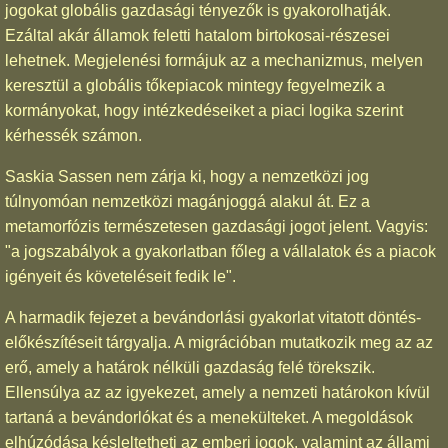
jogokat globális gazdasági tényezők is gyakorolhatják.
Ezáltal akár államok feletti hatalom birtokosai-részesei
lehetnek. Megjelenési formájuk az a mechanizmus, melyen
keresztül a globális tőkepiacok mintegy fegyelmezik a
kormányokat, hogy intézkedéseiket a piaci logika szerint
kérhessék számon.
Saskia Sassen nem zárja ki, hogy a nemzetközi jog
túlnyomóan nemzetközi magánjoggá alakul át. Ez a
metamorfózis természetesen gazdasági jogot jelent. Vagyis:
"a jogszabályok a gyakorlatban főleg a vállalatok és a piacok
igényeit és követeléseit fedik le".
A harmadik fejezet a bevándorlási gyakorlat vitatott döntés-
előkészítéseit tárgyalja. A migrációban mutatkozik meg az az
erő, amely a határok nélküli gazdaság felé törekszik.
Ellensúlya az az igyekezet, amely a nemzeti határokon kívül
tartaná a bevándorlókat és a menekülteket. A megoldások
elhúzódása késleltetheti az emberi jogok, valamint az állami