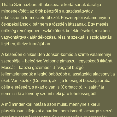
Thália Színházban. Shakespeare kortársának darabja
mindenekfölött az örök pénzről s a gazdaságvágy
erkölcsrontó természetéről szól. Főszereplői valamennyien
ős-spekulánsok, bár nem a tőzsdén játszanak. Egy mesés
örökség reményében eszközölnek befektetéseket, részben
vagyontárgyak ajándékozása, részint szexuális szolgáltatás
fejében, illetve formájában.
A keserűen cinikus Ben Jonson-komédia szinte valamennyi
szereplője – beleértve Volpone pimaszul legyeskedő titkárát,
Moscát – kapzsi gazember. Bírvágytól buzgó
jellemtelenségük a legkülönbözőbb aljasságokig alacsonyítja
őket. Van köztük (Corvino), aki ifjú feleségét bocsátja áruba
célja eléréséért, s akad olyan is (Corbaccio), ki saját fiát
semmizi ki a törvény szerint neki járó tehetősségből.
A mű mindenkori hatása azon múlik, mennyire sikerül
plasztikusan kifejezni a pardont nem ismerő, acsargó szerzői