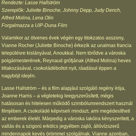
Rendezte: Lasse Hallström
Szereplők: Juliette Binoche, Johnny Depp, Judy Dench,
Alfred Molina, Lena Olin
Forgalmazza a UIP-Duna Film
Valamikor az ötvenes évek végén egy titokzatos asszony,
Vianne Rocher (Juliette Binoche) érkezik az unalmas francia
településre kislányával, Anoukkal. Nem törődve a városka
polgármesterének, Reynaud grófjának (Alfred Molina) heves
tiltakozásával, csokoládéboltot nyit, ráadásul éppen a
nagyböjt idején.
Lasse Hallström – és a film alapjául szolgáló regény írója,
Joanne Harris – a végletekig leegyszerűsített, mégis
hatásosan és hitelesen működő szimbólumrendszert használ
filmjében. A csokoládé képviseli mindazt, ami megédesítheti
az emberek életét. Márpedig a városka lakóira kényszerített, a
vallás és a szigorú erkölcs jegyében zajló, állóvízszerű
mindennapok kevés örömmel szolgálnak. Vianne azonban,