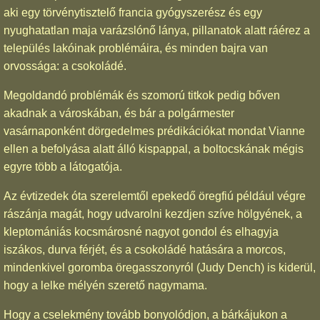
aki egy törvénytisztelő francia gyógyszerész és egy
nyughatatlan maja varázslónő lánya, pillanatok alatt ráérez a
település lakóinak problémáira, és minden bajra van
orvossága: a csokoládé.
Megoldandó problémák és szomorú titkok pedig bőven
akadnak a városkában, és bár a polgármester
vasárnaponként dörgedelmes prédikációkat mondat Vianne
ellen a befolyása alatt álló kispappal, a boltocskának mégis
egyre több a látogatója.
Az évtizedek óta szerelemtől epekedő öregfiú például végre
rászánja magát, hogy udvarolni kezdjen szíve hölgyének, a
kleptomániás kocsmárosné nagyot gondol és elhagyja
iszákos, durva férjét, és a csokoládé hatására a morcos,
mindenkivel goromba öregasszonyról (Judy Dench) is kiderül,
hogy a lelke mélyén szerető nagymama.
Hogy a cselekmény tovább bonyolódjon, a bárkájukon a