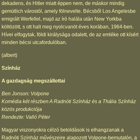
dekadens, és Hitler miatt éppen nem, de máskor mindig
gemütlich várostól, amely fölnevelte. Bécsből Los Angelesbe
emigrált Werfellel, majd az író halála után New Yorkba
költözött, s ott halt meg nyolcvanöt éves korában, 1964-ben.
Hívei elfogytak, földi királysága odalett, de az emléke ott kísért
minden bécsi utcafordulóban.
(albert)
Színház
A gazdagság megszállottai
Ben Jonson: Volpone
Komédia két részben A Radnóti Színház és a Thália Színház
közös produkciója
Rendezte: Valló Péter
Magyar viszonyokra célzó betoldások is elhangzanak a
Radnóti Színház művészeire alapozott Volpone-bemutatón, a