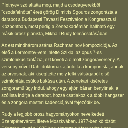
Pletnyev szólaltatta meg, majd a csodagyerekből
"csodafelnőtté" érett görög Dimitris Sgouros zongorázta a
darabot a Budapesti Tavaszi Fesztiválon a Kongresszusi
Központban, most pedig a Zeneakadémián hallható egy
másik orosz pianista, Mikhail Rudy tolmácsolásában.
Az est mindhárom száma Rachmaninov kompozíciója. Az
első a Lermontov-vers ihlette Szikla, az opus 7-es
szimfonikus fantázia, ezt követi a c-moll zongoraverseny. A
versenyművet Dahl doktornak ajánlotta a komponista, annak
az orvosnak, aki kisegítette mély lelki válságából első
szimfóniája csúfos bukása után. A zenekari kíséretes
zongoramű úgy indul, ahogy egy ajtón bátran benyitnak, a
szólista indítja a darabot, hozzá csatlakozik a többi hangszer,
és a zongora mesteri kadenciájával fejeződik be.
Rudy a legjobb orosz hagyományokon nevelkedett
Szentpétervárott, illetve Moszkvában. 1977-ben költözött