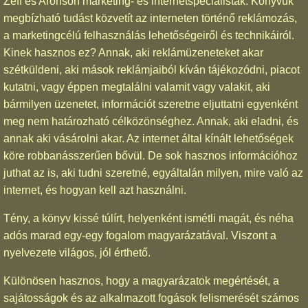
Zeff és Aronson marketing- és internetspecialisták. Könyvük
megbízható tudást közvetít az interneten történő reklámozás,
a marketingcélú felhasználás lehetőségeiről és technikáiról.
Kinek hasznos ez? Annak, aki reklámüzeneteket akar
szétküldeni, aki mások reklámjaiból kíván tájékozódni, piacot
kutatni, vagy éppen megtalálni valamit vagy valakit, aki
bármilyen üzenetet, információt szeretne eljuttatni egyenként
meg nem határozható célközönséghez. Annak, aki eladni, és
annak aki vásárolni akar. Az internet által kínált lehetőségek
köre robbanásszerűen bővül. De sok hasznos információhoz
juthat az is, aki tudni szeretné, egyáltalán milyen, mire való az
internet, és hogyan kell azt használni.
Tény, a könyv kissé túlírt, helyenként ismétli magát, és néha
adós marad egy-egy fogalom magyarázatával. Viszont a
nyelvezete világos, jól érthető.
Különösen hasznos, hogy a magyarázatok megértését, a
sajátosságok és az alkalmazott fogások felismerését számos