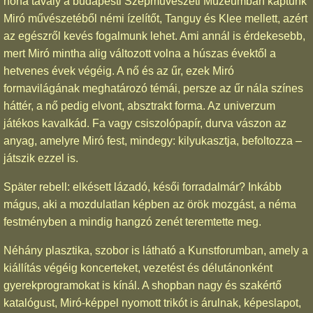
noha tavaly a budapesti Szépművészeti Múzeumban kaptunk
Miró művészetéből némi ízelítőt, Tanguy és Klee mellett, azért
az egészről kevés fogalmunk lehet. Ami annál is érdekesebb,
mert Miró mintha alig változott volna a húszas évektől a
hetvenes évek végéig. A nő és az űr, ezek Miró
formavilágának meghatározó témái, persze az űr nála színes
háttér, a nő pedig elvont, absztrakt forma. Az univerzum
játékos kavalkád. Fa vagy csiszolópapír, durva vászon az
anyag, amelyre Miró fest, mindegy: kilyukasztja, befoltozza –
játszik ezzel is.
Später rebell: elkésett lázadó, késői forradalmár? Inkább
mágus, aki a mozdulatlan képben az örök mozgást, a néma
festményben a mindig hangzó zenét teremtette meg.
Néhány plasztika, szobor is látható a Kunstforumban, amely a
kiállítás végéig koncerteket, vezetést és délutánonként
gyerekprogramokat is kínál. A shopban nagy és szakértő
katalógust, Miró-képpel nyomott trikót is árulnak, képeslapot,