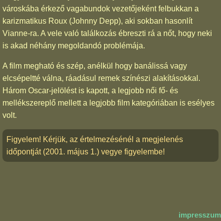
városkába érkező vagabundok vezetőjeként felbukkan a
karizmatikus Roux (Johnny Depp), aki sokban hasonlít
Vianne-ra. A vele való találkozás ébreszti rá a nőt, hogy neki
is akad néhány megoldandó problémája.
A film megható és szép, anélkül hogy banálissá vagy
elcsépeltté válna, ráadásul remek színészi alakításokkal.
Három Oscar-jelölést is kapott, a legjobb női fő- és
mellékszereplő mellett a legjobb film kategóriában is esélyes
volt.
Figyelem! Kérjük, az értelmezésénél a megjelenés
időpontját (2001. május 1.) vegye figyelembe!
impresszum