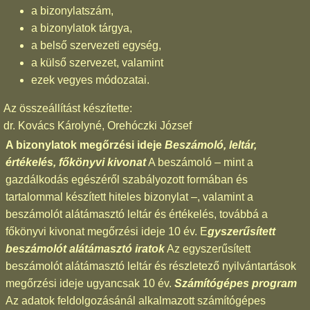
a bizonylatszám,
a bizonylatok tárgya,
a belső szervezeti egység,
a külső szervezet, valamint
ezek vegyes módozatai.
Az összeállítást készítette:
dr. Kovács Károlyné, Orehóczki József
A bizonylatok megőrzési ideje
Beszámoló, leltár,
értékelés, főkönyvi kivonat
A beszámoló – mint a
gazdálkodás egészéről szabályozott formában és
tartalommal készített hiteles bizonylat –, valamint a
beszámolót alátámasztó leltár és értékelés, továbbá a
főkönyvi kivonat megőrzési ideje 10 év. E
gyszerűsített
beszámolót alátámasztó iratok
Az egyszerűsített
beszámolót alátámasztó leltár és részletező nyilvántartások
megőrzési ideje ugyancsak 10 év.
Számítógépes program
Az adatok feldolgozásánál alkalmazott számítógépes