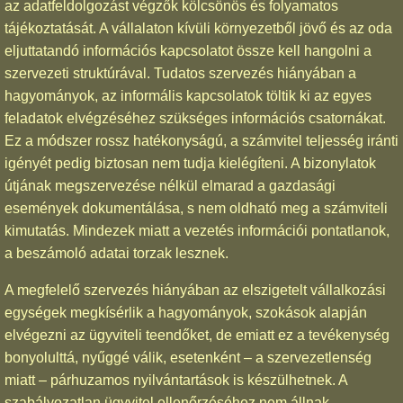
az adatfeldolgozást végzők kölcsönös és folyamatos
tájékoztatását. A vállalaton kívüli környezetből jövő és az oda
eljuttatandó információs kapcsolatot össze kell hangolni a
szervezeti struktúrával. Tudatos szervezés hiányában a
hagyományok, az informális kapcsolatok töltik ki az egyes
feladatok elvégzéséhez szükséges információs csatornákat.
Ez a módszer rossz hatékonyságú, a számvitel teljesség iránti
igényét pedig biztosan nem tudja kielégíteni. A bizonylatok
útjának megszervezése nélkül elmarad a gazdasági
események dokumentálása, s nem oldható meg a számviteli
kimutatás. Mindezek miatt a vezetés információi pontatlanok,
a beszámoló adatai torzak lesznek.
A megfelelő szervezés hiányában az elszigetelt vállalkozási
egységek megkísérlik a hagyományok, szokások alapján
elvégezni az ügyviteli teendőket, de emiatt ez a tevékenység
bonyolulttá, nyűggé válik, esetenként – a szervezetlenség
miatt – párhuzamos nyilvántartások is készülhetnek. A
szabályozatlan ügyvitel ellenőrzéséhez nem állnak