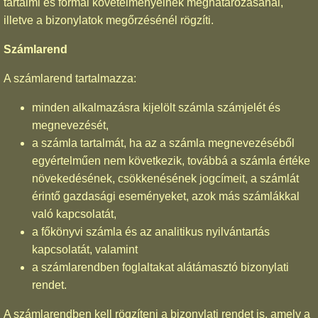
tartalmi és formai követelményeinek meghatározásánál,
illetve a bizonylatok megőrzésénél rögzíti.
Számlarend
A számlarend tartalmazza:
minden alkalmazásra kijelölt számla számjelét és
megnevezését,
a számla tartalmát, ha az a számla megnevezéséből
egyértelműen nem következik, továbbá a számla értéke
növekedésének, csökkenésének jogcímeit, a számlát
érintő gazdasági eseményeket, azok más számlákkal
való kapcsolatát,
a főkönyvi számla és az analitikus nyilvántartás
kapcsolatát, valamint
a számlarendben foglaltakat alátámasztó bizonylati
rendet.
A számlarendben kell rögzíteni a bizonylati rendet is, amely a