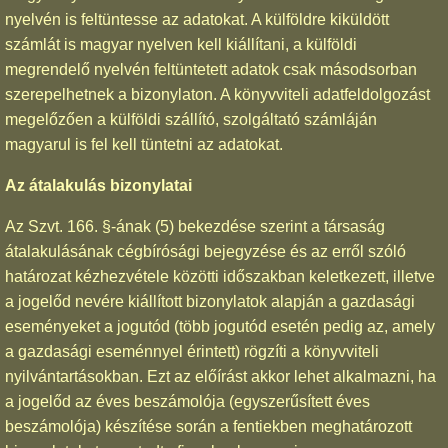
nyelvén is feltüntesse az adatokat. A külföldre kiküldött
számlát is magyar nyelven kell kiállítani, a külföldi
megrendelő nyelvén feltüntetett adatok csak másodsorban
szerepelhetnek a bizonylaton. A könyvviteli adatfeldolgozást
megelőzően a külföldi szállító, szolgáltató számláján
magyarul is fel kell tüntetni az adatokat.
Az átalakulás bizonylatai
Az Szvt. 166. §-ának (5) bekezdése szerint a társaság
átalakulásának cégbírósági bejegyzése és az erről szóló
határozat kézhezvétele közötti időszakban keletkezett, illetve
a jogelőd nevére kiállított bizonylatok alapján a gazdasági
eseményeket a jogutód (több jogutód esetén pedig az, amely
a gazdasági eseménnyel érintett) rögzíti a könyvviteli
nyilvántartásokban. Ezt az előírást akkor lehet alkalmazni, ha
a jogelőd az éves beszámolója (egyszerűsített éves
beszámolója) készítése során a fentiekben meghatározott