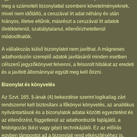
meg a számviteli bizonylattal szembeni követelményeknek,
mivel nem időtálló, a ceruzával írt adat néhány év után
hiányos, illetve eltűnik, másrészt a ceruzával írt adatok
illetéktelenül, szabálytalanul, ellenőrizhetetlenül
módosíthatók.
A vállalkozás külső bizonylatot nem javíthat. A mágneses
adathordozón szereplő adatok javításáról minden esetben
célszerű jegyzőkönyvet felvenni, a felsorolt hibákat az eredeti
és a javított állománnyal együtt meg kell őrizni.
Bizonylat és könyvelés
Az Szvt. 165. §-ának (4) bekezdése szerint logikailag zárt
rendszerrel kell biztosítani a főkönyvi könyvelés, az analitikus
nyilvántartások és a bizonylatok adatai közötti egyeztetést és
az ellenőrzést, függetlenül az adathordozók fajtájától, a
feldolgozás (kézi vagy gépi) technikájától. Ez az előírás
egyben támpontot ad a bizonylati rend elkészítéséhez is.