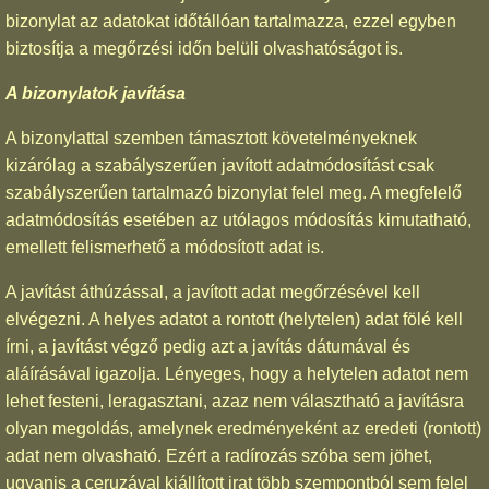
bizonylat az adatokat időtállóan tartalmazza, ezzel egyben
biztosítja a megőrzési időn belüli olvashatóságot is.
A bizonylatok javítása
A bizonylattal szemben támasztott követelményeknek
kizárólag a szabályszerűen javított adatmódosítást csak
szabályszerűen tartalmazó bizonylat felel meg. A megfelelő
adatmódosítás esetében az utólagos módosítás kimutatható,
emellett felismerhető a módosított adat is.
A javítást áthúzással, a javított adat megőrzésével kell
elvégezni. A helyes adatot a rontott (helytelen) adat fölé kell
írni, a javítást végző pedig azt a javítás dátumával és
aláírásával igazolja. Lényeges, hogy a helytelen adatot nem
lehet festeni, leragasztani, azaz nem választható a javításra
olyan megoldás, amelynek eredményeként az eredeti (rontott)
adat nem olvasható. Ezért a radírozás szóba sem jöhet,
ugyanis a ceruzával kiállított irat több szempontból sem felel