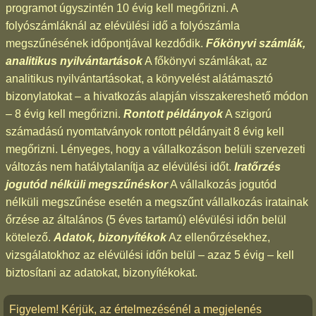
programot úgyszintén 10 évig kell megőrizni. A
folyószámláknál az elévülési idő a folyószámla
megszűnésének időpontjával kezdődik.
Főkönyvi számlák,
analitikus nyilvántartások
A főkönyvi számlákat, az
analitikus nyilvántartásokat, a könyvelést alátámasztó
bizonylatokat – a hivatkozás alapján visszakereshető módon
– 8 évig kell megőrizni.
Rontott példányok
A szigorú
számadású nyomtatványok rontott példányait 8 évig kell
megőrizni. Lényeges, hogy a vállalkozáson belüli szervezeti
változás nem hatálytalanítja az elévülési időt.
Iratőrzés
jogutód nélküli megszűnéskor
A vállalkozás jogutód
nélküli megszűnése esetén a megszűnt vállalkozás iratainak
őrzése az általános (5 éves tartamú) elévülési időn belül
kötelező.
Adatok, bizonyítékok
Az ellenőrzésekhez,
vizsgálatokhoz az elévülési időn belül – azaz 5 évig – kell
biztosítani az adatokat, bizonyítékokat.
Figyelem! Kérjük, az értelmezésénél a megjelenés