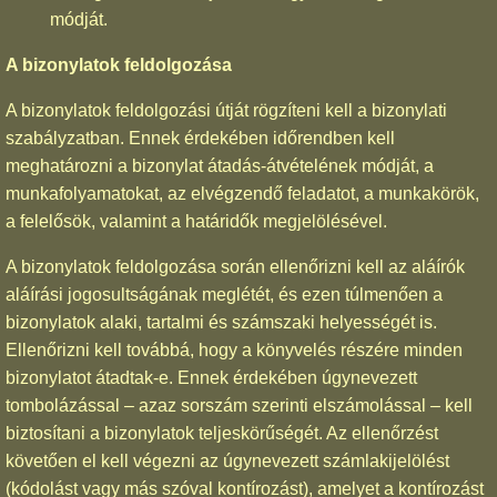
módját.
A bizonylatok feldolgozása
A bizonylatok feldolgozási útját rögzíteni kell a bizonylati
szabályzatban. Ennek érdekében időrendben kell
meghatározni a bizonylat átadás-átvételének módját, a
munkafolyamatokat, az elvégzendő feladatot, a munkakörök,
a felelősök, valamint a határidők megjelölésével.
A bizonylatok feldolgozása során ellenőrizni kell az aláírók
aláírási jogosultságának meglétét, és ezen túlmenően a
bizonylatok alaki, tartalmi és számszaki helyességét is.
Ellenőrizni kell továbbá, hogy a könyvelés részére minden
bizonylatot átadtak-e. Ennek érdekében úgynevezett
tombolázással – azaz sorszám szerinti elszámolással – kell
biztosítani a bizonylatok teljeskörűségét. Az ellenőrzést
követően el kell végezni az úgynevezett számlakijelölést
(kódolást vagy más szóval kontírozást), amelyet a kontírozást