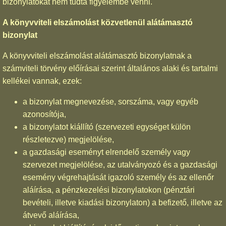
bizonylatokat nem tudta figyelembe venni.
A könyvviteli elszámolást közvetlenül alátámasztó
bizonylat
A könyvviteli elszámolást alátámasztó bizonylatnak a
számviteli törvény előírásai szerint általános alaki és tartalmi
kellékei vannak, ezek:
a bizonylat megnevezése, sorszáma, vagy egyéb
azonosítója,
a bizonylatot kiállító (szervezeti egységet külön
részletezve) megjelölése,
a gazdasági eseményt elrendelő személy vagy
szervezet megjelölése, az utalványozó és a gazdasági
esemény végrehajtását igazoló személy és az ellenőr
aláírása, a pénzkezelési bizonylatokon (pénztári
bevételi, illetve kiadási bizonylaton) a befizető, illetve az
átvevő aláírása,