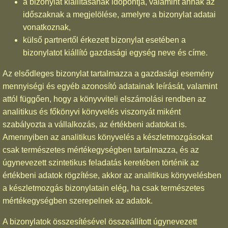
a bizonylat kiállításának időpontja, valamint annak az
időszaknak a megjelölése, amelyre a bizonylat adatai
vonatkoznak,
külső partnertől érkezett bizonylat esetében a
bizonylatot kiállító gazdasági egység neve és címe.
Az elsődleges bizonylat tartalmazza a gazdasági esemény
mennyiségi és egyéb azonosító adatainak leírását, valamint
attól függően, hogy a könyvviteli elszámolási rendben az
analitikus és főkönyvi könyvelés viszonyát miként
szabályozta a vállalkozás, az értékbeni adatokat is.
Amennyiben az analitikus könyvelés a készletmozgásokat
csak természetes mértékegységben tartalmazza, és az
úgynevezett szintetikus feladatás keretében történik az
értékbeni adatok rögzítése, akkor az analitikus könyvelésben
a készletmozgás bizonylatain elég, ha csak természetes
mértékegységben szerepelnek az adatok.
A bizonylatok összesítésével összeállított úgynevezett