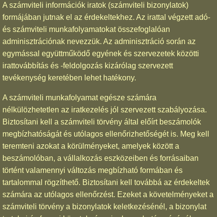
A számviteli információk iratok (számviteli bizonylatok)
formájában jutnak el az érdekeltekhez. Az irattal végzett adó-
és számviteli munkafolyamatokat összefoglalóan
adminisztrációnak nevezzük. Az adminisztráció során az
egymással együttműködő egyének és szervezetek közötti
irattovábbítás és -feldolgozás kizárólag szervezett
tevékenység keretében lehet hatékony.
A számviteli munkafolyamat egésze számára
nélkülözhetetlen az iratkezelés jól szervezett szabályozása.
Biztosítani kell a számviteli törvény által előírt beszámolók
megbízhatóságát és utólagos ellenőrizhetőségét is. Meg kell
teremteni azokat a körülményeket, amelyek között a
beszámolóban, a vállalkozás eszközeiben és forrásaiban
történt valamennyi változás megbízható formában és
tartalommal rögzíthető. Biztosítani kell továbbá az érdekeltek
számára az utólagos ellenőrzést. Ezeket a követelményeket a
számviteli törvény a bizonylatok keletkezésénél, a bizonylat