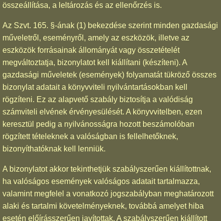
összeállítása, a leltározás és az ellenőrzés is.
Az Szvt. 165. §-ának (1) bekezdése szerint minden gazdasági
műveletről, eseményről, amely az eszközök, illetve az
eszközök forrásainak állományát vagy összetételét
megváltoztatja, bizonylatot kell kiállítani (készíteni). A
gazdasági műveletek (események) folyamatát tükröző összes
bizonylat adatait a könyvviteli nyilvántartásokban kell
rögzíteni. Ez az alapvető szabály biztosítja a valódiság
számviteli elvének érvényesülését. A könyvvitelben, ezen
keresztül pedig a nyilvánosságra hozott beszámolóban
rögzített tételeknek a valóságban is fellelhetőknek,
bizonyíthatóknak kell lenniük.
A bizonylatot akkor tekinthetjük szabályszerűen kiállítottnak,
ha valóságos események valóságos adatait tartalmazza,
valamint megfelel a vonatkozó jogszabályban meghatározott
alaki és tartalmi követelményeknek, továbbá amelyet hiba
esetén előírásszerűen javítottak. A szabályszerűen kiállított