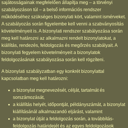
sajátosságainak megfelelően állapítja meg – a törvényi
szabályozáson túl – a belső információs rendszer
működéséhez szükséges bizonylati kört, valamint ismérveket.
A szabályozás során figyelembe kell venni a szabványosítás
követelményeit is. A bizonylati rendszer szabályozása során
meg kell határozni az alkalmazni rendelt bizonylatokat, a
kiállítás, rendezés, feldolgozás és megőrzés szabályait. A
bizonylati fegyelem követelményeit a bizonylatok
feldolgozásának szabályozása során kell rögzíteni.
A bizonylati szabályzatban egy konkrét bizonylattal
kapcsolatban meg kell határozni:
a bizonylat megnevezését, célját, tartalmát és
sorszámozását,
a kiállítás helyét, időpontját, példányszámát, a bizonylat
kiállításánál alkalmazandó eljárást, valamint
a bizonylat útját a feldolgozás során, a továbbítás-
feldolgozás határidejét és az egyes feldolgozások