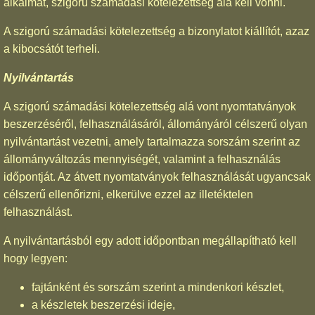
alkalmat, szigorú számadási kötelezettség alá kell vonni.
A szigorú számadási kötelezettség a bizonylatot kiállítót, azaz
a kibocsátót terheli.
Nyilvántartás
A szigorú számadási kötelezettség alá vont nyomtatványok
beszerzéséről, felhasználásáról, állományáról célszerű olyan
nyilvántartást vezetni, amely tartalmazza sorszám szerint az
állományváltozás mennyiségét, valamint a felhasználás
időpontját. Az átvett nyomtatványok felhasználását ugyancsak
célszerű ellenőrizni, elkerülve ezzel az illetéktelen
felhasználást.
A nyilvántartásból egy adott időpontban megállapítható kell
hogy legyen:
fajtánként és sorszám szerint a mindenkori készlet,
a készletek beszerzési ideje,