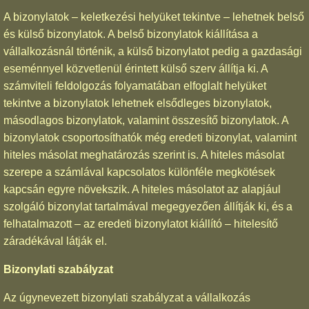
A bizonylatok – keletkezési helyüket tekintve – lehetnek belső
és külső bizonylatok. A belső bizonylatok kiállítása a
vállalkozásnál történik, a külső bizonylatot pedig a gazdasági
eseménnyel közvetlenül érintett külső szerv állítja ki. A
számviteli feldolgozás folyamatában elfoglalt helyüket
tekintve a bizonylatok lehetnek elsődleges bizonylatok,
másodlagos bizonylatok, valamint összesítő bizonylatok. A
bizonylatok csoportosíthatók még eredeti bizonylat, valamint
hiteles másolat meghatározás szerint is. A hiteles másolat
szerepe a számlával kapcsolatos különféle megkötések
kapcsán egyre növekszik. A hiteles másolatot az alapjául
szolgáló bizonylat tartalmával megegyezően állítják ki, és a
felhatalmazott – az eredeti bizonylatot kiállító – hitelesítő
záradékával látják el.
Bizonylati szabályzat
Az úgynevezett bizonylati szabályzat a vállalkozás