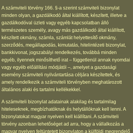
A számviteli törvény 166. §-a szerint számviteli bizonylat
minden olyan, a gazdálkodó által kiállított, készített, illetve a
gazdálkodóval üzleti vagy egyéb kapcsolatban álló
természetes személy, avagy más gazdálkodó által kiállított,
készített okmány, számla, számlát helyettesítő okmány,
szerződés, megállapodás, kimutatás, hitelintézeti bizonylat,
bankkivonat, jogszabályi rendelkezés, továbbá minden
egyéb, ilyennek minősíthető irat – függetlenül annak nyomdai
vagy egyéb előállítási módjától –, amelyet a gazdasági
esemény számviteli nyilvántartása céljára készítettek, és
amely rendelkezik a számviteli törvényben meghatározott
általános alaki és tartalmi kellékekkel.
A számviteli bizonylat adatainak alakilag és tartalmilag
hiteleseknek, megbízhatóknak és helytállóknak kell lenni. A
bizonylatokat magyar nyelven kell kiállítani. A számviteli
törvény azonban lehetőséget ad arra, hogy a vállalkozás a
magyar nyelven feltüntetett bizonylaton a külföldi megrendelő