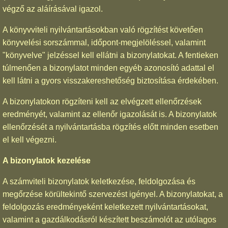
végző az aláírásával igazol.
A könyvviteli nyilvántartásokban való rögzítést követően
könyvelési sorszámmal, időpont-megjelöléssel, valamint
"könyvelve" jelzéssel kell ellátni a bizonylatokat. A fentieken
túlmenően a bizonylatot minden egyéb azonosító adattal el
kell látni a gyors visszakereshetőség biztosítása érdekében.
A bizonylatokon rögzíteni kell az elvégzett ellenőrzések
eredményét, valamint az ellenőr igazolását is. A bizonylatok
ellenőrzését a nyilvántartásba rögzítés előtt minden esetben
el kell végezni.
A bizonylatok kezelése
A számviteli bizonylatok keletkezése, feldolgozása és
megőrzése körültekintő szervezést igényel. A bizonylatokat, a
feldolgozás eredményeként keletkezett nyilvántartásokat,
valamint a gazdálkodásról készített beszámolót az utólagos