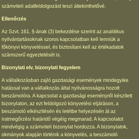
számviteli adatfeldolgozást teszi áttekinthetővé.
Ellenőrzés
Az Szvt. 161. §-ának (3) bekezdése szerint az analitikus
nyilvántartásoknak szoros kapcsolatban kell lenniük a
főkönyvi könyveléssel, és biztosítani kell az értékadatok
számszerű egyeztetését is.
Bizonylati elv, bizonylati fegyelem
A vállalkozásban zajló gazdasági események mindegyike
hatással van a vállalkozás által nyilvánosságra hozott
beszámolóra. A kapcsolat a gazdasági eseményről készített
bizonylaton, az ezt feldolgozó könyvelési eljáráson, a
beszámoló elkészítésén és letétbe helyezésén át az
iratmegőrzési határidő végéig megmarad. A kapcsolatot
mindvégig a számviteli bizonylat hordozza. A bizonylatok,
okmányok alapján történik a könyvelés, a beszámoló