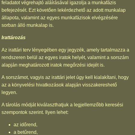
feladatot végrehajtó aláírásával igazolja a munkafázis
befejezését. Ezt követően lekérdezhető az adott munkalap
állapota, valamint az egyes munkafázisok elvégzésére
sorban álló munkalap is.
Irattározás
Az irattári terv lényegében egy jegyzék, amely tartalmazza a
rendszeren belül az egyes iratok helyét, valamint a sorszám
alapján meghatározott iratok megőrzési idejét is.
A sorszámot, vagyis az irattári jelet úgy kell kialakítani, hogy
az a könyvelési hivatkozások alapján visszakereshető
legyen.
A tárolás módját kiválaszthatjuk a legjellemzőbb keresési
szempontok szerint. Ilyen lehet:
az időrend,
a betűrend,