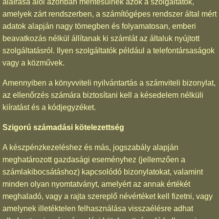
aláírása alól azonban mentesülnek azok a szolgáltatók,
amelyek zárt rendszerben, a számítógépes rendszer által mért
adatok alapján nagy tömegben és folyamatosan, emberi
beavatkozás nélkül állítanak ki számlát az általuk nyújtott
szolgáltatásról. Ilyen szolgáltatók például a telefontársaságok
vagy a közművek.
Amennyiben a könyvviteli nyilvántartás a számviteli bizonylat,
az ellenőrzés számára biztosítani kell a késedelem nélküli
kiíratást és a kódjegyzéket.
Szigorú számadási kötelezettség
A készpénzkezeléshez és más, jogszabály alapján
meghatározott gazdasági eseményhez (jellemzően a
számlakibocsátáshoz) kapcsolódó bizonylatokat, valamint
minden olyan nyomtatványt, amelyért az annak értékét
meghaladó, vagy a rajta szereplő névértéket kell fizetni, vagy
amelynek illetéktelen felhasználása visszaélésre adhat