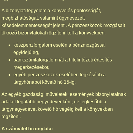
A bizonylati fegyelem a könyvelés pontosságát,
megbízhatóságát, valamint úgynevezett
késedelemmentességét jelenti. A pénzeszközök mozgásait
tükröző bizonylatokat rögzíteni kell a könyvekben:
készpénzforgalom esetén a pénzmozgással
egyidejűleg,
bankszámlaforgalomnál a hitelintézeti értesítés
megérkezésekor,
egyéb pénzeszközök esetében legkésőbb a
tárgyhónapot követő hó 15-ig.
Az egyéb gazdasági műveletek, események bizonylatainak
adatait legalább negyedévenként, de legkésőbb a
tárgynegyedévet követő hó végéig kell a könyvekben
rögzíteni.
A számvitel bizonylatai