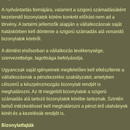
A nyilvántartás formájára, valamint a szigorú számadásúként
kezelendő bizonylatok körére konkrét előírást nem ad a
törvény. A tartalmi jellemzők alapján a vállalkozásnak saját
hatáskörben kell döntenie a szigorú számadás alá vonandó
bizonylatok köréről.
A döntést elsősorban a vállalkozás tevékenysége,
szervezettsége, tagoltsága befolyásolja.
Ugyancsak saját igényeinek megfelelően kell elkészítenie a
vállalkozásnak a pénzkezelési szabályzatot, amelyben
célszerű a készpénzmozgás bizonylati rendjét is
meghatározni. Az itt megjelölt bizonylatok a szigorú
számadás alá tartozó bizonylatok körébe tartoznak. Szintén
belső intézkedéssel kell meghatározni a pénzt érő utalványok
körét és a kezelésük rendjét is.
Bizonylatfajták