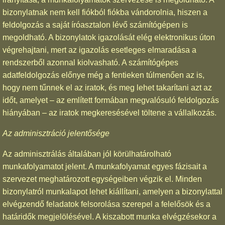
bizonylatnak nem kell fiókból fiókba vándorolnia, hiszen a
feldolgozás a saját íróasztalon lévő számítógépen is
megoldható. A bizonylatok igazolását elég elektronikus úton
végrehajtani, mert az igazolás esetleges elmaradása a
rendszerből azonnal kiolvasható. A számítógépes
adatfeldolgozás előnye még a fentieken túlmenően az is,
hogy nem tűnnek el az iratok, és meg lehet takarítani azt az
időt, amelyet – az említett formában megvalósuló feldolgozás
hiányában – az iratok megkeresésével töltene a vállalkozás.
Az adminisztráció jelentősége
Az adminisztrálás általában jól körülhatárolható
munkafolyamatot jelent. A munkafolyamat egyes fázisait a
szervezet meghatározott egységeiben végzik el. Minden
bizonylatról munkalapot lehet kiállítani, amelyen a bizonylattal
elvégzendő feladatok felsorolása szerepel a felelősök és a
határidők megjelölésével. A kiszabott munka elvégzésekor a