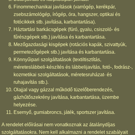
Finommechanikai javítások (varrógép, kerékpár,
zsebszámológép, írógép, óra, hangszer, optikai és
fotócikkek stb. javítása, karbantartása).
Háztartási barkácsgépek (fúró, gyalu, csiszoló- és
fűrészgépek stb.) javítása és karbantartása.
Mezőgazdasági kisgépek (rotációs kapák, szivattyúk,
permetezőgépek stb.) javítása és karbantartása.
Könnyűipari szolgáltatások (textiltisztítás,
méreteslábbeli-készítés és lábbelijavítás, fotó-, fodrász-,
kozmetikai szolgáltatások, méretesruházat- és
ruhajavítás stb.).
Olajjal vagy gázzal működő tüzelőberendezés,
gázhűtőszekrény javítása, karbantartása, üzembe
helyezése.
Esernyő, gumiabroncs, játék, sportszer javítása.
A rendelet előírásai nem vonatkoznak az átalánydíjas
szolgáltatásokra. Nem kell alkalmazni a rendelet szabályait