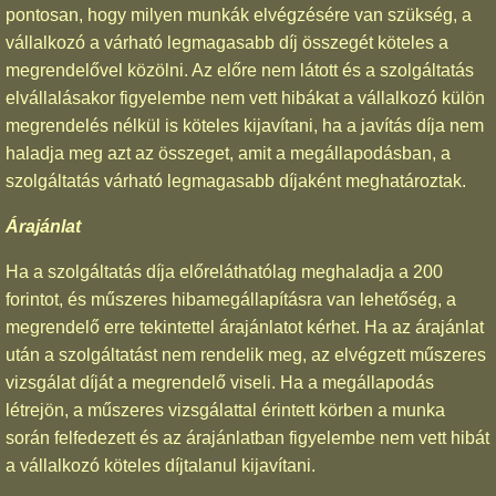
pontosan, hogy milyen munkák elvégzésére van szükség, a
vállalkozó a várható legmagasabb díj összegét köteles a
megrendelővel közölni. Az előre nem látott és a szolgáltatás
elvállalásakor figyelembe nem vett hibákat a vállalkozó külön
megrendelés nélkül is köteles kijavítani, ha a javítás díja nem
haladja meg azt az összeget, amit a megállapodásban, a
szolgáltatás várható legmagasabb díjaként meghatároztak.
Árajánlat
Ha a szolgáltatás díja előreláthatólag meghaladja a 200
forintot, és műszeres hibamegállapításra van lehetőség, a
megrendelő erre tekintettel árajánlatot kérhet. Ha az árajánlat
után a szolgáltatást nem rendelik meg, az elvégzett műszeres
vizsgálat díját a megrendelő viseli. Ha a megállapodás
létrejön, a műszeres vizsgálattal érintett körben a munka
során felfedezett és az árajánlatban figyelembe nem vett hibát
a vállalkozó köteles díjtalanul kijavítani.