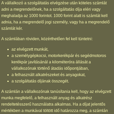
A vállalkozó a szolgáltatás elvégzése után köteles számlát
adni a megrendelőnek, ha a szolgáltatás díja eléri vagy
meghaladja az 1000 forintot. 1000 forint alatt is számlát kell
adnia, ha a megrendelő jogi személy, vagy ha a megrendelő
számlát kér.
A számlában röviden, közérthetően fel kell tüntetni:
az elvégzett munkát,
a személygépkocsi, motorkerékpár és segédmotoros
kerékpár javításánál a kilométeróra állását a
vállalkozónak történő átadás időpontjában,
a felhasznált alkatrészeket és anyagokat,
a szolgáltatás díjának összegét.
A számlán a vállalkozónak tanúsítania kell, hogy az elvégzett
munka megfelelő, a felhasznált anyag és alkatrész
rendeltetésszerű használatra alkalmas. Ha a díjat jelentős
mértékben a munkával töltött idő határozza meg, a számlán