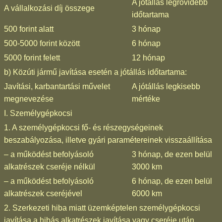
A jótállás legrövidebb
A vállalkozási díj összege
időtartama
500 forint alatt
3 hónap
500-5000 forint között
6 hónap
5000 forint felett
12 hónap
b) Közúti jármű javítása esetén a jótállás időtartama:
Javítási, karbantartási művelet
A jótállás legkisebb
megnevezése
mértéke
I. Személygépkocsi
1. A személygépkocsi fő- és részegységeinek
beszabályozása, illetve gyári paramétereinek visszaállítása
– a működést befolyásoló
3 hónap, de ezen belül
alkatrészek cseréje nélkül
3000 km
– a működést befolyásoló
6 hónap, de ezen belül
alkatrészek cseréjével
6000 km
2. Szerkezeti hiba miatt üzemképtelen személygépkocsi
javítása a hibás alkatrészek javítása vagy cseréje után