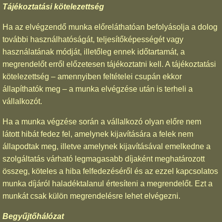
Tájékoztatási kötelezettség
Ha az elvégzendő munka előreláthatóan befolyásolja a dolog
további használhatóságát, teljesítőképességét vagy
használatának módját, illetőleg ennek időtartamát, a
megrendelőt erről előzetesen tájékoztatni kell. A tájékoztatási
kötelezettség – amennyiben feltételei csupán ekkor
állapíthatók meg – a munka elvégzése után is terheli a
vállalkozót.
Ha a munka végzése során a vállalkozó olyan előre nem
látott hibát fedez fel, amelynek kijavítására a felek nem
állapodtak meg, illetve amelynek kijavításával emelkedne a
szolgáltatás várható legmagasabb díjaként meghatározott
összeg, köteles a hiba felfedezéséről és az ezzel kapcsolatos
munka díjáról haladéktalanul értesíteni a megrendelőt. Ezt a
munkát csak külön megrendelésre lehet elvégezni.
Begyűjtőhálózat