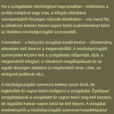
Ha a szolgáltatás minőségével kapcsolatban – különösen a
javítás módjával vagy más, a kifogás elbírálása
szempontjából lényeges műszaki kérdésben – vita merül fel,
a vállalkozó köteles három napon belül szakvéleményt kérni
az illetékes minőségvizsgáló szervezettől.
A terméket – a helyszíni vizsgálat esetét kivéve – elismervény
ellenében kell átvenni a megrendelőtől. A minőségvizsgáló
szervezettel közölni kell a szolgáltatás időpontját, díját, a
megrendelői kifogást, a vállalkozó megállapításait és az
egyéb lényeges adatokat (a megrendelő neve, címe, az
elvégzett javítások stb.).
A minőségvizsgáló szervezet köteles soron kívül, de
legkésőbb tíz napon belül elvégezni a vizsgálatot. Építőipari
szolgáltatásnál a vizsgálatot tíz napon belül meg kell kezdeni,
de legalább hatvan napon belül be kell fejezni. A vizsgálat
eredményéről a minőségvizsgáló szervezet haladéktalanul