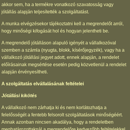
akkor sem, ha a termékre vonatkozó szavatosság vagy
jótállás alapján teljesítették a szolgáltatást.
A munka elvégzésekor tájékoztatni kell a megrendelőt arról,
hogy minőségi kifogását hol és hogyan jelentheti be.
A megrendelő jótálláson alapuló igényét a vállalkozóval
szemben a számla (nyugta, blokk, kísérőjegyzék), vagy ha a
vállalkozó jótállási jegyet adott, ennek alapján, a rendelet
előírásainak megsértése esetén pedig közvetlenül a rendelet
alapján érvényesítheti.
A szolgáltatás elvállalásának feltételei
Jótállási kikötés
A vállalkozó nem zárhatja ki és nem korlátozhatja a
felelősségét a fentebb felsorolt szolgáltatások minőségéért.
Annak azonban nincsen akadálya, hogy a rendeletben
meghatározottaknál a megrendelőre kedvezőbb feltételekkel