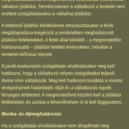
vállaljon jótállást. Természetesen a vállalkozó a fentebb nem
említett szolgáltatásokra is vállalhat jótállást.
A kötelező jótállás kikötésének elmulasztásakor a felek
megállapodása kiegészül a rendeletben meghatározott
jótállási feltételekkel. A felek által kikötött – a megrendelőre
hátrányosabb – jótállási feltétel érvénytelen, helyébe a
rendelet előírásai lépnek.
A javító-karbantartó szolgáltatás elvállalásakor meg kell
határozni, hogy a vállalkozó milyen szolgáltatást teljesít,
illetve mire vállalkozik. Meg kell határozni továbbá a munka
elvégzésének határidejét, díját és a vállalkozás egyéb
lényeges feltételeit. A megrendelővel közölni kell a jótállási
feltételeket, és azokat a felvevőhelyen is ki kell függeszteni.
Munka- és díjmeghatározás
Ha a szolgáltatás elvállalásakor nem állapítható meg