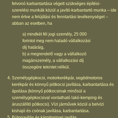
felvonó karbantartása végett szükséges építési-
szerelési munkák közül a javító-karbantartó munka – ide
nem értve a felújítási és fenntartási tevékenységet –
abban az esetben, ha
a) mindkét fél jogi személy, 25 000
forintot meg nem haladó vállalkozási
díj határáig,
b) a megrendelő vagy a vállalkozó
magánszemély, a vállalkozási díj
összegére tekintet nélkül.
Személygépkocsi, motorkerékpár, segédmotoros
kerékpár és könnyű pótkocsi javítása, karbantartása és
ápolása (könnyű pótkocsinak minősül a
személygépkocsival vontatható lakó-kemping és
áruszállító pótkocsi). Vízi járművek közül a belvízi
kishajó és csónak javítása, karbantartása.
Bútorjavítás és kárpitosipari javítás.