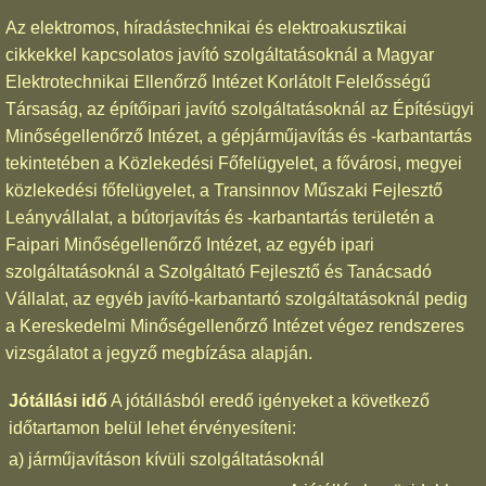
Az elektromos, híradástechnikai és elektroakusztikai
cikkekkel kapcsolatos javító szolgáltatásoknál a Magyar
Elektrotechnikai Ellenőrző Intézet Korlátolt Felelősségű
Társaság, az építőipari javító szolgáltatásoknál az Építésügyi
Minőségellenőrző Intézet, a gépjárműjavítás és -karbantartás
tekintetében a Közlekedési Főfelügyelet, a fővárosi, megyei
közlekedési főfelügyelet, a Transinnov Műszaki Fejlesztő
Leányvállalat, a bútorjavítás és -karbantartás területén a
Faipari Minőségellenőrző Intézet, az egyéb ipari
szolgáltatásoknál a Szolgáltató Fejlesztő és Tanácsadó
Vállalat, az egyéb javító-karbantartó szolgáltatásoknál pedig
a Kereskedelmi Minőségellenőrző Intézet végez rendszeres
vizsgálatot a jegyző megbízása alapján.
Jótállási idő
A jótállásból eredő igényeket a következő
időtartamon belül lehet érvényesíteni:
a) járműjavításon kívüli szolgáltatásoknál