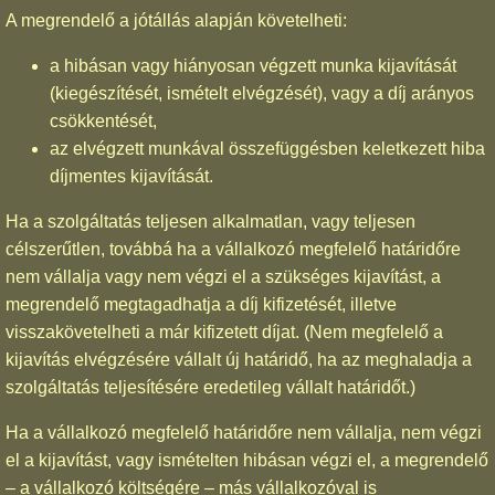
A megrendelő a jótállás alapján követelheti:
a hibásan vagy hiányosan végzett munka kijavítását
(kiegészítését, ismételt elvégzését), vagy a díj arányos
csökkentését,
az elvégzett munkával összefüggésben keletkezett hiba
díjmentes kijavítását.
Ha a szolgáltatás teljesen alkalmatlan, vagy teljesen
célszerűtlen, továbbá ha a vállalkozó megfelelő határidőre
nem vállalja vagy nem végzi el a szükséges kijavítást, a
megrendelő megtagadhatja a díj kifizetését, illetve
visszakövetelheti a már kifizetett díjat. (Nem megfelelő a
kijavítás elvégzésére vállalt új határidő, ha az meghaladja a
szolgáltatás teljesítésére eredetileg vállalt határidőt.)
Ha a vállalkozó megfelelő határidőre nem vállalja, nem végzi
el a kijavítást, vagy ismételten hibásan végzi el, a megrendelő
– a vállalkozó költségére – más vállalkozóval is