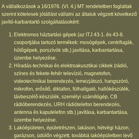
A vállalkozások a 16/1976. (VI. 4.) MT rendeletben foglaltak
szerint kötelesek jótállást vállalni az általuk végzett következő
javító-karbantartó szolgáltatásokért:
Elektromos háztartási gépek (az ITJ 43-1. és 43-8.
csoportjába tartozó termékek: mosógépek, centrifugák,
hűtőgépek, porszívók stb.) javítása, karbantartása,
üzembe helyezése.
Híradás-technikai és elektroakusztikai cikkek (rádió,
színes és fekete-fehér televízió, magnetofon,
videotechnikai berendezés, lemezjátszó, hangszóró,
mikrofon, erősítő, diktafon, fülhallgató, hallókészülék,
távbeszélő-készülék, személyi számítógép, CB
rádióberendezés, URH rádiótelefon berendezés,
antenna és kaputelefon stb.) javítása, karbantartása,
üzembe helyezése.
Lakóépületen, épületrészen, lakáson, hétvégi házon,
garázson, üdülőn végzett, továbbá lakóépületben levő