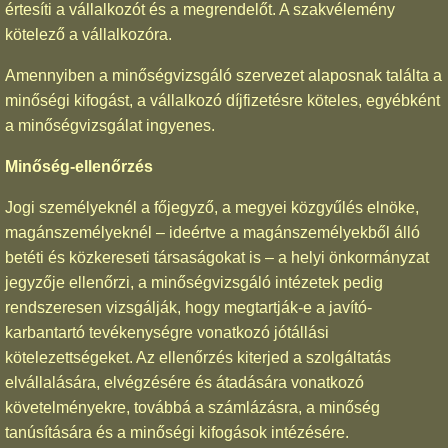
értesíti a vállalkozót és a megrendelőt. A szakvélemény
kötelező a vállalkozóra.
Amennyiben a minőségvizsgáló szervezet alaposnak találta a
minőségi kifogást, a vállalkozó díjfizetésre köteles, egyébként
a minőségvizsgálat ingyenes.
Minőség-ellenőrzés
Jogi személyeknél a főjegyző, a megyei közgyűlés elnöke,
magánszemélyeknél – ideértve a magánszemélyekből álló
betéti és közkereseti társaságokat is – a helyi önkormányzat
jegyzője ellenőrzi, a minőségvizsgáló intézetek pedig
rendszeresen vizsgálják, hogy megtartják-e a javító-
karbantartó tevékenységre vonatkozó jótállási
kötelezettségeket. Az ellenőrzés kiterjed a szolgáltatás
elvállalására, elvégzésére és átadására vonatkozó
követelményekre, továbbá a számlázásra, a minőség
tanúsítására és a minőségi kifogások intézésére.