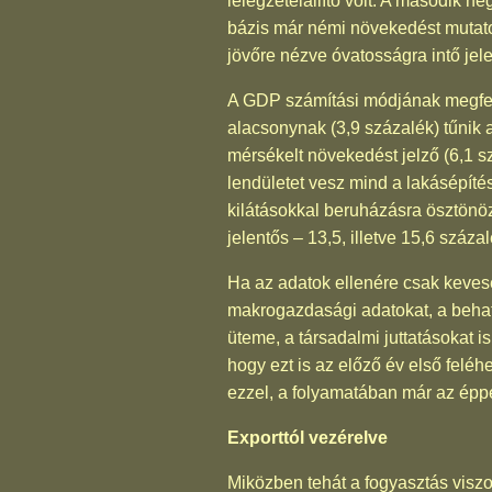
lélegzetelállító volt. A második 
bázis már némi növekedést mutato
jövőre nézve óvatosságra intő jele
A GDP számítási módjának megfele
alacsonynak (3,9 százalék) tűnik 
mérsékelt növekedést jelző (6,1 s
lendületet vesz mind a lakásépítés
kilátásokkal beruházásra ösztönöz.
jelentős – 13,5, illetve 15,6 száz
Ha az adatok ellenére csak kevese
makrogazdasági adatokat, a behat
üteme, a társadalmi juttatásokat i
hogy ezt is az előző év első felé
ezzel, a folyamatában már az épp
Exporttól vezérelve
Miközben tehát a fogyasztás visz