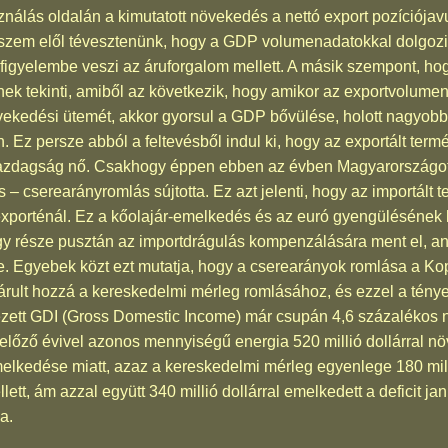
álás oldalán a kimutatott növekedés a nettó export pozíciójav
szem elől tévesztenünk, hogy a GDP volumenadatokkal dolgozik
 figyelembe veszi az áruforgalom mellett. A másik szempont, ho
k tekinti, amiből az következik, hogy amikor az exportvolume
kedési ütemét, akkor gyorsul a GDP bővülése, holott nagyobb 
. Ez persze abból a feltevésből indul ki, hogy az exportált ter
s gazdagság nő. Csakhogy éppen ebben az évben Magyarországot
 – cserearányromlás sújtotta. Ez azt jelenti, hogy az importált
exporténál. Ez a kőolajár-emelkedés és az euró gyengülésének
 része pusztán az importdrágulás kompenzálására ment el, an
e. Egyebek közt ezt mutatja, hogy a cserearányok romlása a Ko
l járult hozzá a kereskedelmi mérleg romlásához, és ezzel a tén
zett GDI (Gross Domestic Income) már csupán 4,6 százalékos n
lőző évivel azonos mennyiségű energia 520 millió dollárral nö
lkedése miatt, azaz a kereskedelmi mérleg egyenlege 180 millió
lett, ám azzal együtt 340 millió dollárral emelkedett a deficit j
a.