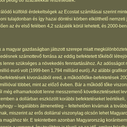
ból pedig 68 százalékkal részesedtek.
ódó külföldi érdekeltségek az Ecostat számításai szerint mint
i tulajdonban és így hazai döntési körben elkölthető nemzeti
n az év első felében 4,2 százalék körül lehetett, és 2000-ben 
k a magyar gazdaságban játszott szerepe miatt megkülönböztete
ésnek számottevő forrása az eddig befektetett tőkéből létrejött
 lenne szükséges a növekedés fenntartásához. Az adósságot
llió euró volt (1999-ben 1,794 milliárd euró). Az alábbi grafik
óbefektetések kivonásából ered, a működőtőke-befektetések 20
92 millióval többet, mint az előző évben. Bár a működő tőke viszo
l még elhamarkodott lenne messzemenő következtetéseket levo
 szemben a dollárban eszközölt korábbi befektetéseket leértékel
gyhogy – legalábbis átmenetileg – feltehetően kivárnak a továb
ak, miszerint az erős dollárral viszonylag olcsón lehet Magyar
újra magához tér. E tekintetben azonban Magyarország korántse