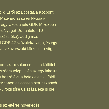
k. Erről az Ecostat, a Központi
ép-Magyarország és Nyugat-
 egy lakosra jutó GDP. Miközben
és Nyugat-Dunántúlon 10
százaléka), addig más
tt GDP 42 százalékát adja, és egy
etve az északi körzettel pedig
ros kapcsolatot mutat a külföldi
zágra települt, és az egy lakosra
hozzátéve a befektetett külföldi
 1999-ben az összes beruházásból
külföldi tőke 81 százaléka is ide
és az eltérés növekedési