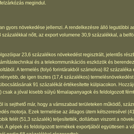
a felzárkózás megindul.
an gyors növekedése jellemzi. A rendelkezésre álló legutóbbi ad
 százalékkal nőtt, az export volumene 30,9 százalékkal, a belföl
olgozóipar 23,6 százalékos növekedést regisztrált, jelentős rés
számítástechnikai és a telekommunikációs eszközök és berende
ltából. A termelés (folyó forintárakból számolva) 82 százaléka 
erényebb, de igen tisztes (17,4 százalékos) termelésnövekedés
 kibocsátásának 91 százalékát értékesítette külpiacokon. Hozzáju
 csak a jóval kisebb súlyú fémalapanyagok és feldolgozott fém
l is sejthető már, hogy a vámszabad területeken működő, százná
kedés motorja. Ezek termelése az átlagos ütem kétszeresével (41,1
ik felét (51,3 százalék) teljesítették, dollárban viszont a növe
e ki. A gépek és feldolgozott termékek exportjából együttesen a v