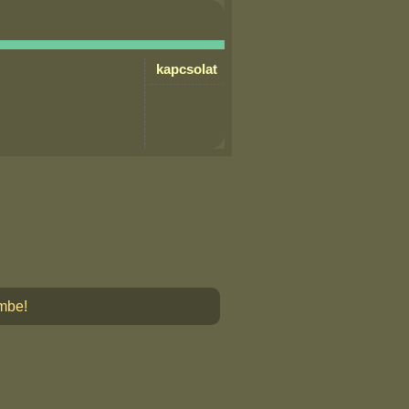
kapcsolat
embe!