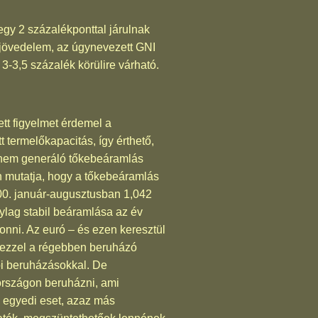
egy 2 százalékponttal járulnak
 jövedelem, az úgynevezett GNI
3-3,5 százalék körülire várható.
tt figyelmet érdemel a
 termelőkapacitás, így érthető,
 nem generáló tőkebeáramlás
on mutatja, hogy a tőkebeáramlás
00. január-augusztusban 1,042
nylag stabil beáramlása az év
nni. Az euró – és ezen keresztül
i, ezzel a régebben beruházó
bi beruházásokkal. De
országon beruházni, ami
m egyedi eset, azaz más