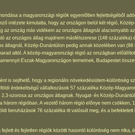
ondása a magyarországi régiók egyenlőtlen fejlettségéből adódi
emző intézete kimutatta, hogy az országon belül két régió, Köz
g az ország más vidékein az országos átlagnál alacsonyabb az
ó az országos átlag majdnem másfélszerese (148 százaléka) 
s átlagnál, Közép-Dunántúlon pedig annak közelében van (98 
arad attól. A közép-magyarországi régió az országban előállíto
k, amennyit Észak-Magyarországon termelnek, Budapestet összev
ént is sejthető, hogy a regionális növekedésiütem-különbség szo
földi érdekeltségű vállalkozások 57 százaléka Közép-Magyarors
ge 2,3-szorosa az országos átlagnak. Nyugat- és Közép-Dunántúlt 
 a három régióban. A vezető három régió előnye nem csökken,
öldi beruházások 76 százaléka itt valósult meg, és a befektetett 
jlett és fejletlen régiók közötti hasonló különbség nem ritka, 