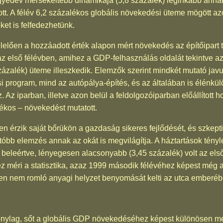
negyedév mérsékeltebb dinamikája (5,8 százalék) leginkább anna
tt. A félév 6,2 százalékos globális növekedési üteme mögött a
ket is felfedezhetünk.
lően a hozzáadott érték alapon mért növekedés az építőipart 
az első félévben, amihez a GDP-felhasználás oldalát tekintve a
zázalék) üteme illeszkedik. Elemzők szerint mindkét mutató jav
i program, mind az autópálya-építés, és az általában is élénkülő 
 Az iparban, illetve azon belül a feldolgozóiparban előállított 
alékos – növekedést mutatott.
n érzik saját bőrükön a gazdaság sikeres fejlődését, és szkep
óbb elemzés annak az okát is megvilágítja. A háztartások tén
s beleértve, lényegesen alacsonyabb (3,45 százalék) volt az els
hez méri a statisztika, azaz 1999 második félévéhez képest mé
en nem romló anyagi helyzet benyomását kelti az utca emberéb
onylag, sőt a globális GDP növekedéséhez képest különösen mér