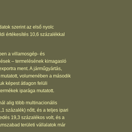
atok szerint az első nyolc
di értékesítés 10,6 százalékkal
zben a villamosgép- és
zések – termelésének kimagasló
exportra ment. A járműgyártás,
t mutatott, volumenében a második
k képest átlagon felüli
termékek iparága mutatott.
l alig több multinacionális
 százalék) nőtt, és a teljes ipari
kedés 19,3 százalékos volt, és a
ámszabad területi vállalatok már