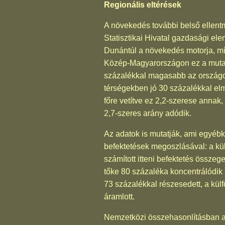
Regionális eltérések
A növekedés további belső ellentm
Statisztikai Hivatal gazdasági el
Dunántúl a növekedés motorja, mí
Közép-Magyarországon ez a mutat
százalékkal magasabb az országo
térségekben jó 30 százalékkal elm
főre vetítve ez 2,2-szerese anna
2,7-szeres arány adódik.
Az adatok is mutatják, ami egyébk
befektetések megoszlásával: a kül
számított itteni befektetés össze
tőke 80 százaléka koncentrálódik
73 százalékkal részesedett, a külf
áramlott.
Nemzetközi összehasonlításban a fe