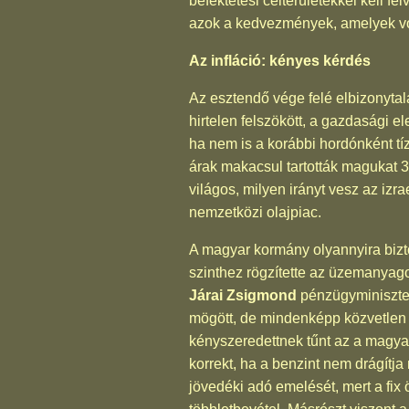
befektetési célterületekkel kell f
azok a kedvezmények, amelyek vo
Az infláció: kényes kérdés
Az esztendő vége felé elbizonytala
hirtelen felszökött, a gazdasági e
ha nem is a korábbi hordónként tíz
árak makacsul tartották magukat 30
világos, milyen irányt vesz az izr
nemzetközi olajpiac.
A magyar kormány olyannyira bizto
szinthez rögzítette az üzemanyago
Járai Zsigmond
pénzügyminiszter
mögött, de mindenképp közvetlen ré
kényszeredettnek tűnt az a magyará
korrekt, ha a benzint nem drágítja
jövedéki adó emelését, mert a fi