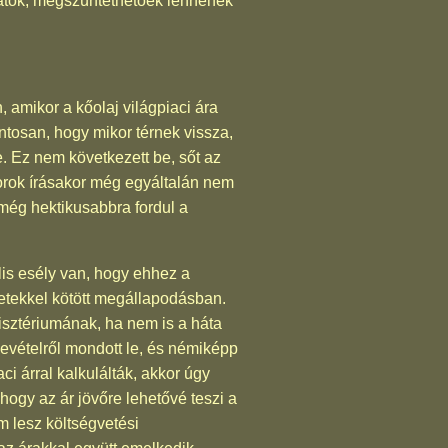
adhatók, megszüntethetőek lennének
 amikor a kőolaj világpiaci ára
ontosan, hogy mikor térnek vissza,
e. Ez nem következett be, sőt az
 sorok írásakor még egyáltalán nem
 még hektikusabbra fordul a
lis esély van, hogy ehhez a
zetekkel kötött megállapodásban.
isztériumának, ha nem is a háta
bevételről mondott le, és némiképp
i árral kalkulálták, akkor úgy
hogy az ár jövőre lehetővé teszi a
 lesz költségvetési