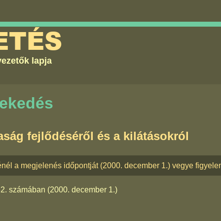
ETÉS
ezetők lapja
vekedés
ság fejlődéséről és a kilátásokról
énél a megjelenés időpontját (2000. december 1.) vegye figyel
32. számában
(2000. december 1.)