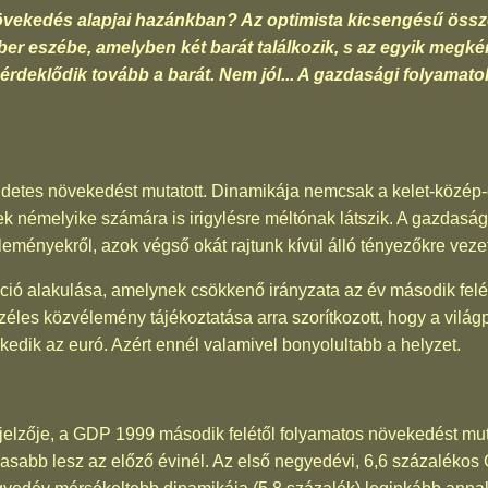
övekedés alapjai hazánkban? Az optimista kicsengésű össz
mber eszébe, amelyben két barát találkozik, s az egyik megké
 érdeklődik tovább a barát. Nem jól... A gazdasági folyamato
detes növekedést mutatott. Dinamikája nemcsak a kelet-közép-
isek némelyike számára is irigylésre méltónak látszik. A gazdas
leményekről, azok végső okát rajtunk kívül álló tényezőkre vezet
láció alakulása, amelynek csökkenő irányzata az év második fel
zéles közvélemény tájékoztatása arra szorítkozott, hogy a világ
edik az euró. Azért ennél valamivel bonyolultabb a helyzet.
 jelzője, a GDP 1999 második felétől folyamatos növekedést mut
sabb lesz az előző évinél. Az első negyedévi, 6,6 százaléko