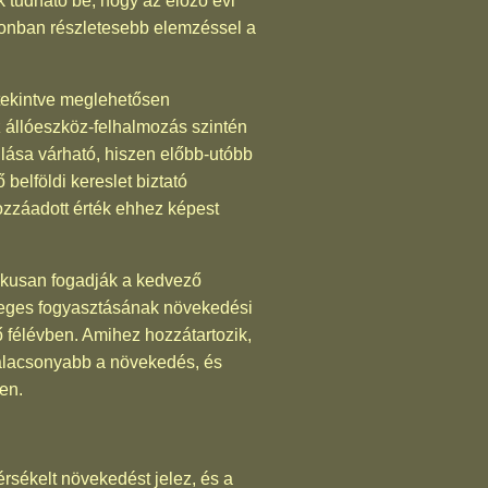
k tudható be, hogy az előző évi
zonban részletesebb elemzéssel a
tekintve meglehetősen
z állóeszköz-felhalmozás szintén
ulása várható, hiszen előbb-utóbb
belföldi kereslet biztató
hozzáadott érték ehhez képest
tikusan fogadják a kedvező
yleges fogyasztásának növekedési
ő félévben. Amihez hozzátartozik,
g alacsonyabb a növekedés, és
en.
sékelt növekedést jelez, és a