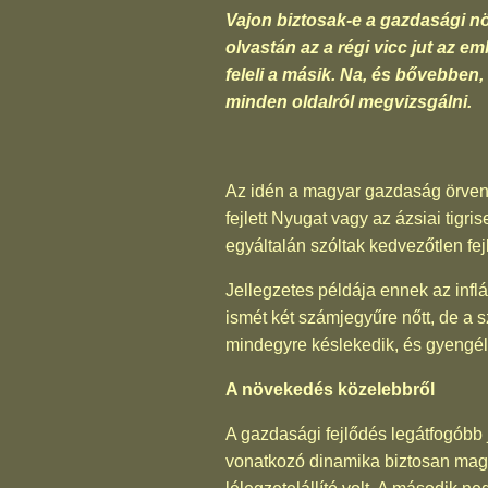
Vajon biztosak-e a gazdasági n
olvastán az a régi vicc jut az e
feleli a másik. Na, és bővebben,
minden oldalról megvizsgálni.
Az idén a magyar gazdaság örven
fejlett Nyugat vagy az ázsiai tigr
egyáltalán szóltak kedvezőtlen fej
Jellegzetes példája ennek az inf
ismét két számjegyűre nőtt, de a s
mindegyre késlekedik, és gyengélk
A növekedés közelebbről
A gazdasági fejlődés legátfogóbb
vonatkozó dinamika biztosan maga