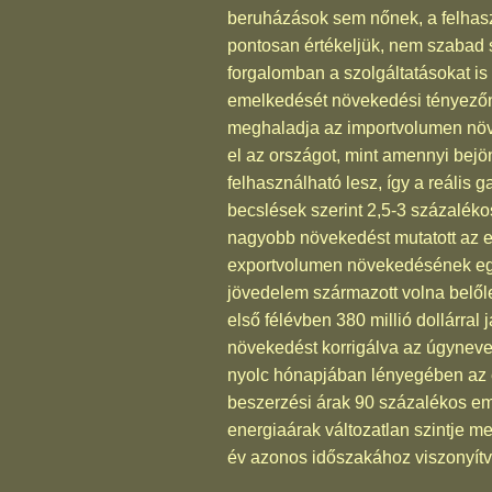
beruházások sem nőnek, a felhaszn
pontosan értékeljük, nem szabad 
forgalomban a szolgáltatásokat is
emelkedését növekedési tényezőne
meghaladja az importvolumen növe
el az országot, mint amennyi bejön
felhasználható lesz, így a reáli
becslések szerint 2,5-3 százalékos
nagyobb növekedést mutatott az 
exportvolumen növekedésének egy
jövedelem származott volna belől
első félévben 380 millió dollárra
növekedést korrigálva az úgyneve
nyolc hónapjában lényegében az e
beszerzési árak 90 százalékos eme
energiaárak változatlan szintje mel
év azonos időszakához viszonyítv