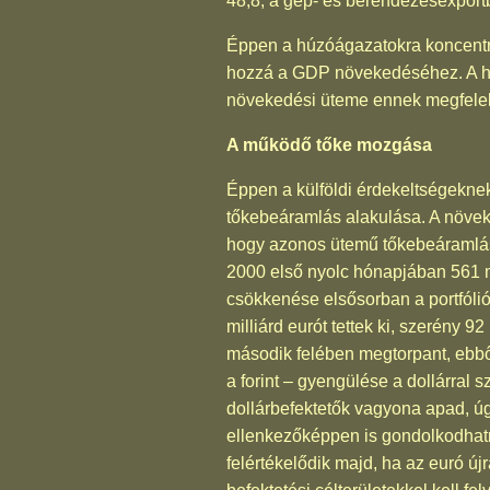
48,8, a gép- és berendezésexport
Éppen a húzóágazatokra koncentrál
hozzá a GDP növekedéséhez. A hon
növekedési üteme ennek megfelelőe
A működő tőke mozgása
Éppen a külföldi érdekeltségekne
tőkebeáramlás alakulása. A növeked
hogy azonos ütemű tőkebeáramlás
2000 első nyolc hónapjában 561 mi
csökkenése elsősorban a portfóli
milliárd eurót tettek ki, szerény 
második felében megtorpant, ebbő
a forint – gyengülése a dollárral
dollárbefektetők vagyona apad, ú
ellenkezőképpen is gondolkodhatn
felértékelődik majd, ha az euró 