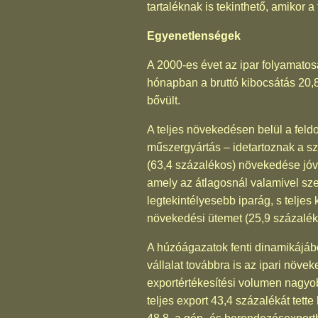
tartaléknak is tekinthető, amikor 
Egyenetlenségek
A 2000-es évet az ipar folyamatos
hónapban a bruttó kibocsátás 20,8
bővült.
A teljes növekedésen belül a feld
műszergyártás – idetartoznak a 
(63,4 százalékos) növekedése jóvo
amely az átlagosnál valamivel sz
legtekintélyesebb iparág, s teljes
növekedési ütemet (25,9 százalék)
A húzóágazatok fenti dinamikájábó
vállalat továbbra is az ipari növe
exportértékesítési volumen nagyobb
teljes export 43,4 százalékát tett