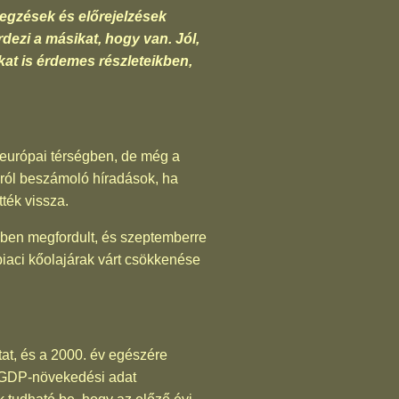
egzések és előrejelzések
rdezi a másikat, hogy van. Jól,
kat is érdemes részleteikben,
európai térségben, de még a
ágról beszámoló híradások, ha
ték vissza.
ében megfordult, és szeptemberre
piaci kőolajárak várt csökkenése
at, és a 2000. év egészére
s GDP-növekedési adat