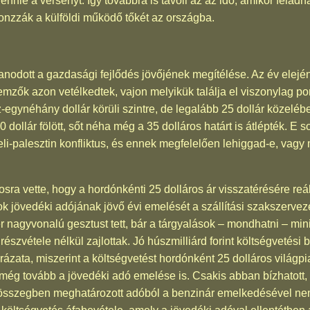
elvennie a versenyt. Így továbbra is távoli az az idő, amikor fel
nzzák a külföldi működő tőkét az országba.
nodott a gazdasági fejlődés jövőjének megítélése. Az év elején,
lemzők azon vetélkedtek, vajon melyikük találja el viszonylag p
-egynéhány dollár körüli szintre, de legalább 25 dollár közeléb
 dollár fölött, sőt néha még a 35 dolláros határt is átlépték. E
aeli-palesztin konfliktus, és ennek megfelelően lehiggad-e, vagy
sra vette, hogy a hordónkénti 25 dolláros ár visszatérésére reá
k jövedéki adójának jövő évi emelését a szállítási szakszerve
 nagyvonalú gesztust tett, bár a tárgyalások – mondhatni – min
szvétele nélkül zajlottak. Jó húszmilliárd forint költségvetési 
zata, miszerint a költségvetést hordónként 25 dolláros világpiac
 még tovább a jövedéki adó emelése is. Csakis abban bízhatott, 
x összegben meghatározott adóból a benzinár emelkedésével nem