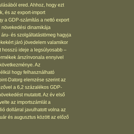
ulásából ered. Ahhoz, hogy ezt
, és az export-import
gy a GDP-számítás a nettó export
n növekedési dinamikája
áru- és szolgáltatástömeg hagyja
mékekért járó jövedelem valamikor
 hosszú ideje a legsúlyosabb –
 termékek árszínvonala ennyivel
 következménye. Az
élkül hogy felhasználható
pint-Datorg elemzése szerint az
yezővel a 6,2 százalékos GDP-
övekedést mutatott. Az év első
velte az importszámlát a
 dollárral javulhatott volna az
anuár és augusztus között az előző