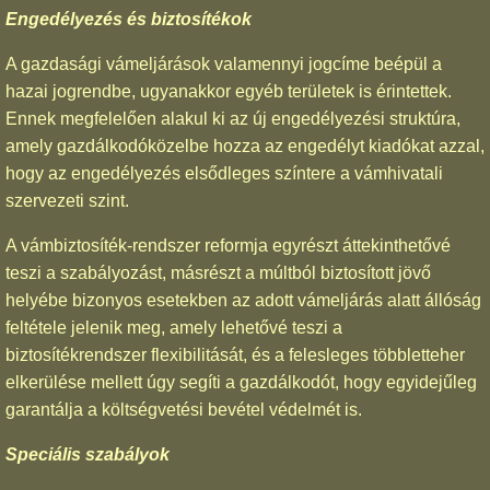
Engedélyezés és biztosítékok
A gazdasági vámeljárások valamennyi jogcíme beépül a
hazai jogrendbe, ugyanakkor egyéb területek is érintettek.
Ennek megfelelően alakul ki az új engedélyezési struktúra,
amely gazdálkodóközelbe hozza az engedélyt kiadókat azzal,
hogy az engedélyezés elsődleges színtere a vámhivatali
szervezeti szint.
A vámbiztosíték-rendszer reformja egyrészt áttekinthetővé
teszi a szabályozást, másrészt a múltból biztosított jövő
helyébe bizonyos esetekben az adott vámeljárás alatt állóság
feltétele jelenik meg, amely lehetővé teszi a
biztosítékrendszer flexibilitását, és a felesleges többletteher
elkerülése mellett úgy segíti a gazdálkodót, hogy egyidejűleg
garantálja a költségvetési bevétel védelmét is.
Speciális szabályok