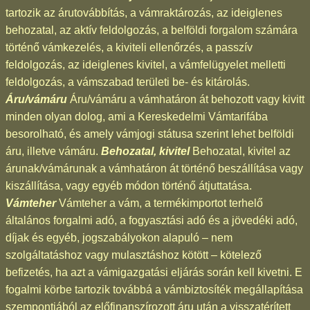
tartozik az árutovábbítás, a vámraktározás, az ideiglenes
behozatal, az aktív feldolgozás, a belföldi forgalom számára
történő vámkezelés, a kiviteli ellenőrzés, a passzív
feldolgozás, az ideiglenes kivitel, a vámfelügyelet melletti
feldolgozás, a vámszabad területi be- és kitárolás.
Áru/vámáru
Áru/vámáru a vámhatáron át behozott vagy kivitt
minden olyan dolog, ami a Kereskedelmi Vámtarifába
besorolható, és amely vámjogi státusa szerint lehet belföldi
áru, illetve vámáru.
Behozatal, kivitel
Behozatal, kivitel az
árunak/vámárunak a vámhatáron át történő beszállítása vagy
kiszállítása, vagy egyéb módon történő átjuttatása.
Vámteher
Vámteher a vám, a termékimportot terhelő
általános forgalmi adó, a fogyasztási adó és a jövedéki adó,
díjak és egyéb, jogszabályokon alapuló – nem
szolgáltatáshoz vagy mulasztáshoz kötött – kötelező
befizetés, ha azt a vámigazgatási eljárás során kell kivetni. E
fogalmi körbe tartozik továbbá a vámbiztosíték megállapítása
szempontjából az előfinanszírozott áru után a visszatérített