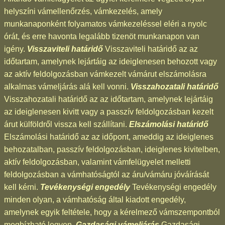
helyszíni vámellenőrzés, vámkezelés, amely
munkanaponként folyamatos vámkezeléssel eléri a nyolc
órát, és erre havonta legalább tizenöt munkanapon van
igény.
Visszaviteli határidő
Visszaviteli határidő az az
időtartam, amelynek lejártáig az ideiglenesen behozott vagy
az aktív feldolgozásban vámkezelt vámárut elszámolásra
alkalmas vámeljárás alá kell vonni.
Visszahozatali határidő
Visszahozatali határidő az az időtartam, amelynek lejártáig
az ideiglenesen kivitt vagy a passzív feldolgozásban kezelt
árut külföldről vissza kell szállítani.
Elszámolási határidő
Elszámolási határidő az az időpont, ameddig az ideiglenes
behozatalban, passzív feldolgozásban, ideiglenes kivitelben,
aktív feldolgozásban, valamint vámfelügyelet melletti
feldolgozásban a vámhatóságtól az áru/vámáru jóváírását
kell kérni.
Tevékenységi engedély
Tevékenységi engedély
minden olyan, a vámhatóság által kiadott engedély,
amelynek egyik feltétele, hogy a kérelmező vámszempontból
megbízható legyen.
Gazdasági vámeljárás
Gazdasági