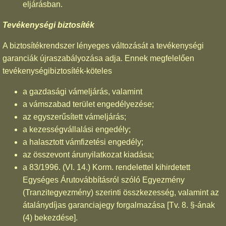
eljárásban.
Tevékenységi biztosíték
A biztosítékrendszer lényeges változását a tevékenységi
garanciák újraszabályozása adja. Ennek megfelelően
tevékenységibiztosíték-köteles
a gazdasági vámeljárás, valamint
a vámszabad terület engedélyezése;
az egyszerűsített vámeljárás;
a kezességvállalási engedély;
a halasztott vámfizetési engedély;
az összevont árunyilatkozat kiadása;
a 83/1996. (VI. 14.) Korm. rendelettel kihirdetett
Egységes Árutovábbításról szóló Egyezmény
(Tranzitegyezmény) szerinti összkezesség, valamint az
átalánydíjas garanciajegy forgalmazása [Tv. 8. §-ának
(4) bekezdése].