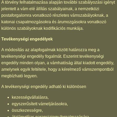
A törvény felhatalmazása alapján további szabályozási igényt
jelentett a vám elé állítás szabályainak, a nemzetközi
postaforgalomra vonatkozó részletes vámszabályoknak, a
katonai csapatmozgásokra és árumozgásokra vonatkozó
különös szabályoknak kodifikációs munkája.
Tevékenységi engedélyek
A módosítás az alapfogalmak között határozza meg a
tevékenységi engedély fogalmát. Eszerint tevékenységi
engedély minden olyan, a vámhatóság által kiadott engedély,
amelynek egyik feltétele, hogy a kérelmező vámszempontból
megbízható legyen.
A tevékenységi engedély adható ki különösen
kezességvállalásra,
egyszerűsített vámeljárásokra,
összkezességre,
átalánydíjas garanciajegy forgalmazására,