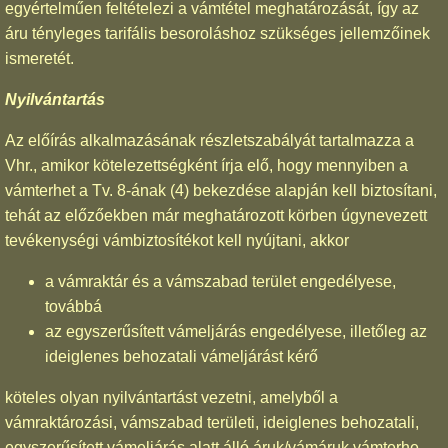
egyértelműen feltételezi a vámtétel meghatározását, így az
áru tényleges tarifális besoroláshoz szükséges jellemzőinek
ismeretét.
Nyilvántartás
Az előírás alkalmazásának részletszabályát tartalmazza a
Vhr., amikor kötelezettségként írja elő, hogy mennyiben a
vámterhet a Tv. 8-ának (4) bekezdése alapján kell biztosítani,
tehát az előzőekben már meghatározott körben úgynevezett
tevékenységi vámbiztosítékot kell nyújtani, akkor
a vámraktár és a vámszabad terület engedélyese,
továbbá
az egyszerűsített vámeljárás engedélyese, illetőleg az
ideiglenes behozatali vámeljárást kérő
köteles olyan nyilvántartást vezetni, amelyből a
vámraktározási, vámszabad területi, ideiglenes behozatali,
egyszerűsített vámeljárás alatt álló áruk/vámáruk vámterhe