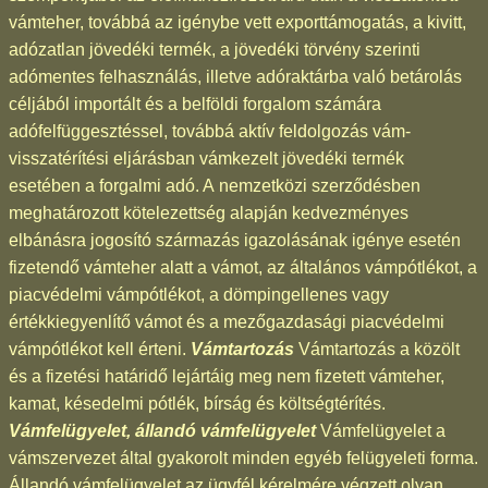
vámteher, továbbá az igénybe vett exporttámogatás, a kivitt,
adózatlan jövedéki termék, a jövedéki törvény szerinti
adómentes felhasználás, illetve adóraktárba való betárolás
céljából importált és a belföldi forgalom számára
adófelfüggesztéssel, továbbá aktív feldolgozás vám-
visszatérítési eljárásban vámkezelt jövedéki termék
esetében a forgalmi adó. A nemzetközi szerződésben
meghatározott kötelezettség alapján kedvezményes
elbánásra jogosító származás igazolásának igénye esetén
fizetendő vámteher alatt a vámot, az általános vámpótlékot, a
piacvédelmi vámpótlékot, a dömpingellenes vagy
értékkiegyenlítő vámot és a mezőgazdasági piacvédelmi
vámpótlékot kell érteni.
Vámtartozás
Vámtartozás a közölt
és a fizetési határidő lejártáig meg nem fizetett vámteher,
kamat, késedelmi pótlék, bírság és költségtérítés.
Vámfelügyelet, állandó vámfelügyelet
Vámfelügyelet a
vámszervezet által gyakorolt minden egyéb felügyeleti forma.
Állandó vámfelügyelet az ügyfél kérelmére végzett olyan