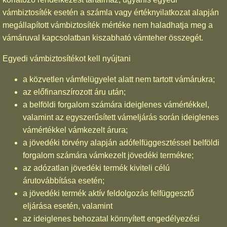
vámbiztosíték esetén a számla vagy értéknyilatkozat alapján
megállapított vámbiztosíték mértéke nem haladhatja meg a
vámáruval kapcsolatban kiszabható vámteher összegét.
Egyedi vámbiztosítékot kell nyújtani
a közvetlen vámfelügyelet alatt nem tartott vámárukra;
az előfinanszírozott áru után;
a belföldi forgalom számára ideiglenes vámértékkel,
valamint az egyszerűsített vámeljárás során ideiglenes
vámértékkel vámkezelt árura;
a jövedéki törvény alapján adófelfüggesztéssel belföldi
forgalom számára vámkezelt jövedéki termékre;
az adózatlan jövedéki termék kiviteli célú
árutovábbítása esetén;
a jövedéki termék aktív feldolgozás felfüggesztő
eljárása esetén, valamint
az ideiglenes behozatal könnyített engedélyezési