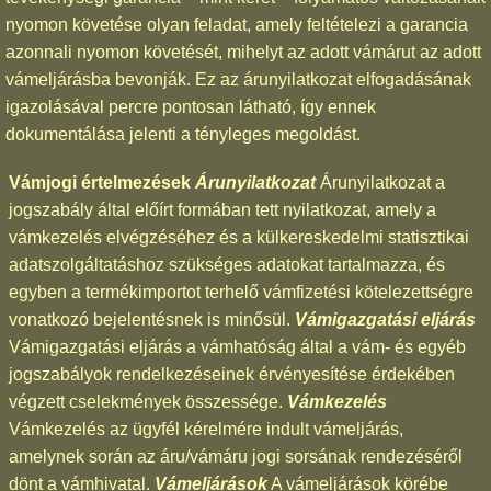
nyomon követése olyan feladat, amely feltételezi a garancia
azonnali nyomon követését, mihelyt az adott vámárut az adott
vámeljárásba bevonják. Ez az árunyilatkozat elfogadásának
igazolásával percre pontosan látható, így ennek
dokumentálása jelenti a tényleges megoldást.
Vámjogi értelmezések
Árunyilatkozat
Árunyilatkozat a
jogszabály által előírt formában tett nyilatkozat, amely a
vámkezelés elvégzéséhez és a külkereskedelmi statisztikai
adatszolgáltatáshoz szükséges adatokat tartalmazza, és
egyben a termékimportot terhelő vámfizetési kötelezettségre
vonatkozó bejelentésnek is minősül.
Vámigazgatási eljárás
Vámigazgatási eljárás a vámhatóság által a vám- és egyéb
jogszabályok rendelkezéseinek érvényesítése érdekében
végzett cselekmények összessége.
Vámkezelés
Vámkezelés az ügyfél kérelmére indult vámeljárás,
amelynek során az áru/vámáru jogi sorsának rendezéséről
dönt a vámhivatal.
Vámeljárások
A vámeljárások körébe