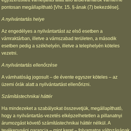
pontosan megállapítható [Vhr. 15. §-ának (7) bekezdése].
A nyilvántartás helye
Az engedélyes a nyilvántartást az első esetben a
vámraktárban, illetve a vámszabad területen, a második
esetben pedig a székhelyén, illetve a telephelyén köteles
vezetni.
A nyilvántartás ellenőrzése
A vámhatóság jogosult – de évente egyszer köteles – az
üzemi órák alatt a nyilvántartást ellenőrizni.
Számítástechnikai háttér
Ha mindezeket a szabályokat összevetjük, megállapítható,
hogy a nyilvántartás-vezetés elképzelhetetlen a pillanatnyi
árumozgást követő számítástechnikai háttér nélkül. A
tevékenységi garancia – mint keret – folyamatos változásának