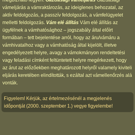
vámeljárás a vámraktározás, az ideiglenes behozatal, az
aktív feldolgozás, a passzív feldolgozás, a vámfelügyelet
melletti feldolgozás.
Vám elé állítás
Vám elé állítás az
ügyfélnek a vámhatósághoz – jogszabály által előírt
formában – tett bejelentése arról, hogy az áru/vámáru a
vámhivatalhoz vagy a vámhatóság által kijelölt, illetve
engedélyezett helyre, avagy a vámokmányon rendeltetési
vagy feladási címként feltüntetett helyre megérkezett, hogy
az árut az előzőekben meghatározott helyről valamely kiviteli
eljárás keretében elindították, s ezáltal azt vámellenőrzés alá
vonták.
Figyelem! Kérjük, az értelmezésénél a megjelenés
időpontját (2000. szeptember 1.) vegye figyelembe!