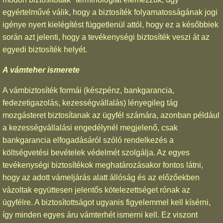
egyértelművé válik, hogy a biztosíték folyamatosságának jogi
igénye nyert kielégítést függetlenül attól, hogy ez a későbbiek
során azt jelenti, hogy a tevékenységi biztosíték veszi át az
egyedi biztosíték helyét.
A vámteher ismerete
A vámbiztosíték formái (készpénz, bankgarancia,
fedezetigazolás, kezességvállalás) lényegileg tág
mozgásteret biztosítanak az ügyfél számára, azonban például
a kezességvállalási engedélynél megjelenő, csak
bankgarancia elfogadásáról szóló rendelkezés a
költségvetési bevételek védelmét szolgálja. Az egyes
tevékenységi biztosítékok meghatározásakor fontos látni,
hogy az adott vámeljárás alatt állóság és az előzőekben
vázoltak együttesen jelentős kötelezettséget rónak az
ügyfélre. A biztosítottságot ugyanis figyelemmel kell kísérni,
így minden egyes áru vámterhét ismerni kell. Ez viszont