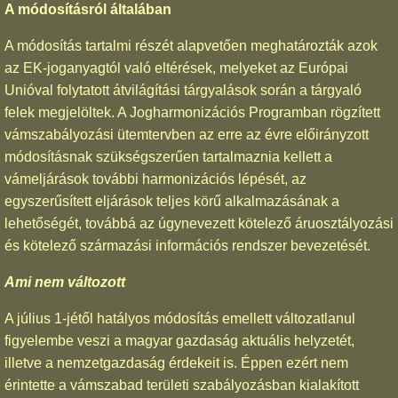
A módosításról általában
A módosítás tartalmi részét alapvetően meghatározták azok
az EK-joganyagtól való eltérések, melyeket az Európai
Unióval folytatott átvilágítási tárgyalások során a tárgyaló
felek megjelöltek. A Jogharmonizációs Programban rögzített
vámszabályozási ütemtervben az erre az évre előirányzott
módosításnak szükségszerűen tartalmaznia kellett a
vámeljárások további harmonizációs lépését, az
egyszerűsített eljárások teljes körű alkalmazásának a
lehetőségét, továbbá az úgynevezett kötelező áruosztályozási
és kötelező származási információs rendszer bevezetését.
Ami nem változott
A július 1-jétől hatályos módosítás emellett változatlanul
figyelembe veszi a magyar gazdaság aktuális helyzetét,
illetve a nemzetgazdaság érdekeit is. Éppen ezért nem
érintette a vámszabad területi szabályozásban kialakított