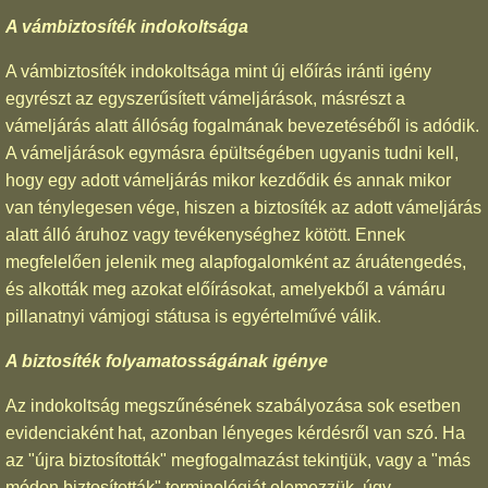
A vámbiztosíték indokoltsága
A vámbiztosíték indokoltsága mint új előírás iránti igény
egyrészt az egyszerűsített vámeljárások, másrészt a
vámeljárás alatt állóság fogalmának bevezetéséből is adódik.
A vámeljárások egymásra épültségében ugyanis tudni kell,
hogy egy adott vámeljárás mikor kezdődik és annak mikor
van ténylegesen vége, hiszen a biztosíték az adott vámeljárás
alatt álló áruhoz vagy tevékenységhez kötött. Ennek
megfelelően jelenik meg alapfogalomként az áruátengedés,
és alkották meg azokat előírásokat, amelyekből a vámáru
pillanatnyi vámjogi státusa is egyértelművé válik.
A biztosíték folyamatosságának igénye
Az indokoltság megszűnésének szabályozása sok esetben
evidenciaként hat, azonban lényeges kérdésről van szó. Ha
az "újra biztosították" megfogalmazást tekintjük, vagy a "más
módon biztosították" terminológiát elemezzük, úgy