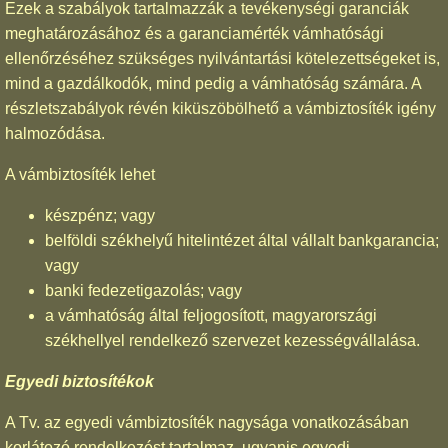
Ezek a szabályok tartalmazzák a tevékenységi garanciák
meghatározásához és a garanciamérték vámhatósági
ellenőrzéséhez szükséges nyilvántartási kötelezettségeket is,
mind a gazdálkodók, mind pedig a vámhatóság számára. A
részletszabályok révén kiküszöbölhető a vámbiztosíték igény
halmozódása.
A vámbiztosíték lehet
készpénz; vagy
belföldi székhelyű hitelintézet által vállalt bankgarancia;
vagy
banki fedezetigazolás; vagy
a vámhatóság által feljogosított, magyarországi
székhellyel rendelkező szervezet kezességvállalása.
Egyedi biztosítékok
A Tv. az egyedi vámbiztosíték nagysága vonatkozásában
korlátozó rendelkezést tartalmaz, ugyanis egyedi