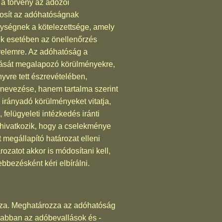
 a törvény az adózói
ztosít az adóhatóságnak
gységnek a kötelezettsége, amely
lék esetében az önellenőrzés
érelemre. Az adóhatóság a
rlását megalapozó körülményekre,
yvre tett észrevételében,
elnevezése, hanem tartalma szerint
irányadó körülményeket vitatja,
 felügyeleti intézkedés iránti
a hivatkozik, hogy a cselekménye
 megállapító határozat elleni
zatot akkor is módosítani kell,
bbezésként kéri elbírálni.
yozza. Meghatározza az adóhatóság
krabban az adóbevallások és -