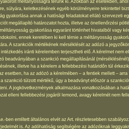
gyakorolt méltányosságra térünk ki. Azokban az esetekben, ahol
re, súlyára, keletkezésének egyéb körülményeire tekintettel bi
ság gyakorlása annak a hatósági feladatokat ellátó szervezeti e
iót megállapító határozatot hozta, illetve az önellenőrzési pót
A méltányosság gyakorlása egyaránt történhet hivatalból vagy k
indokolni, ennek keretében ki kell térnie a méltányosság gyako
nyára. A szankciók mértékének mérséklését az adózó a jegyzőkön
 intézkedés iránti kérelemben terjesztheti elő. A kérelmet nem 
ózó beadványában a szankció megállapításánál (mérséklésénél) 
ének, illetve ha a kérelem a fellebbezési határidőn túl érkezik,
az esetben, ha az adózó a kérelmében – a fentiek mellett – arr
 szankció túlzott mértékű, úgy a beadványt először a szankciót
inteni. A jogkövetkezmények alkalmazása vonatkozásában a határo
at elleni fellebbezési jogáról lemond, avagy kérelmét nem felle
e.-ben említett általános elvét az Art. részletesebben szabál
terjedelmét is. Az adóhatóság segítségére az adózóknak leggya