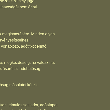
lezett személy jogát,
thatóságát nem érinti.
tok megismerésére. Minden olyan
 érvényesítéséhez,
vonatkozó, adótitkot érintő
rzés megkezdéséig, ha valószínű,
tozásáról az adóhatóság
tóság másolatot készít.
tani elmulasztott adót, adóalapot