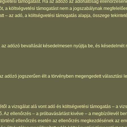
költségvetési támogatást. Ha az adózó az adóhatóság ellenőrzé
adót, a költségvetési támogatást nem a jogszabálynak megfelelőe
tt – az adó, a költségvetési támogatás alapja, összege tekintet
az adózó bevallását késedelmesen nyújtja be, és késedelmét n
.
az adózó jogszerűen élt a törvényben megengedett választási le
ől a vizsgálat alá vont adó és költségvetési támogatás – a vizs
ő. Az ellenőrzés – a próbavásárlást kivéve – a megbízólevél be
történő ellenőrzés esetén az ellenőrzés megkezdésének az errő