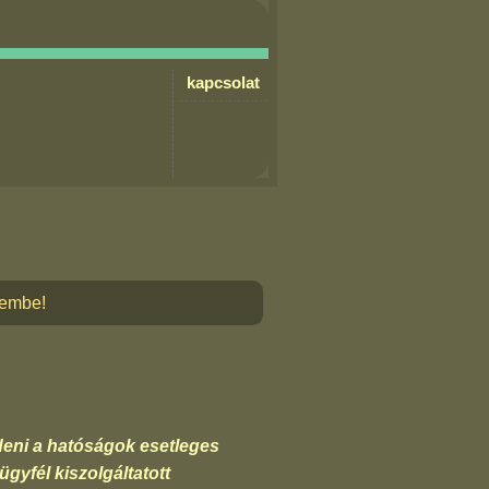
kapcsolat
lembe!
deni a hatóságok esetleges
gyfél kiszolgáltatott