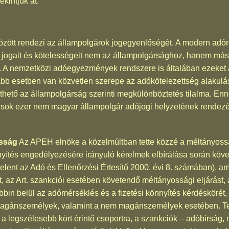
ekintjük át.
özött rendezi az állampolgárok jogegyenlőségét. A modern adó
 jogait és kötelességeit nem az állampolgársághoz, hanem más
k. A nemzetközi adóegyezmények rendszere is általában ezeket a
ább esetben van közvetlen szerepe az adókötelezettség alakulás
thető az állampolgárság szerinti megkülönböztetés tilalma. En
t sok ezer nem magyar állampolgár adójogi helyzetének rendezés
osság
Az APEH elnöke a közelmúltban tette közzé a méltányossá
yítés engedélyezésére irányuló kérelmek elbírálása során követ
elent az Adó és Ellenőrzési Értesítő 2000. évi 8. számában), 
, az Art. szankciói esetében követendő méltányossági eljárást,
óbbin belül az adómérséklés és a fizetési könnyítés kérdéskörét,
agánszemélyek, valamint a nem magánszemélyek esetében. Tekin
 a legszélesebb kört érintő csoportra, a szankciók – adóbírság,