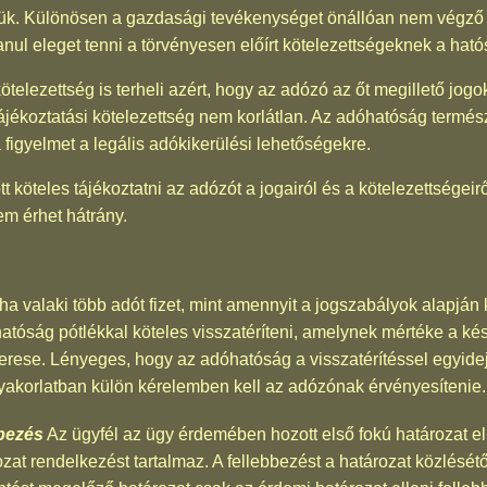
ük. Különösen a gazdasági tevékenységet önállóan nem végző
ul eleget tenni a törvényesen előírt kötelezettségeknek a ha
telezettség is terheli azért, hogy az adózó az őt megillető jogo
jékoztatási kötelezettség nem korlátlan. Az adóhatóság term
a figyelmet a legális adókikerülési lehetőségekre.
köteles tájékoztatni az adózót a jogairól és a kötelezettségeirő
em érhet hátrány.
a valaki több adót fizet, mint amennyit a jogszabályok alapján 
 a hatóság pótlékkal köteles visszatéríteni, amelynek mértéke a 
erese. Lényeges, hogy az adóhatóság a visszatérítéssel egyide
 gyakorlatban külön kérelemben kell az adózónak érvényesítenie.
bezés
Az ügyfél az ügy érdemében hozott első fokú határozat el
ározat rendelkezést tartalmaz. A fellebbezést a határozat közlését