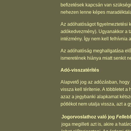
befizetések kapcsán van szükség
nehezen lenne képes maradéktalan
Az adóhatóságot figyelmeztetési kö
adókedvezmény). Ugyanakkor a tá
intézmény. Így nem kell felhívnia 
Az adóhatóság meghallgatása előtt 
ismeretének hiánya miatt senkit n
Adó-visszatérítés
Alapvető jog az adózásban, hogy h
vissza kell térítenie. A többletet
azaz a jegybanki alapkamat kétsz
pótlékot nem utalja vissza, azt a
Jogorvoslathoz való jog
Felleb
joga megilleti azt is, akire a hat