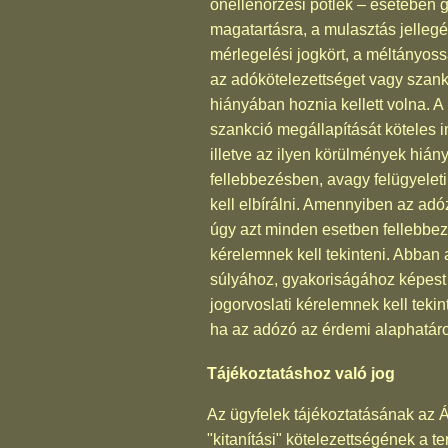
önellenőrzési pótlék – esetében 
magatartásra, a mulasztás jellegé
mérlegelési jogkört, a méltányos
az adókötelezettséget vagy szankc
hiányában hoznia kellett volna. 
szankció megállapítását köteles 
illetve az ilyen körülmények hiá
fellebbezésben, avagy felügyeleti
kell elbírálni. Amennyiben az ad
úgy azt minden esetben fellebbezés
kérelemnek kell tekinteni. Abban 
súlyához, gyakoriságához képest a
jogorvoslati kérelemnek kell tek
ha az adózó az érdemi alaphatároz
Tájékoztatáshoz való jog
Az ügyfelek tájékoztatásának az Á
"kitanítási" kötelezettségének a 