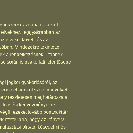
rendszerek azonban – a zárt
 elvekhez, leggyakrabban az
z elveket követi, és az
ában. Mindezekre tekintettel
nek a rendelkezésnek – többek
e során is gyakorlati jelentősége
gi jogkör gyakorlásáról, az
endő eljárásról szóló irányelvét
amely részletesen meghatározza a
 a fizetési kedvezményekre
 végül ezeket tovább bontva kitér
tettel arra, hogy az irányelv
 mulasztási bírság, késedelmi és