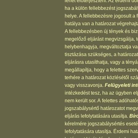
lehet előterjeszteni. Az érdemi 
ha a külön fellebbezést jogszabá
helye. A fellebbezésre jogosult a
hatálya van a határozat végrehajt
A fellebbezésben új tények és biz
megelőző eljárást megvizsgálja, te
helybenhagyja, megváltoztatja va
tisztázása szükséges, a határozat
eljárásra utasíthatja, vagy a tény
megállapítja, hogy a felettes szer
terhére a határozat közlésétől sz
vagy visszavonja.
Felügyeleti in
intézkedést tesz, ha az ügyben e
nem került sor. A felettes adóható
jogszabálysértő határozatot megvál
eljárás lefolytatására utasítja.
Bír
kérelmére jogszabálysértés esetén
lefolytatására utasítja. Érdemi h