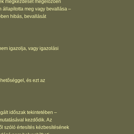
sének megkezdését megelőzően
n állapította meg vagy bevallása –
ében hibás, bevallását
em igazolja, vagy igazolási
hetőséggel, és ezt az
gált időszak tekintetében –
mutatásával kezdődik. Az
l szóló értesítés kézbesítésének