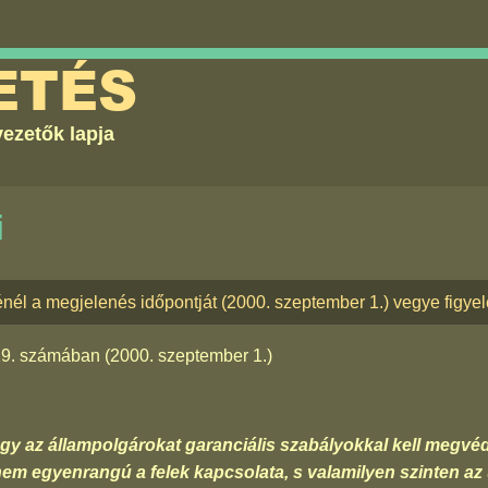
ETÉS
ezetők lapja
i
énél a megjelenés időpontját (2000. szeptember 1.) vegye figye
29. számában
(2000. szeptember 1.)
ogy az állampolgárokat garanciális szabályokkal kell megvé
nem egyenrangú a felek kapcsolata, s valamilyen szinten az ü