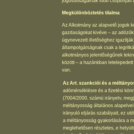
jogosultságainak főbb csoportjait t
Megkülönböztetés tilalma
Az Alkotmány az alapvető jogok k
gazdaságokat kivéve – az adózók
úgynevezett illetőséghez igazítjá
állampolgárságnak csak a legritk
alkotmányos jelentőségűnek tekin
között – a hazánkban letelepedet
van.
Az Art. szankciói és a méltány
adómérséklésre és a fizetési könn
(7004/2000. számú irányelv, megj
méltányosság általános alapelveit
irányuló eljárás szabályait, ez ut
a méltányosság gyakorlására a m
meglehetősen részletes, e helyütt