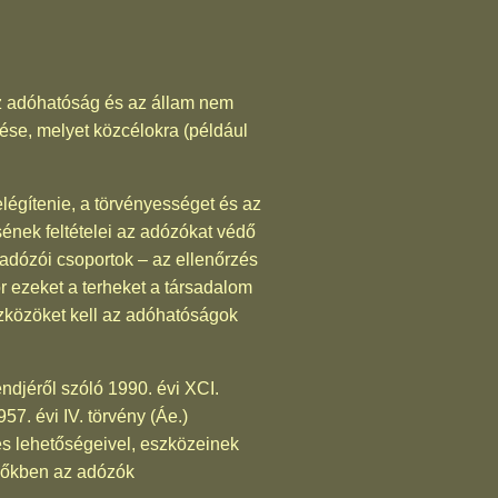
Az adóhatóság és az állam nem
ése, melyet közcélokra (például
légítenie, a törvényességet és az
nek feltételei az adózókat védő
adózói csoportok – az ellenőrzés
r ezeket a terheket a társadalom
eszközöket kell az adóhatóságok
ndjéről szóló 1990. évi XCI.
57. évi IV. törvény (Áe.)
es lehetőségeivel, eszközeinek
ezőkben az adózók