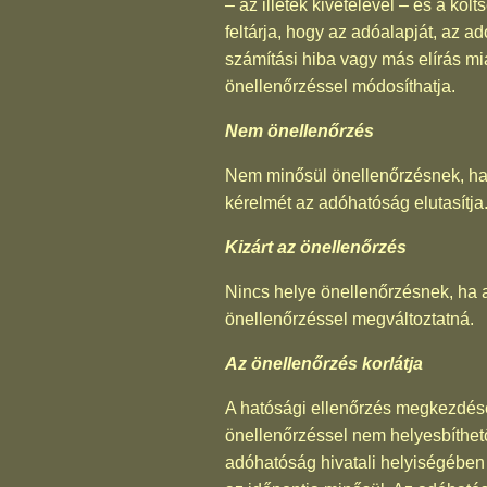
– az illeték kivételével – és a 
feltárja, hogy az adóalapját, az 
számítási hiba vagy más elírás mia
önellenőrzéssel módosíthatja.
Nem önellenőrzés
Nem minősül önellenőrzésnek, ha 
kérelmét az adóhatóság elutasítja
Kizárt az önellenőrzés
Nincs helye önellenőrzésnek, ha 
önellenőrzéssel megváltoztatná.
Az önellenőrzés korlátja
A hatósági ellenőrzés megkezdését
önellenőrzéssel nem helyesbíthet
adóhatóság hivatali helyiségében 