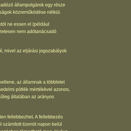
 adózó állampolgárok egy része
tóságok közreműködése nélkül.
któl ne essen el (például
észetesen nem adótanácsadó
l, mivel az eljárási jogszabályok
kellene, az államnak a többletet
késedelmi pótlék mértékével azonos,
jűleg általában az arányos
len fellebbezhet. A fellebbezés
ől számított tizenöt napon belül