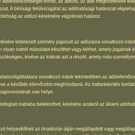
z adókötelezettséget érintő, az adózó, az adó megfizetésére köte
zat. A bírósági felülvizsgálat az adóhatósági határozat végrehaj
a bíróság az adózó kérelmére végzéssel határoz.
tésére kötelezett személy jogosult az adózásra vonatkozó ira
n olyan iratról másolatot készíthet vagy kérhet, amely jogainak
szükséges, kivéve az iratnak azt a részét, amely más személyre 
 adatszolgáltatásra vonatkozó iratok tekintetében az adóellenő
e a későbbi ellenőrzést meghiúsítaná. Az iratbetekintés korlá
 jogorvoslatnak van helye.
efoglalt iratokba betekinthet, kérésére azokról az állami adóha
ó helyesbítheti az önadózás útján megállapított vagy megállapí