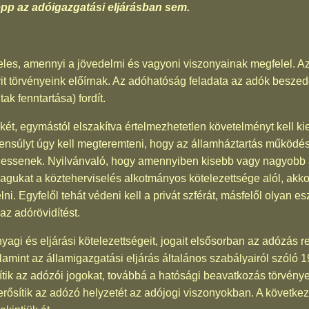
pp az adóigazgatási eljárásban sem.
teles, amennyi a jövedelmi és vagyoni viszonyainak megfelel. 
it törvényeink előírnak. Az adóhatóság feladata az adók beszed
ak fenntartása) fordít.
ét, egymástól elszakítva értelmezhetetlen követelményt kell kie
súlyt úgy kell megteremteni, hogy az államháztartás működésé
lhessenek. Nyilvánvaló, hogy amennyiben kisebb vagy nagyobb 
agukat a közteherviselés alkotmányos kötelezettsége alól, akko
lni. Egyfelől tehát védeni kell a privát szférát, másfelől olyan 
az adórövidítést.
gi és eljárási kötelezettségeit, jogait elsősorban az adózás re
lamint az államigazgatási eljárás általános szabályairól szóló 19
ítik az adózói jogokat, továbbá a hatósági beavatkozás törvény
erősítik az adózó helyzetét az adójogi viszonyokban. A követk