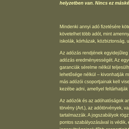
helyzetben van. Nincs ez máské
Mindenki annyi adó fizetésére kö
követelhet több adót, mint amenny
iskolák, kórházak, közbiztonság, ut
Az adózás rendjének egyidejűleg k
adózás eredményességét. Az egyen
garanciák sérelme nélkül teljesü
lehetősége nélkül – kivonhatják m
más adózói csoportjainak kell vise
kezébe adni, amellyel feltárhatják 
Az adózók és az adóhatóságok anya
törvény (Art.), az adótörvények, va
tartalmazzák. A jogszabályok rögz
pontos szabályozásával is védik, 