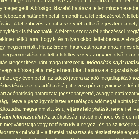
döntést megelőző határozat csak az érdemi határozat elleni fel
ly megengedi. A bírságot kiszabó határozat ellen minden esetb
 fellebbezési határidőn belül lemondhat a fellebbezésről. A fel
ására. A fellebbezést annál a szervnél kell előterjeszteni, amel
onyítékok is felhozhatók. A felettes szerv a fellebbezéssel megt
kintet nélkül arra, hogy ki és milyen okból fellebbezett. A vizs
gy megsemmisíti. Ha az érdemi határozat hozatalához nincs elég
 megsemmisítése mellett a felettes szerv az ügyben első fokon el
állás kiegészítése iránt maga intézkedik.
Módosítás saját hatá
v vagy a bíróság által még el nem bírált határozata jogszabálysé
ámított egy éven belül, az adózó javára az adó megállapításához
tézkedés
A felettes adóhatóság, illetve a pénzügyminiszter kérel
ljárt adóhatóság határozata jogszabálysértő, avagy a határozat
ság, illetve a pénzügyminiszter az utólagos adómegállapítás korl
toztatja, megsemmisíti, és új eljárás lefolytatását rendeli el, 
ósági felülvizsgálat
Az adóhatóság másodfokú jogerős érdemi h
 megváltoztatja vagy hatályon kívül helyezi, és ha szükséges, 
atározatnak minősül – a fizetési halasztás és részletfizetés eng