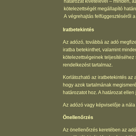
határozat kivételével – minden, a
kötelezettségét megállapító határo
A végrehajtás felfüggesztéséről 
Iratbetekintés
Az adózó, továbbá az adó megfize
iratba betekinthet, valamint minde
kötelezettségeinek teljesítéséhez 
rendelkezést tartalmaz.
Korlátozható az iratbetekintés az
hogy azok tartalmának megismerés
határozatot hoz. A határozat ellen
Az adózó vagy képviselője a nála l
Önellenőrzés
Az önellenőrzés keretében az adóz