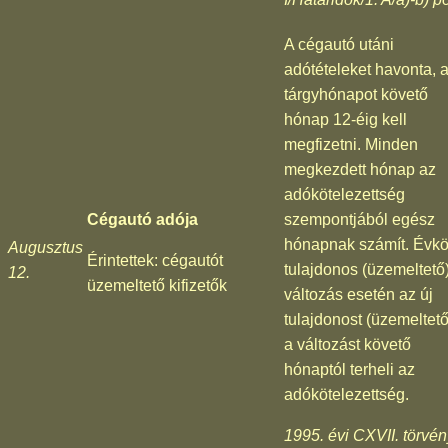
A cégautó utáni
adótételeket havonta, 
tárgyhónapot követő
hónap 12-éig kell
megfizetni. Minden
megkezdett hónap az
adókötelezettség
Cégautó adója
szempontjából egész
hónapnak számít. Évkö
Augusztus
Érintettek: cégautót
tulajdonos (üzemeltető)
12.
üzemeltető kifizetők
változás esetén az új
tulajdonost (üzemeltető
a változást követő
hónaptól terheli az
adókötelezettség.
1995. évi CXVII. törvén