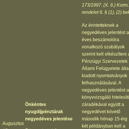
173/1997. (X. 6.) Korm.
rendelet 6. § (1), (2) be
Az érintetteknek a
negyedéves jelentést 
éves beszámolóra
vonatkozó szabályok
szerint kell elkészíteni 
Pénzügyi Szervezetek
Állami Felügyelete álta
kiadott nyomtatványok
felhasználásával. A
negyedéves jelentést a
könyvvizsgáló hitelesít
Önkéntes
záradékával együtt a
nyugdíjpénztárak
negyedévet követő
negyedéves jelentése
második hónap 15-éig
Augusztus
két példányban kell a