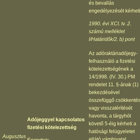
és bevallás
engedélyezését kérheti
1990. évi XCI. tv. 2.
számú melléklet
I/Határidők/2. b) pont
Az adóraktáriadójegy-
felhasználó a fizetési
kötelezettségének a
14/1998. (IV. 30.) PM
rendelet 11. §-ának (1)
bekezdésével
összefüggő csökkentés
vagy visszatérítését
havonta, a tárgyhót
Adójeggyel kapcsolatos
követő 5-éig kérheti a
fizetési kötelezettség
hatósági felügyeletet
Augusztus
ellátó vámhivatal