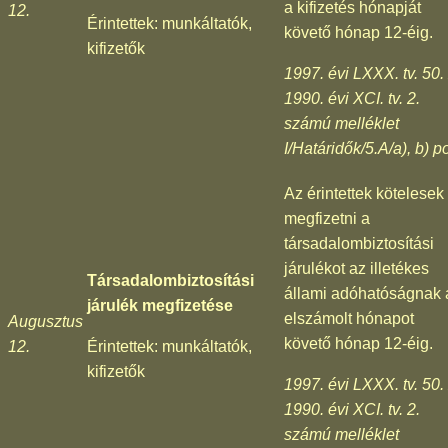
a kifizetés hónapját
12.
Érintettek: munkáltatók,
követő hónap 12-éig.
kifizetők
1997. évi LXXX. tv. 50. 
1990. évi XCI. tv. 2.
számú melléklet
I/Határidők/5.A/a), b) p
Az érintettek kötelesek
megfizetni a
társadalombiztosítási
járulékot az illetékes
Társadalombiztosítási
állami adóhatóságnak 
járulék megfizetése
elszámolt hónapot
Augusztus
követő hónap 12-éig.
12.
Érintettek: munkáltatók,
kifizetők
1997. évi LXXX. tv. 50. 
1990. évi XCI. tv. 2.
számú melléklet