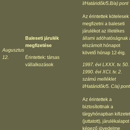
I/Határidők/5.B/a) pont
Az érintettek kötelesek
megfizetni a baleseti
járulékot az illetékes
Baleseti járulék
állami adóhatóságnak 
megfizetése
elszámolt hónapot
Augusztus
követő hónap 12-éig.
12.
Érintettek: társas
vállalkozások
1997. évi LXXX. tv. 50. 
1990. évi XCI. tv. 2.
számú melléklet
I/Határidők/5. C/a) pont
Az érintettek a
biztosítottnak a
tárgyhónapban kifizetet
(juttatott), járulékalapot
képező jövedelme