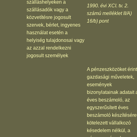
szálláshelyeken a
1990. évi XCI. tv. 2.
szállásadók vagy a
számú melléklet II/A)
közvetítésre jogosult
16/b) pont
szervek, bérlet, ingyenes
használat esetén a
helyiség tulajdonosai vagy
az azzal rendelkezni
jogosult személyek
A pénzeszközöket érin
gazdasági műveletek,
események
bizonylatainak adatait 
éves beszámoló, az
egyszerűsített éves
beszámoló készítésére
kötelezett vállalkozó
késedelem nélkül, a