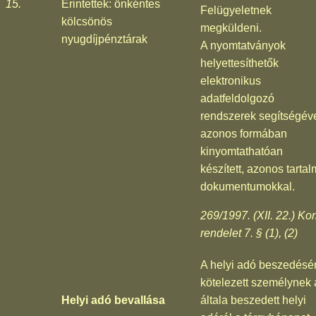
15.
Érintettek: önkéntes
Felügyeletnek
kölcsönös
megküldeni.
nyugdíjpénztárak
A nyomtatványok
helyettesíthetők
elektronikus
adatfeldolgozó
rendszerek segítségév
azonos formában
kinyomtathatóan
készített, azonos tarta
dokumentumokkal.
269/1997. (XII. 22.) Ko
rendelet 7. § (1), (2)
A helyi adó beszedésé
kötelezett személynek 
Helyi adó bevallása
általa beszedett helyi