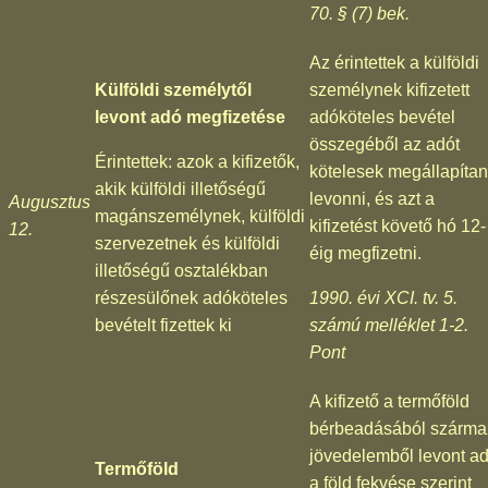
70. § (7) bek.
Az érintettek a külföldi
Külföldi személytől
személynek kifizetett
levont adó megfizetése
adóköteles bevétel
összegéből az adót
Érintettek: azok a kifizetők,
kötelesek megállapítan
akik külföldi illetőségű
levonni, és azt a
Augusztus
magánszemélynek, külföldi
kifizetést követő hó 12-
12.
szervezetnek és külföldi
éig megfizetni.
illetőségű osztalékban
részesülőnek adóköteles
1990. évi XCI. tv. 5.
bevételt fizettek ki
számú melléklet 1-2.
Pont
A kifizető a termőföld
bérbeadásából szárma
jövedelemből levont ad
Termőföld
a föld fekvése szerint