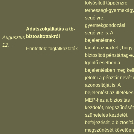
folyósított táppénzre,
terhességi-gyermekágy
segélyre,
gyermekgondozási
Adatszolgáltatás a tb-
segélyre is. A
biztosítottakról
Augusztus
bejelentésnek
12.
tartalmaznia kell, hogy
Érintettek: foglalkoztatók
biztosított pénztártag-e.
Igenlő esetben a
bejelentésben meg kel
jelölni a pénztár nevét 
azonosítóját is. A
bejelentést az illetékes
MEP-hez a biztosítás
kezdetét, megszűnését
szünetelés kezdetét,
befejezését, a biztosítá
megszűnését követően