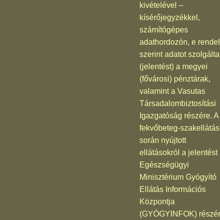
kivételével –
kísérőjegyzékkel,
számítógépes
adathordozón, e rendel
szerint adatot szolgálta
(jelentést) a megyei
(fővárosi) pénztárak,
valamint a Vasutas
Társadalombiztosítási
Igazgatóság részére. A
fekvőbeteg-szakellátás
során nyújtott
ellátásokról a jelentést
Egészségügyi
Minisztérium Gyógyító
Ellátás Információs
Központja
(GYÓGYINFOK) részé