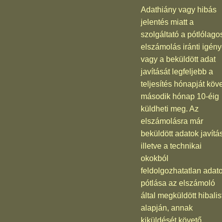
Adathiány vagy hibás
jelentés miatt a
szolgáltató a pótlólago
elszámolás iránti igény
vagy a beküldött adat
javítását legfeljebb a
teljesítés hónapját köv
második hónap 10-éig
küldheti meg. Az
elszámolásra már
beküldött adatok javítá
illetve a technikai
okokból
feldolgozhatatlan adat
pótlása az elszámoló
által megküldött hibalis
alapján, annak
kiküldését követő