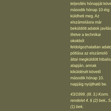
teljesítés hónapját köv
második hónap 10-éig
küldheti meg. Az
elszámolásra már
beküldött adatok javítá
illetve a technikai
okokból
feldolgozhatatlan adat
pótlása az elszámoló
által megküldött hibalis
alapján, annak
kiküldését követő
második hónap 10.
napjáig nyújtható be.
43/1999. (III. 3.) Korm.
rendelet 4. § (2) bek., 5
(1) bek.