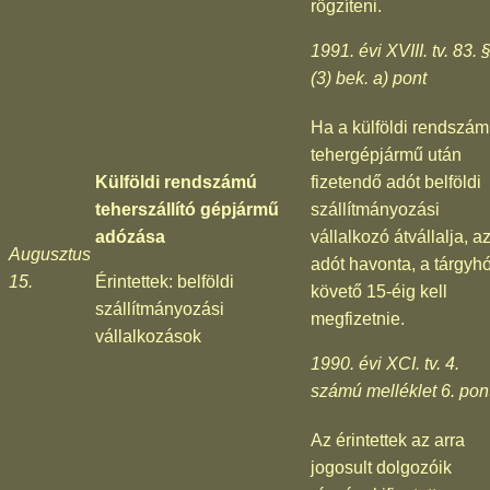
rögzíteni.
1991. évi XVIII. tv. 83. 
(3) bek. a) pont
Ha a külföldi rendszá
tehergépjármű után
Külföldi rendszámú
fizetendő adót belföldi
teherszállító gépjármű
szállítmányozási
adózása
vállalkozó átvállalja, a
Augusztus
adót havonta, a tárgyhó
15.
Érintettek: belföldi
követő 15-éig kell
szállítmányozási
megfizetnie.
vállalkozások
1990. évi XCI. tv. 4.
számú melléklet 6. pon
Az érintettek az arra
jogosult dolgozóik