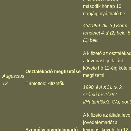
második hónap 10.
napjáig nyújtható be.
43/1999. (III. 3.) Korm.
rendelet 4. § (2) bek., 5
(1) bek.
A kifizető az osztaléka
a levonást, juttatást
követő hó 12-éig kötel
Osztalékadó megfizetése
megfizetni.
Augusztus
12.
Érintettek: kifizetők
1990. évi XCI. tv. 2.
számú melléklet
I/Határidők/3. C/g) pont
A kifizető az általa levo
jövedelemadót a
Személyi jövedelemadó
levonást követő hó 12-