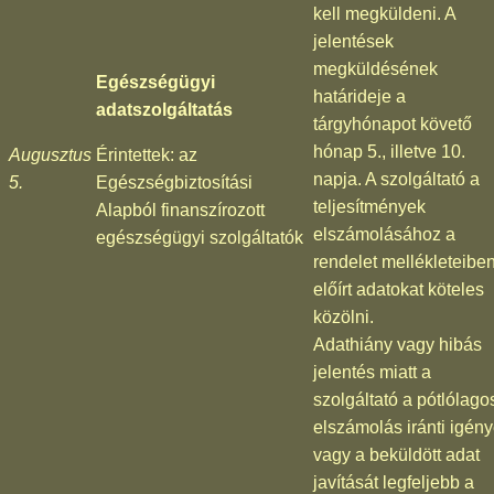
kell megküldeni. A
jelentések
megküldésének
Egészségügyi
határideje a
adatszolgáltatás
tárgyhónapot követő
hónap 5., illetve 10.
Augusztus
Érintettek: az
napja. A szolgáltató a
5.
Egészségbiztosítási
teljesítmények
Alapból finanszírozott
elszámolásához a
egészségügyi szolgáltatók
rendelet mellékleteibe
előírt adatokat köteles
közölni.
Adathiány vagy hibás
jelentés miatt a
szolgáltató a pótlólago
elszámolás iránti igény
vagy a beküldött adat
javítását legfeljebb a