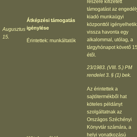
részére kifizetett
támogatást az engedél
kiadó munkaügyi
Átképzési támogatás
központtól igényelhetik
igénylése
Augusztus
vissza havonta egy
15.
alkalommal, utólag, a
Érintettek: munkáltatók
tárgyhónapot követő 15
étől.
23/1983. (VIII. 5.) PM
rendelet 3. § (1) bek.
Az érintettek a
sajtótermékből hat
köteles példányt
szolgáltatnak az
Országos Széchényi
Könyvtár számára, a
helyi vonatkozású