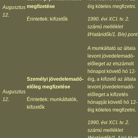
megfizetése
éig köteles megfizetni.
Augusztus
12.
Érintettek: kifizetők
1990. évi XCI. tv. 2.
számú melléklet
I/Határidők/1. B/e) pont
A munkáltató az általa
levont jövedelemadó-
előleget az elszámolt
hónapot követő hó 12-
Személyi jövedelemadó-
éig, a kifizető az általa
előleg megfizetése
levont jövedelemadó-
Augusztus
előleget a kifizetés
12.
Érintettek: munkáltatók,
hónapját követő hó 12-
kifizetők
éig köteles megfizetni.
1990. évi XCI. tv. 2.
számú melléklet
I/Határidők/1. A/a)-b) p