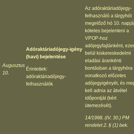
Az adóraktáriadójegy-
felhasználó a tárgyhót
megelőző hó 10. napjá
köteles bejelenteni a
VPOP-hoz
adójegyfajtánként, eze
Adóraktáriadójegy-igény
belül kiskereskedelmi
(havi) bejelentése
eladási árankénti
Augusztus
bontásban a tárgyhóra
Érintettek:
10.
vonatkozó előzetes
adóraktáriadójegy-
adójegyigényét, és me
felhasználók
kell adnia az átvétel
időpontját (kért
ütemezését).
14/1998. (IV. 30.) PM
rendelet 2. § (1) bek.