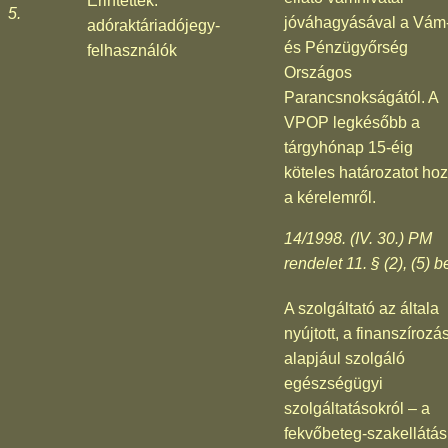
Érintettek:
5.
jóváhagyásával a Vám
adóraktáriadójegy-
és Pénzügyőrség
felhasználók
Országos
Parancsnokságától. A
VPOP legkésőbb a
tárgyhónap 15-éig
köteles határozatot hoz
a kérelemről.
14/1998. (IV. 30.) PM
rendelet 11. § (2), (5) b
A szolgáltató az általa
nyújtott, a finanszírozá
alapjául szolgáló
egészségügyi
szolgáltatásokról – a
fekvőbeteg-szakellátás