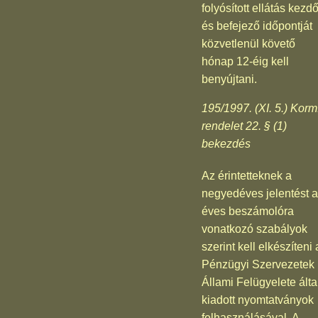
folyósított ellátás kezd
és befejező időpontját
közvetlenül követő
hónap 12-éig kell
benyújtani.
195/1997. (XI. 5.) Korm
rendelet 22. § (1)
bekezdés
Az érintetteknek a
negyedéves jelentést 
éves beszámolóra
vonatkozó szabályok
szerint kell elkészíteni 
Pénzügyi Szervezetek
Állami Felügyelete álta
kiadott nyomtatványok
felhasználásával. A