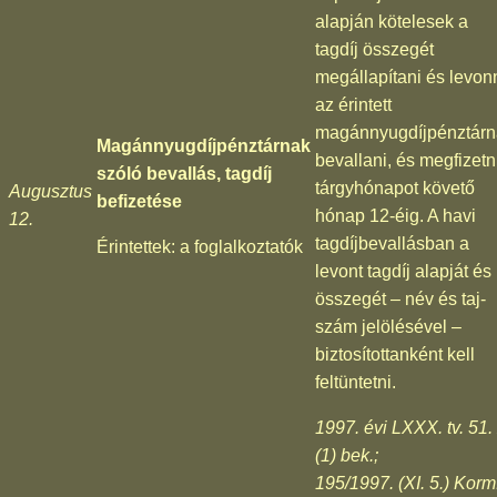
alapján kötelesek a
tagdíj összegét
megállapítani és levonn
az érintett
magánnyugdíjpénztárn
Magánnyugdíjpénztárnak
bevallani, és megfizetn
szóló bevallás, tagdíj
tárgyhónapot követő
Augusztus
befizetése
hónap 12-éig. A havi
12.
tagdíjbevallásban a
Érintettek: a foglalkoztatók
levont tagdíj alapját és
összegét – név és taj-
szám jelölésével –
biztosítottanként kell
feltüntetni.
1997. évi LXXX. tv. 51.
(1) bek.;
195/1997. (XI. 5.) Korm