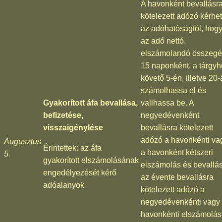
A havonként bevallásr
kötelezett adózó kérhet
az adóhatóságtól, hog
az adó nettó,
elszámolandó összegé
15 naponként, a tárgyh
követő 5-én, illetve 20
számolhassa el és
Gyakorított áfa bevallása,
vallhassa be. A
befizetése,
negyedévenként
visszaigénylése
bevallásra kötelezett
adózó a havonkénti va
Augusztus
Érintettek: az áfa
a havonként kétszeri
5.
gyakorított elszámolásának
elszámolás és bevallás
engedélyezését kérő
az évente bevallásra
adóalanyok
kötelezett adózó a
negyedévenkénti vagy
havonkénti elszámolás