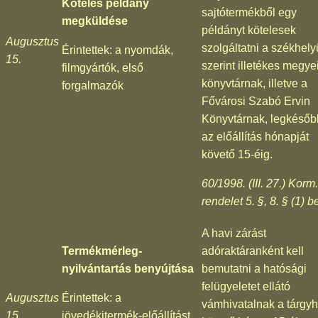
Köteles példány
sajtótermékből egy
megküldése
példányt kötelesek
Augusztus
szolgáltatni a székhely
Érintettek: a nyomdák,
15.
szerint illetékes megye
filmgyártók, első
könyvtárnak, illetve a
forgalmazók
Fővárosi Szabó Ervin
Könyvtárnak, legkésőb
az előállítás hónapját
követő 15-éig.
60/1998. (III. 27.) Korm.
rendelet 5. §, 8. § (1) b
A havi zárást
Termékmérleg-
adóraktáranként kell
nyilvántartás benyújtása
bemutatni a hatósági
felügyeletet ellátó
Augusztus
Érintettek: a
vámhivatalnak a tárgyh
15.
jövedékitermék-előállítást