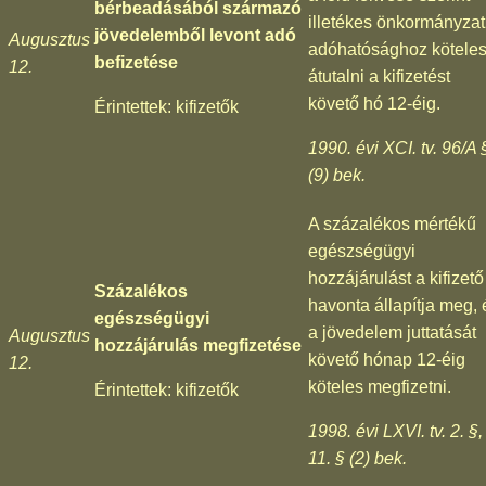
bérbeadásából származó
illetékes önkormányzat
jövedelemből levont adó
Augusztus
adóhatósághoz kötele
befizetése
12.
átutalni a kifizetést
követő hó 12-éig.
Érintettek: kifizetők
1990. évi XCI. tv. 96/A 
(9) bek.
A százalékos mértékű
egészségügyi
hozzájárulást a kifizető
Százalékos
havonta állapítja meg, 
egészségügyi
a jövedelem juttatását
Augusztus
hozzájárulás megfizetése
követő hónap 12-éig
12.
köteles megfizetni.
Érintettek: kifizetők
1998. évi LXVI. tv. 2. §,
11. § (2) bek.