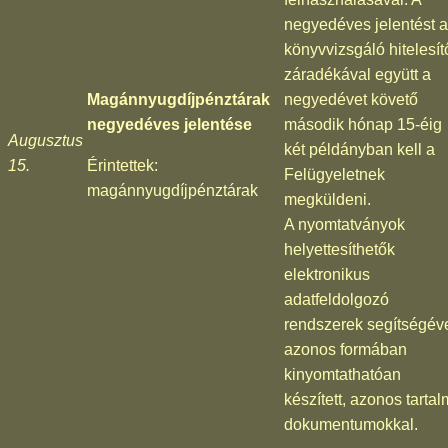
negyedéves jelentést a
könyvvizsgáló hitelesít
záradékával együtt a
Magánnyugdíjpénztárak
negyedévet követő
negyedéves jelentése
második hónap 15-éig
Augusztus
két példányban kell a
15.
Érintettek:
Felügyeletnek
magánnyugdíjpénztárak
megküldeni.
A nyomtatványok
helyettesíthetők
elektronikus
adatfeldolgozó
rendszerek segítségév
azonos formában
kinyomtathatóan
készített, azonos tarta
dokumentumokkal.