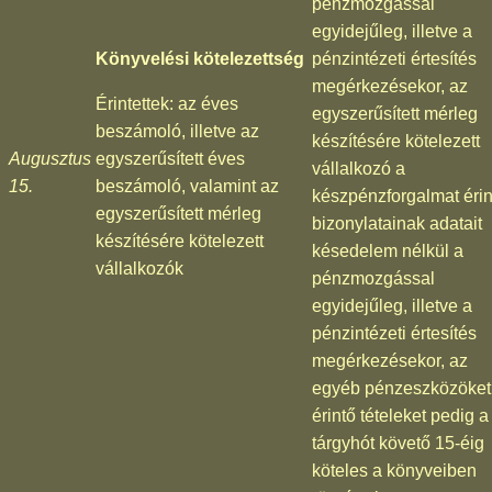
pénzmozgással
egyidejűleg, illetve a
Könyvelési kötelezettség
pénzintézeti értesítés
megérkezésekor, az
Érintettek: az éves
egyszerűsített mérleg
beszámoló, illetve az
készítésére kötelezett
Augusztus
egyszerűsített éves
vállalkozó a
15.
beszámoló, valamint az
készpénzforgalmat érin
egyszerűsített mérleg
bizonylatainak adatait
készítésére kötelezett
késedelem nélkül a
vállalkozók
pénzmozgással
egyidejűleg, illetve a
pénzintézeti értesítés
megérkezésekor, az
egyéb pénzeszközöket
érintő tételeket pedig a
tárgyhót követő 15-éig
köteles a könyveiben