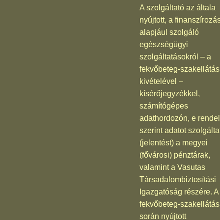
A szolgáltató az általa
nyújtott, a finanszírozá
alapjául szolgáló
egészségügyi
szolgáltatásokról – a
fekvőbeteg-szakellátás
kivételével –
kísérőjegyzékkel,
számítógépes
adathordozón, e rendel
szerint adatot szolgálta
(jelentést) a megyei
(fővárosi) pénztárak,
valamint a Vasutas
Társadalombiztosítási
Igazgatóság részére. A
fekvőbeteg-szakellátás
során nyújtott