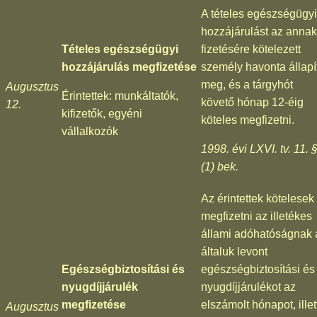
A tételes egészségügyi
hozzájárulást az annak
Tételes egészségügyi
fizetésére kötelezett
hozzájárulás megfizetése
személy havonta állapí
meg, és a tárgyhót
Augusztus
Érintettek: munkáltatók,
követő hónap 12-éig
12.
kifizetők, egyéni
köteles megfizetni.
vállalkozók
1998. évi LXVI. tv. 11. 
(1) bek.
Az érintettek kötelesek
megfizetni az illetékes
állami adóhatóságnak 
általuk levont
Egészségbiztosítási és
egészségbiztosítási és
nyugdíjjárulék
nyugdíjjárulékot az
megfizetése
elszámolt hónapot, ille
Augusztus