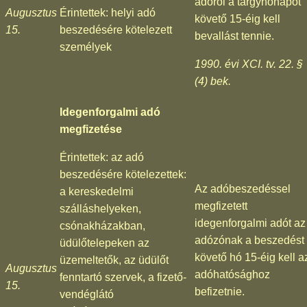
adóról a tárgyhónapot
Augusztus
Érintettek: helyi adó
követő 15-éig kell
15.
beszedésére kötelezett
bevallást tennie.
személyek
1990. évi XCI. tv. 22. §
(4) bek.
Idegenforgalmi adó
megfizetése
Érintettek: az adó
beszedésére kötelezettek:
Az adóbeszedéssel
a kereskedelmi
megfizetett
szálláshelyeken,
idegenforgalmi adót az
csónakházakban,
adózónak a beszedést
üdülőtelepeken az
követő hó 15-éig kell a
üzemeltetők, az üdülőt
Augusztus
adóhatósághoz
fenntartó szervek, a fizető-
15.
befizetnie.
vendéglátó