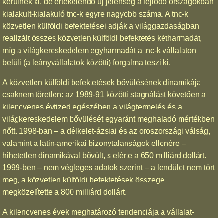
kerülnek ki, de értékelendő új jelenség a fejlődő országokban
kialakult-kialakuló tnc-k egyre nagyobb száma. A tnc-k
közvetlen külföldi befektetései adják a világgazdaságban
realizált összes közvetlen külföldi befektetés kétharmadát,
míg a világkereskedelem egyharmadát a tnc-k vállalaton
belüli (a leányvállalatok közötti) forgalma teszi ki.
A közvetlen külföldi befektetések bővülésének dinamikája
csaknem töretlen: az 1989-91 közötti stagnálást követően a
kilencvenes évtized egészében a világtermelés és a
világkereskedelem bővülését egyaránt meghaladó mértékben
nőtt. 1998-ban – a délkelet-ázsiai és az oroszországi válság,
valamint a latin-amerikai bizonytalanságok ellenére –
hihetetlen dinamikával bővült, s elérte a 650 milliárd dollárt.
1999-ben – nem végleges adatok szerint – a lendület nem tört
meg, a közvetlen külföldi befektetések összege
megközelítette a 800 milliárd dollárt.
A kilencvenes évek meghatározó tendenciája a vállalat-