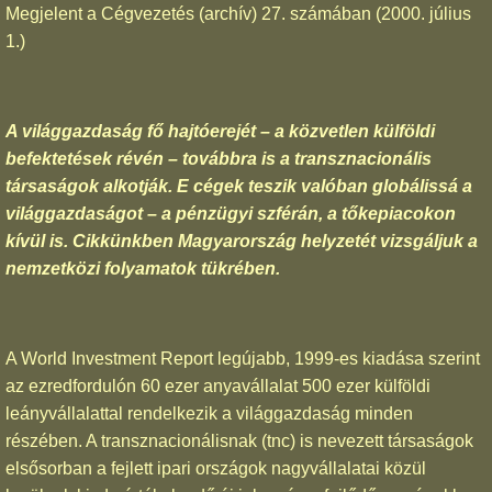
Megjelent a
Cégvezetés (archív) 27. számában
(2000. július
1.)
A világgazdaság fő hajtóerejét – a közvetlen külföldi
befektetések révén – továbbra is a transznacionális
társaságok alkotják. E cégek teszik valóban globálissá a
világgazdaságot – a pénzügyi szférán, a tőkepiacokon
kívül is. Cikkünkben Magyarország helyzetét vizsgáljuk a
nemzetközi folyamatok tükrében.
A World Investment Report legújabb, 1999-es kiadása szerint
az ezredfordulón 60 ezer anyavállalat 500 ezer külföldi
leányvállalattal rendelkezik a világgazdaság minden
részében. A transznacionálisnak (tnc) is nevezett társaságok
elsősorban a fejlett ipari országok nagyvállalatai közül