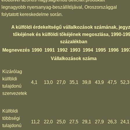
legnagyobb nyersanyag-beszállítójával, Oroszországgal
folytatott kereskedelme során.
A külföldi érdekeltségű vállalkozások számának, jegyz
tőkéjének és külföldi tőkéjének megoszlása, 1990-199
százalékban
Megnevezés
1990
1991
1992
1993
1994
1995
1996
199
Vállalkozások száma
Kizárólag
külföldi
4,1
13,0
27,0
35,1
39,8
43,9
47,5
52,3
tulajdonú
szervezetek
Külföldi
többségi
11,2
22,0
25,0
27,5
29,1
27,9
26,3
24,1
tulajdonú