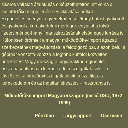
sikeres vállalati átalakulás elképzelhetetlen lett volna a
külföldi tőke megjelenése és aktivitása nélkül.
Exportteljesítményük egyértelműen jótékony hatást gyakorolt
és gyakorol a kereskedelmi mérlegre, egyúttal a folyó
fizetésimérleg-hiány finanszírozásának elsődleges forrása is.
Különösen örömteli a magyar működőtőke-import ágazati
szerkezetének megváltozása: a feldolgozóipar, s azon belül a
gépipar vonzotta-vonzza a legtöbb külföldi közvetlen
befektetést Magyarországra, ugyanakkor regionális
összehasonlításban kiemelkedő a szolgáltatások – a
távközlés, a pénzügyi szolgáltatások, a szállítás, a
kereskedelem és az ingatlanfejlesztés – részaránya is.
Működőtőke-import Magyarországon (millió USD, 1972-
1999)
Pénzben
Tárgyi apport
Összesen