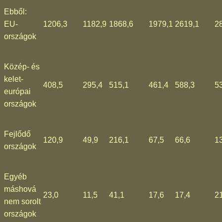
Ebből:
EU-
1206,3
1182,9
1868,6
1979,1
2619,1
2
országok
Közép- és
kelet-
408,5
295,4
515,1
461,4
588,3
5
európai
országok
Fejlődő
120,9
49,9
216,1
67,5
66,6
1
országok
Egyéb
máshová
23,0
11,5
41,1
17,6
17,4
2
nem sorolt
országok