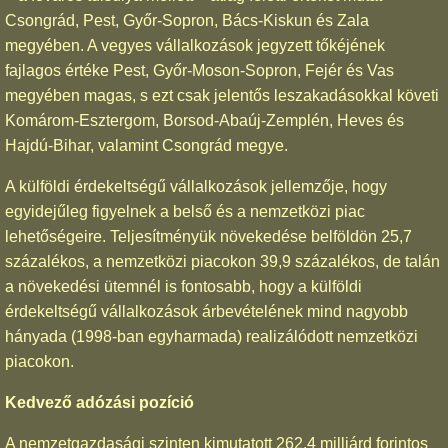
Csongrád, Pest, Győr-Sopron, Bács-Kiskun és Zala
megyében. A vegyes vállalkozások jegyzett tőkéjének
fajlagos értéke Pest, Győr-Moson-Sopron, Fejér és Vas
megyében magas, s ezt csak jelentős leszakadásokkal követi
Komárom-Esztergom, Borsod-Abaúj-Zemplén, Heves és
Hajdú-Bihar, valamint Csongrád megye.
A külföldi érdekeltségű vállalkozások jellemzője, hogy
egyidejűleg figyelnek a belső és a nemzetközi piac
lehetőségeire. Teljesítményük növekedése belföldön 25,7
százalékos, a nemzetközi piacokon 39,9 százalékos, de talán
a növekedési ütemnél is fontosabb, hogy a külföldi
érdekeltségű vállalkozások árbevételének mind nagyobb
hányada (1998-ban egyharmada) realizálódott nemzetközi
piacokon.
Kedvező adózási pozíció
A nemzetgazdasági szinten kimutatott 262,4 milliárd forintos