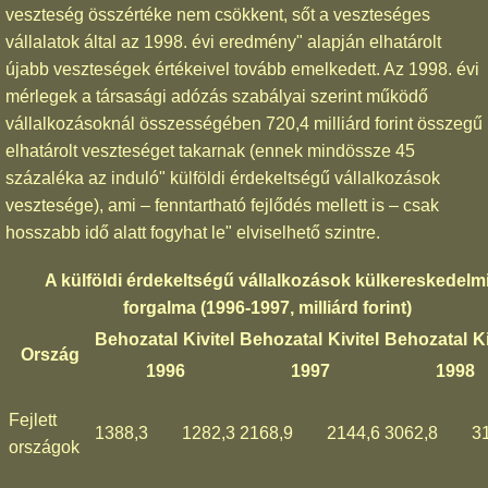
veszteség összértéke nem csökkent, sőt a veszteséges
vállalatok által az 1998. évi eredmény" alapján elhatárolt
újabb veszteségek értékeivel tovább emelkedett. Az 1998. évi
mérlegek a társasági adózás szabályai szerint működő
vállalkozásoknál összességében 720,4 milliárd forint összegű
elhatárolt veszteséget takarnak (ennek mindössze 45
százaléka az induló" külföldi érdekeltségű vállalkozások
vesztesége), ami – fenntartható fejlődés mellett is – csak
hosszabb idő alatt fogyhat le" elviselhető szintre.
A külföldi érdekeltségű vállalkozások külkereskedelm
forgalma (1996-1997, milliárd forint)
Behozatal
Kivitel
Behozatal
Kivitel
Behozatal
Ki
Ország
1996
1997
1998
Fejlett
1388,3
1282,3
2168,9
2144,6
3062,8
3
országok