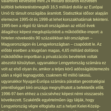
valamivel kevesebb mint 24 milliárd dolláros közvetlen
külföldi befektetéstömegből 16,5 milliárd dollár az Európai
Unió tíz társult országába áramlott. Statisztikai idősor alapján
elemezve 1995-öt és 1998-at lehet korszakhatárnak tekinteni.
1995-ben a régió tíz társult országában az előző évek
átlagához képest megduplázódott a működőtőke-import: a
hirtelen növekedés 90 százalékban két országban –
Magyarországon és Lengyelországban – csapódott le. Az
előbbi esetben a kiugróan magas, 4,65 milliárd dolláros
működőtőke-importban a privatizációs bevételek voltak
abszolút túlsúlyban, ugyanakkor Lengyelország számára ez
volt az első olyan év, amikor a teljes körű adósságátütemezés
után a régió legnagyobb, csaknem 40 millió lakosú,
ugyanakkor Nyugat-Európa számára páratlan geostratégiai
jelentőséggel bíró országa megnyílhatott a befektetők előtt.
1996-97-ben ehhez a csúcsévhez képest némi visszaesés
következett. Szakértők egyértelműen úgy látják, hogy
Lengyelország végre elfoglalta azt a helyet Kelet-Közép-