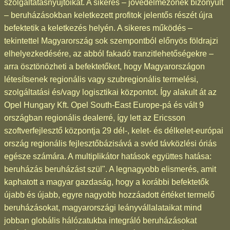
szolgáltatásnyújtóikat. A sikeres – jövedelmezőnek bizonyult
– beruházásokban keletkezett profitok jelentős részét újra
befektetik a keletkezés helyén. A sikeres működés –
tekintettel Magyarország sok szempontból előnyös földrajzi
elhelyezkedésére, az abból fakadó tranzitlehetőségekre –
arra ösztönözheti a befektetőket, hogy Magyarországon
létesítsenek regionális vagy szubregionális termelési,
szolgáltatási és/vagy logisztikai központot. Így alakult át az
Opel Hungary Kft. Opel South-East Europe-pá és vált 9
országban regionális dealerré, így lett az Ericsson
szoftverfejlesztő központja 29 dél-, kelet- és délkelet-európai
ország regionális fejlesztőbázisává a svéd távközlési óriás
egésze számára. A multiplikátor hatások együttes hatása:
beruházás beruházást szül". A legnagyobb elismerés, amit
kaphatott a magyar gazdaság, hogy a korábbi befektetők
újabb és újabb, egyre nagyobb hozzáadott értéket termelő
beruházásokat, magyarországi leányvállalataikat mind
jobban globális hálózatukba integráló beruházásokat