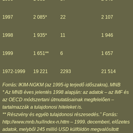
1997
2 085*
22
2 107
1998
1 935*
11
1 946
1999
1 651**
6
1 657
1972-1999
19 221
2293
21 514
Forrás: IKIM-NGKM (az 1995-ig terjedő időszakra), MNB
* Az MNB éves jelentés 1998 alapján: az adatok – az IMF és
az OECD módszertani útmutatásainak megfelelően –
tartalmazzák a tulajdonosi hiteleket is.
** Részvény és egyéb tulajdonosi részesedés." Forrás:
http://www.mnb.hu//index-n.httm – 1999. decemberi, előzetes
adatok, melyből 245 millió USD külföldön megvalósított