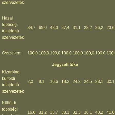
szervezetek
Hazai
többségi
84,7
65,0
48,0
37,4
31,1
28,2
26,2
23,6
tulajdonú
szervezetek
Összesen:
100,0
100,0
100,0
100,0
100,0
100,0
100,0
100,
Jegyzett tőke
Kizárólag
külföldi
2,0
8,1
16,6
18,2
24,2
24,5
28,1
30,1
tulajdonú
szervezetek
Külföldi
többségi
16,6
31,2
38,7
38,3
32,3
36,1
40,2
41,0