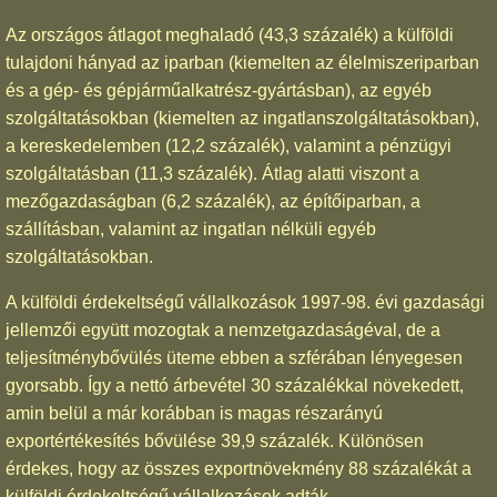
Az országos átlagot meghaladó (43,3 százalék) a külföldi
tulajdoni hányad az iparban (kiemelten az élelmiszeriparban
és a gép- és gépjárműalkatrész-gyártásban), az egyéb
szolgáltatásokban (kiemelten az ingatlanszolgáltatásokban),
a kereskedelemben (12,2 százalék), valamint a pénzügyi
szolgáltatásban (11,3 százalék). Átlag alatti viszont a
mezőgazdaságban (6,2 százalék), az építőiparban, a
szállításban, valamint az ingatlan nélküli egyéb
szolgáltatásokban.
A külföldi érdekeltségű vállalkozások 1997-98. évi gazdasági
jellemzői együtt mozogtak a nemzetgazdaságéval, de a
teljesítménybővülés üteme ebben a szférában lényegesen
gyorsabb. Így a nettó árbevétel 30 százalékkal növekedett,
amin belül a már korábban is magas részarányú
exportértékesítés bővülése 39,9 százalék. Különösen
érdekes, hogy az összes exportnövekmény 88 százalékát a
külföldi érdekeltségű vállalkozások adták.