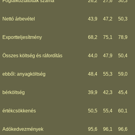
Foglalkoztatottak száma
26,2
27,6
30,3
Nettó árbevétel
43,9
47,2
50,3
Exportteljesítmény
68,2
75,1
78,9
Összes költség és ráfordítás
44,0
47,9
50,4
ebből: anyagköltség
48,4
55,3
59,0
bérköltség
39,9
42,3
45,4
értékcsökkenés
50,5
55,4
60,1
Adókedvezmények
95,6
96,1
96,6