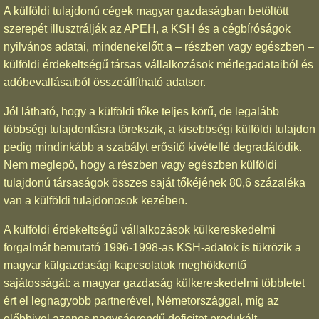
A külföldi tulajdonú cégek magyar gazdaságban betöltött
szerepét illusztrálják az APEH, a KSH és a cégbíróságok
nyilvános adatai, mindenekelőtt a – részben vagy egészben –
külföldi érdekeltségű társas vállalkozások mérlegadataiból és
adóbevallásaiból összeállítható adatsor.
Jól látható, hogy a külföldi tőke teljes körű, de legalább
többségi tulajdonlásra törekszik, a kisebbségi külföldi tulajdon
pedig mindinkább a szabályt erősítő kivétellé degradálódik.
Nem meglepő, hogy a részben vagy egészben külföldi
tulajdonú társaságok összes saját tőkéjének 80,6 százaléka
van a külföldi tulajdonosok kezében.
A külföldi érdekeltségű vállalkozások külkereskedelmi
forgalmát bemutató 1996-1998-as KSH-adatok is tükrözik a
magyar külgazdasági kapcsolatok meghökkentő
sajátosságát: a magyar gazdaság külkereskedelmi többletet
ért el legnagyobb partnerével, Németországgal, míg az
előbbivel azonos nagyságrendű deficitet produkált