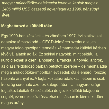
magyar működőtőke-befektetést levonva kapjuk meg az
1406 millió USD összegű egyenleget az 1999. pénzügyi
évre.
Meghatározó a külföldi tőke
Egy 1999-ben készített – és zömében 1997. évi statisztikai
adatokra támaszkodó – OECD-felmérés szerint a teljes
magyar feldolgozóipari termelés kétharmadát külföldi kézben
lévő vállalatok adják. Ez sokkal nagyobb, mint például a
külföldieknek a cseh, a holland, a francia, a norvég, a török,
az olasz feldolgozóiparban betöltött szerepe – de meghaladja
még a működőtőke-importban évtizedek óta élenjáró Írország
hasonló arányát is. A foglalkoztatási adatokat illetően is csak
Írország sorolható azonos kategóriába – a magyarországi
foglalkoztatottak 43 százaléka dolgozik külföldi tulajdonú
cégnél, ez nemzetközi összehasonlításban is kiemelkedően
magas arány.