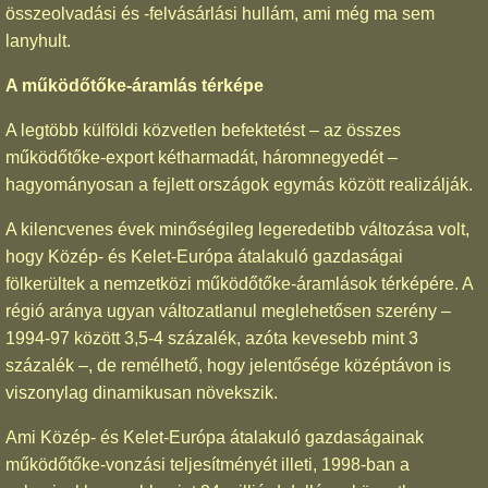
összeolvadási és -felvásárlási hullám, ami még ma sem
lanyhult.
A működőtőke-áramlás térképe
A legtöbb külföldi közvetlen befektetést – az összes
működőtőke-export kétharmadát, háromnegyedét –
hagyományosan a fejlett országok egymás között realizálják.
A kilencvenes évek minőségileg legeredetibb változása volt,
hogy Közép- és Kelet-Európa átalakuló gazdaságai
fölkerültek a nemzetközi működőtőke-áramlások térképére. A
régió aránya ugyan változatlanul meglehetősen szerény –
1994-97 között 3,5-4 százalék, azóta kevesebb mint 3
százalék –, de remélhető, hogy jelentősége középtávon is
viszonylag dinamikusan növekszik.
Ami Közép- és Kelet-Európa átalakuló gazdaságainak
működőtőke-vonzási teljesítményét illeti, 1998-ban a