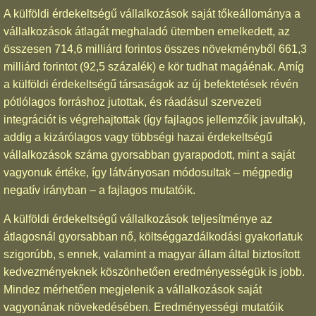
A külföldi érdekeltségű vállalkozások saját tőkeállománya a
vállalkozások átlagát meghaladó ütemben emelkedett, az
összesen 714,6 milliárd forintos összes növekményből 661,3
milliárd forintot (92,5 százalék) e kör tudhat magáénak. Amíg
a külföldi érdekeltségű társaságok az új befektetések révén
pótlólagos forráshoz jutottak, és ráadásul szervezeti
integrációt is végrehajtottak (így fajlagos jellemzőik javultak),
addig a kizárólagos vagy többségi hazai érdekeltségű
vállalkozások száma gyorsabban gyarapodott, mint a saját
vagyonuk értéke, így látványosan módosultak – mégpedig
negatív irányban – a fajlagos mutatóik.
A külföldi érdekeltségű vállalkozások teljesítménye az
átlagosnál gyorsabban nő, költséggazdálkodási gyakorlatuk
szigorúbb, s ennek, valamint a magyar állam által biztosított
kedvezményeknek köszönhetően eredményességük is jobb.
Mindez mérhetően megjelenik a vállalkozások saját
vagyonának növekedésében. Eredményességi mutatóik