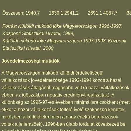
Összesen:
1940,7
1639,1
2941,2
2691,1
4087,7
3
Forrás: Külföldi működő tőke Magyarországon 1996-1997.
Központi Statisztikai Hivatal, 1999,
Külföldi működő tőke Magyarországon 1997-1998. Központi
Statisztikai Hivatal, 2000
Jövedelmezőségi mutatók
A Magyarországon működő külföldi érdekeltségű
vállalkozások jövedelmezősége 1992-1994 között a hazai
vállalkozások átlagánál magasabb volt (a hazai vállalkozások
ebben az időszakban negatív eredményt realizáltak). A
különbség az 1995-97-es években minimálisra csökkent (mert
ekkor a hazai vállalkozások felfelé ívelő szakaszba kerültek,
miközben a külföldiekre még a nagy értékű beruházások
voltak a jellemzőek). 1998-ban újabb fordulat következett be,