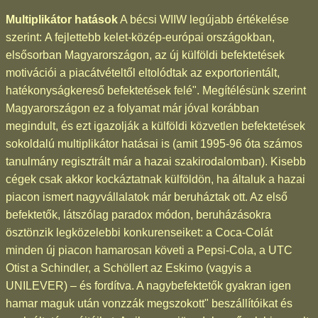
Multiplikátor hatások
A bécsi WIIW legújabb értékelése
szerint: A fejlettebb kelet-közép-európai országokban,
elsősorban Magyarországon, az új külföldi befektetések
motivációi a piacátvételtől eltolódtak az exportorientált,
hatékonyságkereső befektetések felé". Megítélésünk szerint
Magyarországon ez a folyamat már jóval korábban
megindult, és ezt igazolják a külföldi közvetlen befektetések
sokoldalú multiplikátor hatásai is (amit 1995-96 óta számos
tanulmány regisztrált már a hazai szakirodalomban). Kisebb
cégek csak akkor kockáztatnak külföldön, ha általuk a hazai
piacon ismert nagyvállalatok már beruháztak ott. Az első
befektetők, látszólag paradox módon, beruházásokra
ösztönzik legközelebbi konkurenseiket: a Coca-Colát
minden új piacon hamarosan követi a Pepsi-Cola, a UTC
Otist a Schindler, a Schöllert az Eskimo (vagyis a
UNILEVER) – és fordítva. A nagybefektetők gyakran igen
hamar maguk után vonzzák megszokott" beszállítóikat és