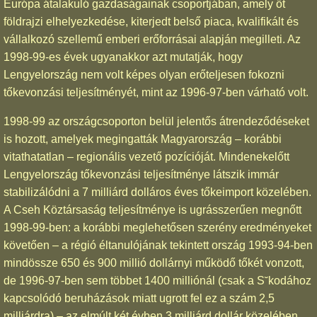
Európa átalakuló gazdaságainak csoportjában, amely őt
földrajzi elhelyezkedése, kiterjedt belső piaca, kvalifikált és
vállalkozó szellemű emberi erőforrásai alapján megilleti. Az
1998-99-es évek ugyanakkor azt mutatják, hogy
Lengyelország nem volt képes olyan erőteljesen fokozni
tőkevonzási teljesítményét, mint az 1996-97-ben várható volt.
1998-99 az országcsoporton belül jelentős átrendeződéseket
is hozott, amelyek megingatták Magyarország – korábbi
vitathatatlan – regionális vezető pozícióját. Mindenekelőtt
Lengyelország tőkevonzási teljesítménye látszik immár
stabilizálódni a 7 milliárd dolláros éves tőkeimport közelében.
A Cseh Köztársaság teljesítménye is ugrásszerűen megnőtt
1998-99-ben: a korábbi meglehetősen szerény eredményeket
követően – a régió éltanulójának tekintett ország 1993-94-ben
mindössze 650 és 900 millió dollárnyi működő tőkét vonzott,
de 1996-97-ben sem többet 1400 milliónál (csak a S˘kodához
kapcsolódó beruházások miatt ugrott fel ez a szám 2,5
milliárdra) – az elmúlt két évben 3 milliárd dollár közelében