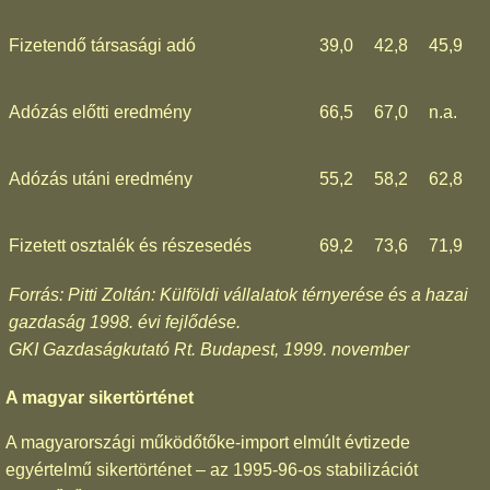
Fizetendő társasági adó
39,0
42,8
45,9
Adózás előtti eredmény
66,5
67,0
n.a.
Adózás utáni eredmény
55,2
58,2
62,8
Fizetett osztalék és részesedés
69,2
73,6
71,9
Forrás: Pitti Zoltán: Külföldi vállalatok térnyerése és a hazai
gazdaság 1998. évi fejlődése.
GKI Gazdaságkutató Rt. Budapest, 1999. november
A magyar sikertörténet
A magyarországi működőtőke-import elmúlt évtizede
egyértelmű sikertörténet – az 1995-96-os stabilizációt