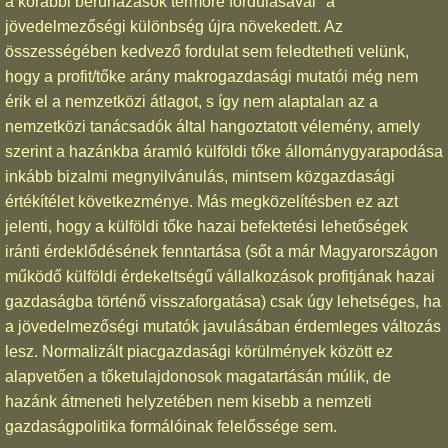
a korábbi beruházások termőre fordulásával" a
jövedelmezőségi különbség újra növekedett. Az
összességében kedvező fordulat sem feledtetheti velünk,
hogy a profit/tőke arány makrogazdasági mutatói még nem
érik el a nemzetközi átlagot, s így nem alaptalan az a
nemzetközi tanácsadók által hangoztatott vélemény, amely
szerint a hazánkba áramló külföldi tőke állománygyarapodása
inkább bizalmi megnyilvánulás, mintsem közgazdasági
értékítélet következménye. Más megközelítésben ez azt
jelenti, hogy a külföldi tőke hazai befektetési lehetőségek
iránti érdeklődésének fenntartása (sőt a már Magyarországon
működő külföldi érdekeltségű vállalkozások profitjának hazai
gazdaságba történő visszaforgatása) csak úgy lehetséges, ha
a jövedelmezőségi mutatók javulásában érdemleges változás
lesz. Normalizált piacgazdasági körülmények között ez
alapvetően a tőketulajdonosok magatartásán múlik, de
hazánk átmeneti helyzetében nem kisebb a nemzeti
gazdaságpolitika formálóinak felelőssége sem.