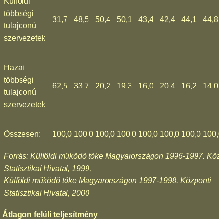
Külföldi
többségi
31,7
48,5
50,4
50,1
43,4
42,4
44,1
44,8
tulajdonú
szervezetek
Hazai
többségi
62,5
33,7
20,2
19,3
16,0
20,4
16,2
14,0
tulajdonú
szervezetek
Összesen:
100,0
100,0
100,0
100,0
100,0
100,0
100,0
100,
Forrás: Külföldi működő tőke Magyarországon 1996-1997. Kö
Statisztikai Hivatal, 1999,
Külföldi működő tőke Magyarországon 1997-1998. Központi
Statisztikai Hivatal, 2000
Átlagon felüli teljesítmény