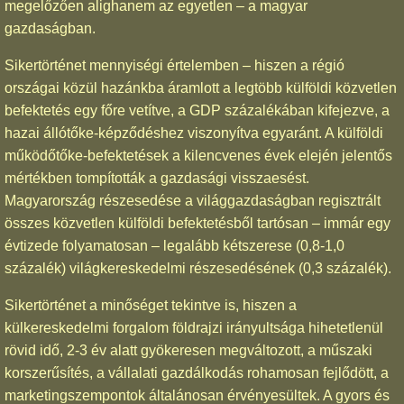
megelőzően alighanem az egyetlen – a magyar
gazdaságban.
Sikertörténet mennyiségi értelemben – hiszen a régió
országai közül hazánkba áramlott a legtöbb külföldi közvetlen
befektetés egy főre vetítve, a GDP százalékában kifejezve, a
hazai állótőke-képződéshez viszonyítva egyaránt. A külföldi
működőtőke-befektetések a kilencvenes évek elején jelentős
mértékben tompították a gazdasági visszaesést.
Magyarország részesedése a világgazdaságban regisztrált
összes közvetlen külföldi befektetésből tartósan – immár egy
évtizede folyamatosan – legalább kétszerese (0,8-1,0
százalék) világkereskedelmi részesedésének (0,3 százalék).
Sikertörténet a minőséget tekintve is, hiszen a
külkereskedelmi forgalom földrajzi irányultsága hihetetlenül
rövid idő, 2-3 év alatt gyökeresen megváltozott, a műszaki
korszerűsítés, a vállalati gazdálkodás rohamosan fejlődött, a
marketingszempontok általánosan érvényesültek. A gyors és