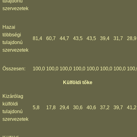
tulajdonú
szervezetek
Hazai
többségi
81,4
60,7
44,7
43,5
43,5
39,4
31,7
28,9
tulajdonú
szervezetek
Összesen:
100,0
100,0
100,0
100,0
100,0
100,0
100,0
100,
Külföldi tőke
Kizárólag
külföldi
5,8
17,8
29,4
30,6
40,6
37,2
39,7
41,2
tulajdonú
szervezetek