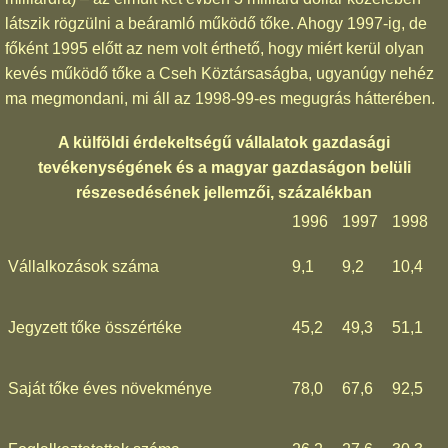
látszik rögzülni a beáramló működő tőke. Ahogy 1997-ig, de
főként 1995 előtt az nem volt érthető, hogy miért kerül olyan
kevés működő tőke a Cseh Köztársaságba, ugyanúgy nehéz
ma megmondani, mi áll az 1998-99-es megugrás hátterében.
A külföldi érdekeltségű vállalatok gazdasági
tevékenységének és a magyar gazdaságon belüli
részesedésének jellemzői, százalékban
1996
1997
1998
Vállalkozások száma
9,1
9,2
10,4
Jegyzett tőke összértéke
45,2
49,3
51,1
Saját tőke éves növekménye
78,0
67,6
92,5