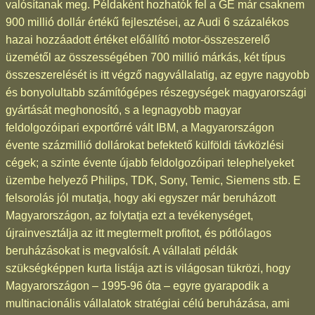
valósítanak meg. Példaként hozhatók fel a GE már csaknem
900 millió dollár értékű fejlesztései, az Audi 6 százalékos
hazai hozzáadott értéket előállító motor-összeszerelő
üzemétől az összességében 700 millió márkás, két típus
összeszerelését is itt végző nagyvállalatig, az egyre nagyobb
és bonyolultabb számítógépes részegységek magyarországi
gyártását meghonosító, s a legnagyobb magyar
feldolgozóipari exportőrré vált IBM, a Magyarországon
évente százmillió dollárokat befektető külföldi távközlési
cégek; a szinte évente újabb feldolgozóipari telephelyeket
üzembe helyező Philips, TDK, Sony, Temic, Siemens stb. E
felsorolás jól mutatja, hogy aki egyszer már beruházott
Magyarországon, az folytatja ezt a tevékenységet,
újrainvesztálja az itt megtermelt profitot, és pótlólagos
beruházásokat is megvalósít. A vállalati példák
szükségképpen kurta listája azt is világosan tükrözi, hogy
Magyarországon – 1995-96 óta – egyre gyarapodik a
multinacionális vállalatok stratégiai célú beruházása, ami