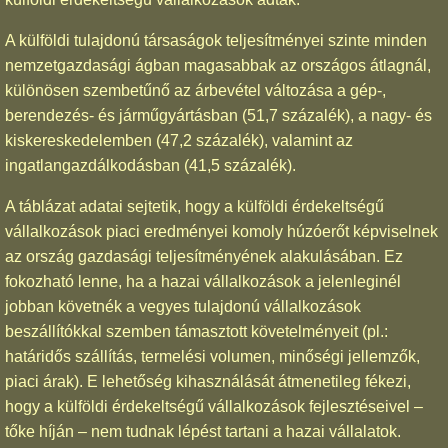
A külföldi tulajdonú társaságok teljesítményei szinte minden
nemzetgazdasági ágban magasabbak az országos átlagnál,
különösen szembetűnő az árbevétel változása a gép-,
berendezés- és járműgyártásban (51,7 százalék), a nagy- és
kiskereskedelemben (47,2 százalék), valamint az
ingatlangazdálkodásban (41,5 százalék).
A táblázat adatai sejtetik, hogy a külföldi érdekeltségű
vállalkozások piaci eredményei komoly húzóerőt képviselnek
az ország gazdasági teljesítményének alakulásában. Ez
fokozható lenne, ha a hazai vállalkozások a jelenleginél
jobban követnék a vegyes tulajdonú vállalkozások
beszállítókkal szemben támasztott követelményeit (pl.:
határidős szállítás, termelési volumen, minőségi jellemzők,
piaci árak). E lehetőség kihasználását átmenetileg fékezi,
hogy a külföldi érdekeltségű vállalkozások fejlesztéseivel –
tőke híján – nem tudnak lépést tartani a hazai vállalatok.