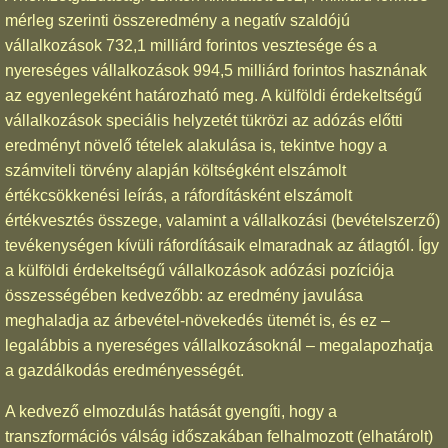
mérleg szerinti összeredmény a negatív szaldójú
vállalkozások 732,1 milliárd forintos vesztesége és a
nyereséges vállalkozások 994,5 milliárd forintos hasznának
az egyenlegeként határozható meg. A külföldi érdekeltségű
vállalkozások speciális helyzetét tükrözi az adózás előtti
eredményt növelő tételek alakulása is, tekintve hogy a
számviteli törvény alapján költségként elszámolt
értékcsökkenési leírás, a ráfordításként elszámolt
értékvesztés összege, valamint a vállalkozási (bevételszerző)
tevékenységen kívüli ráfordításaik elmaradnak az átlagtól. Így
a külföldi érdekeltségű vállalkozások adózási pozíciója
összességében kedvezőbb: az eredmény javulása
meghaladja az árbevétel-növekedés ütemét is, és ez –
legalábbis a nyereséges vállalkozásoknál – megalapozhatja
a gazdálkodás eredményességét.
A kedvező elmozdulás hatását gyengíti, hogy a
transzformációs válság időszakában felhalmozott (elhatárolt)