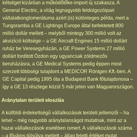
kétséget kizáróan a működőtőke-import új szakasza. A
General Electric, a világ legnagyobb feldolgozóipari
vállalatkonglomerátuma azért (is) különleges példa, mert a
Tungsramba a GE Lightings Europe által befektetett 800
millió dollár mellett – melyből mintegy 300 millió volt az
akvizíció költsége – a GE Aircraft Engines 15 millió dollárt
ruház be Veresegyházán, a GE Power Systems 27 millió
dollárt fordított Ózdon egy ugyancsak zöldmezős
beruházásra, a GE Medical Systems pedig éppen most
szerzett többségi tulajdont a MEDICOR Röntgen Kft.-ben. A
GE Capital pedig 1995 óta a Budapest Bank főtulajdonosa –
így a GE 13 részlege közül 5 már jelen van Magyarországon.
Aránytalan területi eloszlás
A külföldi érdekeltségű vállalkozások területi jellemzői – ha
lehet – még nagyobb aránytalanságot mutatnak, mint az a
hazai vállalkozások esetében ismert. A vállalkozások száma
– a főváros túlsúlya mellett – átlag feletti értéket mutat