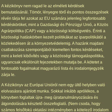
A kézikönyv nem ragad le az elméleti kérdések
bemutatásánál. Tömör, lényegre törő és pontos összegzések
révén tárja fel azokat az EU számára jelenleg legfontosabb
kérdésköröket, mint a Gazdasági és Pénzügyi Unió, a Közös
Agrárpolitika (CAP) vagy a közösségi költségvetés. Érinti a
közösségi hatáskörben kezelt politikákat az iparpolitikától a
közlekedésen át a környezetvédelemig. A hazánk majdani
csatlakozása szempontjából kiemelten fontos kérdéseket,
mint a keleti kibővítés vagy a közösségi támogatáspolitika,
ugyancsak elkülönült fejezetekben mutatja be. A kötetet a
fontosabb fogalmakat magyarázó lista és irodalomjegyzék
zárja le.
A Kézikönyv az Európai Unióról nem egy ültő helyben való
elolvasásra ajánlott munka. Sokkal inkább aprólékos, a
könyvben foglaltak újra- meg újratanulmányozására és
átgondolására késztető összefoglaló. (Nem csoda, hogy
számos felsőfokú oktatási intézményben a kötelező irodalom