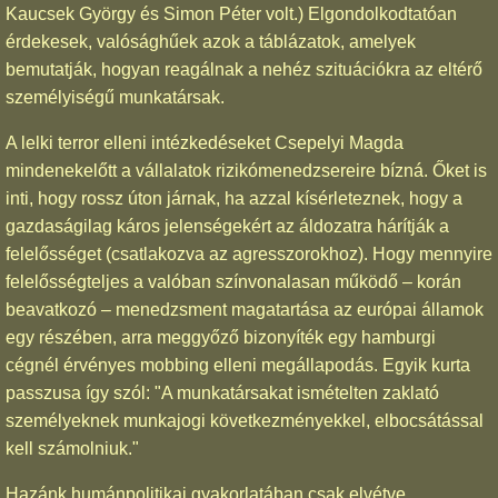
Kaucsek György és Simon Péter volt.) Elgondolkodtatóan
érdekesek, valósághűek azok a táblázatok, amelyek
bemutatják, hogyan reagálnak a nehéz szituációkra az eltérő
személyiségű munkatársak.
A lelki terror elleni intézkedéseket Csepelyi Magda
mindenekelőtt a vállalatok rizikómenedzsereire bízná. Őket is
inti, hogy rossz úton járnak, ha azzal kísérleteznek, hogy a
gazdaságilag káros jelenségekért az áldozatra hárítják a
felelősséget (csatlakozva az agresszorokhoz). Hogy mennyire
felelősségteljes a valóban színvonalasan működő – korán
beavatkozó – menedzsment magatartása az európai államok
egy részében, arra meggyőző bizonyíték egy hamburgi
cégnél érvényes mobbing elleni megállapodás. Egyik kurta
passzusa így szól: "A munkatársakat ismételten zaklató
személyeknek munkajogi következményekkel, elbocsátással
kell számolniuk."
Hazánk humánpolitikai gyakorlatában csak elvétve