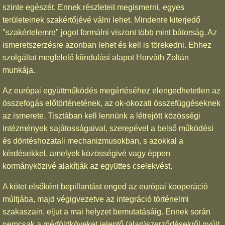
szinte egészét. Ennek részleteit megismerni, egyes
területeinek szakértőjévé válni lehet. Mindenre kiterjedő
"szakértelemre" jogot formálni viszont több mint bátorság. Az
ismeretszerzésre azonban lehet és kell is törekedni. Ehhez
szolgáltat megfelelő kiindulási alapot Horváth Zoltán
munkája.
Az európai együttműködés megértéséhez elengedhetetlen az
összefogás előtörténetének, az ok-okozati összefüggéseknek
az ismerete. Tisztában kell lennünk a létrejött közösségi
intézmények sajátosságaival, szerepével a belső működési
és döntéshozatali mechanizmusokban, s azokkal a
kérdésekkel, amelyek közösségivé vagy éppen
kormányközivé alakítják az együttes cselekvést.
A kötet elsőként bepillantást enged az európai kooperáció
múltjába, majd végigvezetve az integráció történelmi
szakaszain, eljut a mai helyzet bemutatásáig. Ennek során
nemcsak a mérföldköveket jelentő (alap)szerződésekről nyújt