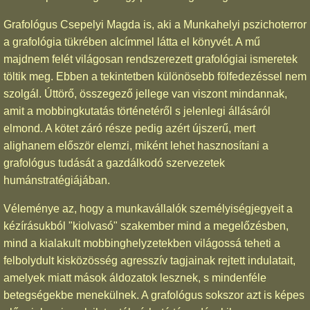
Grafológus Csepelyi Magda is, aki a Munkahelyi pszichoterror
a grafológia tükrében alcímmel látta el könyvét. A mű
majdnem felét világosan rendszerezett grafológiai ismeretek
töltik meg. Ebben a tekintetben különösebb fölfedezéssel nem
szolgál. Úttörő, összegező jellege van viszont mindannak,
amit a mobbingkutatás történetéről s jelenlegi állásáról
elmond. A kötet záró része pedig azért újszerű, mert
alighanem először elemzi, miként lehet hasznosítani a
grafológus tudását a gazdálkodó szervezetek
humánstratégiájában.
Véleménye az, hogy a munkavállalók személyiségjegyeit a
kézírásukból "kiolvasó" szakember mind a megelőzésben,
mind a kialakult mobbinghelyzetekben világossá teheti a
felbolydult kisközösség agresszív tagjainak rejtett indulatait,
amelyek miatt mások áldozatok lesznek, s mindenféle
betegségekbe menekülnek. A grafológus sokszor azt is képes