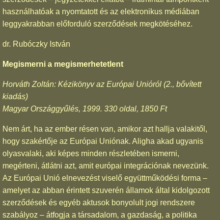
használhatóak a nyomtatott és az elektronikus médiában
leggyakrabban előforduló szerződések megkötéséhez.
dr. Rubóczky István
Megismerni a megismerhetetlent
Horváth Zoltán: Kézikönyv az Európai Unióról (2., bővített
kiadás)
Magyar Országgyűlés, 1999. 330 oldal, 1850 Ft
Nem árt, ha az ember résen van, amikor azt hallja valakitől,
hogy szakértője az Európai Uniónak. Aligha akad ugyanis
olyasvalaki, aki képes minden részletében ismerni,
megérteni, átlátni azt, amit európai integrációnak nevezünk.
Az Európai Unió elnevezést viselő együttműködési forma –
amelyet az abban érintett szuverén államok által kidolgozott
szerződések és egyéb aktusok bonyolult jogi rendszere
szabályoz – átfogja a társadalom, a gazdaság, a politika