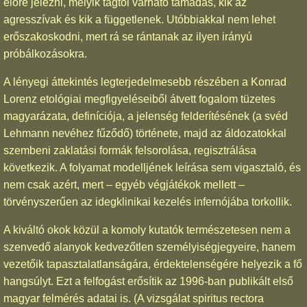
előre jelezni, melyik tagtól várható támadás, kik az
agresszívak és kik a függetlenek. Utóbbiakkal nem lehet
erőszakoskodni, mert rá se rántanak az ilyen irányú
próbálkozásokra.
A lényegi áttekintés legterjedelmesebb részében a Konrad
Lorenz etológiai megfigyeléseiből átvett fogalom tüzetes
magyarázata, definíciója, a jelenség felderítésének (a svéd
Lehmann nevéhez fűződő) története, majd az áldozatokkal
szembeni zaklatási formák felsorolása, regisztrálása
következik. A folyamat modelljének leírása sem vigasztaló, és
nem csak azért, mert – egyéb végjátékok mellett –
törvényszerűen az idegklinikai kezelés infernójába torkollik.
A kiváltó okok közül a komoly kutatók természetesen nem a
szenvedő alanyok kedvezőtlen személyiségjegyeire, hanem
vezetőik tapasztalatlanságára, érdektelenségére helyezik a fő
hangsúlyt. Ezt a felfogást erősítik az 1996-ban publikált első
magyar felmérés adatai is. (A vizsgálat spiritus rectora