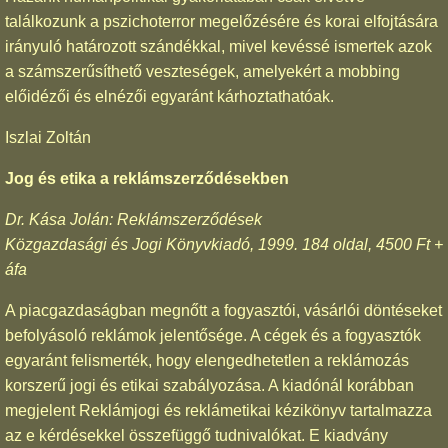
találkozunk a pszichoterror megelőzésére és korai elfojtására
irányuló határozott szándékkal, mivel kevéssé ismertek azok
a számszerűsíthető veszteségek, amelyekért a mobbing
előidézői és elnézői egyaránt kárhoztathatóak.
Iszlai Zoltán
Jog és etika a reklámszerződésekben
Dr. Kása Jolán: Reklámszerződések
Közgazdasági és Jogi Könyvkiadó, 1999. 184 oldal, 4500 Ft +
áfa
A piacgazdaságban megnőtt a fogyasztói, vásárlói döntéseket
befolyásoló reklámok jelentősége. A cégek és a fogyasztók
egyaránt felismerték, hogy elengedhetetlen a reklámozás
korszerű jogi és etikai szabályozása. A kiadónál korábban
megjelent Reklámjogi és reklámetikai kézikönyv tartalmazza
az e kérdésekkel összefüggő tudnivalókat. E kiadvány