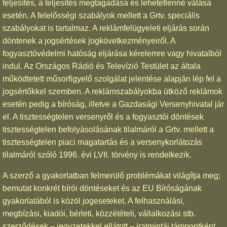
teljesítés, a teljesítés megtagadása és lehetetlenné válása
esetén. A felelősségi szabályok mellett a Grtv. speciális
szabályokat is tartalmaz. A reklámfelügyeleti eljárás során
döntenek a jogsértések jogkövetkezményeiről. A
fogyasztóvédelmi hatóság eljárása kérelemre vagy hivatalból
indul. Az Országos Rádió és Televízió Testület az általa
működtetett műsorfigyelő szolgálat jelentése alapján lép fel a
jogsértőkkel szemben. A reklámszabályokba ütköző reklámok
esetén pedig a bíróság, illetve a Gazdasági Versenyhivatal jár
el. A tisztességtelen versenyről és a fogyasztói döntések
tisztességtelen befolyásolásának tilalmáról a Grtv. mellett a
tisztességtelen piaci magatartás és a versenykorlátozás
tilalmáról szóló 1996. évi LVII. törvény is rendelkezik.
A szerző a gyakorlatban felmerülő problémákat világítja meg;
bemutat konkrét bírói döntéseket és az EU Bíróságának
gyakorlatából is közöl jogeseteket. A felhasználási,
megbízási, kiadói, bérleti, közzétételi, vállalkozási stb.
szerződések – jegyzetekkel ellátott – iratmintái támpontként