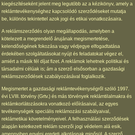
kiegészítéseként jelent meg legutóbb az a kézikönyv, amely a
reklámtevékenységhez kapcsolódó szerződéseket mutatja
be, különös tekintettel azok jogi és etikai vonatkozásaira.
A reklámszerződés olyan megállapodás, amelyben a
kötelezett a megrendelő árujának megismertetése,
kelendőségének fokozása vagy védjegye elfogadtatása
érdekében szolgáltatásokat nyújt és feladatokat végez el,
amiért a másik fél díjat fizet. A reklámok lehetnek politikai és
társadalmi célúak is; ám a szerző elsősorban a gazdasági
reklámszerződések szabályozásával foglalkozik.
Megismertet a gazdasági reklámtevékenységről szóló 1997.
évi LVIII. törvény (Grtv.) és más törvények reklámtilalmakra és
reklámkorlátozásokra vonatkozó előírásaival, az egyes
tevékenységek speciális reklámozási szabályaival,
reklámetikai követelményeivel. A felhasználási szerződések
alapján keletkezett reklám szerzői jogi védelem alá esik,
amennyiben egyéni eredeti alkotásnak minősül. A szerző