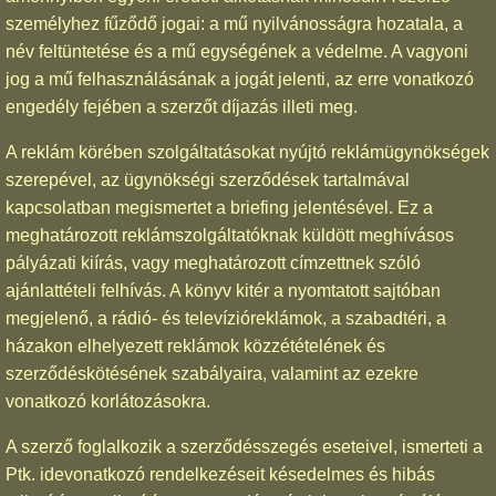
személyhez fűződő jogai: a mű nyilvánosságra hozatala, a
név feltüntetése és a mű egységének a védelme. A vagyoni
jog a mű felhasználásának a jogát jelenti, az erre vonatkozó
engedély fejében a szerzőt díjazás illeti meg.
A reklám körében szolgáltatásokat nyújtó reklámügynökségek
szerepével, az ügynökségi szerződések tartalmával
kapcsolatban megismertet a briefing jelentésével. Ez a
meghatározott reklámszolgáltatóknak küldött meghívásos
pályázati kiírás, vagy meghatározott címzettnek szóló
ajánlattételi felhívás. A könyv kitér a nyomtatott sajtóban
megjelenő, a rádió- és televízióreklámok, a szabadtéri, a
házakon elhelyezett reklámok közzétételének és
szerződéskötésének szabályaira, valamint az ezekre
vonatkozó korlátozásokra.
A szerző foglalkozik a szerződésszegés eseteivel, ismerteti a
Ptk. idevonatkozó rendelkezéseit késedelmes és hibás