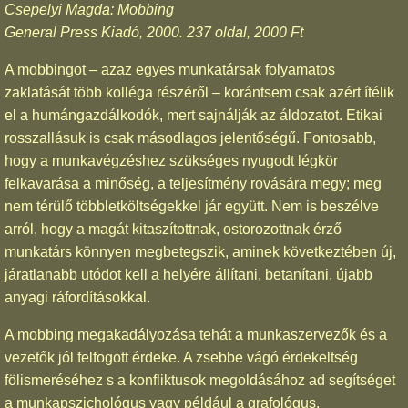
Csepelyi Magda: Mobbing
General Press Kiadó, 2000. 237 oldal, 2000 Ft
A mobbingot – azaz egyes munkatársak folyamatos
zaklatását több kolléga részéről – korántsem csak azért ítélik
el a humángazdálkodók, mert sajnálják az áldozatot. Etikai
rosszallásuk is csak másodlagos jelentőségű. Fontosabb,
hogy a munkavégzéshez szükséges nyugodt légkör
felkavarása a minőség, a teljesítmény rovására megy; meg
nem térülő többletköltségekkel jár együtt. Nem is beszélve
arról, hogy a magát kitaszítottnak, ostorozottnak érző
munkatárs könnyen megbetegszik, aminek következtében új,
járatlanabb utódot kell a helyére állítani, betanítani, újabb
anyagi ráfordításokkal.
A mobbing megakadályozása tehát a munkaszervezők és a
vezetők jól felfogott érdeke. A zsebbe vágó érdekeltség
fölismeréséhez s a konfliktusok megoldásához ad segítséget
a munkapszichológus vagy például a grafológus.