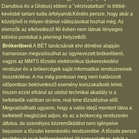
Danubius és a Globus) ebben a "vérzivatarban" is többé-
kevésbé tartani tudta árfolyamát.Kérdés persze, hogy akár a
közeljövő is milyen drámai változásokat hozhat még. Az
elemzők az elkövetkező fél évben nem látnak lényeges
kitörési pontokat a jelenlegi helyzetből.
Brókerliberó
A BÉT tanácsának elvi döntése alapján
hamarosan megvalósulhat az úgynevezett brókerliberó,
vagyis az MMTS tőzsdei elektronikus távkereskedési
rendszer és a brókercégek saját informatikai rendszereinek
összekötése. A ma még pontosan meg nem határozott
időpontban bekövetkező esemény korszakalkotó lehet,
hiszen ezzel elhárul az utolsó technikai akadály is a
befektetők valóban on-line, real time tőzsdézése elől.
Megvalósítható ugyanis, hogy a valós idejű monitort látva a
befektető megbízást adjon, és az a brókercég rendszerén
átfutva, de személyes közreműködést nem igényelve
bejusson a tőzsdei kereskedés rendszerébe. A tőzsde persze
továbbra is csak brókercégekkel áll kapcsolatban, tehát a