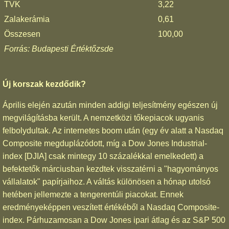
TVK
3,22
Zalakerámia
0,61
Összesen
100,00
Forrás: Budapesti Értéktőzsde
Új korszak kezdődik?
Április elején azután minden addigi teljesítmény egészen új
megvilágításba került. A nemzetközi tőkepiacok ugyanis
felbolydultak. Az internetes boom után (egy év alatt a Nasdaq
Composite megduplázódott, míg a Dow Jones Industrial-
index [DJIA] csak mintegy 10 százalékkal emelkedett) a
befektetők márciusban kezdtek visszatérni a "hagyományos
vállalatok" papírjaihoz. A váltás különösen a hónap utolsó
hetében jellemezte a tengerentúli piacokat. Ennek
eredményeképpen veszített értékéből a Nasdaq Composite-
index. Párhuzamosan a Dow Jones ipari átlag és az S&P 500