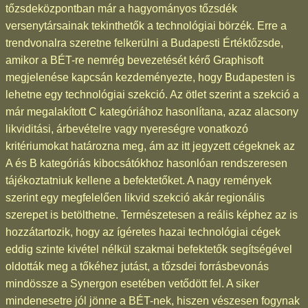
tőzsdeközpontban már a hagyományos tőzsdék
versenytársainak tekinthetők a technológiai börzék. Erre a
trendvonalra szeretne felkerülni a Budapesti Értéktőzsde,
amikor a BÉT-re nemrég bevezetését kérő Graphisoft
megjelenése kapcsán kezdeményezte, hogy Budapesten is
lehetne egy technológiai szekció. Az ötlet szerint a szekció a
már megalakított C kategóriához hasonlítana, azaz alacsony
likviditási, árbevételre vagy nyereségre vonatkozó
kritériumokat határozna meg, ám az itt jegyzett cégeknek az
A és B kategóriás kibocsátókhoz hasonlóan rendszeresen
tájékoztatniuk kellene a befektetőket. A nagy remények
szerint egy megfelelően likvid szekció akár regionális
szerepet is betölthetne. Természetesen a reális képhez az is
hozzátartozik, hogy az ígéretes hazai technológiai cégek
eddig szinte kivétel nélkül szakmai befektetők segítségével
oldották meg a tőkéhez jutást, a tőzsdei forrásbevonás
mindössze a Synergon esetében vetődött fel. A siker
mindenesetre jól jönne a BÉT-nek, hiszen vészesen fogynak