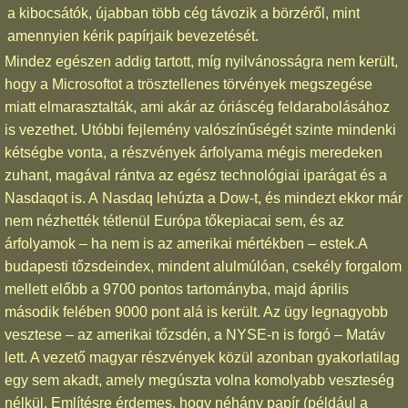
a kibocsátók, újabban több cég távozik a börzéről, mint
amennyien kérik papírjaik bevezetését.
Mindez egészen addig tartott, míg nyilvánosságra nem került,
hogy a Microsoftot a trösztellenes törvények megszegése
miatt elmarasztalták, ami akár az óriáscég feldarabolásához
is vezethet. Utóbbi fejlemény valószínűségét szinte mindenki
kétségbe vonta, a részvények árfolyama mégis meredeken
zuhant, magával rántva az egész technológiai iparágat és a
Nasdaqot is. A Nasdaq lehúzta a Dow-t, és mindezt ekkor már
nem nézhették tétlenül Európa tőkepiacai sem, és az
árfolyamok – ha nem is az amerikai mértékben – estek.A
budapesti tőzsdeindex, mindent alulmúlóan, csekély forgalom
mellett előbb a 9700 pontos tartományba, majd április
második felében 9000 pont alá is került. Az ügy legnagyobb
vesztese – az amerikai tőzsdén, a NYSE-n is forgó – Matáv
lett. A vezető magyar részvények közül azonban gyakorlatilag
egy sem akadt, amely megúszta volna komolyabb veszteség
nélkül. Említésre érdemes, hogy néhány papír (például a