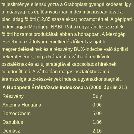
teljesítménye ellensúlyozta a Graboplast gyengélkedését, így
a műanyag- és építőanyag-ipari index márciusban jóval a
piaci átlag fölötti (12,85 százalékos) hozamot ért el. A gépipari
index tagjai (Mezőgép, NABI, Rába) egyaránt tíz százalék
fölötti hozamot produkáltak abban a hónapban. A Mezőgép
esetében az árfolyam-emelkedés főként az újabb
megrendeléseknek és a részvény BUX-indexbe való áprilisi
bekerülésének, míg a Rábánál a várható rendkívüli
osztaléknak és az új stratégiával kapcsolatos híreknek
tulajdonítható. A várhatóan magas osztalékhozamú
áramszolgáltató-részvények indexe ugyanakkor stagnált.
A Budapesti Értéktőzsde indexkosara (2000. április 21.)
Részvény
Súly
Antenna Hungária
0,96
BorsodChem
5,09
Danubius
1,86
Démász
2,16