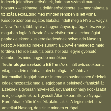
indexek jelentősen erősödtek, forintban számolt márciusi
hozamuk – tekintettel a dollár erősödésére is – meghaladta a
tíz százalékot.Eddig még minden rendben is lett volna.
Később azonban sajátos libikóka indult meg a NYSE, vagyis
a New York-i, többnyire a hagyományos iparágak részvényeit
magában foglaló tőzsde és az elsősorban a technológiai
papírok elektronikus kereskedésének helyet adó Nasdaq
között. A Nasdaq indexe zuhant, a Dow-é emelkedett, majd
fordítva. Hol ide zúdult a pénz, hol oda, egyre gyorsuló
ütemben és mind nagyobb mértékben.
Technológiai szekció a BÉT-en
Az elmúlt évtizedekben a
világ tőzsdéin előbb a biotechnológiai, később az
informatikai, legújabban az internetes businessben érdekelt
cégek mozgatták meg a legjobban a befektetők fantáziáját.
Ezeknek a gyorsan növekedő, ugyanakkor nagy kockázatot
is rejtő cégeknek az Egyesült Államokban, illetve Nyugat-
Európában külön tőzsdéik alakultak ki. A legismertebb az
amerikai Nasdaq, de szinte minden európai