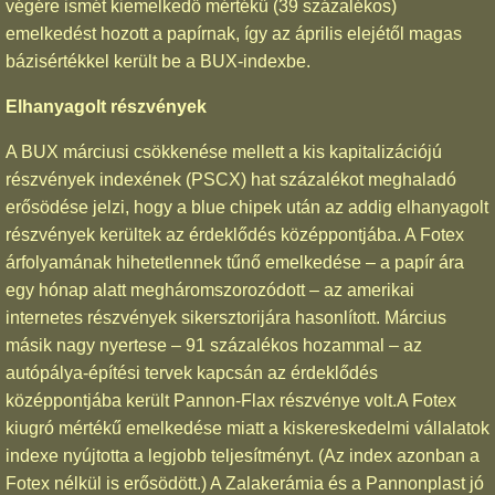
végére ismét kiemelkedő mértékű (39 százalékos)
emelkedést hozott a papírnak, így az április elejétől magas
bázisértékkel került be a BUX-indexbe.
Elhanyagolt részvények
A BUX márciusi csökkenése mellett a kis kapitalizációjú
részvények indexének (PSCX) hat százalékot meghaladó
erősödése jelzi, hogy a blue chipek után az addig elhanyagolt
részvények kerültek az érdeklődés középpontjába. A Fotex
árfolyamának hihetetlennek tűnő emelkedése – a papír ára
egy hónap alatt megháromszorozódott – az amerikai
internetes részvények sikersztorijára hasonlított. Március
másik nagy nyertese – 91 százalékos hozammal – az
autópálya-építési tervek kapcsán az érdeklődés
középpontjába került Pannon-Flax részvénye volt.A Fotex
kiugró mértékű emelkedése miatt a kiskereskedelmi vállalatok
indexe nyújtotta a legjobb teljesítményt. (Az index azonban a
Fotex nélkül is erősödött.) A Zalakerámia és a Pannonplast jó