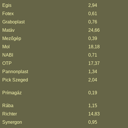
Egis
2,94
Fotex
0,61
Graboplast
0,76
Matáv
24,66
Mezőgép
0,39
Mol
18,18
NABI
0,71
OTP
17,37
Pannonplast
1,34
Pick Szeged
2,04
Prímagáz
0,19
Rába
1,15
Richter
14,83
Synergon
0,95