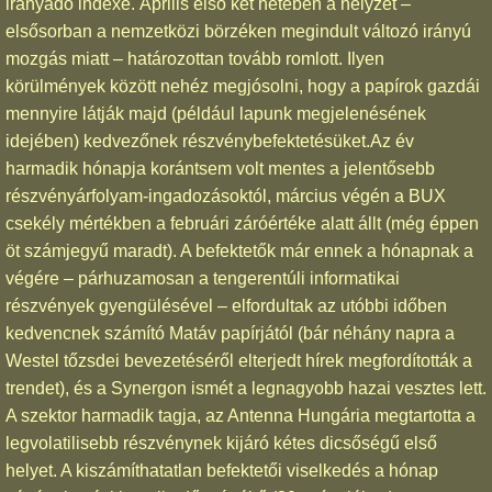
irányadó indexe. Április első két hetében a helyzet –
elsősorban a nemzetközi börzéken megindult változó irányú
mozgás miatt – határozottan tovább romlott. Ilyen
körülmények között nehéz megjósolni, hogy a papírok gazdái
mennyire látják majd (például lapunk megjelenésének
idejében) kedvezőnek részvénybefektetésüket.Az év
harmadik hónapja korántsem volt mentes a jelentősebb
részvényárfolyam-ingadozásoktól, március végén a BUX
csekély mértékben a februári záróértéke alatt állt (még éppen
öt számjegyű maradt). A befektetők már ennek a hónapnak a
végére – párhuzamosan a tengerentúli informatikai
részvények gyengülésével – elfordultak az utóbbi időben
kedvencnek számító Matáv papírjától (bár néhány napra a
Westel tőzsdei bevezetéséről elterjedt hírek megfordították a
trendet), és a Synergon ismét a legnagyobb hazai vesztes lett.
A szektor harmadik tagja, az Antenna Hungária megtartotta a
legvolatilisebb részvénynek kijáró kétes dicsőségű első
helyet. A kiszámíthatatlan befektetői viselkedés a hónap