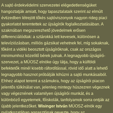
A sajtó érdekvédelmi szervezetei elégedetlenségüket
hangoztatják amiatt, hogy tapasztalataik szerint az elmúlt
évtizedben létrejött tőkés sajtóviszonyok nagyon rideg piaci
gyakorlatot teremtettek az újságírók foglalkoztatásában. A
szakmában megszerezhető jövedelmek erősen
differenciálódtak: a sztárokká lett kevesek, különösen a
televíziózásban, milliós gázsikat vehetnek fel, míg sokaknak,
főként a vidéki beosztott újságíróknak, csak az országos
minimumhoz közelítő bérek jutnak. A legnagyobb újságíró-
szervezet, a MÚOSZ elnöke úgy látja, hogy a külföldi
befektetők minél kisebb ráfordítással, rövid idő alatt a lehető
legnagyobb hasznot próbálják kihúzni a sajtó munkásaiból.
Ehhez alapot teremt a számukra, hogy az újságírói piacon
jelentős túlkínálat van, jelenleg mintegy húszezren végeznek
vagy végeznének valamilyen újságírói munkát, és a
különböző egyetemek, főiskolák, tanfolyamok sorra ontják az
újabb jelentkezőket.
Wisinger István
MÚOSZ-elnök egy
nyilatkozatában aggasztónak nevezte, hogy az