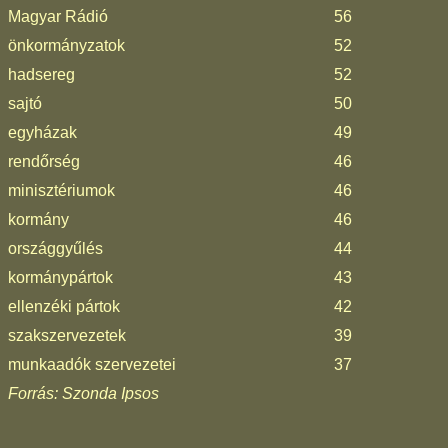
Magyar Rádió
56
önkormányzatok
52
hadsereg
52
sajtó
50
egyházak
49
rendőrség
46
minisztériumok
46
kormány
46
országgyűlés
44
kormánypártok
43
ellenzéki pártok
42
szakszervezetek
39
munkaadók szervezetei
37
Forrás: Szonda Ipsos