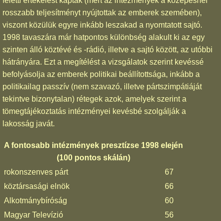
feletti értékelést kaptak (mert az intézmények a közepesnél
rosszabb teljesítményt nyújtottak az emberek szemében),
viszont közülük egyre inkább leszakad a nyomtatott sajtó.
1998 tavaszára már hatpontos különbség alakult ki az egy
szinten álló köztévé és -rádió, illetve a sajtó között, az utóbbi
hátrányára. Ezt a megítélést a vizsgálatok szerint kevéssé
befolyásolja az emberek politikai beállítottsága, inkább a
politikailag passzív (nem szavazó, illetve pártszimpátiáját
tekintve bizonytalan) rétegek azok, amelyek szerint a
tömegtájékoztatás intézményei kevésbé szolgálják a
lakosság javát.
A fontosabb intézmények presztízse 1998 elején
(100 pontos skálán)
rokonszenves párt
67
köztársasági elnök
66
Alkotmánybíróság
60
Magyar Televízió
56