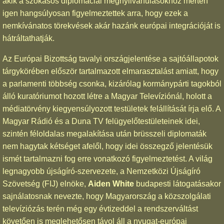
akik a szokásos diplomáciai megnyilvánulásokhoz mérten
igen hangsúlyosan figyelmeztettek arra, hogy ezek a
nemkívánatos törekvések akár hazánk európai integrációját is
hátráltathatják.
Az Európai Bizottság tavalyi országjelentése a sajtóállapotok
tárgykörében először tartalmazott elmarasztalást amiatt, hogy
a parlamenti többség csonka, kizárólag kormánypárti tagokból
álló kuratóriumot hozott létre a Magyar Televíziónál, holott a
médiatörvény kiegyensúlyozott testületek felállítását írja elő. A
Magyar Rádió és a Duna TV felügyelőtestületeinek idei,
szintén féloldalas megalakítása után brüsszeli diplomaták
nem hagytak kétséget afelől, hogy idei összegző jelentésük
ismét tartalmazni fog erre vonatkozó figyelmeztetést. A világ
legnagyobb újságíró-szervezete, a Nemzetközi Újságíró
Szövetség (FIJ) elnöke,
Aiden White
budapesti látogatásakor
sajnálatosnak nevezte, hogy Magyarország a közszolgálati
televíziózás terén még egy évtizeddel a rendszerváltást
követően is meglehetősen távol áll a nyugat-európai