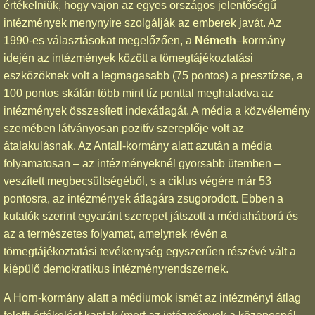
értékelniük, hogy vajon az egyes országos jelentőségű
intézmények menynyire szolgálják az emberek javát. Az
1990-es választásokat megelőzően, a
Németh
–kormány
idején az intézmények között a tömegtájékoztatási
eszközöknek volt a legmagasabb (75 pontos) a presztízse, a
100 pontos skálán több mint tíz ponttal meghaladva az
intézmények összesített indexátlagát. A média a közvélemény
szemében látványosan pozitív szereplője volt az
átalakulásnak. Az Antall-kormány alatt azután a média
folyamatosan – az intézményeknél gyorsabb ütemben –
veszített megbecsültségéből, s a ciklus végére már 53
pontosra, az intézmények átlagára zsugorodott. Ebben a
kutatók szerint egyaránt szerepet játszott a médiaháború és
az a természetes folyamat, amelynek révén a
tömegtájékoztatási tevékenység egyszerűen részévé vált a
kiépülő demokratikus intézményrendszernek.
A Horn-kormány alatt a médiumok ismét az intézményi átlag