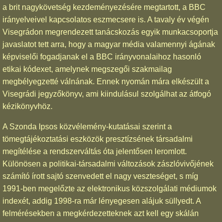
a brit nagykövetség kezdeményezésére megtartott, a BBC
irányelveivel kapcsolatos eszmecsere is. A tavaly év végén
Visegrádon megrendezett tanácskozás egyik munkacsoportja
javaslatot tett arra, hogy a magyar média valamennyi ágának
képviselői fogadjanak el a BBC irányvonalaihoz hasonló
etikai kódexet, amelynek megszegői szakmailag
megbélyegzetté válnának. Ennek nyomán mára elkészült a
Visegrádi jegyzőkönyv, ami kiindulásul szolgálhat az átfogó
kézikönyvhöz.
A Szonda Ipsos közvélemény-kutatásai szerint a
tömegtájékoztatási eszközök presztízsének társadalmi
megítélése a rendszerváltás óta jelentősen leromlott.
Különösen a politikai-társadalmi változások zászlóvivőjének
számító írott sajtó szenvedett el nagy veszteséget, s míg
1991-ben megelőzte az elektronikus közszolgálati médiumok
indexét, addig 1998-ra már lényegesen alájuk süllyedt. A
felmérésekben a megkérdezetteknek azt kell egy skálán