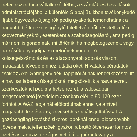
beleilleszkedni a vállalkozói létbe, a számlák és bevallások
adminisztrációjába, a különféle Slapaj Bt.-kben tevékenykedő
ifjabb ügyvezető-újságírók pedig gyakorta lemondhatnak a
nagyobb bérfedezetet igénylő hitelfelvételről, részletfizetési
kedvezményekről, esetenként a szabadságolásról, arra pedig
már nem is gondolnak, mi történik, ha megbetegszenek, vagy
ha később nyugdíjba szeretnének vonulni. A
költségelszámolás és az alacsonyabb adózás viszont
magasabb jövedelemhez juttatja őket. Hivatalos béradatok
csak az Axel Springer vidéki lapjaitól állnak rendelkezésre, itt
a havi tarifabérek újságíróknál megközelítik a hatvanezret,
szerkesztőknél pedig a hetvenezret, a valóságban
megszerezhető jövedelem azonban eléri a 80-120 ezer
forintot. A WAZ lapjainál előfordulnak ennél valamivel
magasabb fizetések is, kevesebb szociális juttatással. A
gazdaságilag kevésbé sikeres lapoknál ennél alacsonyabb
jövedelmek a jellemzőek, gyakori a bruttó ötvenezer forintos
fizetés is, ami az országos nettó átlagbérnek vagy a