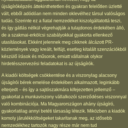
újságíróképzés áttekinthetetlen és gyakran felelőtlen üzletté
vált, ebből adódóan nem minden oklevélhez társul valóságos
tudás. Szerinte ez a fiatal nemzedéket kiszolgáltatottá teszi,
és így gátlás nélkül végrehajtják a tulajdonos érdekében álló,
de a szakmai-erkölcsi szabályokkal gyakorta ellenkező
utasításokat. Ekként jelennek meg cikknek álcázott PR-
közlemények vagy kreált, felfújt, esetleg kitalált szenzációkból
készülő írások és műsorok, emiatt vállalnak olykor
hirdetésszervezési feladatokat is az újságírók.
A kiadói költségek csökkentése és a viszonylag alacsony
újságírói bérek emelése érdekében alkalmazott, leginkább
elterjedt – és így a sajtószakmára kifejezetten jellemző –
gyakorlat a munkaviszony vállalkozói szerződéses viszonnyal
való kombinációja. Ma Magyarországon ahány újságíró,
gyakorlatilag annyi betéti társaság létezik. Miközben a kiadók
komoly járulékköltségeket takarítanak meg, az idősebb
nemzedékhez tartozók nagy része már nem tud