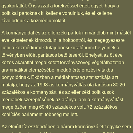
gyakorlattól. Ő is azzal a törekvéssel értett egyet, hogy a
politikai pártoknak ki kellene vonulniuk, és el kellene
távolodniuk a közmédiumoktól.
A kormányoldal és az ellenzéki pártok immár több mint másfél
éve képtelenek kimozdulni a holtpontról, és megegyezésre
jutni a közmédiumok tulajdonosi kuratóriumi helyeinek a
törvényben előírt paritásos betöltéséről. Ehelyett az öt éve
közös akarattal megalkotott törvényszöveg végeláthatatlan
grammatikai elemzésébe, meddő értelemzési vitákba
bonyolódnak. Eközben a médiahatóság statisztikája azt
mutatja, hogy az 1998-as kormányváltás óta tartósan 80:20
százalékos a kormánypárti és az ellenzéki politikusok
médiabeli szereplésének az aránya, ami a kormányváltást
megelőzően még 60:40 százalékos volt, 72 százalékos
koalíciós parlamenti többség mellett.
Az elmúlt tíz esztendőben a három kormányzó elit egyike sem