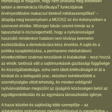
mondhatja el magáról, hogy nem próbálta meg kötőféken
tartani a demokrácia ťőrzőkutyaŤ funkciójának
érvényesítésére makacsul törekvő médiaszereplőket" –
állapítja meg kesernyésen a MÚOSZ ez évi évkönyvében a
szervezet elnöke. Wisinger István szerint immár az a
tapasztalat is öszszegezhető, hogy a nyilvánosságot
használó mindenkori hatalom nem kívánja beemelni
eszköztárába a demokráciára kész érvelést. A sajtó és a
politika iszapbirkózása, a permanens médiaháború
következtében szakmai torzulások is kialakultak – teszi hozzá
az elnök: tartóssá vált a sajtómunkások gazdasági függősége
és kiszolgáltatottsága, soha nem látott értékválságot él át a
kínálati és a befogadói piac, eközben leértékelődött a
személyiségbe oltott tehetség, és minden eddiginél
nyilvánvalóbban megszűnt az újságírói közösségen belül az
együttgondolkodás és az egymásra támaszkodás igénye.
A hazai közélet és sajtóvilág több szereplője – az
adatvédelmi ombudsman megállapításaival is megerősítve –