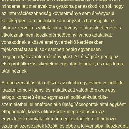
mindemellett már évek óta gyakorta panaszkodik arról, hogy
az információszabadság követelménye sem érvényesül
kellőképpen: a mindenkori kormányzat, a hatóságok, az
állami szervek és vállalatok a törvényi előírások ellenére is
titkolóznak, nem teszik elérhetővé nyilvános adataikat,
vonakodnak a közvéleményt érdeklő kérdésekben
tájékoztatást adni, sok esetben pedig egyenesen
megtagadják az információnyújtást. Az újságírók pedig az
első próbálkozás sikertelensége után feladják, és más téma
után néznek.
A rendszerváltás óta először az utóbbi egy évben vetődött fel
igazán komoly igény, és mutatkozott valódi törekvés egy
átfogó, korszerű és az egymással politikai-kulturális-
szemléletbeli ellentétben álló újságírócsoportok által egyként
elfogadható, közös etikai kódex megalkotására. Az
egyeztetési munkálatok már megkezdődtek a különböző
szakmai szervezetek között, és ebbe a folyamatba illeszkedett