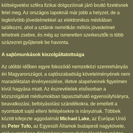
költségvetési szféra fizikai dolgozóinak járó bruttó fizetésnek
felel meg. Az országos lapoknál már jobb a helyzet, de a
legkirívóbb jövedelmekkel az elektronikus médiában
találkozni, ahol a sztárok nemritkán milliós jövedelmet
tehetnek zsebre, és még az ismeretlen szerkesztők is több
százezret gyűjtenek be havonta.
A sajtómunkások kiszolgáltatottsága
Az utóbbi időben egyre fokozódó nemzetközi szemrehányás
éri Magyarországot, a sajtószabadság követelményének nem
maradéktalan érvényesülése, illetve alapelveinek figyelmen
kívül hagyása miatt. Az észrevételek elsősorban a
közszolgálati médiumokban tapasztalható egyensúlyhiányra,
beavatkozási, befolyásolási szándékokra, de emellett a
nyomtatott sajtó elleni fellépésekre is irányulnak. Többek
között kifejezte aggodalmát
Michael Lake,
az Európai Unió
és
Peter Tufo,
az Egyesült Államok budapesti nagykövete,