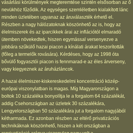
vásárlási körülmények megteremtése szintén elsősorban az ő
nevükhöz fűződik. Az egységes szemléletben kialakított lánc
minden üzletében ugyanaz az áruválaszték érhető el.
Részben a nagy hálózatoknak köszönhető az is, hogy az
élelmiszerek és az iparcikkek árai az inflációtól elmaradó
ütemben növekedtek, hiszen egymással versenyezve a
jobbára szűkülő hazai piacon a kínálati árakat leszorították
(főleg a termelők rovására). Kérdéses, hogy az 1998 óta
bővülő fogyasztói piacon is fennmarad-e az éles árverseny,
vagy kiegyeznek az áruházláncok.
A hazai élelmiszer-kiskereskedelmi koncentráció közép-
európai viszonylatban is magas. Míg Magyarországon a
boltok 10 százaléka bonyolítja le a forgalom 64 százalékát,
addig Csehországban az üzletek 30 százalékára,
Lengyelországban 50 százalékára jut a forgalom nagyjából
kétharmada. Ez azonban részben az eltérő privatizációs
technikáknak köszönhető, hiszen a két országban a