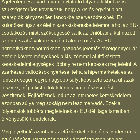
A jelenlegi és a várhatóan folytatódó folyamatokból az is
szükségszerűen következik, hogy a kis és egyéni piaci
szereplők kényszerűen láncokba szerveződtek/nek. Ez
különösen igaz az élelmiszer-kiskereskedelemre, ahol az EU-
csatlakozás miatt szükségessé válik az Unióban alkalmazott
szigorú szabályokhoz való alkalmazkodás. Az EU
normatívákhoz/normákhoz igazodás jelentős tőkeigénnyel jár,
ezért e követelményeknek a kis, zömmel alultőkésített
kereskedelmi egységek többnyire nem képesek megfelelni. A
szerkezeti változások nyertesei tehát a hipermarketek és az
időszak végén egyre nagyobb súlyt képviselő szakáruházak
lesznek, míg a kisboltok tetemes piaci részesedést
veszítenek. Fejlődésnek indult az internetes kereskedelem,
azonban súlya még sokáig nem lesz mérvadó. Ezek a
folyamatok jobbára megfelelnek az EU déli tagállamaiban
érvényesülő trendeknek.
Megfigyelhető azonban az előzőekkel ellentétes tendencia is.
Az újjáépített, revitalizált belső városrészekben Nyugat-