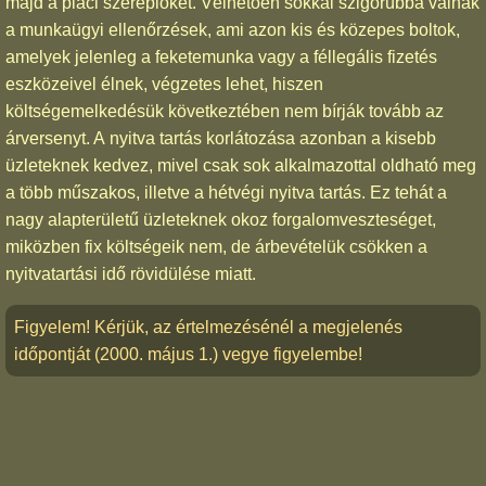
majd a piaci szereplőket. Vélhetően sokkal szigorúbbá válnak
a munkaügyi ellenőrzések, ami azon kis és közepes boltok,
amelyek jelenleg a feketemunka vagy a féllegális fizetés
eszközeivel élnek, végzetes lehet, hiszen
költségemelkedésük következtében nem bírják tovább az
árversenyt. A nyitva tartás korlátozása azonban a kisebb
üzleteknek kedvez, mivel csak sok alkalmazottal oldható meg
a több műszakos, illetve a hétvégi nyitva tartás. Ez tehát a
nagy alapterületű üzleteknek okoz forgalomveszteséget,
miközben fix költségeik nem, de árbevételük csökken a
nyitvatartási idő rövidülése miatt.
Figyelem! Kérjük, az értelmezésénél a megjelenés
időpontját (2000. május 1.) vegye figyelembe!