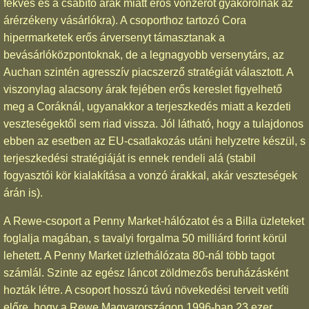
fekvés és a csábító árak miatt erős vonzerőt gyakorolnak az
árérzékeny vásárlókra). A csoporthoz tartozó Cora
hipermarketek erős árversenyt támasztanak a
bevásárlóközpontoknak, de a legnagyobb versenytárs, az
Auchan szintén agresszív piacszerző stratégiát választott. A
viszonylag alacsony árak fejében erős kereslet figyelhető
meg a Coráknál, ugyanakkor a terjeszkedés miatt a kezdeti
veszteségektől sem riad vissza. Jól látható, hogy a tulajdonos
ebben az esetben az EU-csatlakozás utáni helyzetre készül, s
terjeszkedési stratégiáját is ennek rendeli alá (stabil
fogyasztói kör kialakítása a vonzó árakkal, akár veszteségek
árán is).
A Rewe-csoport a Penny Market-hálózatot és a Billa üzleteket
foglalja magában, s tavalyi forgalma 50 milliárd forint körül
lehetett. A Penny Market üzlethálózata 80-nál több tagot
számlál. Szinte az egész láncot zöldmezős beruházásként
hozták létre. A csoport hosszú távú növekedési terveit vetíti
előre, hogy a Rewe Magyarországon 1996-ban 23 ezer