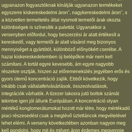
ugyanazon fogyasztóknak kínálják ugyanazon termékeket
egyszerre kiskereskedelmi áron", nagykereskedelmi áron", s
a közvetlen termeltetés által nyomott termelői árak okozta
különbségek is színesítik a palettát. Ugyanakkor a
versenyben előfordul, hogy beszerzési ár alatt értékesít a
kereskedő, vagy termelői ár alatt vásárol meg bizonyos
mennyiséget a gyártótól, különböző előnyökért cserébe. A
hazai kiskereskedelemben új belépőkre már nem kell
számítani. A tortát egyre kevesebb, ám egyre nagyobb
részekre osztják, hiszen az előremenekülés jegyében erős és
gyors ütemű koncentráció zajlik. Ebből következik, hogy
inkább csak vállalatfelvásárlások, összeolvadások,
integrációk várhatók. A tízezer lakosra jutó boltok számát
tekintve igen jól állunk Európában. A koncentráció olyan
mértékű konglomerátumokat hozott már létre, hogy mértékadó
piaci részesedést csak a meglévő üzletláncok megvételével
lehet elérni. A verseny következtében azonban nagyon meg
kell gondolni, hogy mit és milyen áron érdemes megvennie