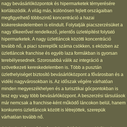
nagy bevásárlóközpontok és hipermarketek térnyerésére
korlátozódik. A világ más, különösen fejlett országaiban
megfigyelhető többszintű koncentráció a hazai
kiskereskedelemben is elindult. Folytatják piacszerzésüket a
nagy tőkeerővel rendelkező, jelentős üzletépítést folytató
hipermarketek. A nagy üzletláncok közötti koncentráció
tovább nő, a piaci szereplők száma csökken, s eközben az
üzletláncok franchise és egyéb laza formákban is gyorsan
terebélyesednek. Szorosabbá válik az integráció a
szövetkezeti kereskedelemben is. Több a pusztán
üzlethelyiséget biztosító bevásárlóközpont a fővárosban és a
vidéki nagyvárosokban is. Az időszak végére várhatóan
minden megyeszékhelyen és a turisztikai gócpontokban is
lesz egy vagy több bevásárlóközpont. A beszerzési társulások
már nemcsak a franchise-ként működő láncokon belül, hanem
konkurens üzletláncok között is létrejöttek, szerepük
várhatóan tovább nő.