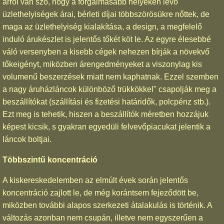
arról van szó, hogy a forgalmasabb helyeken levő
üzlethelyiségek árai, bérleti díjai többszörösükre nőttek, de
maga az üzlethelyiség kialakítása, a design, a megfelelő
induló árukészlet is jelentős tőkét köt le. Az egyre élesebbé
váló versenyben a kisebb cégek nehezen bírják a növekvő
tőkeigényt, miközben árengedményeket a viszonylag kis
volumenű beszerzések miatt nem kaphatnak. Ezzel szemben
a nagy áruházláncok különböző trükkökkel" csapolják meg a
beszállítókat (szállítási és fizetési határidők, polcpénz stb.).
Ezt meg is tehetik, hiszen a beszállítók méretben hozzájuk
képest kicsik, s gyakran egyedüli felvevőpiacukat jelentik a
láncok boltjai.
Többszintű koncentráció
A kiskereskedelemben az elmúlt évek során jelentős
koncentráció zajlott le, de még korántsem fejeződött be,
miközben további alapos szerkezeti átalakulás is történik. A
változás azonban nem csupán, illetve nem egyszerűen a