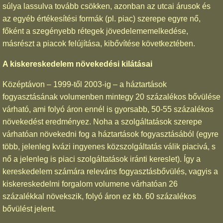
súlya lassulva tovább csökken, azonban az utcai árusok és
az egyéb értékesítési formák (pl. piac) szerepe egyre nő,
főként a szegényebb rétegek jövedelememelkedése,
másrészt a piacok felújítása, kibővítése következtében.
A kiskereskedelem növekedési kilátásai
Középtávon – 1999-től 2003-ig – a háztartások
fogyasztásának volumenben mintegy 20 százalékos bővülése
várható, ami folyó áron ennél is gyorsabb, 50-55 százalékos
növekedést eredményez. Noha a szolgáltatások szerepe
várhatóan növekedni fog a háztartások fogyasztásából (egyre
több, jelenleg kvázi ingyenes közszolgáltatás válik piacivá, s
nő a jelenleg is piaci szolgáltatások iránti kereslet). Így a
kereskedelem számára releváns fogyasztásbővülés, vagyis a
kiskereskedelmi forgalom volumene várhatóan 26
százalékkal növekszik, folyó áron ez kb. 60 százalékos
bővülést jelent.