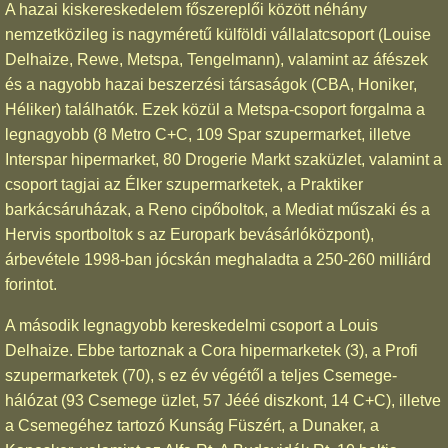
A hazai kiskereskedelem főszereplői között néhány
nemzetközileg is nagyméretű külföldi vállalatcsoport (Louise
Delhaize, Rewe, Metspa, Tengelmann), valamint az áfészek
és a nagyobb hazai beszerzési társaságok (CBA, Honiker,
Héliker) találhatók. Ezek közül a Metspa-csoport forgalma a
legnagyobb (8 Metro C+C, 109 Spar szupermarket, illetve
Interspar hipermarket, 80 Drogerie Markt szaküzlet, valamint a
csoport tagjai az Élker szupermarketek, a Praktiker
barkácsáruházak, a Reno cipőboltok, a Mediat műszaki és a
Hervis sportboltok s az Europark bevásárlóközpont),
árbevétele 1998-ban jócskán meghaladta a 250-260 milliárd
forintot.
A második legnagyobb kereskedelmi csoport a Louis
Delhaize. Ebbe tartoznak a Cora hipermarketek (3), a Profi
szupermarketek (70), s ez év végétől a teljes Csemege-
hálózat (93 Csemege üzlet, 57 Jééé diszkont, 14 C+C), illetve
a Csemegéhez tartozó Kunság Füszért, a Dunaker, a