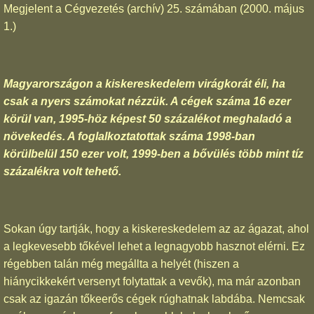
Megjelent a
Cégvezetés (archív) 25. számában
(2000. május
1.)
Magyarországon a kiskereskedelem virágkorát éli, ha
csak a nyers számokat nézzük. A cégek száma 16 ezer
körül van, 1995-höz képest 50 százalékot meghaladó a
növekedés. A foglalkoztatottak száma 1998-ban
körülbelül 150 ezer volt, 1999-ben a bővülés több mint tíz
százalékra volt tehető.
Sokan úgy tartják, hogy a kiskereskedelem az az ágazat, ahol
a legkevesebb tőkével lehet a legnagyobb hasznot elérni. Ez
régebben talán még megállta a helyét (hiszen a
hiánycikkekért versenyt folytattak a vevők), ma már azonban
csak az igazán tőkeerős cégek rúghatnak labdába. Nemcsak