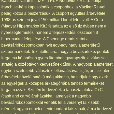
Kaposker, valamint az Alfa Rt. A Budavidék Rt. 10 boltja
franchise-ként kapcsolódik a csoporthoz, a Váciker Rt.-vel
pedig közös a beszerzésük. A csoport együttes árbevétele
1998-as szinten jóval 150 milliárd forint felett volt. A Cora
(Magyar Hipermarket Kft.) feladata az első tíz évben nem a
nyereségtermelés, hanem a terjeszkedés, összesen 8
hipermarket felépítése. A Csemege rendszerint a
bevásárlóközpontokban nyit egy-egy nagy alapterületű
szupermarketet. Tekintettel arra, hogy a bevásárlóközpontok
forgalma különösen gyors ütemben gyarapszik, a választott
stratégia középtávon kedvezőnek tűnik. A nagyobb alapterület
egyben szélesebb választék felkínálásával is jár, ami szintén
árbevétel-növelő hatású még akkor is, ha tudjuk, hogy ezek
az egységek a közepes árkategóriába tartozó termékeket
forgalmazzák. Szintén kedvezőek a tapasztalatok a C+C
(cash and carry) áruházakkal, amelyek a nagyobb
bevásárlóközpontokkal vehetik fel a versenyt (a kisebb
méretek ugyan ennek ellentmondani látszanak, ám a kedvező