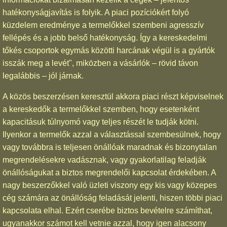
hatékonyságjavítás is folyik. A piaci pozíciókért folyó
küzdelem eredménye a termelőkkel szembeni agresszív
fellépés és a jobb belső hatékonyság. Így a kereskedelmi
tőkés csoportok egymás közötti harcának végül is a gyártók
isszák meg a levét", miközben a vásárlók – rövid távon
legalábbis – jól járnak.
A közös beszerzésen keresztül akkora piaci részt képviselnek
a kereskedők a termelőkkel szemben, hogy esetenként
kapacitásuk túlnyomó vagy teljes részét le tudják kötni.
Ilyenkor a termelők azzal a választással szembesülnek, hogy
vagy továbbra is teljesen önállóak maradnak és bizonytalan
megrendelésekre vadásznak, vagy gyakorlatilag feladják
önállóságukat a biztos megrendelői kapcsolat érdekében. A
nagy beszerzőkkel való üzleti viszony egy kis vagy közepes
cég számára az önállóság feladását jelenti, hiszen többi piaci
kapcsolata elhal. Ezért cserébe biztos bevételre számíthat,
ugyanakkor számot kell vetnie azzal, hogy igen alacsony