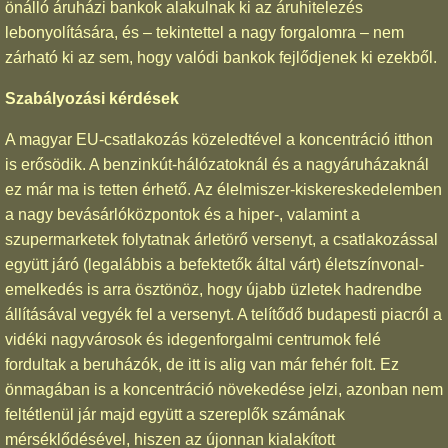
önálló áruházi bankok alakulnak ki az áruhitelezés
lebonyolítására, és – tekintettel a nagy forgalomra – nem
zárható ki az sem, hogy valódi bankok fejlődjenek ki ezekből.
Szabályozási kérdések
A magyar EU-csatlakozás közeledtével a koncentráció itthon
is erősödik. A benzinkút-hálózatoknál és a nagyáruházaknál
ez már ma is tetten érhető. Az élelmiszer-kiskereskedelemben
a nagy bevásárlóközpontok és a hiper-, valamint a
szupermarketek folytatnak árletörő versenyt, a csatlakozással
együtt járó (legalábbis a befektetők által várt) életszínvonal-
emelkedés is arra ösztönöz, hogy újabb üzletek hadrendbe
állításával vegyék fel a versenyt. A telítődő budapesti piacról a
vidéki nagyvárosok és idegenforgalmi centrumok felé
fordultak a beruházók, de itt is alig van már fehér folt. Ez
önmagában is a koncentráció növekedése jelzi, azonban nem
feltétlenül jár majd együtt a szereplők számának
mérséklődésével, hiszen az újonnan kialakított