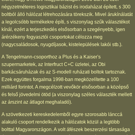
négyzetméteres logisztikai bázist és irodaházat épített, s 300
boltból álló hálózat létrehozására törekszik. Mivel árukínálatát
a legolcsóbb termékekre építi, s viszonylag szűk választékot
kínál, ezért a terjeszkedés elsősorban a szegényebb, igen
árérzékeny fogyasztói csoportokat célozza meg
(nagycsaládosok, nyugdíjasok, kistelepülések lakói stb.).
A Tengelmann-csoporthoz a Plus és a Kaiser's
szupermarketek, az Interfruct C+C üzletei, az Obi
barkácsáruházak és az S-modell ruházati boltok tartoznak.
Ezek együttes forgalma 1998-ban megközelítette a 100
milliárd forintot. A megcélzott vevőkör elsősorban a középső
és felső jövedelmi ötöd (a viszonylag széles választék mellett
az árszint az átlagot meghaladó).
A szövetkezeti kereskedelemből egyre szorosabb lánccá
alakuló csoport rendelkezik a hálózatok közül a legtöbb
bolttal Magyarországon. A volt áfészek beszerzési társasága