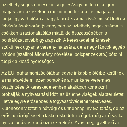
üzlethelyiségek építési költsége és/vagy bérleti díja igen
magas, ami az ezekben működő boltok árait is magasan
tartja. Így várhatóan a nagy láncok száma kissé mérséklődik a
felvásárlások során (s ennyiben az üzlethelyiségek száma is
csökken a racionalizálás miatt), de összességében a
bolthálózat tovább gyarapszik. A kereskedelmi árrések
szűkülnek ugyan a verseny hatására, de a nagy láncok egyéb
módon (szállítói állomány növelése, polcpénzek stb.) pótolni
tudják a kieső nyereséget.
Az EU jogharmonizációjában egyre inkább előtérbe kerülnek
a munkavédelmi szempontok és a munkahelyteremtés
ösztönzése. A kereskedelemben általában korlátozni
próbálják a nyitvatartási időt, az üzlethelyiségek alapterületét,
illetve egyre erősebbek a fogyasztóvédelmi törekvések.
Különösen vitatott a hétvégi és ünnepnapi nyitva tartás, de az
erős pozíciójú kisebb kiskereskedelmi cégek még az éjszakai
nyitva tartást is korlátozni szeretnék. Az is megfigyelhető az