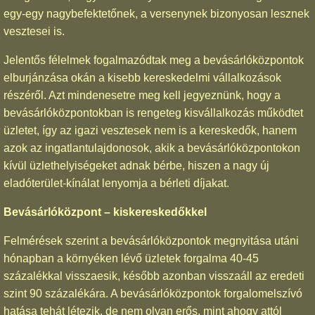
egy-egy nagybefektetőnek, a versenynek bizonyosan lesznek
vesztesei is.
Jelentős félelmek fogalmazódtak meg a bevásárlóközpontok
elburjánzása okán a kisebb kereskedelmi vállalkozások
részéről. Azt mindenesetre meg kell jegyeznünk, hogy a
bevásárlóközpontokban is rengeteg kisvállalkozás működtet
üzletet, így az igazi vesztesek nem is a kereskedők, hanem
azok az ingatlantulajdonosok, akik a bevásárlóközpontokon
kívül üzlethelyiségeket adnak bérbe, hiszen a nagy új
eladóterület-kínálat lenyomja a bérleti díjakat.
Bevásárlóközpont – kiskereskedőkkel
Felmérések szerint a bevásárlóközpontok megnyitása utáni
hónapban a környéken lévő üzletek forgalma 40-45
százalékkal visszaesik, később azonban visszaáll az eredeti
szint 90 százalékára. A bevásárlóközpontok forgalomelszívó
hatása tehát létezik, de nem olyan erős, mint ahogy attól