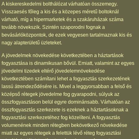
A kiskereskedelmi bolthálózat várhatóan összemegy.
Visszaesés főleg a kis és a közepes méretű boltoknál
várható, míg a hipermarketek és a szakáruházak száma
tovább növekszik. Szintén szaporodni fognak a
bevásárlóközpontok, de ezek vegyesen tartalmaznak kis és
nagy alapterületű üzleteket.
A jövedelmek növekedése következtében a háztartások
fogyasztása is dinamikusan bővül. Emiatt, valamint az egyes
jövedelmi tizedek eltérő jövedelemnövekedése
következtében számítani lehet a fogyasztás szerkezetének
lassú átrendeződésére is. Mivel a leggyorsabban a felső és
középső rétegek jövedelme fog gyarapodni, súlyuk az
összfogyasztáson belül egyre dominánsabb. Várhatóan az
összfogyasztás szerkezete is ezeknek a háztartásoknak a
fogyasztási szerkezetéhez fog közelíteni. A fogyasztás
volumenének minden rétegben bekövetkező növekedése
miatt az egyes rétegek a felettük lévő réteg fogyasztási