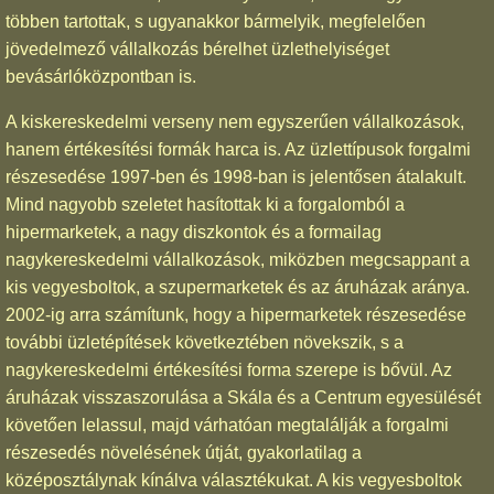
többen tartottak, s ugyanakkor bármelyik, megfelelően
jövedelmező vállalkozás bérelhet üzlethelyiséget
bevásárlóközpontban is.
A kiskereskedelmi verseny nem egyszerűen vállalkozások,
hanem értékesítési formák harca is. Az üzlettípusok forgalmi
részesedése 1997-ben és 1998-ban is jelentősen átalakult.
Mind nagyobb szeletet hasítottak ki a forgalomból a
hipermarketek, a nagy diszkontok és a formailag
nagykereskedelmi vállalkozások, miközben megcsappant a
kis vegyesboltok, a szupermarketek és az áruházak aránya.
2002-ig arra számítunk, hogy a hipermarketek részesedése
további üzletépítések következtében növekszik, s a
nagykereskedelmi értékesítési forma szerepe is bővül. Az
áruházak visszaszorulása a Skála és a Centrum egyesülését
követően lelassul, majd várhatóan megtalálják a forgalmi
részesedés növelésének útját, gyakorlatilag a
középosztálynak kínálva választékukat. A kis vegyesboltok