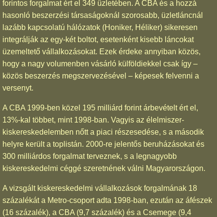
forintos forgalmat ért el 349 üzletében. A CBA és a hozzá
hasonló beszerzési társaságoknál szorosabb, üzletláncnál
lazább kapcsolatú hálózatok (Honiker, Héliker) sikeresen
integrálják az egy-két boltot, esetenként kisebb láncokat
üzemeltető vállalkozásokat. Ezek érdeke annyiban közös,
hogy a nagy volumenben vásárló külföldiekkel csak így –
közös beszerzés megszervezésével – képesek felvenni a
versenyt.
A CBA 1999-ben közel 195 milliárd forint árbevételt ért el,
13%-kal többet, mint 1998-ban. Vagyis az élelmiszer-
kiskereskedelemben nőtt a piaci részesedése, s a második
helyre került a toplistán. 2000-re jelentős beruházásokat és
300 milliárdos forgalmat terveznek, s a legnagyobb
kiskereskedelmi céggé szeretnének válni Magyarországon.
A vizsgált kiskereskedelmi vállalkozások forgalmának 18
százalékát a Metro-csoport adta 1998-ban, ezután az áfészek
(16 százalék), a CBA (9,7 százalék) és a Csemege (9,4