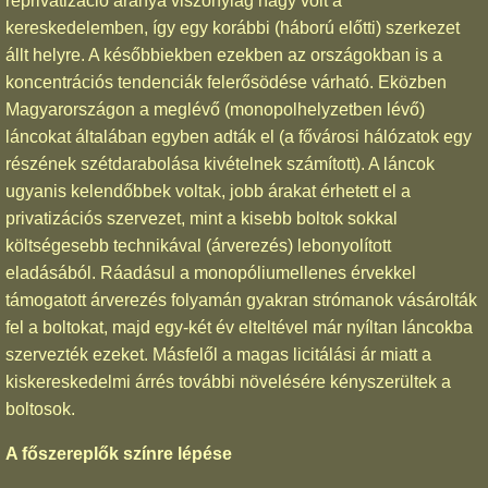
reprivatizáció aránya viszonylag nagy volt a
kereskedelemben, így egy korábbi (háború előtti) szerkezet
állt helyre. A későbbiekben ezekben az országokban is a
koncentrációs tendenciák felerősödése várható. Eközben
Magyarországon a meglévő (monopolhelyzetben lévő)
láncokat általában egyben adták el (a fővárosi hálózatok egy
részének szétdarabolása kivételnek számított). A láncok
ugyanis kelendőbbek voltak, jobb árakat érhetett el a
privatizációs szervezet, mint a kisebb boltok sokkal
költségesebb technikával (árverezés) lebonyolított
eladásából. Ráadásul a monopóliumellenes érvekkel
támogatott árverezés folyamán gyakran strómanok vásárolták
fel a boltokat, majd egy-két év elteltével már nyíltan láncokba
szervezték ezeket. Másfelől a magas licitálási ár miatt a
kiskereskedelmi árrés további növelésére kényszerültek a
boltosok.
A főszereplők színre lépése