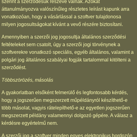
szerint a szerződésük részévé válnak. Azokat
áttanulmányozva valószínűleg részletes leírást kapunk arra
vonatkozóan, hogy a vásárlással a szoftver tulajdonosa
milyen jogosultságokat kívánt a vevő részére biztosítani.
Amennyiben a szerzői jog jogosultja általános szerződési
feltételeket sem csatolt, úgy a szerzői jogi törvénynek a
szoftverekre vonatkozó speciális, egyéb általános, valamint a
polgári jog általános szabályai fogják tartalommal kitölteni a
szerződést.
Többszörözés, másolás
A gyakorlatban elsőként felmerülő és legfontosabb kérdés,
hogy a jogszerűen megszerzett műpéldányról készíthető-e
több másolat, vagyis rátelepíthető-e az egyetlen jogszerűen
megszerzett példány valamennyi dolgozó gépére. A válasz a
kérdésre egyértelmű nem.
A szerzői jog a szoftver minden egyes elektronikus hordozón