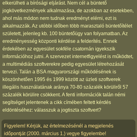
elkerülheti a bírósági eljárást. Nem cél a büntető
jogkövetkezmények alkalmazása, de azokban az esetekben,
ahol más módon nem tudnak eredményt elérni, ezt is
alkalmazzák. Az utóbbi időben több marasztaló büntetőítélet
született, jelenleg kb. 100 büntetőügy van folyamatban. Az
eredményesség központi kérdése a felderítés. Ennek
érdekében az egyesület sokféle csatornán igyekszik
információhoz jutni. A szervezet internetfigyelést is működtet,
a multimédiás szoftverekre pedig egyesület létrehozását
tervezi. Talán a BSA magyarországi működésének is
köszönhetően 1995 és 1999 között az üzleti szoftverek
illegális használatának aránya 70-80 százalék körüliről 57
százalék körülire csökkent. A fenti információk talán némi
segítséget jelentenek a cikk címében feltett kérdés
eldöntéséhez: válasszuk a jogtiszta szoftvert?
Figyelem! Kérjük, az értelmezésénél a megjelenés
időpontját (2000. március 1.) vegye figyelembe!