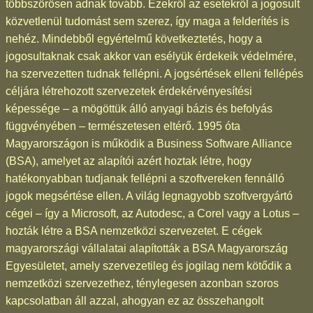
többszörösen adnak tovább. Ezekről az esetekről a jogosult
közvetlenül tudomást sem szerez, így maga a felderítés is
nehéz. Mindebből egyértelmű következtetés, hogy a
jogosultaknak csak akkor van esélyük érdekeik védelmére,
ha szervezetten tudnak fellépni. A jogsértések elleni fellépés
céljára létrehozott szervezetek érdekérvényesítési
képessége – a mögöttük álló anyagi bázis és befolyás
függvényében – természetesen eltérő. 1995 óta
Magyarországon is működik a Business Software Alliance
(BSA), amelyet az alapítói azért hoztak létre, hogy
hatékonyabban tudjanak fellépni a szoftvereken fennálló
jogok megsértése ellen. A világ legnagyobb szoftvergyártó
cégei – így a Microsoft, az Autodesc, a Corel vagy a Lotus –
hozták létre a BSA nemzetközi szervezetet. E cégek
magyarországi vállalatai alapították a BSA Magyarország
Egyesületet, amely szervezetileg és jogilag nem kötődik a
nemzetközi szervezethez, ténylegesen azonban szoros
kapcsolatban áll azzal, ahogyan ez az összehangolt