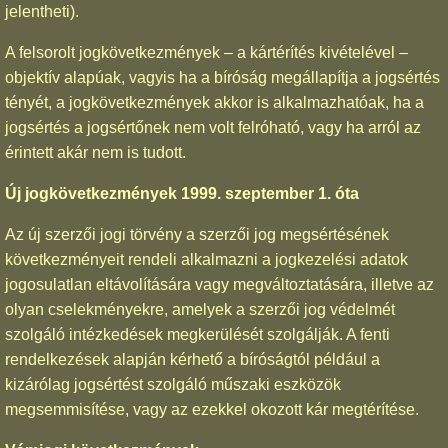
jelentheti).
A felsorolt jogkövetkezmények – a kártérítés kivételével –
objektív alapúak, vagyis ha a bíróság megállapítja a jogsértés
tényét, a jogkövetkezmények akkor is alkalmazhatóak, ha a
jogsértés a jogsértőnek nem volt felróható, vagy ha arról az
érintett akár nem is tudott.
Új jogkövetkezmények 1999. szeptember 1. óta
Az új szerzői jogi törvény a szerzői jog megsértésének
következményeit rendeli alkalmazni a jogkezelési adatok
jogosulatlan eltávolítására vagy megváltoztatására, illetve az
olyan cselekményekre, amelyek a szerzői jog védelmét
szolgáló intézkedések megkerülését szolgálják. A fenti
rendelkezések alapján kérhető a bíróságtól például a
kizárólag jogsértést szolgáló műszaki eszközök
megsemmisítése, vagy az ezekkel okozott kár megtérítése.