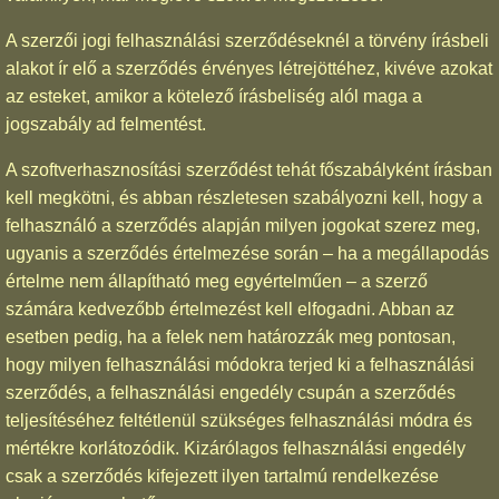
A szerzői jogi felhasználási szerződéseknél a törvény írásbeli
alakot ír elő a szerződés érvényes létrejöttéhez, kivéve azokat
az esteket, amikor a kötelező írásbeliség alól maga a
jogszabály ad felmentést.
A szoftverhasznosítási szerződést tehát főszabályként írásban
kell megkötni, és abban részletesen szabályozni kell, hogy a
felhasználó a szerződés alapján milyen jogokat szerez meg,
ugyanis a szerződés értelmezése során – ha a megállapodás
értelme nem állapítható meg egyértelműen – a szerző
számára kedvezőbb értelmezést kell elfogadni. Abban az
esetben pedig, ha a felek nem határozzák meg pontosan,
hogy milyen felhasználási módokra terjed ki a felhasználási
szerződés, a felhasználási engedély csupán a szerződés
teljesítéséhez feltétlenül szükséges felhasználási módra és
mértékre korlátozódik. Kizárólagos felhasználási engedély
csak a szerződés kifejezett ilyen tartalmú rendelkezése