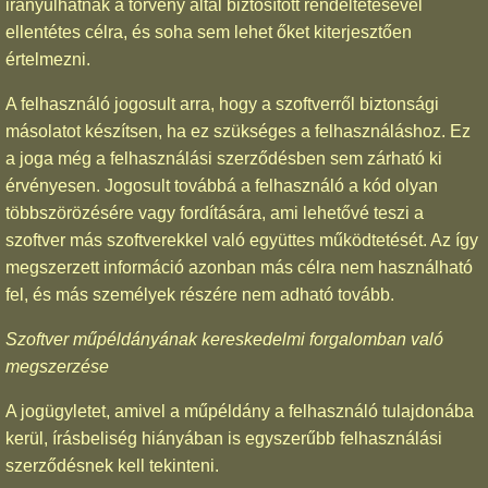
irányulhatnak a törvény által biztosított rendeltetésével
ellentétes célra, és soha sem lehet őket kiterjesztően
értelmezni.
A felhasználó jogosult arra, hogy a szoftverről biztonsági
másolatot készítsen, ha ez szükséges a felhasználáshoz. Ez
a joga még a felhasználási szerződésben sem zárható ki
érvényesen. Jogosult továbbá a felhasználó a kód olyan
többszörözésére vagy fordítására, ami lehetővé teszi a
szoftver más szoftverekkel való együttes működtetését. Az így
megszerzett információ azonban más célra nem használható
fel, és más személyek részére nem adható tovább.
Szoftver műpéldányának kereskedelmi forgalomban való
megszerzése
A jogügyletet, amivel a műpéldány a felhasználó tulajdonába
kerül, írásbeliség hiányában is egyszerűbb felhasználási
szerződésnek kell tekinteni.