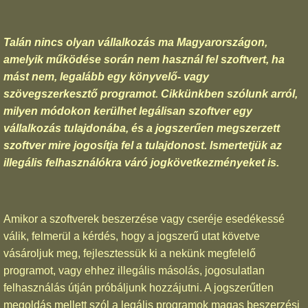
Talán nincs olyan vállalkozás ma Magyarországon,
amelyik működése során nem használ fel szoftvert, ha
mást nem, legalább egy könyvelő- vagy
szövegszerkesztő programot. Cikkünkben szólunk arról,
milyen módokon kerülhet legálisan szoftver egy
vállalkozás tulajdonába, és a jogszerűen megszerzett
szoftver mire jogosítja fel a tulajdonost. Ismertetjük az
illegális felhasználókra váró jogkövetkezményeket is.
Amikor a szoftverek beszerzése vagy cseréje esedékessé
válik, felmerül a kérdés, hogy a jogszerű utat követve
vásároljuk meg, fejlesztessük ki a nekünk megfelelő
programot, vagy ehhez illegális másolás, jogosulatlan
felhasználás útján próbáljunk hozzájutni. A jogszerűtlen
megoldás mellett szól a legális programok magas beszerzési