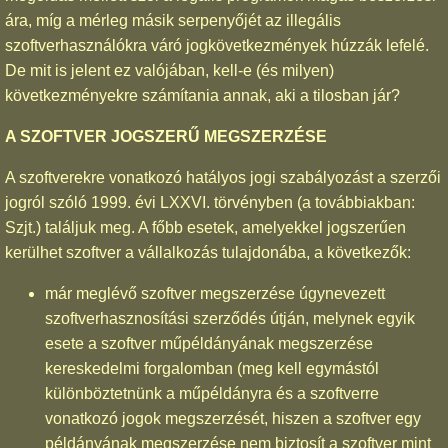
ára, míg a mérleg másik serpenyőjét az illegális
szoftverhasználókra váró jogkövetkezmények húzzák lefelé.
De mit is jelent ez valójában, kell-e (és milyen)
következményekre számítania annak, aki a tilosban jár?
A SZOFTVER JOGSZERŰ MEGSZERZÉSE
A szoftverekre vonatkozó hatályos jogi szabályozást a szerzői
jogról szóló 1999. évi LXXVI. törvényben (a továbbiakban:
Szjt.) találjuk meg. A főbb esetek, amelyekkel jogszerűen
kerülhet szoftver a vállalkozás tulajdonába, a következők:
már meglévő szoftver megszerzése úgynevezett
szoftverhasznosítási szerződés útján, melynek egyik
esete a szoftver műpéldányának megszerzése
kereskedelmi forgalomban (meg kell egymástól
különböztetnünk a műpéldányra és a szoftverre
vonatkozó jogok megszerzését, hiszen a szoftver egy
példányának megszerzése nem biztosít a szoftver mint