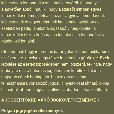
kifejezetten lemond díjazás iránti igényéről. A törvény
alapvetően abból indul ki, hogy a szerzőt minden egyes
felhasználásért megilleti a díjazás, vagyis a lemondásnak
kifejezettnek és egyértelműnek kell lennie, azokban az
esetekben pedig, amikor a jogszabály megköveteli a
felhasználási szerződés írásba foglalását, a lemondást is
írásba kell foglalni.
Előfordulhat, hogy internetes barangolás közben bukkanunk
szoftverekre, amelyek egy része letölthető a gépünkre. Ezek
letöltése az esetek többségében nem jogszerű, tekintve, hogy
többnyire már a hálóra is jogellenesen kerültek. Talán a
nagyobb cégek honlapjain, ha azokon a szabad
felhasználásra vonatkozó jogosulti nyilatkozat látható, okkal
bízhatunk abban, hogy a szoftver szabadon felhasználható.
A JOGSÉRTŐKRE VÁRÓ JOGKÖVETKEZMÉNYEK
Polgári jogi jogkövetkezmények