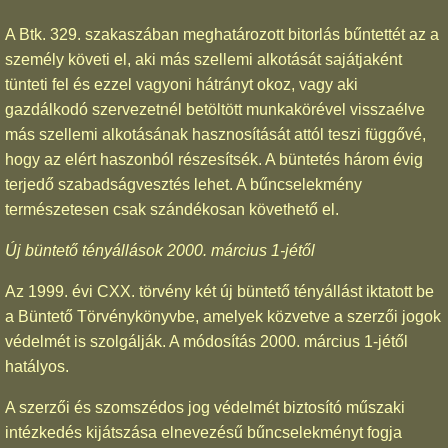
A Btk. 329. szakaszában meghatározott bitorlás bűntettét az a
személy követi el, aki más szellemi alkotását sajátjaként
tünteti fel és ezzel vagyoni hátrányt okoz, vagy aki
gazdálkodó szervezetnél betöltött munkakörével visszaélve
más szellemi alkotásának hasznosítását attól teszi függővé,
hogy az elért haszonból részesítsék. A büntetés három évig
terjedő szabadságvesztés lehet. A bűncselekmény
természetesen csak szándékosan követhető el.
Új büntető tényállások 2000. március 1-jétől
Az 1999. évi CXX. törvény két új büntető tényállást iktatott be
a Büntető Törvénykönyvbe, amelyek közvetve a szerzői jogok
védelmét is szolgálják. A módosítás 2000. március 1-jétől
hatályos.
A szerzői és szomszédos jog védelmét biztosító műszaki
intézkedés kijátszása elnevezésű bűncselekményt fogja