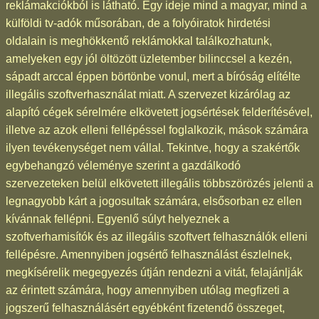
reklámakciókból is látható. Egy ideje mind a magyar, mind a
külföldi tv-adók műsorában, de a folyóiratok hirdetési
oldalain is meghökkentő reklámokkal találkozhatunk,
amelyeken egy jól öltözött üzletember bilinccsel a kezén,
sápadt arccal éppen börtönbe vonul, mert a bíróság elítélte
illegális szoftverhasználat miatt. A szervezet kizárólag az
alapító cégek sérelmére elkövetett jogsértések felderítésével,
illetve az azok elleni fellépéssel foglalkozik, mások számára
ilyen tevékenységet nem vállal. Tekintve, hogy a szakértők
egybehangzó véleménye szerint a gazdálkodó
szervezeteken belül elkövetett illegális többszörözés jelenti a
legnagyobb kárt a jogosultak számára, elsősorban ez ellen
kívánnak fellépni. Egyenlő súlyt helyeznek a
szoftverhamisítók és az illegális szoftvert felhasználók elleni
fellépésre. Amennyiben jogsértő felhasználást észlelnek,
megkísérelik megegyezés útján rendezni a vitát, felajánlják
az érintett számára, hogy amennyiben utólag megfizeti a
jogszerű felhasználásért egyébként fizetendő összeget,