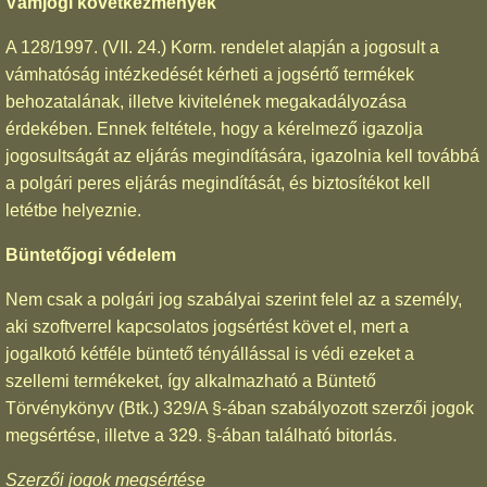
Vámjogi következmények
A 128/1997. (VII. 24.) Korm. rendelet alapján a jogosult a
vámhatóság intézkedését kérheti a jogsértő termékek
behozatalának, illetve kivitelének megakadályozása
érdekében. Ennek feltétele, hogy a kérelmező igazolja
jogosultságát az eljárás megindítására, igazolnia kell továbbá
a polgári peres eljárás megindítását, és biztosítékot kell
letétbe helyeznie.
Büntetőjogi védelem
Nem csak a polgári jog szabályai szerint felel az a személy,
aki szoftverrel kapcsolatos jogsértést követ el, mert a
jogalkotó kétféle büntető tényállással is védi ezeket a
szellemi termékeket, így alkalmazható a Büntető
Törvénykönyv (Btk.) 329/A §-ában szabályozott szerzői jogok
megsértése, illetve a 329. §-ában található bitorlás.
Szerzői jogok megsértése