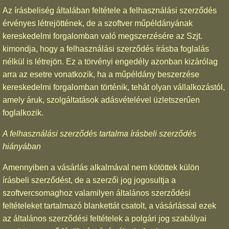
Az írásbeliség általában feltétele a felhasználási szerződés
érvényes létrejöttének, de a szoftver műpéldányának
kereskedelmi forgalomban való megszerzésére az Szjt.
kimondja, hogy a felhasználási szerződés írásba foglalás
nélkül is létrejön. Ez a törvényi engedély azonban kizárólag
arra az esetre vonatkozik, ha a műpéldány beszerzése
kereskedelmi forgalomban történik, tehát olyan vállalkozástól,
amely áruk, szolgáltatások adásvételével üzletszerűen
foglalkozik.
A felhasználási szerződés tartalma írásbeli szerződés
hiányában
Amennyiben a vásárlás alkalmával nem kötöttek külön
írásbeli szerződést, de a szerzői jog jogosultja a
szoftvercsomaghoz valamilyen általános szerződési
feltételeket tartalmazó blankettát csatolt, a vásárlással ezek
az általános szerződési feltételek a polgári jog szabályai