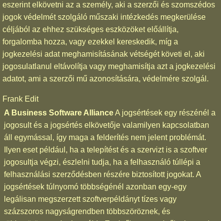
eszerint elkövetni az a személy, aki a szerzői és szomszédos
jogok védelmét szolgáló műszaki intézkedés megkerülése
céljából az ehhez szükséges eszközöket előállítja,
forgalomba hozza, vagy ezekkel kereskedik, míg a
jogkezelési adat meghamisításának vétségét követi el, aki
jogosulatlanul eltávolítja vagy meghamisítja azt a jogkezelési
adatot, ami a szerzői mű azonosítására, védelmére szolgál.
Frank Edit
A Business Software Alliance
A jogsértések egy részénél a
jogosult és a jogsértés elkövetője valamilyen kapcsolatban
áll egymással, így maga a felderítés nem jelent problémát.
Ilyen eset például, ha a telepítést és a szervizt is a szoftver
jogosultja végzi, észlelni tudja, ha a felhasználó túllépi a
felhasználási szerződésben részére biztosított jogokat. A
jogsértések túlnyomó többségénél azonban egy-egy
legálisan megszerzett szoftverpéldányt tízes vagy
százszoros nagyságrendben többszöröznek, és