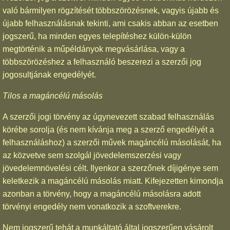
való bármilyen rögzítését többszörözésnek, vagyis újabb és
újabb felhasználásnak tekinti, ami csakis abban az esetben
jogszerű, ha minden egyes telepítéshez külön-külön
megtörténik a műpéldányok megvásárlása, vagy a
többszörözéshez a felhasználó beszerezi a szerzői jog
jogosultjának engedélyét.
Tilos a magáncélú másolás
A szerzői jogi törvény az úgynevezett szabad felhasználás
körébe sorolja (és nem kívánja meg a szerző engedélyét a
felhasználáshoz) a szerzői művek magáncélú másolását, ha
az közvetve sem szolgál jövedelemszerzési vagy
jövedelemnövelési célt. Ilyenkor a szerzőnek díjigénye sem
keletkezik a magáncélú másolás miatt. Kifejezetten kimondja
azonban a törvény, hogy a magáncélú másolásra adott
törvényi engedély nem vonatkozik a szoftverekre.
Nem jogszerű tehát a munkáltató által jogszerűen vásárolt