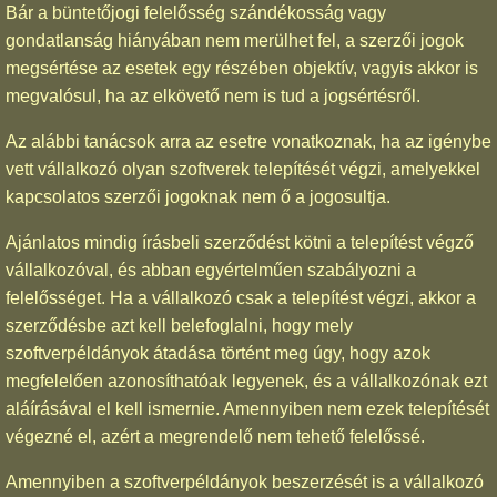
Bár a büntetőjogi felelősség szándékosság vagy
gondatlanság hiányában nem merülhet fel, a szerzői jogok
megsértése az esetek egy részében objektív, vagyis akkor is
megvalósul, ha az elkövető nem is tud a jogsértésről.
Az alábbi tanácsok arra az esetre vonatkoznak, ha az igénybe
vett vállalkozó olyan szoftverek telepítését végzi, amelyekkel
kapcsolatos szerzői jogoknak nem ő a jogosultja.
Ajánlatos mindig írásbeli szerződést kötni a telepítést végző
vállalkozóval, és abban egyértelműen szabályozni a
felelősséget. Ha a vállalkozó csak a telepítést végzi, akkor a
szerződésbe azt kell belefoglalni, hogy mely
szoftverpéldányok átadása történt meg úgy, hogy azok
megfelelően azonosíthatóak legyenek, és a vállalkozónak ezt
aláírásával el kell ismernie. Amennyiben nem ezek telepítését
végezné el, azért a megrendelő nem tehető felelőssé.
Amennyiben a szoftverpéldányok beszerzését is a vállalkozó