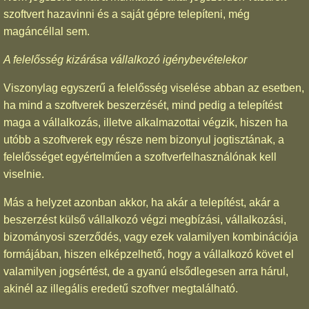
szoftvert hazavinni és a saját gépre telepíteni, még
magáncéllal sem.
A felelősség kizárása vállalkozó igénybevételekor
Viszonylag egyszerű a felelősség viselése abban az esetben,
ha mind a szoftverek beszerzését, mind pedig a telepítést
maga a vállalkozás, illetve alkalmazottai végzik, hiszen ha
utóbb a szoftverek egy része nem bizonyul jogtisztának, a
felelősséget egyértelműen a szoftverfelhasználónak kell
viselnie.
Más a helyzet azonban akkor, ha akár a telepítést, akár a
beszerzést külső vállalkozó végzi megbízási, vállalkozási,
bizományosi szerződés, vagy ezek valamilyen kombinációja
formájában, hiszen elképzelhető, hogy a vállalkozó követ el
valamilyen jogsértést, de a gyanú elsődlegesen arra hárul,
akinél az illegális eredetű szoftver megtalálható.