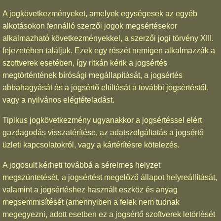
A jogkövetkezményeket, amelyek egységesek az egyéb
alkotásokon fennálló szerzői jogok megsértésekor
alkalmazható következményekkel, a szerzői jogi törvény XIII.
fejezetében találjuk. Ezek egy részét nemigen alkalmazzák a
szoftverek esetében, így ritkán kérik a jogsértés
megtörténtének bírósági megállapítását, a jogsértés
abbahagyását és a jogsértő eltiltását a további jogsértéstől,
vagy a nyilvános elégtételadást.
Tipikus jogkövetkezmény ugyanakkor a jogsértéssel elért
gazdagodás visszatérítése, az adatszolgáltatás a jogsértő
üzleti kapcsolatokról, vagy a kártérítésre kötelezés.
A jogosult kérheti továbbá a sérelmes helyzet
megszüntetését, a jogsértést megelőző állapot helyreállítását,
valamint a jogsértéshez használt eszköz és anyag
megsemmisítését (amennyiben a felek nem tudnak
megegyezni, adott esetben ez a jogsértő szoftverek letörlését