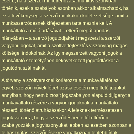
esetre, ha a szerzői mű létrehozása munkaviszonyban
történik, ezek a szabályok azonban akkor alkalmazhatók, ha
ez a tevékenység a szerző munkaköri kötelezettsége, amit a
munkaszerződésnek kifejezetten tartalmaznia kell. A
munkáltató a mű átadásával – eltérő megállapodás
hiányában – a szerző jogutódjaként megszerzi a szerzői
vagyoni jogokat, amit a szoftverfejlesztés viszonylag magas
költségei indokolnak. Az így megszerzett vagyoni jogok a
munkáltató személyében bekövetkezett jogutódláskor a
jogutódra szállnak át.
A törvény a szoftvereknél korlátozza a munkavállalót az
egyéb szerzői művek létrehozása esetén megillető jogokat
annyiban, hogy nem biztosít jogszabályon alapuló díjigényt a
munkavállaló részére a vagyoni jogoknak a munkáltató
részéről történő átruházásakor. A feleknek természetesen
joguk van arra, hogy a szerződésben ettől eltérően
szabályozzák a jogviszonyukat, ebben az esetben azonban a
felhasználási szerződésekre vonatkozóan fentebb írtak