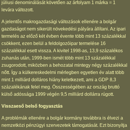
júliusi denominálását követően az árfolyam 1 márka = 1
levára változott.
A jelentős makrogazdasági változások ellenére a bolgár
gazdaságot nem sikerült növekedési pályára állítani. Az ipari
termelés az előző két évben évente több mint 13 százalékkal
csökkent, ezen belül a feldolgozóipar termelése 16
százalékkal esett vissza. A kivitel 1998-as, 13,9 százalékos
zuhanás után, 1999-ben ismét több mint 13 százalékkal
zsugorodott, miközben a behozatal mintegy négy százalékkal
nőtt. Így a külkereskedelmi mérlegben egyetlen év alatt több
mint 1 milliárd dolláros hiány keletkezett, ami a GDP 8,3
százalékának felel meg. Összességében az ország bruttó
külső adóssága 1999 végén 9,5 milliárd dollárra rúgott.
Visszaeső belső fogyasztás
A problémák ellenére a bolgár kormány továbbra is élvezi a
nemzetközi pénzügyi szervezetek támogatását. Ezt bizonyítja