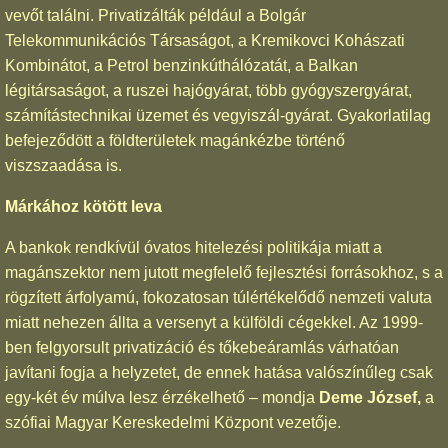
vevőt találni. Privatizálták például a Bolgár
Telekommunikációs Társaságot, a Kremikovci Kohászati
Kombinátot, a Petrol benzinkúthálózatát, a Balkan
légitársaságot, a ruszei hajógyárat, több gyógyszergyárat,
számítástechnikai üzemet és vegyiszál-gyárat. Gyakorlatilag
befejeződött a földterületek magánkézbe történő
viszszaadása is.
Márkához kötött leva
A bankok rendkívül óvatos hitelezési politikája miatt a
magánszektor nem jutott megfelelő fejlesztési forrásokhoz, s a
rögzített árfolyamú, fokozatosan túlértékelődő nemzeti valuta
miatt nehezen állta a versenyt a külföldi cégekkel. Az 1999-
ben felgyorsult privatizáció és tőkebeáramlás várhatóan
javítani fogja a helyzetet, de ennek hatása valószínűleg csak
egy-két év múlva lesz érzékelhető – mondja
Deme József,
a
szófiai Magyar Kereskedelmi Központ vezetője.