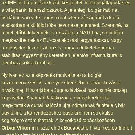
az IMF-fel három évre kötött készenléti hitelmegállapodás és
a világbanki finanszírozások. A jelenlegi bolgár kabinet
tisztában van vele, hogy a reálszféra válságából a kiutat
elsősorban a külföldi tőke bevonása jelentheti. Szeretné, ha
minél előbb felvennék az országot a NATO-ba, s mielőbb
megkezdhetnék az EU-csatlakozási tárgyalásokat. Nagy
reményeket fűznek ahhoz is, hogy a délkelet-európai
stabilitási egyezmény keretében jelentős infrastrukturális
beruházásokra kerül sor.
Nyilván ez az elképzelés motiválta azt a bolgár
kezdeményezést is, amelynek keretében tanácskozásra
hívták meg Hiszarjába a Jugoszláviával határos hét ország
képviselőit. A januári találkozón a miniszterelnökök
megvitatták a dunai hajózás újraindításának feltételeit, bár
úgy tűnik, a kárrendezéshez egyelőre nem sok külső
segítségre számíthatnak. A következő tanácskozáson –
Orbán Viktor
miniszterelnök Budapestre hívta meg partnereit