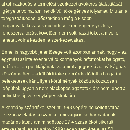
alkalmazkodás a termelési szerkezet gyökeres átalakítását
igényelte volna, ami rendkívül tőkeigényes folyamat. Miután a
tervgazdálkodás időszakában még a kisebb
magánvállalkozások működését sem engedélyezték, a
rendszerváltozást követően nem volt hazai tőke, amivel el
lehetett volna kezdeni a szerkezetváltást.
Ennél is nagyobb jelentősége volt azonban annak, hogy – az
egymást szinte évente váltó kormányok reformokat halogató,
határozatlan politikájának, valamint a jugoszláviai válságnak
köszönhetően – a külföldi tőke nem érdeklődött a bulgáriai
befektetések iránt. Ilyen körülmények között fokozatosan
leépültek ugyan a nem piacképes ágazatok, ám nem lépett a
helyükbe új, versenyképes struktúra.
A kormány szándékai szerint 1998 végére be kellett volna
fejezni az eladásra szánt állami vagyon kétharmadának
magánosítását, ám mindössze 27,4 százalékot sikerült
értékesíteni, és az arány 1999 végén sem érte el az 50