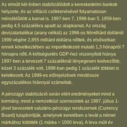
Az elmúlt két évben stabilizálódott a kereskedelmi bankok
helyzete, és az infláció csökkenésével folyamatosan
mérséklődött a kamat is. 1997-ben 7, 1998-ban 5, 1959-ben
pedig 4,5 százalékra apadt az alapkamat. Az ország
devizatartalékai (arany nélkül) az 1996-os félmilliárd dollárról
1999 végére 2,855 milliárd dollárra nőttek, és elsősorban
ennek következtében az importfedezeti mutató 1,3 hónapról 7
hónapra nőtt. A költségvetés GDP-hez viszonyított hiánya
1997-ben a tervezett 7 százaléknál lényegesen kedvezőbb,
közel 3 százalék volt, 1998-ban pedig 1 százalék többlet is
keletkezett. Az 1999-es előrejelzések mindössze
egyszázalékos hiánnyal számoltak.
A pénzügyi stabilizáció során elért eredményeket mind a
kormány, mind a nemzetközi szervezetek az 1997. július 1-
jével bevezetett valutáris-pénzügyi rendszernek (Currency
Board) tulajdonítják, amelynek keretében a levát a német
márkához kötötték (1 márka = 1000 leva). A leva múlt év