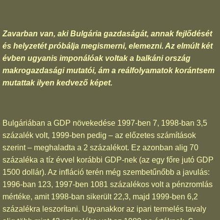
Zavarban van, aki Bulgária gazdaságát, annak fejlődését
és helyzetét próbálja megismerni, elemezni. Az elmúlt két
évben ugyanis imponálóak voltak a balkáni ország
makrogazdasági mutatói, ám a reálfolyamatok korántsem
mutattak ilyen kedvező képet.
Bulgáriában a GDP növekedése 1997-ben 7, 1998-ban 3,5
százalék volt, 1999-ben pedig – az előzetes számítások
szerint – meghaladta a 2 százalékot. Ez azonban alig 70
százaléka a tíz évvel korábbi GDP-nek (az egy főre jutó GDP
1500 dollár). Az infláció terén még szembetűnőbb a javulás:
1996-ban 123, 1997-ben 1081 százalékos volt a pénzromlás
mértéke, amit 1998-ban sikerült 22,3, majd 1999-ben 6,2
százalékra leszorítani. Ugyanakkor az ipari termelés tavaly