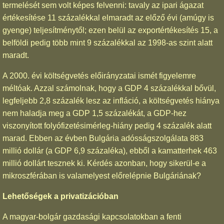
termelését sem volt képes felvenni: tavaly az ipari ágazat
értékesítése 11 százalékkal elmaradt az előző évi (amúgy is
gyenge) teljesítménytől; ezen belül az exportértékesítés 15, a
belföldi pedig több mint 9 százalékkal az 1998-as szint alatt
maradt.
A 2000. évi költségvetés előirányzatai ismét figyelemre
méltóak. Azzal számolnak, hogy a GDP 4 százalékkal bővül,
legfeljebb 2,8 százalék lesz az infláció, a költségvetés hiánya
nem haladja meg a GDP 1,5 százalékát, a GDP-hez
viszonyított folyófizetésimérleg-hiány pedig 4 százalék alatt
marad. Ebben az évben Bulgária adósságszolgálata 883
millió dollár (a GDP 6,9 százaléka), ebből a kamatterhek 463
millió dollárt tesznek ki. Kérdés azonban, hogy sikerül-e a
mikroszférában is valamelyest előrelépnie Bulgáriának?
Lehetőségek a privatizációban
A magyar-bolgár gazdasági kapcsolatokban a fenti