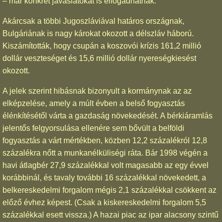
– már konkrét javaslatokat is elfogadhatnak.
Akárcsak a többi Jugoszláviával határos országnak,
Bulgáriának is nagy károkat okozott a délszláv háború.
Kiszámították, hogy csupán a koszovói krízis 161,2 millió
dollár veszteséget és 15,6 millió dollár nyereségkiesést
okozott.
A jelek szerint hibásnak bizonyult a kormánynak az az
elképzelése, amely a múlt évben a belső fogyasztás
élénkítésétől várta a gazdaság növekedését. A bérkiáramlás
jelentős felgyorsulása ellenére sem bővült a belföldi
fogyasztás a várt mértékben, közben 12,2 százalékról 12,8
százalékra nőtt a munkanélküliségi ráta. Bár 1998 végén a
havi átlagbér 27,9 százalékkal volt magasabb az egy évvel
korábbinál, és tavaly további 16 százalékkal növekedett, a
belkereskedelmi forgalom mégis 2,1 százalékkal csökkent az
előző évhez képest. (Csak a kiskereskedelmi forgalom 5,5
százalékkal esett vissza.) A hazai piac az ipar alacsony szintű