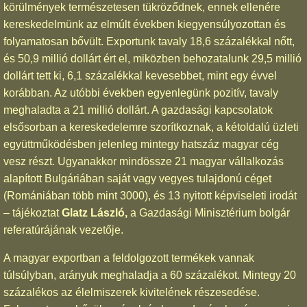
körülmények természetesen tükröződnek, ennek ellenére
kereskedelmünk az elmúlt években kiegyensúlyozottan és
folyamatosan bővült. Exportunk tavaly 18,6 százalékkal nőtt,
és 50,9 millió dollárt ért el, miközben behozatalunk 29,5 millió
dollárt tett ki, 6,1 százalékkal kevesebbet, mint egy évvel
korábban. Az utóbbi években egyenlegünk pozitív, tavaly
meghaladta a 21 millió dollárt. A gazdasági kapcsolatok
elsősorban a kereskedelemre szorítkoznak, a kétoldalú üzleti
együttműködésben jelenleg mintegy hatszáz magyar cég
vesz részt. Ugyanakkor mindössze 21 magyar vállalkozás
alapított Bulgáriában saját vagy vegyes tulajdonú céget
(Romániában több mint 3000), és 13 nyitott képviseleti irodát
– tájékoztat
Glatz László,
a Gazdasági Minisztérium bolgár
referatúrájának vezetője.
A magyar exportban a feldolgozott termékek vannak
túlsúlyban, arányuk meghaladja a 60 százalékot. Mintegy 20
százalékos az élelmiszerek kivitelének részesedése.