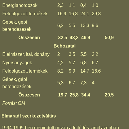
Energiahordozók
2,3
1,1
0,4
1,0
Feldolgozott termékek
16,9
16,8
24,1
29,8
Gépek, gépi
6,2
5,5
13,3
9,6
berendezések
Összesen
32,5
43,2
46,9
50,9
Behozatal
Élelmiszer, ital, dohány
2
3,5
5,5
2,2
Nyersanyagok
4,2
5,7
6,8
6,7
Feldolgozott termékek
8,2
9,9
14,7
16,6
Gépek, gépi
5,3
6,7
7,3
4
berendezések
Összesen
19,7
25,8
34,4
29,5
Forrás: GM
Elmaradt szerkezetváltás
1994-1995-ben megindult ugyan a fejlődés, amit azonban