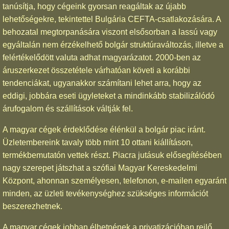
tanúsítja, hogy cégeink gyorsan reagáltak az újabb
lehetőségekre, tekintettel Bulgária CEFTA-csatlakozására. A
behozatal megtorpanására viszont elsősorban a lassú vagy
egyáltalán nem érzékelhető bolgár struktúraváltozás, illetve a
felértékelődött valuta adhat magyarázatot. 2000-ben az
áruszerkezet összetétele várhatóan követi a korábbi
tendenciákat, ugyanakkor számítani lehet arra, hogy az
eddigi, jobbára eseti ügyleteket a mindinkább stabilizálódó
árufogalom és szállítások váltják fel.
A magyar cégek érdeklődése élénkül a bolgár piac iránt.
Üzletembereink tavaly több mint 10 ottani kiállításon,
termékbemutatón vettek részt. Piacra jutásuk elősegítésében
nagy szerepet játszhat a szófiai Magyar Kereskedelmi
Központ, ahonnan személyesen, telefonon, e-mailen egyaránt
minden, az üzleti tevékenységhez szükséges információt
beszerezhetnek.
A magyar cégek jobban élhetnének a privatizációban rejlő