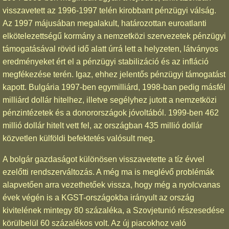
visszavetett az 1996-1997 telén kirobbant pénzügyi válság.
Az 1997 májusában megalakult, határozottan euroatlanti
elkötelezettségű kormány a nemzetközi szervezetek pénzügyi
támogatásával rövid idő alatt úrrá lett a helyzeten, látványos
eredményeket ért el a pénzügyi stabilizáció és az infláció
megfékezése terén. Igaz, ehhez jelentős pénzügyi támogatást
kapott. Bulgária 1997-ben egymilliárd, 1998-ban pedig másfél
milliárd dollár hitelhez, illetve segélyhez jutott a nemzetközi
pénzintézetek és a donorországok jóvoltából. 1999-ben 462
millió dollár hitelt vett fel, az országban 435 millió dollár
közvetlen külföldi befektetés valósult meg.
A bolgár gazdaságot különösen visszavetette a tíz évvel
ezelőtti rendszerváltozás. A még ma is meglévő problémák
alapvetően arra vezethetőek vissza, hogy még a nyolcvanas
évek végén is a KGST-országokba irányult az ország
kivitelének mintegy 80 százaléka, a Szovjetunió részesedése
körülbelül 60 százalékos volt. Az új piacokhoz való