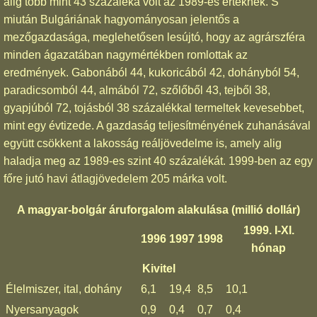
alig több mint 43 százaléka volt az 1989-es értéknek. S
miután Bulgáriának hagyományosan jelentős a
mezőgazdasága, meglehetősen lesújtó, hogy az agrárszféra
minden ágazatában nagymértékben romlottak az
eredmények. Gabonából 44, kukoricából 42, dohányból 54,
paradicsomból 44, almából 72, szőlőből 43, tejből 38,
gyapjúból 72, tojásból 38 százalékkal termeltek kevesebbet,
mint egy évtizede. A gazdaság teljesítményének zuhanásával
együtt csökkent a lakosság reáljövedelme is, amely alig
haladja meg az 1989-es szint 40 százalékát. 1999-ben az egy
főre jutó havi átlagjövedelem 205 márka volt.
A magyar-bolgár áruforgalom alakulása (millió dollár)
1999. I-XI.
1996
1997
1998
hónap
Kivitel
Élelmiszer, ital, dohány
6,1
19,4
8,5
10,1
Nyersanyagok
0,9
0,4
0,7
0,4