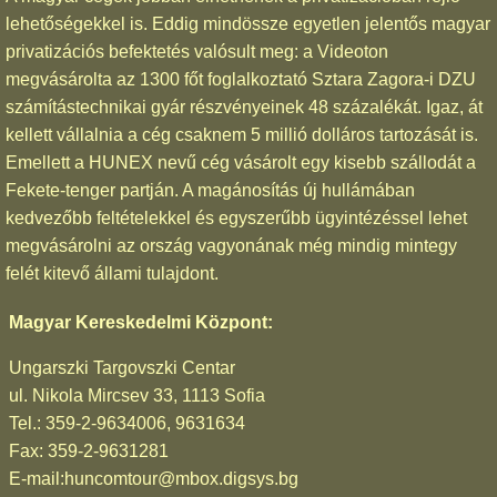
lehetőségekkel is. Eddig mindössze egyetlen jelentős magyar
privatizációs befektetés valósult meg: a Videoton
megvásárolta az 1300 főt foglalkoztató Sztara Zagora-i DZU
számítástechnikai gyár részvényeinek 48 százalékát. Igaz, át
kellett vállalnia a cég csaknem 5 millió dolláros tartozását is.
Emellett a HUNEX nevű cég vásárolt egy kisebb szállodát a
Fekete-tenger partján. A magánosítás új hullámában
kedvezőbb feltételekkel és egyszerűbb ügyintézéssel lehet
megvásárolni az ország vagyonának még mindig mintegy
felét kitevő állami tulajdont.
Magyar Kereskedelmi Központ:
Ungarszki Targovszki Centar
ul. Nikola Mircsev 33, 1113 Sofia
Tel.: 359-2-9634006, 9631634
Fax: 359-2-9631281
E-mail:huncomtour@mbox.digsys.bg