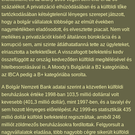
százalékot. A privatizáció elhúzódásában és a külföldi tőke
tartózkodásában kétségtelenül lényeges szerepet játszott,
hogy a bolgár vállalatok többsége az elmúlt években
nagymértékben eladósodott, és elvesztette piacait. Nem volt
mellékes a privatizációt kísérő általános bürokrácia és a
korrupció sem, ami szinte átláthatatlanná tette az ügyleteket,
elriasztotta a befektetőket. A visszafogott befektetési kedv
összefüggött az ország kedvezőtlen külföldi megítélésével és
hitelbesorolásával is. A Moody's Bulgáriát a B2 kategóriába,
az IBCA pedig a B+ kategóriába sorolta.
A Bolgár Nemzeti Bank adatai szerint a közvetlen külföldi
beruházások értéke 1998-ban 103,5 millió dollárral volt
kevesebb (401,3 millió dollár), mint 1997-ben, és a tavalyi év
sem hozott lényeges előrelépést. Az 1999-es statisztikák 435
millió dollár külföldi befektetést regisztráltak, amiből 246
milliót zöldmezős beruházásokra fordítottak. Felgyorsult a
nagyvállalatok eladása, több nagyobb cégre sikerült külföldi